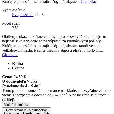
Kráčejte po cestách samurajů a šógunů, abyste...
Čítať viac
Vydavateľstvo
Svojtka&Co.
, 2025
Počet strán
258
Obdivujte okázale krásné chrámy a prosté svatyně. Ochutnejte to
nejlepší saké a vydejte se na výpravu za kulinářskými požitky.
Kráčejte po cestách samurajů a šógunů, abyste stanuli ve stínu
velkolepých hradů. Nechte všechny starosti plavat v horkých...
Čítať viac
Kniha
Čeština
Cena:
24,50 €
U dodávateľa > 5 ks
Posielame do 4 – 9 dní
Tento produkt momentálne nemáme na sklade, ale zvyčajne vám ho
vieme zabezpečiť a odoslať do 4 – 9 dní. A posnažíme sa aj trochu
rýchlejšie!
Vložiť do košíka
Rezervovať v kníhkupectve
Na sklade v 3 kníhkupectvách