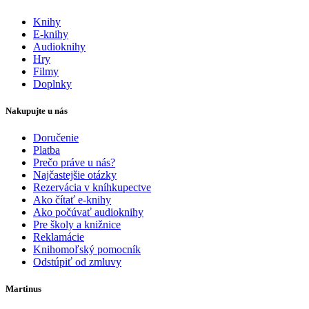
Knihy
E-knihy
Audioknihy
Hry
Filmy
Doplnky
Nakupujte u nás
Doručenie
Platba
Prečo práve u nás?
Najčastejšie otázky
Rezervácia v kníhkupectve
Ako čítať e-knihy
Ako počúvať audioknihy
Pre školy a knižnice
Reklamácie
Knihomoľský pomocník
Odstúpiť od zmluvy
Martinus