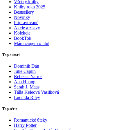
Všetky knihy
Knihy roka 2025
Bestsellery
Novinky
Pripravované
Akcie a zľavy
Kolekcie
BookTok
Mám záujem o titul
Top autori
Dominik Dán
Julie Caplin
Rebecca Yarros
Ana Huang
Sarah J. Maas
Táňa Keleová Vasilková
Lucinda Riley
Top série
Romantické úteky
Harry Potter