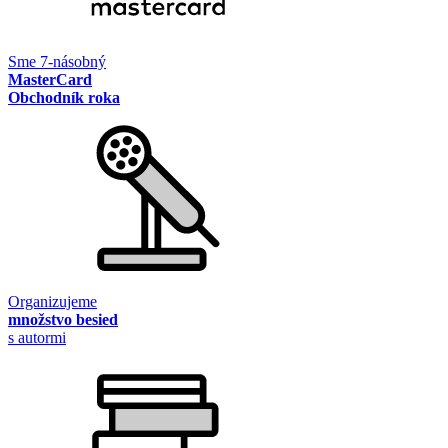
Sme 7-násobný
MasterCard
Obchodník roka
Organizujeme
množstvo besied
s autormi