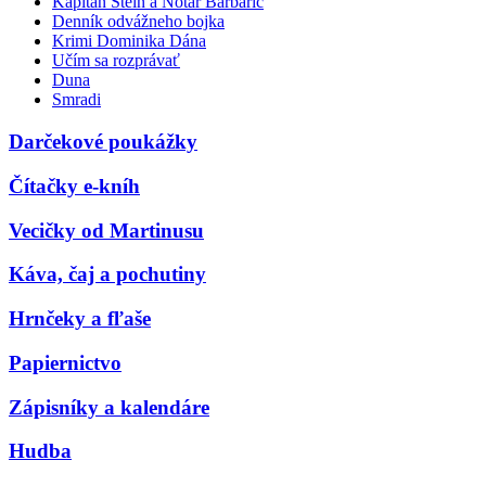
Kapitán Stein a Notár Barbarič
Denník odvážneho bojka
Krimi Dominika Dána
Učím sa rozprávať
Duna
Smradi
Darčekové poukážky
Čítačky e-kníh
Vecičky od Martinusu
Káva, čaj a pochutiny
Hrnčeky a fľaše
Papiernictvo
Zápisníky a kalendáre
Hudba