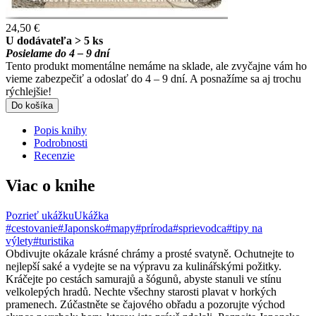
24,50 €
U dodávateľa > 5 ks
Posielame do 4 – 9 dní
Tento produkt momentálne nemáme na sklade, ale zvyčajne vám ho
vieme zabezpečiť a odoslať do 4 – 9 dní. A posnažíme sa aj trochu
rýchlejšie!
Do košíka
Popis knihy
Podrobnosti
Recenzie
Viac o knihe
Pozrieť ukážku
Ukážka
#cestovanie
#Japonsko
#mapy
#príroda
#sprievodca
#tipy na
výlety
#turistika
Obdivujte okázale krásné chrámy a prosté svatyně. Ochutnejte to
nejlepší saké a vydejte se na výpravu za kulinářskými požitky.
Kráčejte po cestách samurajů a šógunů, abyste stanuli ve stínu
velkolepých hradů. Nechte všechny starosti plavat v horkých
pramenech. Zúčastněte se čajového obřadu a pozorujte východ