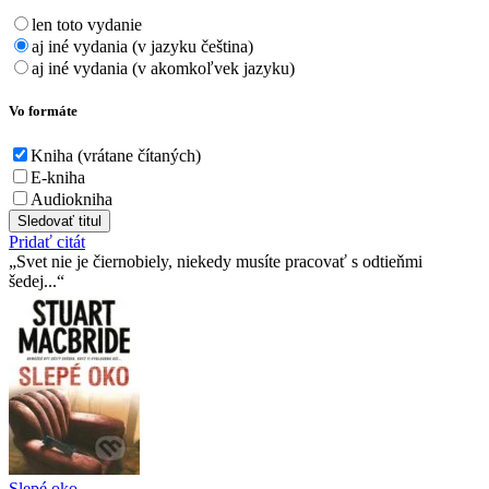
len toto vydanie
aj iné vydania (v jazyku čeština)
aj iné vydania (v akomkoľvek jazyku)
Vo formáte
Kniha (vrátane čítaných)
E-kniha
Audiokniha
Sledovať titul
Pridať citát
Svet nie je čiernobiely, niekedy musíte pracovať s odtieňmi
šedej...
Slepé oko