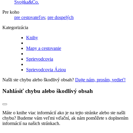
Svojtka&Co.
Pre koho
pre cestovateľov
,
pre dospelých
Kategorizácia
Knihy
Mapy a cestovanie
Sprievodcovia
Sprievodcovia Áziou
Našli ste chybu alebo škodlivý obsah?
Dajte nám, prosím, vedieť!
Nahlásiť chybu alebo škodlivý obsah
Máte o knihe viac informácií ako je na tejto stránke alebo ste našli
chybu? Budeme vám veľmi vďační, ak nám pomôžete s doplnením
informácií na našich stránkach.