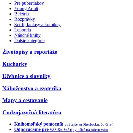
Pre pubertiakov
Young Adult
Beletria
Rozprávky
Sci-fi, fantasy a komiksy
Leporelá
Náučné knihy
Ďalšie kategórie
Životopisy a reportáže
Kuchárky
Učebnice a slovníky
Náboženstvo a ezoterika
Mapy a cestovanie
Cudzojazyčná literatúra
Knihomoľský pomocník
Spýtajte sa Sherlocka, čo čítať
Odporúčame pre vás
Knižné tipy ušité na mieru vám