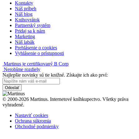
Kontakty
Náš príbeh
Náš blog
Knihovrátok
Partnerský systém
Pridaj sa k nám
Marketing
Náš labák
Prehlásenie o cookies
Vyhlásenie o prístupnosti
Martinus je certifikovaný B Corp
Nerobíme rozdiely
Najlepšie novinky sú tie knižné. Získajte ich ako prví:
Odoslať
© 2000-2026 Martinus. Internetové kníhkupectvo. Všetky práva
vyhradené.
Nastaviť cookies
Ochrana súkromia
Obchodné podmienky