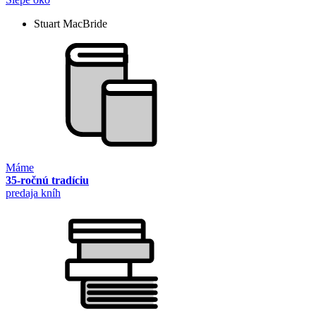
Stuart MacBride
Máme
35-ročnú tradíciu
predaja kníh