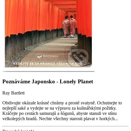
Poznáváme Japonsko - Lonely Planet
Ray Bartlett
Obdivujte okázale krásné chrámy a prosté svatyně. Ochutnejte to
nejlepší saké a vydejte se na výpravu za kulinářskými požitky.
Kráčejte po cestách samurajů a šógunů, abyste stanuli ve stínu
velkolepých hradů. Nechte všechny starosti plavat v horkých...