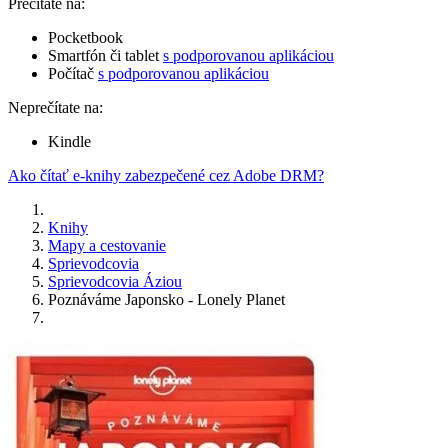
Prečítate na:
Pocketbook
Smartfón či tablet
s podporovanou aplikáciou
Počítač
s podporovanou aplikáciou
Neprečítate na:
Kindle
Ako čítať e-knihy zabezpečené cez Adobe DRM?
Knihy
Mapy a cestovanie
Sprievodcovia
Sprievodcovia Áziou
Poznáváme Japonsko - Lonely Planet