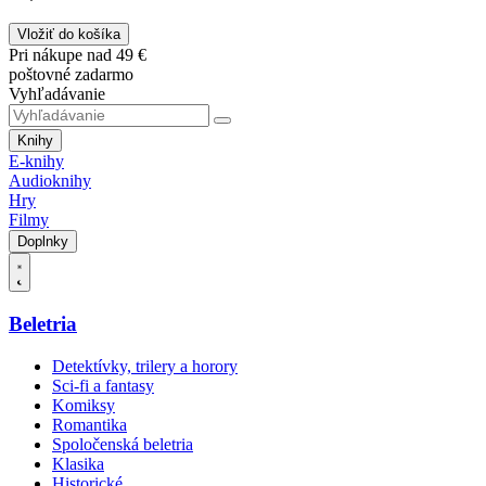
Vložiť do košíka
Pri nákupe nad 49 €
poštovné zadarmo
Vyhľadávanie
Knihy
E-knihy
Audioknihy
Hry
Filmy
Doplnky
Beletria
Detektívky, trilery a horory
Sci-fi a fantasy
Komiksy
Romantika
Spoločenská beletria
Klasika
Historické