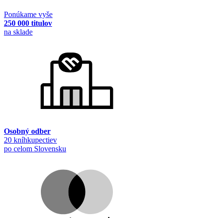
Ponúkame vyše
250 000 titulov
na sklade
Osobný odber
20 kníhkupectiev
po celom Slovensku