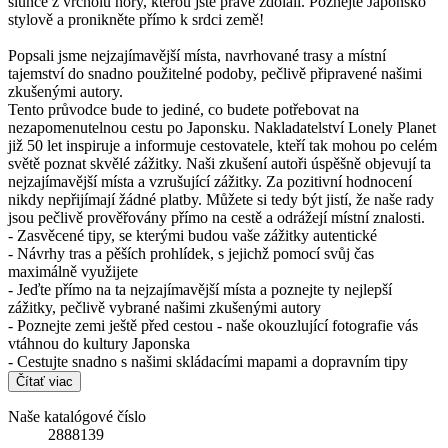
slunce z vrcholu hory, kterou jste právě zdolali. Poznejte Japonsko
stylově a pronikněte přímo k srdci země!
Popsali jsme nejzajímavější místa, navrhované trasy a místní
tajemství do snadno použitelné podoby, pečlivě připravené našimi
zkušenými autory.
Tento průvodce bude to jediné, co budete potřebovat na
nezapomenutelnou cestu po Japonsku. Nakladatelství Lonely Planet
již 50 let inspiruje a informuje cestovatele, kteří tak mohou po celém
světě poznat skvělé zážitky. Naši zkušení autoři úspěšně objevují ta
nejzajímavější místa a vzrušující zážitky. Za pozitivní hodnocení
nikdy nepřijímají žádné platby. Můžete si tedy být jistí, že naše rady
jsou pečlivě prověřovány přímo na cestě a odrážejí místní znalosti.
- Zasvěcené tipy, se kterými budou vaše zážitky autentické
- Návrhy tras a pěších prohlídek, s jejichž pomocí svůj čas
maximálně využijete
- Jeďte přímo na ta nejzajímavější místa a poznejte ty nejlepší
zážitky, pečlivě vybrané našimi zkušenými autory
- Poznejte zemi ještě před cestou - naše okouzlující fotografie vás
vtáhnou do kultury Japonska
- Cestujte snadno s našimi skládacími mapami a dopravním tipy
Čítať viac
Naše katalógové číslo
2888139