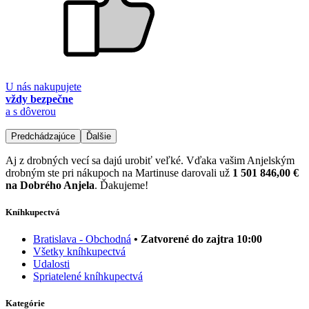
U nás nakupujete
vždy bezpečne
a s dôverou
Predchádzajúce
Ďalšie
Aj z drobných vecí sa dajú urobiť veľké. Vďaka vašim Anjelským
drobným ste pri nákupoch na Martinuse darovali už
1 501 846,00 €
na Dobrého Anjela
. Ďakujeme!
Kníhkupectvá
Bratislava - Obchodná
• Zatvorené do zajtra 10:00
Všetky kníhkupectvá
Udalosti
Spriatelené kníhkupectvá
Kategórie