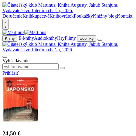
Doručenie
Kníhkupectvá
Knihovrátok
Poukážky
Knižný blog
Kontakt
E-knihy
Audioknihy
Hry
Filmy
Knihy
Doplnky
Vyhľadávanie
Prihlásiť
24,50 €