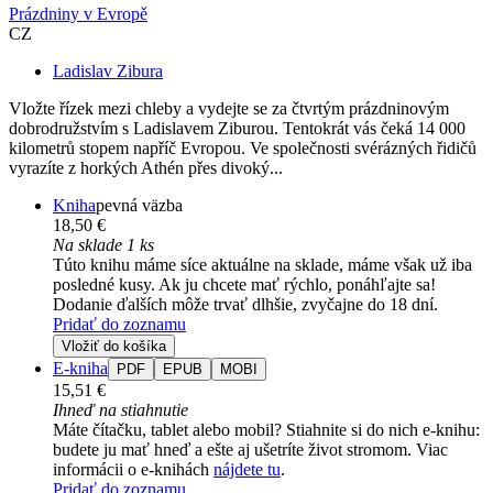
Prázdniny v Evropě
CZ
Ladislav Zibura
Vložte řízek mezi chleby a vydejte se za čtvrtým prázdninovým
dobrodružstvím s Ladislavem Ziburou. Tentokrát vás čeká 14 000
kilometrů stopem napříč Evropou. Ve společnosti svérázných řidičů
vyrazíte z horkých Athén přes divoký...
Kniha
pevná väzba
18,50 €
Na sklade 1 ks
Túto knihu máme síce aktuálne na sklade, máme však už iba
posledné kusy. Ak ju chcete mať rýchlo, ponáhľajte sa!
Dodanie ďalších môže trvať dlhšie, zvyčajne do 18 dní.
Pridať do zoznamu
Vložiť do košíka
E-kniha
PDF
EPUB
MOBI
15,51 €
Ihneď na stiahnutie
Máte čítačku, tablet alebo mobil? Stiahnite si do nich e-knihu:
budete ju mať hneď a ešte aj ušetríte život stromom. Viac
informácii o e-knihách
nájdete tu
.
Pridať do zoznamu