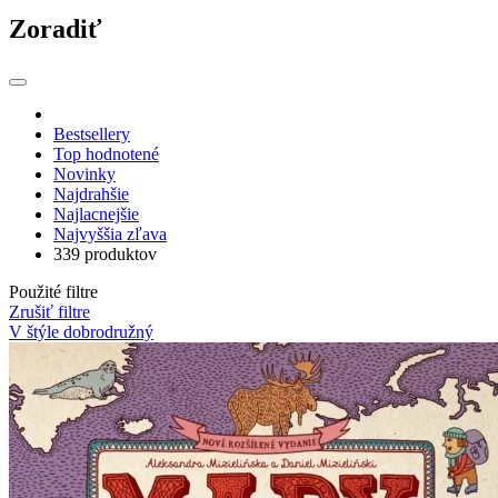
Zoradiť
Bestsellery
Top hodnotené
Novinky
Najdrahšie
Najlacnejšie
Najvyššia zľava
339 produktov
Použité filtre
Zrušiť filtre
V štýle dobrodružný