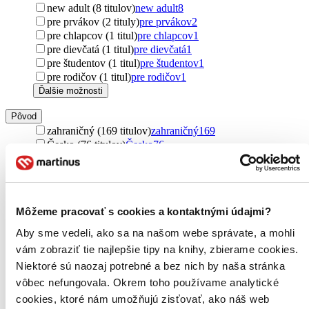
new adult (8 titulov)
new adult
8
pre prvákov (2 tituly)
pre prvákov
2
pre chlapcov (1 titul)
pre chlapcov
1
pre dievčatá (1 titul)
pre dievčatá
1
pre študentov (1 titul)
pre študentov
1
pre rodičov (1 titul)
pre rodičov
1
Ďalšie možnosti
Pôvod
zahraničný (169 titulov)
zahraničný
169
Česko (76 titulov)
Česko
76
Spojené štáty (49 titulov)
Spojené štáty
49
Írsko (47 titulov)
Írsko
47
Austrália (47 titulov)
Austrália
47
Francúzsko (47 titulov)
Francúzsko
47
Môžeme pracovať s cookies a kontaktnými údajmi?
Slovensko (31 titulov)
Slovensko
31
Taliansko (11 titulov)
Taliansko
11
Aby sme vedeli, ako sa na našom webe správate, a mohli
Poľsko (8 titulov)
Poľsko
8
vám zobraziť tie najlepšie tipy na knihy, zbierame cookies.
Nemecko (4 tituly)
Nemecko
4
Niektoré sú naozaj potrebné a bez nich by naša stránka
Spojené kráľovstvo (3 tituly)
Spojené kráľovstvo
3
vôbec nefungovala. Okrem toho používame analytické
Ďalšie možnosti
cookies, ktoré nám umožňujú zisťovať, ako náš web
Autor