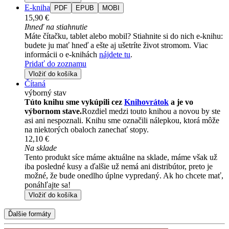
E-kniha
PDF
EPUB
MOBI
15,90 €
Ihneď na stiahnutie
Máte čítačku, tablet alebo mobil? Stiahnite si do nich e-knihu:
budete ju mať hneď a ešte aj ušetríte život stromom. Viac
informácii o e-knihách
nájdete tu
.
Pridať do zoznamu
Vložiť do košíka
Čítaná
výborný stav
Túto knihu sme vykúpili cez
Knihovrátok
a je vo
výbornom stave.
Rozdiel medzi touto knihou a novou by ste
asi ani nespoznali. Knihu sme označili nálepkou, ktorá môže
na niektorých obaloch zanechať stopy.
12,10 €
Na sklade
Tento produkt síce máme aktuálne na sklade, máme však už
iba posledné kusy a ďalšie už nemá ani distribútor, preto je
možné, že bude onedlho úplne vypredaný. Ak ho chcete mať,
ponáhľajte sa!
Vložiť do košíka
Ďalšie formáty