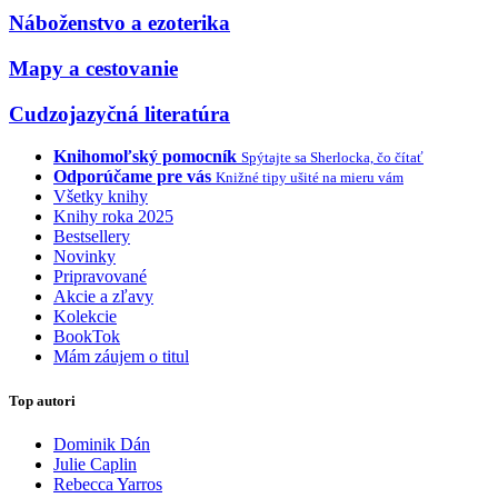
Náboženstvo a ezoterika
Mapy a cestovanie
Cudzojazyčná literatúra
Knihomoľský pomocník
Spýtajte sa Sherlocka, čo čítať
Odporúčame pre vás
Knižné tipy ušité na mieru vám
Všetky knihy
Knihy roka 2025
Bestsellery
Novinky
Pripravované
Akcie a zľavy
Kolekcie
BookTok
Mám záujem o titul
Top autori
Dominik Dán
Julie Caplin
Rebecca Yarros