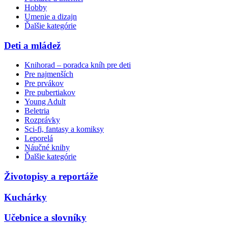
Hobby
Umenie a dizajn
Ďalšie kategórie
Deti a mládež
Knihorad – poradca kníh pre deti
Pre najmenších
Pre prvákov
Pre pubertiakov
Young Adult
Beletria
Rozprávky
Sci-fi, fantasy a komiksy
Leporelá
Náučné knihy
Ďalšie kategórie
Životopisy a reportáže
Kuchárky
Učebnice a slovníky