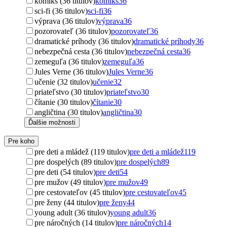
komiks (36 titulov)
komiks
36
sci-fi (36 titulov)
sci-fi
36
výprava (36 titulov)
výprava
36
pozorovateľ (36 titulov)
pozorovateľ
36
dramatické príhody (36 titulov)
dramatické príhody
36
nebezpečná cesta (36 titulov)
nebezpečná cesta
36
zemeguľa (36 titulov)
zemeguľa
36
Jules Verne (36 titulov)
Jules Verne
36
učenie (32 titulov)
učenie
32
priateľstvo (30 titulov)
priateľstvo
30
čítanie (30 titulov)
čítanie
30
angličtina (30 titulov)
angličtina
30
Ďalšie možnosti
Pre koho
pre deti a mládež (119 titulov)
pre deti a mládež
119
pre dospelých (89 titulov)
pre dospelých
89
pre deti (54 titulov)
pre deti
54
pre mužov (49 titulov)
pre mužov
49
pre cestovateľov (45 titulov)
pre cestovateľov
45
pre ženy (44 titulov)
pre ženy
44
young adult (36 titulov)
young adult
36
pre náročných (14 titulov)
pre náročných
14