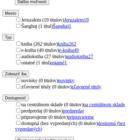
Ďalšie možnosti
Mesto
Jeruzalem (19 titulov)
Jeruzalem
19
Šanghaj (1 titul)
Šanghaj
1
Typ
kniha (262 titulov)
kniha
262
e-kniha (49 titulov)
e-kniha
49
audiokniha (27 titulov)
audiokniha
27
ostatné (1 titul)
ostatné
1
Zobraziť iba
novinky (0 titulov)
novinky
zľavnené tituly (0 titulov)
zľavnené tituly
Dostupnosť
na centrálnom sklade (0 titulov)
na centrálnom sklade
predpredaj (0 titulov)
predpredaj
pripravujeme (0 titulov)
pripravujeme
dostupná (bez vypredaných) (0 titulov)
dostupná (bez
vypredaných)