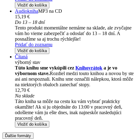
Vložiť do košíka
Audiokniha
MP3 na CD
15,19 €
Do 13 – 18 dní
Tento produkt momentálne nemáme na sklade, ale zvyčajne
vám ho vieme zabezpečiť a odoslať do 13 – 18 dní. A
posnažíme sa aj trochu rýchlejšie!
Pridať do zoznamu
Vložiť do košíka
Čítaná
výborný stav
Túto knihu sme vykúpili cez
Knihovrátok
a je vo
výbornom stave.
Rozdiel medzi touto knihou a novou by ste
asi ani nespoznali. Knihu sme označili nálepkou, ktorá môže
na niektorých obaloch zanechať stopy.
12,70 €
Na sklade
Táto kniha sa môže na cestu ku vám vybrať prakticky
okamžite! Ak si ju objednáte do 13:00 v pracovný deň,
odošleme vám ju ešte dnes, inak najneskôr nasledujúci
pracovný deň.
Vložiť do košíka
Ďalšie formáty