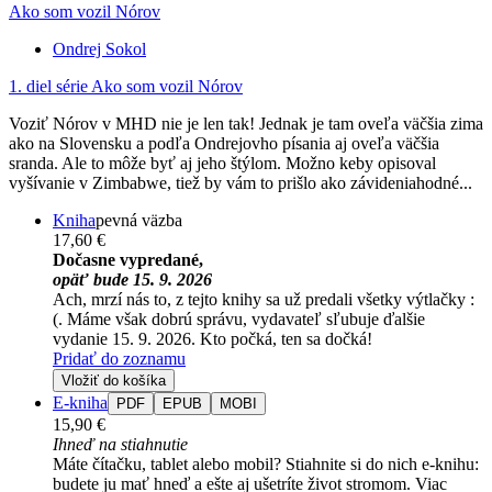
Ako som vozil Nórov
Ondrej Sokol
1. diel série
Ako som vozil Nórov
Voziť Nórov v MHD nie je len tak! Jednak je tam oveľa väčšia zima
ako na Slovensku a podľa Ondrejovho písania aj oveľa väčšia
sranda. Ale to môže byť aj jeho štýlom. Možno keby opisoval
vyšívanie v Zimbabwe, tiež by vám to prišlo ako závideniahodné...
Kniha
pevná väzba
17,60 €
Dočasne vypredané,
opäť bude 15. 9. 2026
Ach, mrzí nás to, z tejto knihy sa už predali všetky výtlačky :
(. Máme však dobrú správu, vydavateľ sľubuje ďalšie
vydanie 15. 9. 2026. Kto počká, ten sa dočká!
Pridať do zoznamu
Vložiť do košíka
E-kniha
PDF
EPUB
MOBI
15,90 €
Ihneď na stiahnutie
Máte čítačku, tablet alebo mobil? Stiahnite si do nich e-knihu:
budete ju mať hneď a ešte aj ušetríte život stromom. Viac