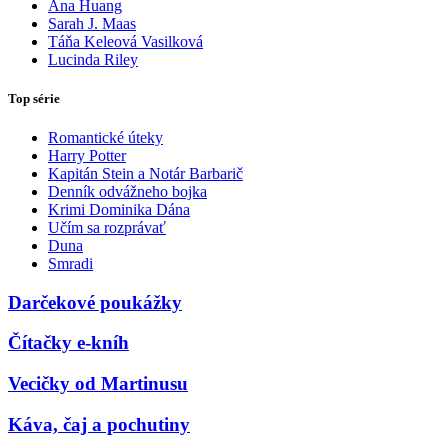
Ana Huang
Sarah J. Maas
Táňa Keleová Vasilková
Lucinda Riley
Top série
Romantické úteky
Harry Potter
Kapitán Stein a Notár Barbarič
Denník odvážneho bojka
Krimi Dominika Dána
Učím sa rozprávať
Duna
Smradi
Darčekové poukážky
Čítačky e-kníh
Vecičky od Martinusu
Káva, čaj a pochutiny