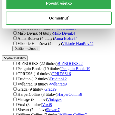
Jakuba Katalpa (4 tituly)
Jakuba Katalpa
4
Povoliť všetko
Alice Nellis (4 tituly)
Alice Nellis
4
Markéta Pilátová (4 tituly)
Markéta Pilátová
4
Dora Čechova (4 tituly)
Dora Čechova
4
Odmietnuť
Marie Třešňáková (4 tituly)
Marie Třešňáková
4
W.G. Sebald (4 tituly)
W.G. Sebald
4
Mišo Diviak (4 tituly)
Mišo Diviak
4
Anna Bolavá (4 tituly)
Anna Bolavá
4
Viktorie Hanišová (4 tituly)
Viktorie Hanišová
4
Ďalšie možnosti
Vydavateľstvo
BIZBOOKS (22 titulov)
BIZBOOKS
22
Penguin Books (19 titulov)
Penguin Books
19
CPRESS (16 titulov)
CPRESS
16
Eruditio (12 titulov)
Eruditio
12
Vyšehrad (9 titulov)
Vyšehrad
9
Grada (9 titulov)
Grada
9
HarperCollins (8 titulov)
HarperCollins
8
Vintage (8 titulov)
Vintage
8
Voxi (8 titulov)
Voxi
8
Slovart (7 titulov)
Slovart
7
William Collins (7 titulov)
William Collins
7