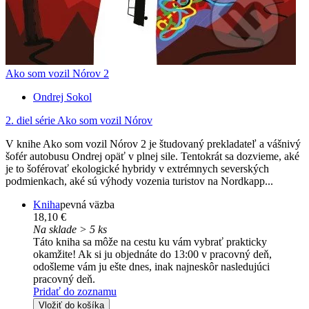
Ako som vozil Nórov 2
Ondrej Sokol
2. diel série
Ako som vozil Nórov
V knihe Ako som vozil Nórov 2 je študovaný prekladateľ a vášnivý
šofér autobusu Ondrej opäť v plnej sile. Tentokrát sa dozvieme, aké
je to šoférovať ekologické hybridy v extrémnych severských
podmienkach, aké sú výhody vozenia turistov na Nordkapp...
Kniha
pevná väzba
18,10 €
Na sklade > 5 ks
Táto kniha sa môže na cestu ku vám vybrať prakticky
okamžite! Ak si ju objednáte do 13:00 v pracovný deň,
odošleme vám ju ešte dnes, inak najneskôr nasledujúci
pracovný deň.
Pridať do zoznamu
Vložiť do košíka