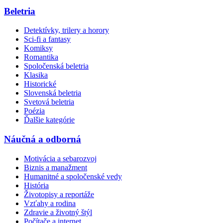
Beletria
Detektívky, trilery a horory
Sci-fi a fantasy
Komiksy
Romantika
Spoločenská beletria
Klasika
Historické
Slovenská beletria
Svetová beletria
Poézia
Ďalšie kategórie
Náučná a odborná
Motivácia a sebarozvoj
Biznis a manažment
Humanitné a spoločenské vedy
História
Životopisy a reportáže
Vzťahy a rodina
Zdravie a životný štýl
Počítače a internet