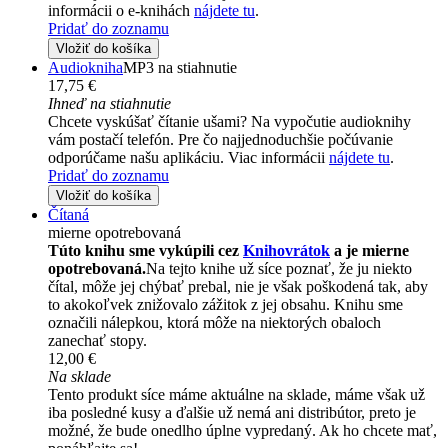
informácii o e-knihách
nájdete tu
.
Pridať do zoznamu
Vložiť do košíka
Audiokniha
MP3 na stiahnutie
17,75 €
Ihneď na stiahnutie
Chcete vyskúšať čítanie ušami? Na vypočutie audioknihy
vám postačí telefón. Pre čo najjednoduchšie počúvanie
odporúčame našu aplikáciu. Viac informácii
nájdete tu
.
Pridať do zoznamu
Vložiť do košíka
Čítaná
mierne opotrebovaná
Túto knihu sme vykúpili cez
Knihovrátok
a je mierne
opotrebovaná.
Na tejto knihe už síce poznať, že ju niekto
čítal, môže jej chýbať prebal, nie je však poškodená tak, aby
to akokoľvek znižovalo zážitok z jej obsahu. Knihu sme
označili nálepkou, ktorá môže na niektorých obaloch
zanechať stopy.
12,00 €
Na sklade
Tento produkt síce máme aktuálne na sklade, máme však už
iba posledné kusy a ďalšie už nemá ani distribútor, preto je
možné, že bude onedlho úplne vypredaný. Ak ho chcete mať,