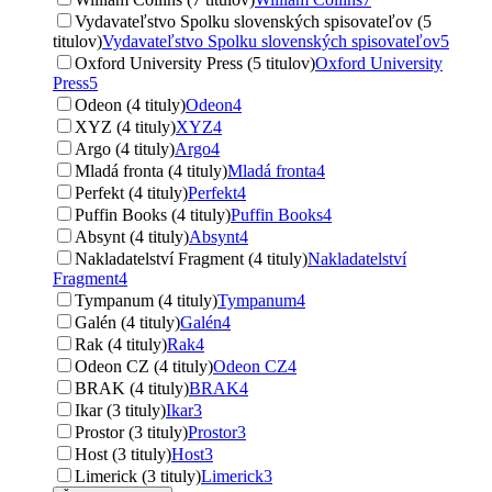
Vydavateľstvo Spolku slovenských spisovateľov (5
titulov)
Vydavateľstvo Spolku slovenských spisovateľov
5
Oxford University Press (5 titulov)
Oxford University
Press
5
Odeon (4 tituly)
Odeon
4
XYZ (4 tituly)
XYZ
4
Argo (4 tituly)
Argo
4
Mladá fronta (4 tituly)
Mladá fronta
4
Perfekt (4 tituly)
Perfekt
4
Puffin Books (4 tituly)
Puffin Books
4
Absynt (4 tituly)
Absynt
4
Nakladatelství Fragment (4 tituly)
Nakladatelství
Fragment
4
Tympanum (4 tituly)
Tympanum
4
Galén (4 tituly)
Galén
4
Rak (4 tituly)
Rak
4
Odeon CZ (4 tituly)
Odeon CZ
4
BRAK (4 tituly)
BRAK
4
Ikar (3 tituly)
Ikar
3
Prostor (3 tituly)
Prostor
3
Host (3 tituly)
Host
3
Limerick (3 tituly)
Limerick
3