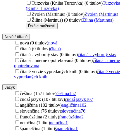
Turzovka (Kniha Turzovka) (0 titulov)
Turzovka
(Kniha Turzovka)
Zvolen (Martinus) (0 titulov)
Zvolen (Martinus)
Žilina (Martinus) (0 titulov)
Žilina (Martinus)
Ďalšie možnosti
Nové / čítané
nová (0 titulov)
nová
čítaná (0 titulov)
čítaná
čítaná - výborný stav (0 titulov)
čítaná - výborný stav
čítaná - mierne opotrebovaná (0 titulov)
čítaná - mierne
opotrebovaná
čítané verzie vypredaných kníh (0 titulov)
čítané verzie
vypredaných kníh
Jazyk
čeština (157 titulov)
čeština
157
cudzí jazyk (107 titulov)
cudzí jazyk
107
angličtina (102 titulov)
angličtina
102
slovenčina (76 titulov)
slovenčina
76
francúzština (2 tituly)
francúzština
2
nemčina (1 titul)
nemčina
1
španielčina (1 titul)
španielčina
1