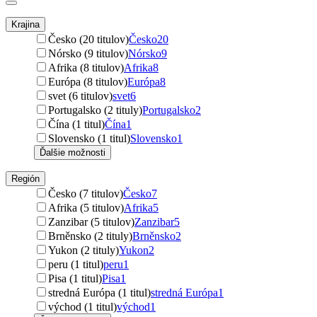
Krajina
Česko (20 titulov)
Česko
20
Nórsko (9 titulov)
Nórsko
9
Afrika (8 titulov)
Afrika
8
Európa (8 titulov)
Európa
8
svet (6 titulov)
svet
6
Portugalsko (2 tituly)
Portugalsko
2
Čína (1 titul)
Čína
1
Slovensko (1 titul)
Slovensko
1
Ďalšie možnosti
Región
Česko (7 titulov)
Česko
7
Afrika (5 titulov)
Afrika
5
Zanzibar (5 titulov)
Zanzibar
5
Brněnsko (2 tituly)
Brněnsko
2
Yukon (2 tituly)
Yukon
2
peru (1 titul)
peru
1
Pisa (1 titul)
Pisa
1
stredná Európa (1 titul)
stredná Európa
1
východ (1 titul)
východ
1