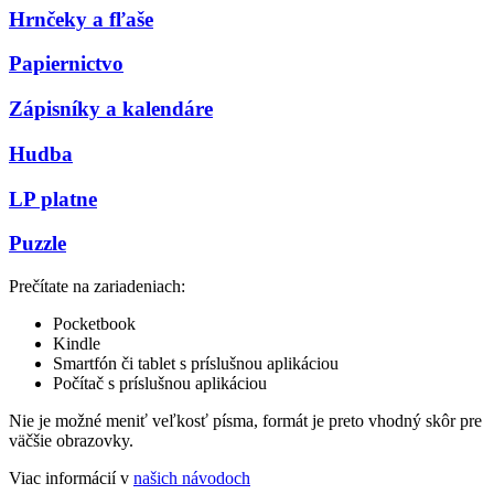
Hrnčeky a fľaše
Papiernictvo
Zápisníky a kalendáre
Hudba
LP platne
Puzzle
Prečítate na zariadeniach:
Pocketbook
Kindle
Smartfón či tablet s príslušnou aplikáciou
Počítač s príslušnou aplikáciou
Nie je možné meniť veľkosť písma, formát je preto vhodný skôr pre
väčšie obrazovky.
Viac informácií v
našich návodoch