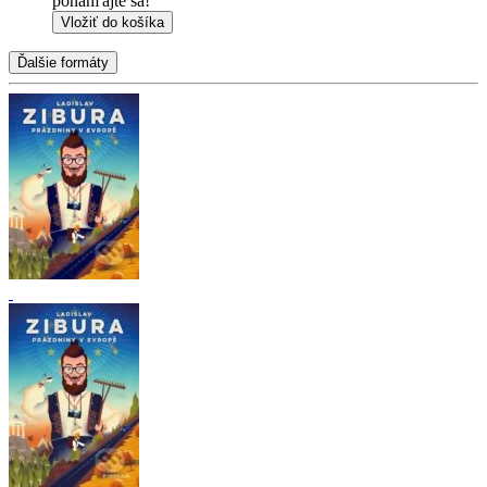
ponáhľajte sa!
Vložiť do košíka
Ďalšie formáty