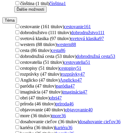
čínština (1 titul)
čínština
1
Ďalšie možnosti
Téma
cestovanie (161 titulov)
cestovanie
161
dobrodružstvo (111 titulov)
dobrodružstvo
111
svetová klasika (97 titulov)
svetová klasika
97
western (88 titulov)
western
88
cesta (86 titulov)
cesta
86
dobrodružná cesta (53 titulov)
dobrodružná cesta
53
cestovatelia (51 titulov)
cestovatelia
51
cestopisy (51 titulov)
cestopisy
51
rozprávky (47 titulov)
rozprávky
47
Anglicko (47 titulov)
Anglicko
47
paródia (47 titulov)
paródia
47
imaginácia (47 titulov)
imaginácia
47
obri (47 titulov)
obri
47
príroda (46 titulov)
príroda
46
objavovanie (40 titulov)
objavovanie
40
more (36 titulov)
more
36
dosahovanie cieľov (36 titulov)
dosahovanie cieľov
36
kariéra (36 titulov)
kariéra
36