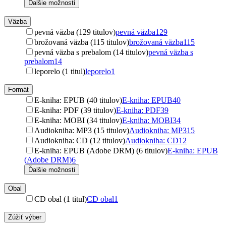
Ďalšie možnosti
Väzba
pevná väzba (129 titulov)
pevná väzba
129
brožovaná väzba (115 titulov)
brožovaná väzba
115
pevná väzba s prebalom (14 titulov)
pevná väzba s
prebalom
14
leporelo (1 titul)
leporelo
1
Formát
E-kniha: EPUB (40 titulov)
E-kniha: EPUB
40
E-kniha: PDF (39 titulov)
E-kniha: PDF
39
E-kniha: MOBI (34 titulov)
E-kniha: MOBI
34
Audiokniha: MP3 (15 titulov)
Audiokniha: MP3
15
Audiokniha: CD (12 titulov)
Audiokniha: CD
12
E-kniha: EPUB (Adobe DRM) (6 titulov)
E-kniha: EPUB
(Adobe DRM)
6
Ďalšie možnosti
Obal
CD obal (1 titul)
CD obal
1
Zúžiť výber