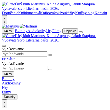
Doručenie
Kníhkupectvá
Knihovrátok
Poukážky
Knižný blog
Kontakt
E-knihy
Audioknihy
Hry
Filmy
Knihy
Doplnky
Vyhľadávanie
Prihlásiť
Vyhľadávanie
Knihy
E-knihy
Audioknihy
Hry
Filmy
Doplnky