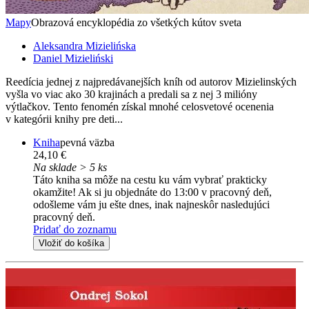
Mapy
Obrazová encyklopédia zo všetkých kútov sveta
Aleksandra Mizielińska
Daniel Mizieliński
Reedícia jednej z najpredávanejších kníh od autorov Mizielinských
vyšla vo viac ako 30 krajinách a predali sa z nej 3 milióny
výtlačkov. Tento fenomén získal mnohé celosvetové ocenenia
v kategórii knihy pre deti...
Kniha
pevná väzba
24,10 €
Na sklade > 5 ks
Táto kniha sa môže na cestu ku vám vybrať prakticky
okamžite! Ak si ju objednáte do 13:00 v pracovný deň,
odošleme vám ju ešte dnes, inak najneskôr nasledujúci
pracovný deň.
Pridať do zoznamu
Vložiť do košíka