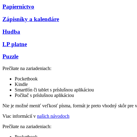
Papiernictvo
Zápisníky a kalendáre
Hudba
LP platne
Puzzle
Prečítate na zariadeniach:
Pocketbook
Kindle
Smartfón či tablet s príslušnou aplikáciou
Počítač s príslušnou aplikáciou
Nie je možné meniť veľkosť písma, formát je preto vhodný skôr pre 
Viac informácií v
našich návodoch
Prečítate na zariadeniach:
Pocketbook