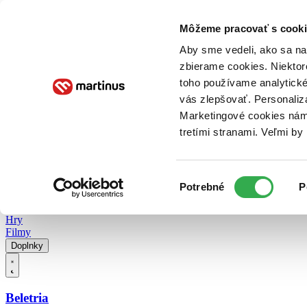
Doručenie
Kníhkupectvá
Knihovrátok
Poukážky
Knižný blog
Kontakt
Môžeme pracovať s cooki
Aby sme vedeli, ako sa na 
zbierame cookies. Niektor
E-knihy
Audioknihy
Hry
Filmy
Knihy
Doplnky
toho používame analytické
vás zlepšovať. Personaliz
Vyhľadávanie
Marketingové cookies nám 
tretími stranami. Veľmi b
Prihlásiť
Vyhľadávanie
Výber
Knihy
Potrebné
P
súhlasu
E-knihy
Audioknihy
Hry
Filmy
Doplnky
Beletria