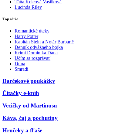
Táňa Keleová Vasilková
Lucinda Riley
Top série
Romantické úteky
Harry Potter
Kapitán Stein a Notár Barbarič
Denník odvážneho bojka
Krimi Dominika Dána
Učím sa rozprávať
Duna
Smradi
Darčekové poukážky
Čítačky e-kníh
Vecičky od Martinusu
Káva, čaj a pochutiny
Hrnčeky a fľaše