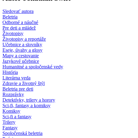
Sledovať autora
Beletria
Odborné a náučné
Pre deti a mládež
Životopisy
Životopisy a reportáže
Učebnice a slovníky
Eseje, úvahy a glosy
Mapy a cestovanie
Jazykové učebnice
Humanitné a spoločenské vedy
História
Literárna veda
Zdravie a životný štýl
Beletria pre deti
Rozprávky
Detektívky, trilery a horory
Sci-fi, fantasy a komiksy
Komiksy
Sci-fi a fantasy
Trilery
Fantasy
Spoločenská beletria