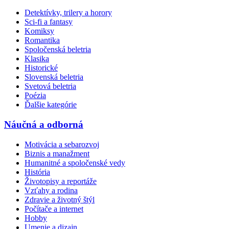
Detektívky, trilery a horory
Sci-fi a fantasy
Komiksy
Romantika
Spoločenská beletria
Klasika
Historické
Slovenská beletria
Svetová beletria
Poézia
Ďalšie kategórie
Náučná a odborná
Motivácia a sebarozvoj
Biznis a manažment
Humanitné a spoločenské vedy
História
Životopisy a reportáže
Vzťahy a rodina
Zdravie a životný štýl
Počítače a internet
Hobby
Umenie a dizajn