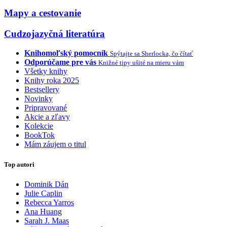
Mapy a cestovanie
Cudzojazyčná literatúra
Knihomoľský pomocník
Spýtajte sa Sherlocka, čo čítať
Odporúčame pre vás
Knižné tipy ušité na mieru vám
Všetky knihy
Knihy roka 2025
Bestsellery
Novinky
Pripravované
Akcie a zľavy
Kolekcie
BookTok
Mám záujem o titul
Top autori
Dominik Dán
Julie Caplin
Rebecca Yarros
Ana Huang
Sarah J. Maas