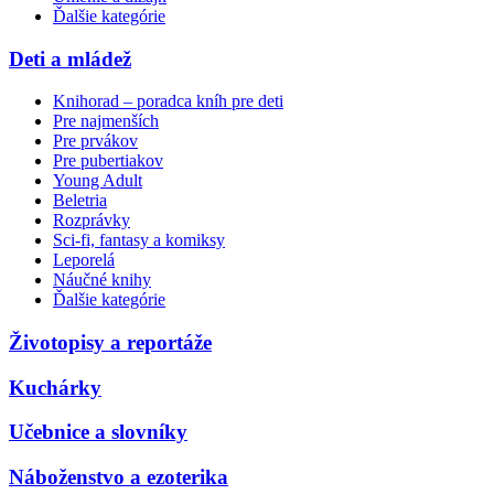
Ďalšie kategórie
Deti a mládež
Knihorad – poradca kníh pre deti
Pre najmenších
Pre prvákov
Pre pubertiakov
Young Adult
Beletria
Rozprávky
Sci-fi, fantasy a komiksy
Leporelá
Náučné knihy
Ďalšie kategórie
Životopisy a reportáže
Kuchárky
Učebnice a slovníky
Náboženstvo a ezoterika