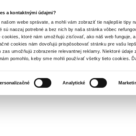
es a kontaktnými údajmi?
našom webe správate, a mohli vám zobraziť tie najlepšie tipy n
é sú naozaj potrebné a bez nich by naša stránka vôbec nefung
 cookies, ktoré nám umožňujú zisťovať, ako náš web funguje, a 
ačné cookies nám dovoľujú prispôsobovať stránku pre vašu lepši
zas umožňujú zobrazenie relevantnej reklamy. Niektoré údaje z
y nám pomohlo, keby sme mohli používať všetky tieto cookies. 
ersonalizačné
Analytické
Marketi