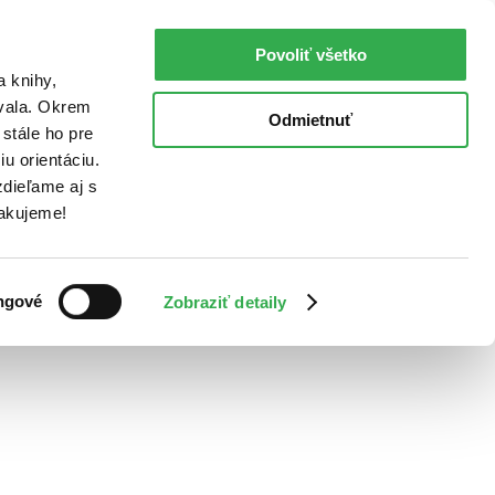
Povoliť všetko
a knihy,
ovala. Okrem
Odmietnuť
stále ho pre
u orientáciu.
dieľame aj s
Ďakujeme!
ngové
Zobraziť detaily