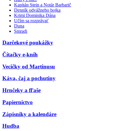
Kapitán Stein a Notár Barbarič
Denník odvážneho bojka
Krimi Dominika Dána
Učím sa rozprávať
Duna
Smradi
Darčekové poukážky
Čítačky e-kníh
Vecičky od Martinusu
Káva, čaj a pochutiny
Hrnčeky a fľaše
Papiernictvo
Zápisníky a kalendáre
Hudba