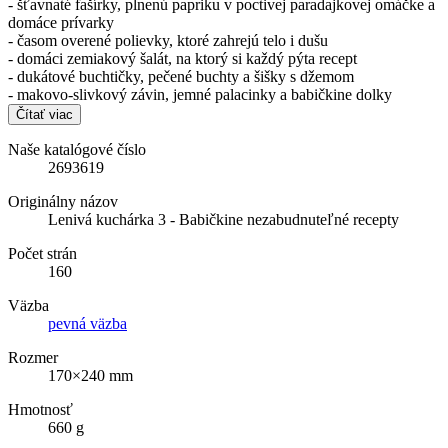
- šťavnaté fašírky, plnenú papriku v poctivej paradajkovej omáčke a
domáce prívarky
- časom overené polievky, ktoré zahrejú telo i dušu
- domáci zemiakový šalát, na ktorý si každý pýta recept
- dukátové buchtičky, pečené buchty a šišky s džemom
- makovo-slivkový závin, jemné palacinky a babičkine dolky
Čítať viac
Naše katalógové číslo
2693619
Originálny názov
Lenivá kuchárka 3 - Babičkine nezabudnuteľné recepty
Počet strán
160
Väzba
pevná väzba
Rozmer
170×240 mm
Hmotnosť
660 g