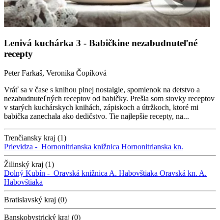
Lenivá kuchárka 3 - Babičkine nezabudnuteľné
recepty
Peter Farkaš, Veronika Čopíková
Vráť sa v čase s knihou plnej nostalgie, spomienok na detstvo a
nezabudnuteľných receptov od babičky. Prešla som stovky receptov
v starých kuchárskych knihách, zápiskoch a útržkoch, ktoré mi
babička zanechala ako dedičstvo. Tie najlepšie recepty, na...
Trenčiansky kraj (1)
Prievidza -
Hornonitrianska knižnica
Hornonitrianska kn.
Žilinský kraj (1)
Dolný Kubín -
Oravská knižnica A. Habovštiaka
Oravská kn. A.
Habovštiaka
Bratislavský kraj (0)
Banskobystrický kraj (0)