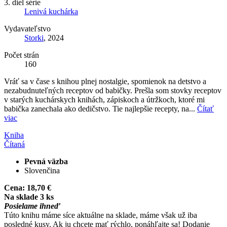
3. diel série
Lenivá kuchárka
Vydavateľstvo
Storki
, 2024
Počet strán
160
Vráť sa v čase s knihou plnej nostalgie, spomienok na detstvo a
nezabudnuteľných receptov od babičky. Prešla som stovky receptov
v starých kuchárskych knihách, zápiskoch a útržkoch, ktoré mi
babička zanechala ako dedičstvo. Tie najlepšie recepty, na...
Čítať
viac
Kniha
Čítaná
Pevná väzba
Slovenčina
Cena:
18,70 €
Na sklade 3 ks
Posielame ihneď
Túto knihu máme síce aktuálne na sklade, máme však už iba
posledné kusy. Ak ju chcete mať rýchlo, ponáhľajte sa! Dodanie