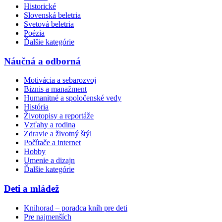
Historické
Slovenská beletria
Svetová beletria
Poézia
Ďalšie kategórie
Náučná a odborná
Motivácia a sebarozvoj
Biznis a manažment
Humanitné a spoločenské vedy
História
Životopisy a reportáže
Vzťahy a rodina
Zdravie a životný štýl
Počítače a internet
Hobby
Umenie a dizajn
Ďalšie kategórie
Deti a mládež
Knihorad – poradca kníh pre deti
Pre najmenších