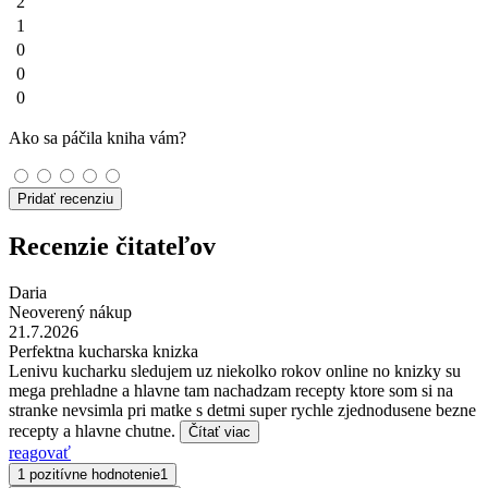
2
1
0
0
0
Ako sa páčila kniha vám?
Pridať recenziu
Recenzie čitateľov
Daria
Neoverený nákup
21.7.2026
Perfektna kucharska knizka
Lenivu kucharku sledujem uz niekolko rokov online no knizky su
mega prehladne a hlavne tam nachadzam recepty ktore som si na
stranke nevsimla pri matke s detmi super rychle zjednodusene bezne
recepty a hlavne chutne.
Čítať viac
reagovať
1 pozitívne hodnotenie
1