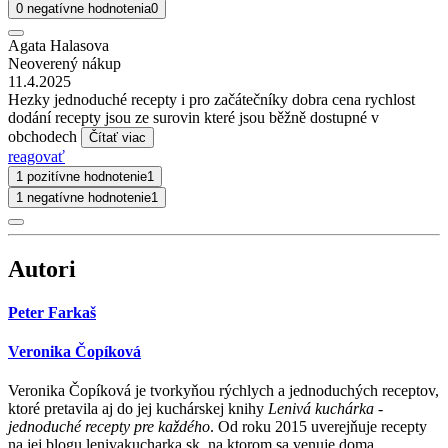
0 negatívne hodnotenia
0
Agata Halasova
Neoverený nákup
11.4.2025
Hezky jednoduché recepty i pro začátečníky dobra cena rychlost
dodání recepty jsou ze surovin které jsou běžně dostupné v
obchodech
Čítať viac
reagovať
1 pozitívne hodnotenie
1
1 negatívne hodnotenie
1
Autori
Peter Farkaš
Veronika Čopíková
Veronika Čopíková je tvorkyňou rýchlych a jednoduchých receptov,
ktoré pretavila aj do jej kuchárskej knihy
Lenivá kuchárka -
jednoduché recepty pre každého
. Od roku 2015 uverejňuje recepty
na jej blogu lenivakucharka.sk, na ktorom sa venuje doma