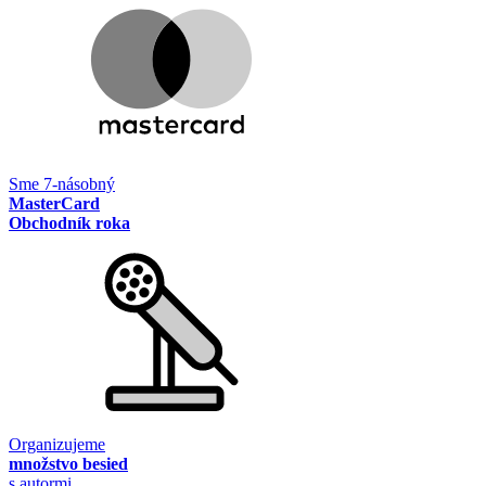
Sme 7-násobný
MasterCard
Obchodník roka
Organizujeme
množstvo besied
s autormi