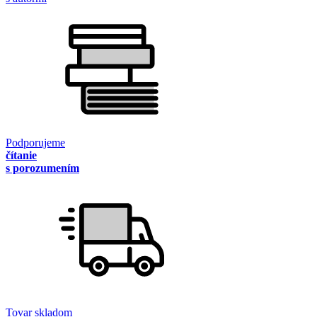
Podporujeme
čítanie
s porozumením
Tovar skladom