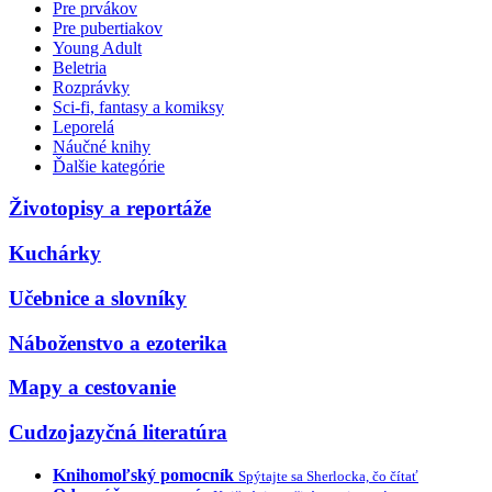
Pre prvákov
Pre pubertiakov
Young Adult
Beletria
Rozprávky
Sci-fi, fantasy a komiksy
Leporelá
Náučné knihy
Ďalšie kategórie
Životopisy a reportáže
Kuchárky
Učebnice a slovníky
Náboženstvo a ezoterika
Mapy a cestovanie
Cudzojazyčná literatúra
Knihomoľský pomocník
Spýtajte sa Sherlocka, čo čítať