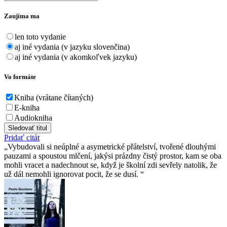
Zaujíma ma
len toto vydanie
aj iné vydania (v jazyku slovenčina)
aj iné vydania (v akomkoľvek jazyku)
Vo formáte
Kniha (vrátane čítaných)
E-kniha
Audiokniha
Sledovať titul
Pridať citát
Vybudovali si neúplné a asymetrické přátelství, tvořené dlouhými
pauzami a spoustou mlčení, jakýsi prázdny čistý prostor, kam se oba
mohli vracet a nadechnout se, když je školní zdi sevřely natolik, že
už dál nemohli ignorovat pocit, že se dusí.