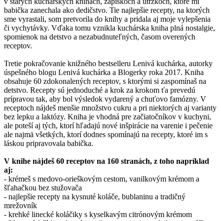
v starých kuchárskych knihách, zápiskoch a útržkoch, ktoré mi
babička zanechala ako dedičstvo. Tie najlepšie recepty, na ktorých
sme vyrastali, som pretvorila do knihy a pridala aj moje vylepšenia
či vychytávky. Vďaka tomu vznikla kuchárska kniha plná nostalgie,
spomienok na detstvo a nezabudnuteľných, časom overených
receptov.
Tretie pokračovanie knižného bestselleru Lenivá kuchárka, autorky
úspešného blogu Lenivá kuchárka a Blogerky roka 2017. Kniha
obsahuje 60 zdokonalených receptov, s ktorými si zaspomínaš na
detstvo. Recepty sú jednoduché a krok za krokom ťa prevedú
prípravou tak, aby bol výsledok vydarený a chuťovo famózny. V
receptoch nájdeš menšie množstvo cukru a pri niektorých aj varianty
bez lepku a laktózy. Kniha je vhodná pre začiatočníkov v kuchyni,
ale poteší aj tých, ktorí hľadajú nové inšpirácie na varenie i pečenie
ale najmä všetkých, ktorí dodnes spomínajú na recepty, ktoré im s
láskou pripravovala babička.
V knihe nájdeš 60 receptov na 160 stranách, z toho napríklad
aj:
- krémeš s medovo-orieškovým cestom, vanilkovým krémom a
šľahačkou bez stužovača
- najlepšie recepty na kysnuté koláče, bublaninu a tradičný
mrežovník
- krehké linecké koláčiky s kyselkavým citrónovým krémom