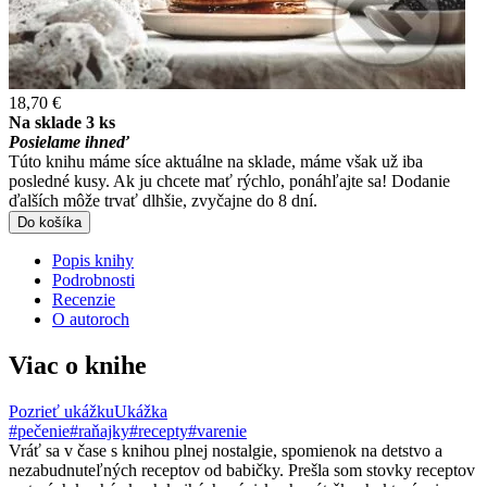
18,70 €
Na sklade 3 ks
Posielame ihneď
Túto knihu máme síce aktuálne na sklade, máme však už iba
posledné kusy. Ak ju chcete mať rýchlo, ponáhľajte sa! Dodanie
ďalších môže trvať dlhšie, zvyčajne do 8 dní.
Do košíka
Popis knihy
Podrobnosti
Recenzie
O autoroch
Viac o knihe
Pozrieť ukážku
Ukážka
#pečenie
#raňajky
#recepty
#varenie
Vráť sa v čase s knihou plnej nostalgie, spomienok na detstvo a
nezabudnuteľných receptov od babičky. Prešla som stovky receptov