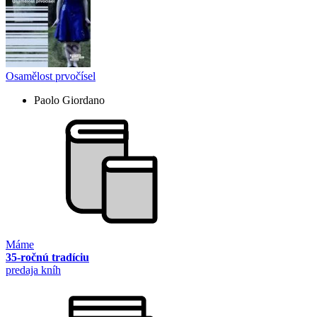
Osamělost prvočísel
Paolo Giordano
Máme
35-ročnú tradíciu
predaja kníh