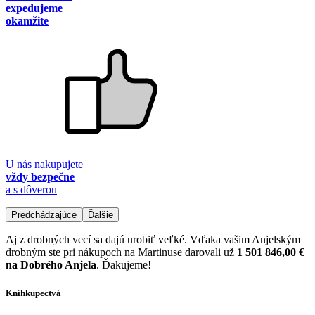
expedujeme
okamžite
U nás nakupujete
vždy bezpečne
a s dôverou
Predchádzajúce
Ďalšie
Aj z drobných vecí sa dajú urobiť veľké. Vďaka vašim Anjelským
drobným ste pri nákupoch na Martinuse darovali už
1 501 846,00 €
na Dobrého Anjela
. Ďakujeme!
Kníhkupectvá