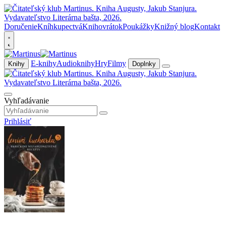
Doručenie
Kníhkupectvá
Knihovrátok
Poukážky
Knižný blog
Kontakt
E-knihy
Audioknihy
Hry
Filmy
Knihy
Doplnky
Vyhľadávanie
Prihlásiť