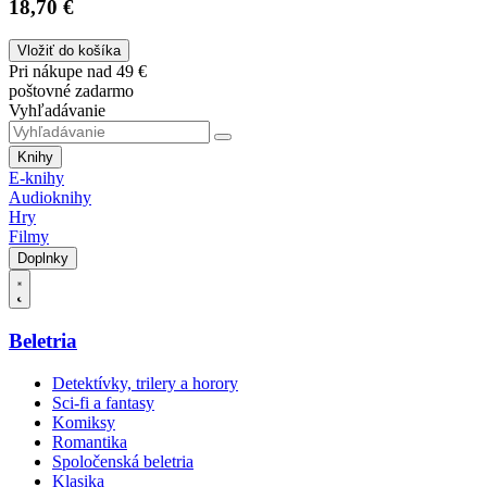
18,70 €
Vložiť do košíka
Pri nákupe nad 49 €
poštovné zadarmo
Vyhľadávanie
Knihy
E-knihy
Audioknihy
Hry
Filmy
Doplnky
Beletria
Detektívky, trilery a horory
Sci-fi a fantasy
Komiksy
Romantika
Spoločenská beletria
Klasika