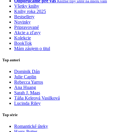
Odporúčame pre vás
Knižné tipy ušité na mieru vám
Všetky knihy
Knihy roka 2025
Bestsellery
Novinky
Pripravované
Akcie a zľavy
Kolekcie
BookTok
Mám záujem o titul
Top autori
Dominik Dán
Julie Caplin
Rebecca Yarros
Ana Huang
Sarah J. Maas
Táňa Keleová Vasilková
Lucinda Riley
Top série
Romantické úteky
Harry Potter