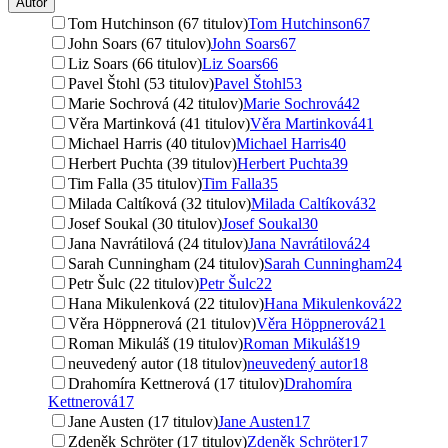
Autor
Tom Hutchinson (67 titulov)
Tom Hutchinson
67
John Soars (67 titulov)
John Soars
67
Liz Soars (66 titulov)
Liz Soars
66
Pavel Štohl (53 titulov)
Pavel Štohl
53
Marie Sochrová (42 titulov)
Marie Sochrová
42
Věra Martinková (41 titulov)
Věra Martinková
41
Michael Harris (40 titulov)
Michael Harris
40
Herbert Puchta (39 titulov)
Herbert Puchta
39
Tim Falla (35 titulov)
Tim Falla
35
Milada Caltíková (32 titulov)
Milada Caltíková
32
Josef Soukal (30 titulov)
Josef Soukal
30
Jana Navrátilová (24 titulov)
Jana Navrátilová
24
Sarah Cunningham (24 titulov)
Sarah Cunningham
24
Petr Šulc (22 titulov)
Petr Šulc
22
Hana Mikulenková (22 titulov)
Hana Mikulenková
22
Věra Höppnerová (21 titulov)
Věra Höppnerová
21
Roman Mikuláš (19 titulov)
Roman Mikuláš
19
neuvedený autor (18 titulov)
neuvedený autor
18
Drahomíra Kettnerová (17 titulov)
Drahomíra
Kettnerová
17
Jane Austen (17 titulov)
Jane Austen
17
Zdeněk Schröter (17 titulov)
Zdeněk Schröter
17