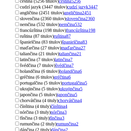
čeština (5256 titulov)
čeština
5256
cudzí jazyk (3447 titulov)
cudzí jazyk
3447
angličtina (2451 titulov)
angličtina
2451
slovenčina (2360 titulov)
slovenčina
2360
nemčina (532 titulov)
nemčina
532
francúzština (198 titulov)
francúzština
198
ruština (87 titulov)
ruština
87
španielčina (83 titulov)
španielčina
83
maďarčina (27 titulov)
maďarčina
27
taliančina (21 titulov)
taliančina
21
latinčina (7 titulov)
latinčina
7
švédčina (7 titulov)
švédčina
7
holandčina (6 titulov)
holandčina
6
gréčtina (6 titulov)
gréčtina
6
portugalčina (5 titulov)
portugalčina
5
ukrajinčina (5 titulov)
ukrajinčina
5
japončina (5 titulov)
japončina
5
chorvátčina (4 tituly)
chorvátčina
4
čínština (4 tituly)
čínština
4
nórčina (3 tituly)
nórčina
3
fínčina (3 tituly)
fínčina
3
rumunčina (2 tituly)
rumunčina
2
dánčina (2 tituly)
dánčina
2