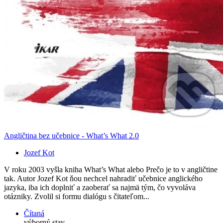
Angličtina bez učebnice - What’s What 2.0
Jozef Kot
V roku 2003 vyšla kniha What’s What alebo Prečo je to v angličtine
tak. Autor Jozef Kot ňou nechcel nahradiť učebnice anglického
jazyka, iba ich doplniť a zaoberať sa najmä tým, čo vyvoláva
otázniky. Zvolil si formu dialógu s čitateľom...
Čítaná
výborný stav