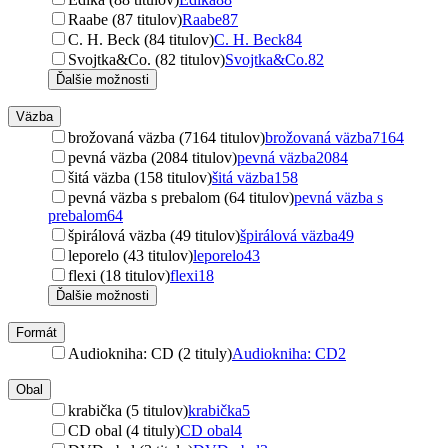
Raabe (87 titulov)
Raabe
87
C. H. Beck (84 titulov)
C. H. Beck
84
Svojtka&Co. (82 titulov)
Svojtka&Co.
82
Ďalšie možnosti
Väzba
brožovaná väzba (7164 titulov)
brožovaná väzba
7164
pevná väzba (2084 titulov)
pevná väzba
2084
šitá väzba (158 titulov)
šitá väzba
158
pevná väzba s prebalom (64 titulov)
pevná väzba s
prebalom
64
špirálová väzba (49 titulov)
špirálová väzba
49
leporelo (43 titulov)
leporelo
43
flexi (18 titulov)
flexi
18
Ďalšie možnosti
Formát
Audiokniha: CD (2 tituly)
Audiokniha: CD
2
Obal
krabička (5 titulov)
krabička
5
CD obal (4 tituly)
CD obal
4