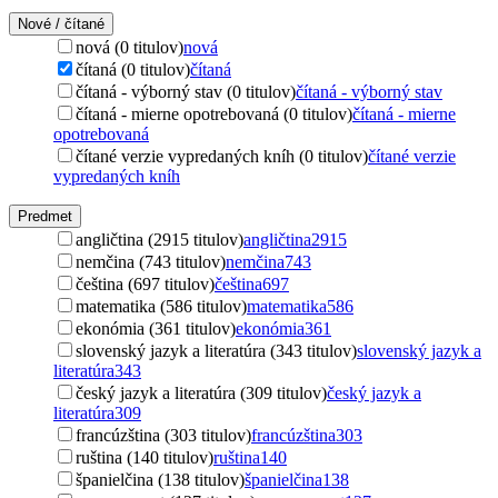
Nové / čítané
nová (0 titulov)
nová
čítaná (0 titulov)
čítaná
čítaná - výborný stav (0 titulov)
čítaná - výborný stav
čítaná - mierne opotrebovaná (0 titulov)
čítaná - mierne
opotrebovaná
čítané verzie vypredaných kníh (0 titulov)
čítané verzie
vypredaných kníh
Predmet
angličtina (2915 titulov)
angličtina
2915
nemčina (743 titulov)
nemčina
743
čeština (697 titulov)
čeština
697
matematika (586 titulov)
matematika
586
ekonómia (361 titulov)
ekonómia
361
slovenský jazyk a literatúra (343 titulov)
slovenský jazyk a
literatúra
343
český jazyk a literatúra (309 titulov)
český jazyk a
literatúra
309
francúzština (303 titulov)
francúzština
303
ruština (140 titulov)
ruština
140
španielčina (138 titulov)
španielčina
138