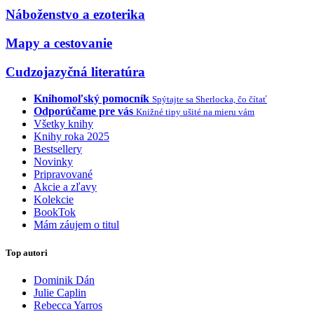
Náboženstvo a ezoterika
Mapy a cestovanie
Cudzojazyčná literatúra
Knihomoľský pomocník
Spýtajte sa Sherlocka, čo čítať
Odporúčame pre vás
Knižné tipy ušité na mieru vám
Všetky knihy
Knihy roka 2025
Bestsellery
Novinky
Pripravované
Akcie a zľavy
Kolekcie
BookTok
Mám záujem o titul
Top autori
Dominik Dán
Julie Caplin
Rebecca Yarros