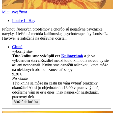
Miluj svoj život
Louise L. Hay
Príčinou ľudských problémov a chorôb sú negatívne psychické
návyky. Liečebná metóda kalifornskej psychoterapeutky Louise L.
Hayovej je založená na duševnej očiste...
Čítaná
výborný stav
Túto knihu sme vykúpili cez
Knihovrátok
a je vo
výbornom stave.
Rozdiel medzi touto knihou a novou by ste
asi ani nespoznali. Knihu sme označili nálepkou, ktorá môže
na niektorých obaloch zanechať stopy.
9,30 €
Na sklade
Táto kniha sa môže na cestu ku vám vybrať prakticky
okamžite! Ak si ju objednáte do 13:00 v pracovný deň,
odošleme vám ju ešte dnes, inak najneskôr nasledujúci
pracovný deň.
Vložiť do košíka