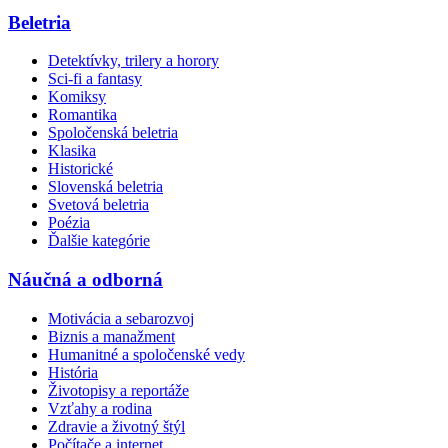
Beletria
Detektívky, trilery a horory
Sci-fi a fantasy
Komiksy
Romantika
Spoločenská beletria
Klasika
Historické
Slovenská beletria
Svetová beletria
Poézia
Ďalšie kategórie
Náučná a odborná
Motivácia a sebarozvoj
Biznis a manažment
Humanitné a spoločenské vedy
História
Životopisy a reportáže
Vzťahy a rodina
Zdravie a životný štýl
Počítače a internet