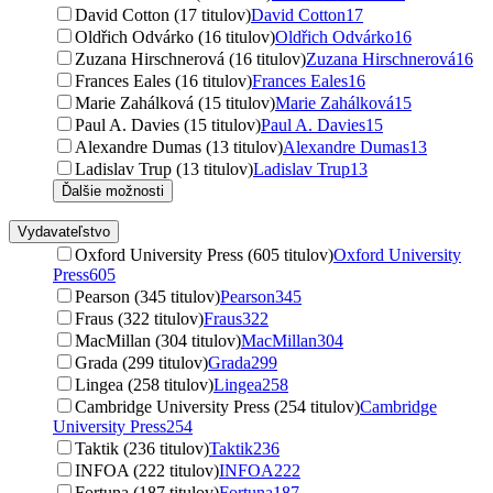
David Cotton (17 titulov)
David Cotton
17
Oldřich Odvárko (16 titulov)
Oldřich Odvárko
16
Zuzana Hirschnerová (16 titulov)
Zuzana Hirschnerová
16
Frances Eales (16 titulov)
Frances Eales
16
Marie Zahálková (15 titulov)
Marie Zahálková
15
Paul A. Davies (15 titulov)
Paul A. Davies
15
Alexandre Dumas (13 titulov)
Alexandre Dumas
13
Ladislav Trup (13 titulov)
Ladislav Trup
13
Ďalšie možnosti
Vydavateľstvo
Oxford University Press (605 titulov)
Oxford University
Press
605
Pearson (345 titulov)
Pearson
345
Fraus (322 titulov)
Fraus
322
MacMillan (304 titulov)
MacMillan
304
Grada (299 titulov)
Grada
299
Lingea (258 titulov)
Lingea
258
Cambridge University Press (254 titulov)
Cambridge
University Press
254
Taktik (236 titulov)
Taktik
236
INFOA (222 titulov)
INFOA
222
Fortuna (187 titulov)
Fortuna
187