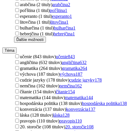
arabčina (2 tituly)
arabčina
2
poľština (1 titul)
poľština
1
esperanto (1 titul)
esperanto
1
litovčina (1 titul)
litovčina
1
bulharčina (1 titul)
bulharčina
1
hebrejčina (1 titul)
hebrejčina
1
Ďalšie možnosti
Téma
učenie (843 titulov)
učenie
843
angličtina (632 titulov)
angličtina
632
gramatika (264 titulov)
gramatika
264
výchova (187 titulov)
výchova
187
cudzie jazyky (178 titulov)
cudzie jazyky
178
nemčina (162 titulov)
nemčina
162
čítanie (154 titulov)
čítanie
154
matematika (144 titulov)
matematika
144
hospodárska politika (138 titulov)
hospodárska politika
138
konverzácia (137 titulov)
konverzácia
137
láska (128 titulov)
láska
128
pravopis (110 titulov)
pravopis
110
20. storočie (108 titulov)
20. storočie
108