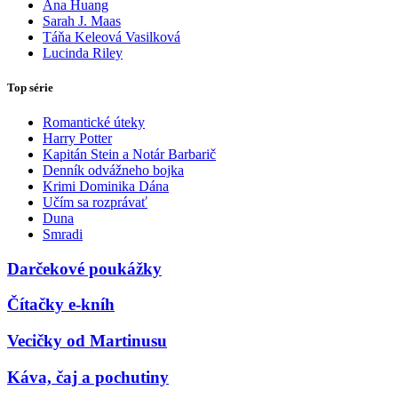
Ana Huang
Sarah J. Maas
Táňa Keleová Vasilková
Lucinda Riley
Top série
Romantické úteky
Harry Potter
Kapitán Stein a Notár Barbarič
Denník odvážneho bojka
Krimi Dominika Dána
Učím sa rozprávať
Duna
Smradi
Darčekové poukážky
Čítačky e-kníh
Vecičky od Martinusu
Káva, čaj a pochutiny