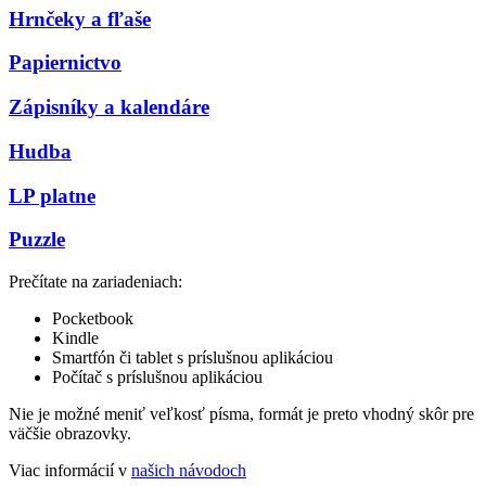
Hrnčeky a fľaše
Papiernictvo
Zápisníky a kalendáre
Hudba
LP platne
Puzzle
Prečítate na zariadeniach:
Pocketbook
Kindle
Smartfón či tablet s príslušnou aplikáciou
Počítač s príslušnou aplikáciou
Nie je možné meniť veľkosť písma, formát je preto vhodný skôr pre
väčšie obrazovky.
Viac informácií v
našich návodoch