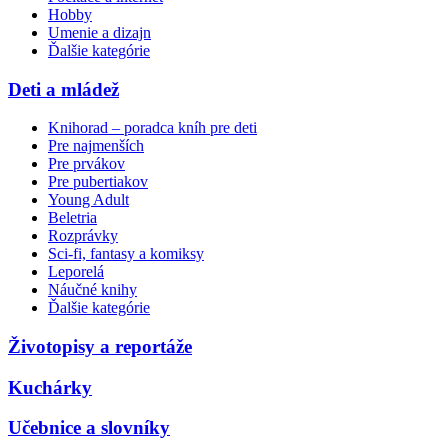
Hobby
Umenie a dizajn
Ďalšie kategórie
Deti a mládež
Knihorad – poradca kníh pre deti
Pre najmenších
Pre prvákov
Pre pubertiakov
Young Adult
Beletria
Rozprávky
Sci-fi, fantasy a komiksy
Leporelá
Náučné knihy
Ďalšie kategórie
Životopisy a reportáže
Kuchárky
Učebnice a slovníky