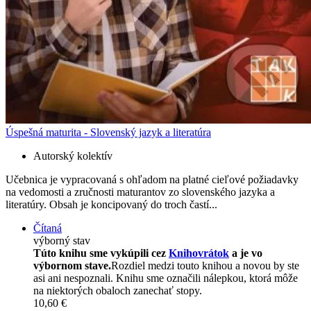
Úspešná maturita - Slovenský jazyk a literatúra
Autorský kolektív
Učebnica je vypracovaná s ohľadom na platné cieľové požiadavky
na vedomosti a zručnosti maturantov zo slovenského jazyka a
literatúry. Obsah je koncipovaný do troch častí...
Čítaná
výborný stav
Túto knihu sme vykúpili cez
Knihovrátok
a je vo
výbornom stave.
Rozdiel medzi touto knihou a novou by ste
asi ani nespoznali. Knihu sme označili nálepkou, ktorá môže
na niektorých obaloch zanechať stopy.
10,60 €