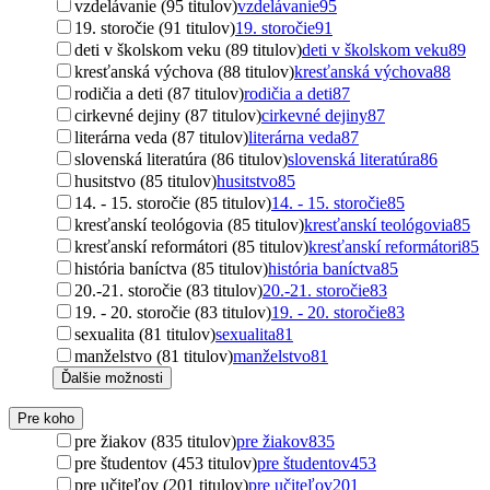
vzdelávanie (95 titulov)
vzdelávanie
95
19. storočie (91 titulov)
19. storočie
91
deti v školskom veku (89 titulov)
deti v školskom veku
89
kresťanská výchova (88 titulov)
kresťanská výchova
88
rodičia a deti (87 titulov)
rodičia a deti
87
cirkevné dejiny (87 titulov)
cirkevné dejiny
87
literárna veda (87 titulov)
literárna veda
87
slovenská literatúra (86 titulov)
slovenská literatúra
86
husitstvo (85 titulov)
husitstvo
85
14. - 15. storočie (85 titulov)
14. - 15. storočie
85
kresťanskí teológovia (85 titulov)
kresťanskí teológovia
85
kresťanskí reformátori (85 titulov)
kresťanskí reformátori
85
história baníctva (85 titulov)
história baníctva
85
20.-21. storočie (83 titulov)
20.-21. storočie
83
19. - 20. storočie (83 titulov)
19. - 20. storočie
83
sexualita (81 titulov)
sexualita
81
manželstvo (81 titulov)
manželstvo
81
Ďalšie možnosti
Pre koho
pre žiakov (835 titulov)
pre žiakov
835
pre študentov (453 titulov)
pre študentov
453
pre učiteľov (201 titulov)
pre učiteľov
201