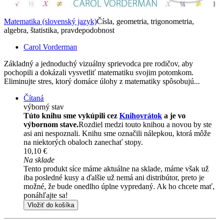
Matematika (slovenský jazyk)
Čísla, geometria, trigonometria,
algebra, štatistika, pravdepodobnost
Carol Vorderman
Základný a jednoduchý vizuálny sprievodca pre rodičov, aby
pochopili a dokázali vysvetliť matematiku svojim potomkom.
Eliminujte stres, ktorý domáce úlohy z matematiky spôsobujú...
Čítaná
výborný stav
Túto knihu sme vykúpili cez
Knihovrátok
a je vo
výbornom stave.
Rozdiel medzi touto knihou a novou by ste
asi ani nespoznali. Knihu sme označili nálepkou, ktorá môže
na niektorých obaloch zanechať stopy.
10,10 €
Na sklade
Tento produkt síce máme aktuálne na sklade, máme však už
iba posledné kusy a ďalšie už nemá ani distribútor, preto je
možné, že bude onedlho úplne vypredaný. Ak ho chcete mať,
ponáhľajte sa!
Vložiť do košíka