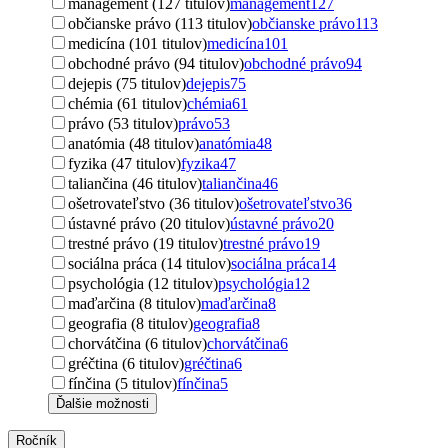
management (127 titulov)
management
127
občianske právo (113 titulov)
občianske právo
113
medicína (101 titulov)
medicína
101
obchodné právo (94 titulov)
obchodné právo
94
dejepis (75 titulov)
dejepis
75
chémia (61 titulov)
chémia
61
právo (53 titulov)
právo
53
anatómia (48 titulov)
anatómia
48
fyzika (47 titulov)
fyzika
47
taliančina (46 titulov)
taliančina
46
ošetrovateľstvo (36 titulov)
ošetrovateľstvo
36
ústavné právo (20 titulov)
ústavné právo
20
trestné právo (19 titulov)
trestné právo
19
sociálna práca (14 titulov)
sociálna práca
14
psychológia (12 titulov)
psychológia
12
maďarčina (8 titulov)
maďarčina
8
geografia (8 titulov)
geografia
8
chorvátčina (6 titulov)
chorvátčina
6
gréčtina (6 titulov)
gréčtina
6
fínčina (5 titulov)
fínčina
5
Ďalšie možnosti
Ročník