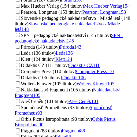
Max Hueber Verlag (154 titulov)
Max Hueber Verlag
154
Pearson, Longman (153 titulov)
Pearson, Longman
153
Slovenské pedagogické nakladateľstvo - Mladé letá (148
titulov)
Slovenské pedagogické nakladateľstvo - Mladé
letá
148
SPN - pedagogické nakladatelství (145 titulov)
SPN -
pedagogické nakladatelství
145
Príroda (143 titulov)
Príroda
143
Leda (136 titulov)
Leda
136
Klett (124 titulov)
Klett
124
Didaktis CZ (111 titulov)
Didaktis CZ
111
Computer Press (110 titulov)
Computer Press
110
Didaktis (106 titulov)
Didaktis
106
Wolters Kluwer (105 titulov)
Wolters Kluwer
105
Nakladatelství Fragment (105 titulov)
Nakladatelství
Fragment
105
Aleš Čeněk (101 titulov)
Aleš Čeněk
101
Spoločnosť Prometheus (93 titulov)
Spoločnosť
Prometheus
93
Orbis Pictus Istropolitana (90 titulov)
Orbis Pictus
Istropolitana
90
Fragment (88 titulov)
Fragment
88
Edika (88 titulov)
Edika
88