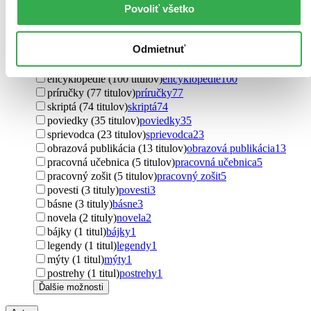
Povoliť všetko
Útvar
učebnice (7002 titulov)
učebnice
7002
slovníky (1052 titulov)
slovníky
1052
Odmietnuť
romány (174 titulov)
romány
174
pracovné listy (163 titulov)
pracovné listy
163
encyklopédie (100 titulov)
encyklopédie
100
príručky (77 titulov)
príručky
77
skriptá (74 titulov)
skriptá
74
poviedky (35 titulov)
poviedky
35
sprievodca (23 titulov)
sprievodca
23
obrazová publikácia (13 titulov)
obrazová publikácia
13
pracovná učebnica (5 titulov)
pracovná učebnica
5
pracovný zošit (5 titulov)
pracovný zošit
5
povesti (3 tituly)
povesti
3
básne (3 tituly)
básne
3
novela (2 tituly)
novela
2
bájky (1 titul)
bájky
1
legendy (1 titul)
legendy
1
mýty (1 titul)
mýty
1
postrehy (1 titul)
postrehy
1
Ďalšie možnosti