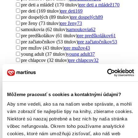
pre deti a mládež (170 titulov)
pre deti a mládež
170
pre deti (169 titulov)
pre deti
169
pre dospelých (89 titulov)
pre dospelých
89
pre ženy (73 titulov)
pre ženy
73
samoukovia (62 titulov)
samoukovia
62
pre predškolákov (61 titulov)
pre predškolákov
61
pre začiatočníkov (53 titulov)
pre začiatočníkov
53
pre mužov (43 titulov)
pre mužov
43
young adult (37 titulov)
young adult
37
pre chlapcov (32 titulov)
pre chlapcov
32
pre najmenších (32 titulov)
pre najmenších
32
pre podnikateľov (31 titulov)
pre podnikateľov
31
pre dievčatá (29 titulov)
pre dievčatá
29
pre cudzincov (27 titulov)
pre cudzincov
27
pre lekárov (26 titulov)
pre lekárov
26
Môžeme pracovať s cookies a kontaktnými údajmi?
new adult (23 titulov)
new adult
23
pre právnikov (21 titulov)
pre právnikov
21
Aby sme vedeli, ako sa na našom webe správate, a mohli
pre prvákov (19 titulov)
pre prvákov
19
vám zobraziť tie najlepšie tipy na knihy, zbierame cookies.
pre rodičov (17 titulov)
pre rodičov
17
Niektoré sú naozaj potrebné a bez nich by naša stránka
pre začínajúcich čitateľov (16 titulov)
pre začínajúcich
vôbec nefungovala. Okrem toho používame analytické
čitateľov
16
pre fyzické osoby (5 titulov)
pre fyzické osoby
5
cookies, ktoré nám umožňujú zisťovať, ako náš web