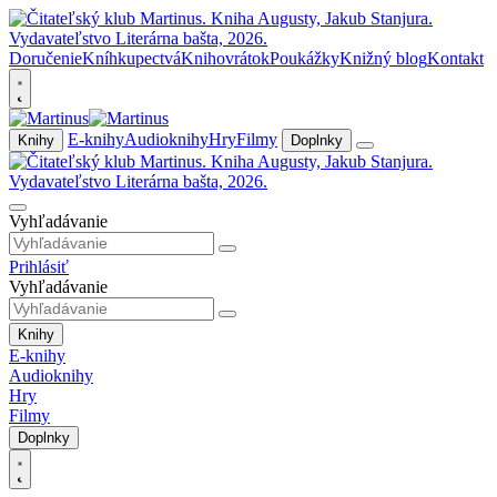
Doručenie
Kníhkupectvá
Knihovrátok
Poukážky
Knižný blog
Kontakt
E-knihy
Audioknihy
Hry
Filmy
Knihy
Doplnky
Vyhľadávanie
Prihlásiť
Vyhľadávanie
Knihy
E-knihy
Audioknihy
Hry
Filmy
Doplnky