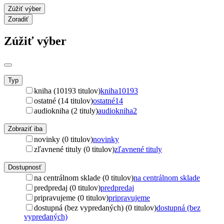
Zúžiť výber
Zoradiť
Zúžiť výber
Typ
kniha (10193 titulov)
kniha
10193
ostatné (14 titulov)
ostatné
14
audiokniha (2 tituly)
audiokniha
2
Zobraziť iba
novinky (0 titulov)
novinky
zľavnené tituly (0 titulov)
zľavnené tituly
Dostupnosť
na centrálnom sklade (0 titulov)
na centrálnom sklade
predpredaj (0 titulov)
predpredaj
pripravujeme (0 titulov)
pripravujeme
dostupná (bez vypredaných) (0 titulov)
dostupná (bez
vypredaných)