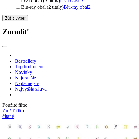
DVD obal (3 tituly)
DVD obal
3
Blu-ray obal (2 tituly)
Blu-ray obal
2
Zúžiť výber
Zoradiť
Bestsellery
Top hodnotené
Novinky
Najdrahšie
Najlacnejšie
Najvyššia zľava
Použité filtre
Zrušiť filtre
čítané