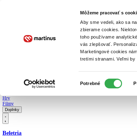
Doručenie
Kníhkupectvá
Knihovrátok
Poukážky
Knižný blog
Kontakt
Môžeme pracovať s cooki
Aby sme vedeli, ako sa na 
zbierame cookies. Niektor
E-knihy
Audioknihy
Hry
Filmy
Knihy
Doplnky
toho používame analytické
vás zlepšovať. Personaliz
Vyhľadávanie
Marketingové cookies nám 
tretími stranami. Veľmi b
Prihlásiť
Vyhľadávanie
Výber
Knihy
Potrebné
P
súhlasu
E-knihy
Audioknihy
Hry
Filmy
Doplnky
Beletria