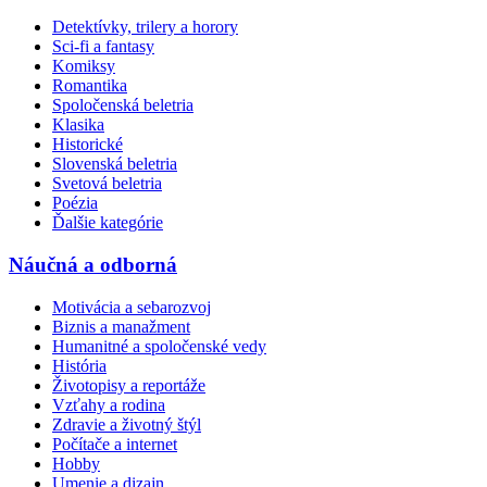
Detektívky, trilery a horory
Sci-fi a fantasy
Komiksy
Romantika
Spoločenská beletria
Klasika
Historické
Slovenská beletria
Svetová beletria
Poézia
Ďalšie kategórie
Náučná a odborná
Motivácia a sebarozvoj
Biznis a manažment
Humanitné a spoločenské vedy
História
Životopisy a reportáže
Vzťahy a rodina
Zdravie a životný štýl
Počítače a internet
Hobby
Umenie a dizajn