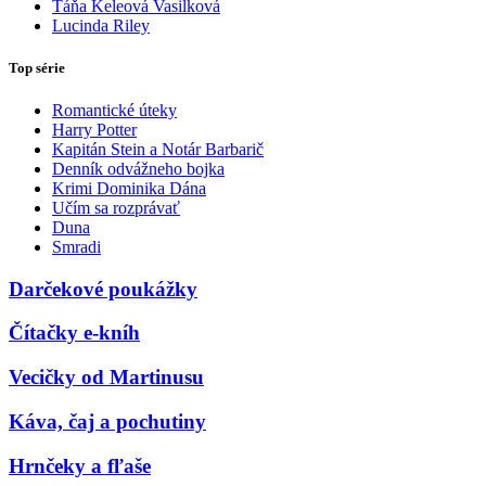
Táňa Keleová Vasilková
Lucinda Riley
Top série
Romantické úteky
Harry Potter
Kapitán Stein a Notár Barbarič
Denník odvážneho bojka
Krimi Dominika Dána
Učím sa rozprávať
Duna
Smradi
Darčekové poukážky
Čítačky e-kníh
Vecičky od Martinusu
Káva, čaj a pochutiny
Hrnčeky a fľaše