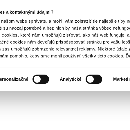
es a kontaktnými údajmi?
našom webe správate, a mohli vám zobraziť tie najlepšie tipy n
é sú naozaj potrebné a bez nich by naša stránka vôbec nefung
 cookies, ktoré nám umožňujú zisťovať, ako náš web funguje, a 
ačné cookies nám dovoľujú prispôsobovať stránku pre vašu lepši
zas umožňujú zobrazenie relevantnej reklamy. Niektoré údaje z
y nám pomohlo, keby sme mohli používať všetky tieto cookies. 
ersonalizačné
Analytické
Marketi