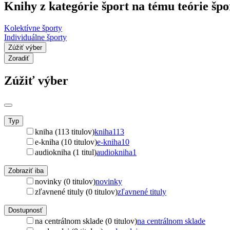
Knihy z kategórie šport na tému teórie špo
Kolektívne športy
Individuálne športy
Zúžiť výber
Zoradiť
Zúžiť výber
Typ
kniha (113 titulov)
kniha
113
e-kniha (10 titulov)
e-kniha
10
audiokniha (1 titul)
audiokniha
1
Zobraziť iba
novinky (0 titulov)
novinky
zľavnené tituly (0 titulov)
zľavnené tituly
Dostupnosť
na centrálnom sklade (0 titulov)
na centrálnom sklade