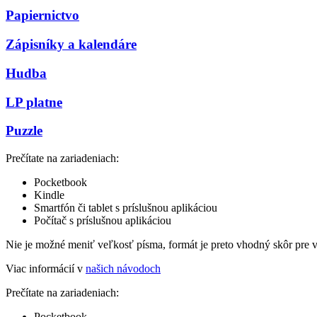
Papiernictvo
Zápisníky a kalendáre
Hudba
LP platne
Puzzle
Prečítate na zariadeniach:
Pocketbook
Kindle
Smartfón či tablet s príslušnou aplikáciou
Počítač s príslušnou aplikáciou
Nie je možné meniť veľkosť písma, formát je preto vhodný skôr pre 
Viac informácií v
našich návodoch
Prečítate na zariadeniach:
Pocketbook