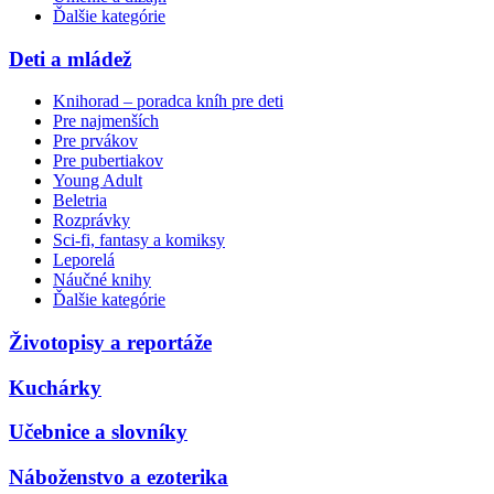
Ďalšie kategórie
Deti a mládež
Knihorad – poradca kníh pre deti
Pre najmenších
Pre prvákov
Pre pubertiakov
Young Adult
Beletria
Rozprávky
Sci-fi, fantasy a komiksy
Leporelá
Náučné knihy
Ďalšie kategórie
Životopisy a reportáže
Kuchárky
Učebnice a slovníky
Náboženstvo a ezoterika