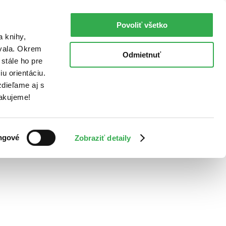
Povoliť všetko
a knihy,
ovala. Okrem
Odmietnuť
stále ho pre
u orientáciu.
dieľame aj s
Ďakujeme!
ngové
Zobraziť detaily