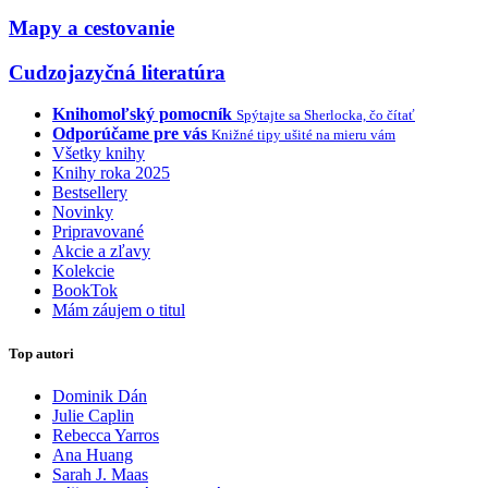
Mapy a cestovanie
Cudzojazyčná literatúra
Knihomoľský pomocník
Spýtajte sa Sherlocka, čo čítať
Odporúčame pre vás
Knižné tipy ušité na mieru vám
Všetky knihy
Knihy roka 2025
Bestsellery
Novinky
Pripravované
Akcie a zľavy
Kolekcie
BookTok
Mám záujem o titul
Top autori
Dominik Dán
Julie Caplin
Rebecca Yarros
Ana Huang
Sarah J. Maas