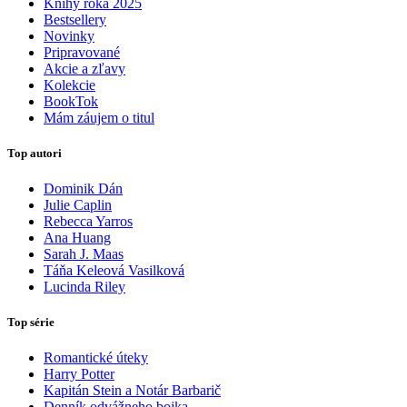
Knihy roka 2025
Bestsellery
Novinky
Pripravované
Akcie a zľavy
Kolekcie
BookTok
Mám záujem o titul
Top autori
Dominik Dán
Julie Caplin
Rebecca Yarros
Ana Huang
Sarah J. Maas
Táňa Keleová Vasilková
Lucinda Riley
Top série
Romantické úteky
Harry Potter
Kapitán Stein a Notár Barbarič
Denník odvážneho bojka