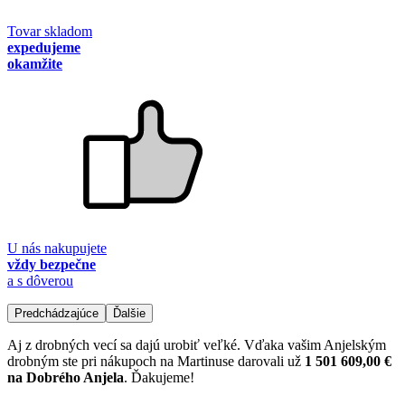
Tovar skladom
expedujeme
okamžite
U nás nakupujete
vždy bezpečne
a s dôverou
Predchádzajúce
Ďalšie
Aj z drobných vecí sa dajú urobiť veľké. Vďaka vašim Anjelským
drobným ste pri nákupoch na Martinuse darovali už
1 501 609,00 €
na Dobrého Anjela
. Ďakujeme!