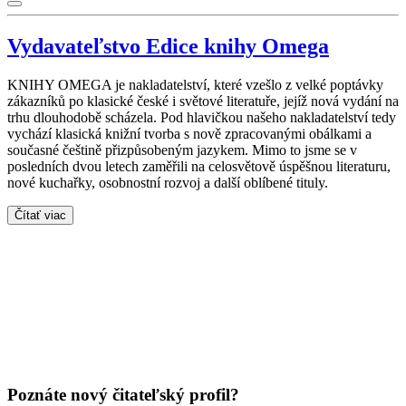
Vydavateľstvo Edice knihy Omega
KNIHY OMEGA je nakladatelství, které vzešlo z velké poptávky
zákazníků po klasické české i světové literatuře, jejíž nová vydání na
trhu dlouhodobě scházela. Pod hlavičkou našeho nakladatelství tedy
vychází klasická knižní tvorba s nově zpracovanými obálkami a
současné češtině přizpůsobeným jazykem. Mimo to jsme se v
posledních dvou letech zaměřili na celosvětově úspěšnou literaturu,
nové kuchařky, osobnostní rozvoj a další oblíbené tituly.
Čítať viac
Poznáte nový čitateľský profil?