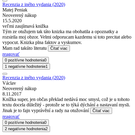
Recenzia z iného vydania (2020)
Matej Peniak
Neoverený nákup
15.5.2020
veľmi zaujímavá knižka
Tým ze otužujem tak táto knizka ma obohatila a opoznatky a
rozsirila moj obzor. Velmi odporucam kazdemu si toto precitat alebo
vypocut. Knizka plna faktov a vyskumov.
Mam rad takúto literatu
Čítať viac
reagovať
0 pozitívne hodnotenia
0
1 negatívne hodnotenie
1
Recenzia z iného vydania (2020)
Václav
Neoverený nákup
8.11.2017
Knížka super, jen občas překlad nedává moc smysl, což je u tohoto
textu docela důležitý - protože se to týká dýchání a nastavaní mysli.
Jinak je to fajn vyprávění a rady na otužování
Čítať viac
reagovať
0 pozitívne hodnotenia
0
2 negatívne hodnotenia
2