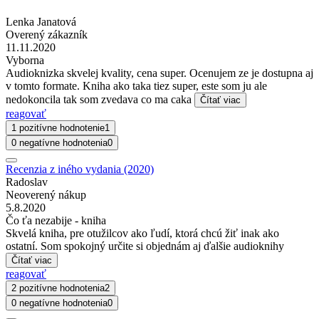
Lenka Janatová
Overený zákazník
11.11.2020
Vyborna
Audioknizka skvelej kvality, cena super. Ocenujem ze je dostupna aj
v tomto formate. Kniha ako taka tiez super, este som ju ale
nedokoncila tak som zvedava co ma caka
Čítať viac
reagovať
1 pozitívne hodnotenie
1
0 negatívne hodnotenia
0
Recenzia z iného vydania (2020)
Radoslav
Neoverený nákup
5.8.2020
Čo ťa nezabije - kniha
Skvelá kniha, pre otužilcov ako ľudí, ktorá chcú žiť inak ako
ostatní. Som spokojný určite si objednám aj ďalšie audioknihy
Čítať viac
reagovať
2 pozitívne hodnotenia
2
0 negatívne hodnotenia
0