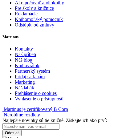
Ako počúvať audioknihy
Pre školy a knižnice
Reklamácie
Knihomoľský pomocník
Odstúpiť od zmluvy
Martinus
Kontakty
Náš príbeh
Náš blog
Knihovrátok
Partnerský systém
Pridaj sa k nám
Marketing
Náš labák
Prehlásenie o cookies
Vyhlásenie o prístupnosti
Martinus je certifikovaný B Corp
Nerobíme rozdiely
Najlepšie novinky sú tie knižné. Získajte ich ako prví:
Odoslať