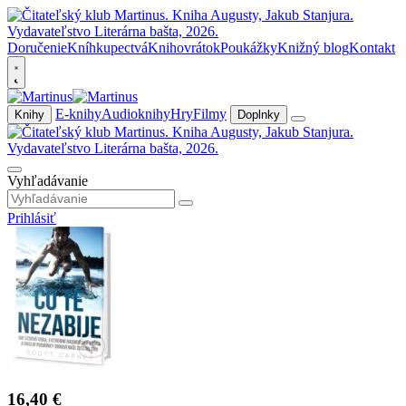
Doručenie
Kníhkupectvá
Knihovrátok
Poukážky
Knižný blog
Kontakt
E-knihy
Audioknihy
Hry
Filmy
Knihy
Doplnky
Vyhľadávanie
Prihlásiť
16,40 €