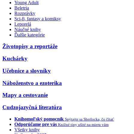
Young Adult
Beletria
Rozprávky
Sci-fi, fantasy a komiksy
Leporelá
Náučné knihy
Ďalšie kategórie
Životopisy a reportáže
Kuchárky
Učebnice a slovníky
Náboženstvo a ezoterika
Mapy a cestovanie
Cudzojazyčná literatúra
Knihomoľský pomocník
Spýtajte sa Sherlocka, čo čítať
Odporúčame pre vás
Knižné tipy ušité na mieru vám
Všetky knihy