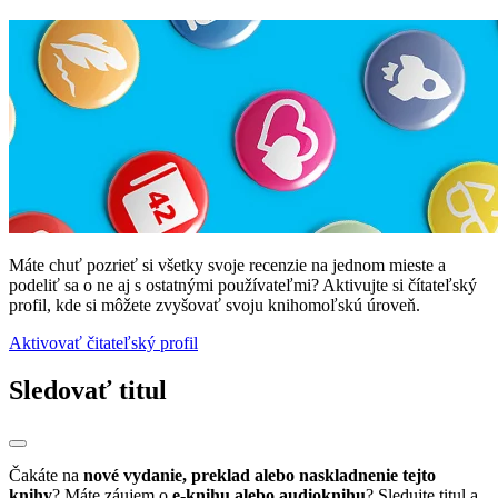
Máte chuť pozrieť si všetky svoje recenzie na jednom mieste a
podeliť sa o ne aj s ostatnými používateľmi? Aktivujte si čítateľský
profil, kde si môžete zvyšovať svoju knihomoľskú úroveň.
Aktivovať čitateľský profil
Sledovať titul
Čakáte na
nové vydanie, preklad alebo naskladnenie tejto
knihy
? Máte záujem o
e-knihu alebo audioknihu
? Sledujte titul a