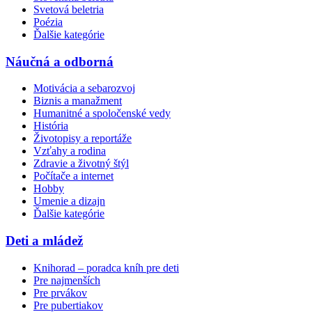
Svetová beletria
Poézia
Ďalšie kategórie
Náučná a odborná
Motivácia a sebarozvoj
Biznis a manažment
Humanitné a spoločenské vedy
História
Životopisy a reportáže
Vzťahy a rodina
Zdravie a životný štýl
Počítače a internet
Hobby
Umenie a dizajn
Ďalšie kategórie
Deti a mládež
Knihorad – poradca kníh pre deti
Pre najmenších
Pre prvákov
Pre pubertiakov