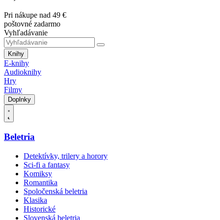
Pri nákupe nad 49 €
poštovné zadarmo
Vyhľadávanie
Knihy
E-knihy
Audioknihy
Hry
Filmy
Doplnky
Beletria
Detektívky, trilery a horory
Sci-fi a fantasy
Komiksy
Romantika
Spoločenská beletria
Klasika
Historické
Slovenská beletria