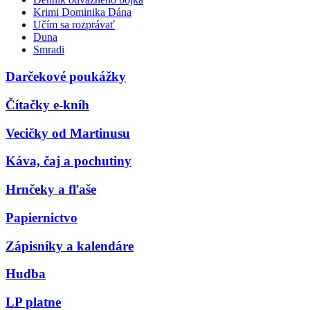
Krimi Dominika Dána
Učím sa rozprávať
Duna
Smradi
Darčekové poukážky
Čítačky e-kníh
Vecičky od Martinusu
Káva, čaj a pochutiny
Hrnčeky a fľaše
Papiernictvo
Zápisníky a kalendáre
Hudba
LP platne