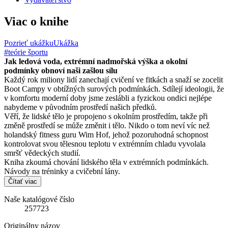
Viac o knihe
Pozrieť ukážku
Ukážka
#teórie športu
Jak ledová voda, extrémní nadmořská výška a okolní
podmínky obnoví naši zašlou sílu
Každý rok miliony lidí zanechají cvičení ve fitkách a snaží se zocelit
Boot Campy v obtížných surových podmínkách. Sdílejí ideologii, že
v komfortu moderní doby jsme zeslábli a fyzickou ondici nejlépe
nabydeme v původním prostředí našich předků.
Věří, že lidské tělo je propojeno s okolním prostředím, takže při
změně prostředí se může změnit i tělo. Nikdo o tom neví víc než
holandský fitness guru Wim Hof, jehož pozoruhodná schopnost
kontrolovat svou tělesnou teplotu v extrémním chladu vyvolala
smršť vědeckých studií.
Kniha zkoumá chování lidského těla v extrémních podmínkách.
Návody na tréninky a cvičební lány.
Čítať viac
Naše katalógové číslo
257723
Originálny názov