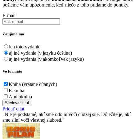
pošleme vám upozornenie, keď niečo z toho pridáme do ponuky.
E-mail
Zaujíma ma
len toto vydanie
aj iné vydania (v jazyku čeština)
aj iné vydania (v akomkoľvek jazyku)
Vo formáte
Kniha (vrátane čítaných)
E-kniha
Audiokniha
Sledovať titul
Pridať citát
Nie je podstatné, akí sme odolní voči cudzej sile. Dôležité je, akí
sme silní voči vlastnej slabosti.