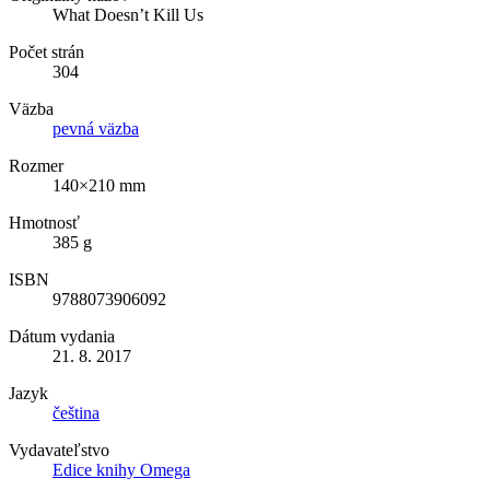
What Doesn’t Kill Us
Počet strán
304
Väzba
pevná väzba
Rozmer
140×210 mm
Hmotnosť
385 g
ISBN
9788073906092
Dátum vydania
21. 8. 2017
Jazyk
čeština
Vydavateľstvo
Edice knihy Omega