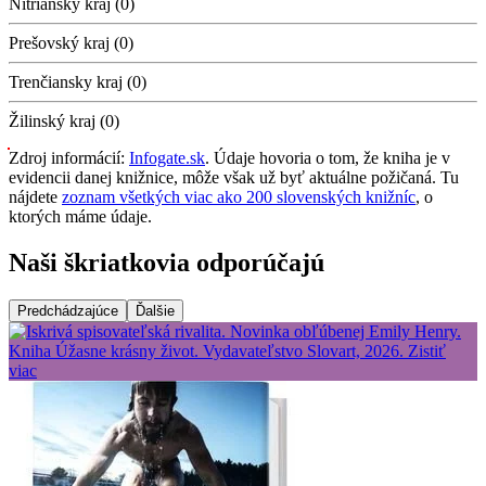
Nitriansky kraj (0)
Prešovský kraj (0)
Trenčiansky kraj (0)
Žilinský kraj (0)
Zdroj informácií:
Infogate.sk
. Údaje hovoria o tom, že kniha je v
evidencii danej knižnice, môže však už byť aktuálne požičaná. Tu
nájdete
zoznam všetkých viac ako 200 slovenských knižníc
, o
ktorých máme údaje.
Naši škriatkovia odporúčajú
Predchádzajúce
Ďalšie