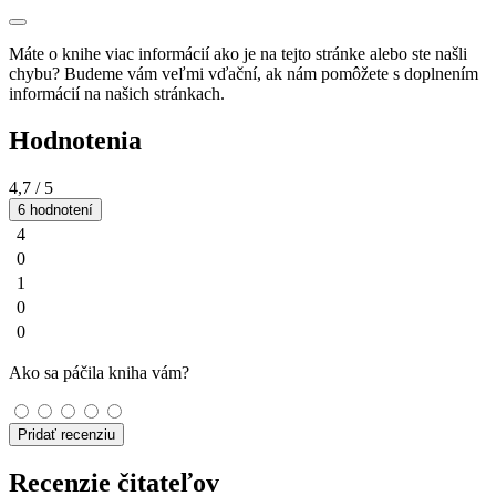
Máte o knihe viac informácií ako je na tejto stránke alebo ste našli
chybu? Budeme vám veľmi vďační, ak nám pomôžete s doplnením
informácií na našich stránkach.
Hodnotenia
4,7
/ 5
6 hodnotení
4
0
1
0
0
Ako sa páčila kniha vám?
Pridať recenziu
Recenzie čitateľov