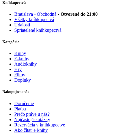
Kníhkupectvá
Bratislava - Obchodná
• Otvorené do 21:00
Všetky kníhkupectvá
Udalosti
Spriatelené kníhkupectvá
Kategórie
Knihy
E-knihy
Audioknihy
Hry
Filmy
Doplnky
Nakupujte u nás
Doručenie
Platba
Prečo práve u nás?
Najčastejšie otázky
Rezervácia v kníhkupectve
Ako čítať e-knihy