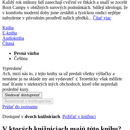
Každý rok miliony lidí zanechají cvičení ve fitkách a snaží se zocelit
Boot Campy v obtížných surových podmínkách. Sdílejí ideologii, že
v komfortu moderní doby jsme zeslábli a fyzickou ondici nejlépe
nabydeme v původním prostředí našich předků...
Čítať viac
Kniha
E-kniha
Audiokniha
Čítaná
Pevná väzba
Čeština
Vypredané
Ach, mrzí nás to, z tejto knihy sa už predali všetky výtlačky a
nemáme ju na sklade my ani vydavateľ :( Teoreticky však môžete
mať šťastie v niektorých iných obchodoch, ktoré ešte nepredali
posledné kusy.
Sledovať dostupnosť
Rezervovať v kníhkupectve
Pridať do zoznamu
Dostupné v
dvoch knižniciach
.
Požičať v knižnici
V ktorých knižniciach majú túto knihu?