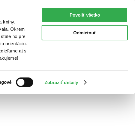
Povoliť všetko
a knihy,
ovala. Okrem
Odmietnuť
stále ho pre
u orientáciu.
dieľame aj s
Ďakujeme!
ngové
Zobraziť detaily