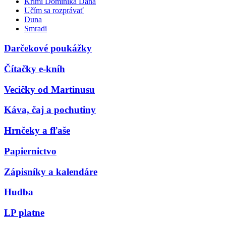
Krimi Dominika Dána
Učím sa rozprávať
Duna
Smradi
Darčekové poukážky
Čítačky e-kníh
Vecičky od Martinusu
Káva, čaj a pochutiny
Hrnčeky a fľaše
Papiernictvo
Zápisníky a kalendáre
Hudba
LP platne