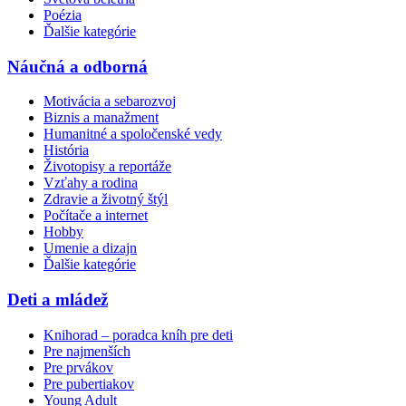
Poézia
Ďalšie kategórie
Náučná a odborná
Motivácia a sebarozvoj
Biznis a manažment
Humanitné a spoločenské vedy
História
Životopisy a reportáže
Vzťahy a rodina
Zdravie a životný štýl
Počítače a internet
Hobby
Umenie a dizajn
Ďalšie kategórie
Deti a mládež
Knihorad – poradca kníh pre deti
Pre najmenších
Pre prvákov
Pre pubertiakov
Young Adult