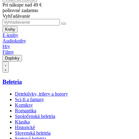
Pri nákupe nad 49 €
poštovné zadarmo
Vyhľadávanie
Knihy
E-knihy
Audioknihy
Hry
Filmy
Doplnky
Beletria
Detektívky, trilery a horory
Sci-fi a fantasy
Komiksy
Romantika
Spoločenská beletria
Klasika
Historické
Slovenská beletria
Svetová beletria