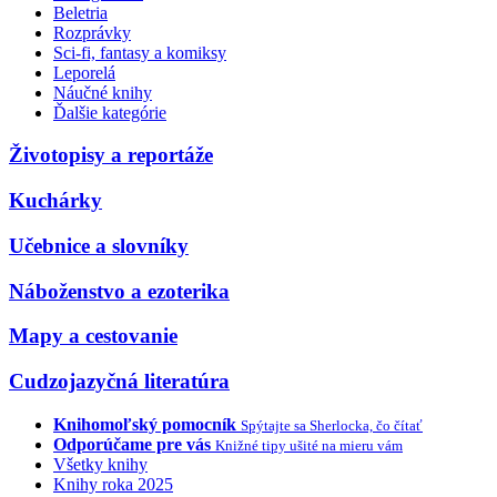
Beletria
Rozprávky
Sci-fi, fantasy a komiksy
Leporelá
Náučné knihy
Ďalšie kategórie
Životopisy a reportáže
Kuchárky
Učebnice a slovníky
Náboženstvo a ezoterika
Mapy a cestovanie
Cudzojazyčná literatúra
Knihomoľský pomocník
Spýtajte sa Sherlocka, čo čítať
Odporúčame pre vás
Knižné tipy ušité na mieru vám
Všetky knihy
Knihy roka 2025