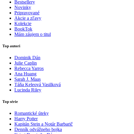
Bestsellery
Novinky
Pripravované
Akcie a zľavy
Kolekcie
BookTok
Mám záujem o titul
Top autori
Dominik Dán
Julie Caplin
Rebecca Yarros
Ana Huang
Sarah J. Maas
Táňa Keleová Vasilková
Lucinda Riley
Top série
Romantické úteky
Harry Potter
Kapitán Stein a Notár Barbarič
Denník odvážneho bojka