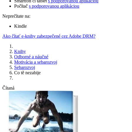
Smartfón či tablet
s podporovanou aplikáciou
Počítač
s podporovanou aplikáciou
Neprečítate na:
Kindle
Ako čítať e-knihy zabezpečené cez Adobe DRM?
Knihy
Odborné a náučné
Motivácia a sebarozvoj
Sebarozvoj
Co tě nezabije
Čítaná