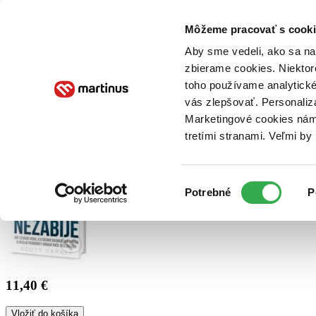
Doručenie
Kníhkupectvá
Knihovrátok
Poukážky
Knižný blog
Kontakt
Môžeme pracovať s cooki
Aby sme vedeli, ako sa na 
zbierame cookies. Niektor
E-knihy
Audioknihy
Hry
Filmy
Knihy
Doplnky
toho používame analytické
vás zlepšovať. Personaliz
Vyhľadávanie
Marketingové cookies nám 
tretími stranami. Veľmi b
Prihlásiť
Výber
Potrebné
P
súhlasu
11,40 €
Vložiť do košíka