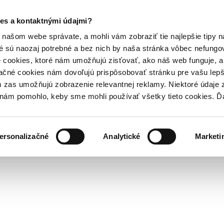
es a kontaktnými údajmi?
našom webe správate, a mohli vám zobraziť tie najlepšie tipy n
é sú naozaj potrebné a bez nich by naša stránka vôbec nefung
 cookies, ktoré nám umožňujú zisťovať, ako náš web funguje, a 
ačné cookies nám dovoľujú prispôsobovať stránku pre vašu lepši
zas umožňujú zobrazenie relevantnej reklamy. Niektoré údaje z
y nám pomohlo, keby sme mohli používať všetky tieto cookies. 
ersonalizačné
Analytické
Marketi