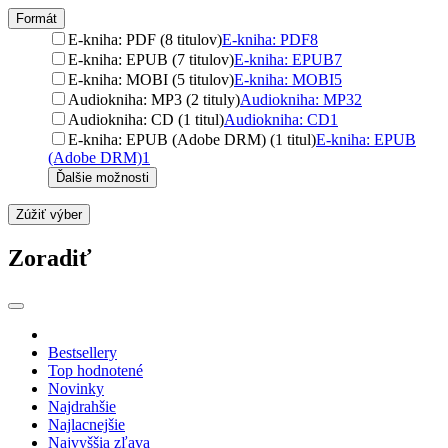
Formát
E-kniha: PDF (8 titulov)
E-kniha: PDF
8
E-kniha: EPUB (7 titulov)
E-kniha: EPUB
7
E-kniha: MOBI (5 titulov)
E-kniha: MOBI
5
Audiokniha: MP3 (2 tituly)
Audiokniha: MP3
2
Audiokniha: CD (1 titul)
Audiokniha: CD
1
E-kniha: EPUB (Adobe DRM) (1 titul)
E-kniha: EPUB
(Adobe DRM)
1
Ďalšie možnosti
Zúžiť výber
Zoradiť
Bestsellery
Top hodnotené
Novinky
Najdrahšie
Najlacnejšie
Najvyššia zľava