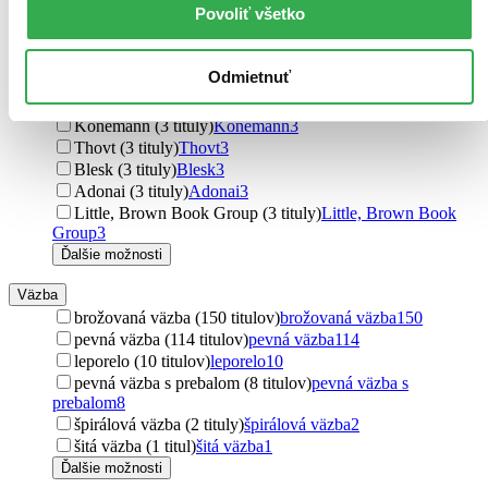
Povoliť všetko
Pearson (3 tituly)
Pearson
3
Oxford University Press (3 tituly)
Oxford University Press
3
Cornerstone (3 tituly)
Cornerstone
3
Odmietnuť
HladoHlas (3 tituly)
HladoHlas
3
Ekopress (3 tituly)
Ekopress
3
Könemann (3 tituly)
Könemann
3
Thovt (3 tituly)
Thovt
3
Blesk (3 tituly)
Blesk
3
Adonai (3 tituly)
Adonai
3
Little, Brown Book Group (3 tituly)
Little, Brown Book
Group
3
Ďalšie možnosti
Väzba
brožovaná väzba (150 titulov)
brožovaná väzba
150
pevná väzba (114 titulov)
pevná väzba
114
leporelo (10 titulov)
leporelo
10
pevná väzba s prebalom (8 titulov)
pevná väzba s
prebalom
8
špirálová väzba (2 tituly)
špirálová väzba
2
šitá väzba (1 titul)
šitá väzba
1
Ďalšie možnosti