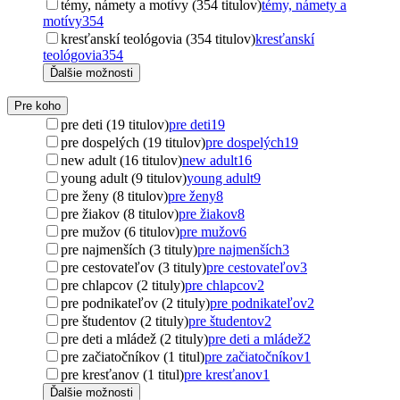
témy, námety a motívy (354 titulov)
témy, námety a
motívy
354
kresťanskí teológovia (354 titulov)
kresťanskí
teológovia
354
Ďalšie možnosti
Pre koho
pre deti (19 titulov)
pre deti
19
pre dospelých (19 titulov)
pre dospelých
19
new adult (16 titulov)
new adult
16
young adult (9 titulov)
young adult
9
pre ženy (8 titulov)
pre ženy
8
pre žiakov (8 titulov)
pre žiakov
8
pre mužov (6 titulov)
pre mužov
6
pre najmenších (3 tituly)
pre najmenších
3
pre cestovateľov (3 tituly)
pre cestovateľov
3
pre chlapcov (2 tituly)
pre chlapcov
2
pre podnikateľov (2 tituly)
pre podnikateľov
2
pre študentov (2 tituly)
pre študentov
2
pre deti a mládež (2 tituly)
pre deti a mládež
2
pre začiatočníkov (1 titul)
pre začiatočníkov
1
pre kresťanov (1 titul)
pre kresťanov
1
Ďalšie možnosti