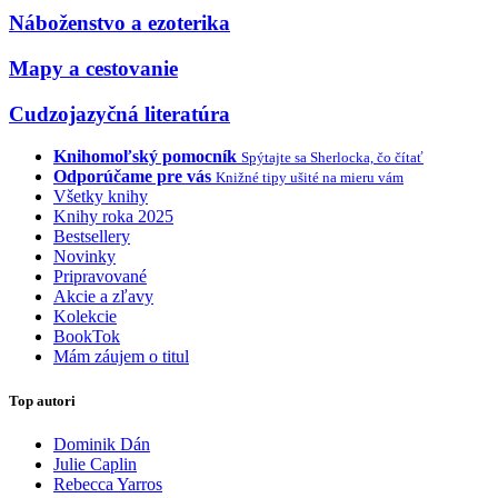
Náboženstvo a ezoterika
Mapy a cestovanie
Cudzojazyčná literatúra
Knihomoľský pomocník
Spýtajte sa Sherlocka, čo čítať
Odporúčame pre vás
Knižné tipy ušité na mieru vám
Všetky knihy
Knihy roka 2025
Bestsellery
Novinky
Pripravované
Akcie a zľavy
Kolekcie
BookTok
Mám záujem o titul
Top autori
Dominik Dán
Julie Caplin
Rebecca Yarros