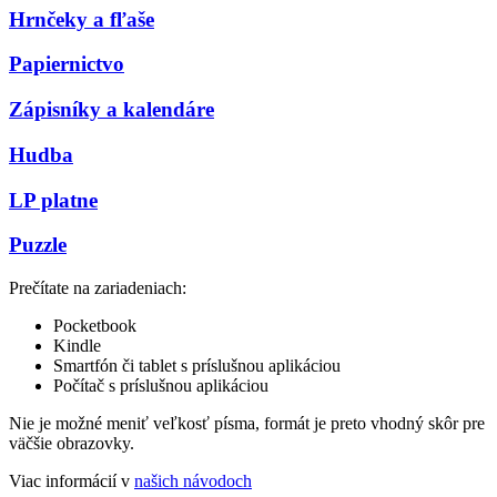
Hrnčeky a fľaše
Papiernictvo
Zápisníky a kalendáre
Hudba
LP platne
Puzzle
Prečítate na zariadeniach:
Pocketbook
Kindle
Smartfón či tablet s príslušnou aplikáciou
Počítač s príslušnou aplikáciou
Nie je možné meniť veľkosť písma, formát je preto vhodný skôr pre
väčšie obrazovky.
Viac informácií v
našich návodoch