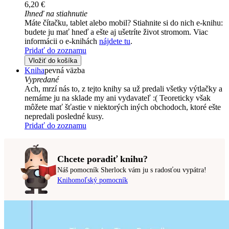
6,20 €
Ihneď na stiahnutie
Máte čítačku, tablet alebo mobil? Stiahnite si do nich e-knihu:
budete ju mať hneď a ešte aj ušetríte život stromom. Viac
informácii o e-knihách
nájdete tu
.
Pridať do zoznamu
Vložiť do košíka
Kniha
pevná väzba
Vypredané
Ach, mrzí nás to, z tejto knihy sa už predali všetky výtlačky a
nemáme ju na sklade my ani vydavateľ :( Teoreticky však
môžete mať šťastie v niektorých iných obchodoch, ktoré ešte
nepredali posledné kusy.
Pridať do zoznamu
Chcete poradiť knihu?
Náš pomocník Sherlock vám ju s radosťou vypátra!
Knihomoľský pomocník