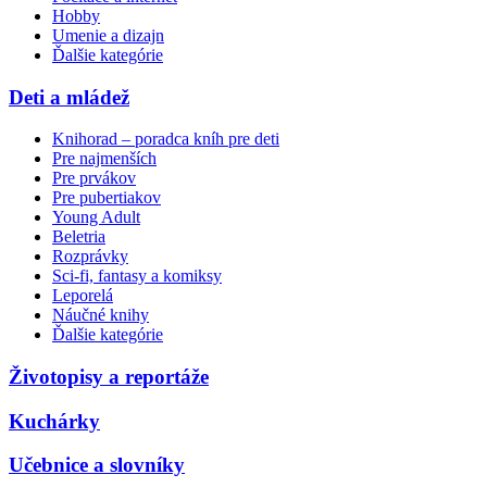
Hobby
Umenie a dizajn
Ďalšie kategórie
Deti a mládež
Knihorad – poradca kníh pre deti
Pre najmenších
Pre prvákov
Pre pubertiakov
Young Adult
Beletria
Rozprávky
Sci-fi, fantasy a komiksy
Leporelá
Náučné knihy
Ďalšie kategórie
Životopisy a reportáže
Kuchárky
Učebnice a slovníky