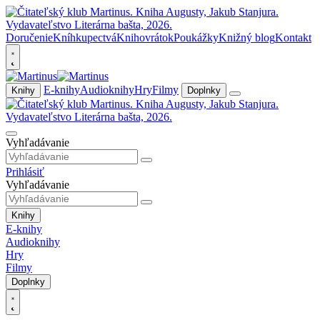
Doručenie
Kníhkupectvá
Knihovrátok
Poukážky
Knižný blog
Kontakt
E-knihy
Audioknihy
Hry
Filmy
Knihy
Doplnky
Vyhľadávanie
Prihlásiť
Vyhľadávanie
Knihy
E-knihy
Audioknihy
Hry
Filmy
Doplnky