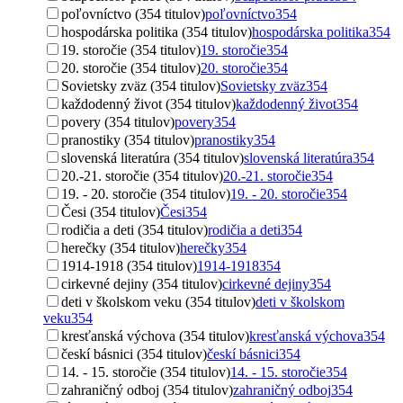
poľovníctvo (354 titulov)
poľovníctvo
354
hospodárska politika (354 titulov)
hospodárska politika
354
19. storočie (354 titulov)
19. storočie
354
20. storočie (354 titulov)
20. storočie
354
Sovietsky zväz (354 titulov)
Sovietsky zväz
354
každodenný život (354 titulov)
každodenný život
354
povery (354 titulov)
povery
354
pranostiky (354 titulov)
pranostiky
354
slovenská literatúra (354 titulov)
slovenská literatúra
354
20.-21. storočie (354 titulov)
20.-21. storočie
354
19. - 20. storočie (354 titulov)
19. - 20. storočie
354
Česi (354 titulov)
Česi
354
rodičia a deti (354 titulov)
rodičia a deti
354
herečky (354 titulov)
herečky
354
1914-1918 (354 titulov)
1914-1918
354
cirkevné dejiny (354 titulov)
cirkevné dejiny
354
deti v školskom veku (354 titulov)
deti v školskom
veku
354
kresťanská výchova (354 titulov)
kresťanská výchova
354
českí básnici (354 titulov)
českí básnici
354
14. - 15. storočie (354 titulov)
14. - 15. storočie
354
zahraničný odboj (354 titulov)
zahraničný odboj
354