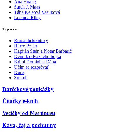
Ana Huang
Sarah J. Maas
Táňa Keleová Vasilková
Lucinda Riley
Top série
Romantické úteky
Harry Potter
Kapitán Stein a Notár Barbarič
Denník odvážneho bojka
Krimi Dominika Dána
Učím sa rozprávať
Duna
Smradi
Darčekové poukážky
Čítačky e-kníh
Vecičky od Martinusu
Káva, čaj a pochutiny