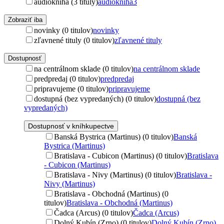
audiokniha (3 tituly)
audiokniha
3
Zobraziť iba
novinky (0 titulov)
novinky
zľavnené tituly (0 titulov)
zľavnené tituly
Dostupnosť
na centrálnom sklade (0 titulov)
na centrálnom sklade
predpredaj (0 titulov)
predpredaj
pripravujeme (0 titulov)
pripravujeme
dostupná (bez vypredaných) (0 titulov)
dostupná (bez
vypredaných)
Dostupnosť v kníhkupectve
Banská Bystrica (Martinus) (0 titulov)
Banská
Bystrica (Martinus)
Bratislava - Cubicon (Martinus) (0 titulov)
Bratislava
- Cubicon (Martinus)
Bratislava - Nivy (Martinus) (0 titulov)
Bratislava -
Nivy (Martinus)
Bratislava - Obchodná (Martinus) (0
titulov)
Bratislava - Obchodná (Martinus)
Čadca (Arcus) (0 titulov)
Čadca (Arcus)
Dolný Kubín (Zrno) (0 titulov)
Dolný Kubín (Zrno)