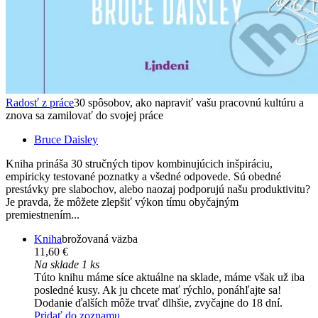
Radosť z práce
30 spôsobov, ako napraviť vašu pracovnú kultúru a
znova sa zamilovať do svojej práce
Bruce Daisley
Kniha prináša 30 stručných tipov kombinujúcich inšpiráciu,
empiricky testované poznatky a všedné odpovede. Sú obedné
prestávky pre slabochov, alebo naozaj podporujú našu produktivitu?
Je pravda, že môžete zlepšiť výkon tímu obyčajným
premiestnením...
Kniha
brožovaná väzba
11,60 €
Na sklade 1 ks
Túto knihu máme síce aktuálne na sklade, máme však už iba
posledné kusy. Ak ju chcete mať rýchlo, ponáhľajte sa!
Dodanie ďalších môže trvať dlhšie, zvyčajne do 18 dní.
Pridať do zoznamu