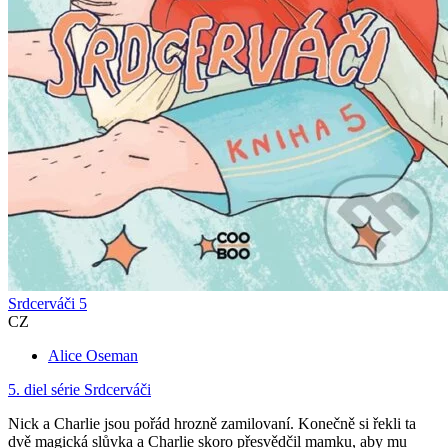
Srdcerváči 5
CZ
Alice Oseman
5. diel série
Srdcerváči
Nick a Charlie jsou pořád hrozně zamilovaní. Konečně si řekli ta
dvě magická slůvka a Charlie skoro přesvědčil mamku, aby mu