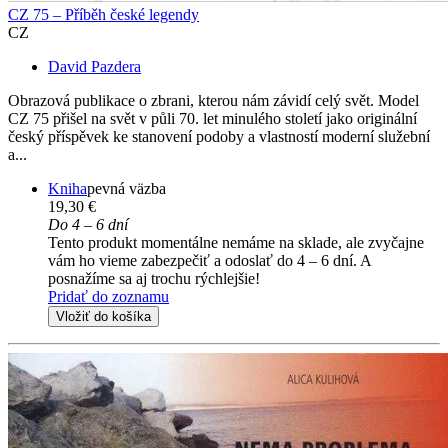
CZ 75 – Příběh české legendy
CZ
David Pazdera
Obrazová publikace o zbrani, kterou nám závidí celý svět. Model
CZ 75 přišel na svět v půli 70. let minulého století jako originální
český příspěvek ke stanovení podoby a vlastností moderní služební
a...
Kniha
pevná väzba
19,30 €
Do 4 – 6 dní
Tento produkt momentálne nemáme na sklade, ale zvyčajne
vám ho vieme zabezpečiť a odoslať do 4 – 6 dní. A
posnažíme sa aj trochu rýchlejšie!
Pridať do zoznamu
Vložiť do košíka