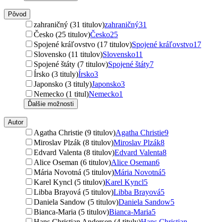
Pôvod
zahraničný (31 titulov)
zahraničný
31
Česko (25 titulov)
Česko
25
Spojené kráľovstvo (17 titulov)
Spojené kráľovstvo
17
Slovensko (11 titulov)
Slovensko
11
Spojené štáty (7 titulov)
Spojené štáty
7
Írsko (3 tituly)
Írsko
3
Japonsko (3 tituly)
Japonsko
3
Nemecko (1 titul)
Nemecko
1
Ďalšie možnosti
Autor
Agatha Christie (9 titulov)
Agatha Christie
9
Miroslav Plzák (8 titulov)
Miroslav Plzák
8
Edvard Valenta (8 titulov)
Edvard Valenta
8
Alice Oseman (6 titulov)
Alice Oseman
6
Mária Novotná (5 titulov)
Mária Novotná
5
Karel Kyncl (5 titulov)
Karel Kyncl
5
Libba Brayová (5 titulov)
Libba Brayová
5
Daniela Sandow (5 titulov)
Daniela Sandow
5
Bianca-Maria (5 titulov)
Bianca-Maria
5
Hans Christian Andersen (4 tituly)
Hans Christian