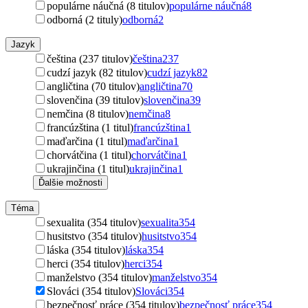
populárne náučná (8 titulov)
populárne náučná
8
odborná (2 tituly)
odborná
2
Jazyk
čeština (237 titulov)
čeština
237
cudzí jazyk (82 titulov)
cudzí jazyk
82
angličtina (70 titulov)
angličtina
70
slovenčina (39 titulov)
slovenčina
39
nemčina (8 titulov)
nemčina
8
francúzština (1 titul)
francúzština
1
maďarčina (1 titul)
maďarčina
1
chorvátčina (1 titul)
chorvátčina
1
ukrajinčina (1 titul)
ukrajinčina
1
Ďalšie možnosti
Téma
sexualita (354 titulov)
sexualita
354
husitstvo (354 titulov)
husitstvo
354
láska (354 titulov)
láska
354
herci (354 titulov)
herci
354
manželstvo (354 titulov)
manželstvo
354
Slováci (354 titulov)
Slováci
354
bezpečnosť práce (354 titulov)
bezpečnosť práce
354