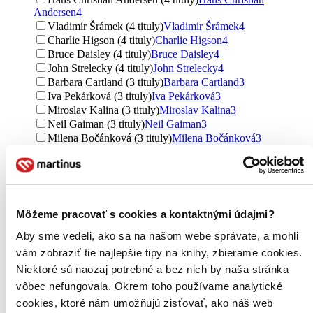
Andersen
4
Vladimír Šrámek (4 tituly)
Vladimír Šrámek
4
Charlie Higson (4 tituly)
Charlie Higson
4
Bruce Daisley (4 tituly)
Bruce Daisley
4
John Strelecky (4 tituly)
John Strelecky
4
Barbara Cartland (3 tituly)
Barbara Cartland
3
Iva Pekárková (3 tituly)
Iva Pekárková
3
Miroslav Kalina (3 tituly)
Miroslav Kalina
3
Neil Gaiman (3 tituly)
Neil Gaiman
3
Milena Bočánková (3 tituly)
Milena Bočánková
3
Donna Leon (3 tituly)
Donna Leon
3
Denisa Prošková (3 tituly)
Denisa Prošková
3
Iva Hedvábná (3 tituly)
Iva Hedvábná
3
Aniko Gergely (3 tituly)
Aniko Gergely
3
Marek Epstein (3 tituly)
Marek Epstein
3
Môžeme pracovať s cookies a kontaktnými údajmi?
Bianca Bellová (3 tituly)
Bianca Bellová
3
Aby sme vedeli, ako sa na našom webe správate, a mohli
Vilém Sacher (3 tituly)
Vilém Sacher
3
Jarmila Urbánková (3 tituly)
Jarmila Urbánková
3
vám zobraziť tie najlepšie tipy na knihy, zbierame cookies.
Michal Spirit (3 tituly)
Michal Spirit
3
Niektoré sú naozaj potrebné a bez nich by naša stránka
Ján Marton (3 tituly)
Ján Marton
3
vôbec nefungovala. Okrem toho používame analytické
Ďalšie možnosti
cookies, ktoré nám umožňujú zisťovať, ako náš web