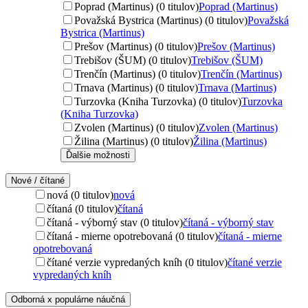
Poprad (Martinus) (0 titulov)
Poprad (Martinus)
Považská Bystrica (Martinus) (0 titulov)
Považská
Bystrica (Martinus)
Prešov (Martinus) (0 titulov)
Prešov (Martinus)
Trebišov (ŠUM) (0 titulov)
Trebišov (ŠUM)
Trenčín (Martinus) (0 titulov)
Trenčín (Martinus)
Trnava (Martinus) (0 titulov)
Trnava (Martinus)
Turzovka (Kniha Turzovka) (0 titulov)
Turzovka
(Kniha Turzovka)
Zvolen (Martinus) (0 titulov)
Zvolen (Martinus)
Žilina (Martinus) (0 titulov)
Žilina (Martinus)
Ďalšie možnosti
Nové / čítané
nová (0 titulov)
nová
čítaná (0 titulov)
čítaná
čítaná - výborný stav (0 titulov)
čítaná - výborný stav
čítaná - mierne opotrebovaná (0 titulov)
čítaná - mierne
opotrebovaná
čítané verzie vypredaných kníh (0 titulov)
čítané verzie
vypredaných kníh
Odborná x populárne náučná