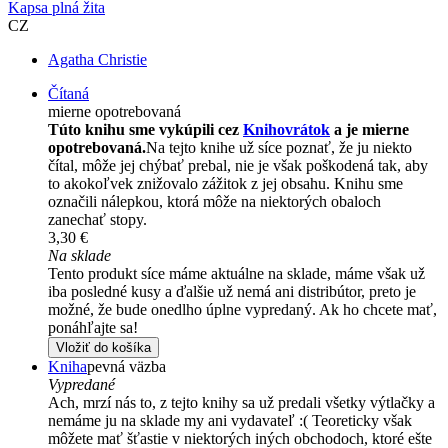
Kapsa plná žita
CZ
Agatha Christie
Čítaná
mierne opotrebovaná
Túto knihu sme vykúpili cez
Knihovrátok
a je mierne
opotrebovaná.
Na tejto knihe už síce poznať, že ju niekto
čítal, môže jej chýbať prebal, nie je však poškodená tak, aby
to akokoľvek znižovalo zážitok z jej obsahu. Knihu sme
označili nálepkou, ktorá môže na niektorých obaloch
zanechať stopy.
3,30 €
Na sklade
Tento produkt síce máme aktuálne na sklade, máme však už
iba posledné kusy a ďalšie už nemá ani distribútor, preto je
možné, že bude onedlho úplne vypredaný. Ak ho chcete mať,
ponáhľajte sa!
Vložiť do košíka
Kniha
pevná väzba
Vypredané
Ach, mrzí nás to, z tejto knihy sa už predali všetky výtlačky a
nemáme ju na sklade my ani vydavateľ :( Teoreticky však
môžete mať šťastie v niektorých iných obchodoch, ktoré ešte