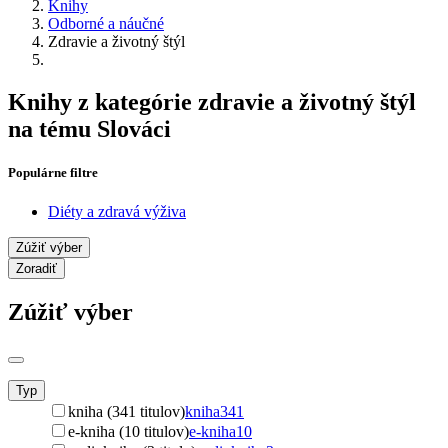
Knihy
Odborné a náučné
Zdravie a životný štýl
Knihy z kategórie zdravie a životný štýl
na tému Slováci
Populárne filtre
Diéty a zdravá výživa
Zúžiť výber
Zoradiť
Zúžiť výber
Typ
kniha (341 titulov)
kniha
341
e-kniha (10 titulov)
e-kniha
10