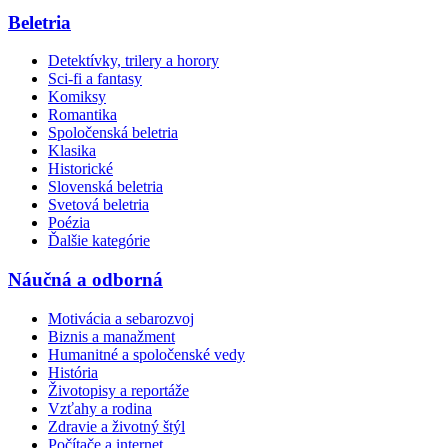
Beletria
Detektívky, trilery a horory
Sci-fi a fantasy
Komiksy
Romantika
Spoločenská beletria
Klasika
Historické
Slovenská beletria
Svetová beletria
Poézia
Ďalšie kategórie
Náučná a odborná
Motivácia a sebarozvoj
Biznis a manažment
Humanitné a spoločenské vedy
História
Životopisy a reportáže
Vzťahy a rodina
Zdravie a životný štýl
Počítače a internet