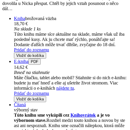
dovolila u Nicka přespat. Chtěl by jejich vztah posunout o něco
dál…
Kniha
brožovaná väzba
18,70 €
Na sklade 1 ks
Túto knihu máme síce aktuálne na sklade, máme však už iba
posledné kusy. Ak ju chcete mať rýchlo, ponáhľajte sa!
Dodanie ďalších môže trvať dlhšie, zvyčajne do 18 dní.
Pridať do zoznamu
Vložiť do košíka
E-kniha
PDF
14,62 €
Ihneď na stiahnutie
Máte čítačku, tablet alebo mobil? Stiahnite si do nich e-knihu:
budete ju mať hneď a ešte aj ušetríte život stromom. Viac
informácii o e-knihách
nájdete tu
.
Pridať do zoznamu
Vložiť do košíka
Čítaná
výborný stav
Túto knihu sme vykúpili cez
Knihovrátok
a je vo
výbornom stave.
Rozdiel medzi touto knihou a novou by ste
asi ani nespoznali. Knihu sme označili nálepkou, ktorá môže