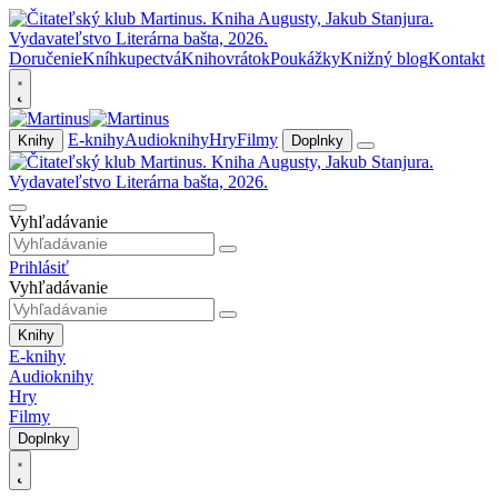
Doručenie
Kníhkupectvá
Knihovrátok
Poukážky
Knižný blog
Kontakt
E-knihy
Audioknihy
Hry
Filmy
Knihy
Doplnky
Vyhľadávanie
Prihlásiť
Vyhľadávanie
Knihy
E-knihy
Audioknihy
Hry
Filmy
Doplnky