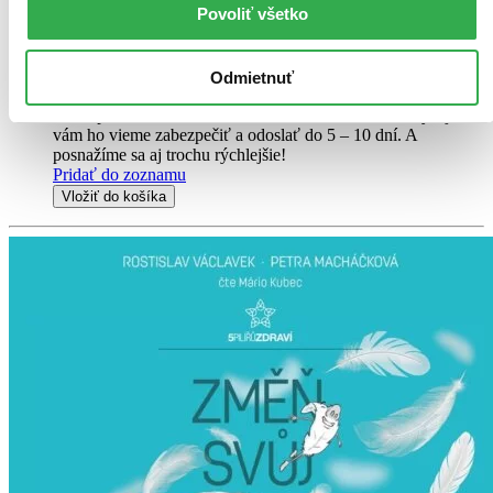
Povoliť všetko
Dashwooda...
Audiokniha
MP3 na CD
23,47 €
Odmietnuť
Do 5 – 10 dní
Tento produkt momentálne nemáme na sklade, ale zvyčajne
vám ho vieme zabezpečiť a odoslať do 5 – 10 dní. A
posnažíme sa aj trochu rýchlejšie!
Pridať do zoznamu
Vložiť do košíka