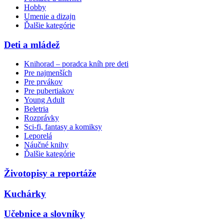
Hobby
Umenie a dizajn
Ďalšie kategórie
Deti a mládež
Knihorad – poradca kníh pre deti
Pre najmenších
Pre prvákov
Pre pubertiakov
Young Adult
Beletria
Rozprávky
Sci-fi, fantasy a komiksy
Leporelá
Náučné knihy
Ďalšie kategórie
Životopisy a reportáže
Kuchárky
Učebnice a slovníky