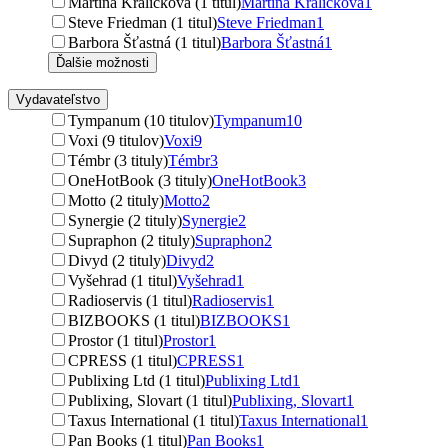
Martina Králíčková (1 titul)
Martina Králíčková
1
Steve Friedman (1 titul)
Steve Friedman
1
Barbora Šťastná (1 titul)
Barbora Šťastná
1
Ďalšie možnosti
Vydavateľstvo
Tympanum (10 titulov)
Tympanum
10
Voxi (9 titulov)
Voxi
9
Témbr (3 tituly)
Témbr
3
OneHotBook (3 tituly)
OneHotBook
3
Motto (2 tituly)
Motto
2
Synergie (2 tituly)
Synergie
2
Supraphon (2 tituly)
Supraphon
2
Divyd (2 tituly)
Divyd
2
Vyšehrad (1 titul)
Vyšehrad
1
Radioservis (1 titul)
Radioservis
1
BIZBOOKS (1 titul)
BIZBOOKS
1
Prostor (1 titul)
Prostor
1
CPRESS (1 titul)
CPRESS
1
Publixing Ltd (1 titul)
Publixing Ltd
1
Publixing, Slovart (1 titul)
Publixing, Slovart
1
Taxus International (1 titul)
Taxus International
1
Pan Books (1 titul)
Pan Books
1