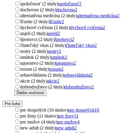
spoločnosť (2 tituly)
spoločnosť
2
duchovno (2 tituly)
duchovno
2
alternatívna medicína (2 tituly)
alternatívna medicína
2
šťastie (2 tituly)
šťastie
2
dychové cvičenia (2 tituly)
dychové cvičenia
2
anjeli (2 tituly)
anjeli
2
športovci (2 tituly)
športovci
2
čitateľský vkus (2 tituly)
čitateľský vkus
2
sestry (2 tituly)
sestry
2
smútok (2 tituly)
smútok
2
tajomstvo (2 tituly)
tajomstvo
2
rozum (2 tituly)
rozum
2
sebaovládania (2 tituly)
sebaovládania
2
akcie (2 tituly)
akcie
2
dobrodružstvo (2 tituly)
dobrodružstvo
2
Ďalšie možnosti
Pre koho
pre dospelých (16 titulov)
pre dospelých
16
pre ženy (11 titulov)
pre ženy
11
pre mužov (4 tituly)
pre mužov
4
new adult (2 tituly)
new adult
2