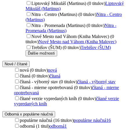
Liptovský Mikuláš (Martinus) (0 titulov)
Liptovský
Mikuláš (Martinus)
Nitra - Centro (Martinus) (0 titulov)
Nitra - Centro
(Martinus)
Nitra - Promenada (Martinus) (0 titulov)
Nitra -
Promenada (Martinus)
Nové Mesto nad Váhom (Kniha Malovec) (0
titulov)
Nové Mesto nad Váhom (Kniha Malovec)
Trebišov (ŠUM) (0 titulov)
Trebišov (ŠUM)
Ďalšie možnosti
Nové / čítané
nová (0 titulov)
nová
čítaná (0 titulov)
čítaná
čítaná - výborný stav (0 titulov)
čítaná - výborný stav
čítaná - mierne opotrebovaná (0 titulov)
čítaná - mierne
opotrebovaná
čítané verzie vypredaných kníh (0 titulov)
čítané verzie
vypredaných kníh
Odborná x populárne náučná
populárne náučná (16 titulov)
populárne náučná
16
odborná (1 titul)
odborná
1