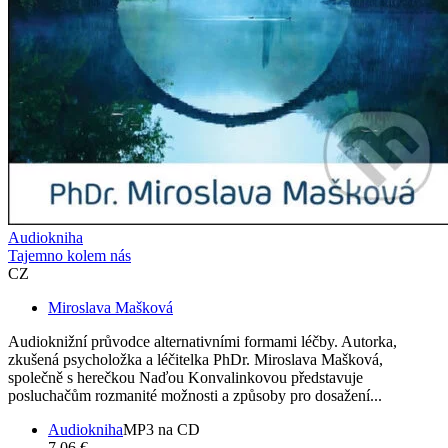
Audiokniha
Tajemno kolem nás
CZ
Miroslava Mašková
Audioknižní průvodce alternativními formami léčby. Autorka,
zkušená psycholožka a léčitelka PhDr. Miroslava Mašková,
společně s herečkou Naďou Konvalinkovou představuje
posluchačům rozmanité možnosti a způsoby pro dosažení...
Audiokniha
MP3 na CD
7,06 €