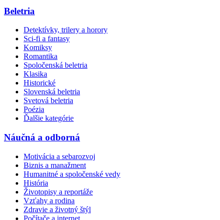
Beletria
Detektívky, trilery a horory
Sci-fi a fantasy
Komiksy
Romantika
Spoločenská beletria
Klasika
Historické
Slovenská beletria
Svetová beletria
Poézia
Ďalšie kategórie
Náučná a odborná
Motivácia a sebarozvoj
Biznis a manažment
Humanitné a spoločenské vedy
História
Životopisy a reportáže
Vzťahy a rodina
Zdravie a životný štýl
Počítače a internet