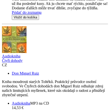
už iba posledné kusy. Ak ju chcete mať rýchlo, ponáhľajte sa!
Dodanie ďalších môže trvať dlhšie, zvyčajne do týždňa.
Pridať do zoznamu
Vložiť do košíka
Audiokniha
Čtyři dohody
CZ
Don Miguel Ruiz
Kniha moudrosti starých Toltéků. Praktický průvodce osobní
svobodou. Ve Čtyřech dohodách don Miguel Ruiz odhaluje zdroj
našich limitujících myšlenek, které nás okrádají o radost a přinášejí
zbytečné utrpení.
Audiokniha
MP3 na CD
14,53 €