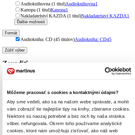
Audioknihovna (1 titul)
Audioknihovna
1
Kanopa (1 titul)
Kanopa
1
Nakladatelství KAZDA (1 titul)
Nakladatelství KAZDA
1
Ďalšie možnosti
Formát
Audiokniha: CD (45 titulov)
Audiokniha: CD
45
Zúžiť výber
Zoradiť
Bestsellery
Môžeme pracovať s cookies a kontaktnými údajmi?
Top hodnotené
Aby sme vedeli, ako sa na našom webe správate, a mohli
Novinky
Najdrahšie
vám zobraziť tie najlepšie tipy na knihy, zbierame cookies.
Najlacnejšie
Niektoré sú naozaj potrebné a bez nich by naša stránka
Najvyššia zľava
vôbec nefungovala. Okrem toho používame analytické
45 produktov
cookies, ktoré nám umožňujú zisťovať, ako náš web
Použité filtre