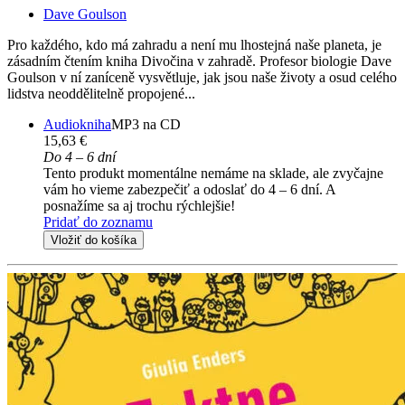
Dave Goulson
Pro každého, kdo má zahradu a není mu lhostejná naše planeta, je
zásadním čtením kniha Divočina v zahradě. Profesor biologie Dave
Goulson v ní zaníceně vysvětluje, jak jsou naše životy a osud celého
lidstva neoddělitelně propojené...
Audiokniha
MP3 na CD
15,63 €
Do 4 – 6 dní
Tento produkt momentálne nemáme na sklade, ale zvyčajne
vám ho vieme zabezpečiť a odoslať do 4 – 6 dní. A
posnažíme sa aj trochu rýchlejšie!
Pridať do zoznamu
Vložiť do košíka