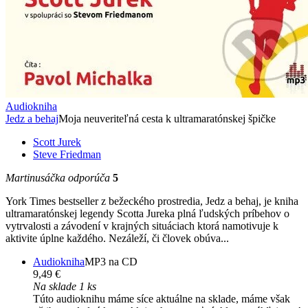
Audiokniha
Jedz a behaj
Moja neuveriteľná cesta k ultramaratónskej špičke
Scott Jurek
Steve Friedman
Martinusáčka odporúča
5
York Times bestseller z bežeckého prostredia, Jedz a behaj, je kniha
ultramaratónskej legendy Scotta Jureka plná ľudských príbehov o
vytrvalosti a závodení v krajných situáciach ktorá namotivuje k
aktivite úplne každého. Nezáleží, či človek obúva...
Audiokniha
MP3 na CD
9,49 €
Na sklade 1 ks
Túto audioknihu máme síce aktuálne na sklade, máme však