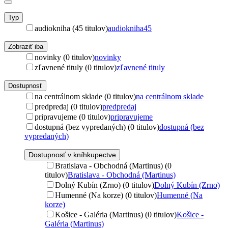
Typ
audiokniha (45 titulov)
audiokniha
45
Zobraziť iba
novinky (0 titulov)
novinky
zľavnené tituly (0 titulov)
zľavnené tituly
Dostupnosť
na centrálnom sklade (0 titulov)
na centrálnom sklade
predpredaj (0 titulov)
predpredaj
pripravujeme (0 titulov)
pripravujeme
dostupná (bez vypredaných) (0 titulov)
dostupná (bez
vypredaných)
Dostupnosť v kníhkupectve
Bratislava - Obchodná (Martinus) (0
titulov)
Bratislava - Obchodná (Martinus)
Dolný Kubín (Zrno) (0 titulov)
Dolný Kubín (Zrno)
Humenné (Na korze) (0 titulov)
Humenné (Na
korze)
Košice - Galéria (Martinus) (0 titulov)
Košice -
Galéria (Martinus)