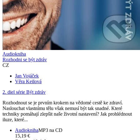
Audiokniha
Rozhodni se být zdráv
CZ
Jan Vojáček
Věra Keilová
2. diel série
Být zdráv
Rozhodnout se je prvním krokem na vědomé cestě ke zdraví.
Naslouchat vlastnímu tělu však nemusí být tak snadné. Které
techniky pomáhají zlepšit naše životní nastavení? Jak prohlédnout
iluze, které...
Audiokniha
MP3 na CD
15,19 €