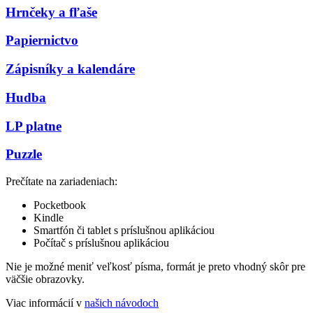
Hrnčeky a fľaše
Papiernictvo
Zápisníky a kalendáre
Hudba
LP platne
Puzzle
Prečítate na zariadeniach:
Pocketbook
Kindle
Smartfón či tablet s príslušnou aplikáciou
Počítač s príslušnou aplikáciou
Nie je možné meniť veľkosť písma, formát je preto vhodný skôr pre
väčšie obrazovky.
Viac informácií v
našich návodoch