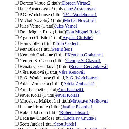
Doreen Virtue (2 tituly)
Doreen Virtue
2
Jane Austenová (2 tituly)
Jane Austenová
2
P.G. Wodehouse (1 titul)
P.G. Wodehouse
1
Michal Novotný (1 titul)
Michal Novotný
1
Jules Verne (1 titul)
Jules Verne
1
Don Miguel Ruiz (1 titul)
Don Miguel Ruiz
1
Agatha Christie (1 titul)
Agatha Christie
1
Eoin Colfer (1 titul)
Eoin Colfer
1
Petr Bílek (1 titul)
Petr Bílek
1
Kenneth Grahame (1 titul)
Kenneth Grahame
1
George S. Clason (1 titul)
George S. Clason
1
Renata Červenková (1 titul)
Renata Červenková
1
Věra Keilová (1 titul)
Věra Keilová
1
P. G. Wodehouse (1 titul)
P. G. Wodehouse
1
Adéla Zrubecká (1 titul)
Adéla Zrubecká
1
Ann Patchett (1 titul)
Ann Patchett
1
Pavel Kolář (1 titul)
Pavel Kolář
1
Miroslava Mašková (1 titul)
Miroslava Mašková
1
Justine Picardie (1 titul)
Justine Picardie
1
Robert Jobson (1 titul)
Robert Jobson
1
Ladislav Chudík (1 titul)
Ladislav Chudík
1
Scott Jurek (1 titul)
Scott Jurek
1