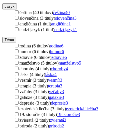
Jazyk
čeština (40 titulov)
čeština
40
slovenčina (3 tituly)
slovenčina
3
angličtina (1 titul)
angličtina
1
cudzí jazyk (1 titul)
cudzí jazyk
1
Téma
rodina (6 titulov)
rodina
6
humor (6 titulov)
humor
6
zdravie (6 titulov)
zdravie
6
manželstvo (5 titulov)
manželstvo
5
choroby (4 tituly)
choroby
4
láska (4 tituly)
láska
4
vesmír (3 tituly)
vesmír
3
terapia (3 tituly)
terapia
3
vzťahy (3 tituly)
vzťahy
3
galaxie (3 tituly)
galaxie
3
depresie (3 tituly)
depresie
3
ezoterická liečba (3 tituly)
ezoterická liečba
3
19. storočie (3 tituly)
19. storočie
3
zvieratá (2 tituly)
zvieratá
2
príroda (2 tituly)
príroda
2