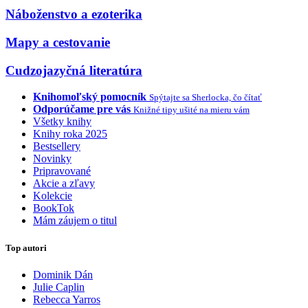
Náboženstvo a ezoterika
Mapy a cestovanie
Cudzojazyčná literatúra
Knihomoľský pomocník
Spýtajte sa Sherlocka, čo čítať
Odporúčame pre vás
Knižné tipy ušité na mieru vám
Všetky knihy
Knihy roka 2025
Bestsellery
Novinky
Pripravované
Akcie a zľavy
Kolekcie
BookTok
Mám záujem o titul
Top autori
Dominik Dán
Julie Caplin
Rebecca Yarros