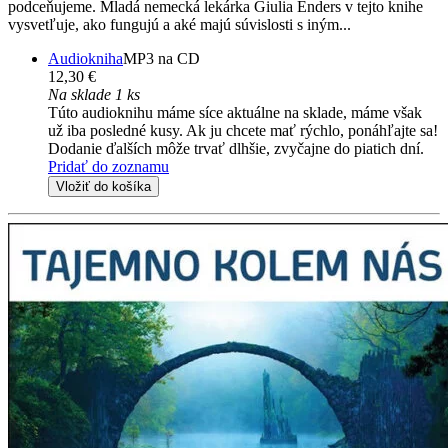
podceňujeme. Mladá nemecká lekárka Giulia Enders v tejto knihe
vysvetľuje, ako fungujú a aké majú súvislosti s iným...
Audiokniha
MP3 na CD
12,30 €
Na sklade 1 ks
Túto audioknihu máme síce aktuálne na sklade, máme však
už iba posledné kusy. Ak ju chcete mať rýchlo, ponáhľajte sa!
Dodanie ďalších môže trvať dlhšie, zvyčajne do piatich dní.
Pridať do zoznamu
Vložiť do košíka