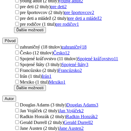
young adult (2 tituly)
young adult
2
pre deti (2 tituly)
pre deti
2
pre športovcov (2 tituly)
pre športovcov
2
pre deti a mládež (2 tituly)
pre deti a mládež
2
pre rodičov (1 titul)
pre rodičov
1
Ďalšie možnosti
Pôvod
zahraničný (18 titulov)
zahraničný
18
Česko (12 titulov)
Česko
12
Spojené kráľovstvo (11 titulov)
Spojené kráľovstvo
11
Spojené štáty (3 tituly)
Spojené štáty
3
Francúzsko (2 tituly)
Francúzsko
2
Irán (1 titul)
Irán
1
Mexiko (1 titul)
Mexiko
1
Ďalšie možnosti
Autor
Douglas Adams (3 tituly)
Douglas Adams
3
Jan Vojáček (2 tituly)
Jan Vojáček
2
Radkin Honzák (2 tituly)
Radkin Honzák
2
Gerald Durrell (2 tituly)
Gerald Durrell
2
Jane Austen (2 tituly)
Jane Austen
2