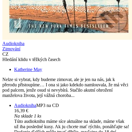
Audiokniha
Zimování
CZ
Hledání klidu v těžkých časech
Katherine May
Nelze si vybrat, kdy budeme zimovat, ale je jen na nás, jak k
přerodu přistoupíme… I ona si jako kdekdo namlouvala, že má věci
pod palcem, jenže osud si nevybírá. Stačilo akutní ohrožení
manželova života, její vážná choroba...
Audiokniha
MP3 na CD
16,39 €
Na sklade 1 ks
Túto audioknihu máme síce aktuálne na sklade, máme však
už iba posledné kusy. Ak ju chcete mať rýchlo, ponáhľajte sa!
Dodanie ďalších môže trvať dlhšie, zvyčajne do 18 dní.