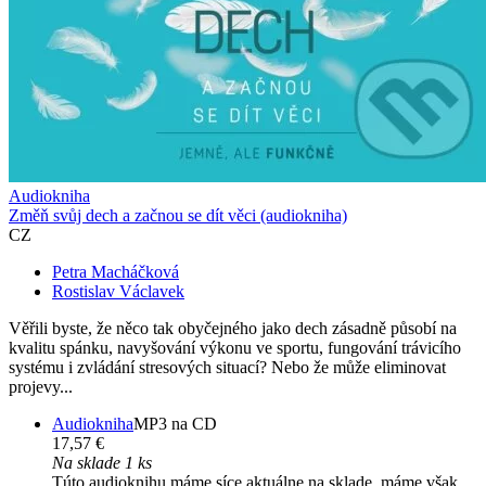
Audiokniha
Změň svůj dech a začnou se dít věci (audiokniha)
CZ
Petra Macháčková
Rostislav Václavek
Věřili byste, že něco tak obyčejného jako dech zásadně působí na
kvalitu spánku, navyšování výkonu ve sportu, fungování trávicího
systému i zvládání stresových situací? Nebo že může eliminovat
projevy...
Audiokniha
MP3 na CD
17,57 €
Na sklade 1 ks
Túto audioknihu máme síce aktuálne na sklade, máme však