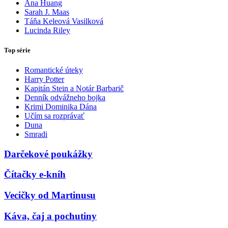
Ana Huang
Sarah J. Maas
Táňa Keleová Vasilková
Lucinda Riley
Top série
Romantické úteky
Harry Potter
Kapitán Stein a Notár Barbarič
Denník odvážneho bojka
Krimi Dominika Dána
Učím sa rozprávať
Duna
Smradi
Darčekové poukážky
Čítačky e-kníh
Vecičky od Martinusu
Káva, čaj a pochutiny