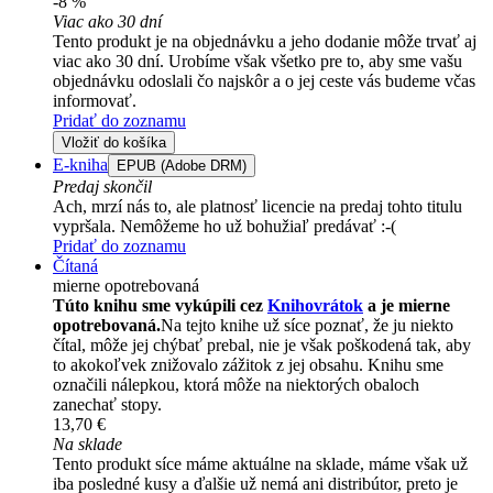
-8 %
Viac ako 30 dní
Tento produkt je na objednávku a jeho dodanie môže trvať aj
viac ako 30 dní. Urobíme však všetko pre to, aby sme vašu
objednávku odoslali čo najskôr a o jej ceste vás budeme včas
informovať.
Pridať do zoznamu
Vložiť do košíka
E-kniha
EPUB (Adobe DRM)
Predaj skončil
Ach, mrzí nás to, ale platnosť licencie na predaj tohto titulu
vypršala. Nemôžeme ho už bohužiaľ predávať :-(
Pridať do zoznamu
Čítaná
mierne opotrebovaná
Túto knihu sme vykúpili cez
Knihovrátok
a je mierne
opotrebovaná.
Na tejto knihe už síce poznať, že ju niekto
čítal, môže jej chýbať prebal, nie je však poškodená tak, aby
to akokoľvek znižovalo zážitok z jej obsahu. Knihu sme
označili nálepkou, ktorá môže na niektorých obaloch
zanechať stopy.
13,70 €
Na sklade
Tento produkt síce máme aktuálne na sklade, máme však už
iba posledné kusy a ďalšie už nemá ani distribútor, preto je