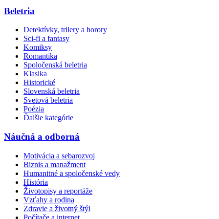
Beletria
Detektívky, trilery a horory
Sci-fi a fantasy
Komiksy
Romantika
Spoločenská beletria
Klasika
Historické
Slovenská beletria
Svetová beletria
Poézia
Ďalšie kategórie
Náučná a odborná
Motivácia a sebarozvoj
Biznis a manažment
Humanitné a spoločenské vedy
História
Životopisy a reportáže
Vzťahy a rodina
Zdravie a životný štýl
Počítače a internet