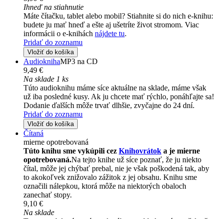
Ihneď na stiahnutie
Máte čítačku, tablet alebo mobil? Stiahnite si do nich e-knihu:
budete ju mať hneď a ešte aj ušetríte život stromom. Viac
informácii o e-knihách
nájdete tu
.
Pridať do zoznamu
Vložiť do košíka
Audiokniha
MP3 na CD
9,49 €
Na sklade 1 ks
Túto audioknihu máme síce aktuálne na sklade, máme však
už iba posledné kusy. Ak ju chcete mať rýchlo, ponáhľajte sa!
Dodanie ďalších môže trvať dlhšie, zvyčajne do 24 dní.
Pridať do zoznamu
Vložiť do košíka
Čítaná
mierne opotrebovaná
Túto knihu sme vykúpili cez
Knihovrátok
a je mierne
opotrebovaná.
Na tejto knihe už síce poznať, že ju niekto
čítal, môže jej chýbať prebal, nie je však poškodená tak, aby
to akokoľvek znižovalo zážitok z jej obsahu. Knihu sme
označili nálepkou, ktorá môže na niektorých obaloch
zanechať stopy.
9,10 €
Na sklade