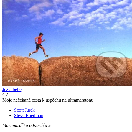
Jez a běhej
CZ
Moje nečekaná cesta k úspěchu na ultramaratonu
Scott Jurek
Steve Friedman
Martinusáčka odporúča
5