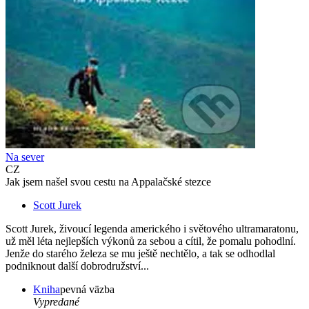
Na sever
CZ
Jak jsem našel svou cestu na Appalačské stezce
Scott Jurek
Scott Jurek, živoucí legenda amerického i světového ultramaratonu,
už měl léta nejlepších výkonů za sebou a cítil, že pomalu pohodlní.
Jenže do starého železa se mu ještě nechtělo, a tak se odhodlal
podniknout další dobrodružství...
Kniha
pevná väzba
Vypredané