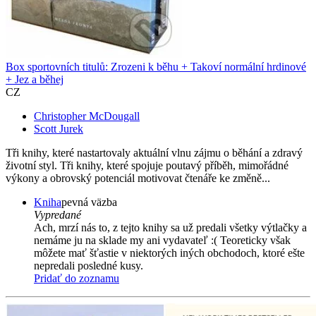
Box sportovních titulů: Zrozeni k běhu + Takoví normální hrdinové
+ Jez a běhej
CZ
Christopher McDougall
Scott Jurek
Tři knihy, které nastartovaly aktuální vlnu zájmu o běhání a zdravý
životní styl. Tři knihy, které spojuje poutavý příběh, mimořádné
výkony a obrovský potenciál motivovat čtenáře ke změně...
Kniha
pevná väzba
Vypredané
Ach, mrzí nás to, z tejto knihy sa už predali všetky výtlačky a
nemáme ju na sklade my ani vydavateľ :( Teoreticky však
môžete mať šťastie v niektorých iných obchodoch, ktoré ešte
nepredali posledné kusy.
Pridať do zoznamu