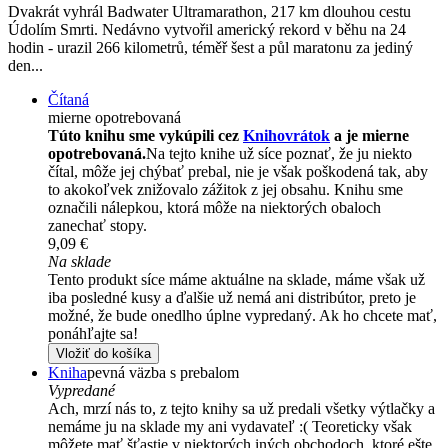
Dvakrát vyhrál Badwater Ultramarathon, 217 km dlouhou cestu
Údolím Smrti. Nedávno vytvořil americký rekord v běhu na 24
hodin - urazil 266 kilometrů, téměř šest a půl maratonu za jediný
den...
Čítaná
mierne opotrebovaná
Túto knihu sme vykúpili cez
Knihovrátok
a je mierne
opotrebovaná.
Na tejto knihe už síce poznať, že ju niekto
čítal, môže jej chýbať prebal, nie je však poškodená tak, aby
to akokoľvek znižovalo zážitok z jej obsahu. Knihu sme
označili nálepkou, ktorá môže na niektorých obaloch
zanechať stopy.
9,09 €
Na sklade
Tento produkt síce máme aktuálne na sklade, máme však už
iba posledné kusy a ďalšie už nemá ani distribútor, preto je
možné, že bude onedlho úplne vypredaný. Ak ho chcete mať,
ponáhľajte sa!
Vložiť do košíka
Kniha
pevná väzba s prebalom
Vypredané
Ach, mrzí nás to, z tejto knihy sa už predali všetky výtlačky a
nemáme ju na sklade my ani vydavateľ :( Teoreticky však
môžete mať šťastie v niektorých iných obchodoch, ktoré ešte