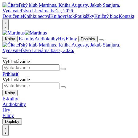
Doručenie
Kníhkupectvá
Knihovrátok
Poukážky
Knižný blog
Kontakt
E-knihy
Audioknihy
Hry
Filmy
Knihy
Doplnky
Vyhľadávanie
Prihlásiť
Vyhľadávanie
Knihy
E-knihy
Audioknihy
Hry
Filmy
Doplnky