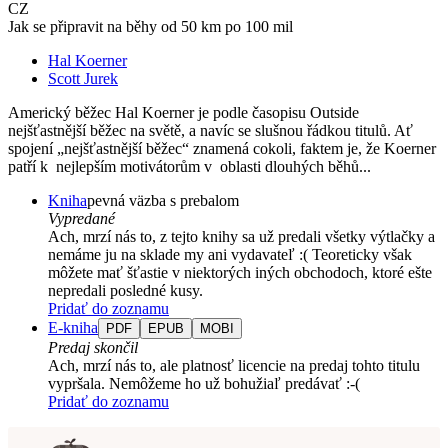
CZ
Jak se připravit na běhy od 50 km po 100 mil
Hal Koerner
Scott Jurek
Americký běžec Hal Koerner je podle časopisu Outside
nejšťastnější běžec na světě, a navíc se slušnou řádkou titulů. Ať
spojení „nejšťastnější běžec“ znamená cokoli, faktem je, že Koerner
patří k nejlepším motivátorům v oblasti dlouhých běhů...
Kniha
pevná väzba s prebalom
Vypredané
Ach, mrzí nás to, z tejto knihy sa už predali všetky výtlačky a
nemáme ju na sklade my ani vydavateľ :( Teoreticky však
môžete mať šťastie v niektorých iných obchodoch, ktoré ešte
nepredali posledné kusy.
Pridať do zoznamu
E-kniha
PDF
EPUB
MOBI
Predaj skončil
Ach, mrzí nás to, ale platnosť licencie na predaj tohto titulu
vypršala. Nemôžeme ho už bohužiaľ predávať :-(
Pridať do zoznamu