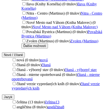
Ilava (Knihy Kornélia) (0 titulov)
Ilava (Knihy
Kornélia)
Nitra - Centro (Martinus) (0 titulov)
Nitra - Centro
(Martinus)
Nové Mesto nad Váhom (Kniha Malovec) (0
titulov)
Nové Mesto nad Váhom (Kniha Malovec)
Považská Bystrica (Martinus) (0 titulov)
Považská
Bystrica (Martinus)
Zvolen (Martinus) (0 titulov)
Zvolen (Martinus)
Ďalšie možnosti
Nové / čítané
nová (0 titulov)
nová
čítaná (0 titulov)
čítaná
čítaná - výborný stav (0 titulov)
čítaná - výborný stav
čítaná - mierne opotrebovaná (0 titulov)
čítaná - mierne
opotrebovaná
čítané verzie vypredaných kníh (0 titulov)
čítané verzie
vypredaných kníh
Jazyk
čeština (13 titulov)
čeština
13
angličtina (8 titulov)
angličtina
8