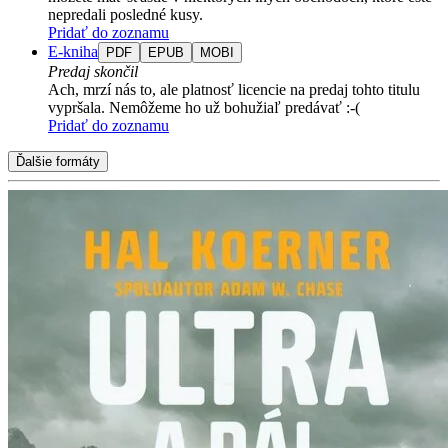
nepredali posledné kusy.
Pridať do zoznamu
E-kniha
PDF
EPUB
MOBI
Predaj skončil
Ach, mrzí nás to, ale platnosť licencie na predaj tohto titulu
vypršala. Nemôžeme ho už bohužiaľ predávať :-(
Pridať do zoznamu
Ďalšie formáty