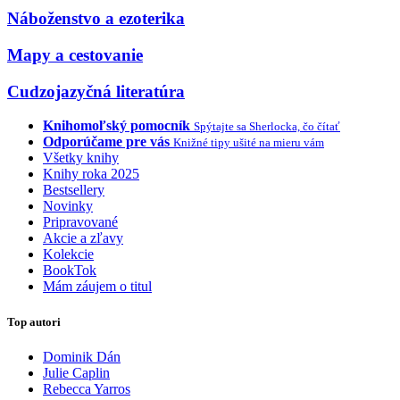
Náboženstvo a ezoterika
Mapy a cestovanie
Cudzojazyčná literatúra
Knihomoľský pomocník
Spýtajte sa Sherlocka, čo čítať
Odporúčame pre vás
Knižné tipy ušité na mieru vám
Všetky knihy
Knihy roka 2025
Bestsellery
Novinky
Pripravované
Akcie a zľavy
Kolekcie
BookTok
Mám záujem o titul
Top autori
Dominik Dán
Julie Caplin
Rebecca Yarros