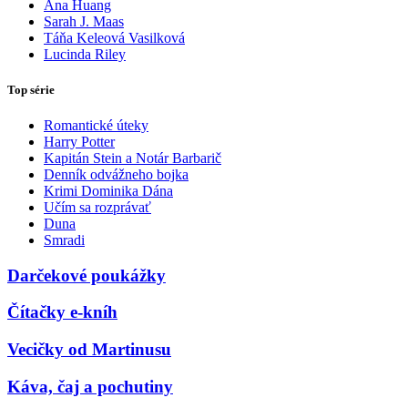
Ana Huang
Sarah J. Maas
Táňa Keleová Vasilková
Lucinda Riley
Top série
Romantické úteky
Harry Potter
Kapitán Stein a Notár Barbarič
Denník odvážneho bojka
Krimi Dominika Dána
Učím sa rozprávať
Duna
Smradi
Darčekové poukážky
Čítačky e-kníh
Vecičky od Martinusu
Káva, čaj a pochutiny