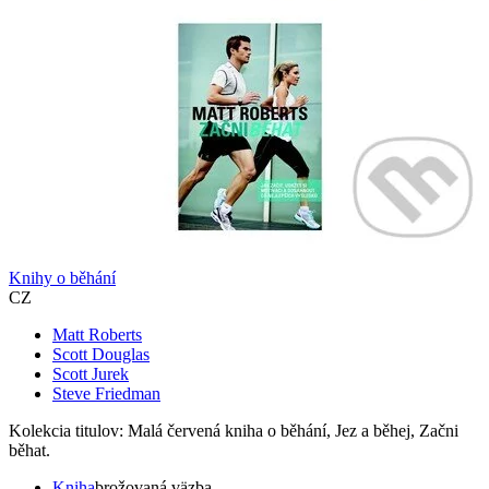
Knihy o běhání
CZ
Matt Roberts
Scott Douglas
Scott Jurek
Steve Friedman
Kolekcia titulov: Malá červená kniha o běhání, Jez a běhej, Začni
běhat.
Kniha
brožovaná väzba