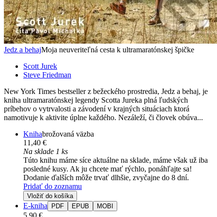
Jedz a behaj
Moja neuveriteľná cesta k ultramaratónskej špičke
Scott Jurek
Steve Friedman
New York Times bestseller z bežeckého prostredia, Jedz a behaj, je
kniha ultramaratónskej legendy Scotta Jureka plná ľudských
príbehov o vytrvalosti a závodení v krajných situáciach ktorá
namotivuje k aktivite úplne každého. Nezáleží, či človek obúva...
Kniha
brožovaná väzba
11,40 €
Na sklade 1 ks
Túto knihu máme síce aktuálne na sklade, máme však už iba
posledné kusy. Ak ju chcete mať rýchlo, ponáhľajte sa!
Dodanie ďalších môže trvať dlhšie, zvyčajne do 8 dní.
Pridať do zoznamu
Vložiť do košíka
E-kniha
PDF
EPUB
MOBI
5,90 €