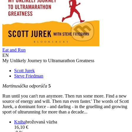
Eat and Run
EN
My Unlikely Journey to Ultramarathon Greatness
Scott Jurek
Steve Friedman
Martinusáčka odporúča
5
Run until you can't run anymore. Then run some more. Find a new
source of energy and will. Then run even faster.' The words of Scott
Jurek, a dominant force - and darling - in the gruelling and growing
sport of ultrarunning for more than a decade...
Kniha
brožovaná väzba
16,10 €