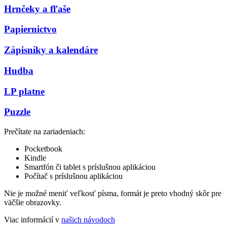
Hrnčeky a fľaše
Papiernictvo
Zápisníky a kalendáre
Hudba
LP platne
Puzzle
Prečítate na zariadeniach:
Pocketbook
Kindle
Smartfón či tablet s príslušnou aplikáciou
Počítač s príslušnou aplikáciou
Nie je možné meniť veľkosť písma, formát je preto vhodný skôr pre
väčšie obrazovky.
Viac informácií v
našich návodoch