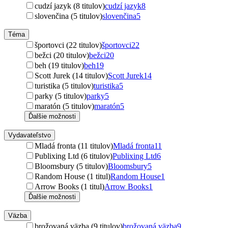
cudzí jazyk (8 titulov)
cudzí jazyk
8
slovenčina (5 titulov)
slovenčina
5
Téma
športovci (22 titulov)
športovci
22
bežci (20 titulov)
bežci
20
beh (19 titulov)
beh
19
Scott Jurek (14 titulov)
Scott Jurek
14
turistika (5 titulov)
turistika
5
parky (5 titulov)
parky
5
maratón (5 titulov)
maratón
5
Ďalšie možnosti
Vydavateľstvo
Mladá fronta (11 titulov)
Mladá fronta
11
Publixing Ltd (6 titulov)
Publixing Ltd
6
Bloomsbury (5 titulov)
Bloomsbury
5
Random House (1 titul)
Random House
1
Arrow Books (1 titul)
Arrow Books
1
Ďalšie možnosti
Väzba
brožovaná väzba (9 titulov)
brožovaná väzba
9