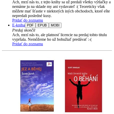
Ach, mrzí nás to, z tejto knihy sa už predali všetky výtlačky a
nemáme ju na sklade my ani vydavateľ :( Teoreticky však
môžete mať šťastie v niektorých iných obchodoch, ktoré ešte
nepredali posledné kusy.
Pridať do zoznamu
E-kniha
PDF
EPUB
MOBI
Predaj skončil
Ach, mrzí nás to, ale platnosť licencie na predaj tohto titulu
vypršala. Nemôžeme ho už bohužiaľ predávať :-(
Pridať do zoznamu