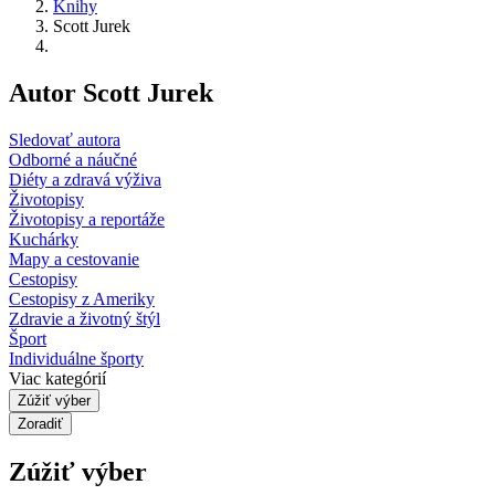
Knihy
Scott Jurek
Autor Scott Jurek
Sledovať autora
Odborné a náučné
Diéty a zdravá výživa
Životopisy
Životopisy a reportáže
Kuchárky
Mapy a cestovanie
Cestopisy
Cestopisy z Ameriky
Zdravie a životný štýl
Šport
Individuálne športy
Viac kategórií
Zúžiť výber
Zoradiť
Zúžiť výber