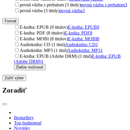
pevná väzba s prebalom (3 tituly)
pevná väzba s prebalom
3
pevná väzba (3 tituly)
pevná väzba
3
Formát
E-kniha: EPUB (9 titulov)
E-kniha: EPUB
9
E-kniha: PDF (8 titulov)
E-kniha: PDF
8
E-kniha: MOBI (8 titulov)
E-kniha: MOBI
8
Audiokniha: CD (1 titul)
Audiokniha: CD
1
Audiokniha: MP3 (1 titul)
Audiokniha: MP3
1
E-kniha: EPUB (Adobe DRM) (1 titul)
E-kniha: EPUB
(Adobe DRM)
1
Ďalšie možnosti
Zúžiť výber
Zoradiť
Bestsellery
Top hodnotené
Novinky