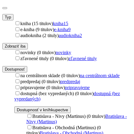
Typ
kniha (15 titulov)
kniha
15
e-kniha (9 titulov)
e-kniha
9
audiokniha (2 tituly)
audiokniha
2
Zobraziť iba
novinky (0 titulov)
novinky
zľavnené tituly (0 titulov)
zľavnené tituly
Dostupnosť
na centrálnom sklade (0 titulov)
na centrálnom sklade
predpredaj (0 titulov)
predpredaj
pripravujeme (0 titulov)
pripravujeme
dostupná (bez vypredaných) (0 titulov)
dostupná (bez
vypredaných)
Dostupnosť v kníhkupectve
Bratislava - Nivy (Martinus) (0 titulov)
Bratislava -
Nivy (Martinus)
Bratislava - Obchodná (Martinus) (0
titulov)
Bratislava - Obchodná (Martinus)