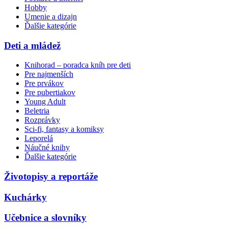
Hobby
Umenie a dizajn
Ďalšie kategórie
Deti a mládež
Knihorad – poradca kníh pre deti
Pre najmenších
Pre prvákov
Pre pubertiakov
Young Adult
Beletria
Rozprávky
Sci-fi, fantasy a komiksy
Leporelá
Náučné knihy
Ďalšie kategórie
Životopisy a reportáže
Kuchárky
Učebnice a slovníky