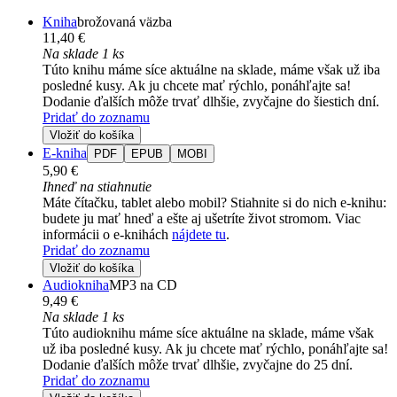
Kniha
brožovaná väzba
11,40 €
Na sklade 1 ks
Túto knihu máme síce aktuálne na sklade, máme však už iba
posledné kusy. Ak ju chcete mať rýchlo, ponáhľajte sa!
Dodanie ďalších môže trvať dlhšie, zvyčajne do šiestich dní.
Pridať do zoznamu
Vložiť do košíka
E-kniha
PDF
EPUB
MOBI
5,90 €
Ihneď na stiahnutie
Máte čítačku, tablet alebo mobil? Stiahnite si do nich e-knihu:
budete ju mať hneď a ešte aj ušetríte život stromom. Viac
informácii o e-knihách
nájdete tu
.
Pridať do zoznamu
Vložiť do košíka
Audiokniha
MP3 na CD
9,49 €
Na sklade 1 ks
Túto audioknihu máme síce aktuálne na sklade, máme však
už iba posledné kusy. Ak ju chcete mať rýchlo, ponáhľajte sa!
Dodanie ďalších môže trvať dlhšie, zvyčajne do 25 dní.
Pridať do zoznamu