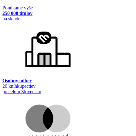
Ponúkame vyše
250 000 titulov
na sklade
Osobný odber
20 kníhkupectiev
po celom Slovensku