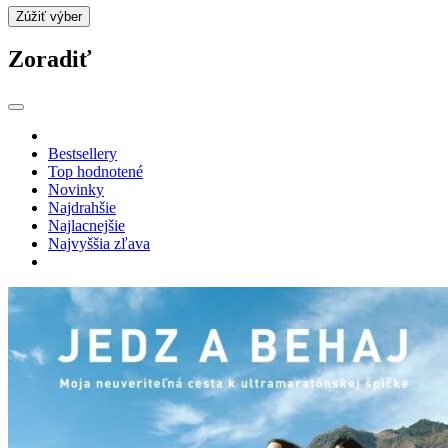
Zúžiť výber
Zoradiť
Bestsellery
Top hodnotené
Novinky
Najdrahšie
Najlacnejšie
Najvyššia zľava