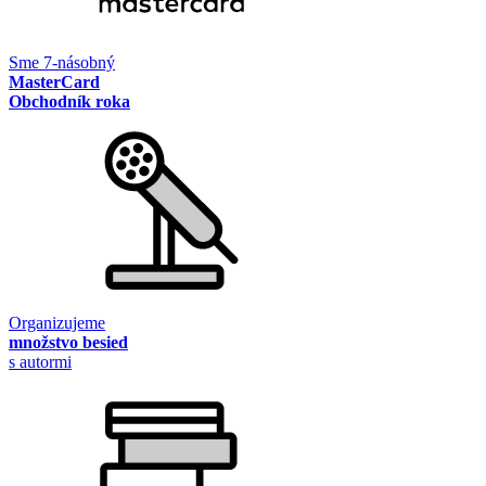
Sme 7-násobný
MasterCard
Obchodník roka
Organizujeme
množstvo besied
s autormi