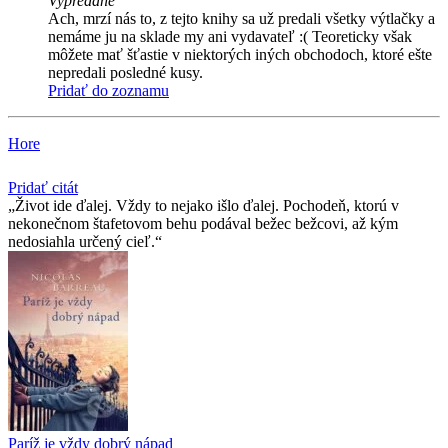
Vypredané
Ach, mrzí nás to, z tejto knihy sa už predali všetky výtlačky a
nemáme ju na sklade my ani vydavateľ :( Teoreticky však
môžete mať šťastie v niektorých iných obchodoch, ktoré ešte
nepredali posledné kusy.
Pridať do zoznamu
Hore
Pridať citát
Život ide ďalej. Vždy to nejako išlo ďalej. Pochodeň, ktorú v
nekonečnom štafetovom behu podával bežec bežcovi, až kým
nedosiahla určený cieľ.
Paríž je vždy dobrý nápad