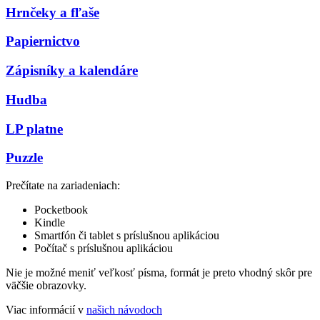
Hrnčeky a fľaše
Papiernictvo
Zápisníky a kalendáre
Hudba
LP platne
Puzzle
Prečítate na zariadeniach:
Pocketbook
Kindle
Smartfón či tablet s príslušnou aplikáciou
Počítač s príslušnou aplikáciou
Nie je možné meniť veľkosť písma, formát je preto vhodný skôr pre
väčšie obrazovky.
Viac informácií v
našich návodoch