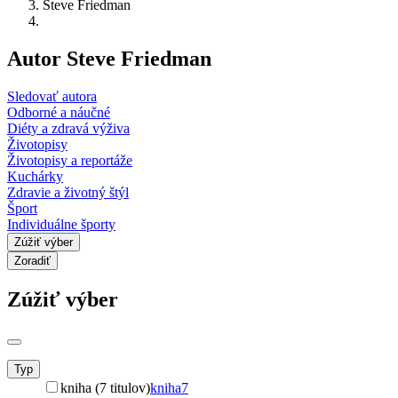
Steve Friedman
Autor Steve Friedman
Sledovať autora
Odborné a náučné
Diéty a zdravá výživa
Životopisy
Životopisy a reportáže
Kuchárky
Zdravie a životný štýl
Šport
Individuálne športy
Zúžiť výber
Zoradiť
Zúžiť výber
Typ
kniha (7 titulov)
kniha
7