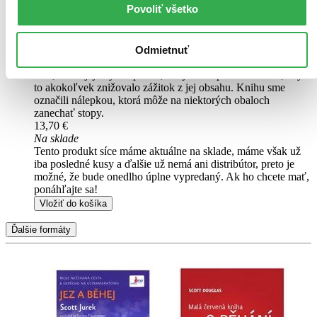
Povoliť všetko
Pridať do zoznamu
Čítaná
mierne opotrebovaná
Túto knihu sme vykúpili cez
Knihovrátok
a je mierne
Odmietnuť
opotrebovaná.
Na tejto knihe už síce poznať, že ju niekto
čítal, môže jej chýbať prebal, nie je však poškodená tak, aby
to akokoľvek znižovalo zážitok z jej obsahu. Knihu sme
označili nálepkou, ktorá môže na niektorých obaloch
zanechať stopy.
13,70 €
Na sklade
Tento produkt síce máme aktuálne na sklade, máme však už
iba posledné kusy a ďalšie už nemá ani distribútor, preto je
možné, že bude onedlho úplne vypredaný. Ak ho chcete mať,
ponáhľajte sa!
Vložiť do košíka
Ďalšie formáty