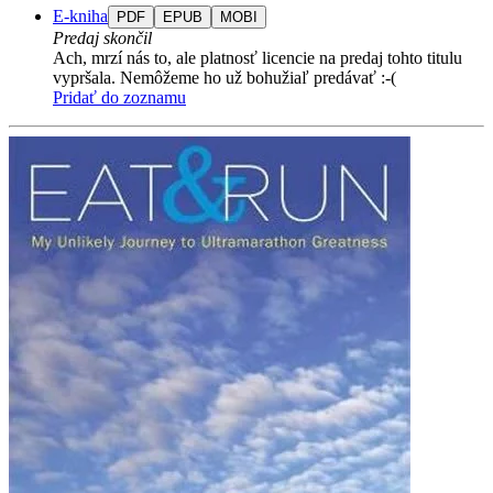
E-kniha
PDF
EPUB
MOBI
Predaj skončil
Ach, mrzí nás to, ale platnosť licencie na predaj tohto titulu
vypršala. Nemôžeme ho už bohužiaľ predávať :-(
Pridať do zoznamu