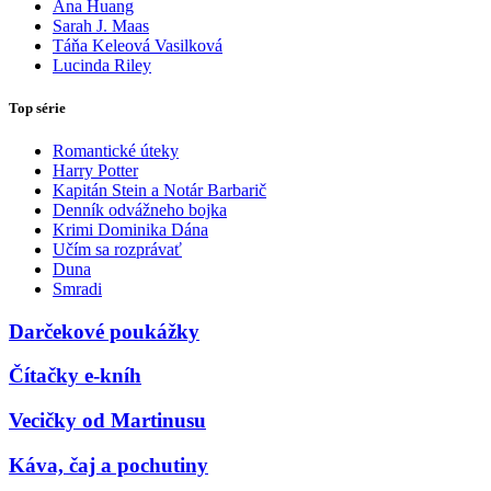
Ana Huang
Sarah J. Maas
Táňa Keleová Vasilková
Lucinda Riley
Top série
Romantické úteky
Harry Potter
Kapitán Stein a Notár Barbarič
Denník odvážneho bojka
Krimi Dominika Dána
Učím sa rozprávať
Duna
Smradi
Darčekové poukážky
Čítačky e-kníh
Vecičky od Martinusu
Káva, čaj a pochutiny