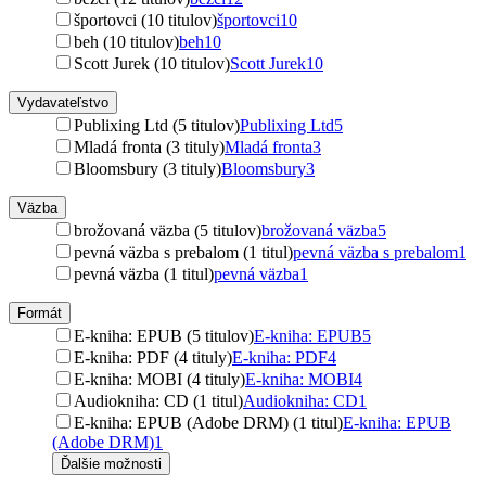
športovci (10 titulov)
športovci
10
beh (10 titulov)
beh
10
Scott Jurek (10 titulov)
Scott Jurek
10
Vydavateľstvo
Publixing Ltd (5 titulov)
Publixing Ltd
5
Mladá fronta (3 tituly)
Mladá fronta
3
Bloomsbury (3 tituly)
Bloomsbury
3
Väzba
brožovaná väzba (5 titulov)
brožovaná väzba
5
pevná väzba s prebalom (1 titul)
pevná väzba s prebalom
1
pevná väzba (1 titul)
pevná väzba
1
Formát
E-kniha: EPUB (5 titulov)
E-kniha: EPUB
5
E-kniha: PDF (4 tituly)
E-kniha: PDF
4
E-kniha: MOBI (4 tituly)
E-kniha: MOBI
4
Audiokniha: CD (1 titul)
Audiokniha: CD
1
E-kniha: EPUB (Adobe DRM) (1 titul)
E-kniha: EPUB
(Adobe DRM)
1
Ďalšie možnosti