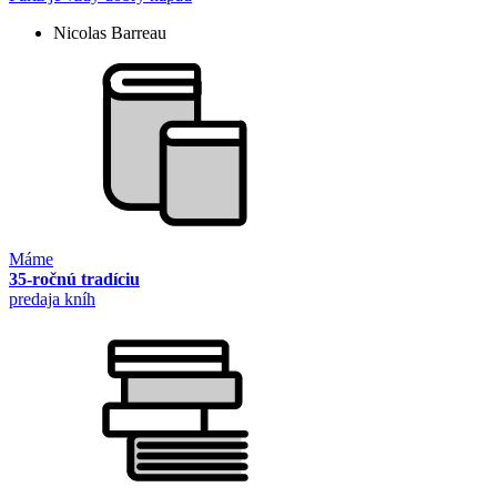
Nicolas Barreau
Máme
35-ročnú tradíciu
predaja kníh