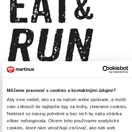
Môžeme pracovať s cookies a kontaktnými údajmi?
Aby sme vedeli, ako sa na našom webe správate, a mohli
vám zobraziť tie najlepšie tipy na knihy, zbierame cookies.
Niektoré sú naozaj potrebné a bez nich by naša stránka
vôbec nefungovala. Okrem toho používame analytické
Eat and Run
EN
cookies, ktoré nám umožňujú zisťovať, ako náš web
My Unlikely Journey to Ultramarathon Greatness