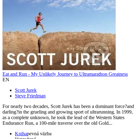
Eat and Run - My Unlikely Journey to Ultramarathon Greatness
EN
Scott Jurek
Steve Friedman
For nearly two decades, Scott Jurek has been a dominant force?and
darling?in the grueling and growing sport of ultrarunning. In 1999,
as a complete unknown, he took the lead of the Western States
Endurance Run, a 100-mile traverse over the old Gold...
Kniha
pevná väzba