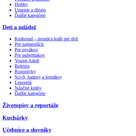
Hobby
Umenie a dizajn
Ďalšie kategórie
Deti a mládež
Knihorad – poradca kníh pre deti
Pre najmenších
Pre prvákov
Pre pubertiakov
Young Adult
Beletria
Rozprávky
Sci-fi, fantasy a komiksy
Leporelá
Náučné knihy
Ďalšie kategórie
Životopisy a reportáže
Kuchárky
Učebnice a slovníky