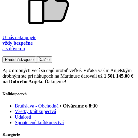
U nás nakupujete
vždy bezpečne
a s dôverou
Predchádzajúce
Ďalšie
Aj z drobných vecí sa dajú urobiť veľké. Vďaka vašim Anjelským
drobným ste pri nákupoch na Martinuse darovali už
1 501 145,00 €
na Dobrého Anjela
. Ďakujeme!
Kníhkupectvá
Bratislava - Obchodná
• Otvárame o 8:30
Všetky kníhkupectvá
Udalosti
Spriatelené kníhkupectvá
Kategórie