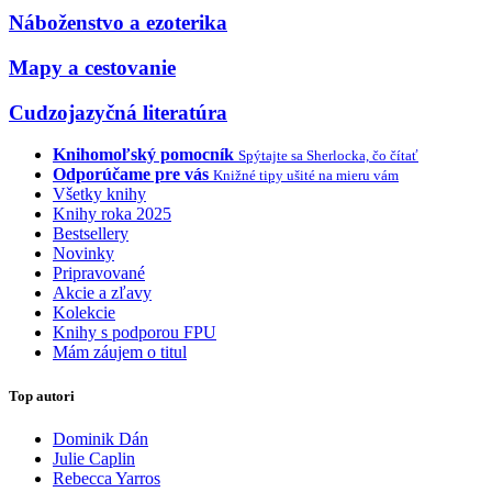
Náboženstvo a ezoterika
Mapy a cestovanie
Cudzojazyčná literatúra
Knihomoľský pomocník
Spýtajte sa Sherlocka, čo čítať
Odporúčame pre vás
Knižné tipy ušité na mieru vám
Všetky knihy
Knihy roka 2025
Bestsellery
Novinky
Pripravované
Akcie a zľavy
Kolekcie
Knihy s podporou FPU
Mám záujem o titul
Top autori
Dominik Dán
Julie Caplin
Rebecca Yarros