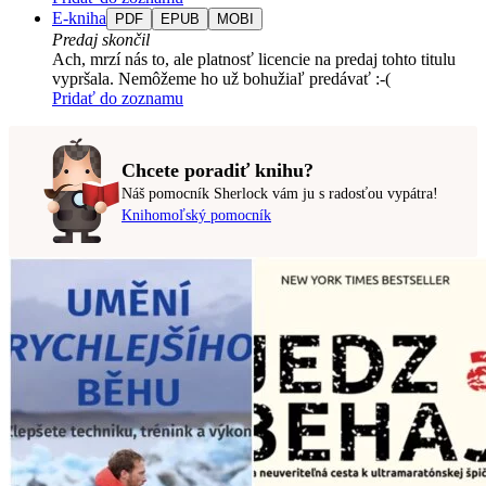
E-kniha
PDF
EPUB
MOBI
Predaj skončil
Ach, mrzí nás to, ale platnosť licencie na predaj tohto titulu
vypršala. Nemôžeme ho už bohužiaľ predávať :-(
Pridať do zoznamu
Chcete poradiť knihu?
Náš pomocník Sherlock vám ju s radosťou vypátra!
Knihomoľský pomocník