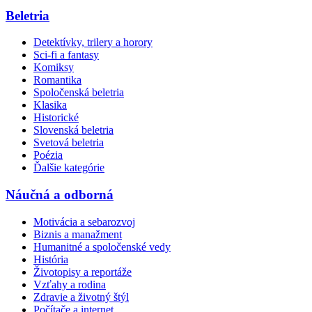
Beletria
Detektívky, trilery a horory
Sci-fi a fantasy
Komiksy
Romantika
Spoločenská beletria
Klasika
Historické
Slovenská beletria
Svetová beletria
Poézia
Ďalšie kategórie
Náučná a odborná
Motivácia a sebarozvoj
Biznis a manažment
Humanitné a spoločenské vedy
História
Životopisy a reportáže
Vzťahy a rodina
Zdravie a životný štýl
Počítače a internet