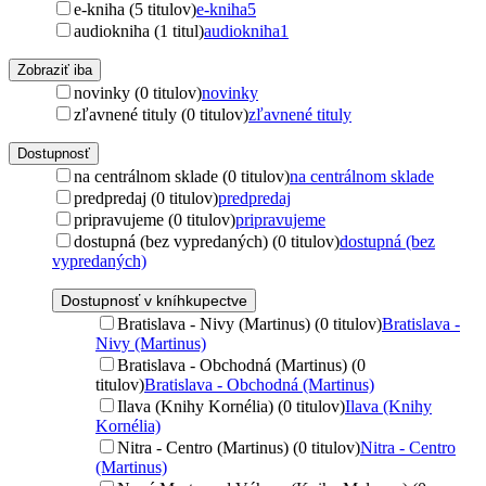
e-kniha (5 titulov)
e-kniha
5
audiokniha (1 titul)
audiokniha
1
Zobraziť iba
novinky (0 titulov)
novinky
zľavnené tituly (0 titulov)
zľavnené tituly
Dostupnosť
na centrálnom sklade (0 titulov)
na centrálnom sklade
predpredaj (0 titulov)
predpredaj
pripravujeme (0 titulov)
pripravujeme
dostupná (bez vypredaných) (0 titulov)
dostupná (bez
vypredaných)
Dostupnosť v kníhkupectve
Bratislava - Nivy (Martinus) (0 titulov)
Bratislava -
Nivy (Martinus)
Bratislava - Obchodná (Martinus) (0
titulov)
Bratislava - Obchodná (Martinus)
Ilava (Knihy Kornélia) (0 titulov)
Ilava (Knihy
Kornélia)
Nitra - Centro (Martinus) (0 titulov)
Nitra - Centro
(Martinus)