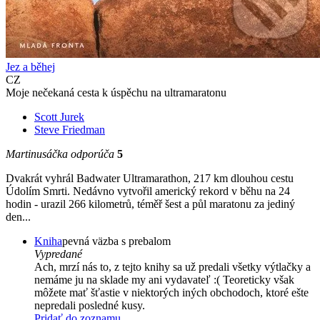
Jez a běhej
CZ
Moje nečekaná cesta k úspěchu na ultramaratonu
Scott Jurek
Steve Friedman
Martinusáčka odporúča
5
Dvakrát vyhrál Badwater Ultramarathon, 217 km dlouhou cestu
Údolím Smrti. Nedávno vytvořil americký rekord v běhu na 24
hodin - urazil 266 kilometrů, téměř šest a půl maratonu za jediný
den...
Kniha
pevná väzba s prebalom
Vypredané
Ach, mrzí nás to, z tejto knihy sa už predali všetky výtlačky a
nemáme ju na sklade my ani vydavateľ :( Teoreticky však
môžete mať šťastie v niektorých iných obchodoch, ktoré ešte
nepredali posledné kusy.
Pridať do zoznamu