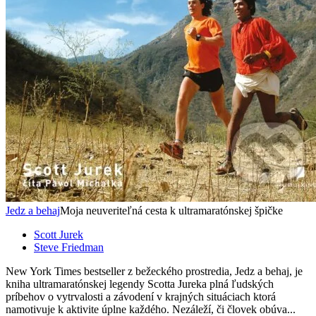
Jedz a behaj
Moja neuveriteľná cesta k ultramaratónskej špičke
Scott Jurek
Steve Friedman
New York Times bestseller z bežeckého prostredia, Jedz a behaj, je
kniha ultramaratónskej legendy Scotta Jureka plná ľudských
príbehov o vytrvalosti a závodení v krajných situáciach ktorá
namotivuje k aktivite úplne každého. Nezáleží, či človek obúva...