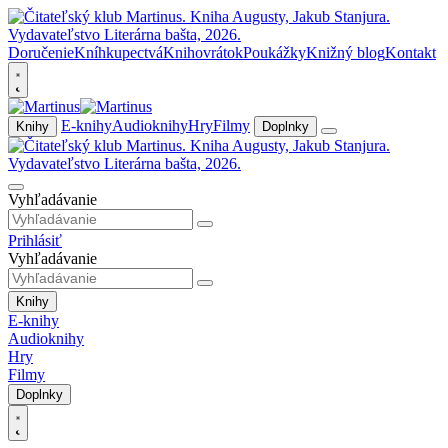
Doručenie
Kníhkupectvá
Knihovrátok
Poukážky
Knižný blog
Kontakt
E-knihy
Audioknihy
Hry
Filmy
Knihy
Doplnky
Vyhľadávanie
Prihlásiť
Vyhľadávanie
Knihy
E-knihy
Audioknihy
Hry
Filmy
Doplnky