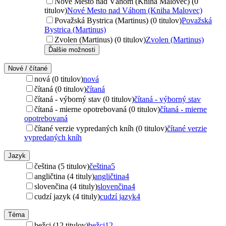
Nové Mesto nad Váhom (Kniha Malovec) (0
titulov)
Nové Mesto nad Váhom (Kniha Malovec)
Považská Bystrica (Martinus) (0 titulov)
Považská
Bystrica (Martinus)
Zvolen (Martinus) (0 titulov)
Zvolen (Martinus)
Ďalšie možnosti
Nové / čítané
nová (0 titulov)
nová
čítaná (0 titulov)
čítaná
čítaná - výborný stav (0 titulov)
čítaná - výborný stav
čítaná - mierne opotrebovaná (0 titulov)
čítaná - mierne
opotrebovaná
čítané verzie vypredaných kníh (0 titulov)
čítané verzie
vypredaných kníh
Jazyk
čeština (5 titulov)
čeština
5
angličtina (4 tituly)
angličtina
4
slovenčina (4 tituly)
slovenčina
4
cudzí jazyk (4 tituly)
cudzí jazyk
4
Téma
bežci (12 titulov)
bežci
12