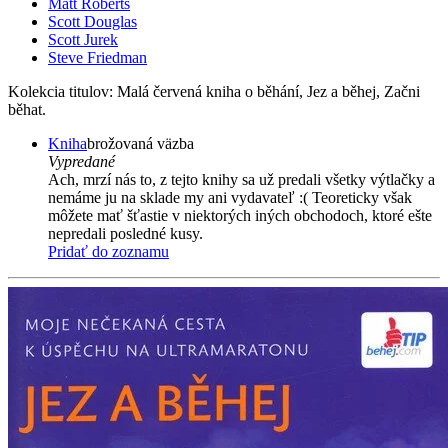
Matt Roberts
Scott Douglas
Scott Jurek
Steve Friedman
Kolekcia titulov: Malá červená kniha o běhání, Jez a běhej, Začni
běhat.
Kniha
brožovaná väzba
Vypredané
Ach, mrzí nás to, z tejto knihy sa už predali všetky výtlačky a
nemáme ju na sklade my ani vydavateľ :( Teoreticky však
môžete mať šťastie v niektorých iných obchodoch, ktoré ešte
nepredali posledné kusy.
Pridať do zoznamu