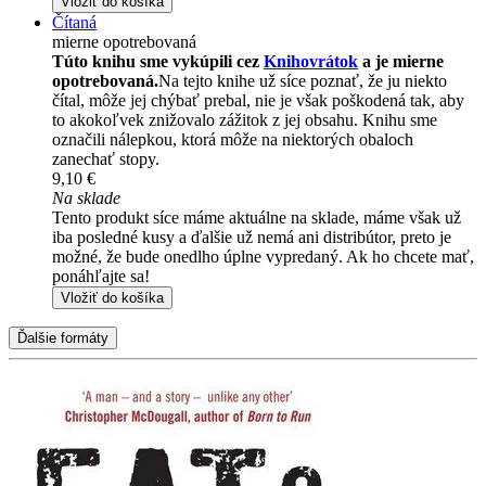
Vložiť do košíka
Čítaná
mierne opotrebovaná
Túto knihu sme vykúpili cez
Knihovrátok
a je mierne
opotrebovaná.
Na tejto knihe už síce poznať, že ju niekto
čítal, môže jej chýbať prebal, nie je však poškodená tak, aby
to akokoľvek znižovalo zážitok z jej obsahu. Knihu sme
označili nálepkou, ktorá môže na niektorých obaloch
zanechať stopy.
9,10 €
Na sklade
Tento produkt síce máme aktuálne na sklade, máme však už
iba posledné kusy a ďalšie už nemá ani distribútor, preto je
možné, že bude onedlho úplne vypredaný. Ak ho chcete mať,
ponáhľajte sa!
Vložiť do košíka
Ďalšie formáty