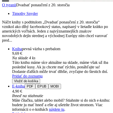
O tyranii
Dvadsať ponaučení z 20. storočia
Timothy Snyder
Náčrt knihy s podtitulom „Dvadsať ponaučení z 20. storočia“
vznikol ako dlhý facebookový status, napísaný v lietadle krátko po
amerických voľbách. Jeden z najvýznamnejších znalcov
novodobých dejín strednej a východnej Európy ním chcel varovať
pred...
Kniha
pevná väzba s prebalom
9,69 €
Na sklade 4 ks
Túto knihu máme síce aktuálne na sklade, máme však už iba
posledné kusy. Ak ju chcete mať rýchlo, ponáhľajte sa!
Dodanie ďalších môže trvať dlhšie, zvyčajne do šiestich dní.
Pridať do zoznamu
Vložiť do košíka
E-kniha
PDF
EPUB
MOBI
4,90 €
Ihneď na stiahnutie
Máte čítačku, tablet alebo mobil? Stiahnite si do nich e-knihu:
budete ju mať hneď a ešte aj ušetríte život stromom. Viac
informácii o e-knihách
nájdete tu
.