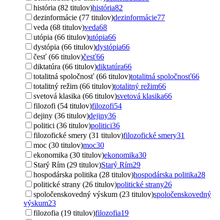
história (82 titulov)
história
82
dezinformácie (77 titulov)
dezinformácie
77
veda (68 titulov)
veda
68
utópia (66 titulov)
utópia
66
dystópia (66 titulov)
dystópia
66
česť (66 titulov)
česť
66
diktatúra (66 titulov)
diktatúra
66
totalitná spoločnosť (66 titulov)
totalitná spoločnosť
66
totalitný režim (66 titulov)
totalitný režim
66
svetová klasika (66 titulov)
svetová klasika
66
filozofi (54 titulov)
filozofi
54
dejiny (36 titulov)
dejiny
36
politici (36 titulov)
politici
36
filozofické smery (31 titulov)
filozofické smery
31
moc (30 titulov)
moc
30
ekonomika (30 titulov)
ekonomika
30
Starý Rím (29 titulov)
Starý Rím
29
hospodárska politika (28 titulov)
hospodárska politika
28
politické strany (26 titulov)
politické strany
26
spoločenskovedný výskum (23 titulov)
spoločenskovedný
výskum
23
filozofia (19 titulov)
filozofia
19