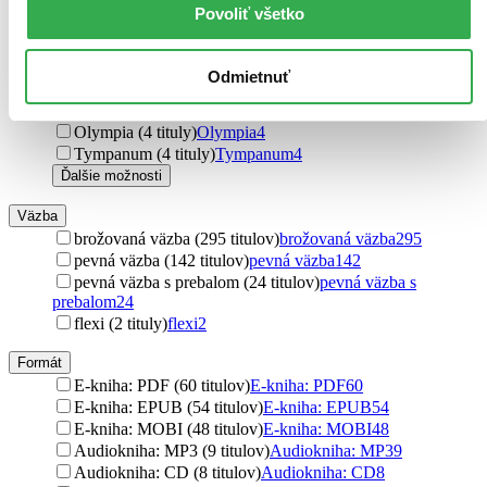
Simon & Schuster (5 titulov)
Simon & Schuster
5
Povoliť všetko
Paseka (4 tituly)
Paseka
4
Mladá fronta (4 tituly)
Mladá fronta
4
VEDA (4 tituly)
VEDA
4
Odmietnuť
Kniha Zlín (4 tituly)
Kniha Zlín
4
Epocha (4 tituly)
Epocha
4
Olympia (4 tituly)
Olympia
4
Tympanum (4 tituly)
Tympanum
4
Ďalšie možnosti
Väzba
brožovaná väzba (295 titulov)
brožovaná väzba
295
pevná väzba (142 titulov)
pevná väzba
142
pevná väzba s prebalom (24 titulov)
pevná väzba s
prebalom
24
flexi (2 tituly)
flexi
2
Formát
E-kniha: PDF (60 titulov)
E-kniha: PDF
60
E-kniha: EPUB (54 titulov)
E-kniha: EPUB
54
E-kniha: MOBI (48 titulov)
E-kniha: MOBI
48
Audiokniha: MP3 (9 titulov)
Audiokniha: MP3
9
Audiokniha: CD (8 titulov)
Audiokniha: CD
8