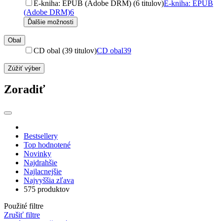
E-kniha: EPUB (Adobe DRM) (6 titulov)
E-kniha: EPUB
(Adobe DRM)
6
Ďalšie možnosti
Obal
CD obal (39 titulov)
CD obal
39
Zúžiť výber
Zoradiť
Bestsellery
Top hodnotené
Novinky
Najdrahšie
Najlacnejšie
Najvyššia zľava
575 produktov
Použité filtre
Zrušiť filtre