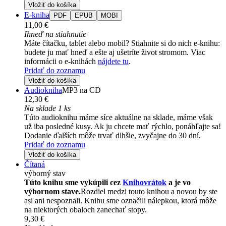
Vložiť do košíka
E-kniha
PDF
EPUB
MOBI
11,00 €
Ihneď na stiahnutie
Máte čítačku, tablet alebo mobil? Stiahnite si do nich e-knihu:
budete ju mať hneď a ešte aj ušetríte život stromom. Viac
informácii o e-knihách
nájdete tu
.
Pridať do zoznamu
Vložiť do košíka
Audiokniha
MP3 na CD
12,30 €
Na sklade 1 ks
Túto audioknihu máme síce aktuálne na sklade, máme však
už iba posledné kusy. Ak ju chcete mať rýchlo, ponáhľajte sa!
Dodanie ďalších môže trvať dlhšie, zvyčajne do 30 dní.
Pridať do zoznamu
Vložiť do košíka
Čítaná
výborný stav
Túto knihu sme vykúpili cez
Knihovrátok
a je vo
výbornom stave.
Rozdiel medzi touto knihou a novou by ste
asi ani nespoznali. Knihu sme označili nálepkou, ktorá môže
na niektorých obaloch zanechať stopy.
9,30 €