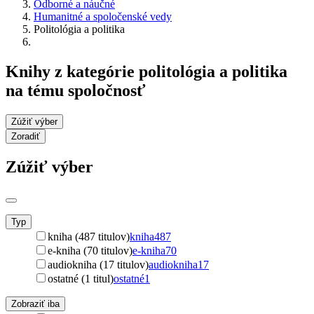
Odborné a náučné
Humanitné a spoločenské vedy
Politológia a politika
Knihy z kategórie politológia a politika
na tému spoločnosť
Zúžiť výber
Zoradiť
Zúžiť výber
Typ
kniha (487 titulov)
kniha
487
e-kniha (70 titulov)
e-kniha
70
audiokniha (17 titulov)
audiokniha
17
ostatné (1 titul)
ostatné
1
Zobraziť iba