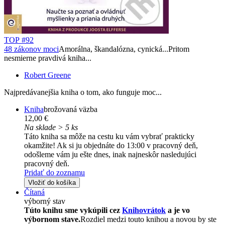
TOP #92
48 zákonov moci
Amorálna, škandalózna, cynická...Pritom
nesmierne pravdivá kniha...
Robert Greene
Najpredávanejšia kniha o tom, ako funguje moc...
Kniha
brožovaná väzba
12,00 €
Na sklade > 5 ks
Táto kniha sa môže na cestu ku vám vybrať prakticky
okamžite! Ak si ju objednáte do 13:00 v pracovný deň,
odošleme vám ju ešte dnes, inak najneskôr nasledujúci
pracovný deň.
Pridať do zoznamu
Vložiť do košíka
Čítaná
výborný stav
Túto knihu sme vykúpili cez
Knihovrátok
a je vo
výbornom stave.
Rozdiel medzi touto knihou a novou by ste