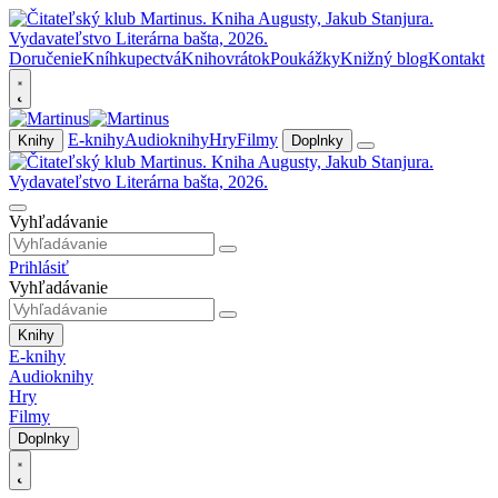
Doručenie
Kníhkupectvá
Knihovrátok
Poukážky
Knižný blog
Kontakt
E-knihy
Audioknihy
Hry
Filmy
Knihy
Doplnky
Vyhľadávanie
Prihlásiť
Vyhľadávanie
Knihy
E-knihy
Audioknihy
Hry
Filmy
Doplnky