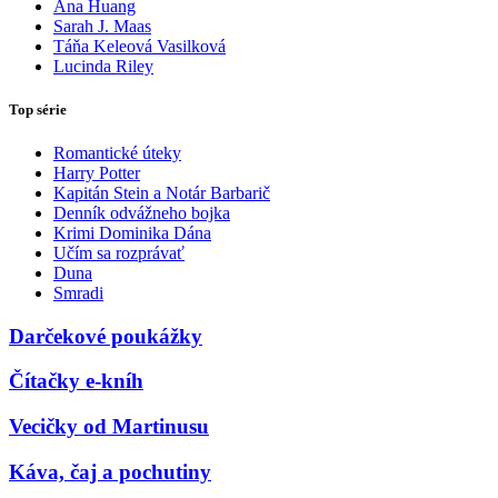
Ana Huang
Sarah J. Maas
Táňa Keleová Vasilková
Lucinda Riley
Top série
Romantické úteky
Harry Potter
Kapitán Stein a Notár Barbarič
Denník odvážneho bojka
Krimi Dominika Dána
Učím sa rozprávať
Duna
Smradi
Darčekové poukážky
Čítačky e-kníh
Vecičky od Martinusu
Káva, čaj a pochutiny