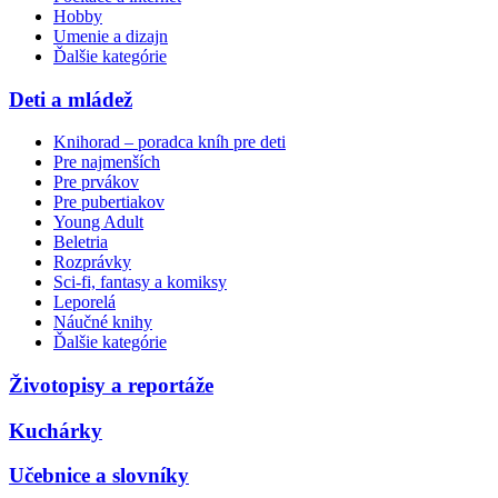
Hobby
Umenie a dizajn
Ďalšie kategórie
Deti a mládež
Knihorad – poradca kníh pre deti
Pre najmenších
Pre prvákov
Pre pubertiakov
Young Adult
Beletria
Rozprávky
Sci-fi, fantasy a komiksy
Leporelá
Náučné knihy
Ďalšie kategórie
Životopisy a reportáže
Kuchárky
Učebnice a slovníky