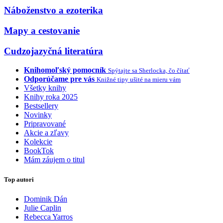
Náboženstvo a ezoterika
Mapy a cestovanie
Cudzojazyčná literatúra
Knihomoľský pomocník
Spýtajte sa Sherlocka, čo čítať
Odporúčame pre vás
Knižné tipy ušité na mieru vám
Všetky knihy
Knihy roka 2025
Bestsellery
Novinky
Pripravované
Akcie a zľavy
Kolekcie
BookTok
Mám záujem o titul
Top autori
Dominik Dán
Julie Caplin
Rebecca Yarros