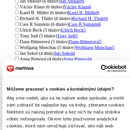
Ján Štrasser (6 titulov)
Ján Štrasser
6
Václav Klaus (6 titulov)
Václav Klaus
6
Karel B. Müller (6 titulov)
Karel B. Müller
6
Richard H. Thaler (6 titulov)
Richard H. Thaler
6
Cass R Sunstein (6 titulov)
Cass R Sunstein
6
Ulrich Beck (5 titulov)
Ulrich Beck
5
Tony Judt (5 titulov)
Tony Judt
5
Dana Bittnerová (5 titulov)
Dana Bittnerová
5
Wolfgang Munchau (5 titulov)
Wolfgang Munchau
5
Jan Sokol (4 tituly)
Jan Sokol
4
Anna Putnová (4 tituly)
Anna Putnová
4
Jan Kaliba (4 tituly)
Jan Kaliba
4
Johana Hovorková (4 tituly)
Johana Hovorková
4
Kerry Howley (4 tituly)
Kerry Howley
4
Zygmunt Bauman (3 tituly)
Zygmunt Bauman
3
Petr Fiala (3 tituly)
Petr Fiala
3
Môžeme pracovať s cookies a kontaktnými údajmi?
Martin M. Šimečka (3 tituly)
Martin M. Šimečka
3
Aby sme vedeli, ako sa na našom webe správate, a mohli
Roger Scruton (3 tituly)
Roger Scruton
3
vám zobraziť tie najlepšie tipy na knihy, zbierame cookies.
Ďalšie možnosti
Niektoré sú naozaj potrebné a bez nich by naša stránka
Vydavateľstvo
vôbec nefungovala. Okrem toho používame analytické
Karolinum (24 titulov)
Karolinum
24
cookies, ktoré nám umožňujú zisťovať, ako náš web
Penguin Books (20 titulov)
Penguin Books
20