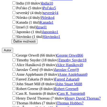
India (10 titulov)
India
10
Poľsko (5 titulov)
Poľsko
5
severský (4 tituly)
severský
4
Nórsko (4 tituly)
Nórsko
4
Kanada (1 titul)
Kanada
1
Izrael (1 titul)
Izrael
1
Japonsko (1 titul)
Japonsko
1
Slovinsko (1 titul)
Slovinsko
1
Ďalšie možnosti
Autor
George Orwell (66 titulov)
George Orwell
66
Timothy Snyder (18 titulov)
Timothy Snyder
18
Alice Hanáková (9 titulov)
Alice Hanáková
9
Jaroslav Černý (9 titulov)
Jaroslav Černý
9
Anne Applebaum (9 titulov)
Anne Applebaum
9
Fareed Zakaria (9 titulov)
Fareed Zakaria
9
John Stuart Mill (8 titulov)
John Stuart Mill
8
Robert Greene (8 titulov)
Robert Greene
8
Cass R. Sunstein (8 titulov)
Cass R. Sunstein
8
Henry David Thoreau (7 titulov)
Henry David Thoreau
7
Thomas Hobbes (7 titulov)
Thomas Hobbes
7