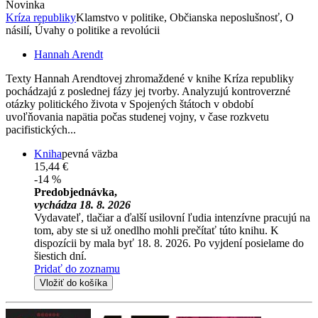
Novinka
Kríza republiky
Klamstvo v politike, Občianska neposlušnosť, O
násilí, Úvahy o politike a revolúcii
Hannah Arendt
Texty Hannah Arendtovej zhromaždené v knihe Kríza republiky
pochádzajú z poslednej fázy jej tvorby. Analyzujú kontroverzné
otázky politického života v Spojených štátoch v období
uvoľňovania napätia počas studenej vojny, v čase rozkvetu
pacifistických...
Kniha
pevná väzba
15,44 €
-14 %
Predobjednávka,
vychádza 18. 8. 2026
Vydavateľ, tlačiar a ďalší usilovní ľudia intenzívne pracujú na
tom, aby ste si už onedlho mohli prečítať túto knihu. K
dispozícii by mala byť 18. 8. 2026. Po vyjdení posielame do
šiestich dní.
Pridať do zoznamu
Vložiť do košíka