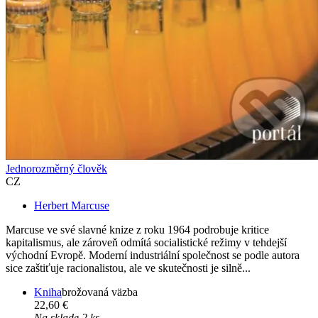
Jednorozměrný člověk
CZ
Herbert Marcuse
Marcuse ve své slavné knize z roku 1964 podrobuje kritice
kapitalismus, ale zároveň odmítá socialistické režimy v tehdejší
východní Evropě. Moderní industriální společnost se podle autora
sice zaštiťuje racionalistou, ale ve skutečnosti je silně...
Kniha
brožovaná väzba
22,60 €
Na sklade 2 ks