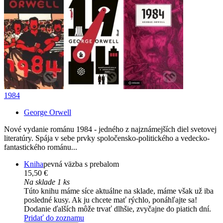
1984
George Orwell
Nové vydanie románu 1984 - jedného z najznámejších diel svetovej
literatúry. Spája v sebe prvky spoločensko-politického a vedecko-
fantastického románu...
Kniha
pevná väzba s prebalom
15,50 €
Na sklade 1 ks
Túto knihu máme síce aktuálne na sklade, máme však už iba
posledné kusy. Ak ju chcete mať rýchlo, ponáhľajte sa!
Dodanie ďalších môže trvať dlhšie, zvyčajne do piatich dní.
Pridať do zoznamu