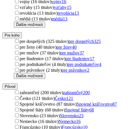
vojny (16 titulov)
vojny
16
vzťahy (15 titulov)
vzťahy
15
revolúcia (13 titulov)
revolúcia
13
médiá (13 titulov)
médiá
13
Ďalšie možnosti
Pre koho
pre dospelých (325 titulov)
pre dospelých
325
pre ženy (40 titulov)
pre ženy
40
pre mužov (37 titulov)
pre mužov
37
pre študentov (17 titulov)
pre študentov
17
pre podnikateľov (4 tituly)
pre podnikateľov
4
pre právnikov (2 tituly)
pre právnikov
2
Ďalšie možnosti
Pôvod
zahraničný (200 titulov)
zahraničný
200
Česko (121 titulov)
Česko
121
Spojené kráľovstvo (87 titulov)
Spojené kráľovstvo
87
Spojené štáty (68 titulov)
Spojené štáty
68
Slovensko (23 titulov)
Slovensko
23
Nemecko (16 titulov)
Nemecko
16
Francúzsko (10 titulov)
Francúzsko
10