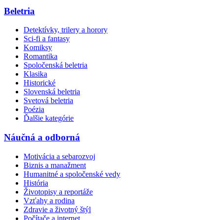
Beletria
Detektívky, trilery a horory
Sci-fi a fantasy
Komiksy
Romantika
Spoločenská beletria
Klasika
Historické
Slovenská beletria
Svetová beletria
Poézia
Ďalšie kategórie
Náučná a odborná
Motivácia a sebarozvoj
Biznis a manažment
Humanitné a spoločenské vedy
História
Životopisy a reportáže
Vzťahy a rodina
Zdravie a životný štýl
Počítače a internet