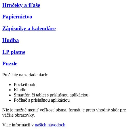
Hrnčeky a fľaše
Papiernictvo
Zápisníky a kalendáre
Hudba
LP platne
Puzzle
Prečítate na zariadeniach:
Pocketbook
Kindle
Smartfón či tablet s príslušnou aplikáciou
Počítač s príslušnou aplikáciou
Nie je možné meniť veľkosť písma, formát je preto vhodný skôr pre
väčšie obrazovky.
Viac informácií v
našich návodoch