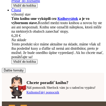
Pridať do zoznamu
Vložiť do košíka
Čítaná
výborný stav
Túto knihu sme vykúpili cez
Knihovrátok
a je vo
výbornom stave.
Rozdiel medzi touto knihou a novou by ste
asi ani nespoznali. Knihu sme označili nálepkou, ktorá môže
na niektorých obaloch zanechať stopy.
6,20 €
Na sklade
Tento produkt síce máme aktuálne na sklade, máme však už
iba posledné kusy a ďalšie už nemá ani distribútor, preto je
možné, že bude onedlho úplne vypredaný. Ak ho chcete mať,
ponáhľajte sa!
Vložiť do košíka
Ďalšie formáty
Chcete poradiť knihu?
Náš pomocník Sherlock vám ju s radosťou vypátra!
Knihomoľský pomocník