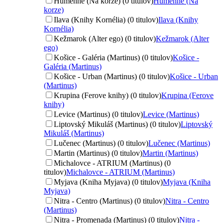
Humenné (Na korze) (0 titulov)
Humenné (Na
korze)
Ilava (Knihy Kornélia) (0 titulov)
Ilava (Knihy
Kornélia)
Kežmarok (Alter ego) (0 titulov)
Kežmarok (Alter
ego)
Košice - Galéria (Martinus) (0 titulov)
Košice -
Galéria (Martinus)
Košice - Urban (Martinus) (0 titulov)
Košice - Urban
(Martinus)
Krupina (Ferove knihy) (0 titulov)
Krupina (Ferove
knihy)
Levice (Martinus) (0 titulov)
Levice (Martinus)
Liptovský Mikuláš (Martinus) (0 titulov)
Liptovský
Mikuláš (Martinus)
Lučenec (Martinus) (0 titulov)
Lučenec (Martinus)
Martin (Martinus) (0 titulov)
Martin (Martinus)
Michalovce - ATRIUM (Martinus) (0
titulov)
Michalovce - ATRIUM (Martinus)
Myjava (Kniha Myjava) (0 titulov)
Myjava (Kniha
Myjava)
Nitra - Centro (Martinus) (0 titulov)
Nitra - Centro
(Martinus)
Nitra - Promenada (Martinus) (0 titulov)
Nitra -