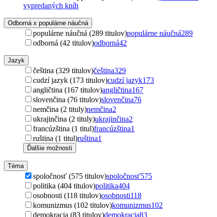
vypredaných kníh
Odborná x populárne náučná
populárne náučná (289 titulov)
populárne náučná
289
odborná (42 titulov)
odborná
42
Jazyk
čeština (329 titulov)
čeština
329
cudzí jazyk (173 titulov)
cudzí jazyk
173
angličtina (167 titulov)
angličtina
167
slovenčina (76 titulov)
slovenčina
76
nemčina (2 tituly)
nemčina
2
ukrajinčina (2 tituly)
ukrajinčina
2
francúzština (1 titul)
francúzština
1
ruština (1 titul)
ruština
1
Ďalšie možnosti
Téma
spoločnosť (575 titulov)
spoločnosť
575
politika (404 titulov)
politika
404
osobnosti (118 titulov)
osobnosti
118
komunizmus (102 titulov)
komunizmus
102
demokracia (83 titulov)
demokracia
83