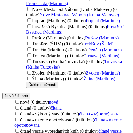
Promenada (Martinus)
Nové Mesto nad Váhom (Kniha Malovec) (0
titulov)
Nové Mesto nad Váhom (Kniha Malovec)
Poprad (Martinus) (0 titulov)
Poprad (Martinus)
Považská Bystrica (Martinus) (0 titulov)
Považská
Bystrica (Martinus)
Prešov (Martinus) (0 titulov)
Prešov (Martinus)
Trebišov (ŠUM) (0 titulov)
Trebišov (ŠUM)
Trenčín (Martinus) (0 titulov)
Trenčín (Martinus)
Trnava (Martinus) (0 titulov)
Trnava (Martinus)
Turzovka (Kniha Turzovka) (0 titulov)
Turzovka
(Kniha Turzovka)
Zvolen (Martinus) (0 titulov)
Zvolen (Martinus)
Žilina (Martinus) (0 titulov)
Žilina (Martinus)
Ďalšie možnosti
Nové / čítané
nová (0 titulov)
nová
čítaná (0 titulov)
čítaná
čítaná - výborný stav (0 titulov)
čítaná - výborný stav
čítaná - mierne opotrebovaná (0 titulov)
čítaná - mierne
opotrebovaná
čítané verzie vypredaných kníh (0 titulov)
čítané verzie