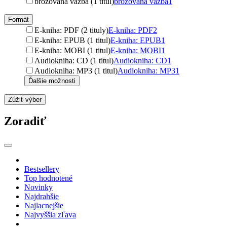
brožovaná väzba (1 titul)
brožovaná väzba
1
Formát
E-kniha: PDF (2 tituly)
E-kniha: PDF
2
E-kniha: EPUB (1 titul)
E-kniha: EPUB
1
E-kniha: MOBI (1 titul)
E-kniha: MOBI
1
Audiokniha: CD (1 titul)
Audiokniha: CD
1
Audiokniha: MP3 (1 titul)
Audiokniha: MP3
1
Ďalšie možnosti
Zúžiť výber
Zoradiť
Bestsellery
Top hodnotené
Novinky
Najdrahšie
Najlacnejšie
Najvyššia zľava