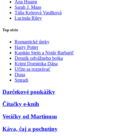
Ana Huang
Sarah J. Maas
Táňa Keleová Vasilková
Lucinda Riley
Top série
Romantické úteky
Harry Potter
Kapitán Stein a Notár Barbarič
Denník odvážneho bojka
Krimi Dominika Dána
Učím sa rozprávať
Duna
Smradi
Darčekové poukážky
Čítačky e-kníh
Vecičky od Martinusu
Káva, čaj a pochutiny