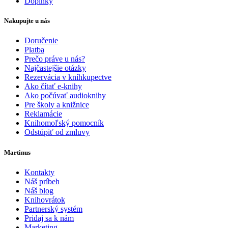
Doplnky
Nakupujte u nás
Doručenie
Platba
Prečo práve u nás?
Najčastejšie otázky
Rezervácia v kníhkupectve
Ako čítať e-knihy
Ako počúvať audioknihy
Pre školy a knižnice
Reklamácie
Knihomoľský pomocník
Odstúpiť od zmluvy
Martinus
Kontakty
Náš príbeh
Náš blog
Knihovrátok
Partnerský systém
Pridaj sa k nám
Marketing