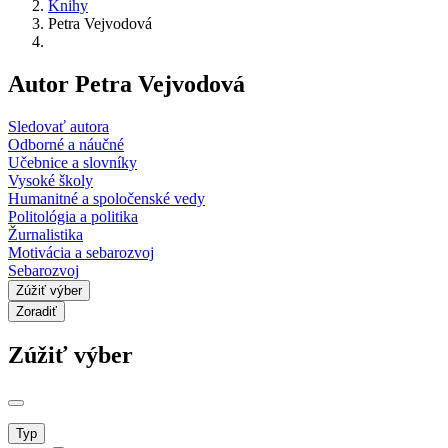
Knihy
Petra Vejvodová
Autor Petra Vejvodová
Sledovať autora
Odborné a náučné
Učebnice a slovníky
Vysoké školy
Humanitné a spoločenské vedy
Politológia a politika
Žurnalistika
Motivácia a sebarozvoj
Sebarozvoj
Zúžiť výber
Zoradiť
Zúžiť výber
Typ