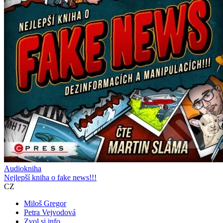
Audiokniha
Nejlepší kniha o fake news!!!
CZ
Miloš Gregor
Petra Vejvodová
Zvol si info