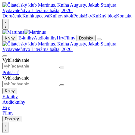
Doručenie
Kníhkupectvá
Knihovrátok
Poukážky
Knižný blog
Kontakt
E-knihy
Audioknihy
Hry
Filmy
Knihy
Doplnky
Vyhľadávanie
Prihlásiť
Vyhľadávanie
Knihy
E-knihy
Audioknihy
Hry
Filmy
Doplnky