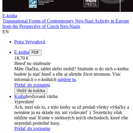
E-kniha
Transnational Forms of Contemporary Neo-Nazi Activity in Europe
from the Perspective of Czech Neo-Nazis
EN
Petra Vejvodová
E-kniha
PDF
18,70 €
Ihneď na stiahnutie
Máte čítačku, tablet alebo mobil? Stiahnite si do nich e-knihu:
budete ju mať hneď a ešte aj ušetríte život stromom. Viac
informácii o e-knihách
nájdete tu
.
Pridať do zoznamu
Vložiť do košíka
Kniha
brožovaná väzba
Vypredané
Ach, mrzí nás to, z tejto knihy sa už predali všetky výtlačky a
nemáme ju na sklade my ani vydavateľ :( Teoreticky však
môžete mať šťastie v niektorých iných obchodoch, ktoré ešte
nepredali posledné kusy.
Pridať do zoznamu