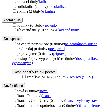
kniha (4 tituly)
kniha
4
audiokniha (2 tituly)
audiokniha
2
e-kniha (2 tituly)
e-kniha
2
Zobraziť iba
novinky (0 titulov)
novinky
zľavnené tituly (0 titulov)
zľavnené tituly
Dostupnosť
na centrálnom sklade (0 titulov)
na centrálnom sklade
predpredaj (0 titulov)
predpredaj
pripravujeme (0 titulov)
pripravujeme
dostupná (bez vypredaných) (0 titulov)
dostupná (bez
vypredaných)
Dostupnosť v kníhkupectve
Trebišov (ŠUM) (0 titulov)
Trebišov (ŠUM)
Nové / čítané
nová (0 titulov)
nová
čítaná (0 titulov)
čítaná
čítaná - výborný stav (0 titulov)
čítaná - výborný stav
čítaná - mierne opotrebovaná (0 titulov)
čítaná - mierne