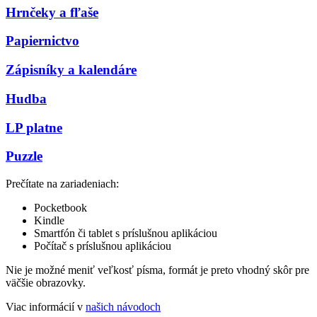
Hrnčeky a fľaše
Papiernictvo
Zápisníky a kalendáre
Hudba
LP platne
Puzzle
Prečítate na zariadeniach:
Pocketbook
Kindle
Smartfón či tablet s príslušnou aplikáciou
Počítač s príslušnou aplikáciou
Nie je možné meniť veľkosť písma, formát je preto vhodný skôr pre
väčšie obrazovky.
Viac informácií v
našich návodoch