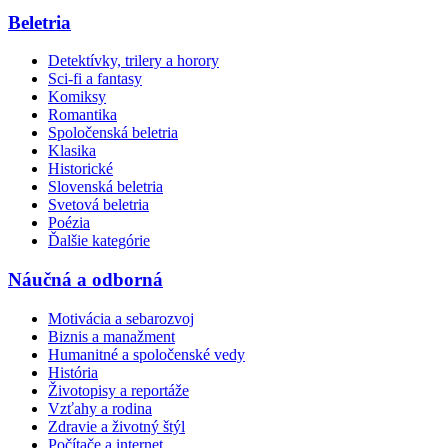
Beletria
Detektívky, trilery a horory
Sci-fi a fantasy
Komiksy
Romantika
Spoločenská beletria
Klasika
Historické
Slovenská beletria
Svetová beletria
Poézia
Ďalšie kategórie
Náučná a odborná
Motivácia a sebarozvoj
Biznis a manažment
Humanitné a spoločenské vedy
História
Životopisy a reportáže
Vzťahy a rodina
Zdravie a životný štýl
Počítače a internet