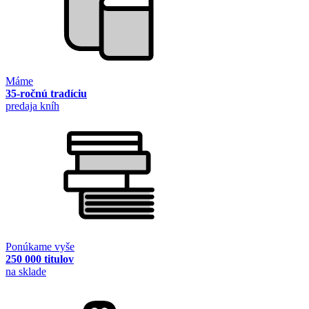
Máme
35-ročnú tradíciu
predaja kníh
Ponúkame vyše
250 000 titulov
na sklade