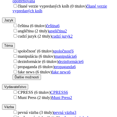
opotrebovaná
čítané verzie vypredaných kníh (0 titulov)
čítané verzie
vypredaných kníh
Jazyk
čeština (6 titulov)
čeština
6
angličtina (2 tituly)
angličtina
2
cudzí jazyk (2 tituly)
cudzí jazyk
2
Téma
spoločnosť (6 titulov)
spoločnosť
6
manipulácia (6 titulov)
manipulácia
6
dezinformácie (6 titulov)
dezinformácie
6
propaganda (6 titulov)
propaganda
6
fake news (6 titulov)
fake news
6
Ďalšie možnosti
Vydavateľstvo
CPRESS (6 titulov)
CPRESS
6
Muni Press (2 tituly)
Muni Press
2
Väzba
pevná väzba (3 tituly)
pevná väzba
3