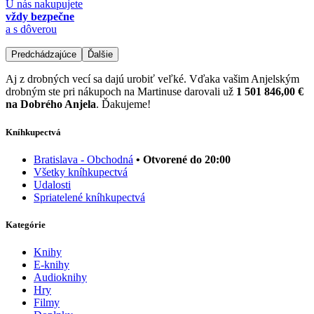
U nás nakupujete
vždy bezpečne
a s dôverou
Predchádzajúce
Ďalšie
Aj z drobných vecí sa dajú urobiť veľké. Vďaka vašim Anjelským
drobným ste pri nákupoch na Martinuse darovali už
1 501 846,00 €
na Dobrého Anjela
. Ďakujeme!
Kníhkupectvá
Bratislava - Obchodná
• Otvorené do 20:00
Všetky kníhkupectvá
Udalosti
Spriatelené kníhkupectvá
Kategórie
Knihy
E-knihy
Audioknihy
Hry
Filmy