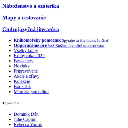
Náboženstvo a ezoterika
Mapy a cestovanie
Cudzojazyčná literatúra
Knihomoľský pomocník
Spýtajte sa Sherlocka, čo čítať
Odporúčame pre vás
Knižné tipy ušité na mieru vám
Všetky knihy
Knihy roka 2025
Bestsellery
Novinky
Pripravované
Akcie a zľavy
Kolekcie
BookTok
Mám záujem o titul
Top autori
Dominik Dán
Julie Caplin
Rebecca Yarros