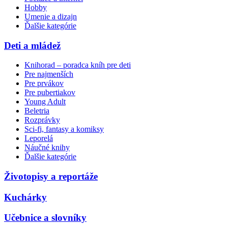
Hobby
Umenie a dizajn
Ďalšie kategórie
Deti a mládež
Knihorad – poradca kníh pre deti
Pre najmenších
Pre prvákov
Pre pubertiakov
Young Adult
Beletria
Rozprávky
Sci-fi, fantasy a komiksy
Leporelá
Náučné knihy
Ďalšie kategórie
Životopisy a reportáže
Kuchárky
Učebnice a slovníky