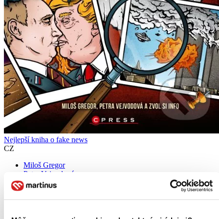
Nejlepší kniha o fake news
CZ
Miloš Gregor
Petra Vejvodová
Média, politici, sociální sítě – ze všech těchto zdrojů se na nás
neustále valí dohady o tom, kdo, jak a proč se nás snaží
dezinformovat. Co ale často opakovaná spojení fake news,
dezinformace a alternativní fakta zahrnují? Jedná se o...