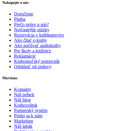
Nakupujte u nás
Doručenie
Platba
Prečo práve u nás?
Najčastejšie otázky
Rezervácia v kníhkupectve
Ako čítať e-knihy
Ako počúvať audioknihy
Pre školy a knižnice
Reklamácie
Knihomoľský pomocník
Odstúpiť od zmluvy
Martinus
Kontakty
Náš príbeh
Náš blog
Knihovrátok
Partnerský systém
Pridaj sa k nám
Marketing
Náš labák