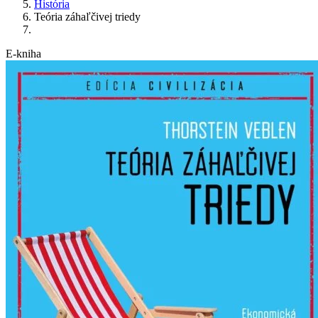
História
Teória záhaľčivej triedy
E-kniha