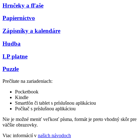
Hrnčeky a fľaše
Papiernictvo
Zápisníky a kalendáre
Hudba
LP platne
Puzzle
Prečítate na zariadeniach:
Pocketbook
Kindle
Smartfón či tablet s príslušnou aplikáciou
Počítač s príslušnou aplikáciou
Nie je možné meniť veľkosť písma, formát je preto vhodný skôr pre
väčšie obrazovky.
Viac informácií v
našich návodoch