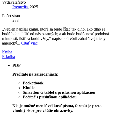
Vydavateľstvo
Premedia
, 2025
Počet strán
288
„Veblen napísal knihu, ktorá sa bude čítať tak dlho, ako dlho sa
budú bohatí líšiť od nás ostatných; a ak bude budúcnosť podobná
minulosti, líšiť sa budú vždy,“ napísal o Teórii záhaľčivej triedy
americký...
Čítať viac
Kniha
E-kniha
PDF
Prečítate na zariadeniach:
Pocketbook
Kindle
Smartfón či tablet s príslušnou aplikáciou
Počítač s príslušnou aplikáciou
Nie je možné meniť veľkosť písma, formát je preto
vhodný skôr pre väčšie obrazovky.