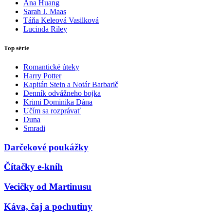
Ana Huang
Sarah J. Maas
Táňa Keleová Vasilková
Lucinda Riley
Top série
Romantické úteky
Harry Potter
Kapitán Stein a Notár Barbarič
Denník odvážneho bojka
Krimi Dominika Dána
Učím sa rozprávať
Duna
Smradi
Darčekové poukážky
Čítačky e-kníh
Vecičky od Martinusu
Káva, čaj a pochutiny