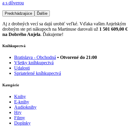
a s dôverou
Predchádzajúce
Ďalšie
Aj z drobných vecí sa dajú urobiť veľké. Vďaka vašim Anjelským
drobným ste pri nákupoch na Martinuse darovali už
1 501 609,00 €
na Dobrého Anjela
. Ďakujeme!
Kníhkupectvá
Bratislava - Obchodná
• Otvorené do 21:00
Všetky kníhkupectvá
Udalosti
Spriatelené kníhkupectvá
Kategórie
Knihy
E-knihy
Audioknihy
Hry
Filmy
Doplnky