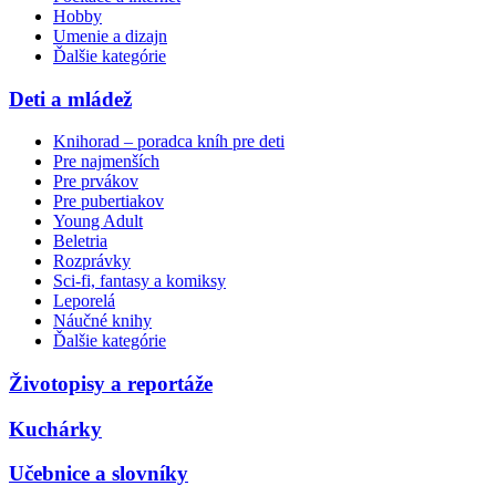
Hobby
Umenie a dizajn
Ďalšie kategórie
Deti a mládež
Knihorad – poradca kníh pre deti
Pre najmenších
Pre prvákov
Pre pubertiakov
Young Adult
Beletria
Rozprávky
Sci-fi, fantasy a komiksy
Leporelá
Náučné knihy
Ďalšie kategórie
Životopisy a reportáže
Kuchárky
Učebnice a slovníky