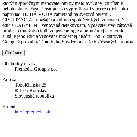
ktorých spoločným menovateľom by malo byť, aby ich čítanie
nebolo stratou času. Postupne sa vyprofilovali viaceré edície, ako
napríklad TICHÁ VODA zameraná na svetovú beletriu,
CIVILIZÁCIA prinášajúca knihy o spoločenských zmenách, či
edícia LABYRINT venovaná detektívkam. Vydavateľstvo zároveň
prinieslo množstvo kníh zo psychológie a populárnej ekonómie,
silná je jeho edícia venovaná modernej histórii - od Súostrovia
Gulag až po knihy Timothyho Snydera a ďalších súčasných autorov.
Čítať viac
Obchodný názov
Premedia Group s.r.o.
Adresa
Topolčianska 25
851 05 Bratislava
Slovenská republika
E-mail
info@premedia.sk