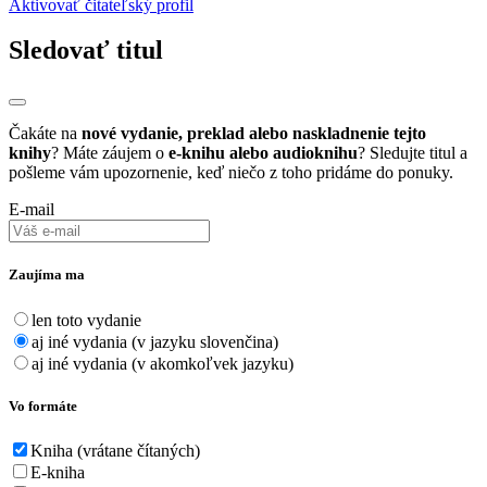
Aktivovať čitateľský profil
Sledovať titul
Čakáte na
nové vydanie, preklad alebo naskladnenie tejto
knihy
? Máte záujem o
e-knihu alebo audioknihu
? Sledujte titul a
pošleme vám upozornenie, keď niečo z toho pridáme do ponuky.
E-mail
Zaujíma ma
len toto vydanie
aj iné vydania (v jazyku slovenčina)
aj iné vydania (v akomkoľvek jazyku)
Vo formáte
Kniha (vrátane čítaných)
E-kniha