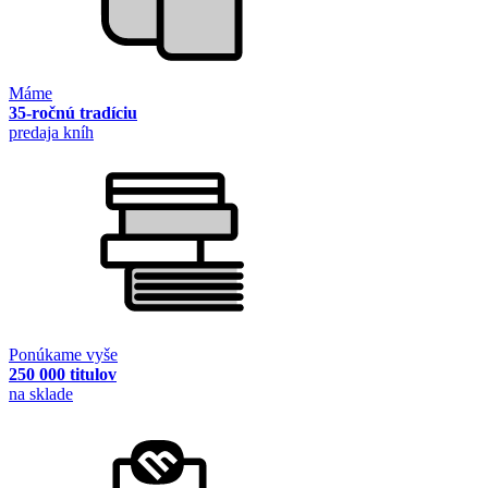
Máme
35-ročnú tradíciu
predaja kníh
Ponúkame vyše
250 000 titulov
na sklade