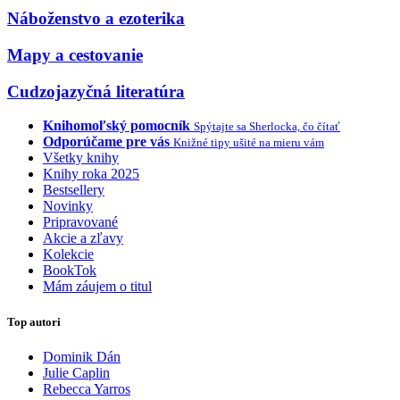
Náboženstvo a ezoterika
Mapy a cestovanie
Cudzojazyčná literatúra
Knihomoľský pomocník
Spýtajte sa Sherlocka, čo čítať
Odporúčame pre vás
Knižné tipy ušité na mieru vám
Všetky knihy
Knihy roka 2025
Bestsellery
Novinky
Pripravované
Akcie a zľavy
Kolekcie
BookTok
Mám záujem o titul
Top autori
Dominik Dán
Julie Caplin
Rebecca Yarros