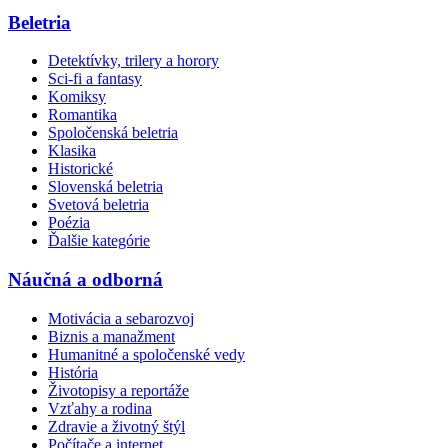
Beletria
Detektívky, trilery a horory
Sci-fi a fantasy
Komiksy
Romantika
Spoločenská beletria
Klasika
Historické
Slovenská beletria
Svetová beletria
Poézia
Ďalšie kategórie
Náučná a odborná
Motivácia a sebarozvoj
Biznis a manažment
Humanitné a spoločenské vedy
História
Životopisy a reportáže
Vzťahy a rodina
Zdravie a životný štýl
Počítače a internet