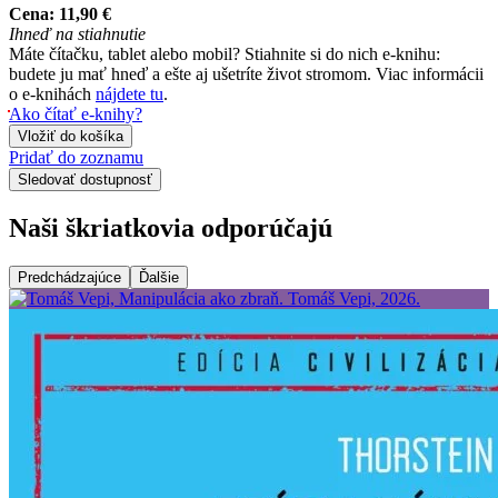
Cena:
11,90 €
Ihneď na stiahnutie
Máte čítačku, tablet alebo mobil? Stiahnite si do nich e-knihu:
budete ju mať hneď a ešte aj ušetríte život stromom. Viac informácii
o e-knihách
nájdete tu
.
Ako čítať e-knihy?
Vložiť do košíka
Pridať do zoznamu
Sledovať dostupnosť
Naši škriatkovia odporúčajú
Predchádzajúce
Ďalšie