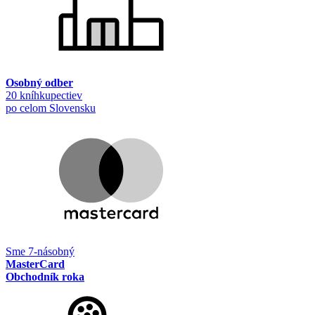
Osobný odber
20 kníhkupectiev
po celom Slovensku
Sme 7-násobný
MasterCard
Obchodník roka