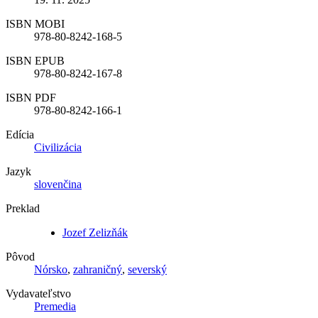
ISBN MOBI
978-80-8242-168-5
ISBN EPUB
978-80-8242-167-8
ISBN PDF
978-80-8242-166-1
Edícia
Civilizácia
Jazyk
slovenčina
Preklad
Jozef Zelizňák
Pôvod
Nórsko
,
zahraničný
,
severský
Vydavateľstvo
Premedia