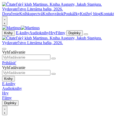
Doručenie
Kníhkupectvá
Knihovrátok
Poukážky
Knižný blog
Kontakt
E-knihy
Audioknihy
Hry
Filmy
Knihy
Doplnky
Vyhľadávanie
Prihlásiť
Vyhľadávanie
Knihy
E-knihy
Audioknihy
Hry
Filmy
Doplnky