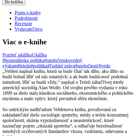
Do košíka
Popis e-knihy
Podrobnosti
Recenzie
Vydavateľstvo
Viac o e-knihe
Pozrieť ukážku
Ukážka
#hospodárska politika
#spoločenskovedný
výskum
#trieda
#politika
#ľudské práva
#spoločnosť
#veda
„Veblen napísal knihu, ktorá sa bude čítať tak dlho, ako dlho sa
budú bohatí líšiť od nás ostatných; a ak bude budúcnosť podobná
minulosti, líšiť sa budú vždy,“ napísal o Teórii záhaľčivej triedy
americký sociológ Alan Wolfe. Od svojho prvého vydania v roku
1899 sa dielo stalo klasikou sociálneho, ekonomického a politického
myslenia a malo vplyv, ktorý presiahol sféru ekonómie.
So satirickým nadhľadom Veblenova kniha, považovaná za
zakladateľské dielo sociológie spotreby, módy a teórie konzumnej
spoločnosti, skúma vyprázdnenosť a neautentickosť, ktoré
naznačuje pojem „okázalá spotreba“, a odhaľuje bezobsažnosť
mnohých oceňovaných štandardov vkusu, vzdelania, odievania a