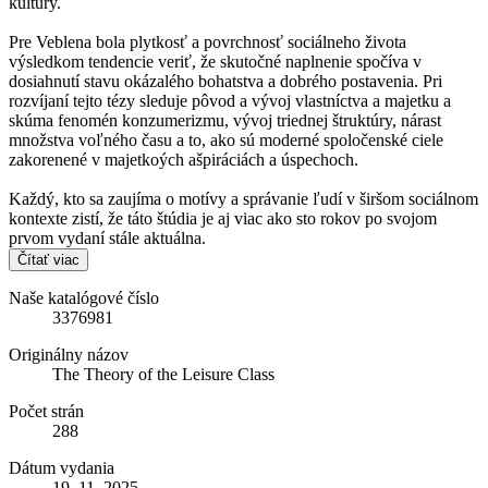
kultúry.
Pre Veblena bola plytkosť a povrchnosť sociálneho života
výsledkom tendencie veriť, že skutočné naplnenie spočíva v
dosiahnutí stavu okázalého bohatstva a dobrého postavenia. Pri
rozvíjaní tejto tézy sleduje pôvod a vývoj vlastníctva a majetku a
skúma fenomén konzumerizmu, vývoj triednej štruktúry, nárast
množstva voľného času a to, ako sú moderné spoločenské ciele
zakorenené v majetkoých ašpiráciách a úspechoch.
Každý, kto sa zaujíma o motívy a správanie ľudí v širšom sociálnom
kontexte zistí, že táto štúdia je aj viac ako sto rokov po svojom
prvom vydaní stále aktuálna.
Čítať viac
Naše katalógové číslo
3376981
Originálny názov
The Theory of the Leisure Class
Počet strán
288
Dátum vydania
19. 11. 2025