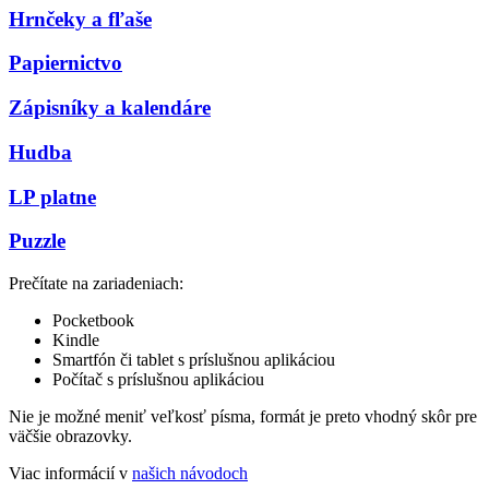
Hrnčeky a fľaše
Papiernictvo
Zápisníky a kalendáre
Hudba
LP platne
Puzzle
Prečítate na zariadeniach:
Pocketbook
Kindle
Smartfón či tablet s príslušnou aplikáciou
Počítač s príslušnou aplikáciou
Nie je možné meniť veľkosť písma, formát je preto vhodný skôr pre
väčšie obrazovky.
Viac informácií v
našich návodoch