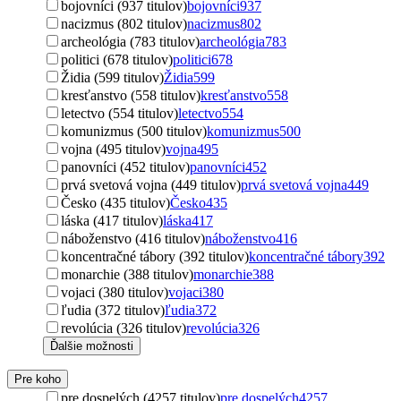
bojovníci (937 titulov)
bojovníci
937
nacizmus (802 titulov)
nacizmus
802
archeológia (783 titulov)
archeológia
783
politici (678 titulov)
politici
678
Židia (599 titulov)
Židia
599
kresťanstvo (558 titulov)
kresťanstvo
558
letectvo (554 titulov)
letectvo
554
komunizmus (500 titulov)
komunizmus
500
vojna (495 titulov)
vojna
495
panovníci (452 titulov)
panovníci
452
prvá svetová vojna (449 titulov)
prvá svetová vojna
449
Česko (435 titulov)
Česko
435
láska (417 titulov)
láska
417
náboženstvo (416 titulov)
náboženstvo
416
koncentračné tábory (392 titulov)
koncentračné tábory
392
monarchie (388 titulov)
monarchie
388
vojaci (380 titulov)
vojaci
380
ľudia (372 titulov)
ľudia
372
revolúcia (326 titulov)
revolúcia
326
Ďalšie možnosti
Pre koho
pre dospelých (4257 titulov)
pre dospelých
4257