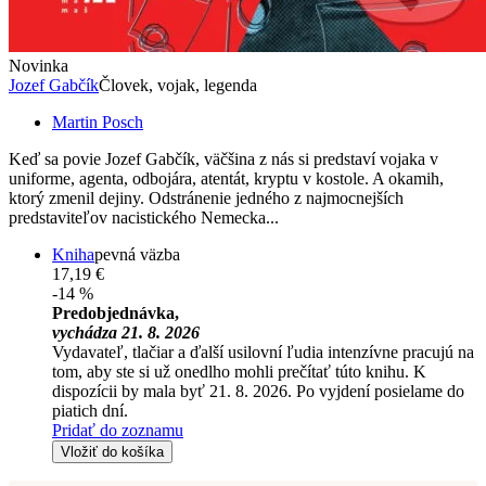
Novinka
Jozef Gabčík
Človek, vojak, legenda
Martin Posch
Keď sa povie Jozef Gabčík, väčšina z nás si predstaví vojaka v
uniforme, agenta, odbojára, atentát, kryptu v kostole. A okamih,
ktorý zmenil dejiny. Odstránenie jedného z najmocnejších
predstaviteľov nacistického Nemecka...
Kniha
pevná väzba
17,19 €
-14 %
Predobjednávka,
vychádza 21. 8. 2026
Vydavateľ, tlačiar a ďalší usilovní ľudia intenzívne pracujú na
tom, aby ste si už onedlho mohli prečítať túto knihu. K
dispozícii by mala byť 21. 8. 2026. Po vyjdení posielame do
piatich dní.
Pridať do zoznamu
Vložiť do košíka