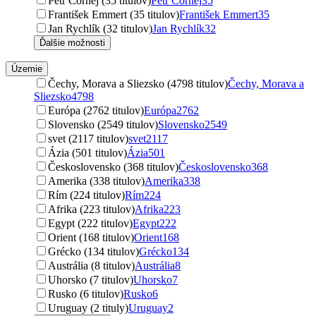
Petr Čornej (35 titulov)
Petr Čornej
35
František Emmert (35 titulov)
František Emmert
35
Jan Rychlík (32 titulov)
Jan Rychlík
32
Ďalšie možnosti
Územie
Čechy, Morava a Sliezsko (4798 titulov)
Čechy, Morava a
Sliezsko
4798
Európa (2762 titulov)
Európa
2762
Slovensko (2549 titulov)
Slovensko
2549
svet (2117 titulov)
svet
2117
Ázia (501 titulov)
Ázia
501
Československo (368 titulov)
Československo
368
Amerika (338 titulov)
Amerika
338
Rím (224 titulov)
Rím
224
Afrika (223 titulov)
Afrika
223
Egypt (222 titulov)
Egypt
222
Orient (168 titulov)
Orient
168
Grécko (134 titulov)
Grécko
134
Austrália (8 titulov)
Austrália
8
Uhorsko (7 titulov)
Uhorsko
7
Rusko (6 titulov)
Rusko
6
Uruguay (2 tituly)
Uruguay
2