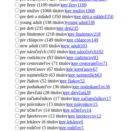
pre ženy (1109 titulov)
pre ženy
1109
pre mužov (1068 titulov)
pre mužov
1068
pre deti a mládež (350 titulov)
pre deti a mládež
350
young adult (338 titulov)
young adult
338
pre deti (235 titulov)
pre deti
235
pre študentov (218 titulov)
pre študentov
218
pre chlapcov (149 titulov)
pre chlapcov
149
new adult (103 titulov)
new adult
103
pre náročných (102 titulov)
pre náročných
102
pre cudzincov (83 titulov)
pre cudzincov
83
pre cestovateľov (71 titulov)
pre cestovateľov
71
pre kresťanov (67 titulov)
pre kresťanov
67
pre najmenších (63 titulov)
pre najmenších
63
pre žiakov (52 titulov)
pre žiakov
52
pre podnikateľov (36 titulov)
pre podnikateľov
36
pre dievčatá (28 titulov)
pre dievčatá
28
pre začiatočníkov (17 titulov)
pre začiatočníkov
17
pre právnikov (15 titulov)
pre právnikov
15
pre učiteľov (14 titulov)
pre učiteľov
14
pre športovcov (12 titulov)
pre športovcov
12
pre lekárov (6 titulov)
pre lekárov
6
pre rodičov (5 titulov)
pre rodičov
5