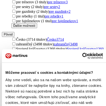
pre trénerov (3 tituly)
pre trénerov
3
pre sestry (2 tituly)
pre sestry
2
pre gazdinky (2 tituly)
pre gazdinky
2
pre rebelky (1 titul)
pre rebelky
1
pre fajnšmekrov (1 titul)
pre fajnšmekrov
1
Ďalšie možnosti
Pôvod
Česko (3714 titulov)
Česko
3714
zahraničný (3498 titulov)
zahraničný
3498
Spojené kráľovstvo (1360 titulov)
Spojené kráľovstvo
1360
Slovensko (1156 titulov)
Slovensko
1156
Spojené štáty (859 titulov)
Spojené štáty
859
Nemecko (201 titulov)
Nemecko
201
Francúzsko (186 titulov)
Francúzsko
186
Môžeme pracovať s cookies a kontaktnými údajmi?
Írsko (121 titulov)
Írsko
121
Taliansko (109 titulov)
Taliansko
109
Aby sme vedeli, ako sa na našom webe správate, a mohli
Čína (96 titulov)
Čína
96
vám zobraziť tie najlepšie tipy na knihy, zbierame cookies.
severský (79 titulov)
severský
79
Niektoré sú naozaj potrebné a bez nich by naša stránka
Izrael (69 titulov)
Izrael
69
Poľsko (63 titulov)
Poľsko
63
vôbec nefungovala. Okrem toho používame analytické
Rusko (62 titulov)
Rusko
62
cookies, ktoré nám umožňujú zisťovať, ako náš web
Kanada (56 titulov)
Kanada
56