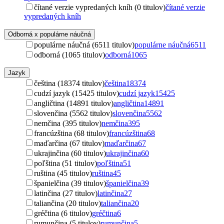
čítané verzie vypredaných kníh (0 titulov)
čítané verzie
vypredaných kníh
Odborná x populárne náučná
populárne náučná (6511 titulov)
populárne náučná
6511
odborná (1065 titulov)
odborná
1065
Jazyk
čeština (18374 titulov)
čeština
18374
cudzí jazyk (15425 titulov)
cudzí jazyk
15425
angličtina (14891 titulov)
angličtina
14891
slovenčina (5562 titulov)
slovenčina
5562
nemčina (395 titulov)
nemčina
395
francúzština (68 titulov)
francúzština
68
maďarčina (67 titulov)
maďarčina
67
ukrajinčina (60 titulov)
ukrajinčina
60
poľština (51 titulov)
poľština
51
ruština (45 titulov)
ruština
45
španielčina (39 titulov)
španielčina
39
latinčina (27 titulov)
latinčina
27
taliančina (20 titulov)
taliančina
20
gréčtina (6 titulov)
gréčtina
6
rumunčina (5 titulov)
rumunčina
5