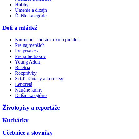
Hobby
Umenie a dizajn
Ďalšie kategórie
Deti a mládež
Knihorad – poradca kníh pre deti
Pre najmenších
Pre prvákov
Pre pubertiakov
Young Adult
Beletria
Rozprávky
Sci-fi, fantasy a komiksy
Leporelá
Náučné knihy
Ďalšie kategórie
Životopisy a reportáže
Kuchárky
Učebnice a slovníky