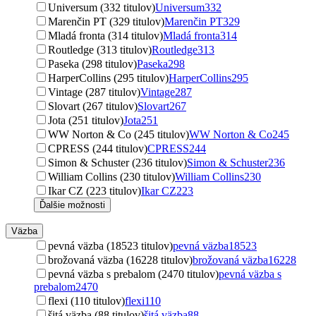
Universum (332 titulov)
Universum
332
Marenčin PT (329 titulov)
Marenčin PT
329
Mladá fronta (314 titulov)
Mladá fronta
314
Routledge (313 titulov)
Routledge
313
Paseka (298 titulov)
Paseka
298
HarperCollins (295 titulov)
HarperCollins
295
Vintage (287 titulov)
Vintage
287
Slovart (267 titulov)
Slovart
267
Jota (251 titulov)
Jota
251
WW Norton & Co (245 titulov)
WW Norton & Co
245
CPRESS (244 titulov)
CPRESS
244
Simon & Schuster (236 titulov)
Simon & Schuster
236
William Collins (230 titulov)
William Collins
230
Ikar CZ (223 titulov)
Ikar CZ
223
Ďalšie možnosti
Väzba
pevná väzba (18523 titulov)
pevná väzba
18523
brožovaná väzba (16228 titulov)
brožovaná väzba
16228
pevná väzba s prebalom (2470 titulov)
pevná väzba s
prebalom
2470
flexi (110 titulov)
flexi
110
šitá väzba (88 titulov)
šitá väzba
88