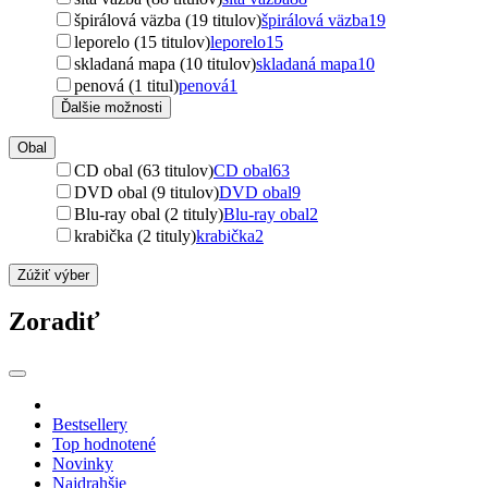
špirálová väzba (19 titulov)
špirálová väzba
19
leporelo (15 titulov)
leporelo
15
skladaná mapa (10 titulov)
skladaná mapa
10
penová (1 titul)
penová
1
Ďalšie možnosti
Obal
CD obal (63 titulov)
CD obal
63
DVD obal (9 titulov)
DVD obal
9
Blu-ray obal (2 tituly)
Blu-ray obal
2
krabička (2 tituly)
krabička
2
Zúžiť výber
Zoradiť
Bestsellery
Top hodnotené
Novinky
Najdrahšie