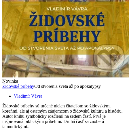
Novinka
Židovské príbehy
Od stvorenia sveta až po apokalypsy
Vladimír Vávra
Židovské príbehy sú určené nielen čitateľom so židovskými
koreňmi, ale aj ostatným záujemcom o židovskú kultúru a históriu.
Autor knihu symbolicky rozčlenil na sedem častí. Prvá je
inšpirovaná biblickými príbehmi. Druhá časť sa zaoberá
talmudickými...