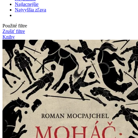
Najlacnejšie
Najvyššia zľava
Použité filtre
Zrušiť filtre
Knihy