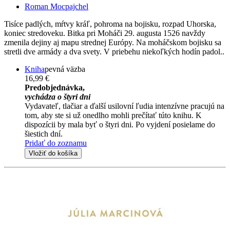
Roman Mocpajchel
Tisíce padlých, mŕtvy kráľ, pohroma na bojisku, rozpad Uhorska,
koniec stredoveku. Bitka pri Moháči 29. augusta 1526 navždy
zmenila dejiny aj mapu strednej Európy. Na moháčskom bojisku sa
stretli dve armády a dva svety. V priebehu niekoľkých hodín padol..
Kniha
pevná väzba
16,99 €
Predobjednávka,
vychádza o štyri dni
Vydavateľ, tlačiar a ďalší usilovní ľudia intenzívne pracujú na
tom, aby ste si už onedlho mohli prečítať túto knihu. K
dispozícii by mala byť o štyri dni. Po vyjdení posielame do
šiestich dní.
Pridať do zoznamu
Vložiť do košíka