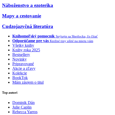
Náboženstvo a ezoterika
Mapy a cestovanie
Cudzojazyčná literatúra
Knihomoľský pomocník
Spýtajte sa Sherlocka, čo čítať
Odporúčame pre vás
Knižné tipy ušité na mieru vám
Všetky knihy
Knihy roka 2025
Bestsellery
Novinky
Pripravované
Akcie a zľavy
Kolekcie
BookTok
Mám záujem o titul
Top autori
Dominik Dán
Julie Caplin
Rebecca Yarros