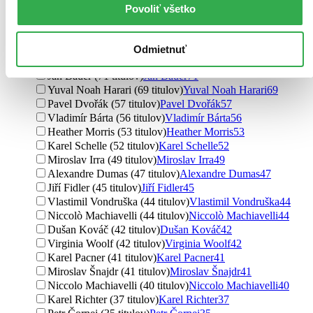
Mark Twain (90 titulov)
Mark Twain
90
Povoliť všetko
William Shakespeare (88 titulov)
William Shakespeare
88
Jiří Kovařík (79 titulov)
Jiří Kovařík
79
Vladimír Liška (74 titulov)
Vladimír Liška
74
Odmietnuť
Roman Cílek (74 titulov)
Roman Cílek
74
Jan Bauer (71 titulov)
Jan Bauer
71
Yuval Noah Harari (69 titulov)
Yuval Noah Harari
69
Pavel Dvořák (57 titulov)
Pavel Dvořák
57
Vladimír Bárta (56 titulov)
Vladimír Bárta
56
Heather Morris (53 titulov)
Heather Morris
53
Karel Schelle (52 titulov)
Karel Schelle
52
Miroslav Irra (49 titulov)
Miroslav Irra
49
Alexandre Dumas (47 titulov)
Alexandre Dumas
47
Jiří Fidler (45 titulov)
Jiří Fidler
45
Vlastimil Vondruška (44 titulov)
Vlastimil Vondruška
44
Niccolò Machiavelli (44 titulov)
Niccolò Machiavelli
44
Dušan Kováč (42 titulov)
Dušan Kováč
42
Virginia Woolf (42 titulov)
Virginia Woolf
42
Karel Pacner (41 titulov)
Karel Pacner
41
Miroslav Šnajdr (41 titulov)
Miroslav Šnajdr
41
Niccolo Machiavelli (40 titulov)
Niccolo Machiavelli
40
Karel Richter (37 titulov)
Karel Richter
37