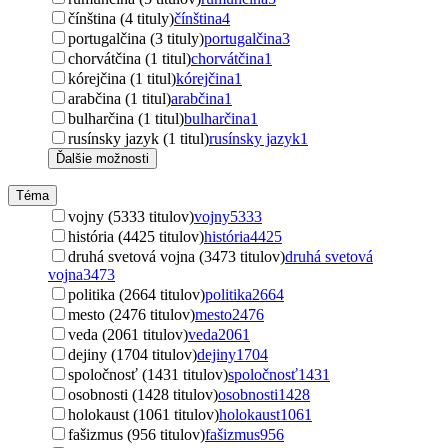
čínština (4 tituly)
čínština
4
portugalčina (3 tituly)
portugalčina
3
chorvátčina (1 titul)
chorvátčina
1
kórejčina (1 titul)
kórejčina
1
arabčina (1 titul)
arabčina
1
bulharčina (1 titul)
bulharčina
1
rusínsky jazyk (1 titul)
rusínsky jazyk
1
Ďalšie možnosti
Téma
vojny (5333 titulov)
vojny
5333
história (4425 titulov)
história
4425
druhá svetová vojna (3473 titulov)
druhá svetová
vojna
3473
politika (2664 titulov)
politika
2664
mesto (2476 titulov)
mesto
2476
veda (2061 titulov)
veda
2061
dejiny (1704 titulov)
dejiny
1704
spoločnosť (1431 titulov)
spoločnosť
1431
osobnosti (1428 titulov)
osobnosti
1428
holokaust (1061 titulov)
holokaust
1061
fašizmus (956 titulov)
fašizmus
956