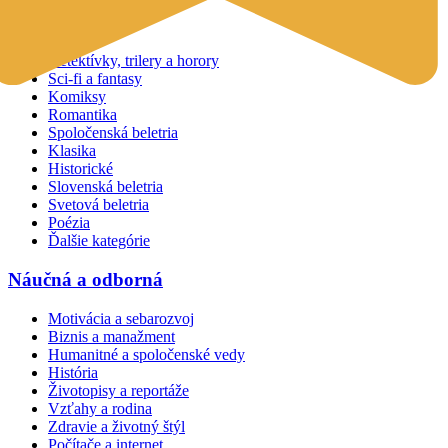
Beletria
Detektívky, trilery a horory
Sci-fi a fantasy
Komiksy
Romantika
Spoločenská beletria
Klasika
Historické
Slovenská beletria
Svetová beletria
Poézia
Ďalšie kategórie
Náučná a odborná
Motivácia a sebarozvoj
Biznis a manažment
Humanitné a spoločenské vedy
História
Životopisy a reportáže
Vzťahy a rodina
Zdravie a životný štýl
Počítače a internet