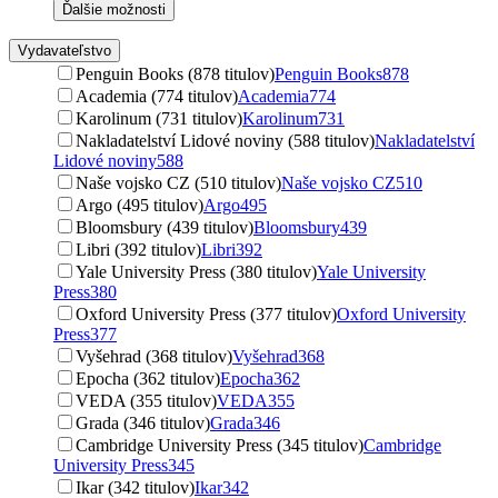
Ďalšie možnosti
Vydavateľstvo
Penguin Books (878 titulov)
Penguin Books
878
Academia (774 titulov)
Academia
774
Karolinum (731 titulov)
Karolinum
731
Nakladatelství Lidové noviny (588 titulov)
Nakladatelství
Lidové noviny
588
Naše vojsko CZ (510 titulov)
Naše vojsko CZ
510
Argo (495 titulov)
Argo
495
Bloomsbury (439 titulov)
Bloomsbury
439
Libri (392 titulov)
Libri
392
Yale University Press (380 titulov)
Yale University
Press
380
Oxford University Press (377 titulov)
Oxford University
Press
377
Vyšehrad (368 titulov)
Vyšehrad
368
Epocha (362 titulov)
Epocha
362
VEDA (355 titulov)
VEDA
355
Grada (346 titulov)
Grada
346
Cambridge University Press (345 titulov)
Cambridge
University Press
345
Ikar (342 titulov)
Ikar
342