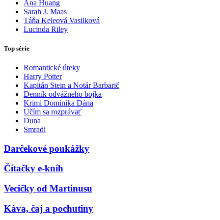
Ana Huang
Sarah J. Maas
Táňa Keleová Vasilková
Lucinda Riley
Top série
Romantické úteky
Harry Potter
Kapitán Stein a Notár Barbarič
Denník odvážneho bojka
Krimi Dominika Dána
Učím sa rozprávať
Duna
Smradi
Darčekové poukážky
Čítačky e-kníh
Vecičky od Martinusu
Káva, čaj a pochutiny