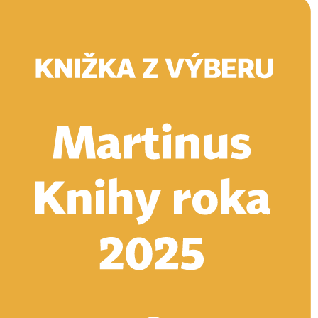
Doručenie
Kníhkupectvá
Knihovrátok
Poukážky
Knižný blog
Kontakt
E-knihy
Audioknihy
Hry
Filmy
Knihy
Doplnky
Vyhľadávanie
Prihlásiť
Vyhľadávanie
Knihy
E-knihy
Audioknihy
Hry
Filmy
Doplnky