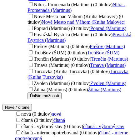
Nitra - Promenada (Martinus) (0 titulov)
Nitra -
Promenada (Martinus)
Nové Mesto nad Váhom (Kniha Malovec) (0
titulov)
Nové Mesto nad Váhom (Kniha Malovec)
Poprad (Martinus) (0 titulov)
Poprad (Martinus)
Považská Bystrica (Martinus) (0 titulov)
Považská
Bystrica (Martinus)
Prešov (Martinus) (0 titulov)
Prešov (Martinus)
Trebišov (ŠUM) (0 titulov)
Trebišov (ŠUM)
Trenčín (Martinus) (0 titulov)
Trenčín (Martinus)
Trnava (Martinus) (0 titulov)
Trnava (Martinus)
Turzovka (Kniha Turzovka) (0 titulov)
Turzovka
(Kniha Turzovka)
Zvolen (Martinus) (0 titulov)
Zvolen (Martinus)
Žilina (Martinus) (0 titulov)
Žilina (Martinus)
Ďalšie možnosti
Nové / čítané
nová (0 titulov)
nová
čítaná (0 titulov)
čítaná
čítaná - výborný stav (0 titulov)
čítaná - výborný stav
čítaná - mierne opotrebovaná (0 titulov)
čítaná - mierne
opotrebovaná