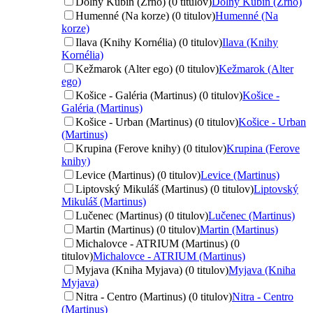
Dolný Kubín (Zrno) (0 titulov)
Dolný Kubín (Zrno)
Humenné (Na korze) (0 titulov)
Humenné (Na
korze)
Ilava (Knihy Kornélia) (0 titulov)
Ilava (Knihy
Kornélia)
Kežmarok (Alter ego) (0 titulov)
Kežmarok (Alter
ego)
Košice - Galéria (Martinus) (0 titulov)
Košice -
Galéria (Martinus)
Košice - Urban (Martinus) (0 titulov)
Košice - Urban
(Martinus)
Krupina (Ferove knihy) (0 titulov)
Krupina (Ferove
knihy)
Levice (Martinus) (0 titulov)
Levice (Martinus)
Liptovský Mikuláš (Martinus) (0 titulov)
Liptovský
Mikuláš (Martinus)
Lučenec (Martinus) (0 titulov)
Lučenec (Martinus)
Martin (Martinus) (0 titulov)
Martin (Martinus)
Michalovce - ATRIUM (Martinus) (0
titulov)
Michalovce - ATRIUM (Martinus)
Myjava (Kniha Myjava) (0 titulov)
Myjava (Kniha
Myjava)
Nitra - Centro (Martinus) (0 titulov)
Nitra - Centro
(Martinus)