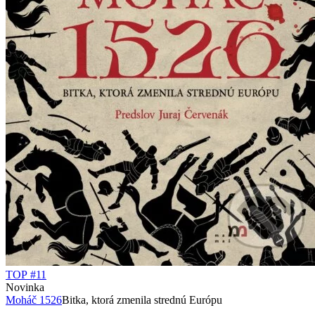
TOP #11
Novinka
Moháč 1526
Bitka, ktorá zmenila strednú Európu