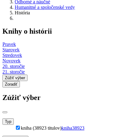
Odborné a náučné
Humanitné a spoločenské vedy
História
Knihy o histórii
Pravek
Starovek
Stredovek
Novovek
20. storočie
21. storočie
Zúžiť výber
Zoradiť
Zúžiť výber
Typ
kniha (38923 titulov)
kniha
38923