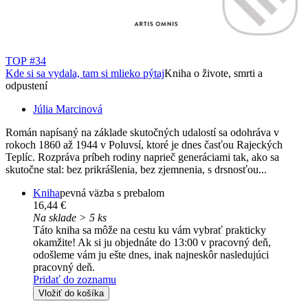
TOP #34
Kde si sa vydala, tam si mlieko pýtaj
Kniha o živote, smrti a
odpustení
Júlia Marcinová
Román napísaný na základe skutočných udalostí sa odohráva v
rokoch 1860 až 1944 v Poluvsí, ktoré je dnes časťou Rajeckých
Teplíc. Rozpráva príbeh rodiny naprieč generáciami tak, ako sa
skutočne stal: bez prikrášlenia, bez zjemnenia, s drsnosťou...
Kniha
pevná väzba s prebalom
16,44 €
Na sklade > 5 ks
Táto kniha sa môže na cestu ku vám vybrať prakticky
okamžite! Ak si ju objednáte do 13:00 v pracovný deň,
odošleme vám ju ešte dnes, inak najneskôr nasledujúci
pracovný deň.
Pridať do zoznamu
Vložiť do košíka