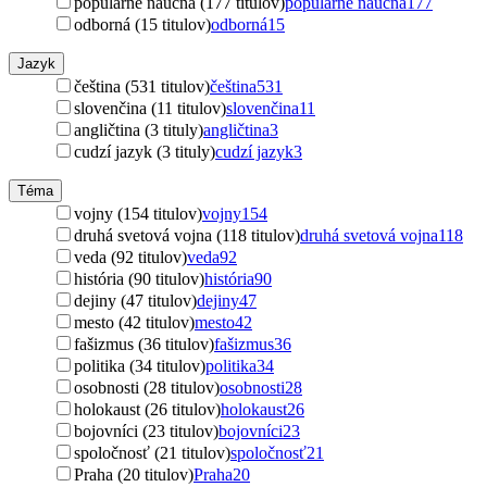
populárne náučná (177 titulov)
populárne náučná
177
odborná (15 titulov)
odborná
15
Jazyk
čeština (531 titulov)
čeština
531
slovenčina (11 titulov)
slovenčina
11
angličtina (3 tituly)
angličtina
3
cudzí jazyk (3 tituly)
cudzí jazyk
3
Téma
vojny (154 titulov)
vojny
154
druhá svetová vojna (118 titulov)
druhá svetová vojna
118
veda (92 titulov)
veda
92
história (90 titulov)
história
90
dejiny (47 titulov)
dejiny
47
mesto (42 titulov)
mesto
42
fašizmus (36 titulov)
fašizmus
36
politika (34 titulov)
politika
34
osobnosti (28 titulov)
osobnosti
28
holokaust (26 titulov)
holokaust
26
bojovníci (23 titulov)
bojovníci
23
spoločnosť (21 titulov)
spoločnosť
21
Praha (20 titulov)
Praha
20