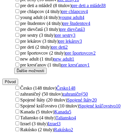
pre deti a mládež (8 titulov)
pre deti a mládež
8
pre chlapcov (4 tituly)
pre chlapcov
4
young adult (4 tituly)
young adult
4
pre študentov (4 tituly)
pre študentov
4
pre dievčatá (3 tituly)
pre dievčatá
3
pre sestry (3 tituly)
pre sestry
3
pre lekárov (3 tituly)
pre lekárov
3
pre deti (2 tituly)
pre deti
2
pre športovcov (2 tituly)
pre športovcov
2
new adult (1 titul)
new adult
1
pre kresťanov (1 titul)
pre kresťanov
1
Ďalšie možnosti
Pôvod
Česko (148 titulov)
Česko
148
zahraničný (50 titulov)
zahraničný
50
Spojené štáty (20 titulov)
Spojené štáty
20
Spojené kráľovstvo (10 titulov)
Spojené kráľovstvo
10
Kanada (5 titulov)
Kanada
5
Taliansko (4 tituly)
Taliansko
4
Izrael (3 tituly)
Izrael
3
Rakúsko (2 tituly)
Rakúsko
2