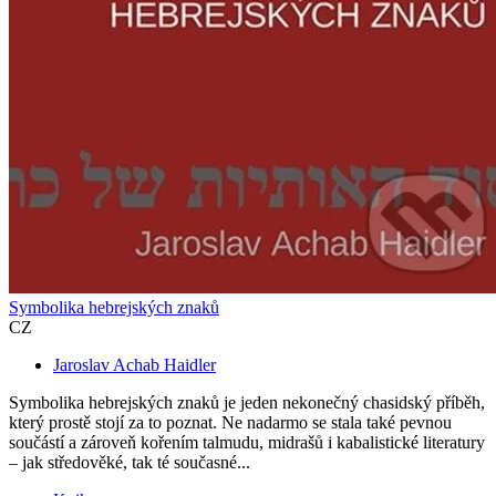
Symbolika hebrejských znaků
CZ
Jaroslav Achab Haidler
Symbolika hebrejských znaků je jeden nekonečný chasidský příběh,
který prostě stojí za to poznat. Ne nadarmo se stala také pevnou
součástí a zároveň kořením talmudu, midrašů i kabalistické literatury
– jak středověké, tak té současné...