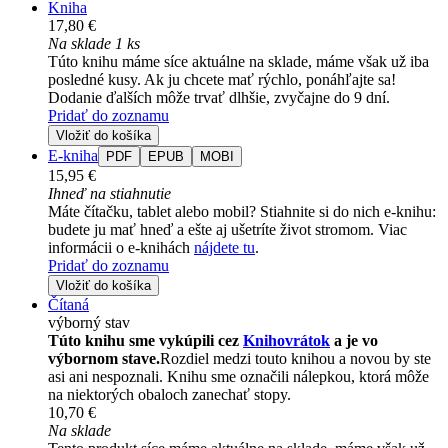
Kniha
17,80 €
Na sklade 1 ks
Túto knihu máme síce aktuálne na sklade, máme však už iba
posledné kusy. Ak ju chcete mať rýchlo, ponáhľajte sa!
Dodanie ďalších môže trvať dlhšie, zvyčajne do 9 dní.
Pridať do zoznamu
Vložiť do košíka
E-kniha
PDF
EPUB
MOBI
15,95 €
Ihneď na stiahnutie
Máte čítačku, tablet alebo mobil? Stiahnite si do nich e-knihu:
budete ju mať hneď a ešte aj ušetríte život stromom. Viac
informácii o e-knihách
nájdete tu
.
Pridať do zoznamu
Vložiť do košíka
Čítaná
výborný stav
Túto knihu sme vykúpili cez
Knihovrátok
a je vo
výbornom stave.
Rozdiel medzi touto knihou a novou by ste
asi ani nespoznali. Knihu sme označili nálepkou, ktorá môže
na niektorých obaloch zanechať stopy.
10,70 €
Na sklade