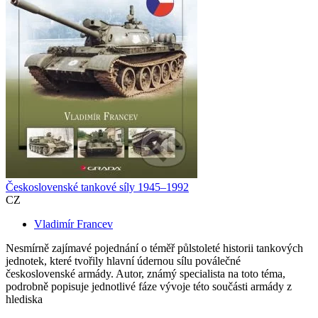
Československé tankové síly 1945–1992
CZ
Vladimír Francev
Nesmírně zajímavé pojednání o téměř půlstoleté historii tankových
jednotek, které tvořily hlavní údernou sílu poválečné
československé armády. Autor, známý specialista na toto téma,
podrobně popisuje jednotlivé fáze vývoje této součásti armády z
hlediska