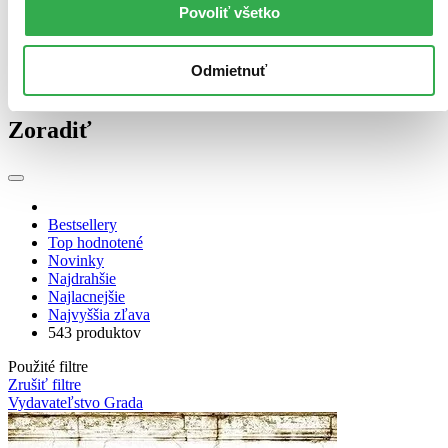
E-kniha: EPUB (132 titulov)
E-kniha: EPUB
132
Povoliť všetko
E-kniha: MOBI (132 titulov)
E-kniha: MOBI
132
Audiokniha: MP3 (2 tituly)
Audiokniha: MP3
2
Odmietnuť
Zúžiť výber
Zoradiť
Bestsellery
Top hodnotené
Novinky
Najdrahšie
Najlacnejšie
Najvyššia zľava
543 produktov
Použité filtre
Zrušiť filtre
Vydavateľstvo Grada