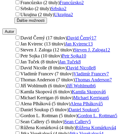
Francúzsko (2 tituly)
Francúzsko
2
Srbsko (2 tituly)
Srbsko
2
Ukrajina (2 tituly)
Ukrajina
2
Ďalšie možnosti
Autor
David Černý (17 titulov)
David Černý
17
Jan Kvirenc (13 titulov)
Jan Kvirenc
13
Steven J. Zaloga (12 titulov)
Steven J. Zaloga
12
Petr Sojka (10 titulov)
Petr Sojka
10
Jan Tuček (8 titulov)
Jan Tuček
8
David Nicolle (8 titulov)
David Nicolle
8
Vladimír Francev (7 titulov)
Vladimír Francev
7
Thomas Anderson (7 titulov)
Thomas Anderson
7
Jiří Wohlmuth (6 titulov)
Jiří Wohlmuth
6
Kamila Skopová (6 titulov)
Kamila Skopová
6
Michael Kerrigan (6 titulov)
Michael Kerrigan
6
Alena Plháková (5 titulov)
Alena Plháková
5
Daniel Soukup (5 titulov)
Daniel Soukup
5
Gordon L. Rottman (5 titulov)
Gordon L. Rottman
5
Sean Callery (5 titulov)
Sean Callery
5
Růžena Komárková (4 tituly)
Růžena Komárková
4
Jitka Vysekalová (4 tituly)
Jitka Vysekalová
4