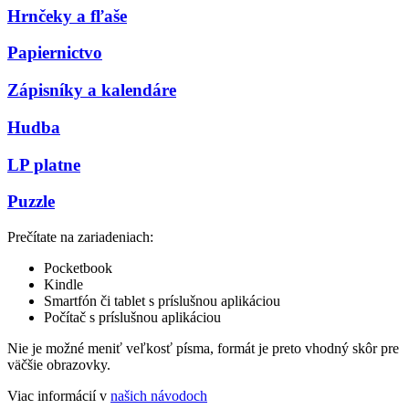
Hrnčeky a fľaše
Papiernictvo
Zápisníky a kalendáre
Hudba
LP platne
Puzzle
Prečítate na zariadeniach:
Pocketbook
Kindle
Smartfón či tablet s príslušnou aplikáciou
Počítač s príslušnou aplikáciou
Nie je možné meniť veľkosť písma, formát je preto vhodný skôr pre
väčšie obrazovky.
Viac informácií v
našich návodoch