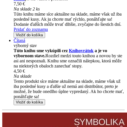
7,50 €
Na sklade 2 ks
Túto knihu máme síce aktuálne na sklade, máme však už iba
posledné kusy. Ak ju chcete mať rýchlo, ponáhľajte sa!
Dodanie ďalších môže trvať dlhšie, zvyčajne do šiestich dní.
Pridať do zoznamu
Vložiť do košíka
Čítaná
výborný stav
Túto knihu sme vykúpili cez
Knihovrátok
a je vo
výbornom stave.
Rozdiel medzi touto knihou a novou by ste
asi ani nespoznali. Knihu sme označili nálepkou, ktorá môže
na niektorých obaloch zanechať stopy.
4,50 €
Na sklade
Tento produkt síce máme aktuálne na sklade, máme však už
iba posledné kusy a ďalšie už nemá ani distribútor, preto je
možné, že bude onedlho úplne vypredaný. Ak ho chcete mať,
ponáhľajte sa!
Vložiť do košíka