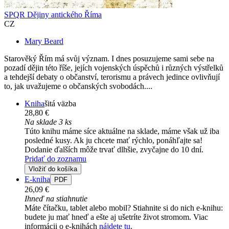
SPQR Dějiny antického Říma
CZ
Mary Beard
Starověký Řím má svůj význam. I dnes posuzujeme sami sebe na
pozadí dějin této říše, jejích vojenských úspěchů i různých výstřelků
a tehdejší debaty o občanství, terorismu a právech jedince ovlivňují
to, jak uvažujeme o občanských svobodách....
Kniha
šitá väzba
28,80 €
Na sklade 3 ks
Túto knihu máme síce aktuálne na sklade, máme však už iba
posledné kusy. Ak ju chcete mať rýchlo, ponáhľajte sa!
Dodanie ďalších môže trvať dlhšie, zvyčajne do 10 dní.
Pridať do zoznamu
Vložiť do košíka
E-kniha
PDF
26,09 €
Ihneď na stiahnutie
Máte čítačku, tablet alebo mobil? Stiahnite si do nich e-knihu:
budete ju mať hneď a ešte aj ušetríte život stromom. Viac
informácii o e-knihách
nájdete tu
.