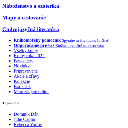
Náboženstvo a ezoterika
Mapy a cestovanie
Cudzojazyčná literatúra
Knihomoľský pomocník
Spýtajte sa Sherlocka, čo čítať
Odporúčame pre vás
Knižné tipy ušité na mieru vám
Všetky knihy
Knihy roka 2025
Bestsellery
Novinky
Pripravované
Akcie a zľavy
Kolekcie
BookTok
Mám záujem o titul
Top autori
Dominik Dán
Julie Caplin
Rebecca Yarros