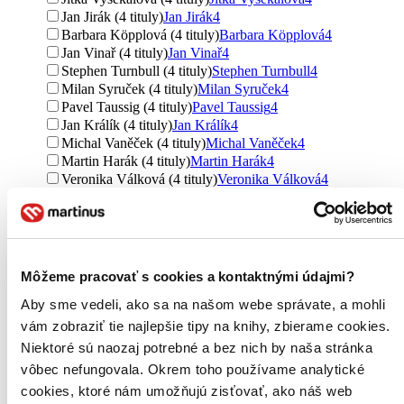
Jan Jirák (4 tituly)
Jan Jirák
4
Barbara Köpplová (4 tituly)
Barbara Köpplová
4
Jan Vinař (4 tituly)
Jan Vinař
4
Stephen Turnbull (4 tituly)
Stephen Turnbull
4
Milan Syruček (4 tituly)
Milan Syruček
4
Pavel Taussig (4 tituly)
Pavel Taussig
4
Jan Králík (4 tituly)
Jan Králík
4
Michal Vaněček (4 tituly)
Michal Vaněček
4
Martin Harák (4 tituly)
Martin Harák
4
Veronika Válková (4 tituly)
Veronika Válková
4
Dagmar Beňaková (4 tituly)
Dagmar Beňaková
4
Jan Bureš (3 tituly)
Jan Bureš
3
Ďalšie možnosti
Územie
Môžeme pracovať s cookies a kontaktnými údajmi?
Čechy, Morava a Sliezsko (106 titulov)
Čechy, Morava a
Sliezsko
106
Aby sme vedeli, ako sa na našom webe správate, a mohli
svet (92 titulov)
svet
92
vám zobraziť tie najlepšie tipy na knihy, zbierame cookies.
Európa (74 titulov)
Európa
74
Niektoré sú naozaj potrebné a bez nich by naša stránka
Rím (11 titulov)
Rím
11
vôbec nefungovala. Okrem toho používame analytické
Ázia (8 titulov)
Ázia
8
cookies, ktoré nám umožňujú zisťovať, ako náš web
Slovensko (7 titulov)
Slovensko
7