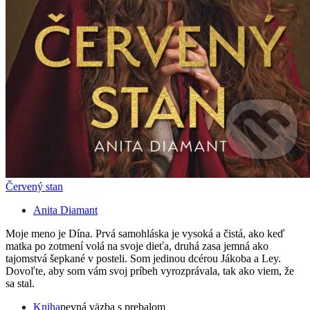
Červený stan
Anita Diamant
Moje meno je Dína. Prvá samohláska je vysoká a čistá, ako keď
matka po zotmení volá na svoje dieťa, druhá zasa jemná ako
tajomstvá šepkané v posteli. Som jedinou dcérou Jákoba a Ley.
Dovoľte, aby som vám svoj príbeh vyrozprávala, tak ako viem, že
sa stal.
Kniha
pevná väzba s prebalom