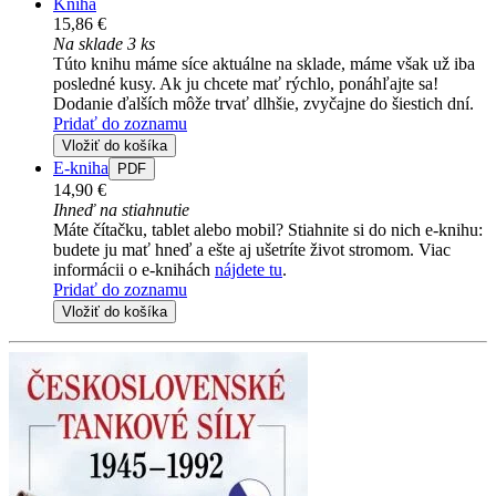
Kniha
15,86 €
Na sklade 3 ks
Túto knihu máme síce aktuálne na sklade, máme však už iba
posledné kusy. Ak ju chcete mať rýchlo, ponáhľajte sa!
Dodanie ďalších môže trvať dlhšie, zvyčajne do šiestich dní.
Pridať do zoznamu
Vložiť do košíka
E-kniha
PDF
14,90 €
Ihneď na stiahnutie
Máte čítačku, tablet alebo mobil? Stiahnite si do nich e-knihu:
budete ju mať hneď a ešte aj ušetríte život stromom. Viac
informácii o e-knihách
nájdete tu
.
Pridať do zoznamu
Vložiť do košíka