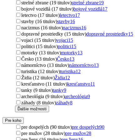
strelné zbrane (19 titulov)
strelné zbrane
19
bojové vozidlá (17 titulov)
bojové vozidlá
17
letectvo (17 titulov)
letectvo
17
stavby (16 titulov)
stavby
16
nacizmus (16 titulov)
nacizmus
16
dopravné prostriedky (15 titulov)
dopravné prostriedky
15
vojaci (15 titulov)
vojaci
15
politici (15 titulov)
politici
15
motorky (13 titulov)
motorky
13
Česko (13 titulov)
Česko
13
námorníctvo (13 titulov)
námorníctvo
13
turistika (12 titulov)
turistika
12
Židia (12 titulov)
Židia
12
kresťanstvo (11 titulov)
kresťanstvo
11
tanky (9 titulov)
tanky
9
archeológia (9 titulov)
archeológia
9
záhady (8 titulov)
záhady
8
Ďalšie možnosti
Pre koho
pre dospelých (90 titulov)
pre dospelých
90
pre mužov (28 titulov)
pre mužov
28
pre ženy (16 titulov)
pre ženy
16