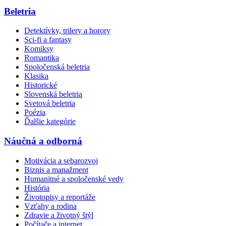
Beletria
Detektívky, trilery a horory
Sci-fi a fantasy
Komiksy
Romantika
Spoločenská beletria
Klasika
Historické
Slovenská beletria
Svetová beletria
Poézia
Ďalšie kategórie
Náučná a odborná
Motivácia a sebarozvoj
Biznis a manažment
Humanitné a spoločenské vedy
História
Životopisy a reportáže
Vzťahy a rodina
Zdravie a životný štýl
Počítače a internet