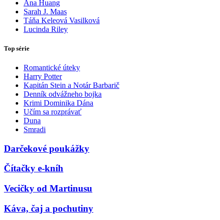
Ana Huang
Sarah J. Maas
Táňa Keleová Vasilková
Lucinda Riley
Top série
Romantické úteky
Harry Potter
Kapitán Stein a Notár Barbarič
Denník odvážneho bojka
Krimi Dominika Dána
Učím sa rozprávať
Duna
Smradi
Darčekové poukážky
Čítačky e-kníh
Vecičky od Martinusu
Káva, čaj a pochutiny