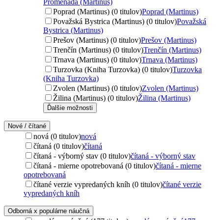
Promenada (Martinus)
Poprad (Martinus) (0 titulov)
Poprad (Martinus)
Považská Bystrica (Martinus) (0 titulov)
Považská
Bystrica (Martinus)
Prešov (Martinus) (0 titulov)
Prešov (Martinus)
Trenčín (Martinus) (0 titulov)
Trenčín (Martinus)
Trnava (Martinus) (0 titulov)
Trnava (Martinus)
Turzovka (Kniha Turzovka) (0 titulov)
Turzovka
(Kniha Turzovka)
Zvolen (Martinus) (0 titulov)
Zvolen (Martinus)
Žilina (Martinus) (0 titulov)
Žilina (Martinus)
Ďalšie možnosti
Nové / čítané
nová (0 titulov)
nová
čítaná (0 titulov)
čítaná
čítaná - výborný stav (0 titulov)
čítaná - výborný stav
čítaná - mierne opotrebovaná (0 titulov)
čítaná - mierne
opotrebovaná
čítané verzie vypredaných kníh (0 titulov)
čítané verzie
vypredaných kníh
Odborná x populárne náučná