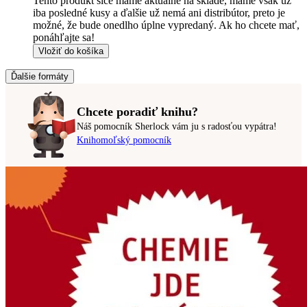
Tento produkt síce máme aktuálne na sklade, máme však už
iba posledné kusy a ďalšie už nemá ani distribútor, preto je
možné, že bude onedlho úplne vypredaný. Ak ho chcete mať,
ponáhľajte sa!
Vložiť do košíka
Ďalšie formáty
Chcete poradiť knihu?
Náš pomocník Sherlock vám ju s radosťou vypátra!
Knihomoľský pomocník