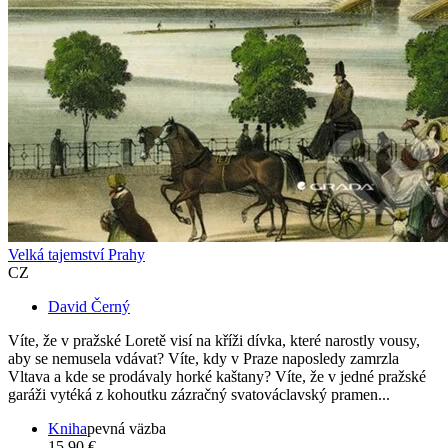
Velká tajemství Prahy
CZ
David Černý
Víte, že v pražské Loretě visí na kříži dívka, které narostly vousy,
aby se nemusela vdávat? Víte, kdy v Praze naposledy zamrzla
Vltava a kde se prodávaly horké kaštany? Víte, že v jedné pražské
garáži vytéká z kohoutku zázračný svatováclavský pramen...
Kniha
pevná väzba
15,90 €