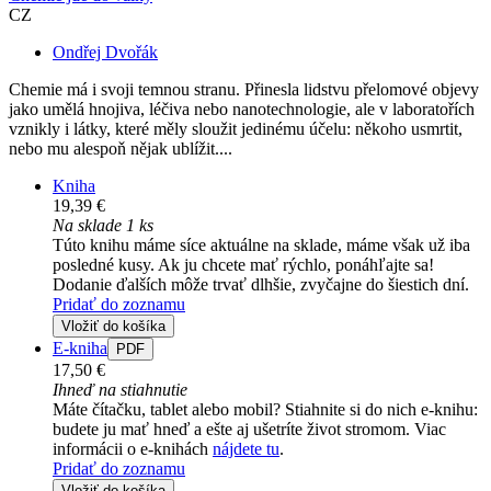
CZ
Ondřej Dvořák
Chemie má i svoji temnou stranu. Přinesla lidstvu přelomové objevy
jako umělá hnojiva, léčiva nebo nanotechnologie, ale v laboratořích
vznikly i látky, které měly sloužit jedinému účelu: někoho usmrtit,
nebo mu alespoň nějak ublížit....
Kniha
19,39 €
Na sklade 1 ks
Túto knihu máme síce aktuálne na sklade, máme však už iba
posledné kusy. Ak ju chcete mať rýchlo, ponáhľajte sa!
Dodanie ďalších môže trvať dlhšie, zvyčajne do šiestich dní.
Pridať do zoznamu
Vložiť do košíka
E-kniha
PDF
17,50 €
Ihneď na stiahnutie
Máte čítačku, tablet alebo mobil? Stiahnite si do nich e-knihu:
budete ju mať hneď a ešte aj ušetríte život stromom. Viac
informácii o e-knihách
nájdete tu
.
Pridať do zoznamu
Vložiť do košíka