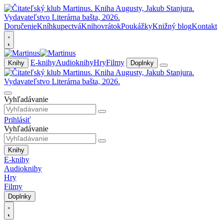
Doručenie
Kníhkupectvá
Knihovrátok
Poukážky
Knižný blog
Kontakt
E-knihy
Audioknihy
Hry
Filmy
Knihy
Doplnky
Vyhľadávanie
Prihlásiť
Vyhľadávanie
Knihy
E-knihy
Audioknihy
Hry
Filmy
Doplnky