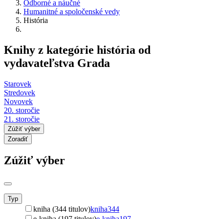
Odborné a náučné
Humanitné a spoločenské vedy
História
Knihy z kategórie história od
vydavateľstva Grada
Starovek
Stredovek
Novovek
20. storočie
21. storočie
Zúžiť výber
Zoradiť
Zúžiť výber
Typ
kniha (344 titulov)
kniha
344
e-kniha (197 titulov)
e-kniha
197