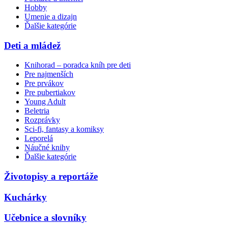
Hobby
Umenie a dizajn
Ďalšie kategórie
Deti a mládež
Knihorad – poradca kníh pre deti
Pre najmenších
Pre prvákov
Pre pubertiakov
Young Adult
Beletria
Rozprávky
Sci-fi, fantasy a komiksy
Leporelá
Náučné knihy
Ďalšie kategórie
Životopisy a reportáže
Kuchárky
Učebnice a slovníky