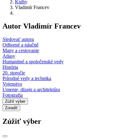
Knihy
Vladimír Francev
Autor Vladimír Francev
Sledovať autora
Odborné a náučné
Mapy a cestovanie
Atlasy
Humanitné a spoločenské vedy
História
20. storočie
Prírodné vedy a technika
Vojenstvo
Umenie, dizajn a architektúra
Fotografia
Zúžiť výber
Zoradiť
Zúžiť výber