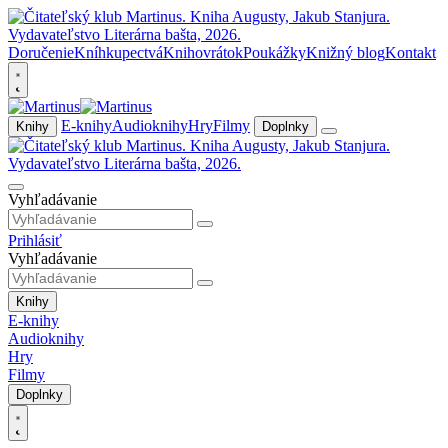
Doručenie
Kníhkupectvá
Knihovrátok
Poukážky
Knižný blog
Kontakt
E-knihy
Audioknihy
Hry
Filmy
Knihy
Doplnky
Vyhľadávanie
Prihlásiť
Vyhľadávanie
Knihy
E-knihy
Audioknihy
Hry
Filmy
Doplnky