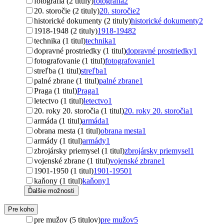
fotografia (2 tituly)
fotografia
2
20. storočie (2 tituly)
20. storočie
2
historické dokumenty (2 tituly)
historické dokumenty
2
1918-1948 (2 tituly)
1918-1948
2
technika (1 titul)
technika
1
dopravné prostriedky (1 titul)
dopravné prostriedky
1
fotografovanie (1 titul)
fotografovanie
1
streľba (1 titul)
streľba
1
palné zbrane (1 titul)
palné zbrane
1
Praga (1 titul)
Praga
1
letectvo (1 titul)
letectvo
1
20. roky 20. storočia (1 titul)
20. roky 20. storočia
1
armáda (1 titul)
armáda
1
obrana mesta (1 titul)
obrana mesta
1
armády (1 titul)
armády
1
zbrojársky priemysel (1 titul)
zbrojársky priemysel
1
vojenské zbrane (1 titul)
vojenské zbrane
1
1901-1950 (1 titul)
1901-1950
1
kaňony (1 titul)
kaňony
1
Ďalšie možnosti
Pre koho
pre mužov (5 titulov)
pre mužov
5