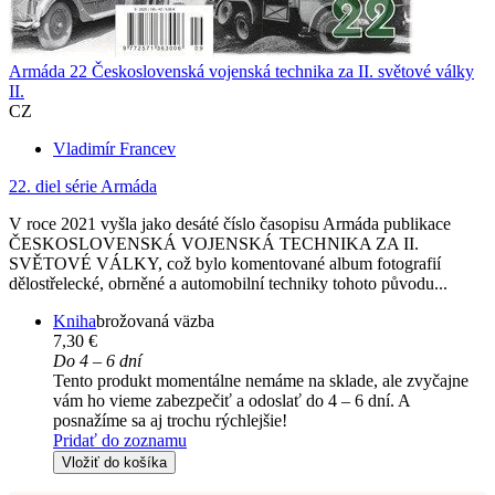
Armáda 22 Československá vojenská technika za II. světové války
II.
CZ
Vladimír Francev
22. diel série
Armáda
V roce 2021 vyšla jako desáté číslo časopisu Armáda publikace
ČESKOSLOVENSKÁ VOJENSKÁ TECHNIKA ZA II.
SVĚTOVÉ VÁLKY, což bylo komentované album fotografií
dělostřelecké, obrněné a automobilní techniky tohoto původu...
Kniha
brožovaná väzba
7,30 €
Do 4 – 6 dní
Tento produkt momentálne nemáme na sklade, ale zvyčajne
vám ho vieme zabezpečiť a odoslať do 4 – 6 dní. A
posnažíme sa aj trochu rýchlejšie!
Pridať do zoznamu
Vložiť do košíka