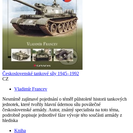
Československé tankové síly 1945–1992
CZ
Vladimír Francev
Nesmírně zajímavé pojednání o téměř půlstoleté historii tankových
jednotek, které tvořily hlavní údernou sílu poválečné
československé armády. Autor, známý specialista na toto téma,
podrobně popisuje jednotlivé fáze vývoje této součásti armády z
hlediska
Kniha