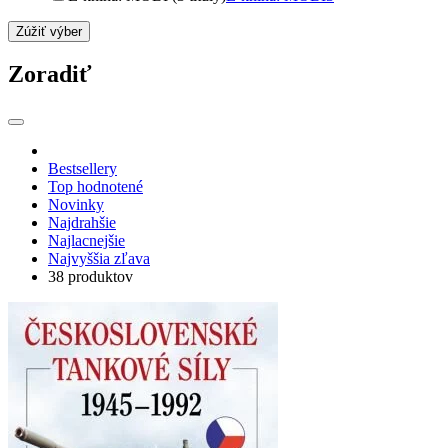
Zúžiť výber
Zoradiť
Bestsellery
Top hodnotené
Novinky
Najdrahšie
Najlacnejšie
Najvyššia zľava
38 produktov