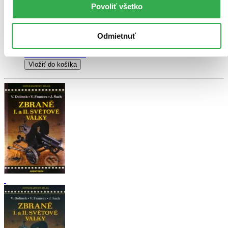
Povoliť všetko
6,40 €
Do 4 – 6 dní
Tento produkt momentálne nemáme na sklade, ale zvyčajne
Odmietnuť
vám ho vieme zabezpečiť a odoslať do 4 – 6 dní. A
posnažíme sa aj trochu rýchlejšie!
Pridať do zoznamu
Vložiť do košíka