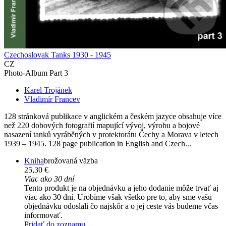
Czechoslovak Tanks 1930 - 1945
CZ
Photo-Album Part 3
Karel Trojánek
Vladimír Francev
128 stránková publikace v anglickém a českém jazyce obsahuje více
než 220 dobových fotografií mapující vývoj, výrobu a bojové
nasazení tanků vyráběných v protektorátu Čechy a Morava v letech
1939 – 1945. 128 page publication in English and Czech...
Kniha
brožovaná väzba
25,30 €
Viac ako 30 dní
Tento produkt je na objednávku a jeho dodanie môže trvať aj
viac ako 30 dní. Urobíme však všetko pre to, aby sme vašu
objednávku odoslali čo najskôr a o jej ceste vás budeme včas
informovať.
Pridať do zoznamu