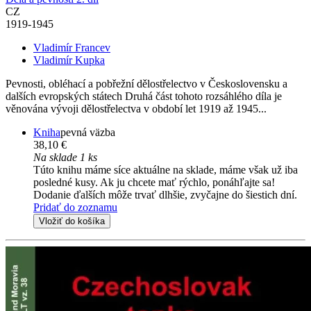
CZ
1919-1945
Vladimír Francev
Vladimír Kupka
Pevnosti, obléhací a pobřežní dělostřelectvo v Československu a
dalších evropských státech Druhá část tohoto rozsáhlého díla je
věnována vývoji dělostřelectva v období let 1919 až 1945...
Kniha
pevná väzba
38,10 €
Na sklade 1 ks
Túto knihu máme síce aktuálne na sklade, máme však už iba
posledné kusy. Ak ju chcete mať rýchlo, ponáhľajte sa!
Dodanie ďalších môže trvať dlhšie, zvyčajne do šiestich dní.
Pridať do zoznamu
Vložiť do košíka