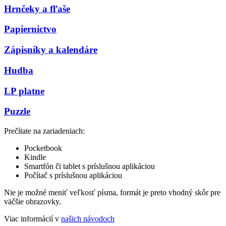
Hrnčeky a fľaše
Papiernictvo
Zápisníky a kalendáre
Hudba
LP platne
Puzzle
Prečítate na zariadeniach:
Pocketbook
Kindle
Smartfón či tablet s príslušnou aplikáciou
Počítač s príslušnou aplikáciou
Nie je možné meniť veľkosť písma, formát je preto vhodný skôr pre
väčšie obrazovky.
Viac informácií v
našich návodoch