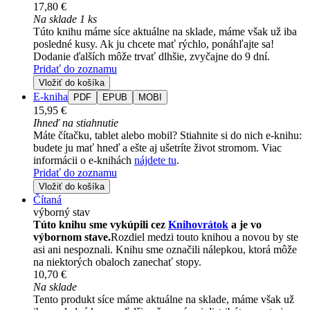
17,80 €
Na sklade 1 ks
Túto knihu máme síce aktuálne na sklade, máme však už iba
posledné kusy. Ak ju chcete mať rýchlo, ponáhľajte sa!
Dodanie ďalších môže trvať dlhšie, zvyčajne do 9 dní.
Pridať do zoznamu
Vložiť do košíka
E-kniha
PDF
EPUB
MOBI
15,95 €
Ihneď na stiahnutie
Máte čítačku, tablet alebo mobil? Stiahnite si do nich e-knihu:
budete ju mať hneď a ešte aj ušetríte život stromom. Viac
informácii o e-knihách
nájdete tu
.
Pridať do zoznamu
Vložiť do košíka
Čítaná
výborný stav
Túto knihu sme vykúpili cez
Knihovrátok
a je vo
výbornom stave.
Rozdiel medzi touto knihou a novou by ste
asi ani nespoznali. Knihu sme označili nálepkou, ktorá môže
na niektorých obaloch zanechať stopy.
10,70 €
Na sklade
Tento produkt síce máme aktuálne na sklade, máme však už