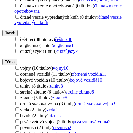
čítaná - mierne opotrebovaná (0 titulov)
čítaná - mierne
opotrebovaná
čítané verzie vypredaných kníh (0 titulov)
čítané verzie
vypredaných kníh
Jazyk
čeština (38 titulov)
čeština
38
angličtina (1 titul)
angličtina
1
cudzí jazyk (1 titul)
cudzí jazyk
1
Téma
vojny (16 titulov)
vojny
16
obrnené vozidlá (11 titulov)
obrnené vozidlá
11
bojové vozidlá (10 titulov)
bojové vozidlá
10
tanky (8 titulov)
tanky
8
strelné zbrane (6 titulov)
strelné zbrane
6
zbrane (5 titulov)
zbrane
5
druhá svetová vojna (3 tituly)
druhá svetová vojna
3
veda (2 tituly)
veda
2
biznis (2 tituly)
biznis
2
prvá svetová vojna (2 tituly)
prvá svetová vojna
2
pevnosti (2 tituly)
pevnosti
2