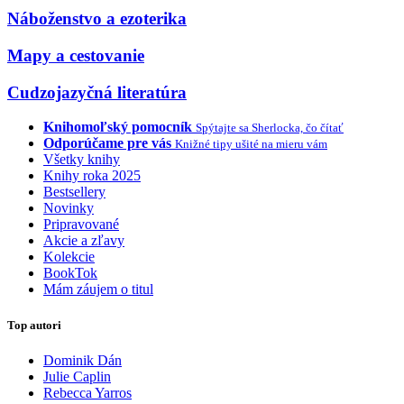
Náboženstvo a ezoterika
Mapy a cestovanie
Cudzojazyčná literatúra
Knihomoľský pomocník
Spýtajte sa Sherlocka, čo čítať
Odporúčame pre vás
Knižné tipy ušité na mieru vám
Všetky knihy
Knihy roka 2025
Bestsellery
Novinky
Pripravované
Akcie a zľavy
Kolekcie
BookTok
Mám záujem o titul
Top autori
Dominik Dán
Julie Caplin
Rebecca Yarros