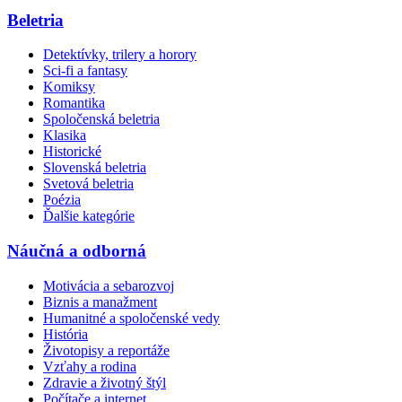
Beletria
Detektívky, trilery a horory
Sci-fi a fantasy
Komiksy
Romantika
Spoločenská beletria
Klasika
Historické
Slovenská beletria
Svetová beletria
Poézia
Ďalšie kategórie
Náučná a odborná
Motivácia a sebarozvoj
Biznis a manažment
Humanitné a spoločenské vedy
História
Životopisy a reportáže
Vzťahy a rodina
Zdravie a životný štýl
Počítače a internet