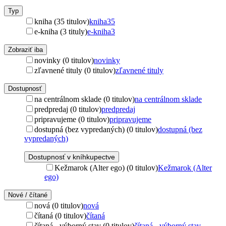
Typ
kniha (35 titulov)
kniha
35
e-kniha (3 tituly)
e-kniha
3
Zobraziť iba
novinky (0 titulov)
novinky
zľavnené tituly (0 titulov)
zľavnené tituly
Dostupnosť
na centrálnom sklade (0 titulov)
na centrálnom sklade
predpredaj (0 titulov)
predpredaj
pripravujeme (0 titulov)
pripravujeme
dostupná (bez vypredaných) (0 titulov)
dostupná (bez
vypredaných)
Dostupnosť v kníhkupectve
Kežmarok (Alter ego) (0 titulov)
Kežmarok (Alter
ego)
Nové / čítané
nová (0 titulov)
nová
čítaná (0 titulov)
čítaná
čítaná - výborný stav (0 titulov)
čítaná - výborný stav