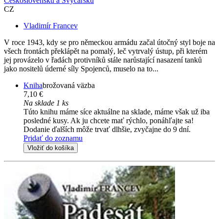
Československu a Švýcarsku
CZ
Vladimír Francev
V roce 1943, kdy se pro německou armádu začal útočný styl boje na
všech frontách překlápět na pomalý, leč vytrvalý ústup, při kterém
jej provázelo v řadách protivníků stále narůstající nasazení tanků
jako nositelů úderné síly Spojenců, muselo na to...
Kniha
brožovaná väzba
7,10 €
Na sklade 1 ks
Túto knihu máme síce aktuálne na sklade, máme však už iba
posledné kusy. Ak ju chcete mať rýchlo, ponáhľajte sa!
Dodanie ďalších môže trvať dlhšie, zvyčajne do 9 dní.
Pridať do zoznamu
Vložiť do košíka