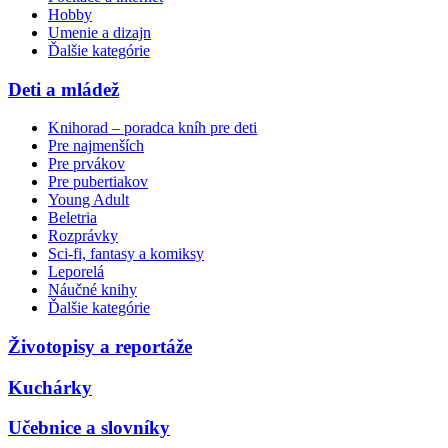
Hobby
Umenie a dizajn
Ďalšie kategórie
Deti a mládež
Knihorad – poradca kníh pre deti
Pre najmenších
Pre prvákov
Pre pubertiakov
Young Adult
Beletria
Rozprávky
Sci-fi, fantasy a komiksy
Leporelá
Náučné knihy
Ďalšie kategórie
Životopisy a reportáže
Kuchárky
Učebnice a slovníky