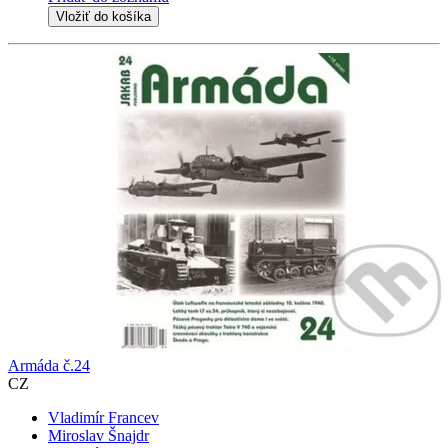
Vložiť do košíka
Armáda č.24
CZ
Vladimír Francev
Miroslav Šnajdr