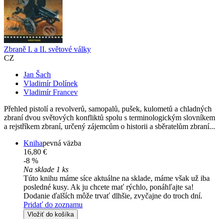
Zbraně I. a II. světové války
CZ
Jan Šach
Vladimír Dolínek
Vladimír Francev
Přehled pistolí a revolverů, samopalů, pušek, kulometů a chladných
zbraní dvou světových konfliktů spolu s terminologickým slovníkem
a rejstříkem zbraní, určený zájemcům o historii a sběratelům zbraní...
Kniha
pevná väzba
16,80 €
-8 %
Na sklade 1 ks
Túto knihu máme síce aktuálne na sklade, máme však už iba
posledné kusy. Ak ju chcete mať rýchlo, ponáhľajte sa!
Dodanie ďalších môže trvať dlhšie, zvyčajne do troch dní.
Pridať do zoznamu
Vložiť do košíka