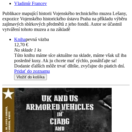
Vladimír Francev
Publikace mapující historii Vojenského technického muzea Lešany,
expozice Vojenského historického ústavu Praha na příkladu výběru
zajímavých sbírkových předmětů z jeho fondů. Autor se účastnil
vytváření tohoto muzea a na základě
Kniha
pevná väzba
12,70 €
Na sklade 1 ks
Túto knihu máme síce aktuálne na sklade, máme však už iba
posledné kusy. Ak ju chcete mať rýchlo, ponáhľajte sa!
Dodanie ďalších môže trvať dlhšie, zvyčajne do piatich dní.
Pridať do zoznamu
Vložiť do košíka