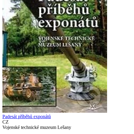
Padesát příběhů exponátů
CZ
Vojenské technické muzeum Lešany