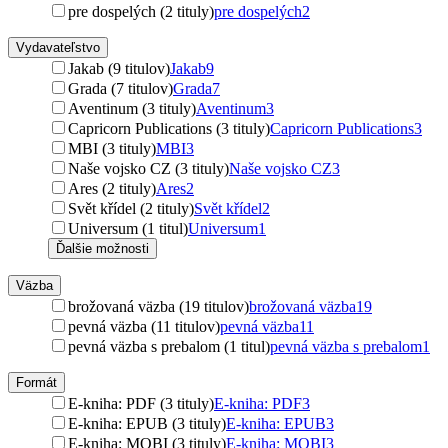
pre dospelých (2 tituly)
pre dospelých
2
Vydavateľstvo
Jakab (9 titulov)
Jakab
9
Grada (7 titulov)
Grada
7
Aventinum (3 tituly)
Aventinum
3
Capricorn Publications (3 tituly)
Capricorn Publications
3
MBI (3 tituly)
MBI
3
Naše vojsko CZ (3 tituly)
Naše vojsko CZ
3
Ares (2 tituly)
Ares
2
Svět křídel (2 tituly)
Svět křídel
2
Universum (1 titul)
Universum
1
Ďalšie možnosti
Väzba
brožovaná väzba (19 titulov)
brožovaná väzba
19
pevná väzba (11 titulov)
pevná väzba
11
pevná väzba s prebalom (1 titul)
pevná väzba s prebalom
1
Formát
E-kniha: PDF (3 tituly)
E-kniha: PDF
3
E-kniha: EPUB (3 tituly)
E-kniha: EPUB
3
E-kniha: MOBI (3 tituly)
E-kniha: MOBI
3