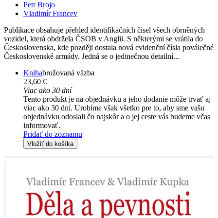
Petr Brojo
Vladimír Francev
Publikace obsahuje přehled identifikačních čísel všech obrněných
vozidel, která obdržela ČSOB v Anglii. S některými se vrátila do
Československa, kde později dostala nová evidenční čísla poválečné
Československé armády. Jedná se o jedinečnou detailní...
Kniha
brožovaná väzba
23,60 €
Viac ako 30 dní
Tento produkt je na objednávku a jeho dodanie môže trvať aj
viac ako 30 dní. Urobíme však všetko pre to, aby sme vašu
objednávku odoslali čo najskôr a o jej ceste vás budeme včas
informovať.
Pridať do zoznamu
Vložiť do košíka