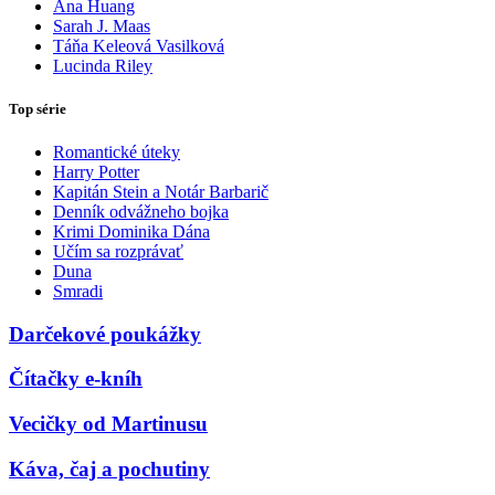
Ana Huang
Sarah J. Maas
Táňa Keleová Vasilková
Lucinda Riley
Top série
Romantické úteky
Harry Potter
Kapitán Stein a Notár Barbarič
Denník odvážneho bojka
Krimi Dominika Dána
Učím sa rozprávať
Duna
Smradi
Darčekové poukážky
Čítačky e-kníh
Vecičky od Martinusu
Káva, čaj a pochutiny