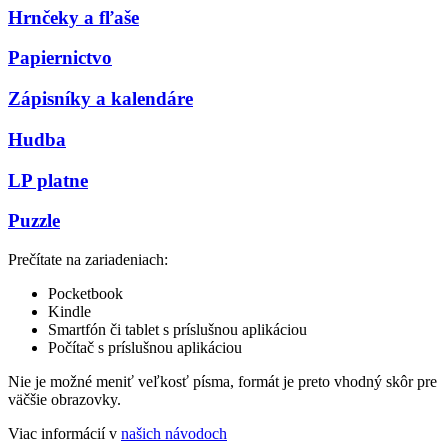
Hrnčeky a fľaše
Papiernictvo
Zápisníky a kalendáre
Hudba
LP platne
Puzzle
Prečítate na zariadeniach:
Pocketbook
Kindle
Smartfón či tablet s príslušnou aplikáciou
Počítač s príslušnou aplikáciou
Nie je možné meniť veľkosť písma, formát je preto vhodný skôr pre
väčšie obrazovky.
Viac informácií v
našich návodoch