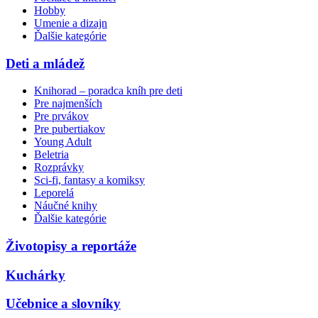
Hobby
Umenie a dizajn
Ďalšie kategórie
Deti a mládež
Knihorad – poradca kníh pre deti
Pre najmenších
Pre prvákov
Pre pubertiakov
Young Adult
Beletria
Rozprávky
Sci-fi, fantasy a komiksy
Leporelá
Náučné knihy
Ďalšie kategórie
Životopisy a reportáže
Kuchárky
Učebnice a slovníky