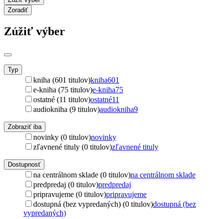
Zoradiť
Zúžiť výber
Typ
kniha (601 titulov)
kniha
601
e-kniha (75 titulov)
e-kniha
75
ostatné (11 titulov)
ostatné
11
audiokniha (9 titulov)
audiokniha
9
Zobraziť iba
novinky (0 titulov)
novinky
zľavnené tituly (0 titulov)
zľavnené tituly
Dostupnosť
na centrálnom sklade (0 titulov)
na centrálnom sklade
predpredaj (0 titulov)
predpredaj
pripravujeme (0 titulov)
pripravujeme
dostupná (bez vypredaných) (0 titulov)
dostupná (bez
vypredaných)