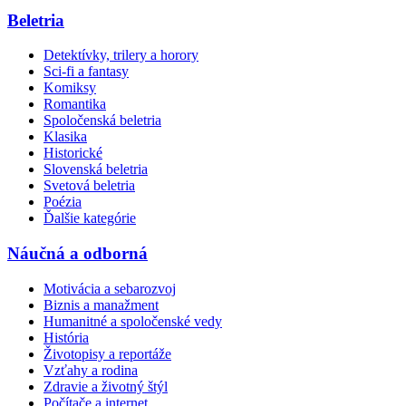
Beletria
Detektívky, trilery a horory
Sci-fi a fantasy
Komiksy
Romantika
Spoločenská beletria
Klasika
Historické
Slovenská beletria
Svetová beletria
Poézia
Ďalšie kategórie
Náučná a odborná
Motivácia a sebarozvoj
Biznis a manažment
Humanitné a spoločenské vedy
História
Životopisy a reportáže
Vzťahy a rodina
Zdravie a životný štýl
Počítače a internet