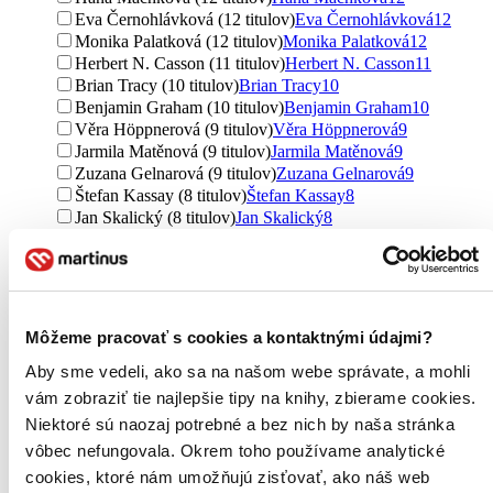
Eva Černohlávková (12 titulov)
Eva Černohlávková
12
Monika Palatková (12 titulov)
Monika Palatková
12
Herbert N. Casson (11 titulov)
Herbert N. Casson
11
Brian Tracy (10 titulov)
Brian Tracy
10
Benjamin Graham (10 titulov)
Benjamin Graham
10
Věra Höppnerová (9 titulov)
Věra Höppnerová
9
Jarmila Matěnová (9 titulov)
Jarmila Matěnová
9
Zuzana Gelnarová (9 titulov)
Zuzana Gelnarová
9
Štefan Kassay (8 titulov)
Štefan Kassay
8
Jan Skalický (8 titulov)
Jan Skalický
8
Burton G. Malkiel (7 titulov)
Burton G. Malkiel
7
Jason Zweig (7 titulov)
Jason Zweig
7
Petr Podhajský (6 titulov)
Petr Podhajský
6
Tomáš Nesnídal (6 titulov)
Tomáš Nesnídal
6
Jitka Zichová (6 titulov)
Jitka Zichová
6
Môžeme pracovať s cookies a kontaktnými údajmi?
Alena Filipová (5 titulov)
Alena Filipová
5
W. Chan Kim (5 titulov)
W. Chan Kim
5
Aby sme vedeli, ako sa na našom webe správate, a mohli
Zdeněk Kuneš (5 titulov)
Zdeněk Kuneš
5
vám zobraziť tie najlepšie tipy na knihy, zbierame cookies.
Richard Branson (5 titulov)
Richard Branson
5
Niektoré sú naozaj potrebné a bez nich by naša stránka
Eva Hanuláková (5 titulov)
Eva Hanuláková
5
vôbec nefungovala. Okrem toho používame analytické
Zdeněk Vondrák (5 titulov)
Zdeněk Vondrák
5
cookies, ktoré nám umožňujú zisťovať, ako náš web
Vondrák Zdeněk (5 titulov)
Vondrák Zdeněk
5