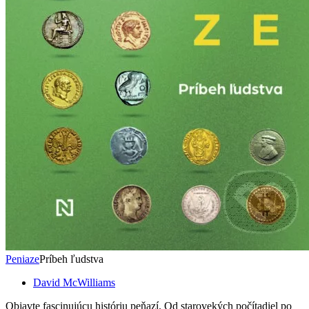
Peniaze
Príbeh ľudstva
David McWilliams
Objavte fascinujúcu históriu peňazí. Od starovekých počítadiel po