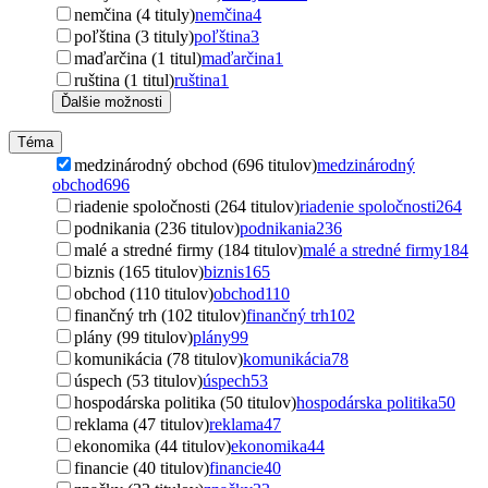
nemčina (4 tituly)
nemčina
4
poľština (3 tituly)
poľština
3
maďarčina (1 titul)
maďarčina
1
ruština (1 titul)
ruština
1
Ďalšie možnosti
Téma
medzinárodný obchod (696 titulov)
medzinárodný
obchod
696
riadenie spoločnosti (264 titulov)
riadenie spoločnosti
264
podnikania (236 titulov)
podnikania
236
malé a stredné firmy (184 titulov)
malé a stredné firmy
184
biznis (165 titulov)
biznis
165
obchod (110 titulov)
obchod
110
finančný trh (102 titulov)
finančný trh
102
plány (99 titulov)
plány
99
komunikácia (78 titulov)
komunikácia
78
úspech (53 titulov)
úspech
53
hospodárska politika (50 titulov)
hospodárska politika
50
reklama (47 titulov)
reklama
47
ekonomika (44 titulov)
ekonomika
44
financie (40 titulov)
financie
40