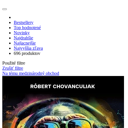
Bestsellery
Top hodnotené
Novinky
Najdrahšie
Najlacnejšie
Najvyššia zľava
696 produktov
Použité filtre
Zrušiť filtre
Na tému medzinárodný obchod