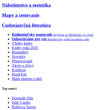
Náboženstvo a ezoterika
Mapy a cestovanie
Cudzojazyčná literatúra
Knihomoľský pomocník
Spýtajte sa Sherlocka, čo čítať
Odporúčame pre vás
Knižné tipy ušité na mieru vám
Všetky knihy
Knihy roka 2025
Bestsellery
Novinky
Pripravované
Akcie a zľavy
Kolekcie
BookTok
Mám záujem o titul
Top autori
Dominik Dán
Julie Caplin
Rebecca Yarros