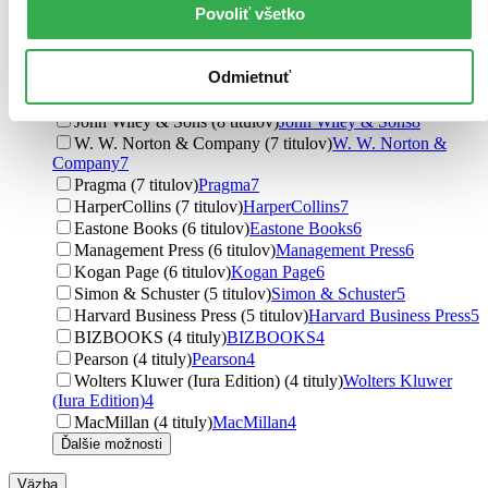
Povoliť všetko
Slovenská poľnohospodárska univerzita v Nitre (9
titulov)
Slovenská poľnohospodárska univerzita v Nitre
9
Wolters Kluwer (8 titulov)
Wolters Kluwer
8
Odmietnuť
Oxford University Press (8 titulov)
Oxford University
Press
8
John Wiley & Sons (8 titulov)
John Wiley & Sons
8
W. W. Norton & Company (7 titulov)
W. W. Norton &
Company
7
Pragma (7 titulov)
Pragma
7
HarperCollins (7 titulov)
HarperCollins
7
Eastone Books (6 titulov)
Eastone Books
6
Management Press (6 titulov)
Management Press
6
Kogan Page (6 titulov)
Kogan Page
6
Simon & Schuster (5 titulov)
Simon & Schuster
5
Harvard Business Press (5 titulov)
Harvard Business Press
5
BIZBOOKS (4 tituly)
BIZBOOKS
4
Pearson (4 tituly)
Pearson
4
Wolters Kluwer (Iura Edition) (4 tituly)
Wolters Kluwer
(Iura Edition)
4
MacMillan (4 tituly)
MacMillan
4
Ďalšie možnosti
Väzba