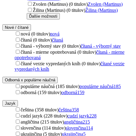
Zvolen (Martinus) (0 titulov)
Zvolen (Martinus)
Žilina (Martinus) (0 titulov)
Žilina (Martinus)
Ďalšie možnosti
Nové / čítané
nová (0 titulov)
nová
čítaná (0 titulov)
čítaná
čítaná - výborný stav (0 titulov)
čítaná - výborný stav
čítaná - mierne opotrebovaná (0 titulov)
čítaná - mierne
opotrebovaná
čítané verzie vypredaných kníh (0 titulov)
čítané verzie
vypredaných kníh
Odborná x populárne náučná
populárne náučná (185 titulov)
populárne náučná
185
odborná (159 titulov)
odborná
159
Jazyk
čeština (358 titulov)
čeština
358
cudzí jazyk (228 titulov)
cudzí jazyk
228
angličtina (215 titulov)
angličtina
215
slovenčina (114 titulov)
slovenčina
114
ukrajinčina (5 titulov)
ukrajinčina
5