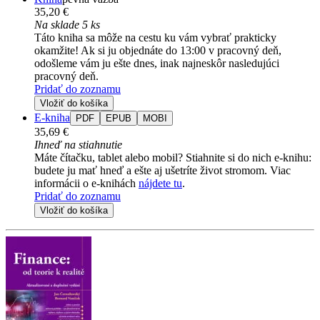
35,20 €
Na sklade 5 ks
Táto kniha sa môže na cestu ku vám vybrať prakticky
okamžite! Ak si ju objednáte do 13:00 v pracovný deň,
odošleme vám ju ešte dnes, inak najneskôr nasledujúci
pracovný deň.
Pridať do zoznamu
Vložiť do košíka
E-kniha
PDF
EPUB
MOBI
35,69 €
Ihneď na stiahnutie
Máte čítačku, tablet alebo mobil? Stiahnite si do nich e-knihu:
budete ju mať hneď a ešte aj ušetríte život stromom. Viac
informácii o e-knihách
nájdete tu
.
Pridať do zoznamu
Vložiť do košíka