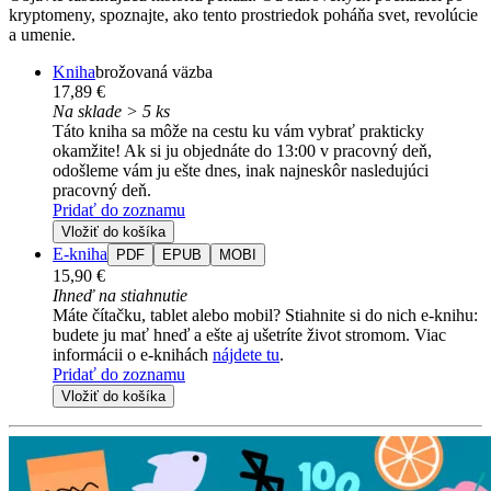
kryptomeny, spoznajte, ako tento prostriedok poháňa svet, revolúcie
a umenie.
Kniha
brožovaná väzba
17,89 €
Na sklade > 5 ks
Táto kniha sa môže na cestu ku vám vybrať prakticky
okamžite! Ak si ju objednáte do 13:00 v pracovný deň,
odošleme vám ju ešte dnes, inak najneskôr nasledujúci
pracovný deň.
Pridať do zoznamu
Vložiť do košíka
E-kniha
PDF
EPUB
MOBI
15,90 €
Ihneď na stiahnutie
Máte čítačku, tablet alebo mobil? Stiahnite si do nich e-knihu:
budete ju mať hneď a ešte aj ušetríte život stromom. Viac
informácii o e-knihách
nájdete tu
.
Pridať do zoznamu
Vložiť do košíka