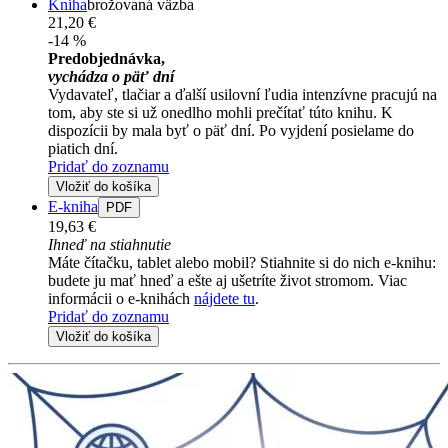
Kniha
brožovaná väzba
21,20 €
-14 %
Predobjednávka,
vychádza o päť dní
Vydavateľ, tlačiar a ďalší usilovní ľudia intenzívne pracujú na
tom, aby ste si už onedlho mohli prečítať túto knihu. K
dispozícii by mala byť o päť dní. Po vyjdení posielame do
piatich dní.
Pridať do zoznamu
Vložiť do košíka
E-kniha
PDF
19,63 €
Ihneď na stiahnutie
Máte čítačku, tablet alebo mobil? Stiahnite si do nich e-knihu:
budete ju mať hneď a ešte aj ušetríte život stromom. Viac
informácii o e-knihách
nájdete tu
.
Pridať do zoznamu
Vložiť do košíka