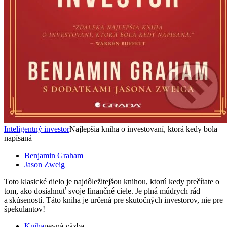
Inteligentný investor
Najlepšia kniha o investovaní, ktorá kedy bola
napísaná
Benjamin Graham
Jason Zweig
Toto klasické dielo je najdôležitejšou knihou, ktorú kedy prečítate o
tom, ako dosiahnuť svoje finančné ciele. Je plná múdrych rád
a skúseností. Táto kniha je určená pre skutočných investorov, nie pre
špekulantov!
Kniha
pevná väzba