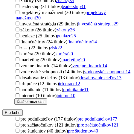
značky (33 titulov)
značky
33
leadership (31 titulov)
leadership
31
projektový manažment (30 titulov)
projektový
manažment
30
investičná stratégia (29 titulov)
investičná stratégia
29
zákony (26 titulov)
zákony
26
peniaze (25 titulov)
peniaze
25
finančné trhy (24 titulov)
finančné trhy
24
zisk (22 titulov)
zisk
22
kariéra (20 titulov)
kariéra
20
marketing (20 titulov)
marketing
20
verejné financie (14 titulov)
verejné financie
14
vodcovské schopnosti (14 titulov)
vodcovské schopnosti
14
dosahovanie cieľov (13 titulov)
dosahovanie cieľov
13
trh práce (12 titulov)
trh práce
12
podnikanie (11 titulov)
podnikanie
11
internet (10 titulov)
internet
10
Ďalšie možnosti
Pre koho
pre podnikateľov (177 titulov)
pre podnikateľov
177
pre začiatočníkov (121 titulov)
pre začiatočníkov
121
pre študentov (40 titulov)
pre študentov
40