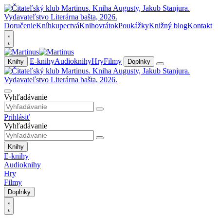
Doručenie
Kníhkupectvá
Knihovrátok
Poukážky
Knižný blog
Kontakt
E-knihy
Audioknihy
Hry
Filmy
Knihy
Doplnky
Vyhľadávanie
Prihlásiť
Vyhľadávanie
Knihy
E-knihy
Audioknihy
Hry
Filmy
Doplnky