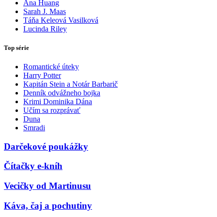
Ana Huang
Sarah J. Maas
Táňa Keleová Vasilková
Lucinda Riley
Top série
Romantické úteky
Harry Potter
Kapitán Stein a Notár Barbarič
Denník odvážneho bojka
Krimi Dominika Dána
Učím sa rozprávať
Duna
Smradi
Darčekové poukážky
Čítačky e-kníh
Vecičky od Martinusu
Káva, čaj a pochutiny