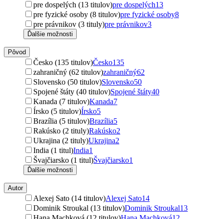
pre dospelých (13 titulov)
pre dospelých
13
pre fyzické osoby (8 titulov)
pre fyzické osoby
8
pre právnikov (3 tituly)
pre právnikov
3
Ďalšie možnosti
Pôvod
Česko (135 titulov)
Česko
135
zahraničný (62 titulov)
zahraničný
62
Slovensko (50 titulov)
Slovensko
50
Spojené štáty (40 titulov)
Spojené štáty
40
Kanada (7 titulov)
Kanada
7
Írsko (5 titulov)
Írsko
5
Brazília (5 titulov)
Brazília
5
Rakúsko (2 tituly)
Rakúsko
2
Ukrajina (2 tituly)
Ukrajina
2
India (1 titul)
India
1
Švajčiarsko (1 titul)
Švajčiarsko
1
Ďalšie možnosti
Autor
Alexej Sato (14 titulov)
Alexej Sato
14
Dominik Stroukal (13 titulov)
Dominik Stroukal
13
Hana Machková (12 titulov)
Hana Machková
12