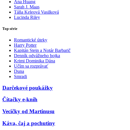
Ana Huang
Sarah J. Maas
Táňa Keleová Vasilková
Lucinda Riley
Top série
Romantické úteky
Harry Potter
Kapitán Stein a Notár Barbarič
Denník odvážneho bojka
Krimi Dominika Dána
Učím sa rozprávať
Duna
Smradi
Darčekové poukážky
Čítačky e-kníh
Vecičky od Martinusu
Káva, čaj a pochutiny