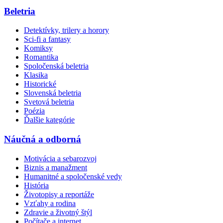
Beletria
Detektívky, trilery a horory
Sci-fi a fantasy
Komiksy
Romantika
Spoločenská beletria
Klasika
Historické
Slovenská beletria
Svetová beletria
Poézia
Ďalšie kategórie
Náučná a odborná
Motivácia a sebarozvoj
Biznis a manažment
Humanitné a spoločenské vedy
História
Životopisy a reportáže
Vzťahy a rodina
Zdravie a životný štýl
Počítače a internet