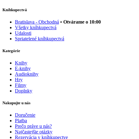
Kníhkupectvá
Bratislava - Obchodná
• Otvárame o 10:00
Všetky kníhkupectvá
Udalosti
Spriatelené kníhkupectvá
Kategórie
Knihy
E-knihy
Audioknihy
Hry
Filmy
Doplnky
Nakupujte u nás
Doručenie
Platba
Prečo práve u nás?
Najčastejšie otázky
Rezervácia v kníhkupectve