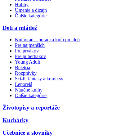
Hobby
Umenie a dizajn
Ďalšie kategórie
Deti a mládež
Knihorad – poradca kníh pre deti
Pre najmenších
Pre prvákov
Pre pubertiakov
Young Adult
Beletria
Rozprávky
Sci-fi, fantasy a komiksy
Leporelá
Náučné knihy
Ďalšie kategórie
Životopisy a reportáže
Kuchárky
Učebnice a slovníky