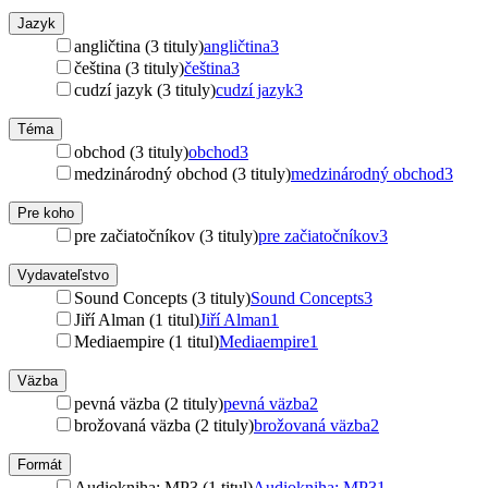
Jazyk
angličtina (3 tituly)
angličtina
3
čeština (3 tituly)
čeština
3
cudzí jazyk (3 tituly)
cudzí jazyk
3
Téma
obchod (3 tituly)
obchod
3
medzinárodný obchod (3 tituly)
medzinárodný obchod
3
Pre koho
pre začiatočníkov (3 tituly)
pre začiatočníkov
3
Vydavateľstvo
Sound Concepts (3 tituly)
Sound Concepts
3
Jiří Alman (1 titul)
Jiří Alman
1
Mediaempire (1 titul)
Mediaempire
1
Väzba
pevná väzba (2 tituly)
pevná väzba
2
brožovaná väzba (2 tituly)
brožovaná väzba
2
Formát
Audiokniha: MP3 (1 titul)
Audiokniha: MP3
1