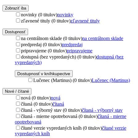
Zobraziť iba
novinky (0 titulov)
novinky
zľavnené tituly (0 titulov)
zľavnené tituly
Dostupnosť
na centrálnom sklade (0 titulov)
na centrálnom sklade
predpredaj (0 titulov)
predpredaj
pripravujeme (0 titulov)
pripravujeme
dostupná (bez vypredaných) (0 titulov)
dostupná (bez
vypredaných)
Dostupnosť v kníhkupectve
Lučenec (Martinus) (0 titulov)
Lučenec (Martinus)
Nové / čítané
nová (0 titulov)
nová
čítaná (0 titulov)
čítaná
čítaná - výborný stav (0 titulov)
čítaná - výborný stav
čítaná - mierne opotrebovaná (0 titulov)
čítaná - mierne
opotrebovaná
čítané verzie vypredaných kníh (0 titulov)
čítané verzie
vypredaných kníh