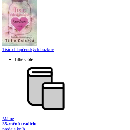
Tisíc chlapčenských bozkov
Tillie Cole
Máme
35-ročnú tradíciu
predaja kníh