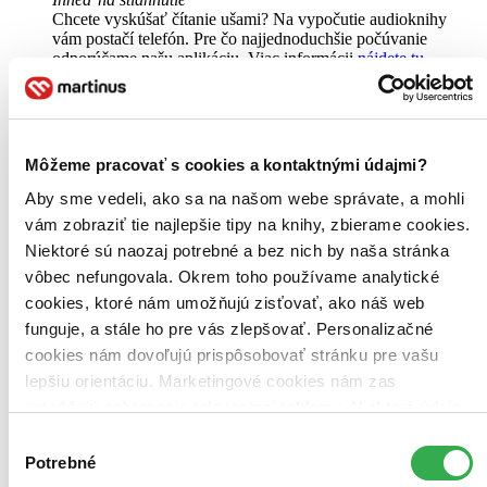
Chcete vyskúšať čítanie ušami? Na vypočutie audioknihy
vám postačí telefón. Pre čo najjednoduchšie počúvanie
odporúčame našu aplikáciu. Viac informácii
nájdete tu
.
Pridať do zoznamu
Vložiť do košíka
Môžeme pracovať s cookies a kontaktnými údajmi?
Aby sme vedeli, ako sa na našom webe správate, a mohli
vám zobraziť tie najlepšie tipy na knihy, zbierame cookies.
Niektoré sú naozaj potrebné a bez nich by naša stránka
vôbec nefungovala. Okrem toho používame analytické
cookies, ktoré nám umožňujú zisťovať, ako náš web
funguje, a stále ho pre vás zlepšovať. Personalizačné
cookies nám dovoľujú prispôsobovať stránku pre vašu
lepšiu orientáciu. Marketingové cookies nám zas
umožňujú zobrazenie relevantnej reklamy. Niektoré údaje
zdieľame aj s tretími stranami. Veľmi by nám pomohlo,
Výber
keby sme mohli používať všetky tieto cookies. Ďakujeme!
Potrebné
súhlasu