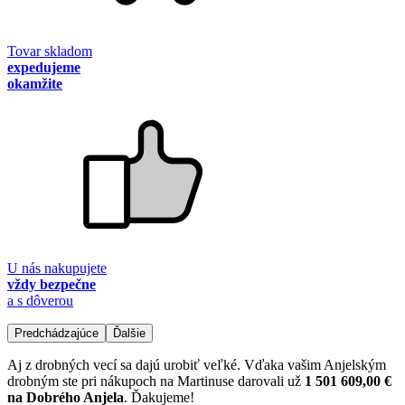
Tovar skladom
expedujeme
okamžite
U nás nakupujete
vždy bezpečne
a s dôverou
Predchádzajúce
Ďalšie
Aj z drobných vecí sa dajú urobiť veľké. Vďaka vašim Anjelským
drobným ste pri nákupoch na Martinuse darovali už
1 501 609,00 €
na Dobrého Anjela
. Ďakujeme!