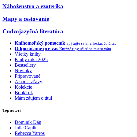
Náboženstvo a ezoterika
Mapy a cestovanie
Cudzojazyčná literatúra
Knihomoľský pomocník
Spýtajte sa Sherlocka, čo čítať
Odporúčame pre vás
Knižné tipy ušité na mieru vám
Všetky knihy
Knihy roka 2025
Bestsellery
Novinky
Pripravované
Akcie a zľavy
Kolekcie
BookTok
Mám záujem o titul
Top autori
Dominik Dán
Julie Caplin
Rebecca Yarros