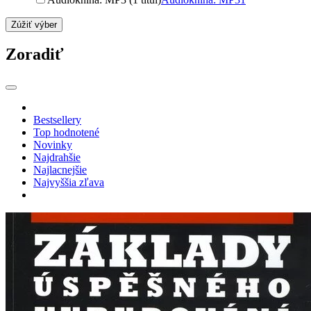
Zúžiť výber
Zoradiť
Bestsellery
Top hodnotené
Novinky
Najdrahšie
Najlacnejšie
Najvyššia zľava