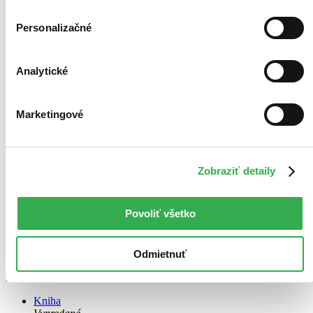
Personalizačné
Analytické
Marketingové
Zobraziť detaily
Základy úspěšného vybudování
Povoliť všetko
CZ
Failla Don
Odmietnuť
Multi-level - ALMAN - Jazyk: CZ - Vazba: Brožovaná bez přebalu
lesklá - 114 str. - ISBN: 80-901780-5-7 - Kniha
Kniha