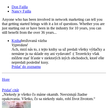
Don Failla
Nancy Failla
Anyone who has been involved in network marketing can tell you
that getting started brings with it a lot of questions. Whether you are
just starting out or have been in the industry for 10 years, you can
still benefit from the over 36 years...
Kniha
brožovaná väzba
Vypredané
Ach, mrzí nás to, z tejto knihy sa už predali všetky výtlačky a
nemáme ju na sklade my ani vydavateľ :( Teoreticky však
môžete mať šťastie v niektorých iných obchodoch, ktoré ešte
nepredali posledné kusy.
Pridať do zoznamu
Hore
Pridať citát
Niekedy je všetko čo máme okamih. Neexistujú žiadne
opakovania. Všetko, čo sa niekedy stalo, robí život životom.