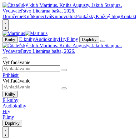
Doručenie
Kníhkupectvá
Knihovrátok
Poukážky
Knižný blog
Kontakt
E-knihy
Audioknihy
Hry
Filmy
Knihy
Doplnky
Vyhľadávanie
Prihlásiť
Vyhľadávanie
Knihy
E-knihy
Audioknihy
Hry
Filmy
Doplnky