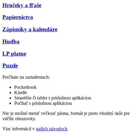
Hrnčeky a fľaše
Papiernictvo
Zápisníky a kalendáre
Hudba
LP platne
Puzzle
Prečítate na zariadeniach:
Pocketbook
Kindle
Smartfón či tablet s príslušnou aplikáciou
Počítač s príslušnou aplikáciou
Nie je možné meniť veľkosť písma, formát je preto vhodný skôr pre
väčšie obrazovky.
Viac informácií v
našich návodoch