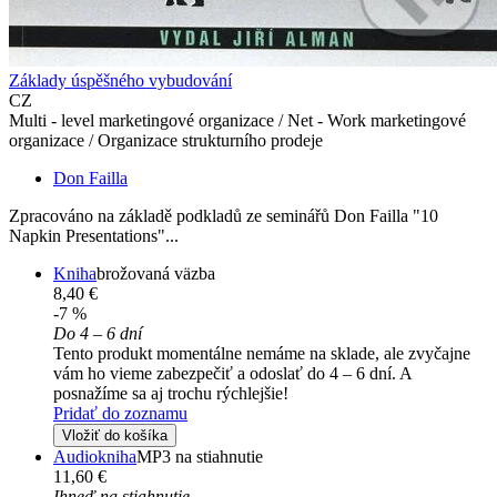
Základy úspěšného vybudování
CZ
Multi - level marketingové organizace / Net - Work marketingové
organizace / Organizace strukturního prodeje
Don Failla
Zpracováno na základě podkladů ze seminářů Don Failla "10
Napkin Presentations"...
Kniha
brožovaná väzba
8,40 €
-7 %
Do 4 – 6 dní
Tento produkt momentálne nemáme na sklade, ale zvyčajne
vám ho vieme zabezpečiť a odoslať do 4 – 6 dní. A
posnažíme sa aj trochu rýchlejšie!
Pridať do zoznamu
Vložiť do košíka
Audiokniha
MP3 na stiahnutie
11,60 €
Ihneď na stiahnutie