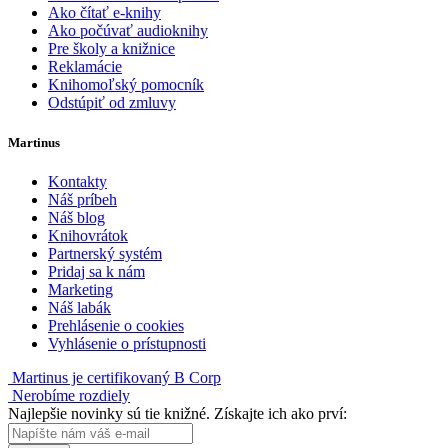
Ako čítať e-knihy
Ako počúvať audioknihy
Pre školy a knižnice
Reklamácie
Knihomoľský pomocník
Odstúpiť od zmluvy
Martinus
Kontakty
Náš príbeh
Náš blog
Knihovrátok
Partnerský systém
Pridaj sa k nám
Marketing
Náš labák
Prehlásenie o cookies
Vyhlásenie o prístupnosti
Martinus je certifikovaný B Corp
Nerobíme rozdiely
Najlepšie novinky sú tie knižné. Získajte ich ako prví: