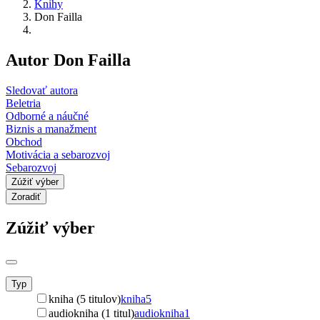
Knihy
Don Failla
Autor Don Failla
Sledovať autora
Beletria
Odborné a náučné
Biznis a manažment
Obchod
Motivácia a sebarozvoj
Sebarozvoj
Zúžiť výber
Zoradiť
Zúžiť výber
Typ
kniha (5 titulov)
kniha
5
audiokniha (1 titul)
audiokniha
1