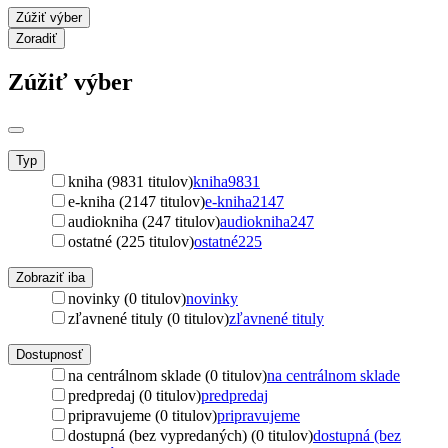
Zúžiť výber
Zoradiť
Zúžiť výber
Typ
kniha (9831 titulov)
kniha
9831
e-kniha (2147 titulov)
e-kniha
2147
audiokniha (247 titulov)
audiokniha
247
ostatné (225 titulov)
ostatné
225
Zobraziť iba
novinky (0 titulov)
novinky
zľavnené tituly (0 titulov)
zľavnené tituly
Dostupnosť
na centrálnom sklade (0 titulov)
na centrálnom sklade
predpredaj (0 titulov)
predpredaj
pripravujeme (0 titulov)
pripravujeme
dostupná (bez vypredaných) (0 titulov)
dostupná (bez