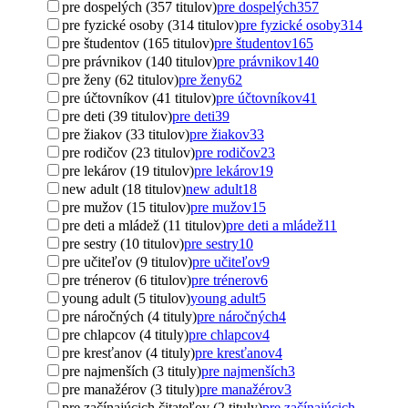
pre dospelých (357 titulov)
pre dospelých
357
pre fyzické osoby (314 titulov)
pre fyzické osoby
314
pre študentov (165 titulov)
pre študentov
165
pre právnikov (140 titulov)
pre právnikov
140
pre ženy (62 titulov)
pre ženy
62
pre účtovníkov (41 titulov)
pre účtovníkov
41
pre deti (39 titulov)
pre deti
39
pre žiakov (33 titulov)
pre žiakov
33
pre rodičov (23 titulov)
pre rodičov
23
pre lekárov (19 titulov)
pre lekárov
19
new adult (18 titulov)
new adult
18
pre mužov (15 titulov)
pre mužov
15
pre deti a mládež (11 titulov)
pre deti a mládež
11
pre sestry (10 titulov)
pre sestry
10
pre učiteľov (9 titulov)
pre učiteľov
9
pre trénerov (6 titulov)
pre trénerov
6
young adult (5 titulov)
young adult
5
pre náročných (4 tituly)
pre náročných
4
pre chlapcov (4 tituly)
pre chlapcov
4
pre kresťanov (4 tituly)
pre kresťanov
4
pre najmenších (3 tituly)
pre najmenších
3
pre manažérov (3 tituly)
pre manažérov
3
pre začínajúcich čitateľov (2 tituly)
pre začínajúcich