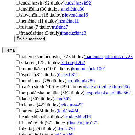
cudzí jazyk (92 titulov)
cudzí jazyk
92
angličtina (80 titulov)
angličtina
80
slovenčina (16 titulov)
slovenčina
16
nemčina (11 titulov)
nemčina
11
ruština (7 titulov)
ruština
7
francúzština (3 tituly)
francúzština
3
Ďalšie možnosti
Téma
riadenie spoločnosti (1723 titulov)
riadenie spoločnosti
1723
zákony (1262 titulov)
zákony
1262
komunikácia (1001 titulov)
komunikácia
1001
úspech (811 titulov)
úspech
811
podnikania (786 titulov)
podnikania
786
malé a stredné firmy (596 titulov)
malé a stredné firmy
596
hospodárska politika (562 titulov)
hospodárska politika
562
dane (503 titulov)
dane
503
reklama (427 titulov)
reklama
427
kariéra (424 titulov)
kariéra
424
leadership (414 titulov)
leadership
414
finančný trh (371 titulov)
finančný trh
371
biznis (370 titulov)
biznis
370
plány (368 titulov)
plány
368