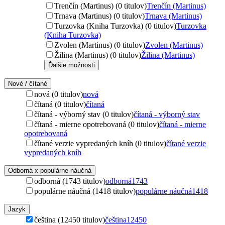
Trenčín (Martinus) (0 titulov)
Trenčín (Martinus)
Trnava (Martinus) (0 titulov)
Trnava (Martinus)
Turzovka (Kniha Turzovka) (0 titulov)
Turzovka
(Kniha Turzovka)
Zvolen (Martinus) (0 titulov)
Zvolen (Martinus)
Žilina (Martinus) (0 titulov)
Žilina (Martinus)
Ďalšie možnosti
Nové / čítané
nová (0 titulov)
nová
čítaná (0 titulov)
čítaná
čítaná - výborný stav (0 titulov)
čítaná - výborný stav
čítaná - mierne opotrebovaná (0 titulov)
čítaná - mierne
opotrebovaná
čítané verzie vypredaných kníh (0 titulov)
čítané verzie
vypredaných kníh
Odborná x populárne náučná
odborná (1743 titulov)
odborná
1743
populárne náučná (1418 titulov)
populárne náučná
1418
Jazyk
čeština (12450 titulov)
čeština
12450