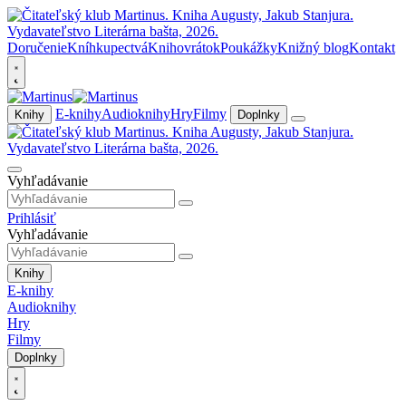
Doručenie
Kníhkupectvá
Knihovrátok
Poukážky
Knižný blog
Kontakt
E-knihy
Audioknihy
Hry
Filmy
Knihy
Doplnky
Vyhľadávanie
Prihlásiť
Vyhľadávanie
Knihy
E-knihy
Audioknihy
Hry
Filmy
Doplnky