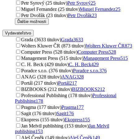
Petr Syrový (25 titulov)
Petr Syrový
25
Miguel Fernandez (25 titulov)
Miguel Fernandez
25
Petr Dvořák (23 titulov)
Petr Dvořák
23
Ďalšie možnosti
Vydavateľstvo
Grada (3633 titulov)
Grada
3633
Wolters Kluwer ČR (873 titulov)
Wolters Kluwer ČR
873
Computer Press (528 titulov)
Computer Press
528
Management Press (515 titulov)
Management Press
515
C. H. Beck (429 titulov)
C. H. Beck
429
Poradce s.r.o. (376 titulov)
Poradce s.r.o.
376
ANAG (328 titulov)
ANAG
328
Portál (217 titulov)
Portál
217
BIZBOOKS (212 titulov)
BIZBOOKS
212
Professional Publishing (178 titulov)
Professional
Publishing
178
Pragma (177 titulov)
Pragma
177
Sagit (176 titulov)
Sagit
176
Ekopress (155 titulov)
Ekopress
155
Jan Melvil publishing (153 titulov)
Jan Melvil
publishing
153
Aleš Čeněk (149 titulov)
Aleš Čeněk
149