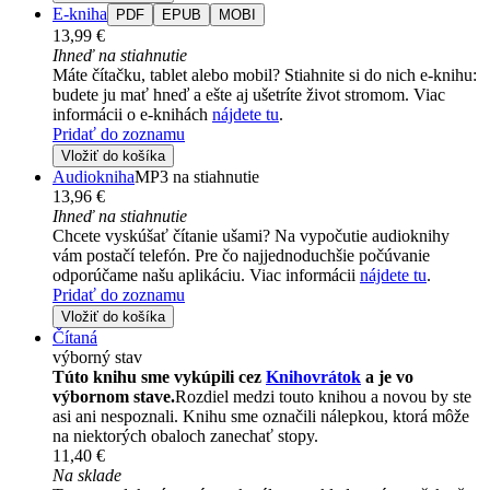
E-kniha
PDF
EPUB
MOBI
13,99 €
Ihneď na stiahnutie
Máte čítačku, tablet alebo mobil? Stiahnite si do nich e-knihu:
budete ju mať hneď a ešte aj ušetríte život stromom. Viac
informácii o e-knihách
nájdete tu
.
Pridať do zoznamu
Vložiť do košíka
Audiokniha
MP3 na stiahnutie
13,96 €
Ihneď na stiahnutie
Chcete vyskúšať čítanie ušami? Na vypočutie audioknihy
vám postačí telefón. Pre čo najjednoduchšie počúvanie
odporúčame našu aplikáciu. Viac informácii
nájdete tu
.
Pridať do zoznamu
Vložiť do košíka
Čítaná
výborný stav
Túto knihu sme vykúpili cez
Knihovrátok
a je vo
výbornom stave.
Rozdiel medzi touto knihou a novou by ste
asi ani nespoznali. Knihu sme označili nálepkou, ktorá môže
na niektorých obaloch zanechať stopy.
11,40 €
Na sklade