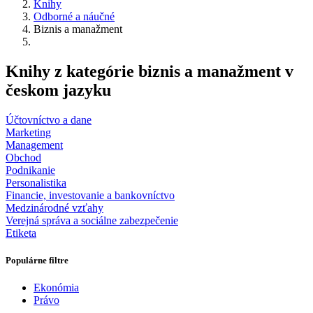
Knihy
Odborné a náučné
Biznis a manažment
Knihy z kategórie biznis a manažment v
českom jazyku
Účtovníctvo a dane
Marketing
Management
Obchod
Podnikanie
Personalistika
Financie, investovanie a bankovníctvo
Medzinárodné vzťahy
Verejná správa a sociálne zabezpečenie
Etiketa
Populárne filtre
Ekonómia
Právo