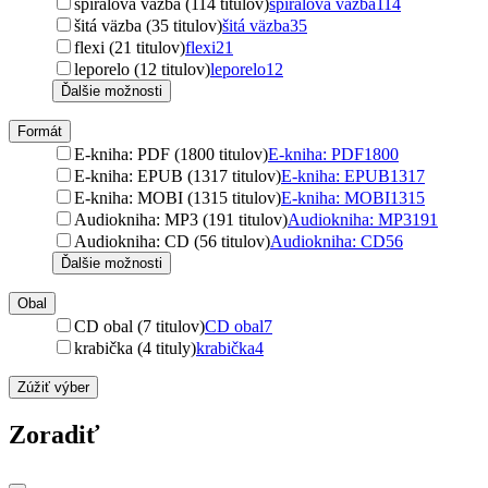
špirálová väzba (114 titulov)
špirálová väzba
114
šitá väzba (35 titulov)
šitá väzba
35
flexi (21 titulov)
flexi
21
leporelo (12 titulov)
leporelo
12
Ďalšie možnosti
Formát
E-kniha: PDF (1800 titulov)
E-kniha: PDF
1800
E-kniha: EPUB (1317 titulov)
E-kniha: EPUB
1317
E-kniha: MOBI (1315 titulov)
E-kniha: MOBI
1315
Audiokniha: MP3 (191 titulov)
Audiokniha: MP3
191
Audiokniha: CD (56 titulov)
Audiokniha: CD
56
Ďalšie možnosti
Obal
CD obal (7 titulov)
CD obal
7
krabička (4 tituly)
krabička
4
Zúžiť výber
Zoradiť