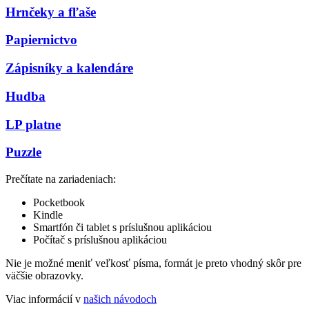
Hrnčeky a fľaše
Papiernictvo
Zápisníky a kalendáre
Hudba
LP platne
Puzzle
Prečítate na zariadeniach:
Pocketbook
Kindle
Smartfón či tablet s príslušnou aplikáciou
Počítač s príslušnou aplikáciou
Nie je možné meniť veľkosť písma, formát je preto vhodný skôr pre
väčšie obrazovky.
Viac informácií v
našich návodoch