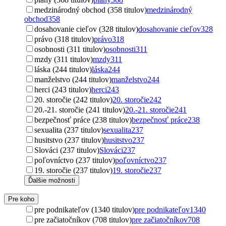
medzinárodný obchod (358 titulov)
medzinárodný
obchod
358
dosahovanie cieľov (328 titulov)
dosahovanie cieľov
328
právo (318 titulov)
právo
318
osobnosti (311 titulov)
osobnosti
311
mzdy (311 titulov)
mzdy
311
láska (244 titulov)
láska
244
manželstvo (244 titulov)
manželstvo
244
herci (243 titulov)
herci
243
20. storočie (242 titulov)
20. storočie
242
20.-21. storočie (241 titulov)
20.-21. storočie
241
bezpečnosť práce (238 titulov)
bezpečnosť práce
238
sexualita (237 titulov)
sexualita
237
husitstvo (237 titulov)
husitstvo
237
Slováci (237 titulov)
Slováci
237
poľovníctvo (237 titulov)
poľovníctvo
237
19. storočie (237 titulov)
19. storočie
237
Ďalšie možnosti
Pre koho
pre podnikateľov (1340 titulov)
pre podnikateľov
1340
pre začiatočníkov (708 titulov)
pre začiatočníkov
708