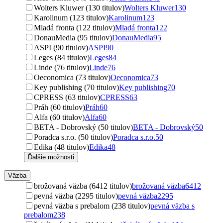
Wolters Kluwer (130 titulov)
Wolters Kluwer
130
Karolinum (123 titulov)
Karolinum
123
Mladá fronta (122 titulov)
Mladá fronta
122
DonauMedia (95 titulov)
DonauMedia
95
ASPI (90 titulov)
ASPI
90
Leges (84 titulov)
Leges
84
Linde (76 titulov)
Linde
76
Oeconomica (73 titulov)
Oeconomica
73
Key publishing (70 titulov)
Key publishing
70
CPRESS (63 titulov)
CPRESS
63
Práh (60 titulov)
Práh
60
Alfa (60 titulov)
Alfa
60
BETA - Dobrovský (50 titulov)
BETA - Dobrovský
50
Poradca s.r.o. (50 titulov)
Poradca s.r.o.
50
Edika (48 titulov)
Edika
48
Ďalšie možnosti
Väzba
brožovaná väzba (6412 titulov)
brožovaná väzba
6412
pevná väzba (2295 titulov)
pevná väzba
2295
pevná väzba s prebalom (238 titulov)
pevná väzba s
prebalom
238