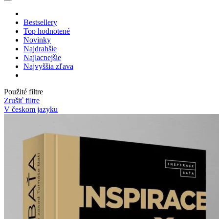
Bestsellery
Top hodnotené
Novinky
Najdrahšie
Najlacnejšie
Najvyššia zľava
Použité filtre
Zrušiť filtre
V českom jazyku