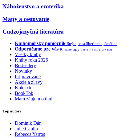
Náboženstvo a ezoterika
Mapy a cestovanie
Cudzojazyčná literatúra
Knihomoľský pomocník
Spýtajte sa Sherlocka, čo čítať
Odporúčame pre vás
Knižné tipy ušité na mieru vám
Všetky knihy
Knihy roka 2025
Bestsellery
Novinky
Pripravované
Akcie a zľavy
Kolekcie
BookTok
Mám záujem o titul
Top autori
Dominik Dán
Julie Caplin
Rebecca Yarros