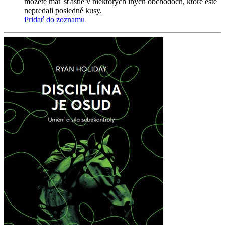
môžete mať šťastie v niektorých iných obchodoch, ktoré ešte
nepredali posledné kusy.
Pridať do zoznamu