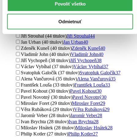
Povoliť všetko
Jaroslav Sedláček (55 titulov)
Jaroslav Sedláček
55
Dale Carnegie (53 titulov)
Dale Carnegie
53
Jana Skálová (51 titulov)
Jana Skálová
51
Odmietnuť
Vladimír Hruška (47 titulov)
Vladimír Hruška
47
Jitka Vysekalová (45 titulov)
Jitka Vysekalová
45
Jiří Strouhal (44 titulov)
Jiří Strouhal
44
Jan Urban (40 titulov)
Jan Urban
40
Zdeněk Kuneš (40 titulov)
Zdeněk Kuneš
40
Vladimír John (40 titulov)
Vladimír John
40
Jiří Vychopeň (38 titulov)
Jiří Vychopeň
38
Václav Vybíhal (37 titulov)
Václav Vybíhal
37
Svatopluk Galočík (37 titulov)
Svatopluk Galočík
37
Alena Vančurová (35 titulov)
Alena Vančurová
35
František Louša (33 titulov)
František Louša
33
Pavel Kohout (30 titulov)
Pavel Kohout
30
Pavel Novotný (30 titulov)
Pavel Novotný
30
Miroslav Foret (29 titulov)
Miroslav Foret
29
Věra Rubáková (29 titulov)
Věra Rubáková
29
Jaromír Veber (28 titulov)
Jaromír Veber
28
Ivan Brychta (28 titulov)
Ivan Brychta
28
Miloslav Hnátek (28 titulov)
Miloslav Hnátek
28
Philip Kotler (27 titulov)
Philip Kotler
27