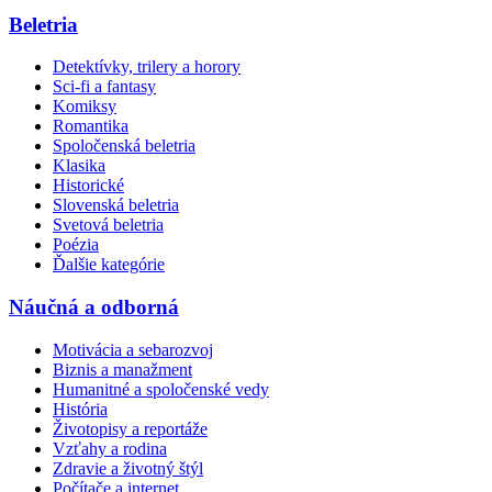
Beletria
Detektívky, trilery a horory
Sci-fi a fantasy
Komiksy
Romantika
Spoločenská beletria
Klasika
Historické
Slovenská beletria
Svetová beletria
Poézia
Ďalšie kategórie
Náučná a odborná
Motivácia a sebarozvoj
Biznis a manažment
Humanitné a spoločenské vedy
História
Životopisy a reportáže
Vzťahy a rodina
Zdravie a životný štýl
Počítače a internet