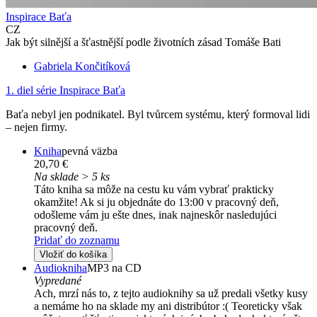
Inspirace Baťa
CZ
Jak být silnější a šťastnější podle životních zásad Tomáše Bati
Gabriela Končitíková
1. diel série
Inspirace Baťa
Baťa nebyl jen podnikatel. Byl tvůrcem systému, který formoval lidi
– nejen firmy.
Kniha
pevná väzba
20,70 €
Na sklade > 5 ks
Táto kniha sa môže na cestu ku vám vybrať prakticky
okamžite! Ak si ju objednáte do 13:00 v pracovný deň,
odošleme vám ju ešte dnes, inak najneskôr nasledujúci
pracovný deň.
Pridať do zoznamu
Vložiť do košíka
Audiokniha
MP3 na CD
Vypredané
Ach, mrzí nás to, z tejto audioknihy sa už predali všetky kusy
a nemáme ho na sklade my ani distribútor :( Teoreticky však