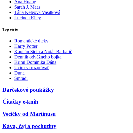
Ana Huang
Sarah J. Maas
Táňa Keleová Vasilková
Lucinda Riley
Top série
Romantické úteky
Harry Potter
Kapitán Stein a Notár Barbarič
Denník odvážneho bojka
Krimi Dominika Dána
Učím sa rozprávať
Duna
Smradi
Darčekové poukážky
Čítačky e-kníh
Vecičky od Martinusu
Káva, čaj a pochutiny