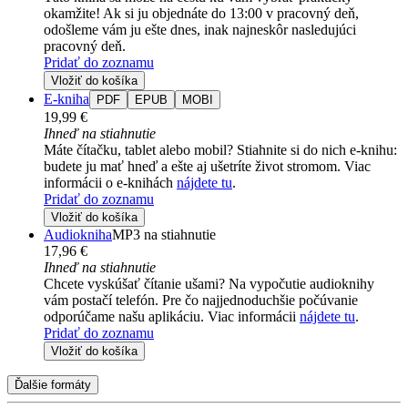
okamžite! Ak si ju objednáte do 13:00 v pracovný deň,
odošleme vám ju ešte dnes, inak najneskôr nasledujúci
pracovný deň.
Pridať do zoznamu
Vložiť do košíka
E-kniha
PDF
EPUB
MOBI
19,99 €
Ihneď na stiahnutie
Máte čítačku, tablet alebo mobil? Stiahnite si do nich e-knihu:
budete ju mať hneď a ešte aj ušetríte život stromom. Viac
informácii o e-knihách
nájdete tu
.
Pridať do zoznamu
Vložiť do košíka
Audiokniha
MP3 na stiahnutie
17,96 €
Ihneď na stiahnutie
Chcete vyskúšať čítanie ušami? Na vypočutie audioknihy
vám postačí telefón. Pre čo najjednoduchšie počúvanie
odporúčame našu aplikáciu. Viac informácii
nájdete tu
.
Pridať do zoznamu
Vložiť do košíka
Ďalšie formáty