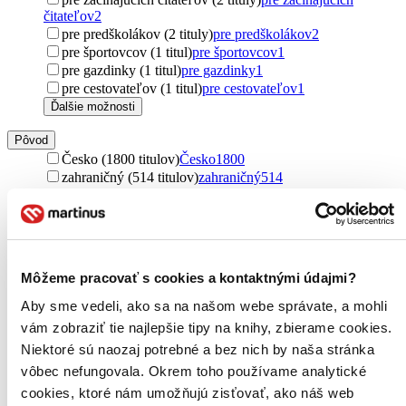
čitateľov
2
pre predškolákov (2 tituly)
pre predškolákov
2
pre športovcov (1 titul)
pre športovcov
1
pre gazdinky (1 titul)
pre gazdinky
1
pre cestovateľov (1 titul)
pre cestovateľov
1
Ďalšie možnosti
Pôvod
Česko (1800 titulov)
Česko
1800
zahraničný (514 titulov)
zahraničný
514
Spojené štáty (336 titulov)
Spojené štáty
336
Spojené kráľovstvo (69 titulov)
Spojené kráľovstvo
69
Slovensko (43 titulov)
Slovensko
43
Nemecko (42 titulov)
Nemecko
42
Austrália (14 titulov)
Austrália
14
Môžeme pracovať s cookies a kontaktnými údajmi?
Čína (11 titulov)
Čína
11
severský (9 titulov)
severský
9
Aby sme vedeli, ako sa na našom webe správate, a mohli
Ukrajina (7 titulov)
Ukrajina
7
vám zobraziť tie najlepšie tipy na knihy, zbierame cookies.
Švédsko (6 titulov)
Švédsko
6
Niektoré sú naozaj potrebné a bez nich by naša stránka
Írsko (5 titulov)
Írsko
5
vôbec nefungovala. Okrem toho používame analytické
Južná Kórea (5 titulov)
Južná Kórea
5
cookies, ktoré nám umožňujú zisťovať, ako náš web
Belgicko (3 tituly)
Belgicko
3