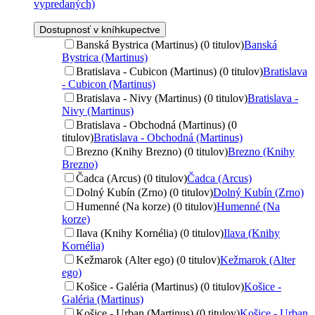
vypredaných)
Dostupnosť v kníhkupectve
Banská Bystrica (Martinus) (0 titulov)
Banská
Bystrica (Martinus)
Bratislava - Cubicon (Martinus) (0 titulov)
Bratislava
- Cubicon (Martinus)
Bratislava - Nivy (Martinus) (0 titulov)
Bratislava -
Nivy (Martinus)
Bratislava - Obchodná (Martinus) (0
titulov)
Bratislava - Obchodná (Martinus)
Brezno (Knihy Brezno) (0 titulov)
Brezno (Knihy
Brezno)
Čadca (Arcus) (0 titulov)
Čadca (Arcus)
Dolný Kubín (Zrno) (0 titulov)
Dolný Kubín (Zrno)
Humenné (Na korze) (0 titulov)
Humenné (Na
korze)
Ilava (Knihy Kornélia) (0 titulov)
Ilava (Knihy
Kornélia)
Kežmarok (Alter ego) (0 titulov)
Kežmarok (Alter
ego)
Košice - Galéria (Martinus) (0 titulov)
Košice -
Galéria (Martinus)
Košice - Urban (Martinus) (0 titulov)
Košice - Urban