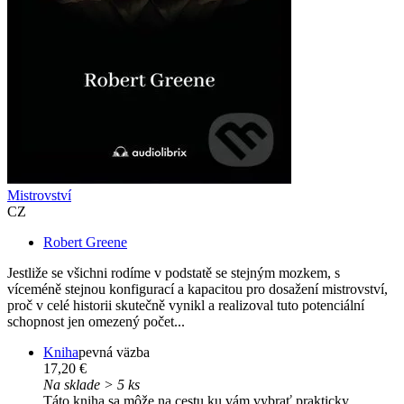
Mistrovství
CZ
Robert Greene
Jestliže se všichni rodíme v podstatě se stejným mozkem, s
víceméně stejnou konfigurací a kapacitou pro dosažení mistrovství,
proč v celé historii skutečně vynikl a realizoval tuto potenciální
schopnost jen omezený počet...
Kniha
pevná väzba
17,20 €
Na sklade > 5 ks
Táto kniha sa môže na cestu ku vám vybrať prakticky