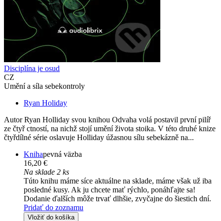
Disciplína je osud
CZ
Umění a síla sebekontroly
Ryan Holiday
Autor Ryan Holliday svou knihou Odvaha volá postavil první pilíř
ze čtyř ctností, na nichž stojí umění života stoika. V této druhé knize
čtyřdílné série oslavuje Holliday úžasnou sílu sebekázně na...
Kniha
pevná väzba
16,20 €
Na sklade 2 ks
Túto knihu máme síce aktuálne na sklade, máme však už iba
posledné kusy. Ak ju chcete mať rýchlo, ponáhľajte sa!
Dodanie ďalších môže trvať dlhšie, zvyčajne do šiestich dní.
Pridať do zoznamu
Vložiť do košíka