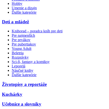
Hobby
Umenie a dizajn
Ďalšie kategórie
Deti a mládež
Knihorad – poradca kníh pre deti
Pre najmenších
Pre prvákov
Pre pubertiakov
Young Adult
Beletria
Rozprávky
Sci-fi, fantasy a komiksy
Leporelá
Náučné knihy
Ďalšie kategórie
Životopisy a reportáže
Kuchárky
Učebnice a slovníky