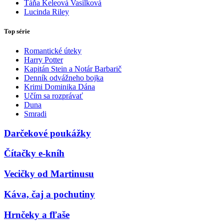
Táňa Keleová Vasilková
Lucinda Riley
Top série
Romantické úteky
Harry Potter
Kapitán Stein a Notár Barbarič
Denník odvážneho bojka
Krimi Dominika Dána
Učím sa rozprávať
Duna
Smradi
Darčekové poukážky
Čítačky e-kníh
Vecičky od Martinusu
Káva, čaj a pochutiny
Hrnčeky a fľaše