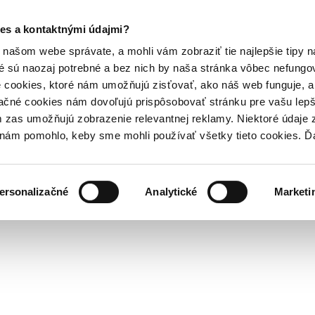
es a kontaktnými údajmi?
našom webe správate, a mohli vám zobraziť tie najlepšie tipy n
é sú naozaj potrebné a bez nich by naša stránka vôbec nefung
 cookies, ktoré nám umožňujú zisťovať, ako náš web funguje, a 
ačné cookies nám dovoľujú prispôsobovať stránku pre vašu lepši
zas umožňujú zobrazenie relevantnej reklamy. Niektoré údaje z
y nám pomohlo, keby sme mohli používať všetky tieto cookies. 
ersonalizačné
Analytické
Marketi