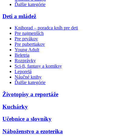
Ďalšie kategórie
Deti a mládež
Knihorad – poradca kníh pre deti
Pre najmenších
Pre prvákov
Pre pubertiakov
Young Adult
Beletria
Rozprávky
Sci-fi, fantasy a komiksy
Leporelá
Náučné knihy
Ďalšie kategórie
Životopisy a reportáže
Kuchárky
Učebnice a slovníky
Náboženstvo a ezoterika