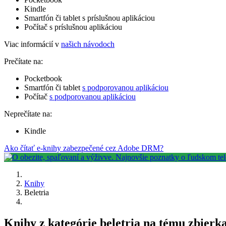
Kindle
Smartfón či tablet s príslušnou aplikáciou
Počítač s príslušnou aplikáciou
Viac informácií v
našich návodoch
Prečítate na:
Pocketbook
Smartfón či tablet
s podporovanou aplikáciou
Počítač
s podporovanou aplikáciou
Neprečítate na:
Kindle
Ako čítať e-knihy zabezpečené cez Adobe DRM?
Knihy
Beletria
Knihy z kategórie beletria na tému zbierk