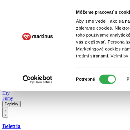
Doručenie
Kníhkupectvá
Knihovrátok
Poukážky
Knižný blog
Kontakt
Môžeme pracovať s cooki
Aby sme vedeli, ako sa na 
zbierame cookies. Niektor
E-knihy
Audioknihy
Hry
Filmy
Knihy
Doplnky
toho používame analytické
vás zlepšovať. Personaliz
Vyhľadávanie
Marketingové cookies nám 
tretími stranami. Veľmi b
Prihlásiť
Vyhľadávanie
Výber
Knihy
Potrebné
P
súhlasu
E-knihy
Audioknihy
Hry
Filmy
Doplnky
Beletria