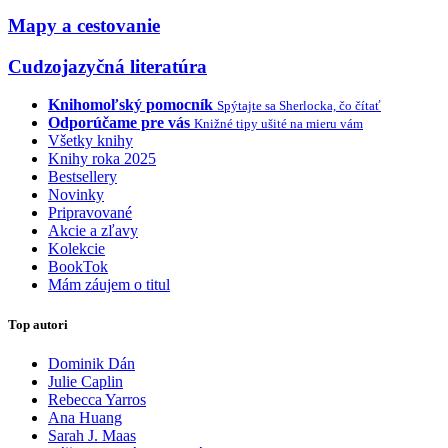
Mapy a cestovanie
Cudzojazyčná literatúra
Knihomoľský pomocník
Spýtajte sa Sherlocka, čo čítať
Odporúčame pre vás
Knižné tipy ušité na mieru vám
Všetky knihy
Knihy roka 2025
Bestsellery
Novinky
Pripravované
Akcie a zľavy
Kolekcie
BookTok
Mám záujem o titul
Top autori
Dominik Dán
Julie Caplin
Rebecca Yarros
Ana Huang
Sarah J. Maas