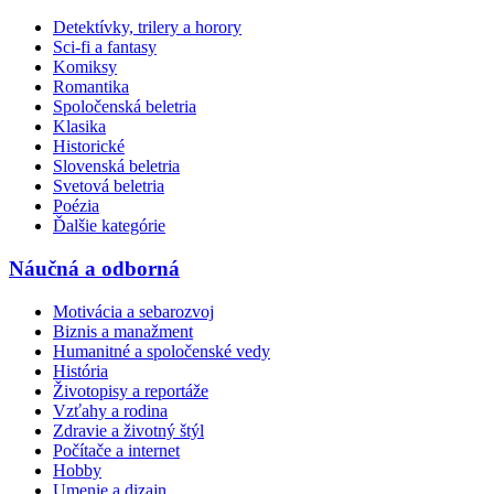
Detektívky, trilery a horory
Sci-fi a fantasy
Komiksy
Romantika
Spoločenská beletria
Klasika
Historické
Slovenská beletria
Svetová beletria
Poézia
Ďalšie kategórie
Náučná a odborná
Motivácia a sebarozvoj
Biznis a manažment
Humanitné a spoločenské vedy
História
Životopisy a reportáže
Vzťahy a rodina
Zdravie a životný štýl
Počítače a internet
Hobby
Umenie a dizajn