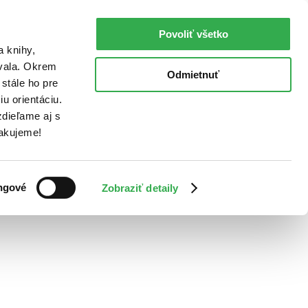
Povoliť všetko
a knihy,
ovala. Okrem
Odmietnuť
stále ho pre
u orientáciu.
dieľame aj s
Ďakujeme!
ngové
Zobraziť detaily