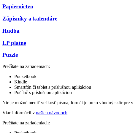
Papiernictvo
Zápisníky a kalendáre
Hudba
LP platne
Puzzle
Prečítate na zariadeniach:
Pocketbook
Kindle
Smartfón či tablet s príslušnou aplikáciou
Počítač s príslušnou aplikáciou
Nie je možné meniť veľkosť písma, formát je preto vhodný skôr pre 
Viac informácií v
našich návodoch
Prečítate na zariadeniach:
Pocketbook