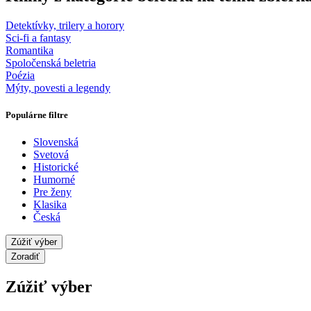
Detektívky, trilery a horory
Sci-fi a fantasy
Romantika
Spoločenská beletria
Poézia
Mýty, povesti a legendy
Populárne filtre
Slovenská
Svetová
Historické
Humorné
Pre ženy
Klasika
Česká
Zúžiť výber
Zoradiť
Zúžiť výber