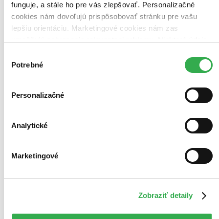
funguje, a stále ho pre vás zlepšovať. Personalizačné
šachovém fóru nepotká Jarmilu. Kdežto Milan je na tom přesně
cookies nám dovoľujú prispôsobovať stránku pre vašu
naopak – Gábinu sice miluje, ale jeden večer, ten dnešní večer by
potřeboval strávit bez ní. Jarek by Annu a jejich dvě děti...
lepšiu orientáciu. Marketingové cookies nám zas
umožňujú zobrazenie relevantnej reklamy. Niektoré údaje
Kniha
pevná väzba
zdieľame aj s tretími stranami. Veľmi by nám pomohlo,
4,30 €
Výber
Na sklade 1 ks
keby sme mohli používať všetky tieto cookies. Ďakujeme!
Potrebné
súhlasu
Túto knihu máme síce aktuálne na sklade, máme však už iba
posledné kusy. Ak ju chcete mať rýchlo, ponáhľajte sa!
Dodanie ďalších môže trvať dlhšie, zvyčajne do šiestich dní.
Personalizačné
Pridať do zoznamu
Vložiť do košíka
E-kniha
EPUB
MOBI
9,29 €
Analytické
Ihneď na stiahnutie
Máte čítačku, tablet alebo mobil? Stiahnite si do nich e-knihu:
budete ju mať hneď a ešte aj ušetríte život stromom. Viac
Marketingové
informácii o e-knihách
nájdete tu
.
Pridať do zoznamu
Vložiť do košíka
Čítaná
Zobraziť detaily
mierne opotrebovaná
Túto knihu sme vykúpili cez
Knihovrátok
a je mierne
opotrebovaná.
Na tejto knihe už síce poznať, že ju niekto