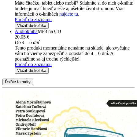
Máte čítačku, tablet alebo mobil? Stiahnite si do nich e-knihu:
budete ju mať hneď a ešte aj ušetríte život stromom. Viac
informácii o e-knihách
nájdete tu
.
Pridať do zoznamu
Vložiť do košíka
Audiokniha
MP3 na CD
20,05 €
Do 4 – 6 dní
Tento produkt momentálne nemáme na sklade, ale zvyčajne
vám ho vieme zabezpečiť a odoslať do 4 – 6 dní. A
posnažíme sa aj trochu rýchlejšie!
Pridať do zoznamu
Vložiť do košíka
Ďalšie formáty