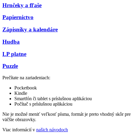
Hrnčeky a fľaše
Papiernictvo
Zápisníky a kalendáre
Hudba
LP platne
Puzzle
Prečítate na zariadeniach:
Pocketbook
Kindle
Smartfón či tablet s príslušnou aplikáciou
Počítač s príslušnou aplikáciou
Nie je možné meniť veľkosť písma, formát je preto vhodný skôr pre
väčšie obrazovky.
Viac informácií v
našich návodoch