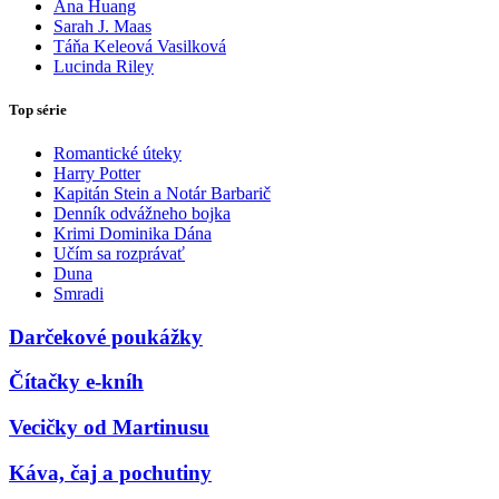
Ana Huang
Sarah J. Maas
Táňa Keleová Vasilková
Lucinda Riley
Top série
Romantické úteky
Harry Potter
Kapitán Stein a Notár Barbarič
Denník odvážneho bojka
Krimi Dominika Dána
Učím sa rozprávať
Duna
Smradi
Darčekové poukážky
Čítačky e-kníh
Vecičky od Martinusu
Káva, čaj a pochutiny