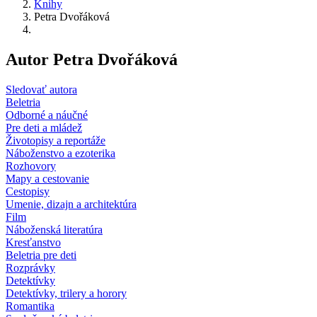
Knihy
Petra Dvořáková
Autor Petra Dvořáková
Sledovať autora
Beletria
Odborné a náučné
Pre deti a mládež
Životopisy a reportáže
Náboženstvo a ezoterika
Rozhovory
Mapy a cestovanie
Cestopisy
Umenie, dizajn a architektúra
Film
Náboženská literatúra
Kresťanstvo
Beletria pre deti
Rozprávky
Detektívky
Detektívky, trilery a horory
Romantika