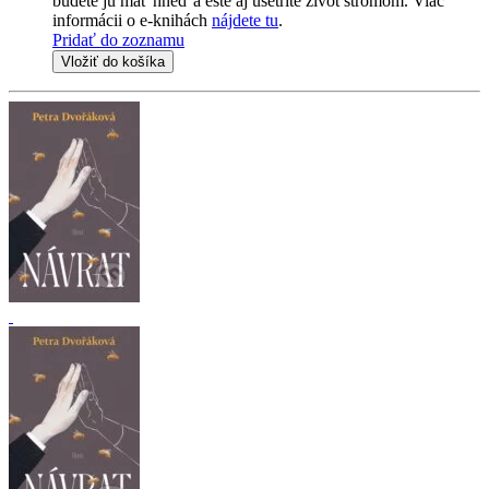
budete ju mať hneď a ešte aj ušetríte život stromom. Viac
informácii o e-knihách
nájdete tu
.
Pridať do zoznamu
Vložiť do košíka