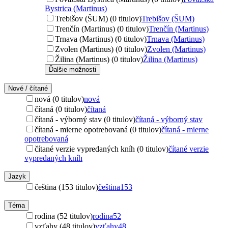
Bystrica (Martinus)
Trebišov (ŠUM) (0 titulov)
Trebišov (ŠUM)
Trenčín (Martinus) (0 titulov)
Trenčín (Martinus)
Trnava (Martinus) (0 titulov)
Trnava (Martinus)
Zvolen (Martinus) (0 titulov)
Zvolen (Martinus)
Žilina (Martinus) (0 titulov)
Žilina (Martinus)
Ďalšie možnosti
Nové / čítané
nová (0 titulov)
nová
čítaná (0 titulov)
čítaná
čítaná - výborný stav (0 titulov)
čítaná - výborný stav
čítaná - mierne opotrebovaná (0 titulov)
čítaná - mierne
opotrebovaná
čítané verzie vypredaných kníh (0 titulov)
čítané verzie
vypredaných kníh
Jazyk
čeština (153 titulov)
čeština
153
Téma
rodina (52 titulov)
rodina
52
vzťahy (48 titulov)
vzťahy
48