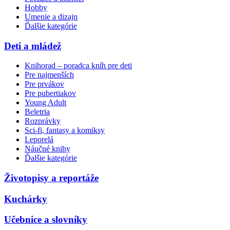
Hobby
Umenie a dizajn
Ďalšie kategórie
Deti a mládež
Knihorad – poradca kníh pre deti
Pre najmenších
Pre prvákov
Pre pubertiakov
Young Adult
Beletria
Rozprávky
Sci-fi, fantasy a komiksy
Leporelá
Náučné knihy
Ďalšie kategórie
Životopisy a reportáže
Kuchárky
Učebnice a slovníky