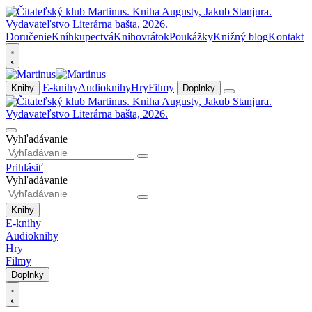
Doručenie
Kníhkupectvá
Knihovrátok
Poukážky
Knižný blog
Kontakt
E-knihy
Audioknihy
Hry
Filmy
Knihy
Doplnky
Vyhľadávanie
Prihlásiť
Vyhľadávanie
Knihy
E-knihy
Audioknihy
Hry
Filmy
Doplnky