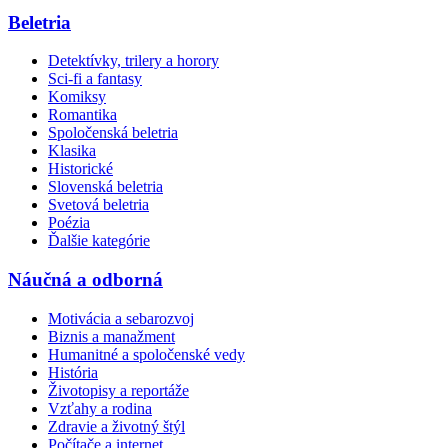
Beletria
Detektívky, trilery a horory
Sci-fi a fantasy
Komiksy
Romantika
Spoločenská beletria
Klasika
Historické
Slovenská beletria
Svetová beletria
Poézia
Ďalšie kategórie
Náučná a odborná
Motivácia a sebarozvoj
Biznis a manažment
Humanitné a spoločenské vedy
História
Životopisy a reportáže
Vzťahy a rodina
Zdravie a životný štýl
Počítače a internet