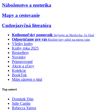
Náboženstvo a ezoterika
Mapy a cestovanie
Cudzojazyčná literatúra
Knihomoľský pomocník
Spýtajte sa Sherlocka, čo čítať
Odporúčame pre vás
Knižné tipy ušité na mieru vám
Všetky knihy
Knihy roka 2025
Bestsellery
Novinky
Pripravované
Akcie a zľavy
Kolekcie
BookTok
Mám záujem o titul
Top autori
Dominik Dán
Julie Caplin
Rebecca Yarros