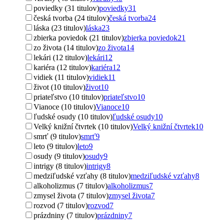
poviedky (31 titulov)
poviedky
31
česká tvorba (24 titulov)
česká tvorba
24
láska (23 titulov)
láska
23
zbierka poviedok (21 titulov)
zbierka poviedok
21
zo života (14 titulov)
zo života
14
lekári (12 titulov)
lekári
12
kariéra (12 titulov)
kariéra
12
vidiek (11 titulov)
vidiek
11
život (10 titulov)
život
10
priateľstvo (10 titulov)
priateľstvo
10
Vianoce (10 titulov)
Vianoce
10
ľudské osudy (10 titulov)
ľudské osudy
10
Velký knižní čtvrtek (10 titulov)
Velký knižní čtvrtek
10
smrť (9 titulov)
smrť
9
leto (9 titulov)
leto
9
osudy (9 titulov)
osudy
9
intrigy (8 titulov)
intrigy
8
medziľudské vzťahy (8 titulov)
medziľudské vzťahy
8
alkoholizmus (7 titulov)
alkoholizmus
7
zmysel života (7 titulov)
zmysel života
7
rozvod (7 titulov)
rozvod
7
prázdniny (7 titulov)
prázdniny
7