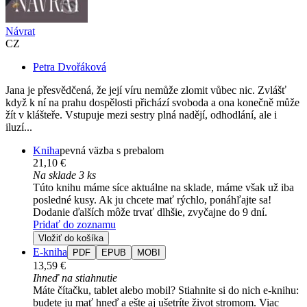
Návrat
CZ
Petra Dvořáková
Jana je přesvědčená, že její víru nemůže zlomit vůbec nic. Zvlášť
když k ní na prahu dospělosti přichází svoboda a ona konečně může
žít v klášteře. Vstupuje mezi sestry plná nadějí, odhodlání, ale i
iluzí...
Kniha
pevná väzba s prebalom
21,10 €
Na sklade 3 ks
Túto knihu máme síce aktuálne na sklade, máme však už iba
posledné kusy. Ak ju chcete mať rýchlo, ponáhľajte sa!
Dodanie ďalších môže trvať dlhšie, zvyčajne do 9 dní.
Pridať do zoznamu
Vložiť do košíka
E-kniha
PDF
EPUB
MOBI
13,59 €
Ihneď na stiahnutie
Máte čítačku, tablet alebo mobil? Stiahnite si do nich e-knihu:
budete ju mať hneď a ešte aj ušetríte život stromom. Viac