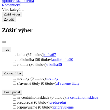
Spoločenská beletria
Romantické
Viac kategórií
Zúžiť výber
Zoradiť
Zúžiť výber
Typ
kniha (67 titulov)
kniha
67
audiokniha (50 titulov)
audiokniha
50
e-kniha (36 titulov)
e-kniha
36
Zobraziť iba
novinky (0 titulov)
novinky
zľavnené tituly (0 titulov)
zľavnené tituly
Dostupnosť
na centrálnom sklade (0 titulov)
na centrálnom sklade
predpredaj (0 titulov)
predpredaj
pripravujeme (0 titulov)
pripravujeme