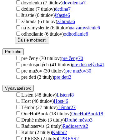
dovolenka (7 titulov)
dovolenka
7
dedina (7 titulov)
dedina
7
šťastie (6 titulov)
šťastie
6
záhrada (6 titulov)
záhrada
6
na zamyslenie (6 titulov)
na zamyslenie
6
odhodlanie (6 titulov)
odhodlanie
6
Ďalšie možnosti
Pre koho
pre ženy (70 titulov)
pre ženy
70
pre dospelých (41 titulov)
pre dospelých
41
pre mužov (30 titulov)
pre mužov
30
pre deti (2 tituly)
pre deti
2
Vydavateľstvo
Listen (48 titulov)
Listen
48
Host (46 titulov)
Host
46
Témbr (27 titulov)
Témbr
27
OneHotBook (18 titulov)
OneHotBook
18
Druhé město (3 tituly)
Druhé město
3
Radioservis (2 tituly)
Radioservis
2
Kalibr (2 tituly)
Kalibr
2
CPRESS (2 tituly)
CPRESS
2