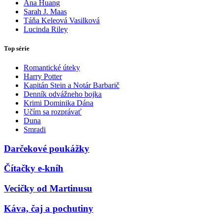
Ana Huang
Sarah J. Maas
Táňa Keleová Vasilková
Lucinda Riley
Top série
Romantické úteky
Harry Potter
Kapitán Stein a Notár Barbarič
Denník odvážneho bojka
Krimi Dominika Dána
Učím sa rozprávať
Duna
Smradi
Darčekové poukážky
Čítačky e-kníh
Vecičky od Martinusu
Káva, čaj a pochutiny