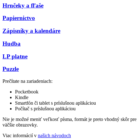
Hrnčeky a fľaše
Papiernictvo
Zápisníky a kalendáre
Hudba
LP platne
Puzzle
Prečítate na zariadeniach:
Pocketbook
Kindle
Smartfón či tablet s príslušnou aplikáciou
Počítač s príslušnou aplikáciou
Nie je možné meniť veľkosť písma, formát je preto vhodný skôr pre
väčšie obrazovky.
Viac informácií v
našich návodoch