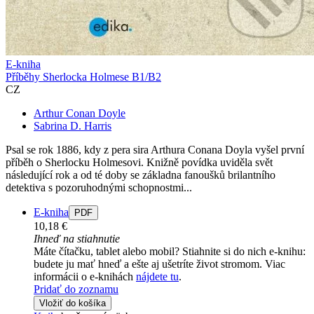
E-kniha
Příběhy Sherlocka Holmese B1/B2
CZ
Arthur Conan Doyle
Sabrina D. Harris
Psal se rok 1886, kdy z pera sira Arthura Conana Doyla vyšel první
příběh o Sherlocku Holmesovi. Knižně povídka uviděla svět
následující rok a od té doby se základna fanoušků brilantního
detektiva s pozoruhodnými schopnostmi...
E-kniha
PDF
10,18 €
Ihneď na stiahnutie
Máte čítačku, tablet alebo mobil? Stiahnite si do nich e-knihu:
budete ju mať hneď a ešte aj ušetríte život stromom. Viac
informácii o e-knihách
nájdete tu
.
Pridať do zoznamu
Vložiť do košíka