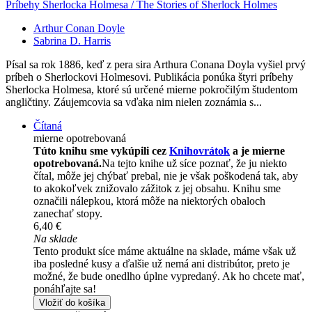
Príbehy Sherlocka Holmesa / The Stories of Sherlock Holmes
Arthur Conan Doyle
Sabrina D. Harris
Písal sa rok 1886, keď z pera sira Arthura Conana Doyla vyšiel prvý
príbeh o Sherlockovi Holmesovi. Publikácia ponúka štyri príbehy
Sherlocka Holmesa, ktoré sú určené mierne pokročilým študentom
angličtiny. Záujemcovia sa vďaka nim nielen zoznámia s...
Čítaná
mierne opotrebovaná
Túto knihu sme vykúpili cez
Knihovrátok
a je mierne
opotrebovaná.
Na tejto knihe už síce poznať, že ju niekto
čítal, môže jej chýbať prebal, nie je však poškodená tak, aby
to akokoľvek znižovalo zážitok z jej obsahu. Knihu sme
označili nálepkou, ktorá môže na niektorých obaloch
zanechať stopy.
6,40 €
Na sklade
Tento produkt síce máme aktuálne na sklade, máme však už
iba posledné kusy a ďalšie už nemá ani distribútor, preto je
možné, že bude onedlho úplne vypredaný. Ak ho chcete mať,
ponáhľajte sa!
Vložiť do košíka