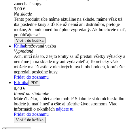
zanechať stopy.
9,00 €
Na sklade
Tento produkt síce máme aktuálne na sklade, máme však už
iba posledné kusy a ďalšie už nemá ani distribútor, preto je
možné, že bude onedlho úplne vypredaný. Ak ho chcete mať,
ponáhľajte sa!
Vložiť do košíka
Kniha
brožovaná väzba
Vypredané
Ach, mrzí nás to, z tejto knihy sa už predali všetky výtlačky a
nemáme ju na sklade my ani vydavateľ :( Teoreticky však
môžete mať šťastie v niektorých iných obchodoch, ktoré ešte
nepredali posledné kusy.
Pridať do zoznamu
E-kniha
PDF
8,40 €
Ihneď na stiahnutie
Máte čítačku, tablet alebo mobil? Stiahnite si do nich e-knihu:
budete ju mať hneď a ešte aj ušetríte život stromom. Viac
informácii o e-knihách
nájdete tu
.
Pridať do zoznamu
Vložiť do košíka