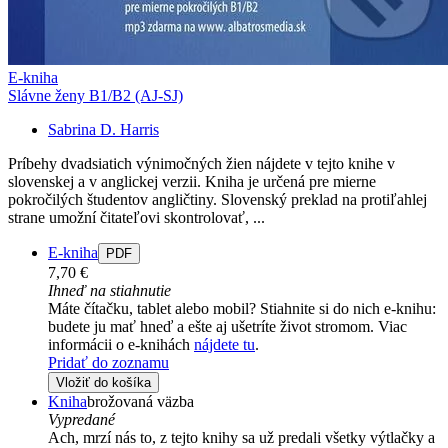
E-kniha
Slávne ženy B1/B2 (AJ-SJ)
Sabrina D. Harris
Príbehy dvadsiatich výnimočných žien nájdete v tejto knihe v
slovenskej a v anglickej verzii. Kniha je určená pre mierne
pokročilých študentov angličtiny. Slovenský preklad na protiľahlej
strane umožní čitateľovi skontrolovať, ...
E-kniha
PDF
7,70 €
Ihneď na stiahnutie
Máte čítačku, tablet alebo mobil? Stiahnite si do nich e-knihu:
budete ju mať hneď a ešte aj ušetríte život stromom. Viac
informácii o e-knihách
nájdete tu
.
Pridať do zoznamu
Vložiť do košíka
Kniha
brožovaná väzba
Vypredané
Ach, mrzí nás to, z tejto knihy sa už predali všetky výtlačky a