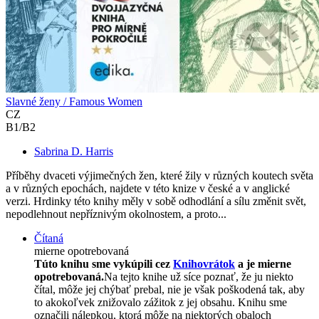
Slavné ženy / Famous Women
CZ
B1/B2
Sabrina D. Harris
Příběhy dvaceti výjimečných žen, které žily v různých koutech světa
a v různých epochách, najdete v této knize v české a v anglické
verzi. Hrdinky této knihy měly v sobě odhodlání a sílu změnit svět,
nepodlehnout nepříznivým okolnostem, a proto...
Čítaná
mierne opotrebovaná
Túto knihu sme vykúpili cez
Knihovrátok
a je mierne
opotrebovaná.
Na tejto knihe už síce poznať, že ju niekto
čítal, môže jej chýbať prebal, nie je však poškodená tak, aby
to akokoľvek znižovalo zážitok z jej obsahu. Knihu sme
označili nálepkou, ktorá môže na niektorých obaloch