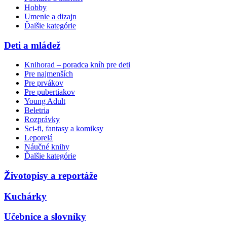
Hobby
Umenie a dizajn
Ďalšie kategórie
Deti a mládež
Knihorad – poradca kníh pre deti
Pre najmenších
Pre prvákov
Pre pubertiakov
Young Adult
Beletria
Rozprávky
Sci-fi, fantasy a komiksy
Leporelá
Náučné knihy
Ďalšie kategórie
Životopisy a reportáže
Kuchárky
Učebnice a slovníky