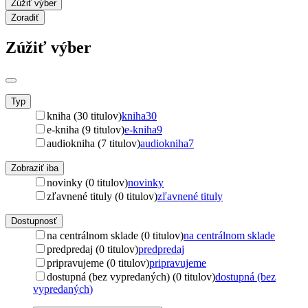
Zúžiť výber
Zoradiť
Zúžiť výber
Typ
kniha (30 titulov)
kniha
30
e-kniha (9 titulov)
e-kniha
9
audiokniha (7 titulov)
audiokniha
7
Zobraziť iba
novinky (0 titulov)
novinky
zľavnené tituly (0 titulov)
zľavnené tituly
Dostupnosť
na centrálnom sklade (0 titulov)
na centrálnom sklade
predpredaj (0 titulov)
predpredaj
pripravujeme (0 titulov)
pripravujeme
dostupná (bez vypredaných) (0 titulov)
dostupná (bez
vypredaných)