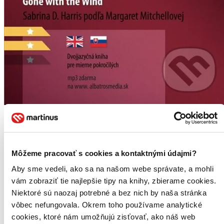
Gone with the Wind / Odviate vetrom
EN
B1/B2
Margaret Mitchell
Môžeme pracovať s cookies a kontaktnými údajmi?
Sabrina D. Harris
Aby sme vedeli, ako sa na našom webe správate, a mohli
Mnohí autori napísali desiatky kníh a márne čakali na úspech.
vám zobraziť tie najlepšie tipy na knihy, zbierame cookies.
Margaret Mitchellovej, americkej novinárke a spisovateľke, na jeho
dosiahnutie stačilo napísať len jedinú knihu. Odviate vetrom,
Niektoré sú naozaj potrebné a bez nich by naša stránka
najznámejší milostný príbeh všetkých...
vôbec nefungovala. Okrem toho používame analytické
Kniha
brožovaná väzba
cookies, ktoré nám umožňujú zisťovať, ako náš web