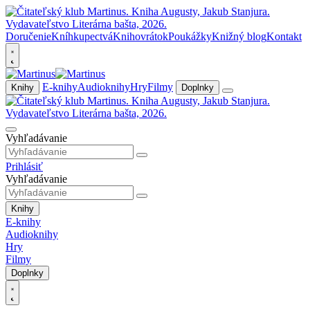
Doručenie
Kníhkupectvá
Knihovrátok
Poukážky
Knižný blog
Kontakt
E-knihy
Audioknihy
Hry
Filmy
Knihy
Doplnky
Vyhľadávanie
Prihlásiť
Vyhľadávanie
Knihy
E-knihy
Audioknihy
Hry
Filmy
Doplnky