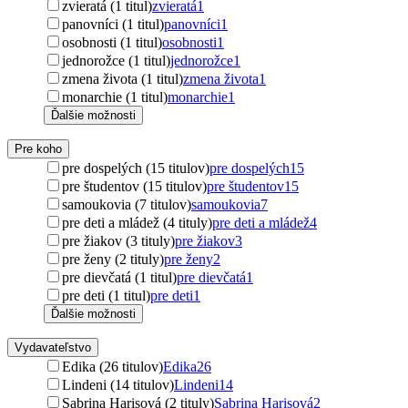
zvieratá (1 titul)
zvieratá
1
panovníci (1 titul)
panovníci
1
osobnosti (1 titul)
osobnosti
1
jednorožce (1 titul)
jednorožce
1
zmena života (1 titul)
zmena života
1
monarchie (1 titul)
monarchie
1
Ďalšie možnosti
Pre koho
pre dospelých (15 titulov)
pre dospelých
15
pre študentov (15 titulov)
pre študentov
15
samoukovia (7 titulov)
samoukovia
7
pre deti a mládež (4 tituly)
pre deti a mládež
4
pre žiakov (3 tituly)
pre žiakov
3
pre ženy (2 tituly)
pre ženy
2
pre dievčatá (1 titul)
pre dievčatá
1
pre deti (1 titul)
pre deti
1
Ďalšie možnosti
Vydavateľstvo
Edika (26 titulov)
Edika
26
Lindeni (14 titulov)
Lindeni
14
Sabrina Harisová (2 tituly)
Sabrina Harisová
2