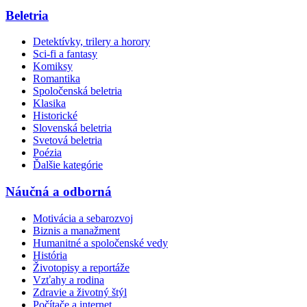
Beletria
Detektívky, trilery a horory
Sci-fi a fantasy
Komiksy
Romantika
Spoločenská beletria
Klasika
Historické
Slovenská beletria
Svetová beletria
Poézia
Ďalšie kategórie
Náučná a odborná
Motivácia a sebarozvoj
Biznis a manažment
Humanitné a spoločenské vedy
História
Životopisy a reportáže
Vzťahy a rodina
Zdravie a životný štýl
Počítače a internet