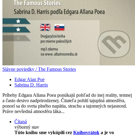
Slávne poviedky / The Famous Stories
Edgar Alan Poe
Sabrina D. Harris
Príbehy Edgara Allana Poea ponúkajú pohľad do inej reality, temnej
a často desivo nadprirodzenej. Čitateľa pohltí tajuplná atmosféra,
ponorí sa do sveta plného napätia, strachu a tajomných nejasností.
Práve nevšedná atmosféra láka...
Čítaná
výborný stav
Túto knihu sme vykúpili cez
Knihovrátok
a je vo