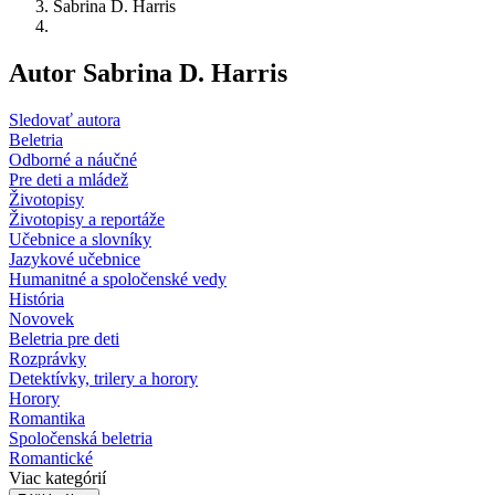
Sabrina D. Harris
Autor Sabrina D. Harris
Sledovať autora
Beletria
Odborné a náučné
Pre deti a mládež
Životopisy
Životopisy a reportáže
Učebnice a slovníky
Jazykové učebnice
Humanitné a spoločenské vedy
História
Novovek
Beletria pre deti
Rozprávky
Detektívky, trilery a horory
Horory
Romantika
Spoločenská beletria
Romantické
Viac kategórií