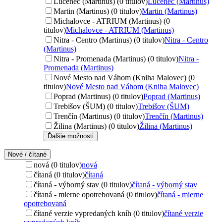
Lučenec (Martinus) (0 titulov)
Lučenec (Martinus)
Martin (Martinus) (0 titulov)
Martin (Martinus)
Michalovce - ATRIUM (Martinus) (0
titulov)
Michalovce - ATRIUM (Martinus)
Nitra - Centro (Martinus) (0 titulov)
Nitra - Centro
(Martinus)
Nitra - Promenada (Martinus) (0 titulov)
Nitra -
Promenada (Martinus)
Nové Mesto nad Váhom (Kniha Malovec) (0
titulov)
Nové Mesto nad Váhom (Kniha Malovec)
Poprad (Martinus) (0 titulov)
Poprad (Martinus)
Trebišov (ŠUM) (0 titulov)
Trebišov (ŠUM)
Trenčín (Martinus) (0 titulov)
Trenčín (Martinus)
Žilina (Martinus) (0 titulov)
Žilina (Martinus)
Ďalšie možnosti
Nové / čítané
nová (0 titulov)
nová
čítaná (0 titulov)
čítaná
čítaná - výborný stav (0 titulov)
čítaná - výborný stav
čítaná - mierne opotrebovaná (0 titulov)
čítaná - mierne
opotrebovaná
čítané verzie vypredaných kníh (0 titulov)
čítané verzie