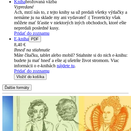
Kniha
brožovaná väzba
Vypredané
Ach, mrzí nás to, z tejto knihy sa už predali všetky výtlačky a
nemáme ju na sklade my ani vydavateľ :( Teoreticky však
môžete mať šťastie v niektorých iných obchodoch, ktoré ešte
nepredali posledné kusy.
Pridať do zoznamu
E-kniha
PDF
8,40 €
Ihneď na stiahnutie
Máte čítačku, tablet alebo mobil? Stiahnite si do nich e-knihu:
budete ju mať hneď a ešte aj ušetríte život stromom. Viac
informácii o e-knihách
nájdete tu
.
Pridať do zoznamu
Vložiť do košíka
Ďalšie formáty