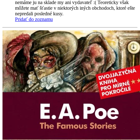
nemáme ju na sklade my ani vydavateľ :( Teoreticky však
môžete mať šťastie v niektorých iných obchodoch, ktoré ešte
nepredali posledné kusy.
Pridať do zoznamu