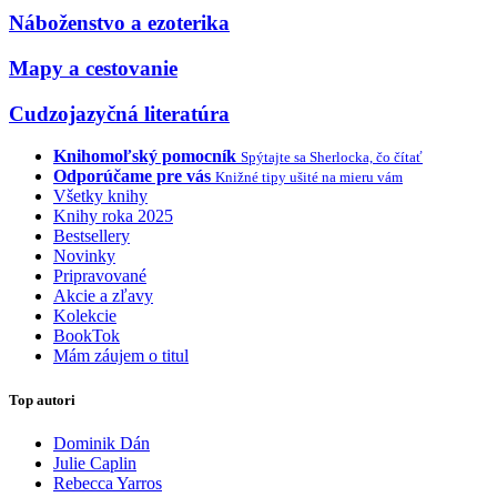
Náboženstvo a ezoterika
Mapy a cestovanie
Cudzojazyčná literatúra
Knihomoľský pomocník
Spýtajte sa Sherlocka, čo čítať
Odporúčame pre vás
Knižné tipy ušité na mieru vám
Všetky knihy
Knihy roka 2025
Bestsellery
Novinky
Pripravované
Akcie a zľavy
Kolekcie
BookTok
Mám záujem o titul
Top autori
Dominik Dán
Julie Caplin
Rebecca Yarros