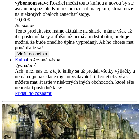
výbornom stave.
Rozdiel medzi touto knihou a novou by ste
asi ani nespoznali. Knihu sme označili nálepkou, ktorá môže
na niektorých obaloch zanechať stopy.
10,00 €
Na sklade
Tento produkt síce máme aktuálne na sklade, máme však už
iba posledné kusy a ďalšie už nemá ani distribútor, preto je
možné, že bude onedlho úplne vypredaný. Ak ho chcete mať,
ponáhľajte sa!
Vložiť do košíka
Kniha
brožovaná väzba
Vypredané
Ach, mrzí nás to, z tejto knihy sa už predali všetky výtlačky a
nemáme ju na sklade my ani vydavateľ :( Teoreticky však
môžete mať šťastie v niektorých iných obchodoch, ktoré ešte
nepredali posledné kusy.
Pridať do zoznamu