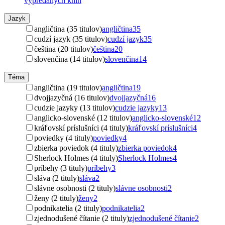
vypredaných kníh
Jazyk
angličtina (35 titulov)
angličtina
35
cudzí jazyk (35 titulov)
cudzí jazyk
35
čeština (20 titulov)
čeština
20
slovenčina (14 titulov)
slovenčina
14
Téma
angličtina (19 titulov)
angličtina
19
dvojjazyčná (16 titulov)
dvojjazyčná
16
cudzie jazyky (13 titulov)
cudzie jazyky
13
anglicko-slovenské (12 titulov)
anglicko-slovenské
12
kráľovskí príslušníci (4 tituly)
kráľovskí príslušníci
4
poviedky (4 tituly)
poviedky
4
zbierka poviedok (4 tituly)
zbierka poviedok
4
Sherlock Holmes (4 tituly)
Sherlock Holmes
4
príbehy (3 tituly)
príbehy
3
sláva (2 tituly)
sláva
2
slávne osobnosti (2 tituly)
slávne osobnosti
2
ženy (2 tituly)
ženy
2
podnikatelia (2 tituly)
podnikatelia
2
zjednodušené čítanie (2 tituly)
zjednodušené čítanie
2