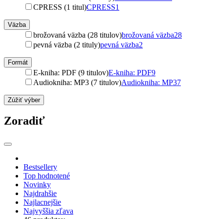
CPRESS (1 titul)
CPRESS
1
Väzba
brožovaná väzba (28 titulov)
brožovaná väzba
28
pevná väzba (2 tituly)
pevná väzba
2
Formát
E-kniha: PDF (9 titulov)
E-kniha: PDF
9
Audiokniha: MP3 (7 titulov)
Audiokniha: MP3
7
Zúžiť výber
Zoradiť
Bestsellery
Top hodnotené
Novinky
Najdrahšie
Najlacnejšie
Najvyššia zľava