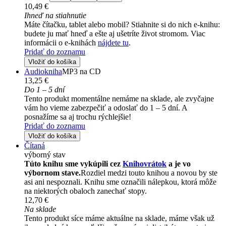
10,49 €
Ihneď na stiahnutie
Máte čítačku, tablet alebo mobil? Stiahnite si do nich e-knihu:
budete ju mať hneď a ešte aj ušetríte život stromom. Viac
informácii o e-knihách
nájdete tu
.
Pridať do zoznamu
Vložiť do košíka
Audiokniha
MP3 na CD
13,25 €
Do 1 – 5 dní
Tento produkt momentálne nemáme na sklade, ale zvyčajne
vám ho vieme zabezpečiť a odoslať do 1 – 5 dní. A
posnažíme sa aj trochu rýchlejšie!
Pridať do zoznamu
Vložiť do košíka
Čítaná
výborný stav
Túto knihu sme vykúpili cez
Knihovrátok
a je vo
výbornom stave.
Rozdiel medzi touto knihou a novou by ste
asi ani nespoznali. Knihu sme označili nálepkou, ktorá môže
na niektorých obaloch zanechať stopy.
12,70 €
Na sklade
Tento produkt síce máme aktuálne na sklade, máme však už