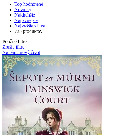
Top hodnotené
Novinky
Najdrahšie
Najlacnejšie
Najvyššia zľava
725 produktov
Použité filtre
Zrušiť filtre
Na tému nový život