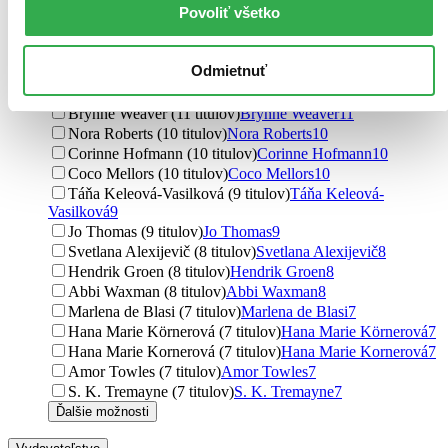
Povoliť všetko
Georgia Kaufmann (12 titulov)
Georgia Kaufmann
12
Frederick Forsyth (11 titulov)
Frederick Forsyth
11
S. K. Tremayne (11 titulov)
S. K. Tremayne
11
Odmietnuť
S.K. Tremayne (11 titulov)
S.K. Tremayne
11
Kerry Lonsdale (11 titulov)
Kerry Lonsdale
11
Brynne Weaver (11 titulov)
Brynne Weaver
11
Nora Roberts (10 titulov)
Nora Roberts
10
Corinne Hofmann (10 titulov)
Corinne Hofmann
10
Coco Mellors (10 titulov)
Coco Mellors
10
Táňa Keleová-Vasilková (9 titulov)
Táňa Keleová-
Vasilková
9
Jo Thomas (9 titulov)
Jo Thomas
9
Svetlana Alexijevič (8 titulov)
Svetlana Alexijevič
8
Hendrik Groen (8 titulov)
Hendrik Groen
8
Abbi Waxman (8 titulov)
Abbi Waxman
8
Marlena de Blasi (7 titulov)
Marlena de Blasi
7
Hana Marie Körnerová (7 titulov)
Hana Marie Körnerová
7
Hana Marie Kornerová (7 titulov)
Hana Marie Kornerová
7
Amor Towles (7 titulov)
Amor Towles
7
S. K. Tremayne (7 titulov)
S. K. Tremayne
7
Ďalšie možnosti