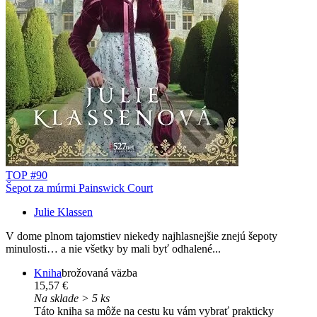
TOP #90
Šepot za múrmi Painswick Court
Julie Klassen
V dome plnom tajomstiev niekedy najhlasnejšie znejú šepoty
minulosti… a nie všetky by mali byť odhalené...
Kniha
brožovaná väzba
15,57 €
Na sklade > 5 ks
Táto kniha sa môže na cestu ku vám vybrať prakticky