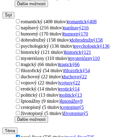
Ďalšie možnosti
Štýl
romantický (408 titulov)
romantický
408
napínavý (216 titulov)
napínavý
216
humorný (170 titulov)
humorný
170
dobrodružný (158 titulov)
dobrodružný
158
psychologický (136 titulov)
psychologický
136
historický (121 titulov)
historický
121
mysteriózny (110 titulov)
mysteriózny
110
tragický (66 titulov)
tragický
66
filozofický (54 titulov)
filozofický
54
duchovný (22 titulov)
duchovný
22
vojnový (22 titulov)
vojnový
22
erotický (14 titulov)
erotický
14
politický (13 titulov)
politický
13
špionážny (9 titulov)
špionážny
9
cestopisný (5 titulov)
cestopisný
5
životopisný (5 titulov)
životopisný
5
Ďalšie možnosti
Téma