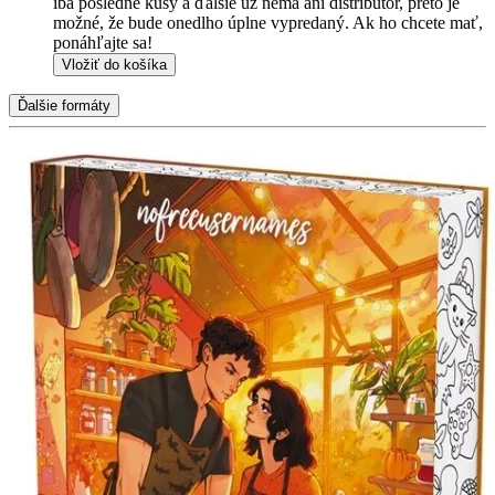
iba posledné kusy a ďalšie už nemá ani distribútor, preto je
možné, že bude onedlho úplne vypredaný. Ak ho chcete mať,
ponáhľajte sa!
Vložiť do košíka
Ďalšie formáty