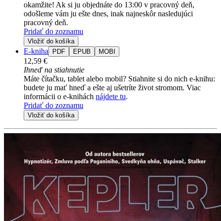
okamžite! Ak si ju objednáte do 13:00 v pracovný deň,
odošleme vám ju ešte dnes, inak najneskôr nasledujúci
pracovný deň.
Pridať do zoznamu
Vložiť do košíka
E-kniha
PDF
EPUB
MOBI
12,59 €
Ihneď na stiahnutie
Máte čítačku, tablet alebo mobil? Stiahnite si do nich e-knihu:
budete ju mať hneď a ešte aj ušetríte život stromom. Viac
informácii o e-knihách
nájdete tu
.
Pridať do zoznamu
Vložiť do košíka