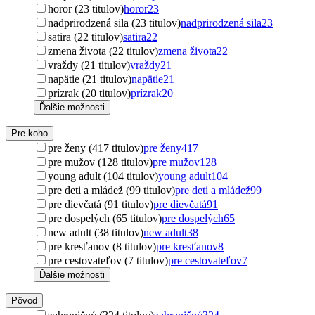
horor (23 titulov)
horor
23
nadprirodzená sila (23 titulov)
nadprirodzená sila
23
satira (22 titulov)
satira
22
zmena života (22 titulov)
zmena života
22
vraždy (21 titulov)
vraždy
21
napätie (21 titulov)
napätie
21
prízrak (20 titulov)
prízrak
20
Ďalšie možnosti
Pre koho
pre ženy (417 titulov)
pre ženy
417
pre mužov (128 titulov)
pre mužov
128
young adult (104 titulov)
young adult
104
pre deti a mládež (99 titulov)
pre deti a mládež
99
pre dievčatá (91 titulov)
pre dievčatá
91
pre dospelých (65 titulov)
pre dospelých
65
new adult (38 titulov)
new adult
38
pre kresťanov (8 titulov)
pre kresťanov
8
pre cestovateľov (7 titulov)
pre cestovateľov
7
Ďalšie možnosti
Pôvod