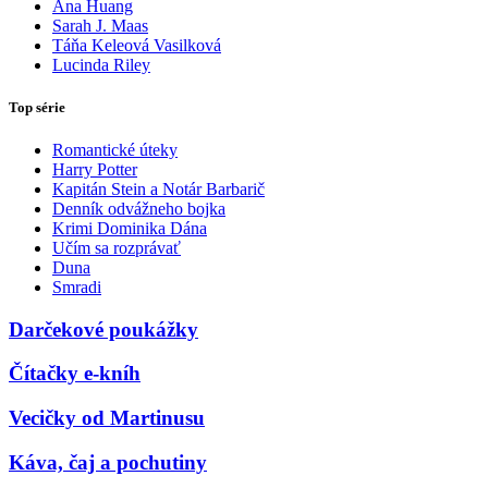
Ana Huang
Sarah J. Maas
Táňa Keleová Vasilková
Lucinda Riley
Top série
Romantické úteky
Harry Potter
Kapitán Stein a Notár Barbarič
Denník odvážneho bojka
Krimi Dominika Dána
Učím sa rozprávať
Duna
Smradi
Darčekové poukážky
Čítačky e-kníh
Vecičky od Martinusu
Káva, čaj a pochutiny