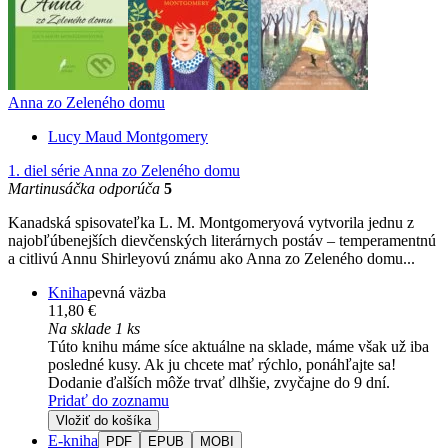
Anna zo Zeleného domu
Lucy Maud Montgomery
1. diel série
Anna zo Zeleného domu
Martinusáčka odporúča
5
Kanadská spisovateľka L. M. Montgomeryová vytvorila jednu z
najobľúbenejších dievčenských literárnych postáv – temperamentnú
a citlivú Annu Shirleyovú známu ako Anna zo Zeleného domu...
Kniha
pevná väzba
11,80 €
Na sklade 1 ks
Túto knihu máme síce aktuálne na sklade, máme však už iba
posledné kusy. Ak ju chcete mať rýchlo, ponáhľajte sa!
Dodanie ďalších môže trvať dlhšie, zvyčajne do 9 dní.
Pridať do zoznamu
Vložiť do košíka
E-kniha
PDF
EPUB
MOBI