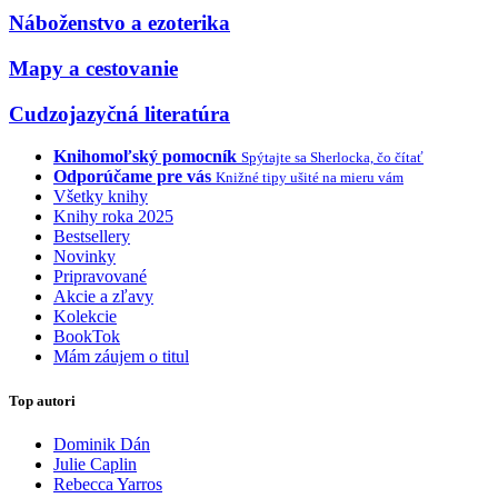
Náboženstvo a ezoterika
Mapy a cestovanie
Cudzojazyčná literatúra
Knihomoľský pomocník
Spýtajte sa Sherlocka, čo čítať
Odporúčame pre vás
Knižné tipy ušité na mieru vám
Všetky knihy
Knihy roka 2025
Bestsellery
Novinky
Pripravované
Akcie a zľavy
Kolekcie
BookTok
Mám záujem o titul
Top autori
Dominik Dán
Julie Caplin
Rebecca Yarros