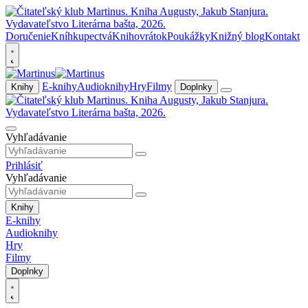
Doručenie
Kníhkupectvá
Knihovrátok
Poukážky
Knižný blog
Kontakt
E-knihy
Audioknihy
Hry
Filmy
Knihy
Doplnky
Vyhľadávanie
Prihlásiť
Vyhľadávanie
Knihy
E-knihy
Audioknihy
Hry
Filmy
Doplnky