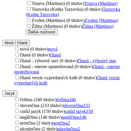
Trnava (Martinus) (0 titulov)
Trnava (Martinus)
Turzovka (Kniha Turzovka) (0 titulov)
Turzovka
(Kniha Turzovka)
Zvolen (Martinus) (0 titulov)
Zvolen (Martinus)
Žilina (Martinus) (0 titulov)
Žilina (Martinus)
Ďalšie možnosti
Nové / čítané
nová (0 titulov)
nová
čítaná (0 titulov)
čítaná
čítaná - výborný stav (0 titulov)
čítaná - výborný stav
čítaná - mierne opotrebovaná (0 titulov)
čítaná - mierne
opotrebovaná
čítané verzie vypredaných kníh (0 titulov)
čítané verzie
vypredaných kníh
Jazyk
čeština (340 titulov)
čeština
340
slovenčina (233 titulov)
slovenčina
233
cudzí jazyk (150 titulov)
cudzí jazyk
150
angličtina (146 titulov)
angličtina
146
nemčina (2 tituly)
nemčina
2
ukrajinčina (2 tituly)
ukrajinčina
2