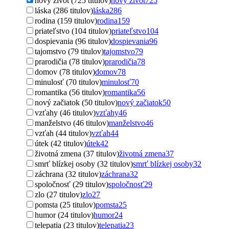
nový život (725 titulov)
nový život
725
láska (286 titulov)
láska
286
rodina (159 titulov)
rodina
159
priateľstvo (104 titulov)
priateľstvo
104
dospievania (96 titulov)
dospievania
96
tajomstvo (79 titulov)
tajomstvo
79
prarodičia (78 titulov)
prarodičia
78
domov (78 titulov)
domov
78
minulosť (70 titulov)
minulosť
70
romantika (56 titulov)
romantika
56
nový začiatok (50 titulov)
nový začiatok
50
vzťahy (46 titulov)
vzťahy
46
manželstvo (46 titulov)
manželstvo
46
vzťah (44 titulov)
vzťah
44
útek (42 titulov)
útek
42
životná zmena (37 titulov)
životná zmena
37
smrť blízkej osoby (32 titulov)
smrť blízkej osoby
32
záchrana (32 titulov)
záchrana
32
spoločnosť (29 titulov)
spoločnosť
29
zlo (27 titulov)
zlo
27
pomsta (25 titulov)
pomsta
25
humor (24 titulov)
humor
24
telepatia (23 titulov)
telepatia
23