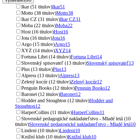
Vydavateľstvo
Ikar (51 titulov)
Ikar
51
Motto (38 titulov)
Motto
38
Ikar CZ (31 titulov)
Ikar CZ
31
Moba (22 titulov)
Moba
22
Host (16 titulov)
Host
16
Jota (16 titulov)
Jota
16
Argo (15 titulov)
Argo
15
XYZ (14 titulov)
XYZ
14
Fortuna Libri (14 titulov)
Fortuna Libri
14
Slovenský spisovateľ (13 titulov)
Slovenský spisovateľ
13
Plus (13 titulov)
Plus
13
Alpress (13 titulov)
Alpress
13
Zelený kocúr (12 titulov)
Zelený kocúr
12
Penguin Books (12 titulov)
Penguin Books
12
Baronet (12 titulov)
Baronet
12
Hodder and Stoughton (12 titulov)
Hodder and
Stoughton
12
HarperCollins (11 titulov)
HarperCollins
11
Slovenské pedagogické nakladateľstvo - Mladé letá (10
titulov)
Slovenské pedagogické nakladateľstvo - Mladé letá
10
Lindeni (10 titulov)
Lindeni
10
Knižní klub (10 titulov)
Knižní klub
10