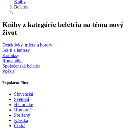
Knihy
Beletria
Knihy z kategórie beletria na tému nový
život
Detektívky, trilery a horory
Sci-fi a fantasy
Komiksy
Romantika
Spoločenská beletria
Poézia
Populárne filtre
Slovenská
Svetová
Historické
Humorné
Pre ženy
Klasika
Česká