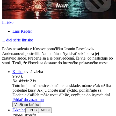
Ihrisko
Lars Kepler
1. diel série
Ihrisko
Počas nasadenia v Kosove poručíčku Jasmin Pascalovú-
Andersonovú postrelili. Na minútu a štyridsať sekúnd sa jej
zastavilo srdce. Preberie sa a je presvedčená, že vie, čo nasleduje po
smrti. Tvrdí, že človek sa dostane do hrozného prístavného mesta...
Kniha
pevná väzba
9,90 €
Na sklade 2 ks
Túto knihu máme síce aktuálne na sklade, máme však už iba
posledné kusy. Ak ju chcete mať rýchlo, ponáhľajte sa!
Dodanie ďalších môže trvať dlhšie, zvyčajne do štyroch dní.
Pridať do zoznamu
Vložiť do košíka
E-kniha
EPUB
MOBI
Predaj skončil