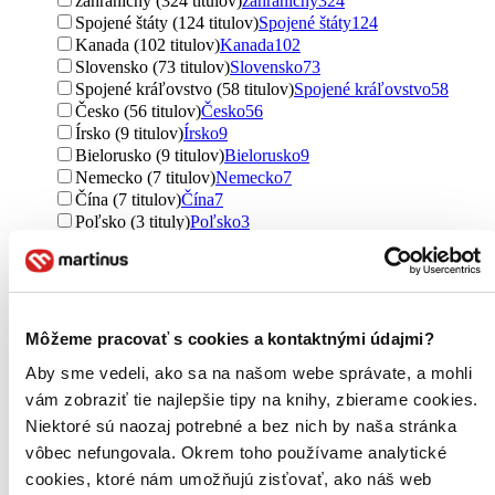
zahraničný (324 titulov)
zahraničný
324
Spojené štáty (124 titulov)
Spojené štáty
124
Kanada (102 titulov)
Kanada
102
Slovensko (73 titulov)
Slovensko
73
Spojené kráľovstvo (58 titulov)
Spojené kráľovstvo
58
Česko (56 titulov)
Česko
56
Írsko (9 titulov)
Írsko
9
Bielorusko (9 titulov)
Bielorusko
9
Nemecko (7 titulov)
Nemecko
7
Čína (7 titulov)
Čína
7
Poľsko (3 tituly)
Poľsko
3
Dominikánska republika (2 tituly)
Dominikánska
republika
2
Portugalsko (2 tituly)
Portugalsko
2
Rusko (2 tituly)
Rusko
2
Japonsko (1 titul)
Japonsko
1
Môžeme pracovať s cookies a kontaktnými údajmi?
Ďalšie možnosti
Aby sme vedeli, ako sa na našom webe správate, a mohli
Útvar
vám zobraziť tie najlepšie tipy na knihy, zbierame cookies.
romány (605 titulov)
romány
605
Niektoré sú naozaj potrebné a bez nich by naša stránka
poviedky (31 titulov)
poviedky
31
vôbec nefungovala. Okrem toho používame analytické
Podžáner
cookies, ktoré nám umožňujú zisťovať, ako náš web