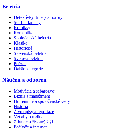
Beletria
Detektívky, trilery a horory
Sci-fi a fantasy
Komiksy
Romantika
Spoločenská beletria
Klasika
Historické
Slovenská beletria
Svetová beletria
Poézia
Ďalšie kategórie
Náučná a odborná
Motivácia a sebarozvoj
Biznis a manažment
Humanitné a spoločenské vedy
História
Životopisy a reportáže
Vzťahy a rodina
Zdravie a životný štýl
Počítače a internet