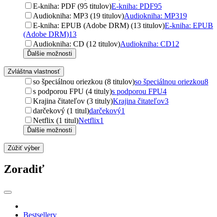
E-kniha: PDF (95 titulov)
E-kniha: PDF
95
Audiokniha: MP3 (19 titulov)
Audiokniha: MP3
19
E-kniha: EPUB (Adobe DRM) (13 titulov)
E-kniha: EPUB
(Adobe DRM)
13
Audiokniha: CD (12 titulov)
Audiokniha: CD
12
Ďalšie možnosti
Zvláštna vlastnosť
so špeciálnou oriezkou (8 titulov)
so špeciálnou oriezkou
8
s podporou FPU (4 tituly)
s podporou FPU
4
Krajina čitateľov (3 tituly)
Krajina čitateľov
3
darčekový (1 titul)
darčekový
1
Netflix (1 titul)
Netflix
1
Ďalšie možnosti
Zúžiť výber
Zoradiť
Bestsellery