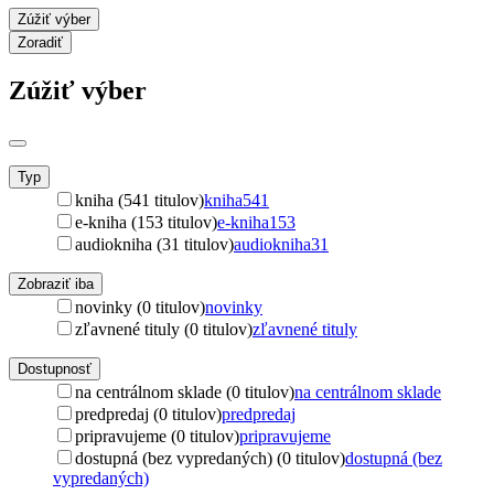
Zúžiť výber
Zoradiť
Zúžiť výber
Typ
kniha (541 titulov)
kniha
541
e-kniha (153 titulov)
e-kniha
153
audiokniha (31 titulov)
audiokniha
31
Zobraziť iba
novinky (0 titulov)
novinky
zľavnené tituly (0 titulov)
zľavnené tituly
Dostupnosť
na centrálnom sklade (0 titulov)
na centrálnom sklade
predpredaj (0 titulov)
predpredaj
pripravujeme (0 titulov)
pripravujeme
dostupná (bez vypredaných) (0 titulov)
dostupná (bez
vypredaných)