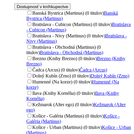
Dostupnosť v kníhkupectve
Banská Bystrica (Martinus) (0 titulov)
Banská
Bystrica (Martinus)
Bratislava - Cubicon (Martinus) (0 titulov)
Bratislava
- Cubicon (Martinus)
Bratislava - Nivy (Martinus) (0 titulov)
Bratislava -
Nivy (Martinus)
Bratislava - Obchodná (Martinus) (0
titulov)
Bratislava - Obchodná (Martinus)
Brezno (Knihy Brezno) (0 titulov)
Brezno (Knihy
Brezno)
Čadca (Arcus) (0 titulov)
Čadca (Arcus)
Dolný Kubín (Zrno) (0 titulov)
Dolný Kubín (Zrno)
Humenné (Na korze) (0 titulov)
Humenné (Na
korze)
Ilava (Knihy Kornélia) (0 titulov)
Ilava (Knihy
Kornélia)
Kežmarok (Alter ego) (0 titulov)
Kežmarok (Alter
ego)
Košice - Galéria (Martinus) (0 titulov)
Košice -
Galéria (Martinus)
Košice - Urban (Martinus) (0 titulov)
Košice - Urban
(Martinus)