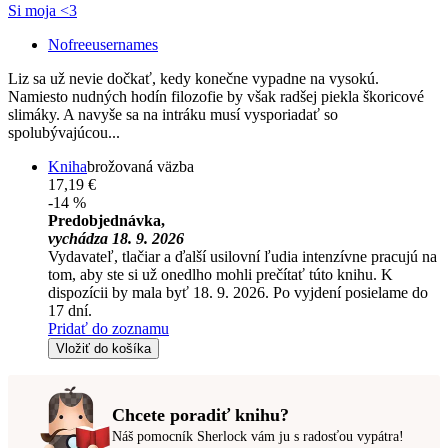
Si moja <3
Nofreeusernames
Liz sa už nevie dočkať, kedy konečne vypadne na vysokú.
Namiesto nudných hodín filozofie by však radšej piekla škoricové
slimáky. A navyše sa na intráku musí vysporiadať so
spolubývajúcou...
Kniha
brožovaná väzba
17,19 €
-14 %
Predobjednávka,
vychádza 18. 9. 2026
Vydavateľ, tlačiar a ďalší usilovní ľudia intenzívne pracujú na
tom, aby ste si už onedlho mohli prečítať túto knihu. K
dispozícii by mala byť 18. 9. 2026. Po vyjdení posielame do
17 dní.
Pridať do zoznamu
Vložiť do košíka
Chcete poradiť knihu?
Náš pomocník Sherlock vám ju s radosťou vypátra!