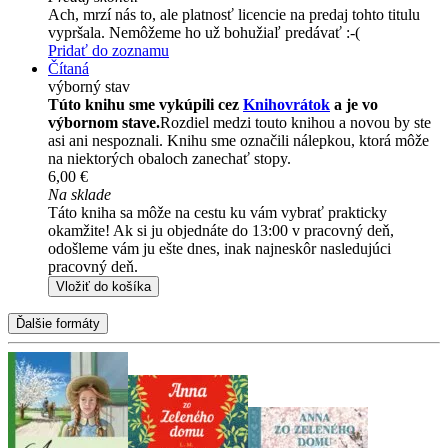
Ach, mrzí nás to, ale platnosť licencie na predaj tohto titulu
vypršala. Nemôžeme ho už bohužiaľ predávať :-(
Pridať do zoznamu
Čítaná
výborný stav
Túto knihu sme vykúpili cez
Knihovrátok
a je vo
výbornom stave.
Rozdiel medzi touto knihou a novou by ste
asi ani nespoznali. Knihu sme označili nálepkou, ktorá môže
na niektorých obaloch zanechať stopy.
6,00 €
Na sklade
Táto kniha sa môže na cestu ku vám vybrať prakticky
okamžite! Ak si ju objednáte do 13:00 v pracovný deň,
odošleme vám ju ešte dnes, inak najneskôr nasledujúci
pracovný deň.
Vložiť do košíka
Ďalšie formáty