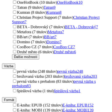
OneHotBook (10 titulov)
OneHotBook
10
Tatran (9 titulov)
Tatran
9
Kumran (8 titulov)
Kumran
8
Christian Project Support (7 titulov)
Christian Project
Support
7
BETA - Dobrovský (7 titulov)
BETA - Dobrovský
7
Metafora (7 titulov)
Metafora
7
BB/art (7 titulov)
BB/art
7
Domino (7 titulov)
Domino
7
CooBoo CZ (7 titulov)
CooBoo CZ
7
Druhé město (6 titulov)
Druhé město
6
Ďalšie možnosti
Väzba
pevná väzba (248 titulov)
pevná väzba
248
brožovaná väzba (203 titulov)
brožovaná väzba
203
pevná väzba s prebalom (83 titulov)
pevná väzba s
prebalom
83
špirálová väzba (1 titul)
špirálová väzba
1
Formát
E-kniha: EPUB (152 titulov)
E-kniha: EPUB
152
E-kniha: MOBI (139 titulov)
E-kniha: MOBI
139