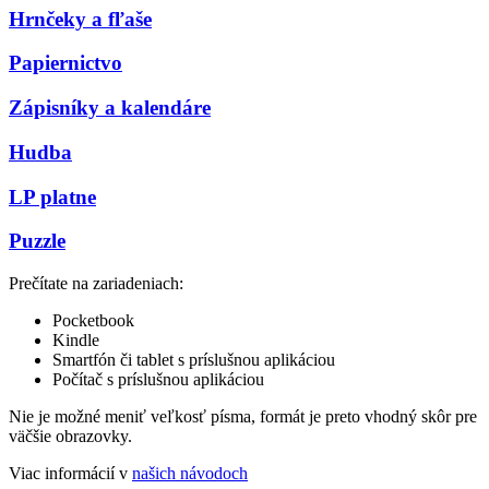
Hrnčeky a fľaše
Papiernictvo
Zápisníky a kalendáre
Hudba
LP platne
Puzzle
Prečítate na zariadeniach:
Pocketbook
Kindle
Smartfón či tablet s príslušnou aplikáciou
Počítač s príslušnou aplikáciou
Nie je možné meniť veľkosť písma, formát je preto vhodný skôr pre
väčšie obrazovky.
Viac informácií v
našich návodoch