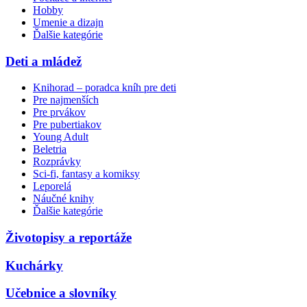
Hobby
Umenie a dizajn
Ďalšie kategórie
Deti a mládež
Knihorad – poradca kníh pre deti
Pre najmenších
Pre prvákov
Pre pubertiakov
Young Adult
Beletria
Rozprávky
Sci-fi, fantasy a komiksy
Leporelá
Náučné knihy
Ďalšie kategórie
Životopisy a reportáže
Kuchárky
Učebnice a slovníky