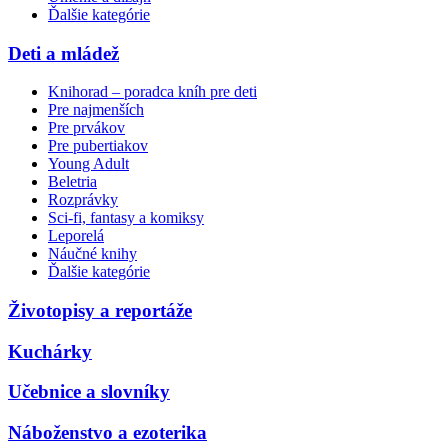
Ďalšie kategórie
Deti a mládež
Knihorad – poradca kníh pre deti
Pre najmenších
Pre prvákov
Pre pubertiakov
Young Adult
Beletria
Rozprávky
Sci-fi, fantasy a komiksy
Leporelá
Náučné knihy
Ďalšie kategórie
Životopisy a reportáže
Kuchárky
Učebnice a slovníky
Náboženstvo a ezoterika