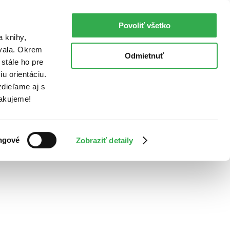
Povoliť všetko
a knihy,
ovala. Okrem
Odmietnuť
stále ho pre
u orientáciu.
dieľame aj s
Ďakujeme!
ngové
Zobraziť detaily