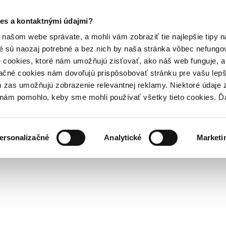
es a kontaktnými údajmi?
našom webe správate, a mohli vám zobraziť tie najlepšie tipy n
é sú naozaj potrebné a bez nich by naša stránka vôbec nefung
 cookies, ktoré nám umožňujú zisťovať, ako náš web funguje, a 
ačné cookies nám dovoľujú prispôsobovať stránku pre vašu lepši
zas umožňujú zobrazenie relevantnej reklamy. Niektoré údaje z
y nám pomohlo, keby sme mohli používať všetky tieto cookies. 
ersonalizačné
Analytické
Marketi