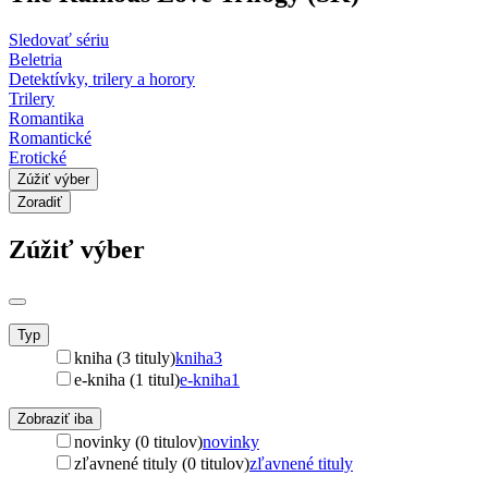
Sledovať sériu
Beletria
Detektívky, trilery a horory
Trilery
Romantika
Romantické
Erotické
Zúžiť výber
Zoradiť
Zúžiť výber
Typ
kniha (3 tituly)
kniha
3
e-kniha (1 titul)
e-kniha
1
Zobraziť iba
novinky (0 titulov)
novinky
zľavnené tituly (0 titulov)
zľavnené tituly