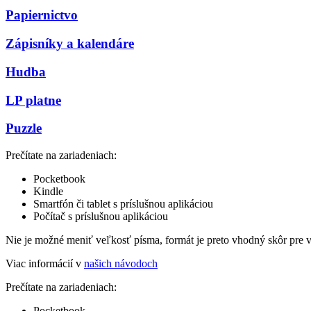
Papiernictvo
Zápisníky a kalendáre
Hudba
LP platne
Puzzle
Prečítate na zariadeniach:
Pocketbook
Kindle
Smartfón či tablet s príslušnou aplikáciou
Počítač s príslušnou aplikáciou
Nie je možné meniť veľkosť písma, formát je preto vhodný skôr pre 
Viac informácií v
našich návodoch
Prečítate na zariadeniach:
Pocketbook