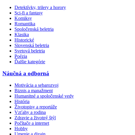
Detektívky, trilery a horory
Sci-fi a fantasy
Komiksy
Romantika
Spoločenská beletria
Klasika
Historické
Slovenská beletria
Svetová beletria
Poézia
Ďalšie kategórie
Náučná a odborná
Motivácia a sebarozvoj
Biznis a manažment
Humanitné a spoločenské vedy
História
Životopisy a reportáže
Vzťahy a rodina
Zdravie a životný štýl
Počítače a internet
Hobby
Umenie a dizajn