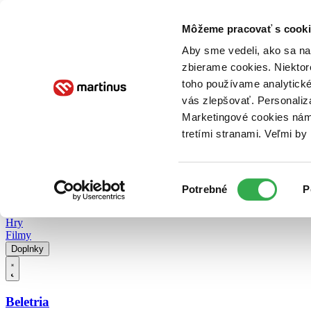
Doručenie
Kníhkupectvá
Knihovrátok
Poukážky
Knižný blog
Kontakt
Môžeme pracovať s cooki
Aby sme vedeli, ako sa na 
zbierame cookies. Niektor
E-knihy
Audioknihy
Hry
Filmy
Knihy
Doplnky
toho používame analytické
vás zlepšovať. Personaliz
Vyhľadávanie
Marketingové cookies nám 
tretími stranami. Veľmi b
Prihlásiť
Vyhľadávanie
Výber
Knihy
Potrebné
P
súhlasu
E-knihy
Audioknihy
Hry
Filmy
Doplnky
Beletria