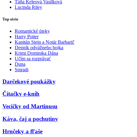
Táňa Keleová Vasilková
Lucinda Riley
Top série
Romantické úteky
Harry Potter
Kapitán Stein a Notár Barbarič
Denník odvážneho bojka
Krimi Dominika Dána
Učím sa rozprávať
Duna
Smradi
Darčekové poukážky
Čítačky e-kníh
Vecičky od Martinusu
Káva, čaj a pochutiny
Hrnčeky a fľaše