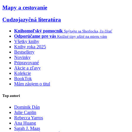
Mapy a cestovanie
Cudzojazyčná literatúra
Knihomoľský pomocník
Spýtajte sa Sherlocka, čo čítať
Odporúčame pre vás
Knižné tipy ušité na mieru vám
Všetky knihy
Knihy roka 2025
Bestsellery
Novinky
Pripravované
Akcie a zľavy
Kolekcie
BookTok
Mám záujem o titul
Top autori
Dominik Dán
Julie Caplin
Rebecca Yarros
Ana Huang
Sarah J. Maas