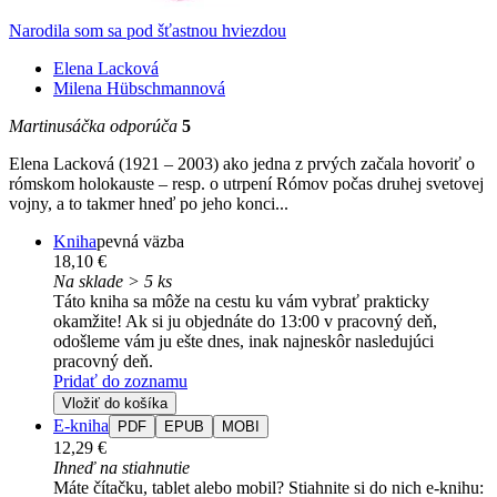
Narodila som sa pod šťastnou hviezdou
Elena Lacková
Milena Hübschmannová
Martinusáčka odporúča
5
Elena Lacková (1921 – 2003) ako jedna z prvých začala hovoriť o
rómskom holokauste – resp. o utrpení Rómov počas druhej svetovej
vojny, a to takmer hneď po jeho konci...
Kniha
pevná väzba
18,10 €
Na sklade > 5 ks
Táto kniha sa môže na cestu ku vám vybrať prakticky
okamžite! Ak si ju objednáte do 13:00 v pracovný deň,
odošleme vám ju ešte dnes, inak najneskôr nasledujúci
pracovný deň.
Pridať do zoznamu
Vložiť do košíka
E-kniha
PDF
EPUB
MOBI
12,29 €
Ihneď na stiahnutie
Máte čítačku, tablet alebo mobil? Stiahnite si do nich e-knihu: