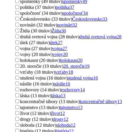
spomienky (49 titulov)
spomienky
49
politika (37 titulov)
politika
37
spoločnosť (34 titulov)
spoločnosť
34
Československo (33 titulov)
Československo
33
novinári (32 titulov)
novinári
32
Židia (30 titulov)
Židia
30
druhá svetová vojna (28 titulov)
druhá svetová vojna
28
útek (27 titulov)
útek
27
vojna (27 titulov)
vojna
27
vojny (20 titulov)
vojny
20
holokaust (20 titulov)
holokaust
20
20. storočie (19 titulov)
20. storočie
19
vzťahy (18 titulov)
vzťahy
18
studená vojna (16 titulov)
studená vojna
16
násilie (16 titulov)
násilie
16
rozhovory (14 titulov)
rozhovory
14
láska (13 titulov)
láska
13
koncentračné tábory (13 titulov)
koncentračné tábory
13
tajomstvo (13 titulov)
tajomstvo
13
život (12 titulov)
život
12
drogy (12 titulov)
drogy
12
sloboda (12 titulov)
sloboda
12
história (12 titulov)
história
12