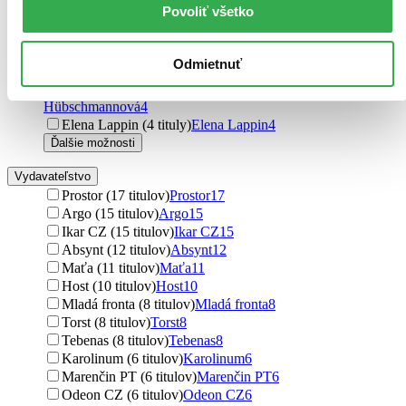
Povoliť všetko
Markéta Pilátová (4 tituly)
Markéta Pilátová
4
Evžen Boček (4 tituly)
Evžen Boček
4
Ivan Lehotský (4 tituly)
Ivan Lehotský
4
Odmietnuť
Ondřej Kundra (4 tituly)
Ondřej Kundra
4
Milena Hübschmannová (4 tituly)
Milena
Hübschmannová
4
Elena Lappin (4 tituly)
Elena Lappin
4
Ďalšie možnosti
Vydavateľstvo
Prostor (17 titulov)
Prostor
17
Argo (15 titulov)
Argo
15
Ikar CZ (15 titulov)
Ikar CZ
15
Absynt (12 titulov)
Absynt
12
Maťa (11 titulov)
Maťa
11
Host (10 titulov)
Host
10
Mladá fronta (8 titulov)
Mladá fronta
8
Torst (8 titulov)
Torst
8
Tebenas (8 titulov)
Tebenas
8
Karolinum (6 titulov)
Karolinum
6
Marenčin PT (6 titulov)
Marenčin PT
6
Odeon CZ (6 titulov)
Odeon CZ
6