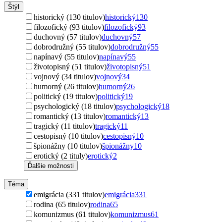
Štýl
historický (130 titulov)
historický
130
filozofický (93 titulov)
filozofický
93
duchovný (57 titulov)
duchovný
57
dobrodružný (55 titulov)
dobrodružný
55
napínavý (55 titulov)
napínavý
55
životopisný (51 titulov)
životopisný
51
vojnový (34 titulov)
vojnový
34
humorný (26 titulov)
humorný
26
politický (19 titulov)
politický
19
psychologický (18 titulov)
psychologický
18
romantický (13 titulov)
romantický
13
tragický (11 titulov)
tragický
11
cestopisný (10 titulov)
cestopisný
10
špionážny (10 titulov)
špionážny
10
erotický (2 tituly)
erotický
2
Ďalšie možnosti
Téma
emigrácia (331 titulov)
emigrácia
331
rodina (65 titulov)
rodina
65
komunizmus (61 titulov)
komunizmus
61