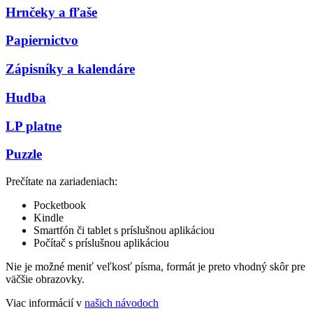
Hrnčeky a fľaše
Papiernictvo
Zápisníky a kalendáre
Hudba
LP platne
Puzzle
Prečítate na zariadeniach:
Pocketbook
Kindle
Smartfón či tablet s príslušnou aplikáciou
Počítač s príslušnou aplikáciou
Nie je možné meniť veľkosť písma, formát je preto vhodný skôr pre
väčšie obrazovky.
Viac informácií v
našich návodoch