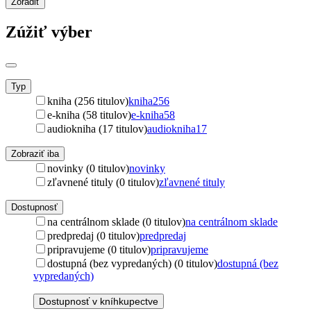
Zoradiť
Zúžiť výber
Typ
kniha (256 titulov)
kniha
256
e-kniha (58 titulov)
e-kniha
58
audiokniha (17 titulov)
audiokniha
17
Zobraziť iba
novinky (0 titulov)
novinky
zľavnené tituly (0 titulov)
zľavnené tituly
Dostupnosť
na centrálnom sklade (0 titulov)
na centrálnom sklade
predpredaj (0 titulov)
predpredaj
pripravujeme (0 titulov)
pripravujeme
dostupná (bez vypredaných) (0 titulov)
dostupná (bez
vypredaných)
Dostupnosť v kníhkupectve