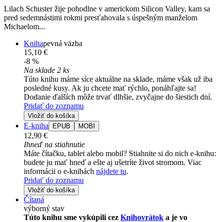
Lilach Schuster žije pohodlne v americkom Silicon Valley, kam sa
pred sedemnástimi rokmi presťahovala s úspešným manželom
Michaelom...
Kniha
pevná väzba
15,10 €
-8 %
Na sklade 2 ks
Túto knihu máme síce aktuálne na sklade, máme však už iba
posledné kusy. Ak ju chcete mať rýchlo, ponáhľajte sa!
Dodanie ďalších môže trvať dlhšie, zvyčajne do šiestich dní.
Pridať do zoznamu
Vložiť do košíka
E-kniha
EPUB
MOBI
12,90 €
Ihneď na stiahnutie
Máte čítačku, tablet alebo mobil? Stiahnite si do nich e-knihu:
budete ju mať hneď a ešte aj ušetríte život stromom. Viac
informácii o e-knihách
nájdete tu
.
Pridať do zoznamu
Vložiť do košíka
Čítaná
výborný stav
Túto knihu sme vykúpili cez
Knihovrátok
a je vo