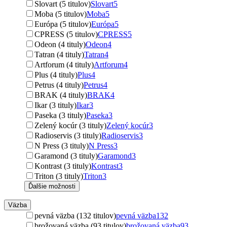
Slovart (5 titulov)
Slovart
5
Moba (5 titulov)
Moba
5
Európa (5 titulov)
Európa
5
CPRESS (5 titulov)
CPRESS
5
Odeon (4 tituly)
Odeon
4
Tatran (4 tituly)
Tatran
4
Artforum (4 tituly)
Artforum
4
Plus (4 tituly)
Plus
4
Petrus (4 tituly)
Petrus
4
BRAK (4 tituly)
BRAK
4
Ikar (3 tituly)
Ikar
3
Paseka (3 tituly)
Paseka
3
Zelený kocúr (3 tituly)
Zelený kocúr
3
Radioservis (3 tituly)
Radioservis
3
N Press (3 tituly)
N Press
3
Garamond (3 tituly)
Garamond
3
Kontrast (3 tituly)
Kontrast
3
Triton (3 tituly)
Triton
3
Ďalšie možnosti
Väzba
pevná väzba (132 titulov)
pevná väzba
132
brožovaná väzba (93 titulov)
brožovaná väzba
93