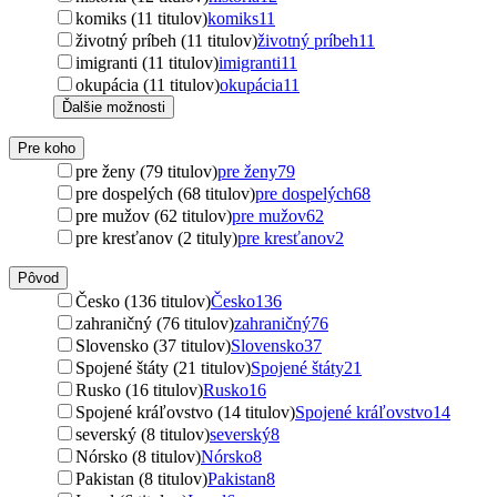
komiks (11 titulov)
komiks
11
životný príbeh (11 titulov)
životný príbeh
11
imigranti (11 titulov)
imigranti
11
okupácia (11 titulov)
okupácia
11
Ďalšie možnosti
Pre koho
pre ženy (79 titulov)
pre ženy
79
pre dospelých (68 titulov)
pre dospelých
68
pre mužov (62 titulov)
pre mužov
62
pre kresťanov (2 tituly)
pre kresťanov
2
Pôvod
Česko (136 titulov)
Česko
136
zahraničný (76 titulov)
zahraničný
76
Slovensko (37 titulov)
Slovensko
37
Spojené štáty (21 titulov)
Spojené štáty
21
Rusko (16 titulov)
Rusko
16
Spojené kráľovstvo (14 titulov)
Spojené kráľovstvo
14
severský (8 titulov)
severský
8
Nórsko (8 titulov)
Nórsko
8
Pakistan (8 titulov)
Pakistan
8