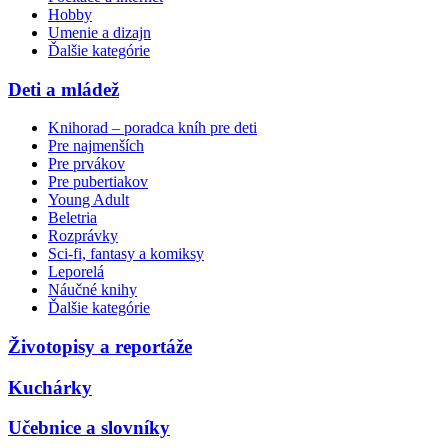
Hobby
Umenie a dizajn
Ďalšie kategórie
Deti a mládež
Knihorad – poradca kníh pre deti
Pre najmenších
Pre prvákov
Pre pubertiakov
Young Adult
Beletria
Rozprávky
Sci-fi, fantasy a komiksy
Leporelá
Náučné knihy
Ďalšie kategórie
Životopisy a reportáže
Kuchárky
Učebnice a slovníky