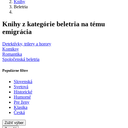
Knihy
Beletria
Knihy z kategórie beletria na tému
emigrácia
Detektívky, trilery a horory
Komiksy
Romantika
Spoločenská beletria
Populárne filtre
Slovenská
Svetová
Historické
Humorné
Pre ženy
Klasika
Česká
Zúžiť výber