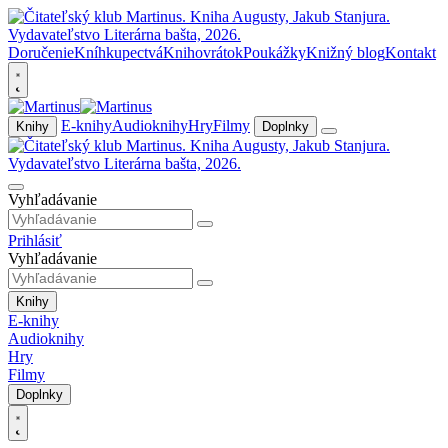
Doručenie
Kníhkupectvá
Knihovrátok
Poukážky
Knižný blog
Kontakt
E-knihy
Audioknihy
Hry
Filmy
Knihy
Doplnky
Vyhľadávanie
Prihlásiť
Vyhľadávanie
Knihy
E-knihy
Audioknihy
Hry
Filmy
Doplnky