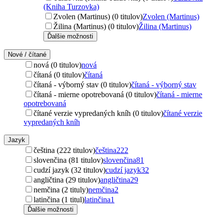
(Kniha Turzovka)
Zvolen (Martinus) (0 titulov)
Zvolen (Martinus)
Žilina (Martinus) (0 titulov)
Žilina (Martinus)
Ďalšie možnosti
Nové / čítané
nová (0 titulov)
nová
čítaná (0 titulov)
čítaná
čítaná - výborný stav (0 titulov)
čítaná - výborný stav
čítaná - mierne opotrebovaná (0 titulov)
čítaná - mierne
opotrebovaná
čítané verzie vypredaných kníh (0 titulov)
čítané verzie
vypredaných kníh
Jazyk
čeština (222 titulov)
čeština
222
slovenčina (81 titulov)
slovenčina
81
cudzí jazyk (32 titulov)
cudzí jazyk
32
angličtina (29 titulov)
angličtina
29
nemčina (2 tituly)
nemčina
2
latinčina (1 titul)
latinčina
1
Ďalšie možnosti