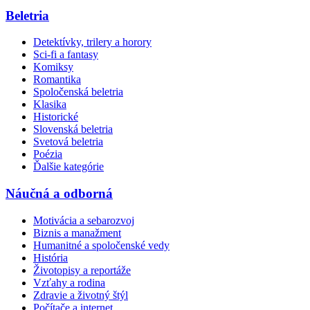
Beletria
Detektívky, trilery a horory
Sci-fi a fantasy
Komiksy
Romantika
Spoločenská beletria
Klasika
Historické
Slovenská beletria
Svetová beletria
Poézia
Ďalšie kategórie
Náučná a odborná
Motivácia a sebarozvoj
Biznis a manažment
Humanitné a spoločenské vedy
História
Životopisy a reportáže
Vzťahy a rodina
Zdravie a životný štýl
Počítače a internet