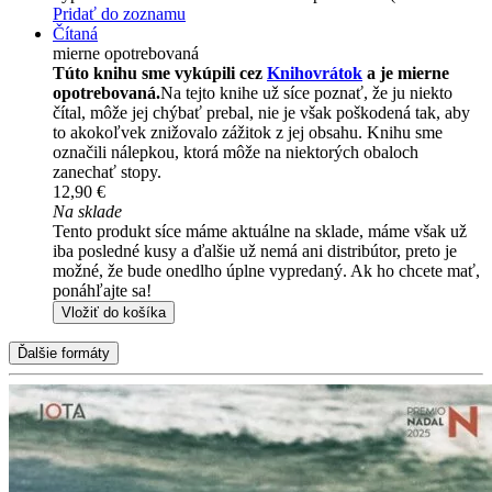
Pridať do zoznamu
Čítaná
mierne opotrebovaná
Túto knihu sme vykúpili cez
Knihovrátok
a je mierne
opotrebovaná.
Na tejto knihe už síce poznať, že ju niekto
čítal, môže jej chýbať prebal, nie je však poškodená tak, aby
to akokoľvek znižovalo zážitok z jej obsahu. Knihu sme
označili nálepkou, ktorá môže na niektorých obaloch
zanechať stopy.
12,90 €
Na sklade
Tento produkt síce máme aktuálne na sklade, máme však už
iba posledné kusy a ďalšie už nemá ani distribútor, preto je
možné, že bude onedlho úplne vypredaný. Ak ho chcete mať,
ponáhľajte sa!
Vložiť do košíka
Ďalšie formáty