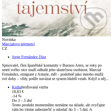
Novinka
Marcialovo tajemství
CZ
Jorge Fernández Díaz
Spisovatel, člen španělské komunity v Buenos Aires, se roky po
smrti svého otce snaží odhalit jeho skutečnou osobnost. Marcial
Fernández, emigrant z Asturie, měl – podobně jako mnoho mužů
své doby – vždy potíže navázat se synem hlubší vztah. Když u něj...
Kniha
brožovaná väzba
18,83 €
-14 %
Do 3 – 5 dní
Tento produkt momentálne nemáme na sklade, ale zvyčajne
vám ho vieme zabezpečiť a odoslať do 3 – 5 dní. A