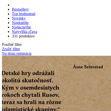
Bestsellery
Top hodnotené
Novinky
Najdrahšie
Najlacnejšie
Najvyššia zľava
331 produktov
Použité filtre
Zrušiť filtre
Na tému emigrácia