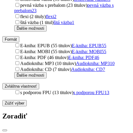
pevná väzba s prebalom (23 titulov)
pevná väzba s
prebalom
23
flexi (2 tituly)
flexi
2
šitá väzba (1 titul)
šitá väzba
1
Ďalšie možnosti
Formát
E-kniha: EPUB (55 titulov)
E-kniha: EPUB
55
E-kniha: MOBI (55 titulov)
E-kniha: MOBI
55
E-kniha: PDF (46 titulov)
E-kniha: PDF
46
Audiokniha: MP3 (10 titulov)
Audiokniha: MP3
10
Audiokniha: CD (7 titulov)
Audiokniha: CD
7
Ďalšie možnosti
Zvláštna vlastnosť
s podporou FPU (13 titulov)
s podporou FPU
13
Zúžiť výber
Zoradiť