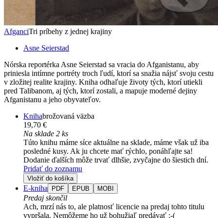
Afganci
Tri príbehy z jednej krajiny
Asne Seierstad
Nórska reportérka Asne Seierstad sa vracia do Afganistanu, aby
priniesla intímne portréty troch ľudí, ktorí sa snažia nájsť svoju cestu
v zložitej realite krajiny. Kniha odhaľuje životy tých, ktorí utiekli
pred Talibanom, aj tých, ktorí zostali, a mapuje moderné dejiny
Afganistanu a jeho obyvateľov.
Kniha
brožovaná väzba
19,70 €
Na sklade 2 ks
Túto knihu máme síce aktuálne na sklade, máme však už iba
posledné kusy. Ak ju chcete mať rýchlo, ponáhľajte sa!
Dodanie ďalších môže trvať dlhšie, zvyčajne do šiestich dní.
Pridať do zoznamu
Vložiť do košíka
E-kniha
PDF
EPUB
MOBI
Predaj skončil
Ach, mrzí nás to, ale platnosť licencie na predaj tohto titulu
vypršala. Nemôžeme ho už bohužiaľ predávať :-(