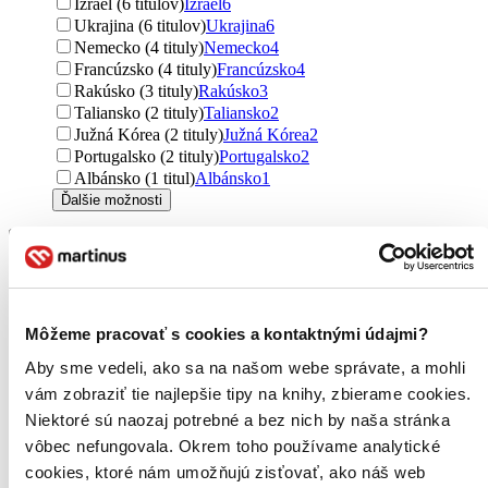
Izrael (6 titulov)
Izrael
6
Ukrajina (6 titulov)
Ukrajina
6
Nemecko (4 tituly)
Nemecko
4
Francúzsko (4 tituly)
Francúzsko
4
Rakúsko (3 tituly)
Rakúsko
3
Taliansko (2 tituly)
Taliansko
2
Južná Kórea (2 tituly)
Južná Kórea
2
Portugalsko (2 tituly)
Portugalsko
2
Albánsko (1 titul)
Albánsko
1
Ďalšie možnosti
Útvar
romány (229 titulov)
romány
229
poviedky (38 titulov)
poviedky
38
úvahy (6 titulov)
úvahy
6
novela (2 tituly)
novela
2
Môžeme pracovať s cookies a kontaktnými údajmi?
Aby sme vedeli, ako sa na našom webe správate, a mohli
Podžáner
náučné (4 tituly)
náučné
4
vám zobraziť tie najlepšie tipy na knihy, zbierame cookies.
komiksy (1 titul)
komiksy
1
Niektoré sú naozaj potrebné a bez nich by naša stránka
vôbec nefungovala. Okrem toho používame analytické
Autor
cookies, ktoré nám umožňujú zisťovať, ako náš web
Iva Pekárková (19 titulov)
Iva Pekárková
19