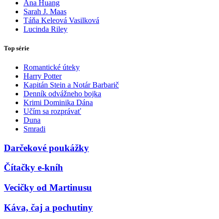
Ana Huang
Sarah J. Maas
Táňa Keleová Vasilková
Lucinda Riley
Top série
Romantické úteky
Harry Potter
Kapitán Stein a Notár Barbarič
Denník odvážneho bojka
Krimi Dominika Dána
Učím sa rozprávať
Duna
Smradi
Darčekové poukážky
Čítačky e-kníh
Vecičky od Martinusu
Káva, čaj a pochutiny