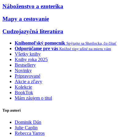
Náboženstvo a ezoterika
Mapy a cestovanie
Cudzojazyčná literatúra
Knihomoľský pomocník
Spýtajte sa Sherlocka, čo čítať
Odporúčame pre vás
Knižné tipy ušité na mieru vám
Všetky knihy
Knihy roka 2025
Bestsellery
Novinky
Pripravované
Akcie a zľavy
Kolekcie
BookTok
Mám záujem o titul
Top autori
Dominik Dán
Julie Caplin
Rebecca Yarros