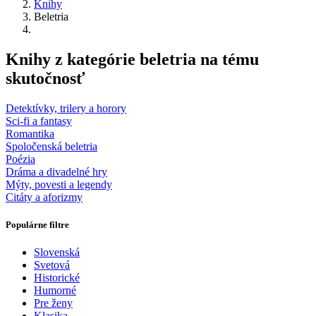
Knihy
Beletria
Knihy z kategórie beletria na tému
skutočnosť
Detektívky, trilery a horory
Sci-fi a fantasy
Romantika
Spoločenská beletria
Poézia
Dráma a divadelné hry
Mýty, povesti a legendy
Citáty a aforizmy
Populárne filtre
Slovenská
Svetová
Historické
Humorné
Pre ženy
Klasika