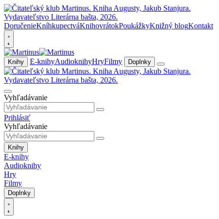
Doručenie
Kníhkupectvá
Knihovrátok
Poukážky
Knižný blog
Kontakt
E-knihy
Audioknihy
Hry
Filmy
Knihy
Doplnky
Vyhľadávanie
Prihlásiť
Vyhľadávanie
Knihy
E-knihy
Audioknihy
Hry
Filmy
Doplnky