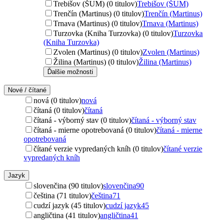
Trebišov (ŠUM) (0 titulov)
Trebišov (ŠUM)
Trenčín (Martinus) (0 titulov)
Trenčín (Martinus)
Trnava (Martinus) (0 titulov)
Trnava (Martinus)
Turzovka (Kniha Turzovka) (0 titulov)
Turzovka
(Kniha Turzovka)
Zvolen (Martinus) (0 titulov)
Zvolen (Martinus)
Žilina (Martinus) (0 titulov)
Žilina (Martinus)
Ďalšie možnosti
Nové / čítané
nová (0 titulov)
nová
čítaná (0 titulov)
čítaná
čítaná - výborný stav (0 titulov)
čítaná - výborný stav
čítaná - mierne opotrebovaná (0 titulov)
čítaná - mierne
opotrebovaná
čítané verzie vypredaných kníh (0 titulov)
čítané verzie
vypredaných kníh
Jazyk
slovenčina (90 titulov)
slovenčina
90
čeština (71 titulov)
čeština
71
cudzí jazyk (45 titulov)
cudzí jazyk
45
angličtina (41 titulov)
angličtina
41