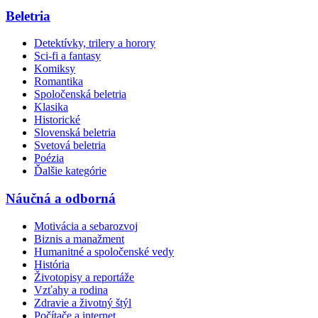
Beletria
Detektívky, trilery a horory
Sci-fi a fantasy
Komiksy
Romantika
Spoločenská beletria
Klasika
Historické
Slovenská beletria
Svetová beletria
Poézia
Ďalšie kategórie
Náučná a odborná
Motivácia a sebarozvoj
Biznis a manažment
Humanitné a spoločenské vedy
História
Životopisy a reportáže
Vzťahy a rodina
Zdravie a životný štýl
Počítače a internet