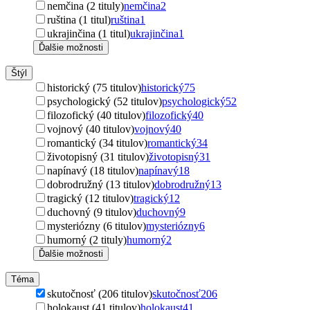
nemčina (2 tituly)
nemčina
2
ruština (1 titul)
ruština
1
ukrajinčina (1 titul)
ukrajinčina
1
Ďalšie možnosti
Štýl
historický (75 titulov)
historický
75
psychologický (52 titulov)
psychologický
52
filozofický (40 titulov)
filozofický
40
vojnový (40 titulov)
vojnový
40
romantický (34 titulov)
romantický
34
životopisný (31 titulov)
životopisný
31
napínavý (18 titulov)
napínavý
18
dobrodružný (13 titulov)
dobrodružný
13
tragický (12 titulov)
tragický
12
duchovný (9 titulov)
duchovný
9
mysteriózny (6 titulov)
mysteriózny
6
humorný (2 tituly)
humorný
2
Ďalšie možnosti
Téma
skutočnosť (206 titulov)
skutočnosť
206
holokaust (41 titulov)
holokaust
41