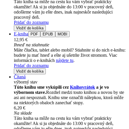
Táto kniha sa môže na cestu ku vám vybrať prakticky
okamžite! Ak si ju objednáte do 13:00 v pracovný deň,
odošleme vám ju ešte dnes, inak najneskôr nasledujúci
pracovný deň.
Pridať do zoznamu
Vložiť do košíka
E-kniha
PDF
EPUB
MOBI
12,95 €
Ihneď na stiahnutie
Máte čítačku, tablet alebo mobil? Stiahnite si do nich e-knihu:
budete ju mať hneď a ešte aj ušetríte život stromom. Viac
informácii o e-knihách
nájdete tu
.
Pridať do zoznamu
Vložiť do košíka
Čítaná
výborný stav
Túto knihu sme vykúpili cez
Knihovrátok
a je vo
výbornom stave.
Rozdiel medzi touto knihou a novou by ste
asi ani nespoznali. Knihu sme označili nálepkou, ktorá môže
na niektorých obaloch zanechať stopy.
6,20 €
Na sklade
Táto kniha sa môže na cestu ku vám vybrať prakticky
okamžite! Ak si ju objednáte do 13:00 v pracovný deň,
odošleme vám ju ešte dnes, inak najneskôr nasledujúci