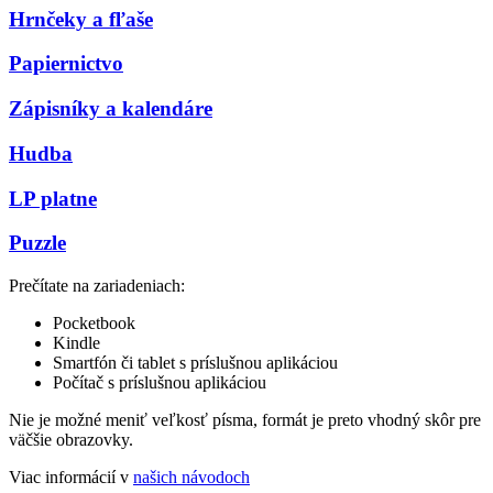
Hrnčeky a fľaše
Papiernictvo
Zápisníky a kalendáre
Hudba
LP platne
Puzzle
Prečítate na zariadeniach:
Pocketbook
Kindle
Smartfón či tablet s príslušnou aplikáciou
Počítač s príslušnou aplikáciou
Nie je možné meniť veľkosť písma, formát je preto vhodný skôr pre
väčšie obrazovky.
Viac informácií v
našich návodoch