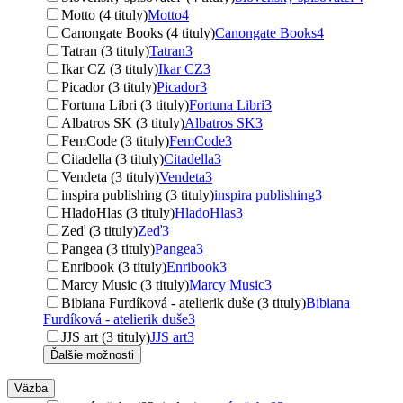
Motto (4 tituly)
Motto
4
Canongate Books (4 tituly)
Canongate Books
4
Tatran (3 tituly)
Tatran
3
Ikar CZ (3 tituly)
Ikar CZ
3
Picador (3 tituly)
Picador
3
Fortuna Libri (3 tituly)
Fortuna Libri
3
Albatros SK (3 tituly)
Albatros SK
3
FemCode (3 tituly)
FemCode
3
Citadella (3 tituly)
Citadella
3
Vendeta (3 tituly)
Vendeta
3
inspira publishing (3 tituly)
inspira publishing
3
HladoHlas (3 tituly)
HladoHlas
3
Zeď (3 tituly)
Zeď
3
Pangea (3 tituly)
Pangea
3
Enribook (3 tituly)
Enribook
3
Marcy Music (3 tituly)
Marcy Music
3
Bibiana Furdíková - atelierik duše (3 tituly)
Bibiana
Furdíková - atelierik duše
3
JJS art (3 tituly)
JJS art
3
Ďalšie možnosti
Väzba