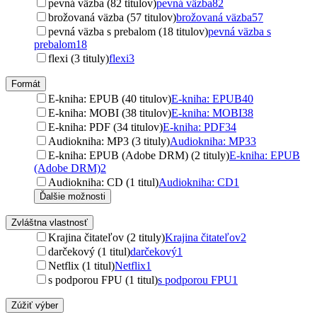
pevná väzba (82 titulov)
pevná väzba
82
brožovaná väzba (57 titulov)
brožovaná väzba
57
pevná väzba s prebalom (18 titulov)
pevná väzba s
prebalom
18
flexi (3 tituly)
flexi
3
Formát
E-kniha: EPUB (40 titulov)
E-kniha: EPUB
40
E-kniha: MOBI (38 titulov)
E-kniha: MOBI
38
E-kniha: PDF (34 titulov)
E-kniha: PDF
34
Audiokniha: MP3 (3 tituly)
Audiokniha: MP3
3
E-kniha: EPUB (Adobe DRM) (2 tituly)
E-kniha: EPUB
(Adobe DRM)
2
Audiokniha: CD (1 titul)
Audiokniha: CD
1
Ďalšie možnosti
Zvláštna vlastnosť
Krajina čitateľov (2 tituly)
Krajina čitateľov
2
darčekový (1 titul)
darčekový
1
Netflix (1 titul)
Netflix
1
s podporou FPU (1 titul)
s podporou FPU
1
Zúžiť výber