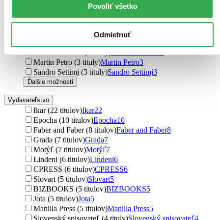
Dov Forman (4 tituly)
Dov Forman
4
Povoliť všetko
Jonathan Gresty (3 tituly)
Jonathan Gresty
3
Pavel Hirax Baričák (3 tituly)
Pavel Hirax Baričák
3
Marcela Pecháčková (3 tituly)
Marcela Pecháčková
3
Odmietnuť
Marcella Molnárová (3 tituly)
Marcella Molnárová
3
Miroslav Belica (3 tituly)
Miroslav Belica
3
Martin Petro (3 tituly)
Martin Petro
3
Sandro Settimj (3 tituly)
Sandro Settimj
3
Ďalšie možnosti
Vydavateľstvo
Ikar (22 titulov)
Ikar
22
Epocha (10 titulov)
Epocha
10
Faber and Faber (8 titulov)
Faber and Faber
8
Grada (7 titulov)
Grada
7
Motýľ (7 titulov)
Motýľ
7
Lindeni (6 titulov)
Lindeni
6
CPRESS (6 titulov)
CPRESS
6
Slovart (5 titulov)
Slovart
5
BIZBOOKS (5 titulov)
BIZBOOKS
5
Jota (5 titulov)
Jota
5
Manilla Press (5 titulov)
Manilla Press
5
Slovenský spisovateľ (4 tituly)
Slovenský spisovateľ
4