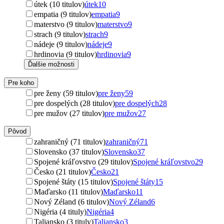
útek (10 titulov)
útek
10
empatia (9 titulov)
empatia
9
materstvo (9 titulov)
materstvo
9
strach (9 titulov)
strach
9
nádeje (9 titulov)
nádeje
9
hrdinovia (9 titulov)
hrdinovia
9
Ďalšie možnosti
Pre koho
pre ženy (59 titulov)
pre ženy
59
pre dospelých (28 titulov)
pre dospelých
28
pre mužov (27 titulov)
pre mužov
27
Pôvod
zahraničný (71 titulov)
zahraničný
71
Slovensko (37 titulov)
Slovensko
37
Spojené kráľovstvo (29 titulov)
Spojené kráľovstvo
29
Česko (21 titulov)
Česko
21
Spojené štáty (15 titulov)
Spojené štáty
15
Maďarsko (11 titulov)
Maďarsko
11
Nový Zéland (6 titulov)
Nový Zéland
6
Nigéria (4 tituly)
Nigéria
4
Taliansko (3 tituly)
Taliansko
3