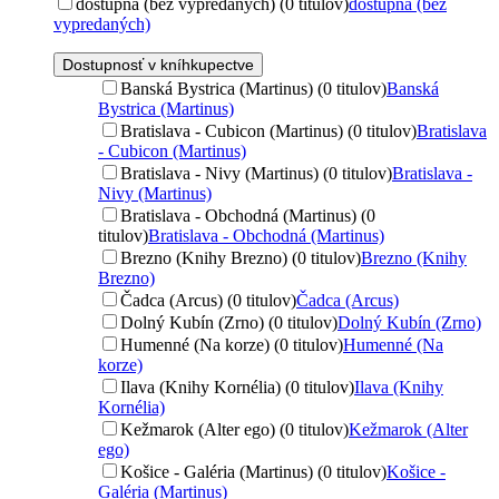
dostupná (bez vypredaných) (0 titulov)
dostupná (bez
vypredaných)
Dostupnosť v kníhkupectve
Banská Bystrica (Martinus) (0 titulov)
Banská
Bystrica (Martinus)
Bratislava - Cubicon (Martinus) (0 titulov)
Bratislava
- Cubicon (Martinus)
Bratislava - Nivy (Martinus) (0 titulov)
Bratislava -
Nivy (Martinus)
Bratislava - Obchodná (Martinus) (0
titulov)
Bratislava - Obchodná (Martinus)
Brezno (Knihy Brezno) (0 titulov)
Brezno (Knihy
Brezno)
Čadca (Arcus) (0 titulov)
Čadca (Arcus)
Dolný Kubín (Zrno) (0 titulov)
Dolný Kubín (Zrno)
Humenné (Na korze) (0 titulov)
Humenné (Na
korze)
Ilava (Knihy Kornélia) (0 titulov)
Ilava (Knihy
Kornélia)
Kežmarok (Alter ego) (0 titulov)
Kežmarok (Alter
ego)
Košice - Galéria (Martinus) (0 titulov)
Košice -
Galéria (Martinus)