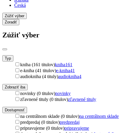
Česká
Zúžiť výber
Zoradiť
Zúžiť výber
Typ
kniha (161 titulov)
kniha
161
e-kniha (41 titulov)
e-kniha
41
audiokniha (4 tituly)
audiokniha
4
Zobraziť iba
novinky (0 titulov)
novinky
zľavnené tituly (0 titulov)
zľavnené tituly
Dostupnosť
na centrálnom sklade (0 titulov)
na centrálnom sklade
predpredaj (0 titulov)
predpredaj
pripravujeme (0 titulov)
pripravujeme