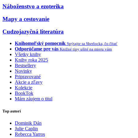
Náboženstvo a ezoterika
Mapy a cestovanie
Cudzojazyčná literatúra
Knihomoľský pomocník
Spýtajte sa Sherlocka, čo čítať
Odporúčame pre vás
Knižné tipy ušité na mieru vám
Všetky knihy
Knihy roka 2025
Bestsellery
Novinky
Pripravované
Akcie a zľavy
Kolekcie
BookTok
Mám záujem o titul
Top autori
Dominik Dán
Julie Caplin
Rebecca Yarros