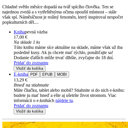
Chladné světlo měsíce dopadá na tvář spícího člověka. Ten se
najednou zvedá a s vytřeštěnýma očima opouští místnost – stále
však spí. Náměsíčnost je reálný fenomén, který inspiroval nespočet
popkulturních děl....
Kniha
pevná väzba
17,00 €
Na sklade 1 ks
Túto knihu máme síce aktuálne na sklade, máme však už iba
posledné kusy. Ak ju chcete mať rýchlo, ponáhľajte sa!
Dodanie ďalších môže trvať dlhšie, zvyčajne do 18 dní.
Pridať do zoznamu
Vložiť do košíka
E-kniha
PDF
EPUB
MOBI
13,29 €
Ihneď na stiahnutie
Máte čítačku, tablet alebo mobil? Stiahnite si do nich e-knihu:
budete ju mať hneď a ešte aj ušetríte život stromom. Viac
informácii o e-knihách
nájdete tu
.
Pridať do zoznamu
Vložiť do košíka