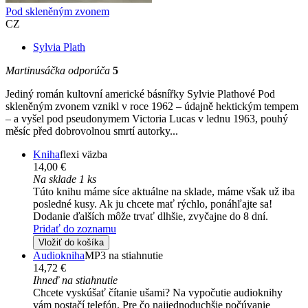
Pod skleněným zvonem
CZ
Sylvia Plath
Martinusáčka odporúča
5
Jediný román kultovní americké básnířky Sylvie Plathové Pod
skleněným zvonem vznikl v roce 1962 – údajně hektickým tempem
– a vyšel pod pseudonymem Victoria Lucas v lednu 1963, pouhý
měsíc před dobrovolnou smrtí autorky...
Kniha
flexi väzba
14,00 €
Na sklade 1 ks
Túto knihu máme síce aktuálne na sklade, máme však už iba
posledné kusy. Ak ju chcete mať rýchlo, ponáhľajte sa!
Dodanie ďalších môže trvať dlhšie, zvyčajne do 8 dní.
Pridať do zoznamu
Vložiť do košíka
Audiokniha
MP3 na stiahnutie
14,72 €
Ihneď na stiahnutie
Chcete vyskúšať čítanie ušami? Na vypočutie audioknihy
vám postačí telefón. Pre čo najjednoduchšie počúvanie