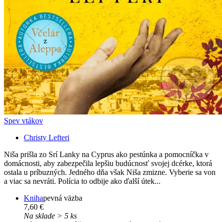
Spev vtákov
Christy Lefteri
Niša prišla zo Srí Lanky na Cyprus ako pestúnka a pomocníčka v
domácnosti, aby zabezpečila lepšiu budúcnosť svojej dcérke, ktorá
ostala u príbuzných. Jedného dňa však Niša zmizne. Vyberie sa von
a viac sa nevráti. Polícia to odbije ako ďalší útek...
Kniha
pevná väzba
7,60 €
Na sklade > 5 ks