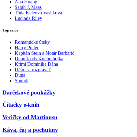
Ana Huang
Sarah J. Maas
Táňa Keleová Vasilková
Lucinda Riley
Top série
Romantické úteky
Harry Potter
Kapitán Stein a Notár Barbarič
Denník odvážneho bojka
Krimi Dominika Dána
Učím sa rozprávať
Duna
Smradi
Darčekové poukážky
Čítačky e-kníh
Vecičky od Martinusu
Káva, čaj a pochutiny