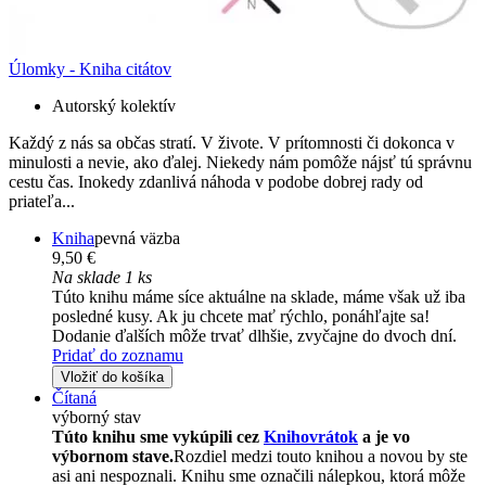
Úlomky - Kniha citátov
Autorský kolektív
Každý z nás sa občas stratí. V živote. V prítomnosti či dokonca v
minulosti a nevie, ako ďalej. Niekedy nám pomôže nájsť tú správnu
cestu čas. Inokedy zdanlivá náhoda v podobe dobrej rady od
priateľa...
Kniha
pevná väzba
9,50 €
Na sklade 1 ks
Túto knihu máme síce aktuálne na sklade, máme však už iba
posledné kusy. Ak ju chcete mať rýchlo, ponáhľajte sa!
Dodanie ďalších môže trvať dlhšie, zvyčajne do dvoch dní.
Pridať do zoznamu
Vložiť do košíka
Čítaná
výborný stav
Túto knihu sme vykúpili cez
Knihovrátok
a je vo
výbornom stave.
Rozdiel medzi touto knihou a novou by ste
asi ani nespoznali. Knihu sme označili nálepkou, ktorá môže