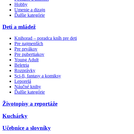
Hobby
Umenie a dizajn
Ďalšie kategórie
Deti a mládež
Knihorad – poradca kníh pre deti
Pre najmenších
Pre prvákov
Pre pubertiakov
Young Adult
Beletria
Rozprávky
Sci-fi, fantasy a komiksy
Leporelá
Náučné knihy
Ďalšie kategórie
Životopisy a reportáže
Kuchárky
Učebnice a slovníky