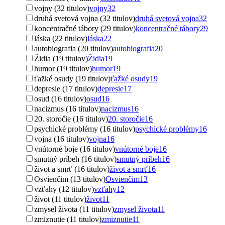
vojny (32 titulov)
vojny
32
druhá svetová vojna (32 titulov)
druhá svetová vojna
32
koncentračné tábory (29 titulov)
koncentračné tábory
29
láska (22 titulov)
láska
22
autobiografia (20 titulov)
autobiografia
20
Židia (19 titulov)
Židia
19
humor (19 titulov)
humor
19
ťažké osudy (19 titulov)
ťažké osudy
19
depresie (17 titulov)
depresie
17
osud (16 titulov)
osud
16
nacizmus (16 titulov)
nacizmus
16
20. storočie (16 titulov)
20. storočie
16
psychické problémy (16 titulov)
psychické problémy
16
vojna (16 titulov)
vojna
16
vnútorné boje (16 titulov)
vnútorné boje
16
smutný príbeh (16 titulov)
smutný príbeh
16
život a smrť (16 titulov)
život a smrť
16
Osvienčim (13 titulov)
Osvienčim
13
vzťahy (12 titulov)
vzťahy
12
život (11 titulov)
život
11
zmysel života (11 titulov)
zmysel života
11
zmiznutie (11 titulov)
zmiznutie
11