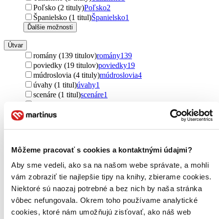
Poľsko (2 tituly)
Poľsko
2
Španielsko (1 titul)
Španielsko
1
Ďalšie možnosti
Útvar
romány (139 titulov)
romány
139
poviedky (19 titulov)
poviedky
19
múdroslovia (4 tituly)
múdroslovia
4
úvahy (1 titul)
úvahy
1
scenáre (1 titul)
scenáre
1
povesti (1 titul)
povesti
1
básne (1 titul)
básne
1
Ďalšie možnosti
Podžáner
Môžeme pracovať s cookies a kontaktnými údajmi?
komiksy (4 tituly)
komiksy
4
thrillery (4 tituly)
thrillery
4
Aby sme vedeli, ako sa na našom webe správate, a mohli
detektívky (3 tituly)
detektívky
3
vám zobraziť tie najlepšie tipy na knihy, zbierame cookies.
Niektoré sú naozaj potrebné a bez nich by naša stránka
Autor
Sylvia Plath (17 titulov)
Sylvia Plath
17
vôbec nefungovala. Okrem toho používame analytické
Lily Ebert (11 titulov)
Lily Ebert
11
cookies, ktoré nám umožňujú zisťovať, ako náš web