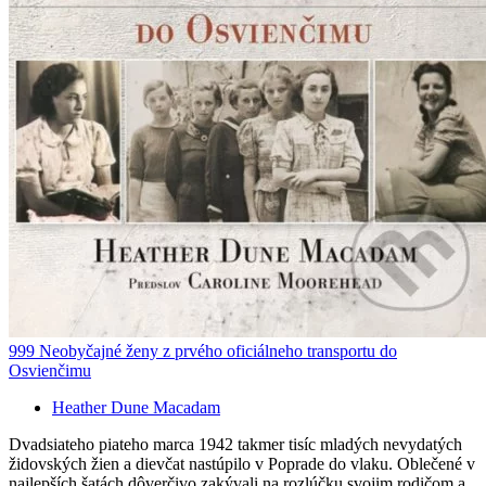
999 Neobyčajné ženy z prvého oficiálneho transportu do
Osvienčimu
Heather Dune Macadam
Dvadsiateho piateho marca 1942 takmer tisíc mladých nevydatých
židovských žien a dievčat nastúpilo v Poprade do vlaku. Oblečené v
najlepších šatách dôverčivo zakývali na rozlúčku svojim rodičom a