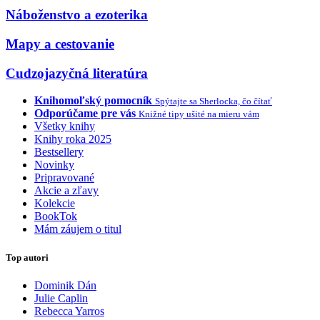
Náboženstvo a ezoterika
Mapy a cestovanie
Cudzojazyčná literatúra
Knihomoľský pomocník
Spýtajte sa Sherlocka, čo čítať
Odporúčame pre vás
Knižné tipy ušité na mieru vám
Všetky knihy
Knihy roka 2025
Bestsellery
Novinky
Pripravované
Akcie a zľavy
Kolekcie
BookTok
Mám záujem o titul
Top autori
Dominik Dán
Julie Caplin
Rebecca Yarros