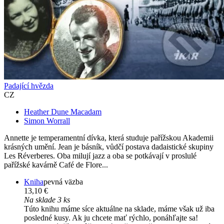
Padající hvězda
CZ
Heather Dune Macadam
Simon Worrall
Annette je temperamentní dívka, která studuje pařížskou Akademii
krásných umění. Jean je básník, vůdčí postava dadaistické skupiny
Les Réverberes. Oba milují jazz a oba se potkávají v proslulé
pařížské kavárně Café de Flore...
Kniha
pevná väzba
13,10 €
Na sklade 3 ks
Túto knihu máme síce aktuálne na sklade, máme však už iba
posledné kusy. Ak ju chcete mať rýchlo, ponáhľajte sa!