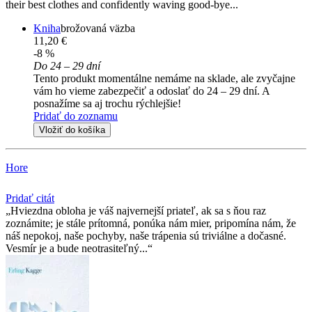
their best clothes and confidently waving good-bye...
Kniha
brožovaná väzba
11,20 €
-8 %
Do 24 – 29 dní
Tento produkt momentálne nemáme na sklade, ale zvyčajne
vám ho vieme zabezpečiť a odoslať do 24 – 29 dní. A
posnažíme sa aj trochu rýchlejšie!
Pridať do zoznamu
Vložiť do košíka
Hore
Pridať citát
Hviezdna obloha je váš najvernejší priateľ, ak sa s ňou raz
zoznámite; je stále prítomná, ponúka nám mier, pripomína nám, že
náš nepokoj, naše pochyby, naše trápenia sú triviálne a dočasné.
Vesmír je a bude neotrasiteľný...