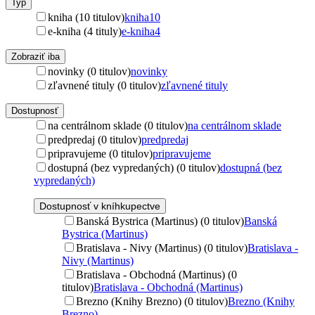
Typ
kniha (10 titulov)
kniha
10
e-kniha (4 tituly)
e-kniha
4
Zobraziť iba
novinky (0 titulov)
novinky
zľavnené tituly (0 titulov)
zľavnené tituly
Dostupnosť
na centrálnom sklade (0 titulov)
na centrálnom sklade
predpredaj (0 titulov)
predpredaj
pripravujeme (0 titulov)
pripravujeme
dostupná (bez vypredaných) (0 titulov)
dostupná (bez
vypredaných)
Dostupnosť v kníhkupectve
Banská Bystrica (Martinus) (0 titulov)
Banská
Bystrica (Martinus)
Bratislava - Nivy (Martinus) (0 titulov)
Bratislava -
Nivy (Martinus)
Bratislava - Obchodná (Martinus) (0
titulov)
Bratislava - Obchodná (Martinus)
Brezno (Knihy Brezno) (0 titulov)
Brezno (Knihy
Brezno)