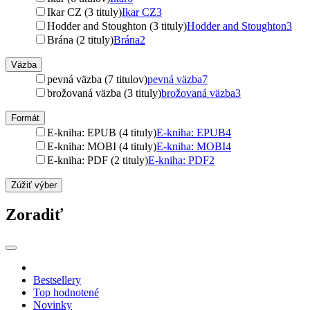
Ikar CZ (3 tituly)
Ikar CZ
3
Hodder and Stoughton (3 tituly)
Hodder and Stoughton
3
Brána (2 tituly)
Brána
2
Väzba
pevná väzba (7 titulov)
pevná väzba
7
brožovaná väzba (3 tituly)
brožovaná väzba
3
Formát
E-kniha: EPUB (4 tituly)
E-kniha: EPUB
4
E-kniha: MOBI (4 tituly)
E-kniha: MOBI
4
E-kniha: PDF (2 tituly)
E-kniha: PDF
2
Zúžiť výber
Zoradiť
Bestsellery
Top hodnotené
Novinky