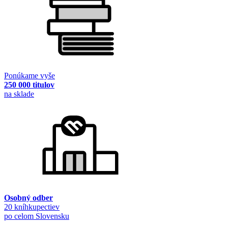
Ponúkame vyše
250 000 titulov
na sklade
Osobný odber
20 kníhkupectiev
po celom Slovensku