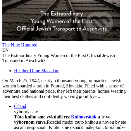
The Nine Hundred
EN
The Extraordinary Young Women of the First Official Jewish
Transport to Auschwitz
Heather Dune Macadam
On March 25, 1942, nearly a thousand young, unmarried Jewish
women boarded a train in Poprad, Slovakia. Filled with a sense of
adventure and national pride, they left their parents' homes wearing
their best clothes and confidently waving good-bye...
Čítaná
výborný stav
Túto knihu sme vykúpili cez
Knihovrátok
a je vo
výbornom stave.
Rozdiel medzi touto knihou a novou by ste
asi ani nespoznali. Knihu sme označili nálepkou, ktorá môže