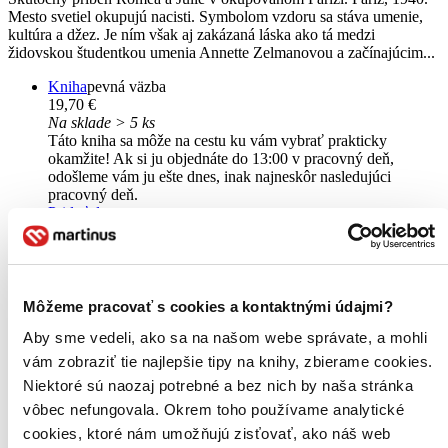
Mesto svetiel okupujú nacisti. Symbolom vzdoru sa stáva umenie,
kultúra a džez. Je ním však aj zakázaná láska ako tá medzi
židovskou študentkou umenia Annette Zelmanovou a začínajúcim...
Kniha
pevná väzba
19,70 €
Na sklade > 5 ks
Táto kniha sa môže na cestu ku vám vybrať prakticky
okamžite! Ak si ju objednáte do 13:00 v pracovný deň,
odošleme vám ju ešte dnes, inak najneskôr nasledujúci
pracovný deň.
Pridať do zoznamu
Vložiť do košíka
E-kniha
PDF
EPUB
MOBI
14,20 €
Ihneď na stiahnutie
Môžeme pracovať s cookies a kontaktnými údajmi?
Máte čítačku, tablet alebo mobil? Stiahnite si do nich e-knihu:
budete ju mať hneď a ešte aj ušetríte život stromom. Viac
Aby sme vedeli, ako sa na našom webe správate, a mohli
informácii o e-knihách
nájdete tu
.
vám zobraziť tie najlepšie tipy na knihy, zbierame cookies.
Pridať do zoznamu
Vložiť do košíka
Niektoré sú naozaj potrebné a bez nich by naša stránka
Čítaná
vôbec nefungovala. Okrem toho používame analytické
výborný stav
cookies, ktoré nám umožňujú zisťovať, ako náš web
Túto knihu sme vykúpili cez
Knihovrátok
a je vo