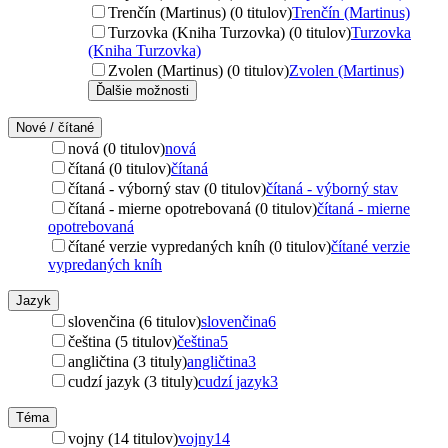
Trenčín (Martinus) (0 titulov)
Trenčín (Martinus)
Turzovka (Kniha Turzovka) (0 titulov)
Turzovka
(Kniha Turzovka)
Zvolen (Martinus) (0 titulov)
Zvolen (Martinus)
Ďalšie možnosti
Nové / čítané
nová (0 titulov)
nová
čítaná (0 titulov)
čítaná
čítaná - výborný stav (0 titulov)
čítaná - výborný stav
čítaná - mierne opotrebovaná (0 titulov)
čítaná - mierne
opotrebovaná
čítané verzie vypredaných kníh (0 titulov)
čítané verzie
vypredaných kníh
Jazyk
slovenčina (6 titulov)
slovenčina
6
čeština (5 titulov)
čeština
5
angličtina (3 tituly)
angličtina
3
cudzí jazyk (3 tituly)
cudzí jazyk
3
Téma
vojny (14 titulov)
vojny
14