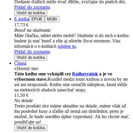
Dodanie ďalších môže trvať dlhšie, zvyčajne do piatich dní.
Pridať do zoznamu
Vložiť do košíka
E-kniha
EPUB
MOBI
17,73 €
Ihneď na stiahnutie
Máte čítačku, tablet alebo mobil? Stiahnite si do nich e-knihu:
budete ju mať hneď a ešte aj ušetríte život stromom. Viac
informácii o e-knihách
nájdete tu
.
Pridať do zoznamu
Vložiť do košíka
Čítaná
výborný stav
Túto knihu sme vykúpili cez
Knihovrátok
a je vo
výbornom stave.
Rozdiel medzi touto knihou a novou by ste
asi ani nespoznali. Knihu sme označili nálepkou, ktorá môže
na niektorých obaloch zanechať stopy.
11,50 €
Na sklade
Tento produkt síce máme aktuálne na sklade, máme však už
iba posledné kusy a ďalšie už nemá ani distribútor, preto je
možné, že bude onedlho úplne vypredaný. Ak ho chcete mať,
ponáhľajte sa!
Vložiť do košíka