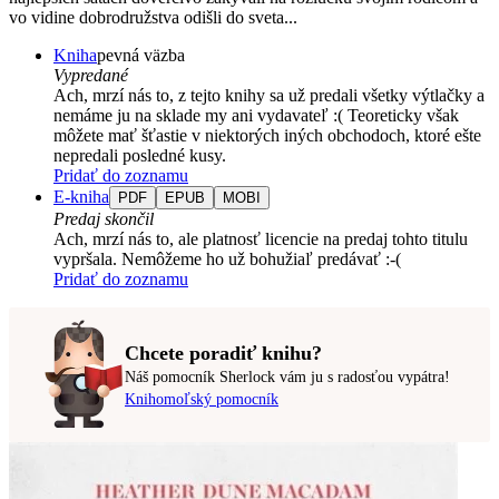
vo vidine dobrodružstva odišli do sveta...
Kniha
pevná väzba
Vypredané
Ach, mrzí nás to, z tejto knihy sa už predali všetky výtlačky a
nemáme ju na sklade my ani vydavateľ :( Teoreticky však
môžete mať šťastie v niektorých iných obchodoch, ktoré ešte
nepredali posledné kusy.
Pridať do zoznamu
E-kniha
PDF
EPUB
MOBI
Predaj skončil
Ach, mrzí nás to, ale platnosť licencie na predaj tohto titulu
vypršala. Nemôžeme ho už bohužiaľ predávať :-(
Pridať do zoznamu
Chcete poradiť knihu?
Náš pomocník Sherlock vám ju s radosťou vypátra!
Knihomoľský pomocník