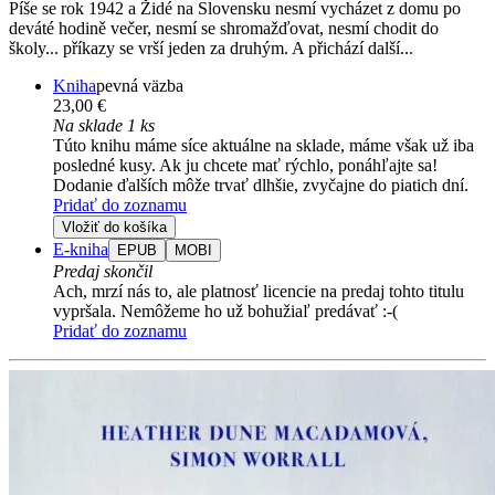
Píše se rok 1942 a Židé na Slovensku nesmí vycházet z domu po
deváté hodině večer, nesmí se shromažďovat, nesmí chodit do
školy... příkazy se vrší jeden za druhým. A přichází další...
Kniha
pevná väzba
23,00 €
Na sklade 1 ks
Túto knihu máme síce aktuálne na sklade, máme však už iba
posledné kusy. Ak ju chcete mať rýchlo, ponáhľajte sa!
Dodanie ďalších môže trvať dlhšie, zvyčajne do piatich dní.
Pridať do zoznamu
Vložiť do košíka
E-kniha
EPUB
MOBI
Predaj skončil
Ach, mrzí nás to, ale platnosť licencie na predaj tohto titulu
vypršala. Nemôžeme ho už bohužiaľ predávať :-(
Pridať do zoznamu