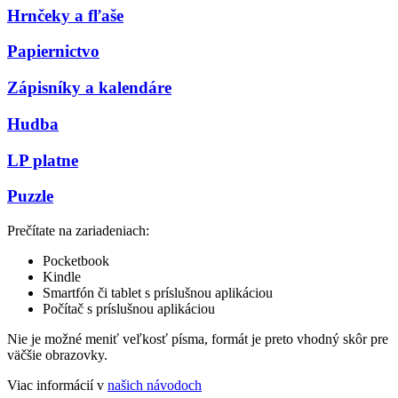
Hrnčeky a fľaše
Papiernictvo
Zápisníky a kalendáre
Hudba
LP platne
Puzzle
Prečítate na zariadeniach:
Pocketbook
Kindle
Smartfón či tablet s príslušnou aplikáciou
Počítač s príslušnou aplikáciou
Nie je možné meniť veľkosť písma, formát je preto vhodný skôr pre
väčšie obrazovky.
Viac informácií v
našich návodoch