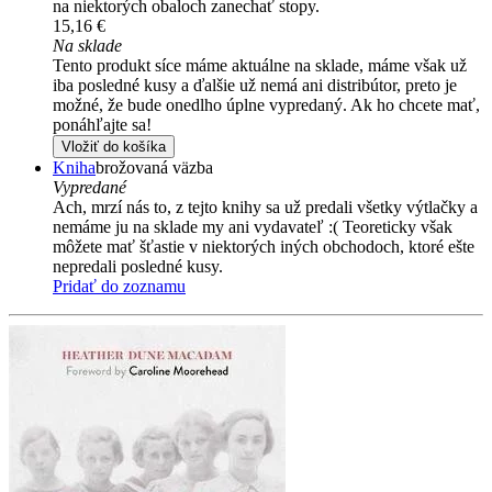
na niektorých obaloch zanechať stopy.
15,16 €
Na sklade
Tento produkt síce máme aktuálne na sklade, máme však už
iba posledné kusy a ďalšie už nemá ani distribútor, preto je
možné, že bude onedlho úplne vypredaný. Ak ho chcete mať,
ponáhľajte sa!
Vložiť do košíka
Kniha
brožovaná väzba
Vypredané
Ach, mrzí nás to, z tejto knihy sa už predali všetky výtlačky a
nemáme ju na sklade my ani vydavateľ :( Teoreticky však
môžete mať šťastie v niektorých iných obchodoch, ktoré ešte
nepredali posledné kusy.
Pridať do zoznamu