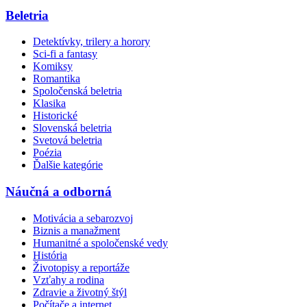
Beletria
Detektívky, trilery a horory
Sci-fi a fantasy
Komiksy
Romantika
Spoločenská beletria
Klasika
Historické
Slovenská beletria
Svetová beletria
Poézia
Ďalšie kategórie
Náučná a odborná
Motivácia a sebarozvoj
Biznis a manažment
Humanitné a spoločenské vedy
História
Životopisy a reportáže
Vzťahy a rodina
Zdravie a životný štýl
Počítače a internet