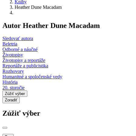
Knihy
Heather Dune Macadam
Autor Heather Dune Macadam
Sledovať autora
Beletria
Odborné a náučné
Životopisy
Životopisy a reportáže
Reportáže a publicistika
Rozhovory
Humanitné a spoločenské vedy
História
20. storočie
Zúžiť výber
Zoradiť
Zúžiť výber