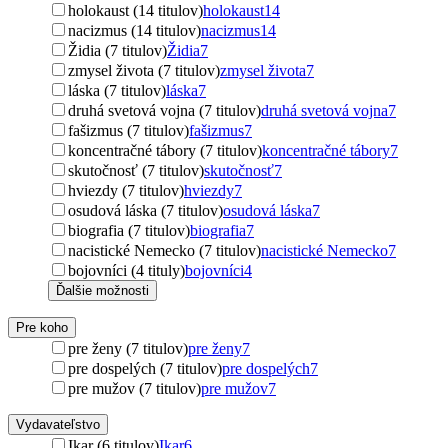
holokaust (14 titulov)
holokaust
14
nacizmus (14 titulov)
nacizmus
14
Židia (7 titulov)
Židia
7
zmysel života (7 titulov)
zmysel života
7
láska (7 titulov)
láska
7
druhá svetová vojna (7 titulov)
druhá svetová vojna
7
fašizmus (7 titulov)
fašizmus
7
koncentračné tábory (7 titulov)
koncentračné tábory
7
skutočnosť (7 titulov)
skutočnosť
7
hviezdy (7 titulov)
hviezdy
7
osudová láska (7 titulov)
osudová láska
7
biografia (7 titulov)
biografia
7
nacistické Nemecko (7 titulov)
nacistické Nemecko
7
bojovníci (4 tituly)
bojovníci
4
Ďalšie možnosti
Pre koho
pre ženy (7 titulov)
pre ženy
7
pre dospelých (7 titulov)
pre dospelých
7
pre mužov (7 titulov)
pre mužov
7
Vydavateľstvo
Ikar (6 titulov)
Ikar
6