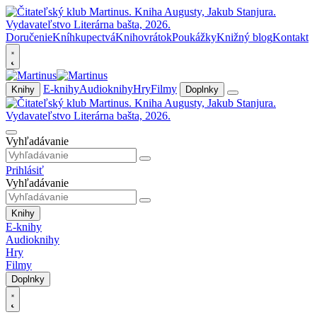
Doručenie
Kníhkupectvá
Knihovrátok
Poukážky
Knižný blog
Kontakt
E-knihy
Audioknihy
Hry
Filmy
Knihy
Doplnky
Vyhľadávanie
Prihlásiť
Vyhľadávanie
Knihy
E-knihy
Audioknihy
Hry
Filmy
Doplnky