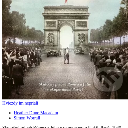
Hviezdy im nepriali
Heather Dune Macadam
Simon Worrall
Skutočný príbeh Rómea a Júlie v okupovanom Paríži. Paríž, 1940.