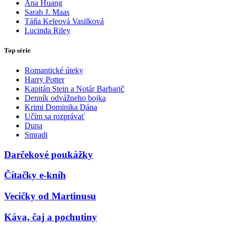
Ana Huang
Sarah J. Maas
Táňa Keleová Vasilková
Lucinda Riley
Top série
Romantické úteky
Harry Potter
Kapitán Stein a Notár Barbarič
Denník odvážneho bojka
Krimi Dominika Dána
Učím sa rozprávať
Duna
Smradi
Darčekové poukážky
Čítačky e-kníh
Vecičky od Martinusu
Káva, čaj a pochutiny