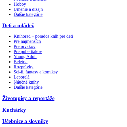
Hobby
Umenie a dizajn
Ďalšie kategórie
Deti a mládež
Knihorad – poradca kníh pre deti
Pre najmenších
Pre prvákov
Pre pubertiakov
Young Adult
Beletria
Rozprávky
Sci-fi, fantasy a komiksy
Leporelá
Náučné knihy
Ďalšie kategórie
Životopisy a reportáže
Kuchárky
Učebnice a slovníky