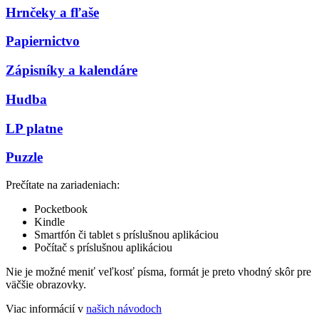
Hrnčeky a fľaše
Papiernictvo
Zápisníky a kalendáre
Hudba
LP platne
Puzzle
Prečítate na zariadeniach:
Pocketbook
Kindle
Smartfón či tablet s príslušnou aplikáciou
Počítač s príslušnou aplikáciou
Nie je možné meniť veľkosť písma, formát je preto vhodný skôr pre
väčšie obrazovky.
Viac informácií v
našich návodoch