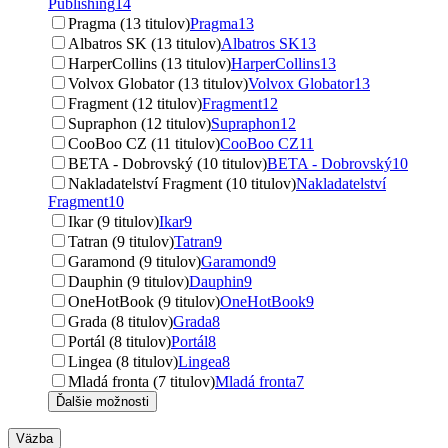
Publishing
14
Pragma (13 titulov)
Pragma
13
Albatros SK (13 titulov)
Albatros SK
13
HarperCollins (13 titulov)
HarperCollins
13
Volvox Globator (13 titulov)
Volvox Globator
13
Fragment (12 titulov)
Fragment
12
Supraphon (12 titulov)
Supraphon
12
CooBoo CZ (11 titulov)
CooBoo CZ
11
BETA - Dobrovský (10 titulov)
BETA - Dobrovský
10
Nakladatelství Fragment (10 titulov)
Nakladatelství
Fragment
10
Ikar (9 titulov)
Ikar
9
Tatran (9 titulov)
Tatran
9
Garamond (9 titulov)
Garamond
9
Dauphin (9 titulov)
Dauphin
9
OneHotBook (9 titulov)
OneHotBook
9
Grada (8 titulov)
Grada
8
Portál (8 titulov)
Portál
8
Lingea (8 titulov)
Lingea
8
Mladá fronta (7 titulov)
Mladá fronta
7
Ďalšie možnosti
Väzba