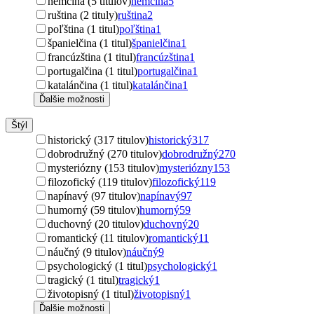
nemčina (5 titulov)
nemčina
5
ruština (2 tituly)
ruština
2
poľština (1 titul)
poľština
1
španielčina (1 titul)
španielčina
1
francúzština (1 titul)
francúzština
1
portugalčina (1 titul)
portugalčina
1
katalánčina (1 titul)
katalánčina
1
Ďalšie možnosti
Štýl
historický (317 titulov)
historický
317
dobrodružný (270 titulov)
dobrodružný
270
mysteriózny (153 titulov)
mysteriózny
153
filozofický (119 titulov)
filozofický
119
napínavý (97 titulov)
napínavý
97
humorný (59 titulov)
humorný
59
duchovný (20 titulov)
duchovný
20
romantický (11 titulov)
romantický
11
náučný (9 titulov)
náučný
9
psychologický (1 titul)
psychologický
1
tragický (1 titul)
tragický
1
životopisný (1 titul)
životopisný
1
Ďalšie možnosti