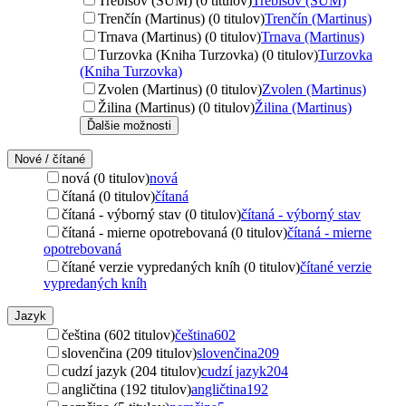
Trebišov (ŠUM) (0 titulov)
Trebišov (ŠUM)
Trenčín (Martinus) (0 titulov)
Trenčín (Martinus)
Trnava (Martinus) (0 titulov)
Trnava (Martinus)
Turzovka (Kniha Turzovka) (0 titulov)
Turzovka
(Kniha Turzovka)
Zvolen (Martinus) (0 titulov)
Zvolen (Martinus)
Žilina (Martinus) (0 titulov)
Žilina (Martinus)
Ďalšie možnosti
Nové / čítané
nová (0 titulov)
nová
čítaná (0 titulov)
čítaná
čítaná - výborný stav (0 titulov)
čítaná - výborný stav
čítaná - mierne opotrebovaná (0 titulov)
čítaná - mierne
opotrebovaná
čítané verzie vypredaných kníh (0 titulov)
čítané verzie
vypredaných kníh
Jazyk
čeština (602 titulov)
čeština
602
slovenčina (209 titulov)
slovenčina
209
cudzí jazyk (204 titulov)
cudzí jazyk
204
angličtina (192 titulov)
angličtina
192