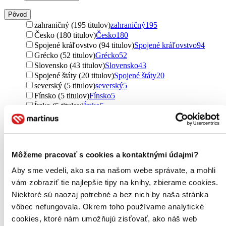
Pôvod
zahraničný (195 titulov)
zahraničný
195
Česko (180 titulov)
Česko
180
Spojené kráľovstvo (94 titulov)
Spojené kráľovstvo
94
Grécko (52 titulov)
Grécko
52
Slovensko (43 titulov)
Slovensko
43
Spojené štáty (20 titulov)
Spojené štáty
20
severský (5 titulov)
severský
5
Fínsko (5 titulov)
Fínsko
5
Írsko (5 titulov)
Írsko
5
Francúzsko (5 titulov)
Francúzsko
5
Nemecko (4 tituly)
Nemecko
4
Kanada (4 tituly)
Kanada
4
Japonsko (3 tituly)
Japonsko
3
Môžeme pracovať s cookies a kontaktnými údajmi?
India (2 tituly)
India
2
Rusko (2 tituly)
Rusko
2
Aby sme vedeli, ako sa na našom webe správate, a mohli
Rakúsko (1 titul)
Rakúsko
1
vám zobraziť tie najlepšie tipy na knihy, zbierame cookies.
Brazília (1 titul)
Brazília
1
Niektoré sú naozaj potrebné a bez nich by naša stránka
Poľsko (1 titul)
Poľsko
1
vôbec nefungovala. Okrem toho používame analytické
Ďalšie možnosti
cookies, ktoré nám umožňujú zisťovať, ako náš web
Útvar