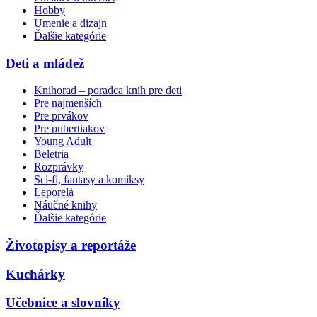
Hobby
Umenie a dizajn
Ďalšie kategórie
Deti a mládež
Knihorad – poradca kníh pre deti
Pre najmenších
Pre prvákov
Pre pubertiakov
Young Adult
Beletria
Rozprávky
Sci-fi, fantasy a komiksy
Leporelá
Náučné knihy
Ďalšie kategórie
Životopisy a reportáže
Kuchárky
Učebnice a slovníky