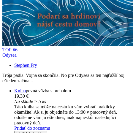
TOP #6
Odysea
Stephen Fry
Trója padla. Vojna sa skončila. No pre Odysea sa ten najťažší boj
ešte len začína...
Kniha
pevná väzba s prebalom
19,30 €
Na sklade > 5 ks
Táto kniha sa môže na cestu ku vám vybrať prakticky
okamžite! Ak si ju objednáte do 13:00 v pracovný deň,
odošleme vám ju ešte dnes, inak najneskôr nasledujúci
pracovný deň.
Pridať do zoznamu