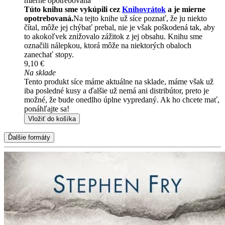
mierne opotrebovaná
Túto knihu sme vykúpili cez
Knihovrátok
a je mierne
opotrebovaná.
Na tejto knihe už síce poznať, že ju niekto
čítal, môže jej chýbať prebal, nie je však poškodená tak, aby
to akokoľvek znižovalo zážitok z jej obsahu. Knihu sme
označili nálepkou, ktorá môže na niektorých obaloch
zanechať stopy.
9,10 €
Na sklade
Tento produkt síce máme aktuálne na sklade, máme však už
iba posledné kusy a ďalšie už nemá ani distribútor, preto je
možné, že bude onedlho úplne vypredaný. Ak ho chcete mať,
ponáhľajte sa!
Vložiť do košíka
Ďalšie formáty