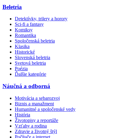
Beletria
Detektívky, trilery a horory
Sci-fi a fantasy
Komiksy
Romantika
Spoločenská beletria
Klasika
Historické
Slovenská beletria
Svetová beletria
Poézia
Ďalšie kategórie
Náučná a odborná
Motivácia a sebarozvoj
Biznis a manažment
Humanitné a spoločenské vedy
História
Životopisy a reportáže
Vzťahy a rodina
Zdravie a životný štýl
Počítače a internet