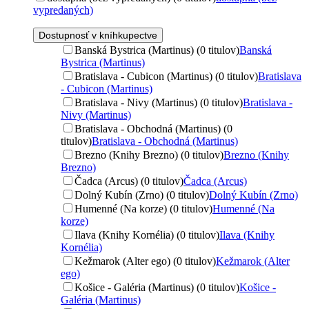
vypredaných)
Dostupnosť v kníhkupectve
Banská Bystrica (Martinus) (0 titulov)
Banská
Bystrica (Martinus)
Bratislava - Cubicon (Martinus) (0 titulov)
Bratislava
- Cubicon (Martinus)
Bratislava - Nivy (Martinus) (0 titulov)
Bratislava -
Nivy (Martinus)
Bratislava - Obchodná (Martinus) (0
titulov)
Bratislava - Obchodná (Martinus)
Brezno (Knihy Brezno) (0 titulov)
Brezno (Knihy
Brezno)
Čadca (Arcus) (0 titulov)
Čadca (Arcus)
Dolný Kubín (Zrno) (0 titulov)
Dolný Kubín (Zrno)
Humenné (Na korze) (0 titulov)
Humenné (Na
korze)
Ilava (Knihy Kornélia) (0 titulov)
Ilava (Knihy
Kornélia)
Kežmarok (Alter ego) (0 titulov)
Kežmarok (Alter
ego)
Košice - Galéria (Martinus) (0 titulov)
Košice -
Galéria (Martinus)