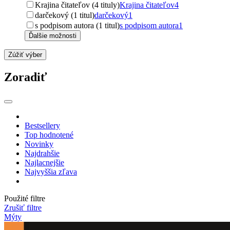
Krajina čitateľov (4 tituly)
Krajina čitateľov
4
darčekový (1 titul)
darčekový
1
s podpisom autora (1 titul)
s podpisom autora
1
Ďalšie možnosti
Zúžiť výber
Zoradiť
Bestsellery
Top hodnotené
Novinky
Najdrahšie
Najlacnejšie
Najvyššia zľava
Použité filtre
Zrušiť filtre
Mýty