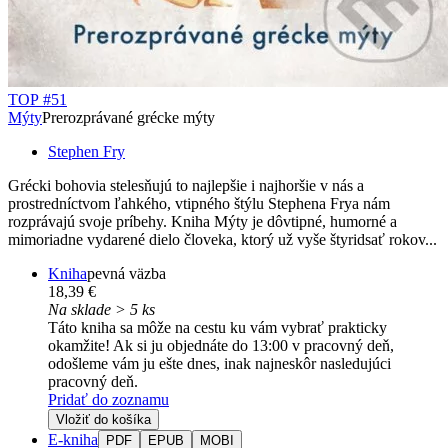
TOP #51
Mýty
Prerozprávané grécke mýty
Stephen Fry
Grécki bohovia stelesňujú to najlepšie i najhoršie v nás a
prostredníctvom ľahkého, vtipného štýlu Stephena Frya nám
rozprávajú svoje príbehy. Kniha Mýty je dôvtipné, humorné a
mimoriadne vydarené dielo človeka, ktorý už vyše štyridsať rokov...
Kniha
pevná väzba
18,39 €
Na sklade > 5 ks
Táto kniha sa môže na cestu ku vám vybrať prakticky
okamžite! Ak si ju objednáte do 13:00 v pracovný deň,
odošleme vám ju ešte dnes, inak najneskôr nasledujúci
pracovný deň.
Pridať do zoznamu
Vložiť do košíka
E-kniha
PDF
EPUB
MOBI