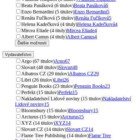
Beata Panáková (6 titulov)
Beata Panáková
6
Enzo Bernardini (5 titulov)
Enzo Bernardini
5
Renáta Fučíková (5 titulov)
Renáta Fučíková
5
Helena Kadečková (4 tituly)
Helena Kadečková
4
Mircea Eliade (4 tituly)
Mircea Eliade
4
Albert Camus (4 tituly)
Albert Camus
4
Ďalšie možnosti
Vydavateľstvo
Argo (67 titulov)
Argo
67
Slovart (48 titulov)
Slovart
48
Albatros CZ (29 titulov)
Albatros CZ
29
Libri (26 titulov)
Libri
26
Penguin Books (23 titulov)
Penguin Books
23
Perfekt (15 titulov)
Perfekt
15
Nakladatelství Lidové noviny (15 titulov)
Nakladatelství
Lidové noviny
15
Bloomsbury (15 titulov)
Bloomsbury
15
Arcturus (15 titulov)
Arcturus
15
XYZ (14 titulov)
XYZ
14
Slovart CZ (14 titulov)
Slovart CZ
14
Flame Tree Publishing (14 titulov)
Flame Tree