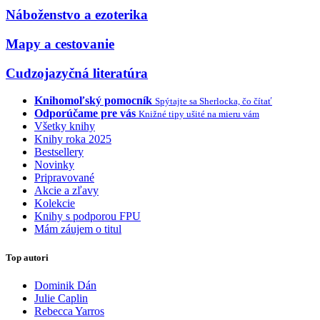
Náboženstvo a ezoterika
Mapy a cestovanie
Cudzojazyčná literatúra
Knihomoľský pomocník
Spýtajte sa Sherlocka, čo čítať
Odporúčame pre vás
Knižné tipy ušité na mieru vám
Všetky knihy
Knihy roka 2025
Bestsellery
Novinky
Pripravované
Akcie a zľavy
Kolekcie
Knihy s podporou FPU
Mám záujem o titul
Top autori
Dominik Dán
Julie Caplin
Rebecca Yarros