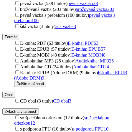
pevná väzba (538 titulov)
pevná väzba
538
brožovaná väzba (203 titulov)
brožovaná väzba
203
pevná väzba s prebalom (100 titulov)
pevná väzba s
prebalom
100
šitá väzba (3 tituly)
šitá väzba
3
Formát
E-kniha: PDF (63 titulov)
E-kniha: PDF
63
E-kniha: EPUB (57 titulov)
E-kniha: EPUB
57
E-kniha: MOBI (48 titulov)
E-kniha: MOBI
48
Audiokniha: MP3 (25 titulov)
Audiokniha: MP3
25
Audiokniha: CD (24 titulov)
Audiokniha: CD
24
E-kniha: EPUB (Adobe DRM) (9 titulov)
E-kniha: EPUB
(Adobe DRM)
9
Ďalšie možnosti
Obal
CD obal (3 tituly)
CD obal
3
Zvláštna vlastnosť
so špeciálnou oriezkou (12 titulov)
so špeciálnou
oriezkou
12
s podporou FPU (10 titulov)
s podporou FPU
10