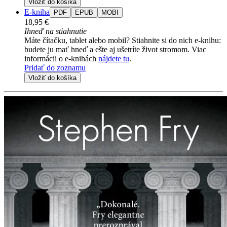
Vložiť do košíka
E-kniha
PDF
EPUB
MOBI
18,95 €
Ihneď na stiahnutie
Máte čítačku, tablet alebo mobil? Stiahnite si do nich e-knihu:
budete ju mať hneď a ešte aj ušetríte život stromom. Viac
informácii o e-knihách
nájdete tu
.
Pridať do zoznamu
Vložiť do košíka