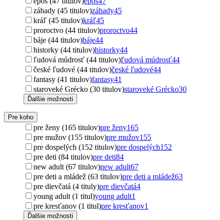
epos (47 titulov)
epos
47
záhady (45 titulov)
záhady
45
kráľ (45 titulov)
kráľ
45
proroctvo (44 titulov)
proroctvo
44
báje (44 titulov)
báje
44
historky (44 titulov)
historky
44
ľudová múdrosť (44 titulov)
ľudová múdrosť
44
české ľudové (44 titulov)
české ľudové
44
fantasy (41 titulov)
fantasy
41
staroveké Grécko (30 titulov)
staroveké Grécko
30
Ďalšie možnosti
Pre koho
pre ženy (165 titulov)
pre ženy
165
pre mužov (155 titulov)
pre mužov
155
pre dospelých (152 titulov)
pre dospelých
152
pre deti (84 titulov)
pre deti
84
new adult (67 titulov)
new adult
67
pre deti a mládež (63 titulov)
pre deti a mládež
63
pre dievčatá (4 tituly)
pre dievčatá
4
young adult (1 titul)
young adult
1
pre kresťanov (1 titul)
pre kresťanov
1
Ďalšie možnosti