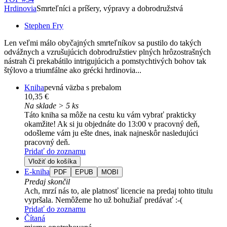
Hrdinovia
Smrteľníci a príšery, výpravy a dobrodružstvá
Stephen Fry
Len veľmi málo obyčajných smrteľníkov sa pustilo do takých
odvážnych a vzrušujúcich dobrodružstiev plných hrôzostrašných
nástrah či prekabátilo intrigujúcich a pomstychtivých bohov tak
štýlovo a triumfálne ako grécki hrdinovia...
Kniha
pevná väzba s prebalom
10,35 €
Na sklade > 5 ks
Táto kniha sa môže na cestu ku vám vybrať prakticky
okamžite! Ak si ju objednáte do 13:00 v pracovný deň,
odošleme vám ju ešte dnes, inak najneskôr nasledujúci
pracovný deň.
Pridať do zoznamu
Vložiť do košíka
E-kniha
PDF
EPUB
MOBI
Predaj skončil
Ach, mrzí nás to, ale platnosť licencie na predaj tohto titulu
vypršala. Nemôžeme ho už bohužiaľ predávať :-(
Pridať do zoznamu
Čítaná