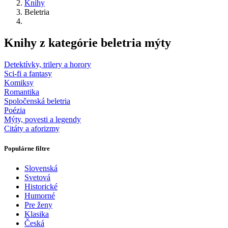
Knihy
Beletria
Knihy z kategórie beletria mýty
Detektívky, trilery a horory
Sci-fi a fantasy
Komiksy
Romantika
Spoločenská beletria
Poézia
Mýty, povesti a legendy
Citáty a aforizmy
Populárne filtre
Slovenská
Svetová
Historické
Humorné
Pre ženy
Klasika
Česká