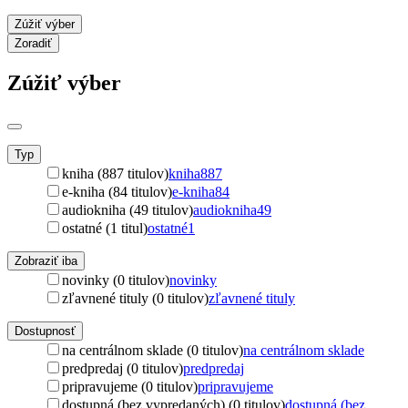
Zúžiť výber
Zoradiť
Zúžiť výber
Typ
kniha (887 titulov)
kniha
887
e-kniha (84 titulov)
e-kniha
84
audiokniha (49 titulov)
audiokniha
49
ostatné (1 titul)
ostatné
1
Zobraziť iba
novinky (0 titulov)
novinky
zľavnené tituly (0 titulov)
zľavnené tituly
Dostupnosť
na centrálnom sklade (0 titulov)
na centrálnom sklade
predpredaj (0 titulov)
predpredaj
pripravujeme (0 titulov)
pripravujeme
dostupná (bez vypredaných) (0 titulov)
dostupná (bez