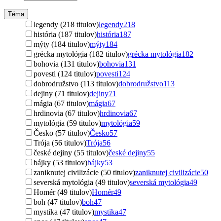
Téma
legendy (218 titulov)
legendy
218
história (187 titulov)
história
187
mýty (184 titulov)
mýty
184
grécka mytológia (182 titulov)
grécka mytológia
182
bohovia (131 titulov)
bohovia
131
povesti (124 titulov)
povesti
124
dobrodružstvo (113 titulov)
dobrodružstvo
113
dejiny (71 titulov)
dejiny
71
mágia (67 titulov)
mágia
67
hrdinovia (67 titulov)
hrdinovia
67
mytológia (59 titulov)
mytológia
59
Česko (57 titulov)
Česko
57
Trója (56 titulov)
Trója
56
české dejiny (55 titulov)
české dejiny
55
bájky (53 titulov)
bájky
53
zaniknutej civilizácie (50 titulov)
zaniknutej civilizácie
50
severská mytológia (49 titulov)
severská mytológia
49
Homér (49 titulov)
Homér
49
boh (47 titulov)
boh
47
mystika (47 titulov)
mystika
47