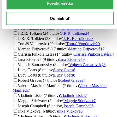
Homer (46 titulov)
Homer
46
Povoliť všetko
Alois Jirásek (44 titulov)
Alois Jirásek
44
Stephen Fry (44 titulov)
Stephen Fry
44
Jiří Kutina (44 titulov)
Jiří Kutina
44
Odmietnuť
Eduard Petiška (36 titulov)
Eduard Petiška
36
Neil Gaiman (31 titulov)
Neil Gaiman
31
J.R.R. Tolkien (24 titulov)
J.R.R. Tolkien
24
J. R. R. Tolkien (23 titulov)
J. R. R. Tolkien
23
Tomáš Vondrovic (20 titulov)
Tomáš Vondrovic
20
Martina Drijverová (17 titulov)
Martina Drijverová
17
Clarissa Pinkola Estés (14 titulov)
Clarissa Pinkola Estés
14
Jana Eislerová (9 titulov)
Jana Eislerová
9
Vojtech Zamarovský (8 titulov)
Vojtech Zamarovský
8
Lucy Coats (8 titulov)
Lucy Coats
8
Lucy Coats (8 titulov)
Lucy Coats
8
Robert Graves (7 titulov)
Robert Graves
7
Valerio Massimo Manfredi (7 titulov)
Valerio Massimo
Manfredi
7
Vladimír Liška (7 titulov)
Vladimír Liška
7
Maggie Stiefvater (7 titulov)
Maggie Stiefvater
7
Joseph Campbell (6 titulov)
Joseph Campbell
6
Jitka Vlčková (6 titulov)
Jitka Vlčková
6
Vladimír Hulpach (6 titulov)
Vladimír Hulpach
6