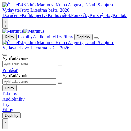
Doručenie
Kníhkupectvá
Knihovrátok
Poukážky
Knižný blog
Kontakt
E-knihy
Audioknihy
Hry
Filmy
Knihy
Doplnky
Vyhľadávanie
Prihlásiť
Vyhľadávanie
Knihy
E-knihy
Audioknihy
Hry
Filmy
Doplnky