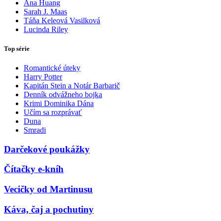
Ana Huang
Sarah J. Maas
Táňa Keleová Vasilková
Lucinda Riley
Top série
Romantické úteky
Harry Potter
Kapitán Stein a Notár Barbarič
Denník odvážneho bojka
Krimi Dominika Dána
Učím sa rozprávať
Duna
Smradi
Darčekové poukážky
Čítačky e-kníh
Vecičky od Martinusu
Káva, čaj a pochutiny