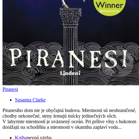
Piranesi
Susanna Clarke
Piranesiho dom nie je obyčajná budova. Miestnosti sú neohraničené,
chodby nekonečné, steny lemujú tisícky jedinečných sôch.
V labyrinte miestností je uväznený oceán. Pri prílive vlny s hukotom
dorážajú na schodištia a miestnosti v okamihu zaplaví voda...
Kniha
pevná väzba