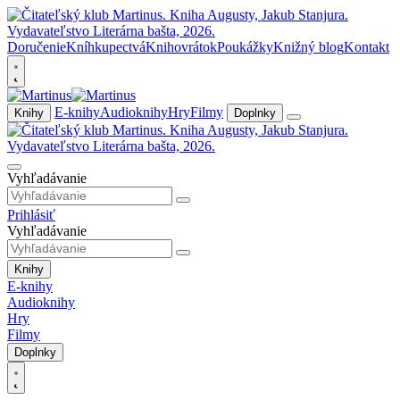
Doručenie
Kníhkupectvá
Knihovrátok
Poukážky
Knižný blog
Kontakt
E-knihy
Audioknihy
Hry
Filmy
Knihy
Doplnky
Vyhľadávanie
Prihlásiť
Vyhľadávanie
Knihy
E-knihy
Audioknihy
Hry
Filmy
Doplnky