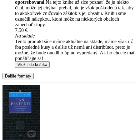
opotrebovaná.
Na tejto knihe už síce poznať, že ju niekto
čítal, môže jej chýbať prebal, nie je však poškodená tak, aby
to akokoľvek znižovalo zážitok z jej obsahu. Knihu sme
označili nálepkou, ktorá môže na niektorých obaloch
zanechať stopy.
7,50 €
Na sklade
Tento produkt síce máme aktuálne na sklade, máme však už
iba posledné kusy a ďalšie už nemá ani distribútor, preto je
možné, že bude onedlho úplne vypredaný. Ak ho chcete mať,
ponáhľajte sa!
Vložiť do košíka
Ďalšie formáty