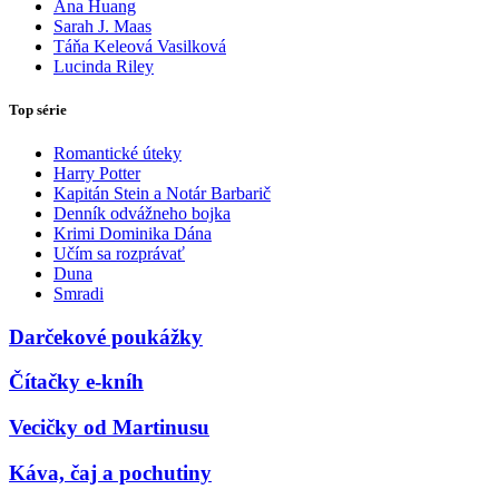
Ana Huang
Sarah J. Maas
Táňa Keleová Vasilková
Lucinda Riley
Top série
Romantické úteky
Harry Potter
Kapitán Stein a Notár Barbarič
Denník odvážneho bojka
Krimi Dominika Dána
Učím sa rozprávať
Duna
Smradi
Darčekové poukážky
Čítačky e-kníh
Vecičky od Martinusu
Káva, čaj a pochutiny