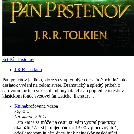
Set Pán Prsteňov
J.R.R. Tolkien
Pán prsteňov je dielo, ktoré sa v uplynulých desaťročiach dočkalo
desiatok vydaní na celom svete. Dramatický a spletitý príbeh o
čarovnom prsteni si získal milióny čitateľov a popredné miesto v
klasickom fonde svetovej fantastickej literatúry...
Kniha
brožovaná väzba
36,60 €
Na sklade > 5 ks
Táto kniha sa môže na cestu ku vám vybrať prakticky
okamžite! Ak si ju objednáte do 13:00 v pracovný deň,
odošleme vám ju ešte dnes, inak najneskôr nasledujúci