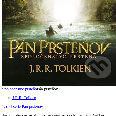
Spoločenstvo prsteňa
Pán prsteňov I.
J.R.R. Tolkien
1. diel série
Pán prsteňov
Tento príbeh narastal pri rozprávaní, až sa stal dejinami Veľkej