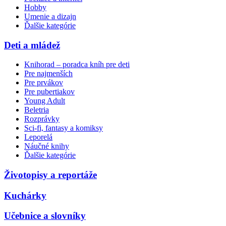
Hobby
Umenie a dizajn
Ďalšie kategórie
Deti a mládež
Knihorad – poradca kníh pre deti
Pre najmenších
Pre prvákov
Pre pubertiakov
Young Adult
Beletria
Rozprávky
Sci-fi, fantasy a komiksy
Leporelá
Náučné knihy
Ďalšie kategórie
Životopisy a reportáže
Kuchárky
Učebnice a slovníky