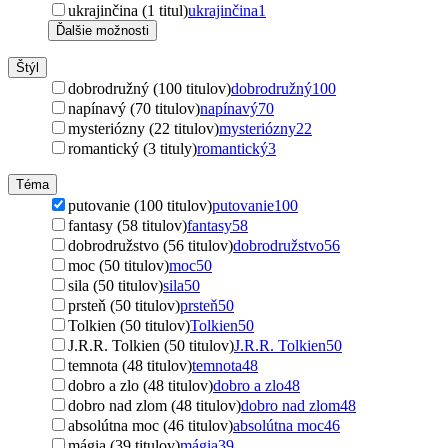
ukrajinčina (1 titul)
ukrajinčina
1
Ďalšie možnosti
Štýl
dobrodružný (100 titulov)
dobrodružný
100
napínavý (70 titulov)
napínavý
70
mysteriózny (22 titulov)
mysteriózny
22
romantický (3 tituly)
romantický
3
Téma
putovanie (100 titulov)
putovanie
100
fantasy (58 titulov)
fantasy
58
dobrodružstvo (56 titulov)
dobrodružstvo
56
moc (50 titulov)
moc
50
sila (50 titulov)
sila
50
prsteň (50 titulov)
prsteň
50
Tolkien (50 titulov)
Tolkien
50
J.R.R. Tolkien (50 titulov)
J.R.R. Tolkien
50
temnota (48 titulov)
temnota
48
dobro a zlo (48 titulov)
dobro a zlo
48
dobro nad zlom (48 titulov)
dobro nad zlom
48
absolútna moc (46 titulov)
absolútna moc
46
mágia (39 titulov)
mágia
39