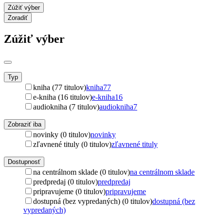
Zúžiť výber
Zoradiť
Zúžiť výber
Typ
kniha (77 titulov)
kniha
77
e-kniha (16 titulov)
e-kniha
16
audiokniha (7 titulov)
audiokniha
7
Zobraziť iba
novinky (0 titulov)
novinky
zľavnené tituly (0 titulov)
zľavnené tituly
Dostupnosť
na centrálnom sklade (0 titulov)
na centrálnom sklade
predpredaj (0 titulov)
predpredaj
pripravujeme (0 titulov)
pripravujeme
dostupná (bez vypredaných) (0 titulov)
dostupná (bez
vypredaných)