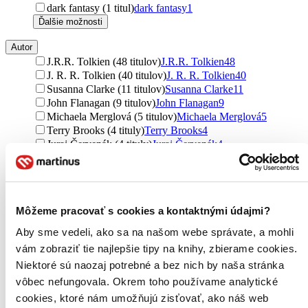
dark fantasy (1 titul)
dark fantasy
1
Ďalšie možnosti
Autor
J.R.R. Tolkien (48 titulov)
J.R.R. Tolkien
48
J. R. R. Tolkien (40 titulov)
J. R. R. Tolkien
40
Susanna Clarke (11 titulov)
Susanna Clarke
11
John Flanagan (9 titulov)
John Flanagan
9
Michaela Merglová (5 titulov)
Michaela Merglová
5
Terry Brooks (4 tituly)
Terry Brooks
4
Juraj Červenák (4 tituly)
Juraj Červenák
4
Dan Abnett (3 tituly)
Dan Abnett
3
Jindřich Rohlík (3 tituly)
Jindřich Rohlík
3
Chris Pierson (3 tituly)
Chris Pierson
3
Stephen King (2 tituly)
Stephen King
2
Môžeme pracovať s cookies a kontaktnými údajmi?
John Howe (2 tituly)
John Howe
2
King Stephen (2 tituly)
King Stephen
2
Aby sme vedeli, ako sa na našom webe správate, a mohli
Anthony Reynolds (2 tituly)
Anthony Reynolds
2
vám zobraziť tie najlepšie tipy na knihy, zbierame cookies.
Christie Golden (1 titul)
Christie Golden
1
Niektoré sú naozaj potrebné a bez nich by naša stránka
Michael J. Sullivan (1 titul)
Michael J. Sullivan
1
vôbec nefungovala. Okrem toho používame analytické
Christian Sussner (1 titul)
Christian Sussner
1
Florian Sussner (1 titul)
Florian Sussner
1
cookies, ktoré nám umožňujú zisťovať, ako náš web