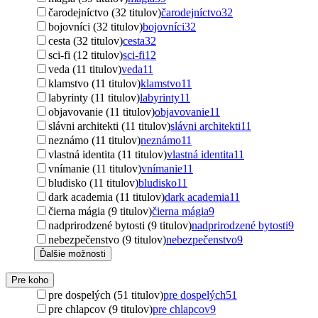
čarodejníctvo (32 titulov)
čarodejníctvo
32
bojovníci (32 titulov)
bojovníci
32
cesta (32 titulov)
cesta
32
sci-fi (12 titulov)
sci-fi
12
veda (11 titulov)
veda
11
klamstvo (11 titulov)
klamstvo
11
labyrinty (11 titulov)
labyrinty
11
objavovanie (11 titulov)
objavovanie
11
slávni architekti (11 titulov)
slávni architekti
11
neznámo (11 titulov)
neznámo
11
vlastná identita (11 titulov)
vlastná identita
11
vnímanie (11 titulov)
vnímanie
11
bludisko (11 titulov)
bludisko
11
dark academia (11 titulov)
dark academia
11
čierna mágia (9 titulov)
čierna mágia
9
nadprirodzené bytosti (9 titulov)
nadprirodzené bytosti
9
nebezpečenstvo (9 titulov)
nebezpečenstvo
9
Ďalšie možnosti
Pre koho
pre dospelých (51 titulov)
pre dospelých
51
pre chlapcov (9 titulov)
pre chlapcov
9