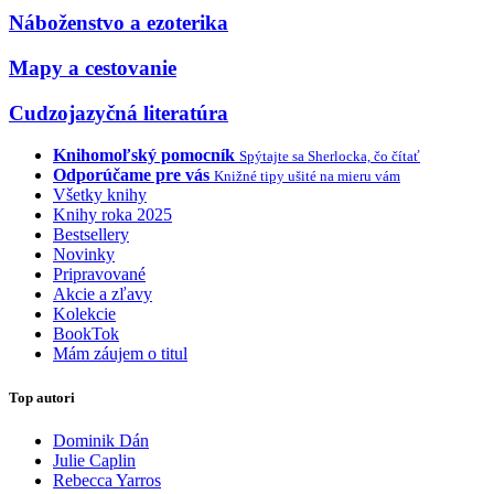
Náboženstvo a ezoterika
Mapy a cestovanie
Cudzojazyčná literatúra
Knihomoľský pomocník
Spýtajte sa Sherlocka, čo čítať
Odporúčame pre vás
Knižné tipy ušité na mieru vám
Všetky knihy
Knihy roka 2025
Bestsellery
Novinky
Pripravované
Akcie a zľavy
Kolekcie
BookTok
Mám záujem o titul
Top autori
Dominik Dán
Julie Caplin
Rebecca Yarros