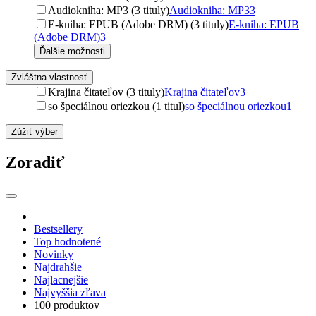
Audiokniha: MP3 (3 tituly)
Audiokniha: MP3
3
E-kniha: EPUB (Adobe DRM) (3 tituly)
E-kniha: EPUB
(Adobe DRM)
3
Ďalšie možnosti
Zvláštna vlastnosť
Krajina čitateľov (3 tituly)
Krajina čitateľov
3
so špeciálnou oriezkou (1 titul)
so špeciálnou oriezkou
1
Zúžiť výber
Zoradiť
Bestsellery
Top hodnotené
Novinky
Najdrahšie
Najlacnejšie
Najvyššia zľava
100 produktov