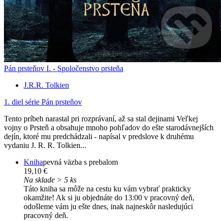
Pán prsteňov I. - Spoločenstvo prsteňa
J.R.R. Tolkien
1. diel série
Pán prsteňov
Tento príbeh narastal pri rozprávaní, až sa stal dejinami Veľkej
vojny o Prsteň a obsahuje mnoho pohľadov do ešte starodávnejších
dejín, ktoré mu predchádzali - napísal v predslove k druhému
vydaniu J. R. R. Tolkien...
Kniha
pevná väzba s prebalom
19,10 €
Na sklade > 5 ks
Táto kniha sa môže na cestu ku vám vybrať prakticky
okamžite! Ak si ju objednáte do 13:00 v pracovný deň,
odošleme vám ju ešte dnes, inak najneskôr nasledujúci
pracovný deň.