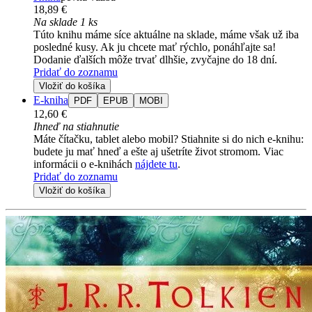
18,89 €
Na sklade 1 ks
Túto knihu máme síce aktuálne na sklade, máme však už iba
posledné kusy. Ak ju chcete mať rýchlo, ponáhľajte sa!
Dodanie ďalších môže trvať dlhšie, zvyčajne do 18 dní.
Pridať do zoznamu
Vložiť do košíka
E-kniha
PDF
EPUB
MOBI
12,60 €
Ihneď na stiahnutie
Máte čítačku, tablet alebo mobil? Stiahnite si do nich e-knihu:
budete ju mať hneď a ešte aj ušetríte život stromom. Viac
informácii o e-knihách
nájdete tu
.
Pridať do zoznamu
Vložiť do košíka