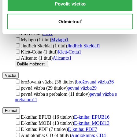
OneHotBook (2 tituly)
OneHotBook
2
Povoliť všetko
Slovart CZ (1 titul)
Slovart CZ
1
Penguin Books (1 titul)
Penguin Books
1
Supraphon (1 titul)
Supraphon
1
Odmietnuť
Espasa (1 titul)
Espasa
1
PM (1 titul)
PM
1
Mytago (1 titul)
Mytago
1
Jindřich Skeldal (1 titul)
Jindřich Skeldal
1
Klett-Cotta (1 titul)
Klett-Cotta
1
Alicanto (1 titul)
Alicanto
1
Ďalšie možnosti
Väzba
brožovaná väzba (36 titulov)
brožovaná väzba
36
pevná väzba (29 titulov)
pevná väzba
29
pevná väzba s prebalom (11 titulov)
pevná väzba s
prebalom
11
Formát
E-kniha: EPUB (16 titulov)
E-kniha: EPUB
16
E-kniha: MOBI (13 titulov)
E-kniha: MOBI
13
E-kniha: PDF (7 titulov)
E-kniha: PDF
7
Audiokniha: CD (4 tituly)
Audiokniha: CD
4