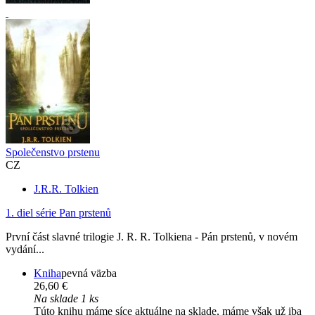
Společenstvo prstenu
CZ
J.R.R. Tolkien
1. diel série
Pan prstenů
První část slavné trilogie J. R. R. Tolkiena - Pán prstenů, v novém
vydání...
Kniha
pevná väzba
26,60 €
Na sklade 1 ks
Túto knihu máme síce aktuálne na sklade, máme však už iba