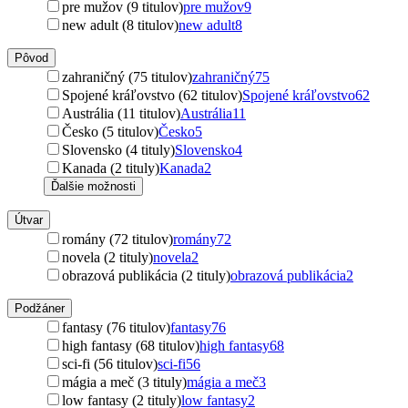
pre mužov (9 titulov)
pre mužov
9
new adult (8 titulov)
new adult
8
Pôvod
zahraničný (75 titulov)
zahraničný
75
Spojené kráľovstvo (62 titulov)
Spojené kráľovstvo
62
Austrália (11 titulov)
Austrália
11
Česko (5 titulov)
Česko
5
Slovensko (4 tituly)
Slovensko
4
Kanada (2 tituly)
Kanada
2
Ďalšie možnosti
Útvar
romány (72 titulov)
romány
72
novela (2 tituly)
novela
2
obrazová publikácia (2 tituly)
obrazová publikácia
2
Podžáner
fantasy (76 titulov)
fantasy
76
high fantasy (68 titulov)
high fantasy
68
sci-fi (56 titulov)
sci-fi
56
mágia a meč (3 tituly)
mágia a meč
3
low fantasy (2 tituly)
low fantasy
2