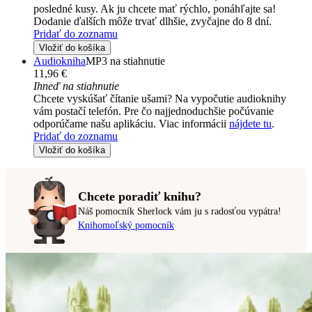
posledné kusy. Ak ju chcete mať rýchlo, ponáhľajte sa!
Dodanie ďalších môže trvať dlhšie, zvyčajne do 8 dní.
Pridať do zoznamu
Vložiť do košíka
Audiokniha
MP3 na stiahnutie
11,96 €
Ihneď na stiahnutie
Chcete vyskúšať čítanie ušami? Na vypočutie audioknihy
vám postačí telefón. Pre čo najjednoduchšie počúvanie
odporúčame našu aplikáciu. Viac informácii
nájdete tu
.
Pridať do zoznamu
Vložiť do košíka
Chcete poradiť knihu?
Náš pomocník Sherlock vám ju s radosťou vypátra!
Knihomoľský pomocník