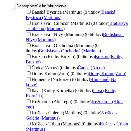
Dostupnosť v kníhkupectve
Banská Bystrica (Martinus) (0 titulov)
Banská
Bystrica (Martinus)
Bratislava - Cubicon (Martinus) (0 titulov)
Bratislava
- Cubicon (Martinus)
Bratislava - Nivy (Martinus) (0 titulov)
Bratislava -
Nivy (Martinus)
Bratislava - Obchodná (Martinus) (0
titulov)
Bratislava - Obchodná (Martinus)
Brezno (Knihy Brezno) (0 titulov)
Brezno (Knihy
Brezno)
Čadca (Arcus) (0 titulov)
Čadca (Arcus)
Dolný Kubín (Zrno) (0 titulov)
Dolný Kubín (Zrno)
Humenné (Na korze) (0 titulov)
Humenné (Na
korze)
Ilava (Knihy Kornélia) (0 titulov)
Ilava (Knihy
Kornélia)
Kežmarok (Alter ego) (0 titulov)
Kežmarok (Alter
ego)
Košice - Galéria (Martinus) (0 titulov)
Košice -
Galéria (Martinus)
Košice - Urban (Martinus) (0 titulov)
Košice - Urban
(Martinus)