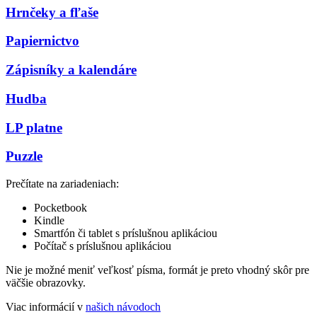
Hrnčeky a fľaše
Papiernictvo
Zápisníky a kalendáre
Hudba
LP platne
Puzzle
Prečítate na zariadeniach:
Pocketbook
Kindle
Smartfón či tablet s príslušnou aplikáciou
Počítač s príslušnou aplikáciou
Nie je možné meniť veľkosť písma, formát je preto vhodný skôr pre
väčšie obrazovky.
Viac informácií v
našich návodoch