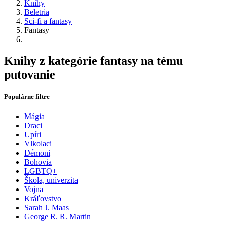
Knihy
Beletria
Sci-fi a fantasy
Fantasy
Knihy z kategórie fantasy na tému
putovanie
Populárne filtre
Mágia
Draci
Upíri
Vlkolaci
Démoni
Bohovia
LGBTQ+
Škola, univerzita
Vojna
Kráľovstvo
Sarah J. Maas
George R. R. Martin