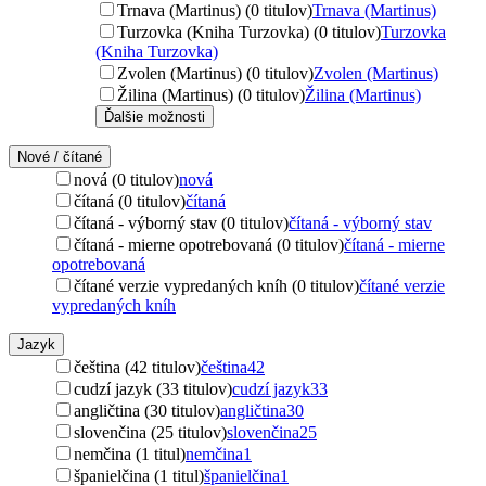
Trnava (Martinus) (0 titulov)
Trnava (Martinus)
Turzovka (Kniha Turzovka) (0 titulov)
Turzovka
(Kniha Turzovka)
Zvolen (Martinus) (0 titulov)
Zvolen (Martinus)
Žilina (Martinus) (0 titulov)
Žilina (Martinus)
Ďalšie možnosti
Nové / čítané
nová (0 titulov)
nová
čítaná (0 titulov)
čítaná
čítaná - výborný stav (0 titulov)
čítaná - výborný stav
čítaná - mierne opotrebovaná (0 titulov)
čítaná - mierne
opotrebovaná
čítané verzie vypredaných kníh (0 titulov)
čítané verzie
vypredaných kníh
Jazyk
čeština (42 titulov)
čeština
42
cudzí jazyk (33 titulov)
cudzí jazyk
33
angličtina (30 titulov)
angličtina
30
slovenčina (25 titulov)
slovenčina
25
nemčina (1 titul)
nemčina
1
španielčina (1 titul)
španielčina
1