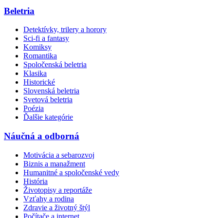
Beletria
Detektívky, trilery a horory
Sci-fi a fantasy
Komiksy
Romantika
Spoločenská beletria
Klasika
Historické
Slovenská beletria
Svetová beletria
Poézia
Ďalšie kategórie
Náučná a odborná
Motivácia a sebarozvoj
Biznis a manažment
Humanitné a spoločenské vedy
História
Životopisy a reportáže
Vzťahy a rodina
Zdravie a životný štýl
Počítače a internet