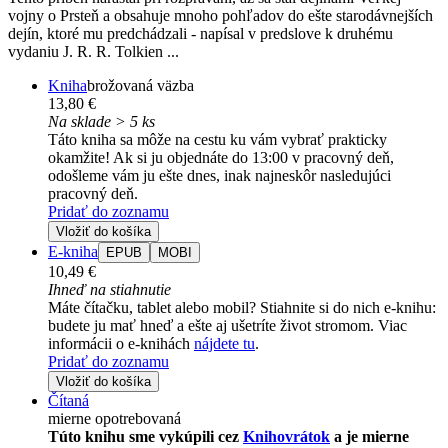
vojny o Prsteň a obsahuje mnoho pohľadov do ešte starodávnejších
dejín, ktoré mu predchádzali - napísal v predslove k druhému
vydaniu J. R. R. Tolkien ...
Kniha
brožovaná väzba
13,80 €
Na sklade > 5 ks
Táto kniha sa môže na cestu ku vám vybrať prakticky
okamžite! Ak si ju objednáte do 13:00 v pracovný deň,
odošleme vám ju ešte dnes, inak najneskôr nasledujúci
pracovný deň.
Pridať do zoznamu
Vložiť do košíka
E-kniha
EPUB
MOBI
10,49 €
Ihneď na stiahnutie
Máte čítačku, tablet alebo mobil? Stiahnite si do nich e-knihu:
budete ju mať hneď a ešte aj ušetríte život stromom. Viac
informácii o e-knihách
nájdete tu
.
Pridať do zoznamu
Vložiť do košíka
Čítaná
mierne opotrebovaná
Túto knihu sme vykúpili cez
Knihovrátok
a je mierne