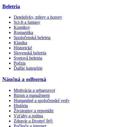
Beletria
Detektívky, trilery a horory
Sci-fi a fantasy
Komiksy
Romantika
Spoločenská beletria
Klasika
Historické
Slovenská beletria
Svetová beletria
Poézia
Ďalšie kategórie
Náučná a odborná
Motivácia a sebarozvoj
Biznis a manažment
Humanitné a spoločenské vedy
História
Životopisy a reportáže
Vzťahy a rodina
Zdravie a životný štýl
Počítače a internet