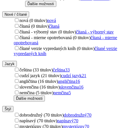
Ďalšie možnosti
Nové / čítané
nová (0 titulov)
nová
čítaná (0 titulov)
čítaná
čítaná - výborný stav (0 titulov)
čítaná - výborný stav
čítaná - mierne opotrebovaná (0 titulov)
čítaná - mierne
opotrebovaná
čítané verzie vypredaných kníh (0 titulov)
čítané verzie
vypredaných kníh
Jazyk
čeština (33 titulov)
čeština
33
cudzí jazyk (21 titulov)
cudzí jazyk
21
angličtina (16 titulov)
angličtina
16
slovenčina (16 titulov)
slovenčina
16
nemčina (5 titulov)
nemčina
5
Ďalšie možnosti
Štýl
dobrodružný (70 titulov)
dobrodružný
70
napínavý (70 titulov)
napínavý
70
mysteriózny (70 titulov)
mysteriózny
70