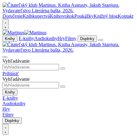
Doručenie
Kníhkupectvá
Knihovrátok
Poukážky
Knižný blog
Kontakt
E-knihy
Audioknihy
Hry
Filmy
Knihy
Doplnky
Vyhľadávanie
Prihlásiť
Vyhľadávanie
Knihy
E-knihy
Audioknihy
Hry
Filmy
Doplnky