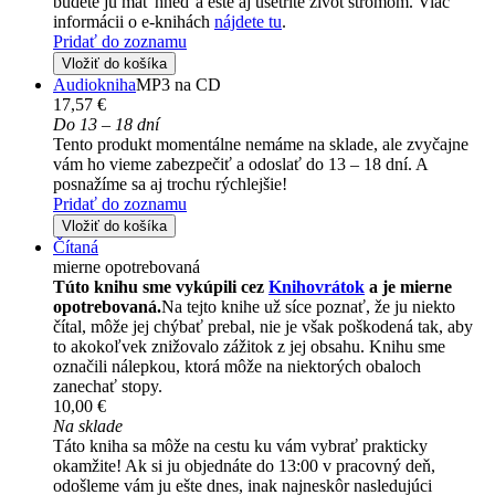
budete ju mať hneď a ešte aj ušetríte život stromom. Viac
informácii o e-knihách
nájdete tu
.
Pridať do zoznamu
Vložiť do košíka
Audiokniha
MP3 na CD
17,57 €
Do 13 – 18 dní
Tento produkt momentálne nemáme na sklade, ale zvyčajne
vám ho vieme zabezpečiť a odoslať do 13 – 18 dní. A
posnažíme sa aj trochu rýchlejšie!
Pridať do zoznamu
Vložiť do košíka
Čítaná
mierne opotrebovaná
Túto knihu sme vykúpili cez
Knihovrátok
a je mierne
opotrebovaná.
Na tejto knihe už síce poznať, že ju niekto
čítal, môže jej chýbať prebal, nie je však poškodená tak, aby
to akokoľvek znižovalo zážitok z jej obsahu. Knihu sme
označili nálepkou, ktorá môže na niektorých obaloch
zanechať stopy.
10,00 €
Na sklade
Táto kniha sa môže na cestu ku vám vybrať prakticky
okamžite! Ak si ju objednáte do 13:00 v pracovný deň,
odošleme vám ju ešte dnes, inak najneskôr nasledujúci