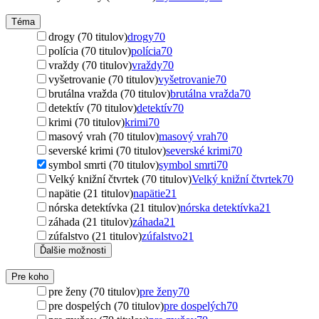
Téma
drogy (70 titulov)
drogy
70
polícia (70 titulov)
polícia
70
vraždy (70 titulov)
vraždy
70
vyšetrovanie (70 titulov)
vyšetrovanie
70
brutálna vražda (70 titulov)
brutálna vražda
70
detektív (70 titulov)
detektív
70
krimi (70 titulov)
krimi
70
masový vrah (70 titulov)
masový vrah
70
severské krimi (70 titulov)
severské krimi
70
symbol smrti (70 titulov)
symbol smrti
70
Velký knižní čtvrtek (70 titulov)
Velký knižní čtvrtek
70
napätie (21 titulov)
napätie
21
nórska detektívka (21 titulov)
nórska detektívka
21
záhada (21 titulov)
záhada
21
zúfalstvo (21 titulov)
zúfalstvo
21
Ďalšie možnosti
Pre koho
pre ženy (70 titulov)
pre ženy
70
pre dospelých (70 titulov)
pre dospelých
70