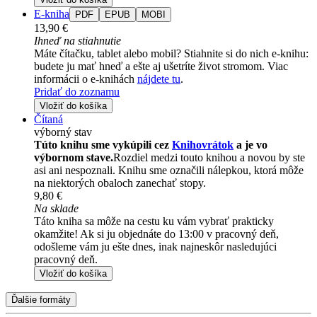
E-kniha
PDF
EPUB
MOBI
13,90 €
Ihneď na stiahnutie
Máte čítačku, tablet alebo mobil? Stiahnite si do nich e-knihu:
budete ju mať hneď a ešte aj ušetríte život stromom. Viac
informácii o e-knihách
nájdete tu
.
Pridať do zoznamu
Vložiť do košíka
Čítaná
výborný stav
Túto knihu sme vykúpili cez
Knihovrátok
a je vo
výbornom stave.
Rozdiel medzi touto knihou a novou by ste
asi ani nespoznali. Knihu sme označili nálepkou, ktorá môže
na niektorých obaloch zanechať stopy.
9,80 €
Na sklade
Táto kniha sa môže na cestu ku vám vybrať prakticky
okamžite! Ak si ju objednáte do 13:00 v pracovný deň,
odošleme vám ju ešte dnes, inak najneskôr nasledujúci
pracovný deň.
Vložiť do košíka
Ďalšie formáty