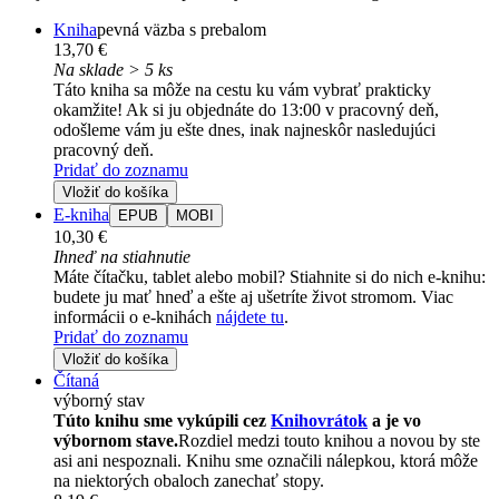
Kniha
pevná väzba s prebalom
13,70 €
Na sklade > 5 ks
Táto kniha sa môže na cestu ku vám vybrať prakticky
okamžite! Ak si ju objednáte do 13:00 v pracovný deň,
odošleme vám ju ešte dnes, inak najneskôr nasledujúci
pracovný deň.
Pridať do zoznamu
Vložiť do košíka
E-kniha
EPUB
MOBI
10,30 €
Ihneď na stiahnutie
Máte čítačku, tablet alebo mobil? Stiahnite si do nich e-knihu:
budete ju mať hneď a ešte aj ušetríte život stromom. Viac
informácii o e-knihách
nájdete tu
.
Pridať do zoznamu
Vložiť do košíka
Čítaná
výborný stav
Túto knihu sme vykúpili cez
Knihovrátok
a je vo
výbornom stave.
Rozdiel medzi touto knihou a novou by ste
asi ani nespoznali. Knihu sme označili nálepkou, ktorá môže
na niektorých obaloch zanechať stopy.