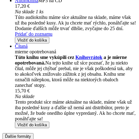
Audiokniha
MP3 na CD
17,20 €
Na sklade 1 ks
Túto audioknihu máme síce aktuálne na sklade, máme však
už iba posledné kusy. Ak ju chcete mať rýchlo, ponáhľajte sa!
Dodanie ďalších môže trvať dlhšie, zvyčajne do 25 dní.
Pridať do zoznamu
Vložiť do košíka
Čítaná
mierne opotrebovaná
Túto knihu sme vykúpili cez
Knihovrátok
a je mierne
opotrebovaná.
Na tejto knihe už síce poznať, že ju niekto
čítal, môže jej chýbať prebal, nie je však poškodená tak, aby
to akokoľvek znižovalo zážitok z jej obsahu. Knihu sme
označili nálepkou, ktorá môže na niektorých obaloch
zanechať stopy.
15,70 €
Na sklade
Tento produkt síce máme aktuálne na sklade, máme však už
iba posledné kusy a ďalšie už nemá ani distribútor, preto je
možné, že bude onedlho úplne vypredaný. Ak ho chcete mať,
ponáhľajte sa!
Vložiť do košíka
Ďalšie formáty