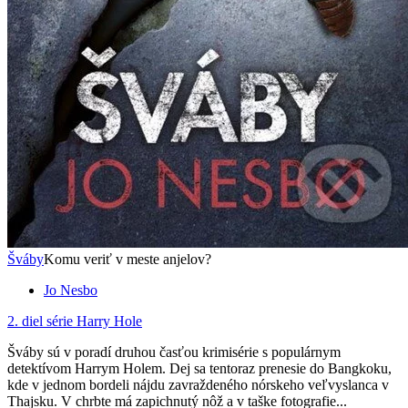
Šváby
Komu veriť v meste anjelov?
Jo Nesbo
2. diel série
Harry Hole
Šváby sú v poradí druhou časťou krimisérie s populárnym
detektívom Harrym Holem. Dej sa tentoraz prenesie do Bangkoku,
kde v jednom bordeli nájdu zavraždeného nórskeho veľvyslanca v
Thajsku. V chrbte má zapichnutý nôž a v taške fotografie...