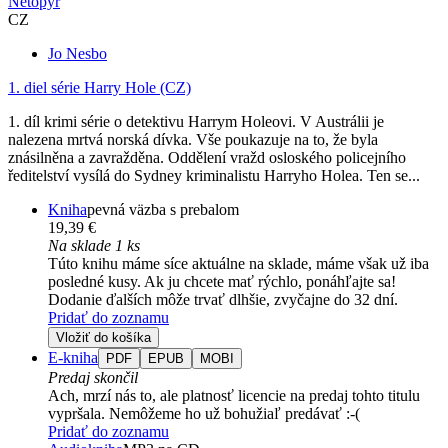
Netopýr
CZ
Jo Nesbo
1. diel série
Harry Hole (CZ)
1. díl krimi série o detektivu Harrym Holeovi. V Austrálii je
nalezena mrtvá norská dívka. Vše poukazuje na to, že byla
znásilněna a zavražděna. Oddělení vražd osloského policejního
ředitelství vysílá do Sydney kriminalistu Harryho Holea. Ten se...
Kniha
pevná väzba s prebalom
19,39 €
Na sklade 1 ks
Túto knihu máme síce aktuálne na sklade, máme však už iba
posledné kusy. Ak ju chcete mať rýchlo, ponáhľajte sa!
Dodanie ďalších môže trvať dlhšie, zvyčajne do 32 dní.
Pridať do zoznamu
Vložiť do košíka
E-kniha
PDF
EPUB
MOBI
Predaj skončil
Ach, mrzí nás to, ale platnosť licencie na predaj tohto titulu
vypršala. Nemôžeme ho už bohužiaľ predávať :-(
Pridať do zoznamu