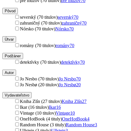
pre mužov (70 titulov)
pre mužov
70
Pôvod
severský (70 titulov)
severský
70
zahraničný (70 titulov)
zahraničný
70
Nórsko (70 titulov)
Nórsko
70
Útvar
romány (70 titulov)
romány
70
Podžáner
detektívky (70 titulov)
detektívky
70
Autor
Jo Nesbo (70 titulov)
Jo Nesbo
70
Jo Nesbø (20 titulov)
Jo Nesbø
20
Vydavateľstvo
Kniha Zlín (27 titulov)
Kniha Zlín
27
Ikar (16 titulov)
Ikar
16
Vintage (10 titulov)
Vintage
10
OneHotBook (4 tituly)
OneHotBook
4
Random House (3 tituly)
Random House
3
Ullstein (3 tituly)
Ullstein
3