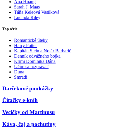
Ana Huang
Sarah J. Maas
Táňa Keleová Vasilková
Lucinda Riley
Top série
Romantické úteky
Harry Potter
Kapitán Stein a Notár Barbarič
Denník odvážneho bojka
Krimi Dominika Dána
Učím sa rozprávať
Duna
Smradi
Darčekové poukážky
Čítačky e-kníh
Vecičky od Martinusu
Káva, čaj a pochutiny