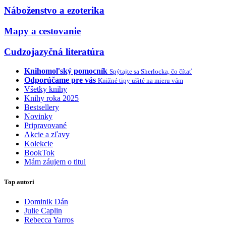
Náboženstvo a ezoterika
Mapy a cestovanie
Cudzojazyčná literatúra
Knihomoľský pomocník
Spýtajte sa Sherlocka, čo čítať
Odporúčame pre vás
Knižné tipy ušité na mieru vám
Všetky knihy
Knihy roka 2025
Bestsellery
Novinky
Pripravované
Akcie a zľavy
Kolekcie
BookTok
Mám záujem o titul
Top autori
Dominik Dán
Julie Caplin
Rebecca Yarros