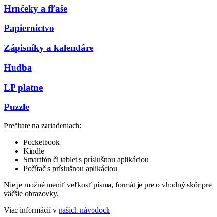
Hrnčeky a fľaše
Papiernictvo
Zápisníky a kalendáre
Hudba
LP platne
Puzzle
Prečítate na zariadeniach:
Pocketbook
Kindle
Smartfón či tablet s príslušnou aplikáciou
Počítač s príslušnou aplikáciou
Nie je možné meniť veľkosť písma, formát je preto vhodný skôr pre
väčšie obrazovky.
Viac informácií v
našich návodoch