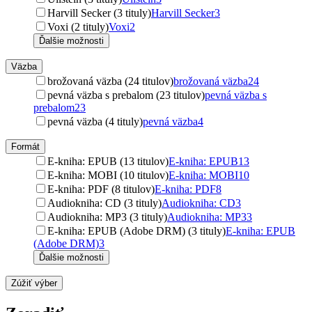
Harvill Secker (3 tituly)
Harvill Secker
3
Voxi (2 tituly)
Voxi
2
Ďalšie možnosti
Väzba
brožovaná väzba (24 titulov)
brožovaná väzba
24
pevná väzba s prebalom (23 titulov)
pevná väzba s
prebalom
23
pevná väzba (4 tituly)
pevná väzba
4
Formát
E-kniha: EPUB (13 titulov)
E-kniha: EPUB
13
E-kniha: MOBI (10 titulov)
E-kniha: MOBI
10
E-kniha: PDF (8 titulov)
E-kniha: PDF
8
Audiokniha: CD (3 tituly)
Audiokniha: CD
3
Audiokniha: MP3 (3 tituly)
Audiokniha: MP3
3
E-kniha: EPUB (Adobe DRM) (3 tituly)
E-kniha: EPUB
(Adobe DRM)
3
Ďalšie možnosti
Zúžiť výber