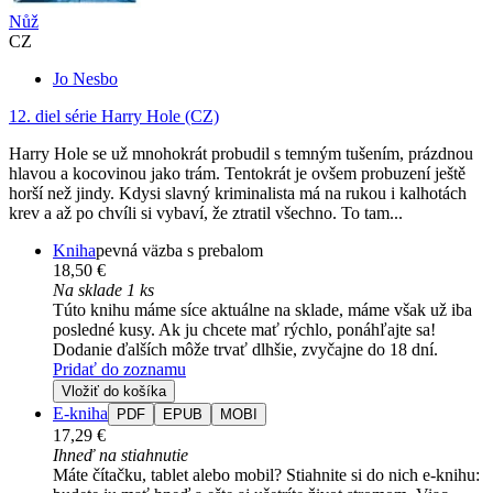
Nůž
CZ
Jo Nesbo
12. diel série
Harry Hole (CZ)
Harry Hole se už mnohokrát probudil s temným tušením, prázdnou
hlavou a kocovinou jako trám. Tentokrát je ovšem probuzení ještě
horší než jindy. Kdysi slavný kriminalista má na rukou i kalhotách
krev a až po chvíli si vybaví, že ztratil všechno. To tam...
Kniha
pevná väzba s prebalom
18,50 €
Na sklade 1 ks
Túto knihu máme síce aktuálne na sklade, máme však už iba
posledné kusy. Ak ju chcete mať rýchlo, ponáhľajte sa!
Dodanie ďalších môže trvať dlhšie, zvyčajne do 18 dní.
Pridať do zoznamu
Vložiť do košíka
E-kniha
PDF
EPUB
MOBI
17,29 €
Ihneď na stiahnutie
Máte čítačku, tablet alebo mobil? Stiahnite si do nich e-knihu: