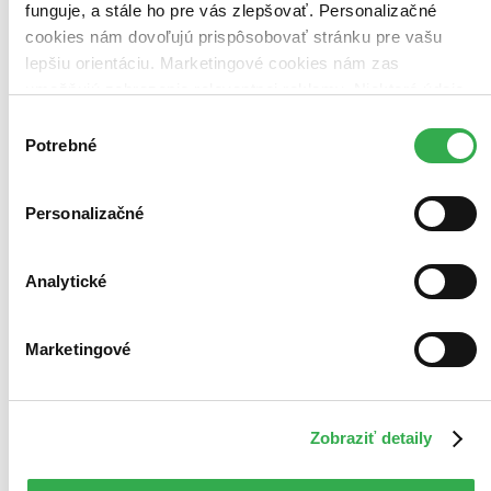
funguje, a stále ho pre vás zlepšovať. Personalizačné
cookies nám dovoľujú prispôsobovať stránku pre vašu
lepšiu orientáciu. Marketingové cookies nám zas
umožňujú zobrazenie relevantnej reklamy. Niektoré údaje
zdieľame aj s tretími stranami. Veľmi by nám pomohlo,
Výber
keby sme mohli používať všetky tieto cookies. Ďakujeme!
Potrebné
súhlasu
Personalizačné
Analytické
Marketingové
Zobraziť detaily