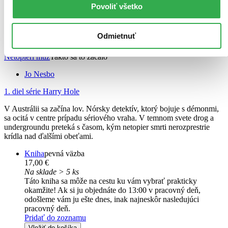
Povoliť všetko
Odmietnuť
Netopierí muž
Takto sa to začalo
Jo Nesbo
1. diel série
Harry Hole
V Austrálii sa začína lov. Nórsky detektív, ktorý bojuje s démonmi,
sa ocitá v centre prípadu sériového vraha. V temnom svete drog a
undergroundu preteká s časom, kým netopier smrti nerozprestrie
krídla nad ďalšími obeťami.
Kniha
pevná väzba
17,00 €
Na sklade > 5 ks
Táto kniha sa môže na cestu ku vám vybrať prakticky
okamžite! Ak si ju objednáte do 13:00 v pracovný deň,
odošleme vám ju ešte dnes, inak najneskôr nasledujúci
pracovný deň.
Pridať do zoznamu
Vložiť do košíka