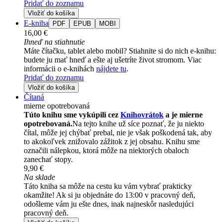
Pridať do zoznamu
Vložiť do košíka
E-kniha
PDF
EPUB
MOBI
16,00 €
Ihneď na stiahnutie
Máte čítačku, tablet alebo mobil? Stiahnite si do nich e-knihu:
budete ju mať hneď a ešte aj ušetríte život stromom. Viac
informácii o e-knihách
nájdete tu
.
Pridať do zoznamu
Vložiť do košíka
Čítaná
mierne opotrebovaná
Túto knihu sme vykúpili cez
Knihovrátok
a je mierne
opotrebovaná.
Na tejto knihe už síce poznať, že ju niekto
čítal, môže jej chýbať prebal, nie je však poškodená tak, aby
to akokoľvek znižovalo zážitok z jej obsahu. Knihu sme
označili nálepkou, ktorá môže na niektorých obaloch
zanechať stopy.
9,90 €
Na sklade
Táto kniha sa môže na cestu ku vám vybrať prakticky
okamžite! Ak si ju objednáte do 13:00 v pracovný deň,
odošleme vám ju ešte dnes, inak najneskôr nasledujúci
pracovný deň.