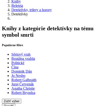
Knihy
Beletria
Detektívky, trilery a horory
Detektívky
Knihy z kategórie detektívky na tému
symbol smrti
Populárne filtre
Sériový vrah
Brutálna vražda
Politické
Čína
Dominik Dán
Jo Nesbo
Robert Galbraith
Juraj Červenák
Agatha Christie
Robert Bryndza
Zúžiť výber