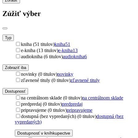
Zoradiť
Zúžiť výber
Typ
kniha (51 titulov)
kniha
51
e-kniha (13 titulov)
e-kniha
13
audiokniha (6 titulov)
audiokniha
6
Zobraziť iba
novinky (0 titulov)
novinky
zľavnené tituly (0 titulov)
zľavnené tituly
Dostupnosť
na centrálnom sklade (0 titulov)
na centrálnom sklade
predpredaj (0 titulov)
predpredaj
pripravujeme (0 titulov)
pripravujeme
dostupná (bez vypredaných) (0 titulov)
dostupná (bez
vypredaných)
Dostupnosť v kníhkupectve