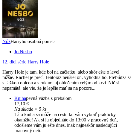
Nôž
Harryho osobná pomsta
Jo Nesbo
12. diel série
Harry Hole
Harry Hole je tam, kde bol na začiatku, alebo skôr ešte o level
nižšie. Rachel je preč. Tentoraz neušiel on, vyhodila ho. Prebúdza sa
s ťažkou opicou a s rukami aj oblečením celým od krvi. Nič si
nepamätá, ale vie, že je lepšie mať sa na pozore...
Kniha
pevná väzba s prebalom
17,10 €
Na sklade > 5 ks
Táto kniha sa môže na cestu ku vám vybrať prakticky
okamžite! Ak si ju objednáte do 13:00 v pracovný deň,
odošleme vám ju ešte dnes, inak najneskôr nasledujúci
pracovný deň.