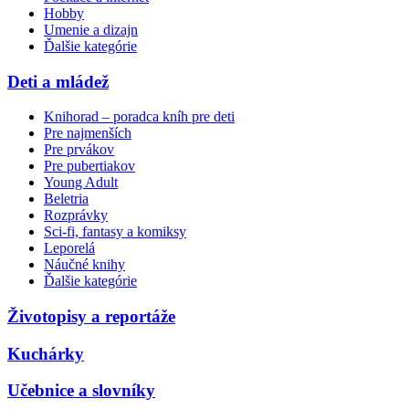
Hobby
Umenie a dizajn
Ďalšie kategórie
Deti a mládež
Knihorad – poradca kníh pre deti
Pre najmenších
Pre prvákov
Pre pubertiakov
Young Adult
Beletria
Rozprávky
Sci-fi, fantasy a komiksy
Leporelá
Náučné knihy
Ďalšie kategórie
Životopisy a reportáže
Kuchárky
Učebnice a slovníky