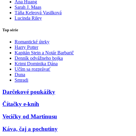
Ana Huang
Sarah J. Maas
Táňa Keleová Vasilková
Lucinda Riley
Top série
Romantické úteky
Harry Potter
Kapitán Stein a Notár Barbarič
Denník odvážneho bojka
Krimi Dominika Dána
Učím sa rozprávať
Duna
Smradi
Darčekové poukážky
Čítačky e-kníh
Vecičky od Martinusu
Káva, čaj a pochutiny