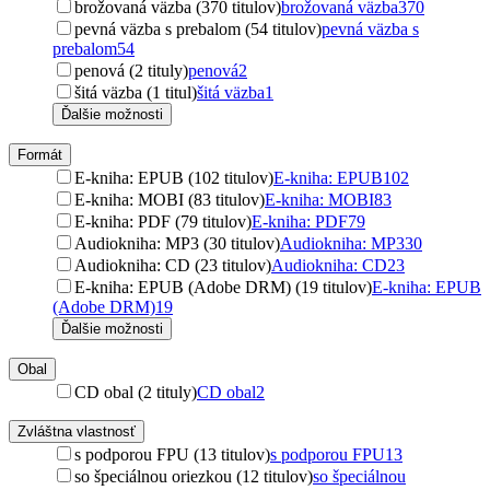
brožovaná väzba (370 titulov)
brožovaná väzba
370
pevná väzba s prebalom (54 titulov)
pevná väzba s
prebalom
54
penová (2 tituly)
penová
2
šitá väzba (1 titul)
šitá väzba
1
Ďalšie možnosti
Formát
E-kniha: EPUB (102 titulov)
E-kniha: EPUB
102
E-kniha: MOBI (83 titulov)
E-kniha: MOBI
83
E-kniha: PDF (79 titulov)
E-kniha: PDF
79
Audiokniha: MP3 (30 titulov)
Audiokniha: MP3
30
Audiokniha: CD (23 titulov)
Audiokniha: CD
23
E-kniha: EPUB (Adobe DRM) (19 titulov)
E-kniha: EPUB
(Adobe DRM)
19
Ďalšie možnosti
Obal
CD obal (2 tituly)
CD obal
2
Zvláštna vlastnosť
s podporou FPU (13 titulov)
s podporou FPU
13
so špeciálnou oriezkou (12 titulov)
so špeciálnou