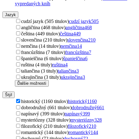
vypredaných kníh
Jazyk
cudzí jazyk (505 titulov)
cudzí jazyk
505
angličtina (468 titulov)
angličtina
468
čeština (449 titulov)
čeština
449
slovenčina (210 titulov)
slovenčina
210
nemčina (14 titulov)
nemčina
14
francúzština (7 titulov)
francúzština
7
španielčina (6 titulov)
španielčina
6
ruština (4 tituly)
ruština
4
taliančina (3 tituly)
taliančina
3
ukrajinčina (3 tituly)
ukrajinčina
3
Ďalšie možnosti
Štýl
historický (1160 titulov)
historický
1160
dobrodružný (661 titulov)
dobrodružný
661
napínavý (399 titulov)
napínavý
399
mysteriózny (328 titulov)
mysteriózny
328
filozofický (210 titulov)
filozofický
210
romantický (144 titulov)
romantický
144
duchovný (72 titulov)
duchovný
72