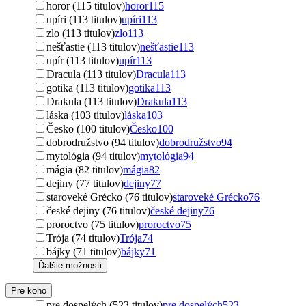
horor (115 titulov)
horor
115
upíri (113 titulov)
upíri
113
zlo (113 titulov)
zlo
113
nešťastie (113 titulov)
nešťastie
113
upír (113 titulov)
upír
113
Dracula (113 titulov)
Dracula
113
gotika (113 titulov)
gotika
113
Drakula (113 titulov)
Drakula
113
láska (103 titulov)
láska
103
Česko (100 titulov)
Česko
100
dobrodružstvo (94 titulov)
dobrodružstvo
94
mytológia (94 titulov)
mytológia
94
mágia (82 titulov)
mágia
82
dejiny (77 titulov)
dejiny
77
staroveké Grécko (76 titulov)
staroveké Grécko
76
české dejiny (76 titulov)
české dejiny
76
proroctvo (75 titulov)
proroctvo
75
Trója (74 titulov)
Trója
74
bájky (71 titulov)
bájky
71
Ďalšie možnosti
Pre koho
pre dospelých (523 titulov)
pre dospelých
523