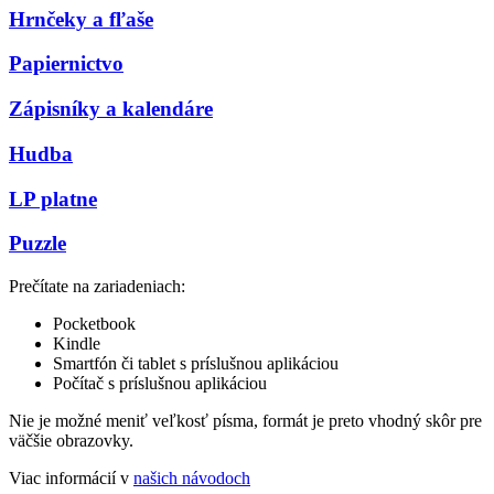
Hrnčeky a fľaše
Papiernictvo
Zápisníky a kalendáre
Hudba
LP platne
Puzzle
Prečítate na zariadeniach:
Pocketbook
Kindle
Smartfón či tablet s príslušnou aplikáciou
Počítač s príslušnou aplikáciou
Nie je možné meniť veľkosť písma, formát je preto vhodný skôr pre
väčšie obrazovky.
Viac informácií v
našich návodoch