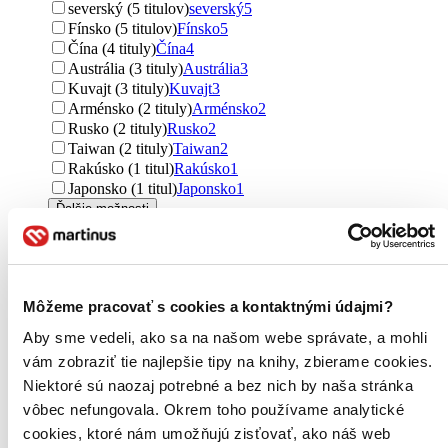
severský (5 titulov)
severský
5
Fínsko (5 titulov)
Fínsko
5
Čína (4 tituly)
Čína
4
Austrália (3 tituly)
Austrália
3
Kuvajt (3 tituly)
Kuvajt
3
Arménsko (2 tituly)
Arménsko
2
Rusko (2 tituly)
Rusko
2
Taiwan (2 tituly)
Taiwan
2
Rakúsko (1 titul)
Rakúsko
1
Japonsko (1 titul)
Japonsko
1
Ďalšie možnosti
Útvar
romány (488 titulov)
romány
488
povesti (406 titulov)
povesti
406
Môžeme pracovať s cookies a kontaktnými údajmi?
mýty (310 titulov)
mýty
310
legendy (142 titulov)
legendy
142
Aby sme vedeli, ako sa na našom webe správate, a mohli
bájky (77 titulov)
bájky
77
vám zobraziť tie najlepšie tipy na knihy, zbierame cookies.
poviedky (55 titulov)
poviedky
55
Niektoré sú naozaj potrebné a bez nich by naša stránka
novela (25 titulov)
novela
25
reportáže (3 tituly)
reportáže
3
vôbec nefungovala. Okrem toho používame analytické
básne (1 titul)
básne
1
cookies, ktoré nám umožňujú zisťovať, ako náš web
Ďalšie možnosti