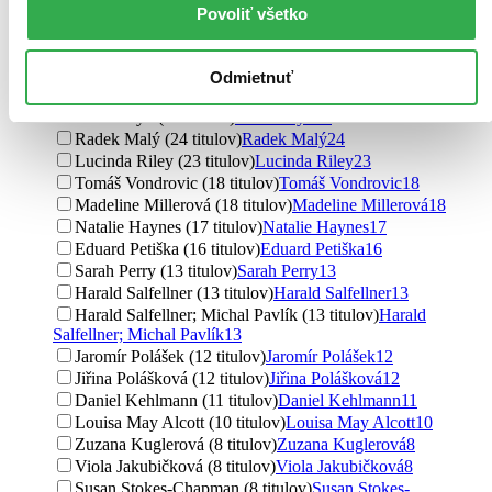
Jiří Kutina (44 titulov)
Jiří Kutina
44
Povoliť všetko
Madeline Miller (36 titulov)
Madeline Miller
36
Stephen Fry (33 titulov)
Stephen Fry
33
Jennifer Saint (33 titulov)
Jennifer Saint
33
Odmietnuť
Neil Gaiman (28 titulov)
Neil Gaiman
28
Viktor Dyk (25 titulov)
Viktor Dyk
25
Radek Malý (24 titulov)
Radek Malý
24
Lucinda Riley (23 titulov)
Lucinda Riley
23
Tomáš Vondrovic (18 titulov)
Tomáš Vondrovic
18
Madeline Millerová (18 titulov)
Madeline Millerová
18
Natalie Haynes (17 titulov)
Natalie Haynes
17
Eduard Petiška (16 titulov)
Eduard Petiška
16
Sarah Perry (13 titulov)
Sarah Perry
13
Harald Salfellner (13 titulov)
Harald Salfellner
13
Harald Salfellner; Michal Pavlík (13 titulov)
Harald
Salfellner; Michal Pavlík
13
Jaromír Polášek (12 titulov)
Jaromír Polášek
12
Jiřina Polášková (12 titulov)
Jiřina Polášková
12
Daniel Kehlmann (11 titulov)
Daniel Kehlmann
11
Louisa May Alcott (10 titulov)
Louisa May Alcott
10
Zuzana Kuglerová (8 titulov)
Zuzana Kuglerová
8
Viola Jakubičková (8 titulov)
Viola Jakubičková
8
Susan Stokes-Chapman (8 titulov)
Susan Stokes-