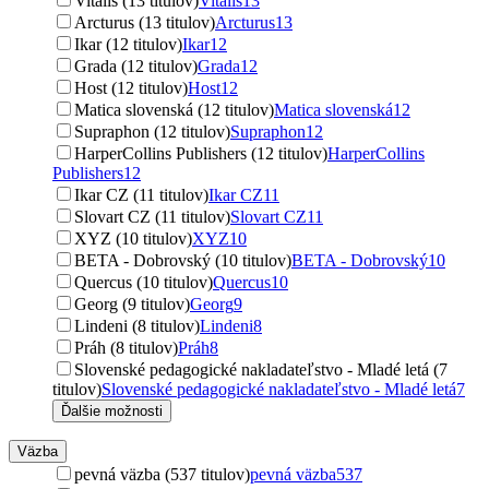
Vitalis (13 titulov)
Vitalis
13
Arcturus (13 titulov)
Arcturus
13
Ikar (12 titulov)
Ikar
12
Grada (12 titulov)
Grada
12
Host (12 titulov)
Host
12
Matica slovenská (12 titulov)
Matica slovenská
12
Supraphon (12 titulov)
Supraphon
12
HarperCollins Publishers (12 titulov)
HarperCollins
Publishers
12
Ikar CZ (11 titulov)
Ikar CZ
11
Slovart CZ (11 titulov)
Slovart CZ
11
XYZ (10 titulov)
XYZ
10
BETA - Dobrovský (10 titulov)
BETA - Dobrovský
10
Quercus (10 titulov)
Quercus
10
Georg (9 titulov)
Georg
9
Lindeni (8 titulov)
Lindeni
8
Práh (8 titulov)
Práh
8
Slovenské pedagogické nakladateľstvo - Mladé letá (7
titulov)
Slovenské pedagogické nakladateľstvo - Mladé letá
7
Ďalšie možnosti
Väzba
pevná väzba (537 titulov)
pevná väzba
537