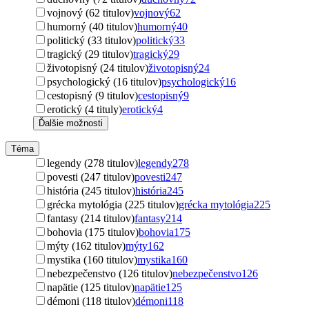
vojnový (62 titulov)
vojnový
62
humorný (40 titulov)
humorný
40
politický (33 titulov)
politický
33
tragický (29 titulov)
tragický
29
životopisný (24 titulov)
životopisný
24
psychologický (16 titulov)
psychologický
16
cestopisný (9 titulov)
cestopisný
9
erotický (4 tituly)
erotický
4
Ďalšie možnosti
Téma
legendy (278 titulov)
legendy
278
povesti (247 titulov)
povesti
247
história (245 titulov)
história
245
grécka mytológia (225 titulov)
grécka mytológia
225
fantasy (214 titulov)
fantasy
214
bohovia (175 titulov)
bohovia
175
mýty (162 titulov)
mýty
162
mystika (160 titulov)
mystika
160
nebezpečenstvo (126 titulov)
nebezpečenstvo
126
napätie (125 titulov)
napätie
125
démoni (118 titulov)
démoni
118