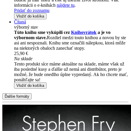
informácii o e-knihách
nájdete tu
.
Pridať do zoznamu
Vložiť do košíka
Čítaná
výborný stav
Túto knihu sme vykúpili cez
Knihovrátok
a je vo
výbornom stave.
Rozdiel medzi touto knihou a novou by ste
asi ani nespoznali. Knihu sme označili nálepkou, ktorá môže
na niektorých obaloch zanechať stopy.
25,90 €
Na sklade
Tento produkt síce máme aktuálne na sklade, máme však už
iba posledné kusy a ďalšie už nemá ani distribútor, preto je
možné, že bude onedlho úplne vypredaný. Ak ho chcete mať,
ponáhľajte sa!
Vložiť do košíka
Ďalšie formáty