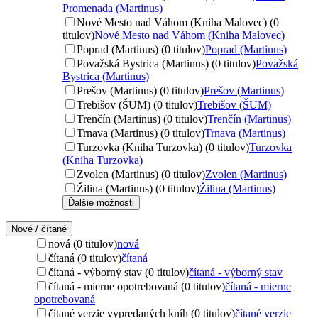
Promenada (Martinus)
Nové Mesto nad Váhom (Kniha Malovec) (0
titulov)
Nové Mesto nad Váhom (Kniha Malovec)
Poprad (Martinus) (0 titulov)
Poprad (Martinus)
Považská Bystrica (Martinus) (0 titulov)
Považská
Bystrica (Martinus)
Prešov (Martinus) (0 titulov)
Prešov (Martinus)
Trebišov (ŠUM) (0 titulov)
Trebišov (ŠUM)
Trenčín (Martinus) (0 titulov)
Trenčín (Martinus)
Trnava (Martinus) (0 titulov)
Trnava (Martinus)
Turzovka (Kniha Turzovka) (0 titulov)
Turzovka
(Kniha Turzovka)
Zvolen (Martinus) (0 titulov)
Zvolen (Martinus)
Žilina (Martinus) (0 titulov)
Žilina (Martinus)
Ďalšie možnosti
Nové / čítané
nová (0 titulov)
nová
čítaná (0 titulov)
čítaná
čítaná - výborný stav (0 titulov)
čítaná - výborný stav
čítaná - mierne opotrebovaná (0 titulov)
čítaná - mierne
opotrebovaná
čítané verzie vypredaných kníh (0 titulov)
čítané verzie