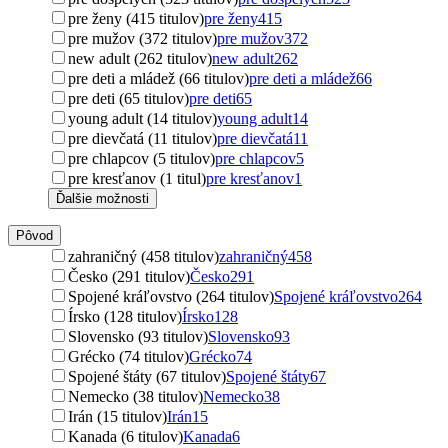
pre ženy (415 titulov)
pre ženy
415
pre mužov (372 titulov)
pre mužov
372
new adult (262 titulov)
new adult
262
pre deti a mládež (66 titulov)
pre deti a mládež
66
pre deti (65 titulov)
pre deti
65
young adult (14 titulov)
young adult
14
pre dievčatá (11 titulov)
pre dievčatá
11
pre chlapcov (5 titulov)
pre chlapcov
5
pre kresťanov (1 titul)
pre kresťanov
1
Ďalšie možnosti
Pôvod
zahraničný (458 titulov)
zahraničný
458
Česko (291 titulov)
Česko
291
Spojené kráľovstvo (264 titulov)
Spojené kráľovstvo
264
Írsko (128 titulov)
Írsko
128
Slovensko (93 titulov)
Slovensko
93
Grécko (74 titulov)
Grécko
74
Spojené štáty (67 titulov)
Spojené štáty
67
Nemecko (38 titulov)
Nemecko
38
Irán (15 titulov)
Irán
15
Kanada (6 titulov)
Kanada
6