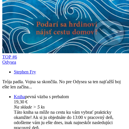
TOP #6
Odysea
Stephen Fry
Trója padla. Vojna sa skončila. No pre Odysea sa ten najťažší boj
ešte len začína...
Kniha
pevná väzba s prebalom
19,30 €
Na sklade > 5 ks
Táto kniha sa môže na cestu ku vám vybrať prakticky
okamžite! Ak si ju objednáte do 13:00 v pracovný deň,
odošleme vám ju ešte dnes, inak najneskôr nasledujúci
pracovný deň.