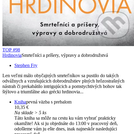
TOP #98
Hrdinovia
Smrteľníci a príšery, výpravy a dobrodružstvá
Stephen Fry
Len veľmi málo obyčajných smrteľníkov sa pustilo do takých
odvážnych a vzrušujúcich dobrodružstiev plných hrôzostrašných
nástrah či prekabátilo intrigujúcich a pomstychtivých bohov tak
štýlovo a triumfálne ako grécki hrdinovia...
Kniha
pevná väzba s prebalom
10,35 €
Na sklade > 5 ks
Táto kniha sa môže na cestu ku vám vybrať prakticky
okamžite! Ak si ju objednáte do 13:00 v pracovný deň,
odošleme vám ju ešte dnes, inak najneskôr nasledujúci