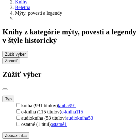
Knihy
Beletria
Mýty, povesti a legendy
Knihy z kategórie mýty, povesti a legendy
v štýle historický
Zúžiť výber
Zoradiť
Zúžiť výber
Typ
kniha (991 titulov)
kniha
991
e-kniha (115 titulov)
e-kniha
115
audiokniha (53 titulov)
audiokniha
53
ostatné (1 titul)
ostatné
1
Zobraziť iba