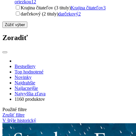
oriezkou
12
Krajina čitateľov (3 tituly)
Krajina čitateľov
3
darčekový (2 tituly)
darčekový
2
Zúžiť výber
Zoradiť
Bestsellery
Top hodnotené
Novinky
Najdrahšie
Najlacnejšie
Najvyššia zľava
1160 produktov
Použité filtre
Zrušiť filtre
V štýle historický