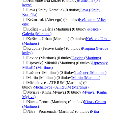
Humenné (Na korze) (0 titulov)
Humenné (Na
korze)
Ilava (Knihy Kornélia) (0 titulov)
Ilava (Knihy
Kornélia)
Kežmarok (Alter ego) (0 titulov)
Kežmarok (Alter
ego)
Košice - Galéria (Martinus) (0 titulov)
Košice -
Galéria (Martinus)
Košice - Urban (Martinus) (0 titulov)
Košice - Urban
(Martinus)
Krupina (Ferove knihy) (0 titulov)
Krupina (Ferove
knihy)
Levice (Martinus) (0 titulov)
Levice (Martinus)
Liptovský Mikuláš (Martinus) (0 titulov)
Liptovský
Mikuláš (Martinus)
Lučenec (Martinus) (0 titulov)
Lučenec (Martinus)
Martin (Martinus) (0 titulov)
Martin (Martinus)
Michalovce - ATRIUM (Martinus) (0
titulov)
Michalovce - ATRIUM (Martinus)
Myjava (Kniha Myjava) (0 titulov)
Myjava (Kniha
Myjava)
Nitra - Centro (Martinus) (0 titulov)
Nitra - Centro
(Martinus)
Nitra - Promenada (Martinus) (0 titulov)
Nitra -