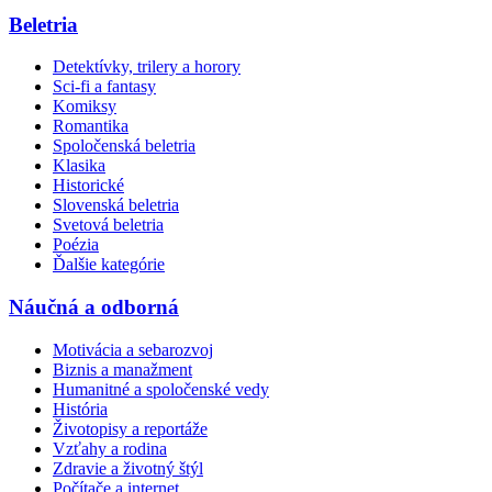
Beletria
Detektívky, trilery a horory
Sci-fi a fantasy
Komiksy
Romantika
Spoločenská beletria
Klasika
Historické
Slovenská beletria
Svetová beletria
Poézia
Ďalšie kategórie
Náučná a odborná
Motivácia a sebarozvoj
Biznis a manažment
Humanitné a spoločenské vedy
História
Životopisy a reportáže
Vzťahy a rodina
Zdravie a životný štýl
Počítače a internet