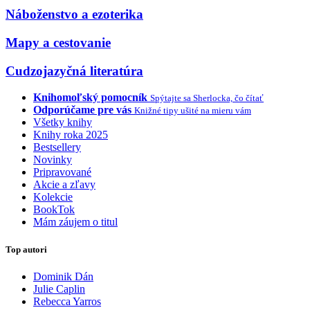
Náboženstvo a ezoterika
Mapy a cestovanie
Cudzojazyčná literatúra
Knihomoľský pomocník
Spýtajte sa Sherlocka, čo čítať
Odporúčame pre vás
Knižné tipy ušité na mieru vám
Všetky knihy
Knihy roka 2025
Bestsellery
Novinky
Pripravované
Akcie a zľavy
Kolekcie
BookTok
Mám záujem o titul
Top autori
Dominik Dán
Julie Caplin
Rebecca Yarros