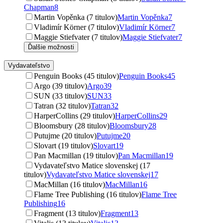
Chapman
8
Martin Vopěnka (7 titulov)
Martin Vopěnka
7
Vladimír Körner (7 titulov)
Vladimír Körner
7
Maggie Stiefvater (7 titulov)
Maggie Stiefvater
7
Ďalšie možnosti
Vydavateľstvo
Penguin Books (45 titulov)
Penguin Books
45
Argo (39 titulov)
Argo
39
SUN (33 titulov)
SUN
33
Tatran (32 titulov)
Tatran
32
HarperCollins (29 titulov)
HarperCollins
29
Bloomsbury (28 titulov)
Bloomsbury
28
Putujme (20 titulov)
Putujme
20
Slovart (19 titulov)
Slovart
19
Pan Macmillan (19 titulov)
Pan Macmillan
19
Vydavateľstvo Matice slovenskej (17
titulov)
Vydavateľstvo Matice slovenskej
17
MacMillan (16 titulov)
MacMillan
16
Flame Tree Publishing (16 titulov)
Flame Tree
Publishing
16
Fragment (13 titulov)
Fragment
13