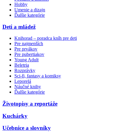
Hobby
Umenie a dizajn
Ďalšie kategórie
Deti a mládež
Knihorad – poradca kníh pre deti
Pre najmenších
Pre prvákov
Pre pubertiakov
Young Adult
Beletria
Rozprávky
Sci-fi, fantasy a komiksy
Leporelá
Náučné knihy
Ďalšie kategórie
Životopisy a reportáže
Kuchárky
Učebnice a slovníky