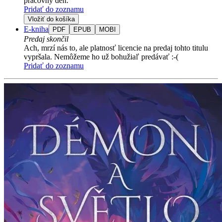
pracovný deň.
Pridať do zoznamu
Vložiť do košíka
E-kniha
PDF
EPUB
MOBI
Predaj skončil
Ach, mrzí nás to, ale platnosť licencie na predaj tohto titulu
vypršala. Nemôžeme ho už bohužiaľ predávať :-(
Pridať do zoznamu