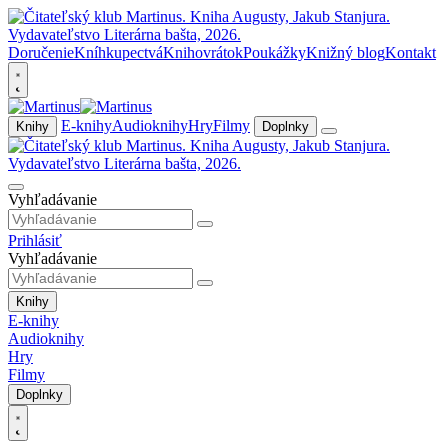
Doručenie
Kníhkupectvá
Knihovrátok
Poukážky
Knižný blog
Kontakt
E-knihy
Audioknihy
Hry
Filmy
Knihy
Doplnky
Vyhľadávanie
Prihlásiť
Vyhľadávanie
Knihy
E-knihy
Audioknihy
Hry
Filmy
Doplnky