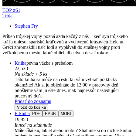
TOP #61
Trója
Stephen Fry
Príbeh trójskej vojny pozná azda každý z nás – keď syn trójskeho
kráľa uniesol spartskú kráľovnú a vychýrenú krásavicu Helenu,
Gréci zhromaždili tisíc lodí a vyplávali do strašnej vojny proti
veľkolepému mestu, ktoré obliehali celých desať rokov...
Kniha
pevná väzba s prebalom
22,53 €
Na sklade > 5 ks
Táto kniha sa môže na cestu ku vám vybrať prakticky
okamžite! Ak si ju objednáte do 13:00 v pracovný deň,
odošleme vám ju ešte dnes, inak najneskôr nasledujúci
pracovný deň.
Pridať do zoznamu
Vložiť do košíka
E-kniha
PDF
EPUB
MOBI
19,95 €
Ihneď na stiahnutie
Máte čítačku, tablet alebo mobil? Stiahnite si do nich e-knihu:
budete ju mať hneď a ešte aj ušetríte život stromom. Viac