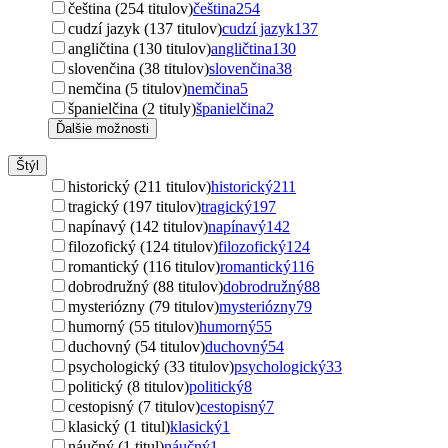
čeština (254 titulov)
čeština
254
cudzí jazyk (137 titulov)
cudzí jazyk
137
angličtina (130 titulov)
angličtina
130
slovenčina (38 titulov)
slovenčina
38
nemčina (5 titulov)
nemčina
5
španielčina (2 tituly)
španielčina
2
Ďalšie možnosti
Štýl
historický (211 titulov)
historický
211
tragický (197 titulov)
tragický
197
napínavý (142 titulov)
napínavý
142
filozofický (124 titulov)
filozofický
124
romantický (116 titulov)
romantický
116
dobrodružný (88 titulov)
dobrodružný
88
mysteriózny (79 titulov)
mysteriózny
79
humorný (55 titulov)
humorný
55
duchovný (54 titulov)
duchovný
54
psychologický (33 titulov)
psychologický
33
politický (8 titulov)
politický
8
cestopisný (7 titulov)
cestopisný
7
klasický (1 titul)
klasický
1
náučný (1 titul)
náučný
1