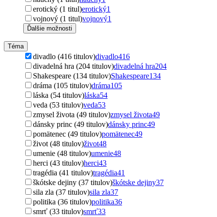
erotický (1 titul)
erotický
1
vojnový (1 titul)
vojnový
1
Ďalšie možnosti
Téma
divadlo (416 titulov)
divadlo
416
divadelná hra (204 titulov)
divadelná hra
204
Shakespeare (134 titulov)
Shakespeare
134
dráma (105 titulov)
dráma
105
láska (54 titulov)
láska
54
veda (53 titulov)
veda
53
zmysel života (49 titulov)
zmysel života
49
dánsky princ (49 titulov)
dánsky princ
49
pomätenec (49 titulov)
pomätenec
49
život (48 titulov)
život
48
umenie (48 titulov)
umenie
48
herci (43 titulov)
herci
43
tragédia (41 titulov)
tragédia
41
škótske dejiny (37 titulov)
škótske dejiny
37
sila zla (37 titulov)
sila zla
37
politika (36 titulov)
politika
36
smrť (33 titulov)
smrť
33