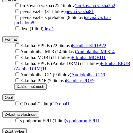
brožovaná väzba (252 titulov)
brožovaná väzba
252
pevná väzba (81 titulov)
pevná väzba
81
pevná väzba s prebalom (8 titulov)
pevná väzba s
prebalom
8
flexi (1 titul)
flexi
1
Formát
E-kniha: EPUB (22 titulov)
E-kniha: EPUB
22
Audiokniha: MP3 (14 titulov)
Audiokniha: MP3
14
E-kniha: MOBI (11 titulov)
E-kniha: MOBI
11
E-kniha: EPUB (Adobe DRM) (11 titulov)
E-kniha: EPUB
(Adobe DRM)
11
Audiokniha: CD (9 titulov)
Audiokniha: CD
9
E-kniha: PDF (5 titulov)
E-kniha: PDF
5
Ďalšie možnosti
Obal
CD obal (1 titul)
CD obal
1
Zvláštna vlastnosť
s podporou FPU (1 titul)
s podporou FPU
1
Zúžiť výber