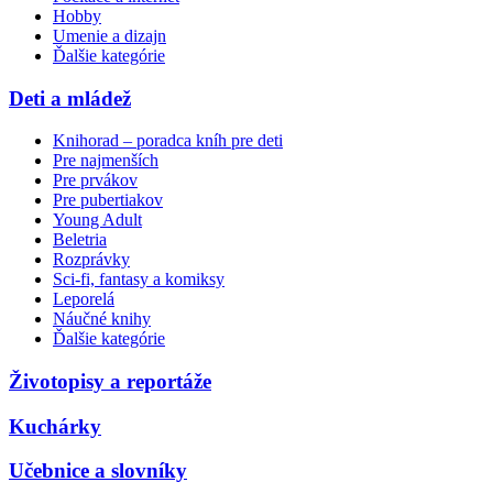
Hobby
Umenie a dizajn
Ďalšie kategórie
Deti a mládež
Knihorad – poradca kníh pre deti
Pre najmenších
Pre prvákov
Pre pubertiakov
Young Adult
Beletria
Rozprávky
Sci-fi, fantasy a komiksy
Leporelá
Náučné knihy
Ďalšie kategórie
Životopisy a reportáže
Kuchárky
Učebnice a slovníky