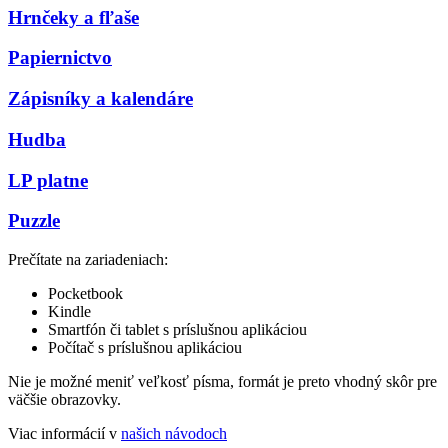
Hrnčeky a fľaše
Papiernictvo
Zápisníky a kalendáre
Hudba
LP platne
Puzzle
Prečítate na zariadeniach:
Pocketbook
Kindle
Smartfón či tablet s príslušnou aplikáciou
Počítač s príslušnou aplikáciou
Nie je možné meniť veľkosť písma, formát je preto vhodný skôr pre
väčšie obrazovky.
Viac informácií v
našich návodoch