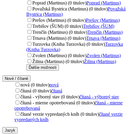
Poprad (Martinus) (0 titulov)
Poprad (Martinus)
Považská Bystrica (Martinus) (0 titulov)
Považská
Bystrica (Martinus)
Prešov (Martinus) (0 titulov)
Prešov (Martinus)
Trebišov (ŠUM) (0 titulov)
Trebišov (ŠUM)
Trenčín (Martinus) (0 titulov)
Trenčín (Martinus)
Trnava (Martinus) (0 titulov)
Trnava (Martinus)
Turzovka (Kniha Turzovka) (0 titulov)
Turzovka
(Kniha Turzovka)
Zvolen (Martinus) (0 titulov)
Zvolen (Martinus)
Žilina (Martinus) (0 titulov)
Žilina (Martinus)
Ďalšie možnosti
Nové / čítané
nová (0 titulov)
nová
čítaná (0 titulov)
čítaná
čítaná - výborný stav (0 titulov)
čítaná - výborný stav
čítaná - mierne opotrebovaná (0 titulov)
čítaná - mierne
opotrebovaná
čítané verzie vypredaných kníh (0 titulov)
čítané verzie
vypredaných kníh
Jazyk