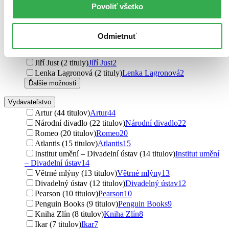
Friedrich Dürrenmatt (2 tituly)
Friedrich Dürrenmatt
2
Povoliť všetko
Friedrich Durrenmatt (2 tituly)
Friedrich Durrenmatt
2
Martin Lukeš (2 tituly)
Martin Lukeš
2
Renáta Fučíková (2 tituly)
Renáta Fučíková
2
Odmietnuť
Luigi Pirandello (2 tituly)
Luigi Pirandello
2
Arnošt Goldflam (2 tituly)
Arnošt Goldflam
2
Jiří Just (2 tituly)
Jiří Just
2
Lenka Lagronová (2 tituly)
Lenka Lagronová
2
Ďalšie možnosti
Vydavateľstvo
Artur (44 titulov)
Artur
44
Národní divadlo (22 titulov)
Národní divadlo
22
Romeo (20 titulov)
Romeo
20
Atlantis (15 titulov)
Atlantis
15
Institut umění – Divadelní ústav (14 titulov)
Institut umění
– Divadelní ústav
14
Větrné mlýny (13 titulov)
Větrné mlýny
13
Divadelný ústav (12 titulov)
Divadelný ústav
12
Pearson (10 titulov)
Pearson
10
Penguin Books (9 titulov)
Penguin Books
9
Kniha Zlín (8 titulov)
Kniha Zlín
8
Ikar (7 titulov)
Ikar
7