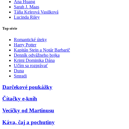
Ana Huang
Sarah J. Maas
Táňa Keleová Vasilková
Lucinda Riley
Top série
Romantické úteky
Harry Potter
Kapitán Stein a Notár Barbarič
Denník odvážneho bojka
Krimi Dominika Dána
Učím sa rozprávať
Duna
Smradi
Darčekové poukážky
Čítačky e-kníh
Vecičky od Martinusu
Káva, čaj a pochutiny