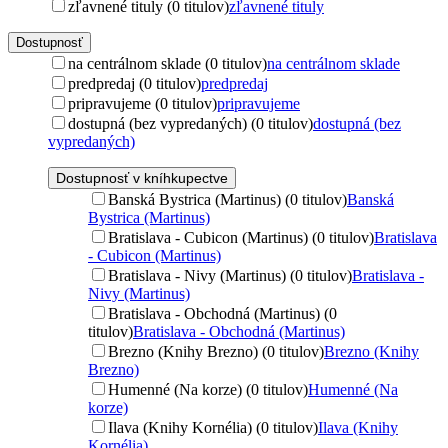
zľavnené tituly (0 titulov)
zľavnené tituly
Dostupnosť
na centrálnom sklade (0 titulov)
na centrálnom sklade
predpredaj (0 titulov)
predpredaj
pripravujeme (0 titulov)
pripravujeme
dostupná (bez vypredaných) (0 titulov)
dostupná (bez
vypredaných)
Dostupnosť v kníhkupectve
Banská Bystrica (Martinus) (0 titulov)
Banská
Bystrica (Martinus)
Bratislava - Cubicon (Martinus) (0 titulov)
Bratislava
- Cubicon (Martinus)
Bratislava - Nivy (Martinus) (0 titulov)
Bratislava -
Nivy (Martinus)
Bratislava - Obchodná (Martinus) (0
titulov)
Bratislava - Obchodná (Martinus)
Brezno (Knihy Brezno) (0 titulov)
Brezno (Knihy
Brezno)
Humenné (Na korze) (0 titulov)
Humenné (Na
korze)
Ilava (Knihy Kornélia) (0 titulov)
Ilava (Knihy
Kornélia)