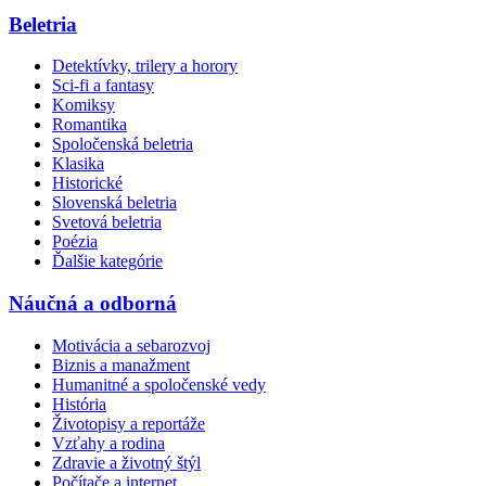
Beletria
Detektívky, trilery a horory
Sci-fi a fantasy
Komiksy
Romantika
Spoločenská beletria
Klasika
Historické
Slovenská beletria
Svetová beletria
Poézia
Ďalšie kategórie
Náučná a odborná
Motivácia a sebarozvoj
Biznis a manažment
Humanitné a spoločenské vedy
História
Životopisy a reportáže
Vzťahy a rodina
Zdravie a životný štýl
Počítače a internet