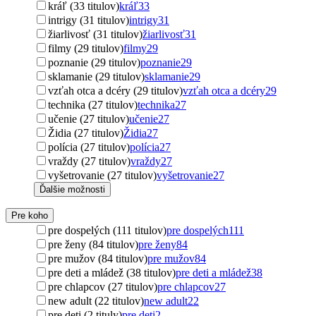
kráľ (33 titulov)
kráľ
33
intrigy (31 titulov)
intrigy
31
žiarlivosť (31 titulov)
žiarlivosť
31
filmy (29 titulov)
filmy
29
poznanie (29 titulov)
poznanie
29
sklamanie (29 titulov)
sklamanie
29
vzťah otca a dcéry (29 titulov)
vzťah otca a dcéry
29
technika (27 titulov)
technika
27
učenie (27 titulov)
učenie
27
Židia (27 titulov)
Židia
27
polícia (27 titulov)
polícia
27
vraždy (27 titulov)
vraždy
27
vyšetrovanie (27 titulov)
vyšetrovanie
27
Ďalšie možnosti
Pre koho
pre dospelých (111 titulov)
pre dospelých
111
pre ženy (84 titulov)
pre ženy
84
pre mužov (84 titulov)
pre mužov
84
pre deti a mládež (38 titulov)
pre deti a mládež
38
pre chlapcov (27 titulov)
pre chlapcov
27
new adult (22 titulov)
new adult
22
pre deti (2 tituly)
pre deti
2