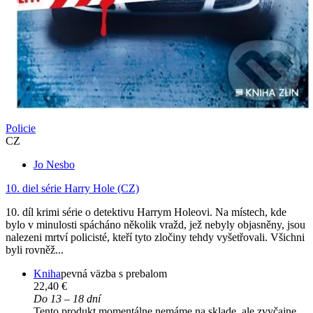
Policie
CZ
Jo Nesbo
10. diel série
Harry Hole (CZ)
10. díl krimi série o detektivu Harrym Holeovi. Na místech, kde
bylo v minulosti spácháno několik vražd, jež nebyly objasněny, jsou
nalezeni mrtví policisté, kteří tyto zločiny tehdy vyšetřovali. Všichni
byli rovněž...
Kniha
pevná väzba s prebalom
22,40 €
Do 13 – 18 dní
Tento produkt momentálne nemáme na sklade, ale zvyčajne