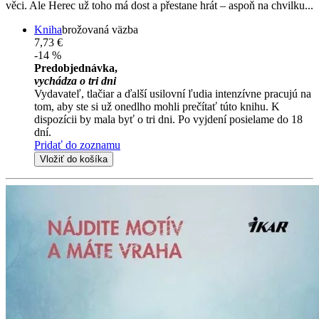
věci. Ale Herec už toho má dost a přestane hrát – aspoň na chvilku...
Kniha
brožovaná väzba
7,73 €
-14 %
Predobjednávka,
vychádza o tri dni
Vydavateľ, tlačiar a ďalší usilovní ľudia intenzívne pracujú na
tom, aby ste si už onedlho mohli prečítať túto knihu. K
dispozícii by mala byť o tri dni. Po vyjdení posielame do 18
dní.
Pridať do zoznamu
Vložiť do košíka