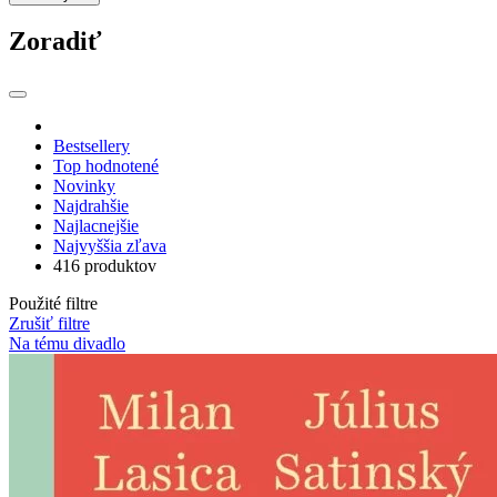
Zoradiť
Bestsellery
Top hodnotené
Novinky
Najdrahšie
Najlacnejšie
Najvyššia zľava
416 produktov
Použité filtre
Zrušiť filtre
Na tému divadlo