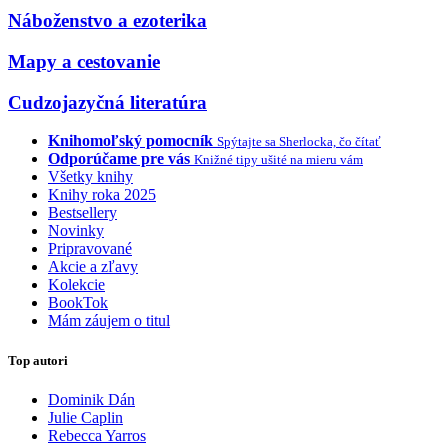
Náboženstvo a ezoterika
Mapy a cestovanie
Cudzojazyčná literatúra
Knihomoľský pomocník
Spýtajte sa Sherlocka, čo čítať
Odporúčame pre vás
Knižné tipy ušité na mieru vám
Všetky knihy
Knihy roka 2025
Bestsellery
Novinky
Pripravované
Akcie a zľavy
Kolekcie
BookTok
Mám záujem o titul
Top autori
Dominik Dán
Julie Caplin
Rebecca Yarros