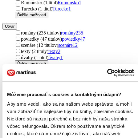
Rumunsko (1 titul)
Rumunsko
1
Turecko (1 titul)
Turecko
1
Ďalšie možnosti
Útvar
romány (235 titulov)
romány
235
poviedky (47 titulov)
poviedky
47
scenáre (12 titulov)
scenáre
12
texty (2 tituly)
texty
2
úvahy (1 titul)
úvahy
1
Ďalšie možnosti
Podžáner
rozprávky (46 titulov)
rozprávky
46
detektívky (27 titulov)
detektívky
27
náučné (17 titulov)
náučné
17
Môžeme pracovať s cookies a kontaktnými údajmi?
komiksy (2 tituly)
komiksy
2
Aby sme vedeli, ako sa na našom webe správate, a mohli
manga (1 titul)
manga
1
vám zobraziť tie najlepšie tipy na knihy, zbierame cookies.
Ďalšie možnosti
Niektoré sú naozaj potrebné a bez nich by naša stránka
Autor
vôbec nefungovala. Okrem toho používame analytické
William Shakespeare (200 titulov)
William Shakespeare
200
cookies, ktoré nám umožňujú zisťovať, ako náš web
Jo Nesbo (26 titulov)
Jo Nesbo
26