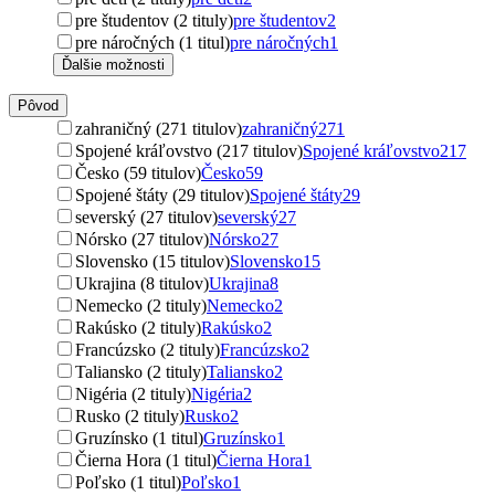
pre študentov (2 tituly)
pre študentov
2
pre náročných (1 titul)
pre náročných
1
Ďalšie možnosti
Pôvod
zahraničný (271 titulov)
zahraničný
271
Spojené kráľovstvo (217 titulov)
Spojené kráľovstvo
217
Česko (59 titulov)
Česko
59
Spojené štáty (29 titulov)
Spojené štáty
29
severský (27 titulov)
severský
27
Nórsko (27 titulov)
Nórsko
27
Slovensko (15 titulov)
Slovensko
15
Ukrajina (8 titulov)
Ukrajina
8
Nemecko (2 tituly)
Nemecko
2
Rakúsko (2 tituly)
Rakúsko
2
Francúzsko (2 tituly)
Francúzsko
2
Taliansko (2 tituly)
Taliansko
2
Nigéria (2 tituly)
Nigéria
2
Rusko (2 tituly)
Rusko
2
Gruzínsko (1 titul)
Gruzínsko
1
Čierna Hora (1 titul)
Čierna Hora
1
Poľsko (1 titul)
Poľsko
1