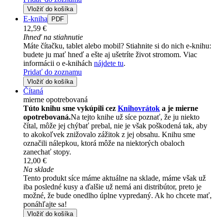
Vložiť do košíka
E-kniha
PDF
12,59 €
Ihneď na stiahnutie
Máte čítačku, tablet alebo mobil? Stiahnite si do nich e-knihu:
budete ju mať hneď a ešte aj ušetríte život stromom. Viac
informácii o e-knihách
nájdete tu
.
Pridať do zoznamu
Vložiť do košíka
Čítaná
mierne opotrebovaná
Túto knihu sme vykúpili cez
Knihovrátok
a je mierne
opotrebovaná.
Na tejto knihe už síce poznať, že ju niekto
čítal, môže jej chýbať prebal, nie je však poškodená tak, aby
to akokoľvek znižovalo zážitok z jej obsahu. Knihu sme
označili nálepkou, ktorá môže na niektorých obaloch
zanechať stopy.
12,00 €
Na sklade
Tento produkt síce máme aktuálne na sklade, máme však už
iba posledné kusy a ďalšie už nemá ani distribútor, preto je
možné, že bude onedlho úplne vypredaný. Ak ho chcete mať,
ponáhľajte sa!
Vložiť do košíka