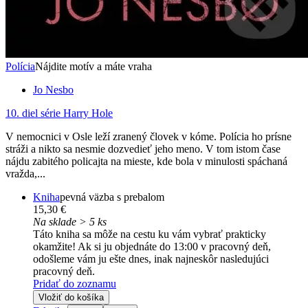
Polícia
Nájdite motív a máte vraha
Jo Nesbo
10. diel série
Harry Hole
V nemocnici v Osle leží zranený človek v kóme. Polícia ho prísne
stráži a nikto sa nesmie dozvedieť jeho meno. V tom istom čase
nájdu zabitého policajta na mieste, kde bola v minulosti spáchaná
vražda,...
Kniha
pevná väzba s prebalom
15,30 €
Na sklade > 5 ks
Táto kniha sa môže na cestu ku vám vybrať prakticky
okamžite! Ak si ju objednáte do 13:00 v pracovný deň,
odošleme vám ju ešte dnes, inak najneskôr nasledujúci
pracovný deň.
Pridať do zoznamu
Vložiť do košíka