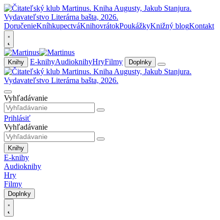
Doručenie
Kníhkupectvá
Knihovrátok
Poukážky
Knižný blog
Kontakt
E-knihy
Audioknihy
Hry
Filmy
Knihy
Doplnky
Vyhľadávanie
Prihlásiť
Vyhľadávanie
Knihy
E-knihy
Audioknihy
Hry
Filmy
Doplnky