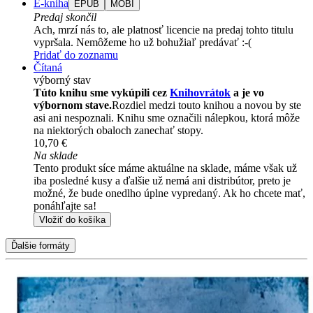
E-kniha
EPUB
MOBI
Predaj skončil
Ach, mrzí nás to, ale platnosť licencie na predaj tohto titulu
vypršala. Nemôžeme ho už bohužiaľ predávať :-(
Pridať do zoznamu
Čítaná
výborný stav
Túto knihu sme vykúpili cez
Knihovrátok
a je vo
výbornom stave.
Rozdiel medzi touto knihou a novou by ste
asi ani nespoznali. Knihu sme označili nálepkou, ktorá môže
na niektorých obaloch zanechať stopy.
10,70 €
Na sklade
Tento produkt síce máme aktuálne na sklade, máme však už
iba posledné kusy a ďalšie už nemá ani distribútor, preto je
možné, že bude onedlho úplne vypredaný. Ak ho chcete mať,
ponáhľajte sa!
Vložiť do košíka
Ďalšie formáty