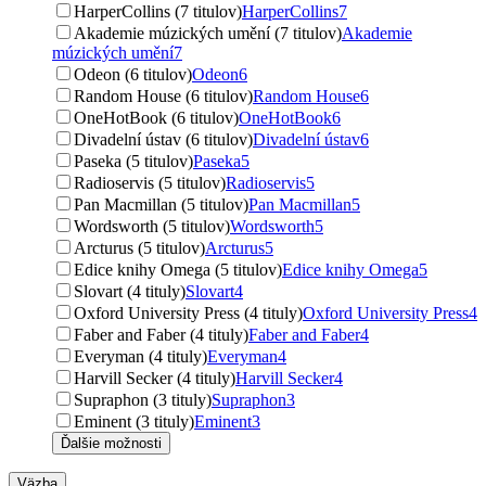
HarperCollins (7 titulov)
HarperCollins
7
Akademie múzických umění (7 titulov)
Akademie
múzických umění
7
Odeon (6 titulov)
Odeon
6
Random House (6 titulov)
Random House
6
OneHotBook (6 titulov)
OneHotBook
6
Divadelní ústav (6 titulov)
Divadelní ústav
6
Paseka (5 titulov)
Paseka
5
Radioservis (5 titulov)
Radioservis
5
Pan Macmillan (5 titulov)
Pan Macmillan
5
Wordsworth (5 titulov)
Wordsworth
5
Arcturus (5 titulov)
Arcturus
5
Edice knihy Omega (5 titulov)
Edice knihy Omega
5
Slovart (4 tituly)
Slovart
4
Oxford University Press (4 tituly)
Oxford University Press
4
Faber and Faber (4 tituly)
Faber and Faber
4
Everyman (4 tituly)
Everyman
4
Harvill Secker (4 tituly)
Harvill Secker
4
Supraphon (3 tituly)
Supraphon
3
Eminent (3 tituly)
Eminent
3
Ďalšie možnosti
Väzba