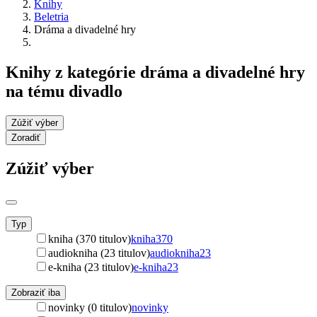
Knihy
Beletria
Dráma a divadelné hry
Knihy z kategórie dráma a divadelné hry
na tému divadlo
Zúžiť výber
Zoradiť
Zúžiť výber
Typ
kniha (370 titulov)
kniha
370
audiokniha (23 titulov)
audiokniha
23
e-kniha (23 titulov)
e-kniha
23
Zobraziť iba
novinky (0 titulov)
novinky