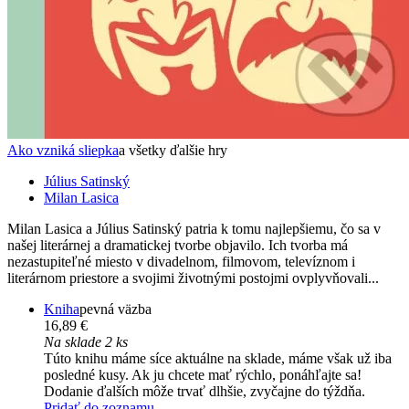
Ako vzniká sliepka
a všetky ďalšie hry
Július Satinský
Milan Lasica
Milan Lasica a Július Satinský patria k tomu najlepšiemu, čo sa v
našej literárnej a dramatickej tvorbe objavilo. Ich tvorba má
nezastupiteľné miesto v divadelnom, filmovom, televíznom i
literárnom priestore a svojimi životnými postojmi ovplyvňovali...
Kniha
pevná väzba
16,89 €
Na sklade 2 ks
Túto knihu máme síce aktuálne na sklade, máme však už iba
posledné kusy. Ak ju chcete mať rýchlo, ponáhľajte sa!
Dodanie ďalších môže trvať dlhšie, zvyčajne do týždňa.
Pridať do zoznamu