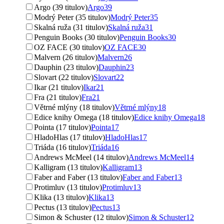
Argo (39 titulov)
Argo
39
Modrý Peter (35 titulov)
Modrý Peter
35
Skalná ruža (31 titulov)
Skalná ruža
31
Penguin Books (30 titulov)
Penguin Books
30
OZ FACE (30 titulov)
OZ FACE
30
Malvern (26 titulov)
Malvern
26
Dauphin (23 titulov)
Dauphin
23
Slovart (22 titulov)
Slovart
22
Ikar (21 titulov)
Ikar
21
Fra (21 titulov)
Fra
21
Větrné mlýny (18 titulov)
Větrné mlýny
18
Edice knihy Omega (18 titulov)
Edice knihy Omega
18
Pointa (17 titulov)
Pointa
17
HladoHlas (17 titulov)
HladoHlas
17
Triáda (16 titulov)
Triáda
16
Andrews McMeel (14 titulov)
Andrews McMeel
14
Kalligram (13 titulov)
Kalligram
13
Faber and Faber (13 titulov)
Faber and Faber
13
Protimluv (13 titulov)
Protimluv
13
Klika (13 titulov)
Klika
13
Pectus (13 titulov)
Pectus
13
Simon & Schuster (12 titulov)
Simon & Schuster
12