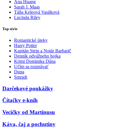
Ana Huang
Sarah J. Maas
Táňa Keleová Vasilková
Lucinda Riley
Top série
Romantické úteky
Harry Potter
Kapitán Stein a Notár Barbarič
Denník odvážneho bojka
Krimi Dominika Dána
Učím sa rozprávať
Duna
Smradi
Darčekové poukážky
Čítačky e-kníh
Vecičky od Martinusu
Káva, čaj a pochutiny