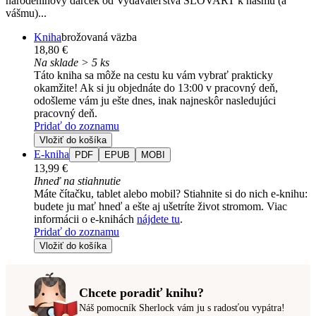
narodeninový darček od Vydavateľstva SLOVART k nášmu (a
vášmu)...
Kniha
brožovaná väzba
18,80 €
Na sklade > 5 ks
Táto kniha sa môže na cestu ku vám vybrať prakticky
okamžite! Ak si ju objednáte do 13:00 v pracovný deň,
odošleme vám ju ešte dnes, inak najneskôr nasledujúci
pracovný deň.
Pridať do zoznamu
Vložiť do košíka
E-kniha
PDF
EPUB
MOBI
13,99 €
Ihneď na stiahnutie
Máte čítačku, tablet alebo mobil? Stiahnite si do nich e-knihu:
budete ju mať hneď a ešte aj ušetríte život stromom. Viac
informácii o e-knihách
nájdete tu
.
Pridať do zoznamu
Vložiť do košíka
Chcete poradiť knihu?
Náš pomocník Sherlock vám ju s radosťou vypátra!