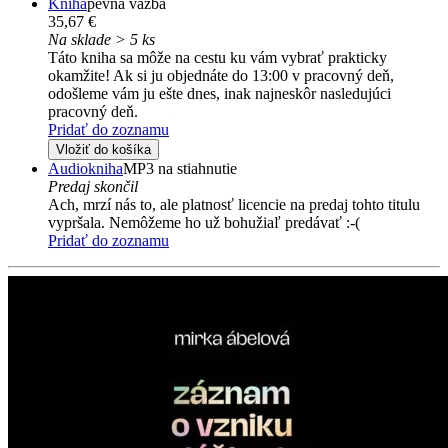
Kniha
pevná väzba
35,67 €
Na sklade > 5 ks
Táto kniha sa môže na cestu ku vám vybrať prakticky
okamžite! Ak si ju objednáte do 13:00 v pracovný deň,
odošleme vám ju ešte dnes, inak najneskôr nasledujúci
pracovný deň.
Pridať do zoznamu
Vložiť do košíka
Audiokniha
MP3 na stiahnutie
Predaj skončil
Ach, mrzí nás to, ale platnosť licencie na predaj tohto titulu
vypršala. Nemôžeme ho už bohužiaľ predávať :-(
Pridať do zoznamu