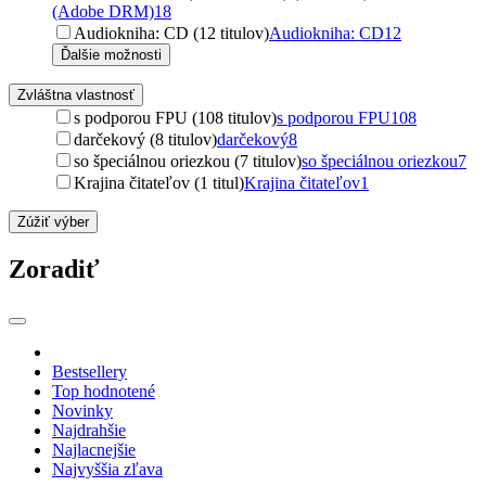
(Adobe DRM)
18
Audiokniha: CD (12 titulov)
Audiokniha: CD
12
Ďalšie možnosti
Zvláštna vlastnosť
s podporou FPU (108 titulov)
s podporou FPU
108
darčekový (8 titulov)
darčekový
8
so špeciálnou oriezkou (7 titulov)
so špeciálnou oriezkou
7
Krajina čitateľov (1 titul)
Krajina čitateľov
1
Zúžiť výber
Zoradiť
Bestsellery
Top hodnotené
Novinky
Najdrahšie
Najlacnejšie
Najvyššia zľava