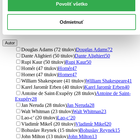
fantasy (74 titulov)
fantasy
74
Povoliť všetko
sci-fi (72 titulov)
sci-fi
72
náučné (15 titulov)
náučné
15
magický realizmus (10 titulov)
magický realizmus
10
Odmietnuť
poviedky (3 tituly)
poviedky
3
Ďalšie možnosti
Autor
Douglas Adams (72 titulov)
Douglas Adams
72
Dante Alighieri (50 titulov)
Dante Alighieri
50
Rupi Kaur (50 titulov)
Rupi Kaur
50
Homér (47 titulov)
Homér
47
Homer (47 titulov)
Homer
47
William Shakespeare (41 titulov)
William Shakespeare
41
Karel Jaromír Erben (40 titulov)
Karel Jaromír Erben
40
Antoine de Saint-Exupéry (28 titulov)
Antoine de Saint-
Exupéry
28
Jan Neruda (28 titulov)
Jan Neruda
28
Walt Whitman (23 titulov)
Walt Whitman
23
Lao-c’ (20 titulov)
Lao-c’
20
Vladimír Mikeš (20 titulov)
Vladimír Mikeš
20
Bohuslav Reynek (15 titulov)
Bohuslav Reynek
15
John Milton (13 titulov)
John Milton
13