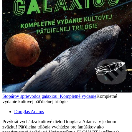
Stopárov sprievodca galaxiou: Kompletné vydanie
Kompletné
vydanie kultovej päťdielnej trilógie
Douglas Adams
Prvýkrát vychádza kultové dielo Douglasa Adamsa v jednom
zväzku! Päťdielna trilógia vychádza pre fanúšikov ako