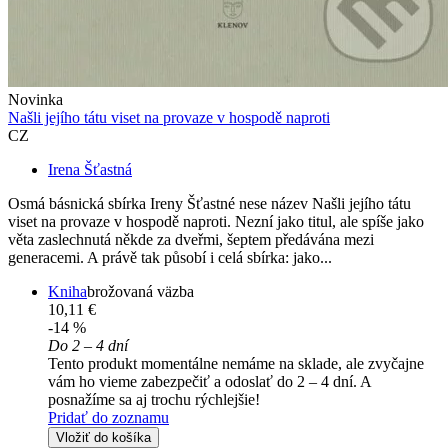
Novinka
Našli jejího tátu viset na provaze v hospodě naproti
CZ
Irena Šťastná
Osmá básnická sbírka Ireny Šťastné nese název Našli jejího tátu
viset na provaze v hospodě naproti. Nezní jako titul, ale spíše jako
věta zaslechnutá někde za dveřmi, šeptem předávána mezi
generacemi. A právě tak působí i celá sbírka: jako...
Kniha
brožovaná väzba
10,11 €
-14 %
Do 2 – 4 dní
Tento produkt momentálne nemáme na sklade, ale zvyčajne
vám ho vieme zabezpečiť a odoslať do 2 – 4 dní. A
posnažíme sa aj trochu rýchlejšie!
Pridať do zoznamu
Vložiť do košíka