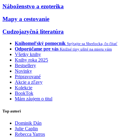
Náboženstvo a ezoterika
Mapy a cestovanie
Cudzojazyčná literatúra
Knihomoľský pomocník
Spýtajte sa Sherlocka, čo čítať
Odporúčame pre vás
Knižné tipy ušité na mieru vám
Všetky knihy
Knihy roka 2025
Bestsellery
Novinky
Pripravované
Akcie a zľavy
Kolekcie
BookTok
Mám záujem o titul
Top autori
Dominik Dán
Julie Caplin
Rebecca Yarros