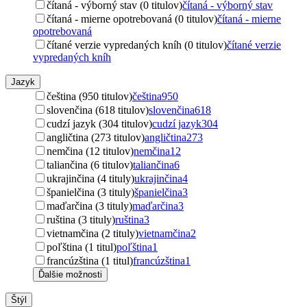
čítaná - výborný stav (0 titulov)
čítaná - výborný stav
čítaná - mierne opotrebovaná (0 titulov)
čítaná - mierne
opotrebovaná
čítané verzie vypredaných kníh (0 titulov)
čítané verzie
vypredaných kníh
Jazyk
čeština (950 titulov)
čeština
950
slovenčina (618 titulov)
slovenčina
618
cudzí jazyk (304 titulov)
cudzí jazyk
304
angličtina (273 titulov)
angličtina
273
nemčina (12 titulov)
nemčina
12
taliančina (6 titulov)
taliančina
6
ukrajinčina (4 tituly)
ukrajinčina
4
španielčina (3 tituly)
španielčina
3
maďarčina (3 tituly)
maďarčina
3
ruština (3 tituly)
ruština
3
vietnamčina (2 tituly)
vietnamčina
2
poľština (1 titul)
poľština
1
francúzština (1 titul)
francúzština
1
Ďalšie možnosti
Štýl