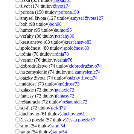
láska (351 titulov)
láska
351
život (174 titulov)
život
174
príroda (150 titulov)
príroda
150
zmysel života (127 titulov)
zmysel života
127
boh (98 titulov)
boh
98
humor (95 titulov)
humor
95
vzťahy (86 titulov)
vzťahy
86
kresťanstvo (83 titulov)
kresťanstvo
83
spoločnosť (80 titulov)
spoločnosť
80
irónia (78 titulov)
irónia
78
vesmír (76 titulov)
vesmír
76
dobrodružstvo (74 titulov)
dobrodružstvo
74
na zamyslenie (74 titulov)
na zamyslenie
74
otázky života (74 titulov)
otázky života
74
múdrosť (73 titulov)
múdrosť
73
galaxie (72 titulov)
galaxie
72
fantasy (72 titulov)
fantasy
72
reštaurácia (72 titulov)
reštaurácia
72
sci-fi (72 titulov)
sci-fi
72
duchovno (61 titulov)
duchovno
61
česká poézia (57 titulov)
česká poézia
57
smrť (54 titulov)
smrť
54
satira (54 titulov)
satira
54