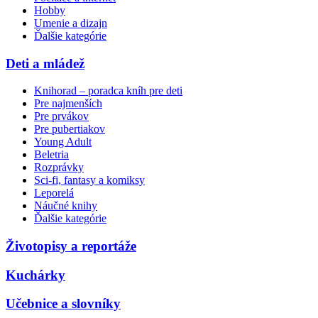
Hobby
Umenie a dizajn
Ďalšie kategórie
Deti a mládež
Knihorad – poradca kníh pre deti
Pre najmenších
Pre prvákov
Pre pubertiakov
Young Adult
Beletria
Rozprávky
Sci-fi, fantasy a komiksy
Leporelá
Náučné knihy
Ďalšie kategórie
Životopisy a reportáže
Kuchárky
Učebnice a slovníky