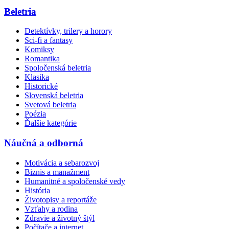
Beletria
Detektívky, trilery a horory
Sci-fi a fantasy
Komiksy
Romantika
Spoločenská beletria
Klasika
Historické
Slovenská beletria
Svetová beletria
Poézia
Ďalšie kategórie
Náučná a odborná
Motivácia a sebarozvoj
Biznis a manažment
Humanitné a spoločenské vedy
História
Životopisy a reportáže
Vzťahy a rodina
Zdravie a životný štýl
Počítače a internet