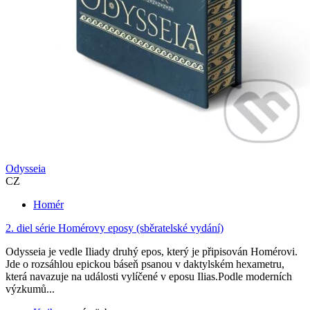
Odysseia
CZ
Homér
2. diel série
Homérovy eposy (sběratelské vydání)
Odysseia je vedle Iliady druhý epos, který je připisován Homérovi.
Jde o rozsáhlou epickou báseň psanou v daktylském hexametru,
která navazuje na události vylíčené v eposu Ilias.Podle moderních
výzkumů...