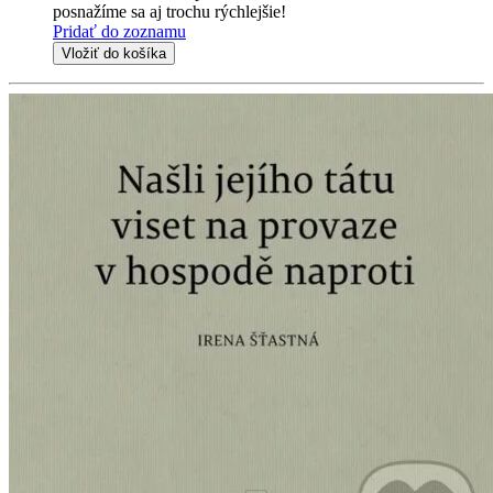
posnažíme sa aj trochu rýchlejšie!
Pridať do zoznamu
Vložiť do košíka