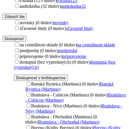
e-kniha (125 titulov)
e-kniha
125
audiokniha (32 titulov)
audiokniha
32
Zobraziť iba
novinky (0 titulov)
novinky
zľavnené tituly (0 titulov)
zľavnené tituly
Dostupnosť
na centrálnom sklade (0 titulov)
na centrálnom sklade
predpredaj (0 titulov)
predpredaj
pripravujeme (0 titulov)
pripravujeme
dostupná (bez vypredaných) (0 titulov)
dostupná (bez
vypredaných)
Dostupnosť v kníhkupectve
Banská Bystrica (Martinus) (0 titulov)
Banská
Bystrica (Martinus)
Bratislava - Cubicon (Martinus) (0 titulov)
Bratislava
- Cubicon (Martinus)
Bratislava - Nivy (Martinus) (0 titulov)
Bratislava -
Nivy (Martinus)
Bratislava - Obchodná (Martinus) (0
titulov)
Bratislava - Obchodná (Martinus)
Brezno (Knihy Brezno) (0 titulov)
Brezno (Knihy