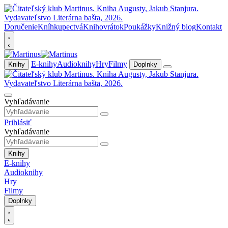
Doručenie
Kníhkupectvá
Knihovrátok
Poukážky
Knižný blog
Kontakt
E-knihy
Audioknihy
Hry
Filmy
Knihy
Doplnky
Vyhľadávanie
Prihlásiť
Vyhľadávanie
Knihy
E-knihy
Audioknihy
Hry
Filmy
Doplnky