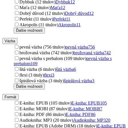
Dybbuk (12 titulov)
Dybbuk
12
Maťa (12 titulov)
Maťa
12
Dobrý důvod (12 titulov)
Dobrý důvod
12
Perfekt (11 titulov)
Perfekt
11
Akropolis (11 titulov)
Akropolis
11
Ďalšie možnosti
Väzba
pevná väzba (756 titulov)
pevná väzba
756
brožovaná väzba (742 titulov)
brožovaná väzba
742
pevná väzba s prebalom (109 titulov)
pevná väzba s
prebalom
109
šitá väzba (6 titulov)
šitá väzba
6
flexi (3 tituly)
flexi
3
špirálová väzba (3 tituly)
špirálová väzba
3
Ďalšie možnosti
Formát
E-kniha: EPUB (105 titulov)
E-kniha: EPUB
105
E-kniha: MOBI (87 titulov)
E-kniha: MOBI
87
E-kniha: PDF (86 titulov)
E-kniha: PDF
86
Audiokniha: MP3 (20 titulov)
Audiokniha: MP3
20
E-kniha: EPUB (Adobe DRM) (18 titulov)
E-kniha: EPUB