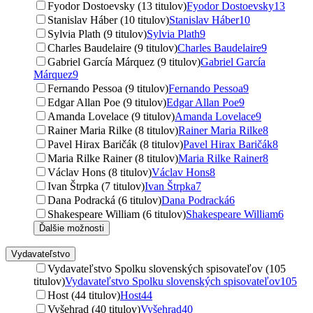
Fyodor Dostoevsky (13 titulov)
Fyodor Dostoevsky
13
Stanislav Háber (10 titulov)
Stanislav Háber
10
Sylvia Plath (9 titulov)
Sylvia Plath
9
Charles Baudelaire (9 titulov)
Charles Baudelaire
9
Gabriel García Márquez (9 titulov)
Gabriel García
Márquez
9
Fernando Pessoa (9 titulov)
Fernando Pessoa
9
Edgar Allan Poe (9 titulov)
Edgar Allan Poe
9
Amanda Lovelace (9 titulov)
Amanda Lovelace
9
Rainer Maria Rilke (8 titulov)
Rainer Maria Rilke
8
Pavel Hirax Baričák (8 titulov)
Pavel Hirax Baričák
8
Maria Rilke Rainer (8 titulov)
Maria Rilke Rainer
8
Václav Hons (8 titulov)
Václav Hons
8
Ivan Štrpka (7 titulov)
Ivan Štrpka
7
Dana Podracká (6 titulov)
Dana Podracká
6
Shakespeare William (6 titulov)
Shakespeare William
6
Ďalšie možnosti
Vydavateľstvo
Vydavateľstvo Spolku slovenských spisovateľov (105
titulov)
Vydavateľstvo Spolku slovenských spisovateľov
105
Host (44 titulov)
Host
44
Vyšehrad (40 titulov)
Vyšehrad
40