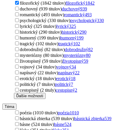
filozofický (1842 titulov)
filozofický
1842
duchovný (939 titulov)
duchovný
939
romantický (493 titulov)
romantický
493
psychologický (330 titulov)
psychologický
330
lyrický (325 titulov)
lyrický
325
historický (290 titulov)
historický
290
humorný (199 titulov)
humorný
199
tragický (102 titulov)
tragický
102
dobrodružný (82 titulov)
dobrodružný
82
mysteriózny (80 titulov)
mysteriózny
80
životopisný (59 titulov)
životopisný
59
vojnový (34 titulov)
vojnový
34
napínavý (22 titulov)
napínavý
22
erotický (18 titulov)
erotický
18
politický (7 titulov)
politický
7
cestopisný (2 tituly)
cestopisný
2
Ďalšie možnosti
Téma
poézia (1010 titulov)
poézia
1010
básnická zbierka (539 titulov)
básnická zbierka
539
básne (524 titulov)
básne
524