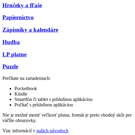
Hrnčeky a fľaše
Papiernictvo
Zápisníky a kalendáre
Hudba
LP platne
Puzzle
Prečítate na zariadeniach:
Pocketbook
Kindle
Smartfón či tablet s príslušnou aplikáciou
Počítač s príslušnou aplikáciou
Nie je možné meniť veľkosť písma, formát je preto vhodný skôr pre
väčšie obrazovky.
Viac informácií v
našich návodoch