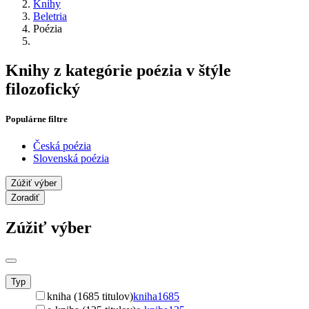
Knihy
Beletria
Poézia
Knihy z kategórie poézia v štýle
filozofický
Populárne filtre
Česká poézia
Slovenská poézia
Zúžiť výber
Zoradiť
Zúžiť výber
Typ
kniha (1685 titulov)
kniha
1685