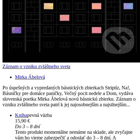
Záznam o vzniku zvláštneho sveta
Mirka Ábelová
Po úspešných a vypredaných básnických zbierkach Striptíz, Na!,
Básničky pre domáce paničky, Večný pocit nedele a Dom, vydáva
slovenská poetka Mirka Ábelová novú básnickú zbierku. Záznam o
vzniku zvláštneho sveta patrí k jej najosobnejším a najsilnejším...
Kniha
pevná väzba
15,90 €
Do 3 – 8 dní
Tento produkt momentálne nemáme na sklade, ale zvyčajne
vám ho vieme zabezpečiť a odoslať do 3 – 8 dní. A