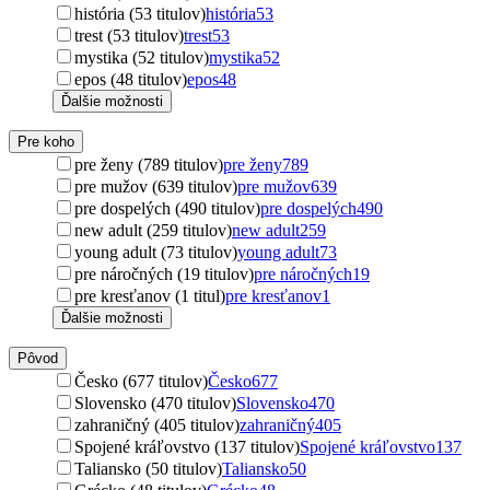
história (53 titulov)
história
53
trest (53 titulov)
trest
53
mystika (52 titulov)
mystika
52
epos (48 titulov)
epos
48
Ďalšie možnosti
Pre koho
pre ženy (789 titulov)
pre ženy
789
pre mužov (639 titulov)
pre mužov
639
pre dospelých (490 titulov)
pre dospelých
490
new adult (259 titulov)
new adult
259
young adult (73 titulov)
young adult
73
pre náročných (19 titulov)
pre náročných
19
pre kresťanov (1 titul)
pre kresťanov
1
Ďalšie možnosti
Pôvod
Česko (677 titulov)
Česko
677
Slovensko (470 titulov)
Slovensko
470
zahraničný (405 titulov)
zahraničný
405
Spojené kráľovstvo (137 titulov)
Spojené kráľovstvo
137
Taliansko (50 titulov)
Taliansko
50