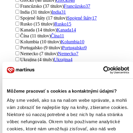
Grécko (48 titulov)
Grécko
48
Francúzsko (37 titulov)
Francúzsko
37
India (31 titulov)
India
31
Spojené štáty (17 titulov)
Spojené štáty
17
Rusko (15 titulov)
Rusko
15
Kanada (14 titulov)
Kanada
14
Čína (11 titulov)
Čína
11
Kolumbia (10 titulov)
Kolumbia
10
Portugalsko (9 titulov)
Portugalsko
9
Nemecko (7 titulov)
Nemecko
7
Ukrajina (4 tituly)
Ukrajina
4
Brazília (3 tituly)
Brazília
3
Irán (3 tituly)
Irán
3
Srbsko (3 tituly)
Srbsko
3
severský (2 tituly)
severský
2
Bulharsko (2 tituly)
Bulharsko
2
Môžeme pracovať s cookies a kontaktnými údajmi?
Mexiko (2 tituly)
Mexiko
2
Aby sme vedeli, ako sa na našom webe správate, a mohli
Slovinsko (2 tituly)
Slovinsko
2
Island (1 titul)
Island
1
vám zobraziť tie najlepšie tipy na knihy, zbierame cookies.
Švédsko (1 titul)
Švédsko
1
Niektoré sú naozaj potrebné a bez nich by naša stránka
Arménsko (1 titul)
Arménsko
1
vôbec nefungovala. Okrem toho používame analytické
Čile (1 titul)
Čile
1
cookies, ktoré nám umožňujú zisťovať, ako náš web
Chorvátsko (1 titul)
Chorvátsko
1