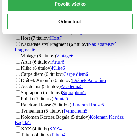
Povoliť všetko
Vydavateľstvo
Argo (17 titulov)
Argo
17
Slovart (16 titulov)
Slovart
16
Odmietnuť
Pan Books (13 titulov)
Pan Books
13
Penguin Books (11 titulov)
Penguin Books
11
Host (7 titulov)
Host
7
Nakladatelství Fragment (6 titulov)
Nakladatelství
Fragment
6
Vintage (6 titulov)
Vintage
6
Artur (6 titulov)
Artur
6
Klika (6 titulov)
Klika
6
Carpe diem (6 titulov)
Carpe diem
6
Drábek Antonín (6 titulov)
Drábek Antonín
6
Academia (5 titulov)
Academia
5
Supraphon (5 titulov)
Supraphon
5
Pointa (5 titulov)
Pointa
5
Random House (5 titulov)
Random House
5
Tympanum (5 titulov)
Tympanum
5
Koloman Kertész Bagala (5 titulov)
Koloman Kertész
Bagala
5
XYZ (4 tituly)
XYZ
4
Tatran (4 tituly)
Tatran
4