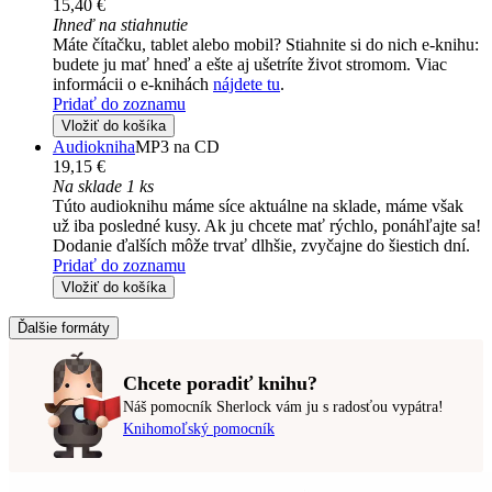
15,40 €
Ihneď na stiahnutie
Máte čítačku, tablet alebo mobil? Stiahnite si do nich e-knihu:
budete ju mať hneď a ešte aj ušetríte život stromom. Viac
informácii o e-knihách
nájdete tu
.
Pridať do zoznamu
Vložiť do košíka
Audiokniha
MP3 na CD
19,15 €
Na sklade 1 ks
Túto audioknihu máme síce aktuálne na sklade, máme však
už iba posledné kusy. Ak ju chcete mať rýchlo, ponáhľajte sa!
Dodanie ďalších môže trvať dlhšie, zvyčajne do šiestich dní.
Pridať do zoznamu
Vložiť do košíka
Ďalšie formáty
Chcete poradiť knihu?
Náš pomocník Sherlock vám ju s radosťou vypátra!
Knihomoľský pomocník