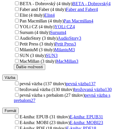
BETA - Dobrovský (4 tituly)
BETA - Dobrovský
4
Faber and Faber (4 tituly)
Faber and Faber
4
Elist (4 tituly)
Elist
4
Pan Macmillan (4 tituly)
Pan Macmillan
4
YOLi CZ (4 tituly)
YOLi CZ
4
Sursum (4 tituly)
Sursum
4
AudioStory (3 tituly)
AudioStory
3
Petit Press (3 tituly)
Petit Press
3
MilaniuM (3 tituly)
MilaniuM
3
SUN (3 tituly)
SUN
3
MacMillan (3 tituly)
MacMillan
3
Ďalšie možnosti
Väzba
pevná väzba (137 titulov)
pevná väzba
137
brožovaná väzba (130 titulov)
brožovaná väzba
130
pevná väzba s prebalom (27 titulov)
pevná väzba s
prebalom
27
Formát
E-kniha: EPUB (31 titulov)
E-kniha: EPUB
31
E-kniha: MOBI (23 titulov)
E-kniha: MOBI
23
E-kniha: PDF (18 titulov)
E-kniha: PDF
18