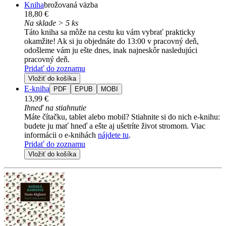
Kniha
brožovaná väzba
18,80 €
Na sklade > 5 ks
Táto kniha sa môže na cestu ku vám vybrať prakticky
okamžite! Ak si ju objednáte do 13:00 v pracovný deň,
odošleme vám ju ešte dnes, inak najneskôr nasledujúci
pracovný deň.
Pridať do zoznamu
Vložiť do košíka
E-kniha
PDF
EPUB
MOBI
13,99 €
Ihneď na stiahnutie
Máte čítačku, tablet alebo mobil? Stiahnite si do nich e-knihu:
budete ju mať hneď a ešte aj ušetríte život stromom. Viac
informácii o e-knihách
nájdete tu
.
Pridať do zoznamu
Vložiť do košíka