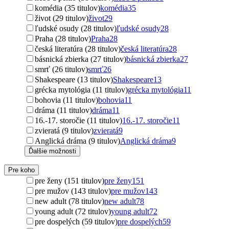
komédia (35 titulov)
komédia
35
život (29 titulov)
život
29
ľudské osudy (28 titulov)
ľudské osudy
28
Praha (28 titulov)
Praha
28
česká literatúra (28 titulov)
česká literatúra
28
básnická zbierka (27 titulov)
básnická zbierka
27
smrť (26 titulov)
smrť
26
Shakespeare (13 titulov)
Shakespeare
13
grécka mytológia (11 titulov)
grécka mytológia
11
bohovia (11 titulov)
bohovia
11
dráma (11 titulov)
dráma
11
16.-17. storočie (11 titulov)
16.-17. storočie
11
zvieratá (9 titulov)
zvieratá
9
Anglická dráma (9 titulov)
Anglická dráma
9
Ďalšie možnosti
Pre koho
pre ženy (151 titulov)
pre ženy
151
pre mužov (143 titulov)
pre mužov
143
new adult (78 titulov)
new adult
78
young adult (72 titulov)
young adult
72
pre dospelých (59 titulov)
pre dospelých
59