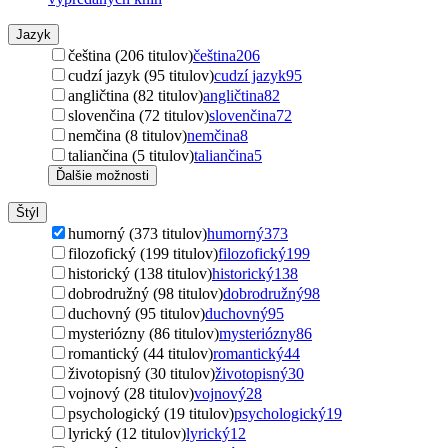
Jazyk
čeština (206 titulov)
čeština
206
cudzí jazyk (95 titulov)
cudzí jazyk
95
angličtina (82 titulov)
angličtina
82
slovenčina (72 titulov)
slovenčina
72
nemčina (8 titulov)
nemčina
8
taliančina (5 titulov)
taliančina
5
Ďalšie možnosti
Štýl
humorný (373 titulov)
humorný
373
filozofický (199 titulov)
filozofický
199
historický (138 titulov)
historický
138
dobrodružný (98 titulov)
dobrodružný
98
duchovný (95 titulov)
duchovný
95
mysteriózny (86 titulov)
mysteriózny
86
romantický (44 titulov)
romantický
44
životopisný (30 titulov)
životopisný
30
vojnový (28 titulov)
vojnový
28
psychologický (19 titulov)
psychologický
19
lyrický (12 titulov)
lyrický
12