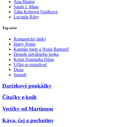
Ana Huang
Sarah J. Maas
Táňa Keleová Vasilková
Lucinda Riley
Top série
Romantické úteky
Harry Potter
Kapitán Stein a Notár Barbarič
Denník odvážneho bojka
Krimi Dominika Dána
Učím sa rozprávať
Duna
Smradi
Darčekové poukážky
Čítačky e-kníh
Vecičky od Martinusu
Káva, čaj a pochutiny