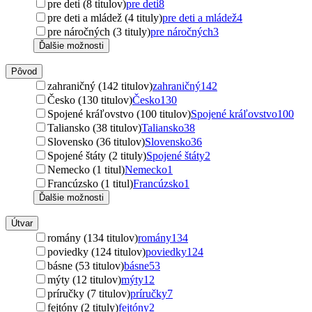
pre deti (8 titulov)
pre deti
8
pre deti a mládež (4 tituly)
pre deti a mládež
4
pre náročných (3 tituly)
pre náročných
3
Ďalšie možnosti
Pôvod
zahraničný (142 titulov)
zahraničný
142
Česko (130 titulov)
Česko
130
Spojené kráľovstvo (100 titulov)
Spojené kráľovstvo
100
Taliansko (38 titulov)
Taliansko
38
Slovensko (36 titulov)
Slovensko
36
Spojené štáty (2 tituly)
Spojené štáty
2
Nemecko (1 titul)
Nemecko
1
Francúzsko (1 titul)
Francúzsko
1
Ďalšie možnosti
Útvar
romány (134 titulov)
romány
134
poviedky (124 titulov)
poviedky
124
básne (53 titulov)
básne
53
mýty (12 titulov)
mýty
12
príručky (7 titulov)
príručky
7
fejtóny (2 tituly)
fejtóny
2