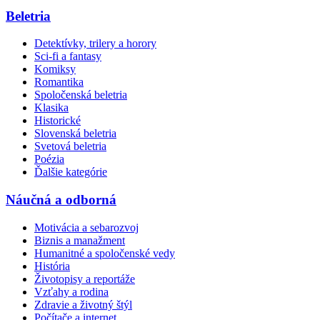
Beletria
Detektívky, trilery a horory
Sci-fi a fantasy
Komiksy
Romantika
Spoločenská beletria
Klasika
Historické
Slovenská beletria
Svetová beletria
Poézia
Ďalšie kategórie
Náučná a odborná
Motivácia a sebarozvoj
Biznis a manažment
Humanitné a spoločenské vedy
História
Životopisy a reportáže
Vzťahy a rodina
Zdravie a životný štýl
Počítače a internet