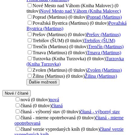
Nové Mesto nad Váhom (Kniha Malovec) (0
titulov)
Nové Mesto nad Váhom (Kniha Malovec)
Poprad (Martinus) (0 titulov)
Poprad (Martinus)
Považská Bystrica (Martinus) (0 titulov)
Považská
Bystrica (Martinus)
Prešov (Martinus) (0 titulov)
Prešov (Martinus)
Trebišov (ŠUM) (0 titulov)
Trebišov (ŠUM)
Trenčín (Martinus) (0 titulov)
Trenčín (Martinus)
Trnava (Martinus) (0 titulov)
Trnava (Martinus)
Turzovka (Kniha Turzovka) (0 titulov)
Turzovka
(Kniha Turzovka)
Zvolen (Martinus) (0 titulov)
Zvolen (Martinus)
Žilina (Martinus) (0 titulov)
Žilina (Martinus)
Ďalšie možnosti
Nové / čítané
nová (0 titulov)
nová
čítaná (0 titulov)
čítaná
čítaná - výborný stav (0 titulov)
čítaná - výborný stav
čítaná - mierne opotrebovaná (0 titulov)
čítaná - mierne
opotrebovaná
čítané verzie vypredaných kníh (0 titulov)
čítané verzie
vypredaných kníh