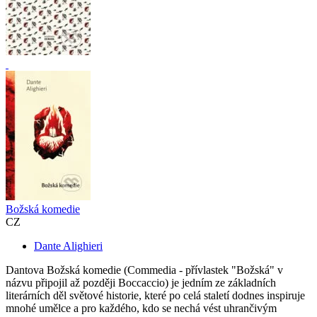
Božská komedie
CZ
Dante Alighieri
Dantova Božská komedie (Commedia - přívlastek "Božská" v
názvu připojil až později Boccaccio) je jedním ze základních
literárních děl světové historie, které po celá staletí dodnes inspiruje
mnohé umělce a pro každého, kdo se nechá vést uhrančivým