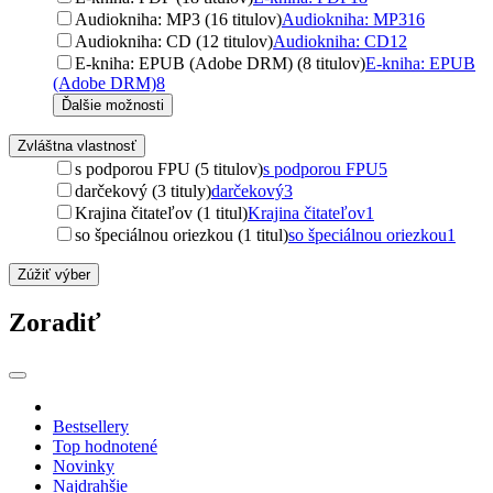
Audiokniha: MP3 (16 titulov)
Audiokniha: MP3
16
Audiokniha: CD (12 titulov)
Audiokniha: CD
12
E-kniha: EPUB (Adobe DRM) (8 titulov)
E-kniha: EPUB
(Adobe DRM)
8
Ďalšie možnosti
Zvláštna vlastnosť
s podporou FPU (5 titulov)
s podporou FPU
5
darčekový (3 tituly)
darčekový
3
Krajina čitateľov (1 titul)
Krajina čitateľov
1
so špeciálnou oriezkou (1 titul)
so špeciálnou oriezkou
1
Zúžiť výber
Zoradiť
Bestsellery
Top hodnotené
Novinky
Najdrahšie