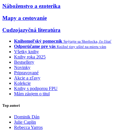
Náboženstvo a ezoterika
Mapy a cestovanie
Cudzojazyčná literatúra
Knihomoľský pomocník
Spýtajte sa Sherlocka, čo čítať
Odporúčame pre vás
Knižné tipy ušité na mieru vám
Všetky knihy
Knihy roka 2025
Bestsellery
Novinky
Pripravované
Akcie a zľavy
Kolekcie
Knihy s podporou FPU
Mám záujem o titul
Top autori
Dominik Dán
Julie Caplin
Rebecca Yarros