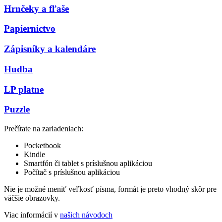
Hrnčeky a fľaše
Papiernictvo
Zápisníky a kalendáre
Hudba
LP platne
Puzzle
Prečítate na zariadeniach:
Pocketbook
Kindle
Smartfón či tablet s príslušnou aplikáciou
Počítač s príslušnou aplikáciou
Nie je možné meniť veľkosť písma, formát je preto vhodný skôr pre
väčšie obrazovky.
Viac informácií v
našich návodoch