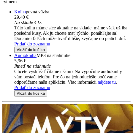
rytmem
Kniha
pevná väzba
29,40 €
Na sklade 4 ks
Túto knihu máme síce aktuálne na sklade, máme však už iba
posledné kusy. Ak ju chcete mať rýchlo, ponáhľajte sa!
Dodanie ďalších môže trvať dlhšie, zvyčajne do piatich dní.
Pridať do zoznamu
Vložiť do košíka
Audiokniha
MP3 na stiahnutie
5,96 €
Ihneď na stiahnutie
Chcete vyskúšať čítanie ušami? Na vypočutie audioknihy
vám postačí telefón. Pre čo najjednoduchšie počúvanie
odporúčame našu aplikáciu. Viac informácii
nájdete tu
.
Pridať do zoznamu
Vložiť do košíka