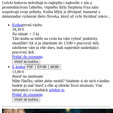
Grécki bohovia stelesňujú to najlepšie i najhoršie v nás a
prostredníctvom ľahkého, vtipného štýlu Stephena Frya nám
rozprávajú svoje príbehy. Kniha Mýty je dôvtipné, humorné a
mimoriadne vydarené dielo človeka, ktorý už vyše štyridsať rokov...
Kniha
pevná väzba
18,39 €
Na sklade > 5 ks
Táto kniha sa môže na cestu ku vám vybrať prakticky
okamžite! Ak si ju objednáte do 13:00 v pracovný deň,
odošleme vám ju ešte dnes, inak najneskôr nasledujúci
pracovný deň.
Pridať do zoznamu
Vložiť do košíka
E-kniha
PDF
EPUB
MOBI
13,90 €
Ihneď na stiahnutie
Máte čítačku, tablet alebo mobil? Stiahnite si do nich e-knihu:
budete ju mať hneď a ešte aj ušetríte život stromom. Viac
informácii o e-knihách
nájdete tu
.
Pridať do zoznamu
Vložiť do košíka