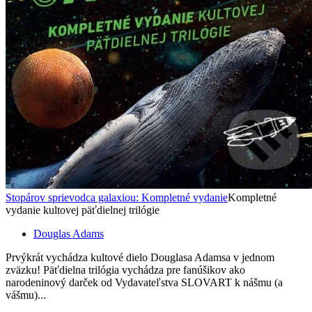
Stopárov sprievodca galaxiou: Kompletné vydanie
Kompletné
vydanie kultovej päťdielnej trilógie
Douglas Adams
Prvýkrát vychádza kultové dielo Douglasa Adamsa v jednom
zväzku! Päťdielna trilógia vychádza pre fanúšikov ako
narodeninový darček od Vydavateľstva SLOVART k nášmu (a
vášmu)...