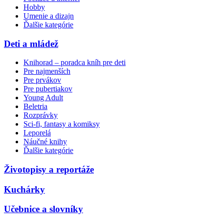
Hobby
Umenie a dizajn
Ďalšie kategórie
Deti a mládež
Knihorad – poradca kníh pre deti
Pre najmenších
Pre prvákov
Pre pubertiakov
Young Adult
Beletria
Rozprávky
Sci-fi, fantasy a komiksy
Leporelá
Náučné knihy
Ďalšie kategórie
Životopisy a reportáže
Kuchárky
Učebnice a slovníky