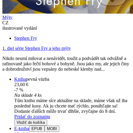
Mýty
CZ
ilustrované vydání
Stephen Fry
1. diel série
Stephen Fry a jeho mýty
Nikdo neumí milovat a nenávidět, toužit a podvádět tak odvážně a
rafinovaně jako řečtí bohové a bohyně. Jsou jako my, ale jejich činy
a dobrodružství jsou vepsány do nebeské klenby nad...
Kniha
pevná väzba
23,60 €
-7 %
Na sklade 4 ks
Túto knihu máme síce aktuálne na sklade, máme však už iba
posledné kusy. Ak ju chcete mať rýchlo, ponáhľajte sa!
Dodanie ďalších môže trvať dlhšie, zvyčajne do 8 dní.
Pridať do zoznamu
Vložiť do košíka
E-kniha
EPUB
MOBI