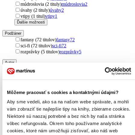
múdroslovia (2 tituly)
múdroslovia
2
úvahy (2 tituly)
úvahy
2
vtipy (1 titul)
vtipy
1
Ďalšie možnosti
Podžáner
fantasy (72 titulov)
fantasy
72
sci-fi (72 titulov)
sci-fi
72
rozprávky (5 titulov)
rozprávky
5
Autor
Douglas Adams (72 titulov)
Douglas Adams
72
Dante Alighieri (38 titulov)
Dante Alighieri
38
Jan Neruda (28 titulov)
Jan Neruda
28
Vladimír Mikeš (17 titulov)
Vladimír Mikeš
17
Môžeme pracovať s cookies a kontaktnými údajmi?
William Shakespeare (14 titulov)
William Shakespeare
14
Jiří Žáček (12 titulov)
Jiří Žáček
12
Aby sme vedeli, ako sa na našom webe správate, a mohli
Stephen Fry (12 titulov)
Stephen Fry
12
vám zobraziť tie najlepšie tipy na knihy, zbierame cookies.
Carlo Goldoni (7 titulov)
Carlo Goldoni
7
Niektoré sú naozaj potrebné a bez nich by naša stránka
PewDiePie (7 titulov)
PewDiePie
7
Zdeněk Svěrák (6 titulov)
Zdeněk Svěrák
6
vôbec nefungovala. Okrem toho používame analytické
Karel Havlíček Borovský (6 titulov)
Karel Havlíček
cookies, ktoré nám umožňujú zisťovať, ako náš web
Borovský
6