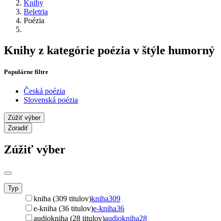
Knihy
Beletria
Poézia
Knihy z kategórie poézia v štýle humorný
Populárne filtre
Česká poézia
Slovenská poézia
Zúžiť výber
Zoradiť
Zúžiť výber
Typ
kniha (309 titulov)
kniha
309
e-kniha (36 titulov)
e-kniha
36
audiokniha (28 titulov)
audiokniha
28