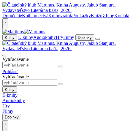
Doručenie
Kníhkupectvá
Knihovrátok
Poukážky
Knižný blog
Kontakt
E-knihy
Audioknihy
Hry
Filmy
Knihy
Doplnky
Vyhľadávanie
Prihlásiť
Vyhľadávanie
Knihy
E-knihy
Audioknihy
Hry
Filmy
Doplnky