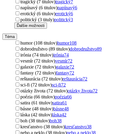
tragický (7 titulov)
tragický
7
napínavý (6 titulov)
napínavý
6
erotický (6 titulov)
erotický
6
politický (3 tituly)
politický
3
Ďalšie možnosti
Téma
humor (108 titulov)
humor
108
dobrodružstvo (89 titulov)
dobrodružstvo
89
irónia (74 titulov)
irónia
74
vesmír (72 titulov)
vesmír
72
galaxie (72 titulov)
galaxie
72
fantasy (72 titulov)
fantasy
72
reštaurácia (72 titulov)
reštaurácia
72
sci-fi (72 titulov)
sci-fi
72
otázky života (72 titulov)
otázky života
72
poézia (66 titulov)
poézia
66
satira (61 titulov)
satira
61
básne (48 titulov)
básne
48
láska (42 titulov)
láska
42
boh (38 titulov)
boh
38
kresťanstvo (38 titulov)
kresťanstvo
38
nebo a peklo (38 titulov)
nebo a peklo
38