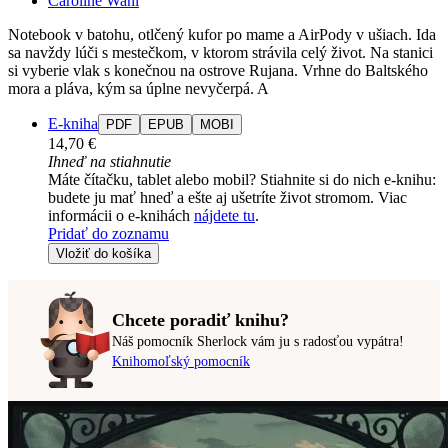
Caroline Wahl
Notebook v batohu, otlčený kufor po mame a AirPody v ušiach. Ida
sa navždy lúči s mestečkom, v ktorom strávila celý život. Na stanici
si vyberie vlak s konečnou na ostrove Rujana. Vrhne do Baltského
mora a pláva, kým sa úplne nevyčerpá. A
E-kniha
PDF
EPUB
MOBI
14,70 €
Ihneď na stiahnutie
Máte čítačku, tablet alebo mobil? Stiahnite si do nich e-knihu:
budete ju mať hneď a ešte aj ušetríte život stromom. Viac
informácii o e-knihách
nájdete tu
.
Pridať do zoznamu
Vložiť do košíka
Chcete poradiť knihu?
Náš pomocník Sherlock vám ju s radosťou vypátra!
Knihomoľský pomocník