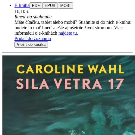
E-kniha
PDF
EPUB
MOBI
16,10 €
Ihneď na stiahnutie
Máte čítačku, tablet alebo mobil? Stiahnite si do nich e-knihu:
budete ju mať hneď a ešte aj ušetríte život stromom. Viac
informácii o e-knihách
nájdete tu
.
Pridať do zoznamu
Vložiť do košíka