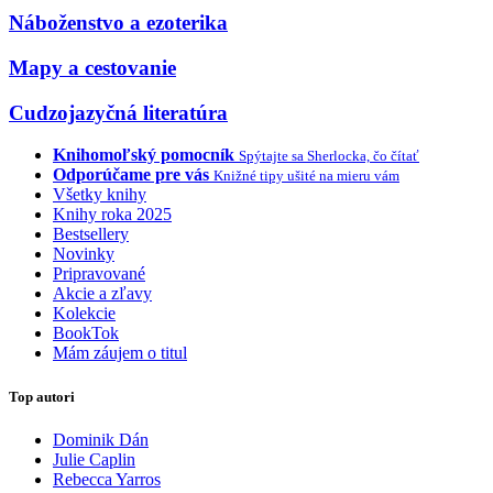
Náboženstvo a ezoterika
Mapy a cestovanie
Cudzojazyčná literatúra
Knihomoľský pomocník
Spýtajte sa Sherlocka, čo čítať
Odporúčame pre vás
Knižné tipy ušité na mieru vám
Všetky knihy
Knihy roka 2025
Bestsellery
Novinky
Pripravované
Akcie a zľavy
Kolekcie
BookTok
Mám záujem o titul
Top autori
Dominik Dán
Julie Caplin
Rebecca Yarros