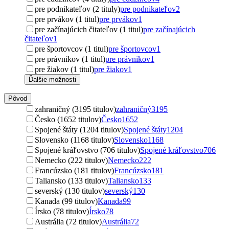
pre podnikateľov (2 tituly)
pre podnikateľov
2
pre prvákov (1 titul)
pre prvákov
1
pre začínajúcich čitateľov (1 titul)
pre začínajúcich
čitateľov
1
pre športovcov (1 titul)
pre športovcov
1
pre právnikov (1 titul)
pre právnikov
1
pre žiakov (1 titul)
pre žiakov
1
Ďalšie možnosti
Pôvod
zahraničný (3195 titulov)
zahraničný
3195
Česko (1652 titulov)
Česko
1652
Spojené štáty (1204 titulov)
Spojené štáty
1204
Slovensko (1168 titulov)
Slovensko
1168
Spojené kráľovstvo (706 titulov)
Spojené kráľovstvo
706
Nemecko (222 titulov)
Nemecko
222
Francúzsko (181 titulov)
Francúzsko
181
Taliansko (133 titulov)
Taliansko
133
severský (130 titulov)
severský
130
Kanada (99 titulov)
Kanada
99
Írsko (78 titulov)
Írsko
78
Austrália (72 titulov)
Austrália
72