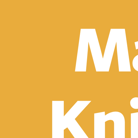
Detektívky, trilery a horory
Sci-fi a fantasy
Komiksy
Romantika
Spoločenská beletria
Klasika
Historické
Slovenská beletria
Svetová beletria
Poézia
Ďalšie kategórie
Náučná a odborná
Motivácia a sebarozvoj
Biznis a manažment
Humanitné a spoločenské vedy
História
Životopisy a reportáže
Vzťahy a rodina
Zdravie a životný štýl
Počítače a internet
Hobby
Umenie a dizajn