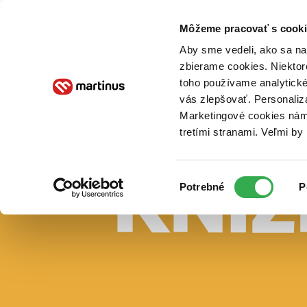
Doručenie
Kníhkupectvá
Knihovrátok
Poukážky
Knižný blog
Kontakt
Môžeme pracovať s cooki
Aby sme vedeli, ako sa na 
zbierame cookies. Niektor
E-knihy
Audioknihy
Hry
Filmy
Knihy
Doplnky
toho používame analytické
vás zlepšovať. Personaliz
Vyhľadávanie
Marketingové cookies nám 
tretími stranami. Veľmi b
Prihlásiť
Vyhľadávanie
Výber
Knihy
Potrebné
P
súhlasu
E-knihy
Audioknihy
Hry
Filmy
Doplnky
Beletria