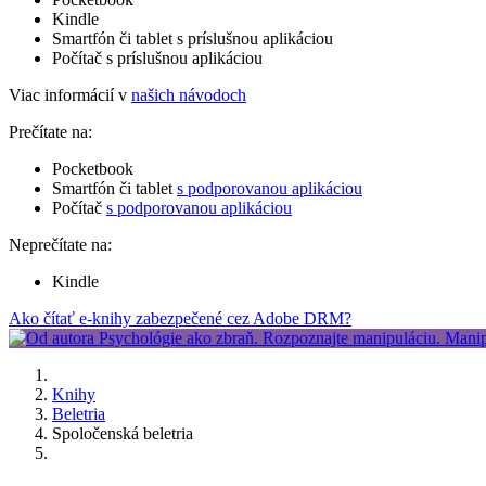
Kindle
Smartfón či tablet s príslušnou aplikáciou
Počítač s príslušnou aplikáciou
Viac informácií v
našich návodoch
Prečítate na:
Pocketbook
Smartfón či tablet
s podporovanou aplikáciou
Počítač
s podporovanou aplikáciou
Neprečítate na:
Kindle
Ako čítať e-knihy zabezpečené cez Adobe DRM?
Knihy
Beletria
Spoločenská beletria