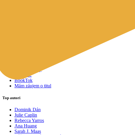
Mapy a cestovanie
Cudzojazyčná literatúra
Knihomoľský pomocník
Spýtajte sa Sherlocka, čo čítať
Odporúčame pre vás
Knižné tipy ušité na mieru vám
Všetky knihy
Knihy roka 2025
Bestsellery
Novinky
Pripravované
Akcie a zľavy
Kolekcie
BookTok
Mám záujem o titul
Top autori
Dominik Dán
Julie Caplin
Rebecca Yarros
Ana Huang
Sarah J. Maas