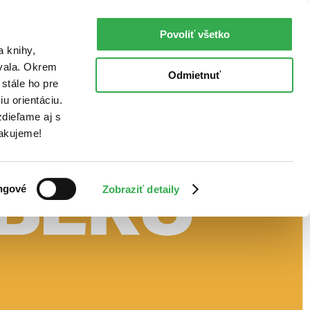
Povoliť všetko
a knihy,
ovala. Okrem
Odmietnuť
stále ho pre
u orientáciu.
dieľame aj s
Ďakujeme!
ngové
Zobraziť detaily