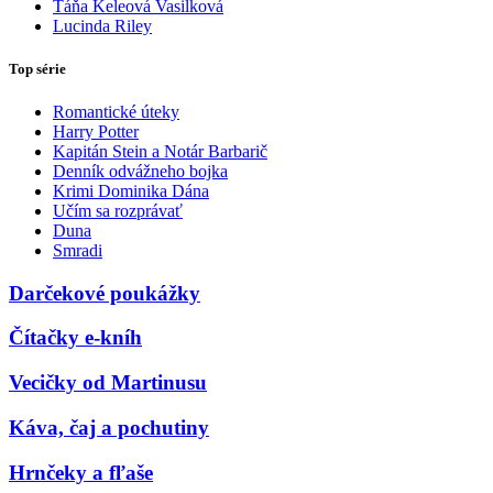
Táňa Keleová Vasilková
Lucinda Riley
Top série
Romantické úteky
Harry Potter
Kapitán Stein a Notár Barbarič
Denník odvážneho bojka
Krimi Dominika Dána
Učím sa rozprávať
Duna
Smradi
Darčekové poukážky
Čítačky e-kníh
Vecičky od Martinusu
Káva, čaj a pochutiny
Hrnčeky a fľaše