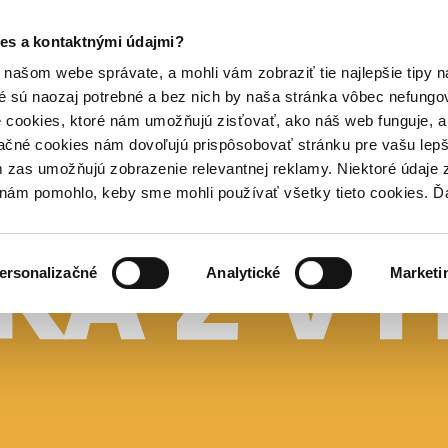
es a kontaktnými údajmi?
našom webe správate, a mohli vám zobraziť tie najlepšie tipy n
é sú naozaj potrebné a bez nich by naša stránka vôbec nefung
 cookies, ktoré nám umožňujú zisťovať, ako náš web funguje, a 
ačné cookies nám dovoľujú prispôsobovať stránku pre vašu lepši
zas umožňujú zobrazenie relevantnej reklamy. Niektoré údaje z
y nám pomohlo, keby sme mohli používať všetky tieto cookies. 
ersonalizačné
Analytické
Marketi