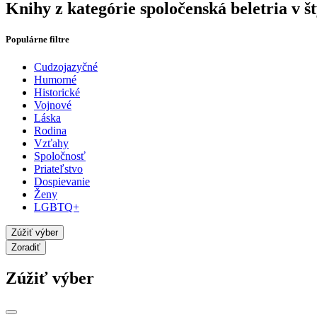
Knihy z kategórie spoločenská beletria v št
Populárne filtre
Cudzojazyčné
Humorné
Historické
Vojnové
Láska
Rodina
Vzťahy
Spoločnosť
Priateľstvo
Dospievanie
Ženy
LGBTQ+
Zúžiť výber
Zoradiť
Zúžiť výber