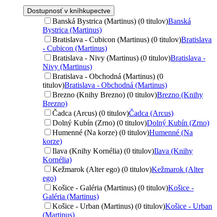
Dostupnosť v kníhkupectve
Banská Bystrica (Martinus) (0 titulov)
Banská
Bystrica (Martinus)
Bratislava - Cubicon (Martinus) (0 titulov)
Bratislava
- Cubicon (Martinus)
Bratislava - Nivy (Martinus) (0 titulov)
Bratislava -
Nivy (Martinus)
Bratislava - Obchodná (Martinus) (0
titulov)
Bratislava - Obchodná (Martinus)
Brezno (Knihy Brezno) (0 titulov)
Brezno (Knihy
Brezno)
Čadca (Arcus) (0 titulov)
Čadca (Arcus)
Dolný Kubín (Zrno) (0 titulov)
Dolný Kubín (Zrno)
Humenné (Na korze) (0 titulov)
Humenné (Na
korze)
Ilava (Knihy Kornélia) (0 titulov)
Ilava (Knihy
Kornélia)
Kežmarok (Alter ego) (0 titulov)
Kežmarok (Alter
ego)
Košice - Galéria (Martinus) (0 titulov)
Košice -
Galéria (Martinus)
Košice - Urban (Martinus) (0 titulov)
Košice - Urban
(Martinus)