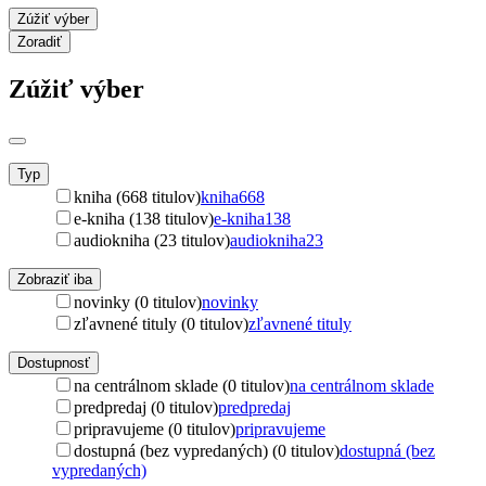
Zúžiť výber
Zoradiť
Zúžiť výber
Typ
kniha (668 titulov)
kniha
668
e-kniha (138 titulov)
e-kniha
138
audiokniha (23 titulov)
audiokniha
23
Zobraziť iba
novinky (0 titulov)
novinky
zľavnené tituly (0 titulov)
zľavnené tituly
Dostupnosť
na centrálnom sklade (0 titulov)
na centrálnom sklade
predpredaj (0 titulov)
predpredaj
pripravujeme (0 titulov)
pripravujeme
dostupná (bez vypredaných) (0 titulov)
dostupná (bez
vypredaných)