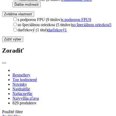
Ďalšie možnosti
Zvláštna vlastnosť
s podporou FPU (9 titulov)
s podporou FPU
9
so špeciálnou oriezkou (5 titulov)
so špeciálnou oriezkou
5
darčekový (1 titul)
darčekový
1
Zúžiť výber
Zoradiť
Bestsellery
Top hodnotené
Novinky
Najdrahšie
Najlacnejšie
Najvyššia zľava
829 produktov
Použité filtre