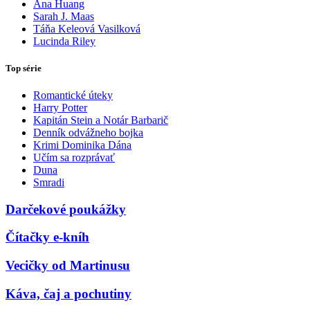
Ana Huang
Sarah J. Maas
Táňa Keleová Vasilková
Lucinda Riley
Top série
Romantické úteky
Harry Potter
Kapitán Stein a Notár Barbarič
Denník odvážneho bojka
Krimi Dominika Dána
Učím sa rozprávať
Duna
Smradi
Darčekové poukážky
Čítačky e-kníh
Vecičky od Martinusu
Káva, čaj a pochutiny