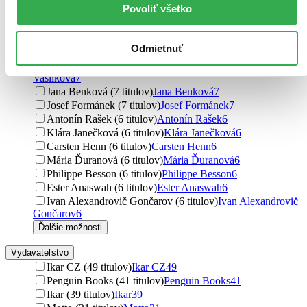
Povoliť všetko
Maxim E. Matkin (9 titulov)
Maxim E. Matkin
9
Jan Němec (8 titulov)
Jan Němec
8
Anna Gavalda (8 titulov)
Anna Gavalda
8
Odmietnuť
Kate Morton (8 titulov)
Kate Morton
8
Táňa Keleová-Vasilková (7 titulov)
Táňa Keleová-
Vasilková
7
Jana Benková (7 titulov)
Jana Benková
7
Josef Formánek (7 titulov)
Josef Formánek
7
Antonín Rašek (6 titulov)
Antonín Rašek
6
Klára Janečková (6 titulov)
Klára Janečková
6
Carsten Henn (6 titulov)
Carsten Henn
6
Mária Ďuranová (6 titulov)
Mária Ďuranová
6
Philippe Besson (6 titulov)
Philippe Besson
6
Ester Anaswah (6 titulov)
Ester Anaswah
6
Ivan Alexandrovič Gončarov (6 titulov)
Ivan Alexandrovič
Gončarov
6
Ďalšie možnosti
Vydavateľstvo
Ikar CZ (49 titulov)
Ikar CZ
49
Penguin Books (41 titulov)
Penguin Books
41
Ikar (39 titulov)
Ikar
39