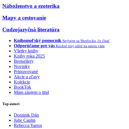
Náboženstvo a ezoterika
Mapy a cestovanie
Cudzojazyčná literatúra
Knihomoľský pomocník
Spýtajte sa Sherlocka, čo čítať
Odporúčame pre vás
Knižné tipy ušité na mieru vám
Všetky knihy
Knihy roka 2025
Bestsellery
Novinky
Pripravované
Akcie a zľavy
Kolekcie
BookTok
Mám záujem o titul
Top autori
Dominik Dán
Julie Caplin
Rebecca Yarros