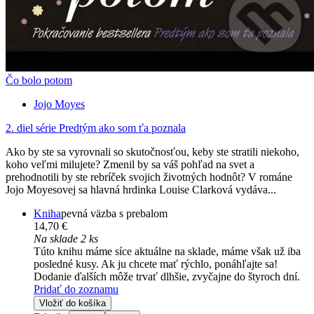
Čo bolo potom
Jojo Moyes
2. diel série
Predtým ako som ťa poznala
Ako by ste sa vyrovnali so skutočnosťou, keby ste stratili niekoho,
koho veľmi milujete? Zmenil by sa váš pohľad na svet a
prehodnotili by ste rebríček svojich životných hodnôt? V románe
Jojo Moyesovej sa hlavná hrdinka Louise Clarková vydáva...
Kniha
pevná väzba s prebalom
14,70 €
Na sklade 2 ks
Túto knihu máme síce aktuálne na sklade, máme však už iba
posledné kusy. Ak ju chcete mať rýchlo, ponáhľajte sa!
Dodanie ďalších môže trvať dlhšie, zvyčajne do štyroch dní.
Pridať do zoznamu
Vložiť do košíka