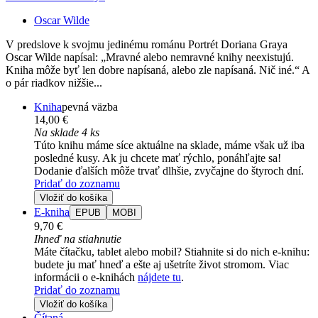
Oscar Wilde
V predslove k svojmu jedinému románu Portrét Doriana Graya
Oscar Wilde napísal: „Mravné alebo nemravné knihy neexistujú.
Kniha môže byť len dobre napísaná, alebo zle napísaná. Nič iné.“ A
o pár riadkov nižšie...
Kniha
pevná väzba
14,00 €
Na sklade 4 ks
Túto knihu máme síce aktuálne na sklade, máme však už iba
posledné kusy. Ak ju chcete mať rýchlo, ponáhľajte sa!
Dodanie ďalších môže trvať dlhšie, zvyčajne do štyroch dní.
Pridať do zoznamu
Vložiť do košíka
E-kniha
EPUB
MOBI
9,70 €
Ihneď na stiahnutie
Máte čítačku, tablet alebo mobil? Stiahnite si do nich e-knihu:
budete ju mať hneď a ešte aj ušetríte život stromom. Viac
informácii o e-knihách
nájdete tu
.
Pridať do zoznamu
Vložiť do košíka
Čítaná