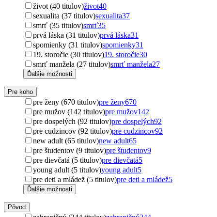
život (40 titulov)
život
40
sexualita (37 titulov)
sexualita
37
smrť (35 titulov)
smrť
35
prvá láska (31 titulov)
prvá láska
31
spomienky (31 titulov)
spomienky
31
19. storočie (30 titulov)
19. storočie
30
smrť manžela (27 titulov)
smrť manžela
27
Ďalšie možnosti
Pre koho
pre ženy (670 titulov)
pre ženy
670
pre mužov (142 titulov)
pre mužov
142
pre dospelých (92 titulov)
pre dospelých
92
pre cudzincov (92 titulov)
pre cudzincov
92
new adult (65 titulov)
new adult
65
pre študentov (9 titulov)
pre študentov
9
pre dievčatá (5 titulov)
pre dievčatá
5
young adult (5 titulov)
young adult
5
pre deti a mládež (5 titulov)
pre deti a mládež
5
Ďalšie možnosti
Pôvod