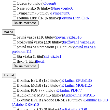
Odeon (6 titulov)
Odeon
6
Naše vojsko (6 titulov)
Naše vojsko
6
Tympanum (6 titulov)
Tympanum
6
Fortuna Libri ČR (6 titulov)
Fortuna Libri ČR
6
Ďalšie možnosti
Väzba
pevná väzba (316 titulov)
pevná väzba
316
brožovaná väzba (220 titulov)
brožovaná väzba
220
pevná väzba s prebalom (111 titulov)
pevná väzba s
prebalom
111
šitá väzba (1 titul)
šitá väzba
1
flexi (1 titul)
flexi
1
Ďalšie možnosti
Formát
E-kniha: EPUB (135 titulov)
E-kniha: EPUB
135
E-kniha: MOBI (125 titulov)
E-kniha: MOBI
125
E-kniha: PDF (77 titulov)
E-kniha: PDF
77
Audiokniha: MP3 (15 titulov)
Audiokniha: MP3
15
E-kniha: EPUB (Adobe DRM) (10 titulov)
E-kniha: EPUB
(Adobe DRM)
10
Audiokniha: CD (8 titulov)
Audiokniha: CD
8