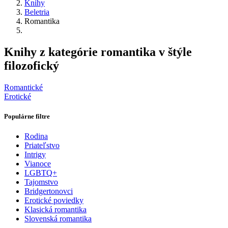
Knihy
Beletria
Romantika
Knihy z kategórie romantika v štýle
filozofický
Romantické
Erotické
Populárne filtre
Rodina
Priateľstvo
Intrigy
Vianoce
LGBTQ+
Tajomstvo
Bridgertonovci
Erotické poviedky
Klasická romantika
Slovenská romantika