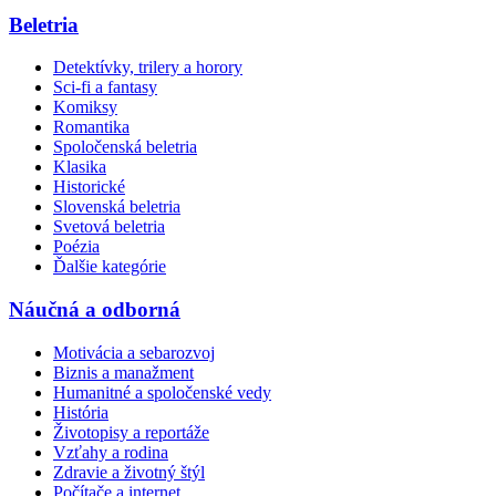
Beletria
Detektívky, trilery a horory
Sci-fi a fantasy
Komiksy
Romantika
Spoločenská beletria
Klasika
Historické
Slovenská beletria
Svetová beletria
Poézia
Ďalšie kategórie
Náučná a odborná
Motivácia a sebarozvoj
Biznis a manažment
Humanitné a spoločenské vedy
História
Životopisy a reportáže
Vzťahy a rodina
Zdravie a životný štýl
Počítače a internet