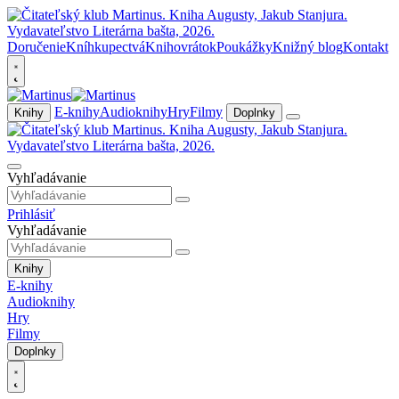
Doručenie
Kníhkupectvá
Knihovrátok
Poukážky
Knižný blog
Kontakt
E-knihy
Audioknihy
Hry
Filmy
Knihy
Doplnky
Vyhľadávanie
Prihlásiť
Vyhľadávanie
Knihy
E-knihy
Audioknihy
Hry
Filmy
Doplnky