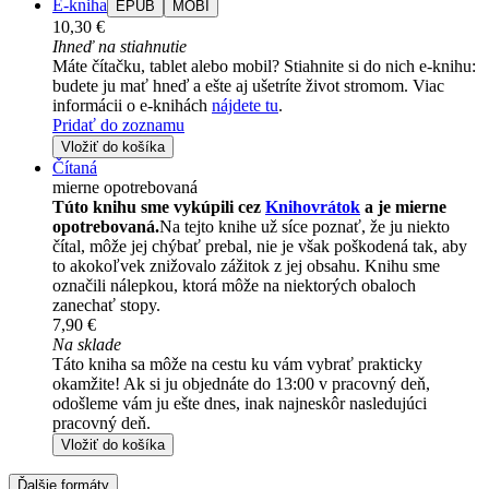
E-kniha
EPUB
MOBI
10,30 €
Ihneď na stiahnutie
Máte čítačku, tablet alebo mobil? Stiahnite si do nich e-knihu:
budete ju mať hneď a ešte aj ušetríte život stromom. Viac
informácii o e-knihách
nájdete tu
.
Pridať do zoznamu
Vložiť do košíka
Čítaná
mierne opotrebovaná
Túto knihu sme vykúpili cez
Knihovrátok
a je mierne
opotrebovaná.
Na tejto knihe už síce poznať, že ju niekto
čítal, môže jej chýbať prebal, nie je však poškodená tak, aby
to akokoľvek znižovalo zážitok z jej obsahu. Knihu sme
označili nálepkou, ktorá môže na niektorých obaloch
zanechať stopy.
7,90 €
Na sklade
Táto kniha sa môže na cestu ku vám vybrať prakticky
okamžite! Ak si ju objednáte do 13:00 v pracovný deň,
odošleme vám ju ešte dnes, inak najneskôr nasledujúci
pracovný deň.
Vložiť do košíka
Ďalšie formáty