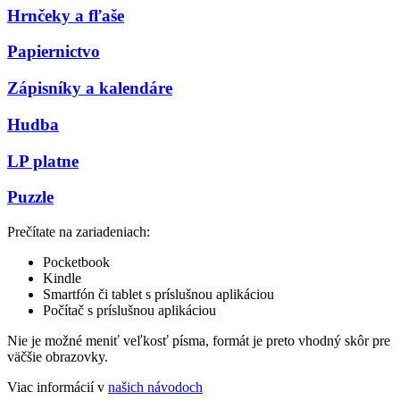
Hrnčeky a fľaše
Papiernictvo
Zápisníky a kalendáre
Hudba
LP platne
Puzzle
Prečítate na zariadeniach:
Pocketbook
Kindle
Smartfón či tablet s príslušnou aplikáciou
Počítač s príslušnou aplikáciou
Nie je možné meniť veľkosť písma, formát je preto vhodný skôr pre
väčšie obrazovky.
Viac informácií v
našich návodoch