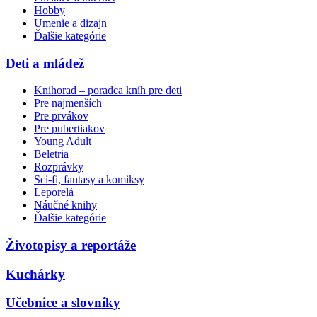
Hobby
Umenie a dizajn
Ďalšie kategórie
Deti a mládež
Knihorad – poradca kníh pre deti
Pre najmenších
Pre prvákov
Pre pubertiakov
Young Adult
Beletria
Rozprávky
Sci-fi, fantasy a komiksy
Leporelá
Náučné knihy
Ďalšie kategórie
Životopisy a reportáže
Kuchárky
Učebnice a slovníky