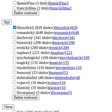
španielčina (3 tituly)
španielčina
3
francúzština (2 tituly)
francúzština
2
Ďalšie možnosti
Štýl
filozofický (829 titulov)
filozofický
829
romantický (648 titulov)
romantický
648
duchovný (341 titulov)
duchovný
341
historický (298 titulov)
historický
298
erotický (289 titulov)
erotický
289
napínavý (221 titulov)
napínavý
221
psychologický (169 titulov)
psychologický
169
tragický (135 titulov)
tragický
135
mysteriózny (110 titulov)
mysteriózny
110
humorný (53 titulov)
humorný
53
dobrodružný (48 titulov)
dobrodružný
48
vojnový (16 titulov)
vojnový
16
klasický (10 titulov)
klasický
10
životopisný (5 titulov)
životopisný
5
Ďalšie možnosti
Téma