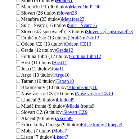
Motto (31 titulov)
Motto
31
Marenčin PT (30 titulov)
Marenčin PT
30
Slovart (26 titulov)
Slovart
26
Metafora (23 titulov)
Metafora
23
Šulc - Švarc (16 titulov)
Šulc - Švarc
16
Slovenský spisovateľ (13 titulov)
Slovenský spisovateľ
13
Druhé město (13 titulov)
Druhé město
13
Odeon CZ (13 titulov)
Odeon CZ
13
Grada (12 titulov)
Grada
12
Fortuna Libri (12 titulov)
Fortuna Libri
12
Host (11 titulov)
Host
11
Jota (11 titulov)
Jota
11
Argo (10 titulov)
Argo
10
Tatran (10 titulov)
Tatran
10
Bloomsbury (10 titulov)
Bloomsbury
10
Naše vojsko CZ (10 titulov)
Naše vojsko CZ
10
Lindeni (9 titulov)
Lindeni
9
Mladá fronta (9 titulov)
Mladá fronta
9
Slovart CZ (9 titulov)
Slovart CZ
9
Akcent (9 titulov)
Akcent
9
Edice knihy Omega (9 titulov)
Edice knihy Omega
9
Moba (7 titulov)
Moba
7
Listen (7 titulov)
Listen
7