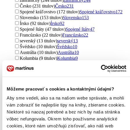
zahraničný (244 titulov)
zahraničný
244
Česko (231 titulov)
Česko
231
Spojené kráľovstvo (172 titulov)
Spojené kráľovstvo
172
Slovensko (153 titulov)
Slovensko
153
Írsko (92 titulov)
Írsko
92
Spojené štáty (47 titulov)
Spojené štáty
47
Francúzsko (22 titulov)
Francúzsko
22
severský (13 titulov)
severský
13
Švédsko (10 titulov)
Švédsko
10
Austrália (10 titulov)
Austrália
10
Kolumbia (9 titulov)
Kolumbia
9
Nemecko (6 titulov)
Nemecko
6
Rakúsko (4 tituly)
Rakúsko
4
Nórsko (3 tituly)
Nórsko
3
Ďalšie možnosti
Môžeme pracovať s cookies a kontaktnými údajmi?
Útvar
Aby sme vedeli, ako sa na našom webe správate, a mohli
romány (676 titulov)
romány
676
poviedky (231 titulov)
poviedky
231
vám zobraziť tie najlepšie tipy na knihy, zbierame cookies.
učebnice (92 titulov)
učebnice
92
Niektoré sú naozaj potrebné a bez nich by naša stránka
fejtóny (9 titulov)
fejtóny
9
vôbec nefungovala. Okrem toho používame analytické
novela (4 tituly)
novela
4
cookies, ktoré nám umožňujú zisťovať, ako náš web
Ďalšie možnosti