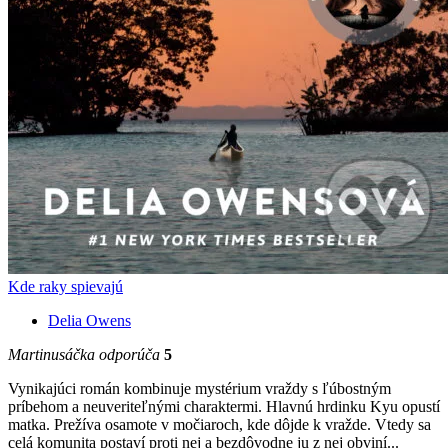
Kde raky spievajú
Delia Owens
Martinusáčka odporúča
5
Vynikajúci román kombinuje mystérium vraždy s ľúbostným
príbehom a neuveriteľnými charaktermi. Hlavnú hrdinku Kyu opustí
matka. Prežíva osamote v močiaroch, kde dôjde k vražde. Vtedy sa
celá komunita postaví proti nej a bezdôvodne ju z nej obviní...