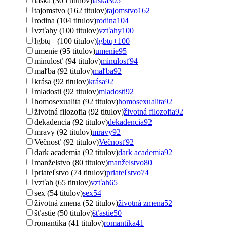
láska (305 titulov)
láska
305
tajomstvo (162 titulov)
tajomstvo
162
rodina (104 titulov)
rodina
104
vzťahy (100 titulov)
vzťahy
100
lgbtq+ (100 titulov)
lgbtq+
100
umenie (95 titulov)
umenie
95
minulosť (94 titulov)
minulosť
94
maľba (92 titulov)
maľba
92
krása (92 titulov)
krása
92
mladosti (92 titulov)
mladosti
92
homosexualita (92 titulov)
homosexualita
92
životná filozofia (92 titulov)
životná filozofia
92
dekadencia (92 titulov)
dekadencia
92
mravy (92 titulov)
mravy
92
Večnosť (92 titulov)
Večnosť
92
dark academia (92 titulov)
dark academia
92
manželstvo (80 titulov)
manželstvo
80
priateľstvo (74 titulov)
priateľstvo
74
vzťah (65 titulov)
vzťah
65
sex (54 titulov)
sex
54
životná zmena (52 titulov)
životná zmena
52
šťastie (50 titulov)
šťastie
50
romantika (41 titulov)
romantika
41