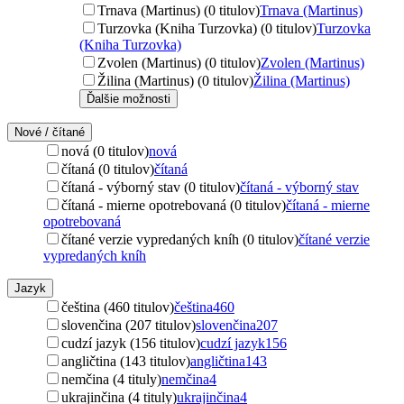
Trnava (Martinus) (0 titulov)
Trnava (Martinus)
Turzovka (Kniha Turzovka) (0 titulov)
Turzovka
(Kniha Turzovka)
Zvolen (Martinus) (0 titulov)
Zvolen (Martinus)
Žilina (Martinus) (0 titulov)
Žilina (Martinus)
Ďalšie možnosti
Nové / čítané
nová (0 titulov)
nová
čítaná (0 titulov)
čítaná
čítaná - výborný stav (0 titulov)
čítaná - výborný stav
čítaná - mierne opotrebovaná (0 titulov)
čítaná - mierne
opotrebovaná
čítané verzie vypredaných kníh (0 titulov)
čítané verzie
vypredaných kníh
Jazyk
čeština (460 titulov)
čeština
460
slovenčina (207 titulov)
slovenčina
207
cudzí jazyk (156 titulov)
cudzí jazyk
156
angličtina (143 titulov)
angličtina
143
nemčina (4 tituly)
nemčina
4
ukrajinčina (4 tituly)
ukrajinčina
4