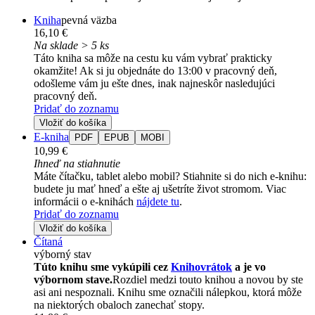
Kniha
pevná väzba
16,10 €
Na sklade > 5 ks
Táto kniha sa môže na cestu ku vám vybrať prakticky
okamžite! Ak si ju objednáte do 13:00 v pracovný deň,
odošleme vám ju ešte dnes, inak najneskôr nasledujúci
pracovný deň.
Pridať do zoznamu
Vložiť do košíka
E-kniha
PDF
EPUB
MOBI
10,99 €
Ihneď na stiahnutie
Máte čítačku, tablet alebo mobil? Stiahnite si do nich e-knihu:
budete ju mať hneď a ešte aj ušetríte život stromom. Viac
informácii o e-knihách
nájdete tu
.
Pridať do zoznamu
Vložiť do košíka
Čítaná
výborný stav
Túto knihu sme vykúpili cez
Knihovrátok
a je vo
výbornom stave.
Rozdiel medzi touto knihou a novou by ste
asi ani nespoznali. Knihu sme označili nálepkou, ktorá môže
na niektorých obaloch zanechať stopy.