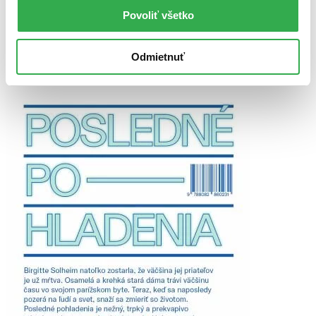
Top hodnotené
Povoliť všetko
Novinky
Najdrahšie
Najlacnejšie
Odmietnuť
Najvyššia zľava