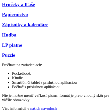
Hrnčeky a fľaše
Papiernictvo
Zápisníky a kalendáre
Hudba
LP platne
Puzzle
Prečítate na zariadeniach:
Pocketbook
Kindle
Smartfón či tablet s príslušnou aplikáciou
Počítač s príslušnou aplikáciou
Nie je možné meniť veľkosť písma, formát je preto vhodný skôr pre
väčšie obrazovky.
Viac informácií v
našich návodoch