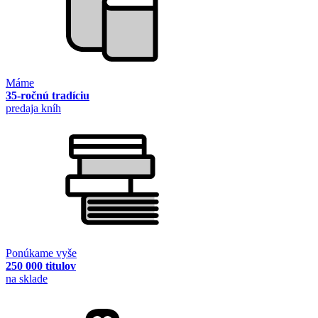
Máme
35-ročnú tradíciu
predaja kníh
Ponúkame vyše
250 000 titulov
na sklade