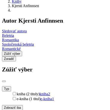
Knihy
Kjersti Anfinnsen
Autor Kjersti Anfinnsen
Sledovať autora
Beletria
Romantika
Spoločenská beletria
Romantické
Zúžiť výber
Zoradiť
Zúžiť výber
Typ
kniha (2 tituly)
kniha
2
e-kniha (1 titul)
e-kniha
1
Zobraziť iba