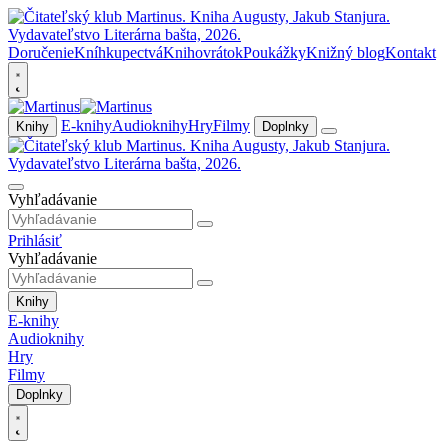
Doručenie
Kníhkupectvá
Knihovrátok
Poukážky
Knižný blog
Kontakt
E-knihy
Audioknihy
Hry
Filmy
Knihy
Doplnky
Vyhľadávanie
Prihlásiť
Vyhľadávanie
Knihy
E-knihy
Audioknihy
Hry
Filmy
Doplnky