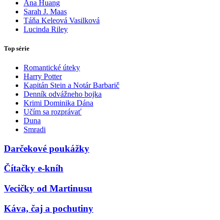
Ana Huang
Sarah J. Maas
Táňa Keleová Vasilková
Lucinda Riley
Top série
Romantické úteky
Harry Potter
Kapitán Stein a Notár Barbarič
Denník odvážneho bojka
Krimi Dominika Dána
Učím sa rozprávať
Duna
Smradi
Darčekové poukážky
Čítačky e-kníh
Vecičky od Martinusu
Káva, čaj a pochutiny