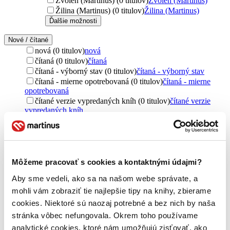
Zvolen (Martinus) (0 titulov)
Zvolen (Martinus)
Žilina (Martinus) (0 titulov)
Žilina (Martinus)
Ďalšie možnosti
Nové / čítané
nová (0 titulov)
nová
čítaná (0 titulov)
čítaná
čítaná - výborný stav (0 titulov)
čítaná - výborný stav
čítaná - mierne opotrebovaná (0 titulov)
čítaná - mierne
opotrebovaná
čítané verzie vypredaných kníh (0 titulov)
čítané verzie
vypredaných kníh
Jazyk
slovenčina (3 tituly)
slovenčina
3
Téma
Môžeme pracovať s cookies a kontaktnými údajmi?
rodina (3 tituly)
rodina
3
Aby sme vedeli, ako sa na našom webe správate, a
vzťahy (3 tituly)
vzťahy
3
láska (3 tituly)
láska
3
mohli vám zobraziť tie najlepšie tipy na knihy, zbierame
manželstvo (3 tituly)
manželstvo
3
cookies. Niektoré sú naozaj potrebné a bez nich by naša
túžba (3 tituly)
túžba
3
stránka vôbec nefungovala. Okrem toho používame
priateľstvo (3 tituly)
priateľstvo
3
analytické cookies, ktoré nám umožňujú zisťovať, ako