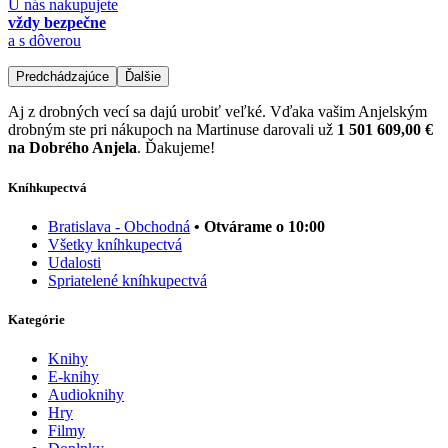
U nás nakupujete
vždy bezpečne
a s dôverou
Predchádzajúce
Ďalšie
Aj z drobných vecí sa dajú urobiť veľké. Vďaka vašim Anjelským
drobným ste pri nákupoch na Martinuse darovali už
1 501 609,00 €
na Dobrého Anjela
. Ďakujeme!
Kníhkupectvá
Bratislava - Obchodná
• Otvárame o 10:00
Všetky kníhkupectvá
Udalosti
Spriatelené kníhkupectvá
Kategórie
Knihy
E-knihy
Audioknihy
Hry
Filmy