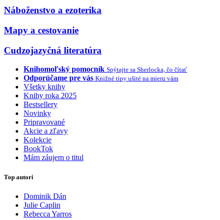
Náboženstvo a ezoterika
Mapy a cestovanie
Cudzojazyčná literatúra
Knihomoľský pomocník
Spýtajte sa Sherlocka, čo čítať
Odporúčame pre vás
Knižné tipy ušité na mieru vám
Všetky knihy
Knihy roka 2025
Bestsellery
Novinky
Pripravované
Akcie a zľavy
Kolekcie
BookTok
Mám záujem o titul
Top autori
Dominik Dán
Julie Caplin
Rebecca Yarros