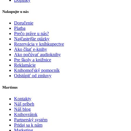
Doplnky
Nakupujte u nás
Doručenie
Platba
Prečo práve u nás?
Najčastejšie otázky
Rezervácia v kníhkupectve
Ako čítať e-knihy
Ako počúvať audioknihy
Pre školy a knižnice
Reklamácie
Knihomoľský pomocník
Odstúpiť od zmluvy
Martinus
Kontakty
Náš príbeh
Náš blog
Knihovrátok
Partnerský systém
Pridaj sa k nám
Marketing