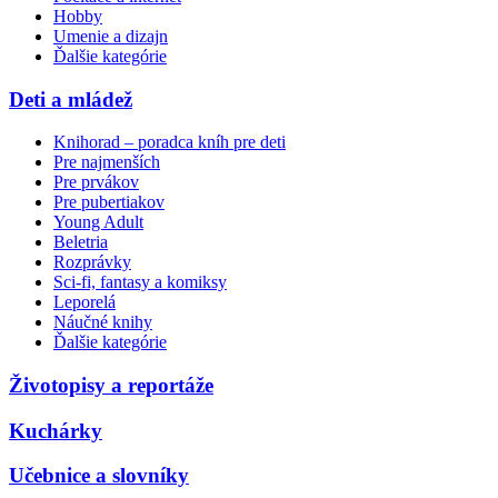
Hobby
Umenie a dizajn
Ďalšie kategórie
Deti a mládež
Knihorad – poradca kníh pre deti
Pre najmenších
Pre prvákov
Pre pubertiakov
Young Adult
Beletria
Rozprávky
Sci-fi, fantasy a komiksy
Leporelá
Náučné knihy
Ďalšie kategórie
Životopisy a reportáže
Kuchárky
Učebnice a slovníky