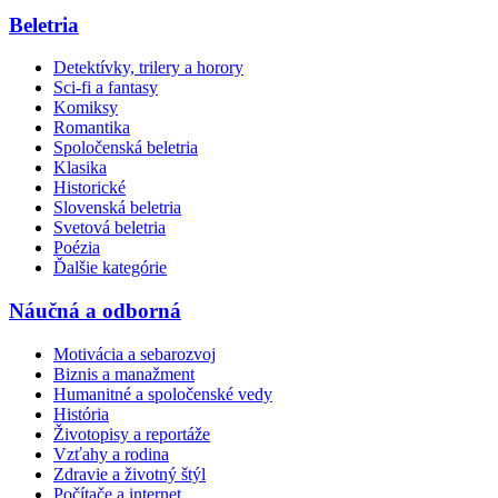
Beletria
Detektívky, trilery a horory
Sci-fi a fantasy
Komiksy
Romantika
Spoločenská beletria
Klasika
Historické
Slovenská beletria
Svetová beletria
Poézia
Ďalšie kategórie
Náučná a odborná
Motivácia a sebarozvoj
Biznis a manažment
Humanitné a spoločenské vedy
História
Životopisy a reportáže
Vzťahy a rodina
Zdravie a životný štýl
Počítače a internet