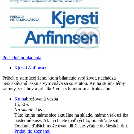
Posledné pohladenia
Kjersti Anfinnsen
Príbeh o starnúcej žene, ktorá bilancuje svoj život, nachádza
neočakávanú lásku a vyrovnáva sa so stratou. Kniha skúma témy
samoty, vzťahov a prijatia života s humorom aj trpkosťou.
Kniha
brožovaná väzba
15,50 €
Na sklade 4 ks
Túto knihu máme síce aktuálne na sklade, máme však už iba
posledné kusy. Ak ju chcete mať rýchlo, ponáhľajte sa!
Dodanie ďalších môže trvať dlhšie, zvyčajne do šiestich dní.
Pridať do zoznamu