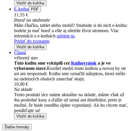
Vložiť do košíka
E-kniha
PDF
11,55 €
Ihneď na stiahnutie
Máte čítačku, tablet alebo mobil? Stiahnite si do nich e-knihu:
budete ju mať hneď a ešte aj ušetríte život stromom. Viac
informácii o e-knihách
nájdete tu
.
Pridať do zoznamu
Vložiť do košíka
Čítaná
výborný stav
Túto knihu sme vykúpili cez
Knihovrátok
a je vo
výbornom stave.
Rozdiel medzi touto knihou a novou by ste
asi ani nespoznali. Knihu sme označili nálepkou, ktorá môže
na niektorých obaloch zanechať stopy.
10,90 €
Na sklade
Tento produkt síce máme aktuálne na sklade, máme však už
iba posledné kusy a ďalšie už nemá ani distribútor, preto je
možné, že bude onedlho úplne vypredaný. Ak ho chcete mať,
ponáhľajte sa!
Vložiť do košíka
Ďalšie formáty