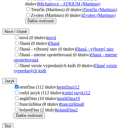
titulov)
Michalovce - ATRIUM (Martinus)
Trenčín (Martinus) (0 titulov)
Trenčín (Martinus)
Zvolen (Martinus) (0 titulov)
Zvolen (Martinus)
Ďalšie možnosti
Nové / čítané
nová (0 titulov)
nová
čítaná (0 titulov)
čítaná
čítaná - výborný stav (0 titulov)
čítaná - výborný stav
čítaná - mierne opotrebovaná (0 titulov)
čítaná - mierne
opotrebovaná
čítané verzie vypredaných kníh (0 titulov)
čítané verzie
vypredaných kníh
Jazyk
nemčina (112 titulov)
nemčina
112
cudzí jazyk (112 titulov)
cudzí jazyk
112
angličtina (10 titulov)
angličtina
10
francúzština (8 titulov)
francúzština
8
holandčina (2 tituly)
holandčina
2
Ďalšie možnosti
Štýl