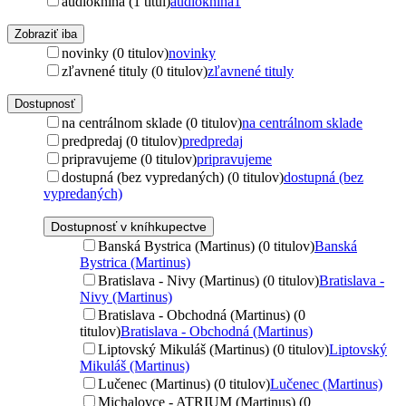
audiokniha (1 titul)
audiokniha
1
Zobraziť iba
novinky (0 titulov)
novinky
zľavnené tituly (0 titulov)
zľavnené tituly
Dostupnosť
na centrálnom sklade (0 titulov)
na centrálnom sklade
predpredaj (0 titulov)
predpredaj
pripravujeme (0 titulov)
pripravujeme
dostupná (bez vypredaných) (0 titulov)
dostupná (bez
vypredaných)
Dostupnosť v kníhkupectve
Banská Bystrica (Martinus) (0 titulov)
Banská
Bystrica (Martinus)
Bratislava - Nivy (Martinus) (0 titulov)
Bratislava -
Nivy (Martinus)
Bratislava - Obchodná (Martinus) (0
titulov)
Bratislava - Obchodná (Martinus)
Liptovský Mikuláš (Martinus) (0 titulov)
Liptovský
Mikuláš (Martinus)
Lučenec (Martinus) (0 titulov)
Lučenec (Martinus)
Michalovce - ATRIUM (Martinus) (0