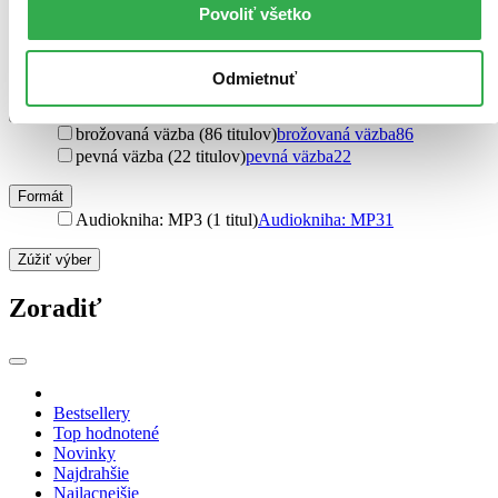
Arena (1 titul)
Arena
1
Povoliť všetko
RH Verlagsgruppe (1 titul)
RH Verlagsgruppe
1
Forgotten Books (1 titul)
Forgotten Books
1
Ďalšie možnosti
Odmietnuť
Väzba
brožovaná väzba (86 titulov)
brožovaná väzba
86
pevná väzba (22 titulov)
pevná väzba
22
Formát
Audiokniha: MP3 (1 titul)
Audiokniha: MP3
1
Zúžiť výber
Zoradiť
Bestsellery
Top hodnotené
Novinky
Najdrahšie
Najlacnejšie