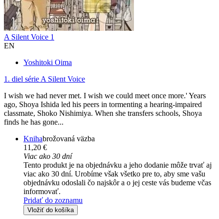
A Silent Voice 1
EN
Yoshitoki Oima
1. diel série
A Silent Voice
I wish we had never met. I wish we could meet once more.' Years
ago, Shoya Ishida led his peers in tormenting a hearing-impaired
classmate, Shoko Nishimiya. When she transfers schools, Shoya
finds he has gone...
Kniha
brožovaná väzba
11,20 €
Viac ako 30 dní
Tento produkt je na objednávku a jeho dodanie môže trvať aj
viac ako 30 dní. Urobíme však všetko pre to, aby sme vašu
objednávku odoslali čo najskôr a o jej ceste vás budeme včas
informovať.
Pridať do zoznamu
Vložiť do košíka