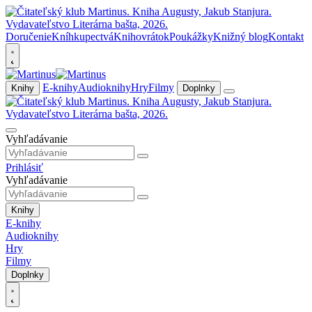
Doručenie
Kníhkupectvá
Knihovrátok
Poukážky
Knižný blog
Kontakt
E-knihy
Audioknihy
Hry
Filmy
Knihy
Doplnky
Vyhľadávanie
Prihlásiť
Vyhľadávanie
Knihy
E-knihy
Audioknihy
Hry
Filmy
Doplnky