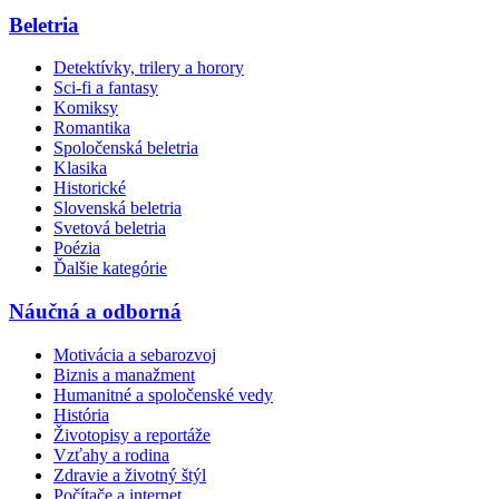
Beletria
Detektívky, trilery a horory
Sci-fi a fantasy
Komiksy
Romantika
Spoločenská beletria
Klasika
Historické
Slovenská beletria
Svetová beletria
Poézia
Ďalšie kategórie
Náučná a odborná
Motivácia a sebarozvoj
Biznis a manažment
Humanitné a spoločenské vedy
História
Životopisy a reportáže
Vzťahy a rodina
Zdravie a životný štýl
Počítače a internet