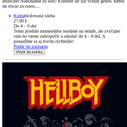
deutscher Nationalität zu sein? Konnten sie zur Schule gehen, hatten
sie etwas zu essen....
Kniha
brožovaná väzba
27,90 €
Do 4 – 9 dní
Tento produkt momentálne nemáme na sklade, ale zvyčajne
vám ho vieme zabezpečiť a odoslať do 4 – 9 dní. A
posnažíme sa aj trochu rýchlejšie!
Pridať do zoznamu
Vložiť do košíka