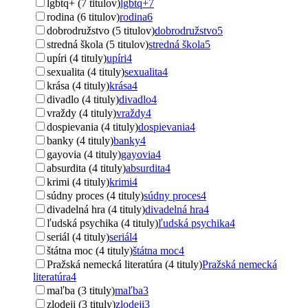
lgbtq+ (7 titulov)
lgbtq+
7
rodina (6 titulov)
rodina
6
dobrodružstvo (5 titulov)
dobrodružstvo
5
stredná škola (5 titulov)
stredná škola
5
upíri (4 tituly)
upíri
4
sexualita (4 tituly)
sexualita
4
krása (4 tituly)
krása
4
divadlo (4 tituly)
divadlo
4
vraždy (4 tituly)
vraždy
4
dospievania (4 tituly)
dospievania
4
banky (4 tituly)
banky
4
gayovia (4 tituly)
gayovia
4
absurdita (4 tituly)
absurdita
4
krimi (4 tituly)
krimi
4
súdny proces (4 tituly)
súdny proces
4
divadelná hra (4 tituly)
divadelná hra
4
ľudská psychika (4 tituly)
ľudská psychika
4
seriál (4 tituly)
seriál
4
štátna moc (4 tituly)
štátna moc
4
Pražská nemecká literatúra (4 tituly)
Pražská nemecká
literatúra
4
maľba (3 tituly)
maľba
3
zlodeji (3 tituly)
zlodeji
3