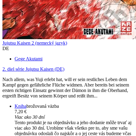
Jujutsu Kaisen 2 (nemecký jazyk)
DE
Gege Akutami
2. diel série
Jujutsu Kaisen (DE)
Nach allem, was Yuji erlebt hat, will er sein restliches Leben dem
Kampf gegen gefährliche Flüche widmen. Aber bereits bei seinem
ersten richtigen Einsatz gewinnt der Dämon in ihm die Oberhand,
ergreift Besitz von seinem Körper und reißt ihm...
Kniha
brožovaná väzba
7,20 €
Viac ako 30 dní
Tento produkt je na objednávku a jeho dodanie môže trvať aj
viac ako 30 dní. Urobíme však všetko pre to, aby sme vašu
objednávku odoslali čo najskôr a o jej ceste vás budeme včas