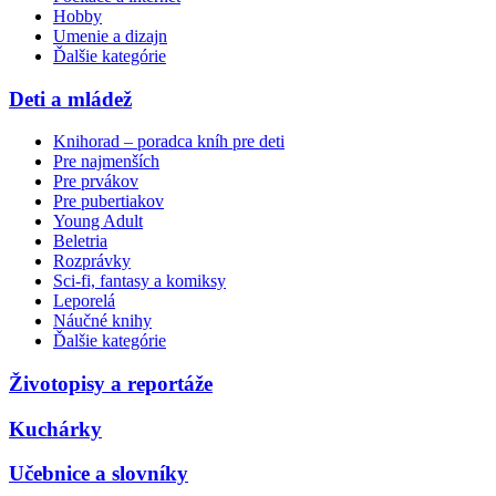
Hobby
Umenie a dizajn
Ďalšie kategórie
Deti a mládež
Knihorad – poradca kníh pre deti
Pre najmenších
Pre prvákov
Pre pubertiakov
Young Adult
Beletria
Rozprávky
Sci-fi, fantasy a komiksy
Leporelá
Náučné knihy
Ďalšie kategórie
Životopisy a reportáže
Kuchárky
Učebnice a slovníky