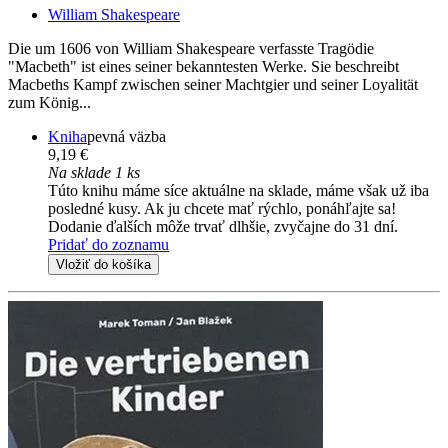
William Shakespeare
Die um 1606 von William Shakespeare verfasste Tragödie
"Macbeth" ist eines seiner bekanntesten Werke. Sie beschreibt
Macbeths Kampf zwischen seiner Machtgier und seiner Loyalität
zum König...
Kniha
pevná väzba
9,19 €
Na sklade 1 ks
Túto knihu máme síce aktuálne na sklade, máme však už iba
posledné kusy. Ak ju chcete mať rýchlo, ponáhľajte sa!
Dodanie ďalších môže trvať dlhšie, zvyčajne do 31 dní.
Pridať do zoznamu
Vložiť do košíka