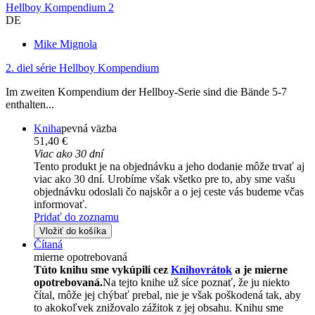
Hellboy Kompendium 2
DE
Mike Mignola
2. diel série
Hellboy Kompendium
Im zweiten Kompendium der Hellboy-Serie sind die Bände 5-7
enthalten...
Kniha
pevná väzba
51,40 €
Viac ako 30 dní
Tento produkt je na objednávku a jeho dodanie môže trvať aj
viac ako 30 dní. Urobíme však všetko pre to, aby sme vašu
objednávku odoslali čo najskôr a o jej ceste vás budeme včas
informovať.
Pridať do zoznamu
Vložiť do košíka
Čítaná
mierne opotrebovaná
Túto knihu sme vykúpili cez
Knihovrátok
a je mierne
opotrebovaná.
Na tejto knihe už síce poznať, že ju niekto
čítal, môže jej chýbať prebal, nie je však poškodená tak, aby
to akokoľvek znižovalo zážitok z jej obsahu. Knihu sme