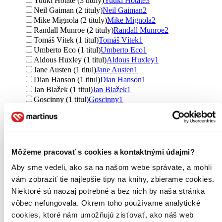
Yuuki Hotate (3 tituly)
Yuuki Hotate
3
Neil Gaiman (2 tituly)
Neil Gaiman
2
Mike Mignola (2 tituly)
Mike Mignola
2
Randall Munroe (2 tituly)
Randall Munroe
2
Tomáš Vítek (1 titul)
Tomáš Vítek
1
Umberto Eco (1 titul)
Umberto Eco
1
Aldous Huxley (1 titul)
Aldous Huxley
1
Jane Austen (1 titul)
Jane Austen
1
Dian Hanson (1 titul)
Dian Hanson
1
Jan Blažek (1 titul)
Jan Blažek
1
Goscinny (1 titul)
Goscinny
1
Tomáš Chlud (1 titul)
Tomáš Chlud
1
Joana Torres (1 titul)
Joana Torres
1
Wilhelm Busch (1 titul)
Wilhelm Busch
1
Erhard Dietl (1 titul)
Erhard Dietl
1
Ďalšie možnosti
Môžeme pracovať s cookies a kontaktnými údajmi?
Aby sme vedeli, ako sa na našom webe správate, a mohli
Vydavateľstvo
Kazé Manga (16 titulov)
Kazé Manga
16
vám zobraziť tie najlepšie tipy na knihy, zbierame cookies.
Egmont Books (12 titulov)
Egmont Books
12
Niektoré sú naozaj potrebné a bez nich by naša stránka
Carlsen Verlag (12 titulov)
Carlsen Verlag
12
vôbec nefungovala. Okrem toho používame analytické
Panini Books (9 titulov)
Panini Books
9
cookies, ktoré nám umožňujú zisťovať, ako náš web
Cross Cult (7 titulov)
Cross Cult
7