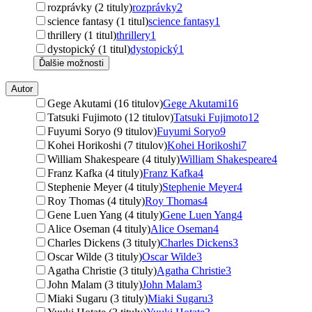
rozprávky (2 tituly)
rozprávky
2
science fantasy (1 titul)
science fantasy
1
thrillery (1 titul)
thrillery
1
dystopický (1 titul)
dystopický
1
Ďalšie možnosti
Autor
Gege Akutami (16 titulov)
Gege Akutami
16
Tatsuki Fujimoto (12 titulov)
Tatsuki Fujimoto
12
Fuyumi Soryo (9 titulov)
Fuyumi Soryo
9
Kohei Horikoshi (7 titulov)
Kohei Horikoshi
7
William Shakespeare (4 tituly)
William Shakespeare
4
Franz Kafka (4 tituly)
Franz Kafka
4
Stephenie Meyer (4 tituly)
Stephenie Meyer
4
Roy Thomas (4 tituly)
Roy Thomas
4
Gene Luen Yang (4 tituly)
Gene Luen Yang
4
Alice Oseman (4 tituly)
Alice Oseman
4
Charles Dickens (3 tituly)
Charles Dickens
3
Oscar Wilde (3 tituly)
Oscar Wilde
3
Agatha Christie (3 tituly)
Agatha Christie
3
John Malam (3 tituly)
John Malam
3
Miaki Sugaru (3 tituly)
Miaki Sugaru
3