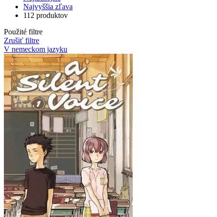
Najvyššia zľava
112 produktov
Použité filtre
Zrušiť filtre
V nemeckom jazyku