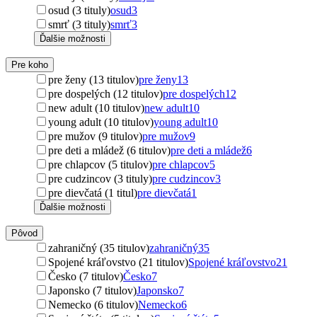
osud (3 tituly)
osud
3
smrť (3 tituly)
smrť
3
Ďalšie možnosti
Pre koho
pre ženy (13 titulov)
pre ženy
13
pre dospelých (12 titulov)
pre dospelých
12
new adult (10 titulov)
new adult
10
young adult (10 titulov)
young adult
10
pre mužov (9 titulov)
pre mužov
9
pre deti a mládež (6 titulov)
pre deti a mládež
6
pre chlapcov (5 titulov)
pre chlapcov
5
pre cudzincov (3 tituly)
pre cudzincov
3
pre dievčatá (1 titul)
pre dievčatá
1
Ďalšie možnosti
Pôvod
zahraničný (35 titulov)
zahraničný
35
Spojené kráľovstvo (21 titulov)
Spojené kráľovstvo
21
Česko (7 titulov)
Česko
7
Japonsko (7 titulov)
Japonsko
7
Nemecko (6 titulov)
Nemecko
6