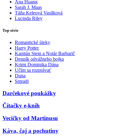
Ana Huang
Sarah J. Maas
Táňa Keleová Vasilková
Lucinda Riley
Top série
Romantické úteky
Harry Potter
Kapitán Stein a Notár Barbarič
Denník odvážneho bojka
Krimi Dominika Dána
Učím sa rozprávať
Duna
Smradi
Darčekové poukážky
Čítačky e-kníh
Vecičky od Martinusu
Káva, čaj a pochutiny