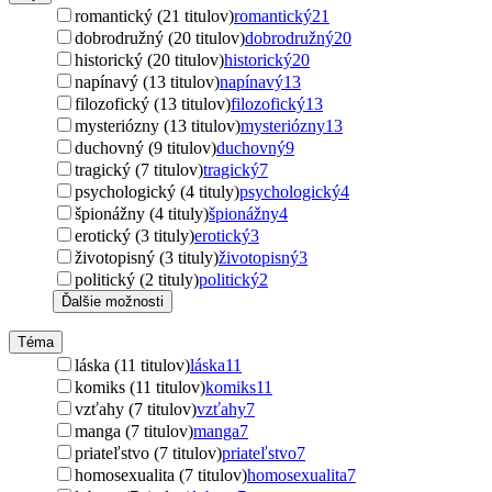
romantický (21 titulov)
romantický
21
dobrodružný (20 titulov)
dobrodružný
20
historický (20 titulov)
historický
20
napínavý (13 titulov)
napínavý
13
filozofický (13 titulov)
filozofický
13
mysteriózny (13 titulov)
mysteriózny
13
duchovný (9 titulov)
duchovný
9
tragický (7 titulov)
tragický
7
psychologický (4 tituly)
psychologický
4
špionážny (4 tituly)
špionážny
4
erotický (3 tituly)
erotický
3
životopisný (3 tituly)
životopisný
3
politický (2 tituly)
politický
2
Ďalšie možnosti
Téma
láska (11 titulov)
láska
11
komiks (11 titulov)
komiks
11
vzťahy (7 titulov)
vzťahy
7
manga (7 titulov)
manga
7
priateľstvo (7 titulov)
priateľstvo
7
homosexualita (7 titulov)
homosexualita
7