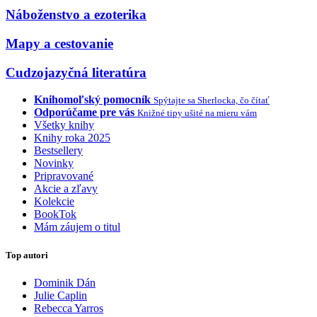
Náboženstvo a ezoterika
Mapy a cestovanie
Cudzojazyčná literatúra
Knihomoľský pomocník
Spýtajte sa Sherlocka, čo čítať
Odporúčame pre vás
Knižné tipy ušité na mieru vám
Všetky knihy
Knihy roka 2025
Bestsellery
Novinky
Pripravované
Akcie a zľavy
Kolekcie
BookTok
Mám záujem o titul
Top autori
Dominik Dán
Julie Caplin
Rebecca Yarros