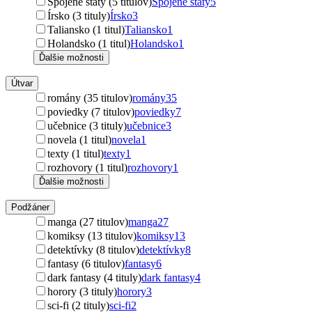
Spojené štáty (5 titulov)
Spojené štáty
5
Írsko (3 tituly)
Írsko
3
Taliansko (1 titul)
Taliansko
1
Holandsko (1 titul)
Holandsko
1
Ďalšie možnosti
Útvar
romány (35 titulov)
romány
35
poviedky (7 titulov)
poviedky
7
učebnice (3 tituly)
učebnice
3
novela (1 titul)
novela
1
texty (1 titul)
texty
1
rozhovory (1 titul)
rozhovory
1
Ďalšie možnosti
Podžáner
manga (27 titulov)
manga
27
komiksy (13 titulov)
komiksy
13
detektívky (8 titulov)
detektívky
8
fantasy (6 titulov)
fantasy
6
dark fantasy (4 tituly)
dark fantasy
4
horory (3 tituly)
horory
3
sci-fi (2 tituly)
sci-fi
2