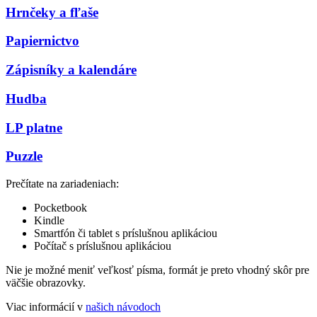
Hrnčeky a fľaše
Papiernictvo
Zápisníky a kalendáre
Hudba
LP platne
Puzzle
Prečítate na zariadeniach:
Pocketbook
Kindle
Smartfón či tablet s príslušnou aplikáciou
Počítač s príslušnou aplikáciou
Nie je možné meniť veľkosť písma, formát je preto vhodný skôr pre
väčšie obrazovky.
Viac informácií v
našich návodoch