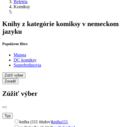
Beletria
Komiksy
Knihy z kategórie komiksy v nemeckom
jazyku
Populárne filtre
Manga
DC komiksy
Superhrdinovia
Zúžiť výber
Zoradiť
Zúžiť výber
Typ
kniha (111 titulov)
kniha
111