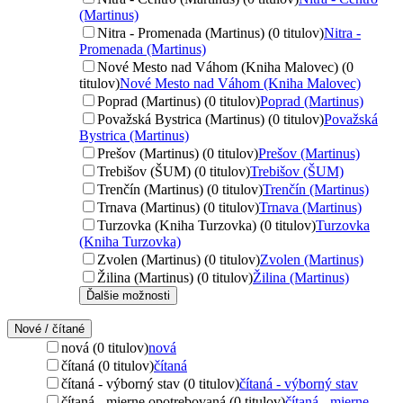
(Martinus)
Nitra - Promenada (Martinus) (0 titulov)
Nitra -
Promenada (Martinus)
Nové Mesto nad Váhom (Kniha Malovec) (0
titulov)
Nové Mesto nad Váhom (Kniha Malovec)
Poprad (Martinus) (0 titulov)
Poprad (Martinus)
Považská Bystrica (Martinus) (0 titulov)
Považská
Bystrica (Martinus)
Prešov (Martinus) (0 titulov)
Prešov (Martinus)
Trebišov (ŠUM) (0 titulov)
Trebišov (ŠUM)
Trenčín (Martinus) (0 titulov)
Trenčín (Martinus)
Trnava (Martinus) (0 titulov)
Trnava (Martinus)
Turzovka (Kniha Turzovka) (0 titulov)
Turzovka
(Kniha Turzovka)
Zvolen (Martinus) (0 titulov)
Zvolen (Martinus)
Žilina (Martinus) (0 titulov)
Žilina (Martinus)
Ďalšie možnosti
Nové / čítané
nová (0 titulov)
nová
čítaná (0 titulov)
čítaná
čítaná - výborný stav (0 titulov)
čítaná - výborný stav
čítaná - mierne opotrebovaná (0 titulov)
čítaná - mierne