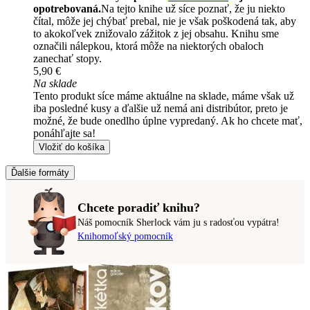
opotrebovaná.
Na tejto knihe už síce poznať, že ju niekto
čítal, môže jej chýbať prebal, nie je však poškodená tak, aby
to akokoľvek znižovalo zážitok z jej obsahu. Knihu sme
označili nálepkou, ktorá môže na niektorých obaloch
zanechať stopy.
5,90 €
Na sklade
Tento produkt síce máme aktuálne na sklade, máme však už
iba posledné kusy a ďalšie už nemá ani distribútor, preto je
možné, že bude onedlho úplne vypredaný. Ak ho chcete mať,
ponáhľajte sa!
Vložiť do košíka
Ďalšie formáty
Chcete poradiť knihu?
Náš pomocník Sherlock vám ju s radosťou vypátra!
Knihomoľský pomocník