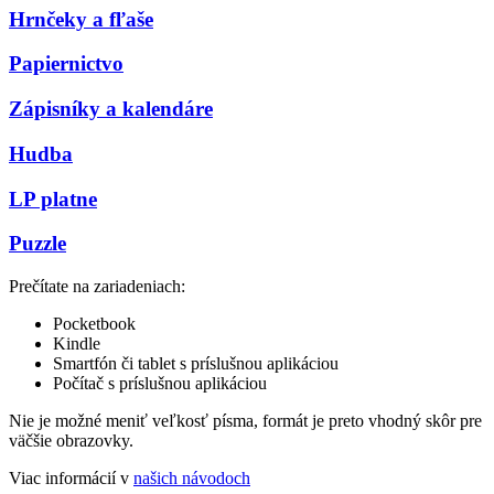
Hrnčeky a fľaše
Papiernictvo
Zápisníky a kalendáre
Hudba
LP platne
Puzzle
Prečítate na zariadeniach:
Pocketbook
Kindle
Smartfón či tablet s príslušnou aplikáciou
Počítač s príslušnou aplikáciou
Nie je možné meniť veľkosť písma, formát je preto vhodný skôr pre
väčšie obrazovky.
Viac informácií v
našich návodoch