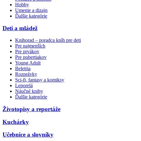
Hobby
Umenie a dizajn
Ďalšie kategórie
Deti a mládež
Knihorad – poradca kníh pre deti
Pre najmenších
Pre prvákov
Pre pubertiakov
Young Adult
Beletria
Rozprávky
Sci-fi, fantasy a komiksy
Leporelá
Náučné knihy
Ďalšie kategórie
Životopisy a reportáže
Kuchárky
Učebnice a slovníky