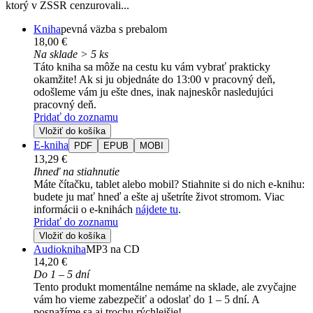
ktorý v ZSSR cenzurovali...
Kniha
pevná väzba s prebalom
18,00 €
Na sklade > 5 ks
Táto kniha sa môže na cestu ku vám vybrať prakticky
okamžite! Ak si ju objednáte do 13:00 v pracovný deň,
odošleme vám ju ešte dnes, inak najneskôr nasledujúci
pracovný deň.
Pridať do zoznamu
Vložiť do košíka
E-kniha
PDF
EPUB
MOBI
13,29 €
Ihneď na stiahnutie
Máte čítačku, tablet alebo mobil? Stiahnite si do nich e-knihu:
budete ju mať hneď a ešte aj ušetríte život stromom. Viac
informácii o e-knihách
nájdete tu
.
Pridať do zoznamu
Vložiť do košíka
Audiokniha
MP3 na CD
14,20 €
Do 1 – 5 dní
Tento produkt momentálne nemáme na sklade, ale zvyčajne
vám ho vieme zabezpečiť a odoslať do 1 – 5 dní. A
posnažíme sa aj trochu rýchlejšie!