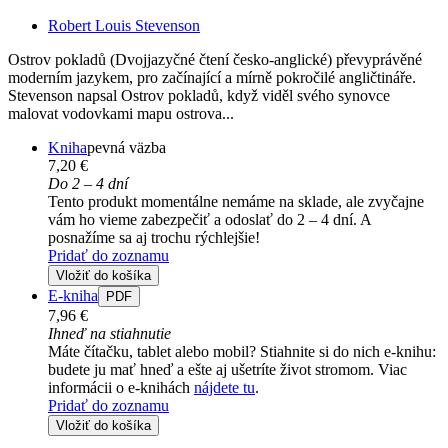
Robert Louis Stevenson
Ostrov pokladů (Dvojjazyčné čtení česko-anglické) převyprávěné
moderním jazykem, pro začínající a mírně pokročilé angličtináře.
Stevenson napsal Ostrov pokladů, když viděl svého synovce
malovat vodovkami mapu ostrova...
Kniha
pevná väzba
7,20 €
Do 2 – 4 dní
Tento produkt momentálne nemáme na sklade, ale zvyčajne
vám ho vieme zabezpečiť a odoslať do 2 – 4 dní. A
posnažíme sa aj trochu rýchlejšie!
Pridať do zoznamu
Vložiť do košíka
E-kniha
PDF
7,96 €
Ihneď na stiahnutie
Máte čítačku, tablet alebo mobil? Stiahnite si do nich e-knihu:
budete ju mať hneď a ešte aj ušetríte život stromom. Viac
informácii o e-knihách
nájdete tu
.
Pridať do zoznamu
Vložiť do košíka