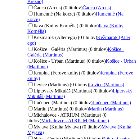
Brezno)
Čadca (Arcus) (0 titulov)
Čadca (Arcus)
Humenné (Na korze) (0 titulov)
Humenné (Na
korze)
Ilava (Knihy Kornélia) (0 titulov)
Ilava (Knihy
Kornélia)
Kežmarok (Alter ego) (0 titulov)
Kežmarok (Alter
ego)
Košice - Galéria (Martinus) (0 titulov)
Košice -
Galéria (Martinus)
Košice - Urban (Martinus) (0 titulov)
Košice - Urban
(Martinus)
Krupina (Ferove knihy) (0 titulov)
Krupina (Ferove
knihy)
Levice (Martinus) (0 titulov)
Levice (Martinus)
Liptovský Mikuláš (Martinus) (0 titulov)
Liptovský
Mikuláš (Martinus)
Lučenec (Martinus) (0 titulov)
Lučenec (Martinus)
Martin (Martinus) (0 titulov)
Martin (Martinus)
Michalovce - ATRIUM (Martinus) (0
titulov)
Michalovce - ATRIUM (Martinus)
Myjava (Kniha Myjava) (0 titulov)
Myjava (Kniha
Myjava)
Nitra - Centro (Martinus) (0 titulov)
Nitra - Centro