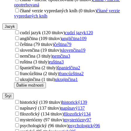
opotrebovaná
čítané verzie vypredaných kníh (0 titulov)
čítané verzie
vypredaných kníh
Jazyk
cudzí jazyk (120 titulov)
cudzí jazyk
120
angličtina (109 titulov)
angličtina
109
čeština (79 titulov)
čeština
79
slovenčina (19 titulov)
slovenčina
19
nemčina (3 tituly)
nemčina
3
ruština (3 tituly)
ruština
3
španielčina (2 tituly)
španielčina
2
francúzština (2 tituly)
francúzština
2
ukrajinčina (1 titul)
ukrajinčina
1
Ďalšie možnosti
Štýl
historický (139 titulov)
historický
139
napínavý (137 titulov)
napínavý
137
filozofický (134 titulov)
filozofický
134
mysteriózny (97 titulov)
mysteriózny
97
psychologický (96 titulov)
psychologický
96