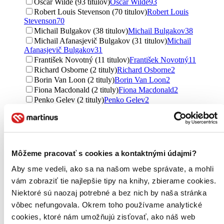
Oscar Wilde (93 titulov)
Oscar Wilde
93
Robert Louis Stevenson (70 titulov)
Robert Louis
Stevenson
70
Michail Bulgakov (38 titulov)
Michail Bulgakov
38
Michail Afanasjevič Bulgakov (31 titulov)
Michail
Afanasjevič Bulgakov
31
František Novotný (11 titulov)
František Novotný
11
Richard Osborne (2 tituly)
Richard Osborne
2
Borin Van Loon (2 tituly)
Borin Van Loon
2
Fiona Macdonald (2 tituly)
Fiona Macdonald
2
Penko Gelev (2 tituly)
Penko Gelev
2
Ďalšie možnosti
Vydavateľstvo
Penguin Books (15 titulov)
Penguin Books
15
Slovart (11 titulov)
Slovart
11
Môžeme pracovať s cookies a kontaktnými údajmi?
Odeon (6 titulov)
Odeon
6
Aby sme vedeli, ako sa na našom webe správate, a mohli
Odeon CZ (6 titulov)
Odeon CZ
6
Vintage (5 titulov)
Vintage
5
vám zobraziť tie najlepšie tipy na knihy, zbierame cookies.
William Collins (5 titulov)
William Collins
5
Niektoré sú naozaj potrebné a bez nich by naša stránka
Arcturus (5 titulov)
Arcturus
5
vôbec nefungovala. Okrem toho používame analytické
Edice knihy Omega (5 titulov)
Edice knihy Omega
5
cookies, ktoré nám umožňujú zisťovať, ako náš web
CooBoo CZ (5 titulov)
CooBoo CZ
5