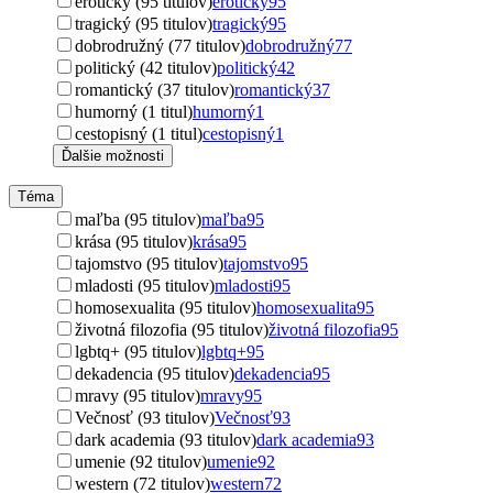
erotický (95 titulov)
erotický
95
tragický (95 titulov)
tragický
95
dobrodružný (77 titulov)
dobrodružný
77
politický (42 titulov)
politický
42
romantický (37 titulov)
romantický
37
humorný (1 titul)
humorný
1
cestopisný (1 titul)
cestopisný
1
Ďalšie možnosti
Téma
maľba (95 titulov)
maľba
95
krása (95 titulov)
krása
95
tajomstvo (95 titulov)
tajomstvo
95
mladosti (95 titulov)
mladosti
95
homosexualita (95 titulov)
homosexualita
95
životná filozofia (95 titulov)
životná filozofia
95
lgbtq+ (95 titulov)
lgbtq+
95
dekadencia (95 titulov)
dekadencia
95
mravy (95 titulov)
mravy
95
Večnosť (93 titulov)
Večnosť
93
dark academia (93 titulov)
dark academia
93
umenie (92 titulov)
umenie
92
western (72 titulov)
western
72