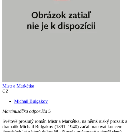
Mistr a Markétka
CZ
Michail Bulgakov
Martinusáčka odporúča
5
Světově proslulý román Mistr a Markétka, na němž ruský prozaik a
dramatik Michail Bulgakov (1891–1940) začal pracovat koncem
dvacátých let a který dokončil, již zcela vyčerpaný a téměř slepý,