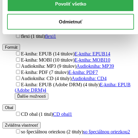
Povoliť všetko
Väzba
pevná väzba (88 titulov)
pevná väzba
88
brožovaná väzba (80 titulov)
brožovaná väzba
80
Odmietnuť
pevná väzba s prebalom (10 titulov)
pevná väzba s
prebalom
10
flexi (1 titul)
flexi
1
Formát
E-kniha: EPUB (14 titulov)
E-kniha: EPUB
14
E-kniha: MOBI (10 titulov)
E-kniha: MOBI
10
Audiokniha: MP3 (9 titulov)
Audiokniha: MP3
9
E-kniha: PDF (7 titulov)
E-kniha: PDF
7
Audiokniha: CD (4 tituly)
Audiokniha: CD
4
E-kniha: EPUB (Adobe DRM) (4 tituly)
E-kniha: EPUB
(Adobe DRM)
4
Ďalšie možnosti
Obal
CD obal (1 titul)
CD obal
1
Zvláštna vlastnosť
so špeciálnou oriezkou (2 tituly)
so špeciálnou oriezkou
2