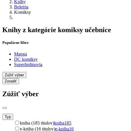
Knihy
Beletria
Komiksy
Knihy z kategórie komiksy učebnice
Populárne filtre
Manga
DC komiksy
Superhrdinovia
Zúžiť výber
Zoradiť
Zúžiť výber
Typ
kniha (185 titulov)
kniha
185
e-kniha (16 titulov)
e-kniha
16