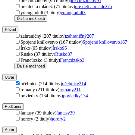
pre cudzincov (95 titulov)
pre cudzincov
95
pre deti a mládež (75 titulov)
pre deti a mládež
75
young adult (3 tituly)
young adult
3
Ďalšie možnosti
Pôvod
zahraničný (207 titulov)
zahraničný
207
Spojené kráľovstvo (167 titulov)
Spojené kráľovstvo
167
Írsko (95 titulov)
Írsko
95
Rusko (37 titulov)
Rusko
37
Francúzsko (3 tituly)
Francúzsko
3
Ďalšie možnosti
Útvar
učebnice (214 titulov)
učebnice
214
romány (211 titulov)
romány
211
poviedky (134 titulov)
poviedky
134
Podžáner
fantasy (39 titulov)
fantasy
39
horory (2 tituly)
horory
2
Autor