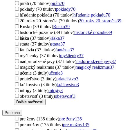
piráti (70 titulov)
piráti
70
poklady (70 titulov)
poklady
70
hľadanie pokladu (70 titulov)
hľadanie pokladu
70
20. roky 20. storočia (39 titulov)
20. roky 20. storočia
39
Rusko (39 titulov)
Rusko
39
historické pozadie (39 titulov)
historické pozadie
39
láska (37 titulov)
láska
37
strata (37 titulov)
strata
37
fantázia (37 titulov)
fantázia
37
myšlienky (37 titulov)
myšlienky
37
nadprirodzené javy (37 titulov)
nadprirodzené javy
37
magický realizmus (37 titulov)
magický realizmus
37
učenie (3 tituly)
učenie
3
priateľstvo (3 tituly)
priateľstvo
3
kráľovstvo (3 tituly)
kráľovstvo
3
intrigy (3 tituly)
intrigy
3
obetavosť (3 tituly)
obetavosť
3
Ďalšie možnosti
Pre koho
pre ženy (135 titulov)
pre ženy
135
pre mužov (135 titulov)
pre mužov
135