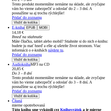
Tento produkt momentálne nemáme na sklade, ale zvyčajne
vám ho vieme zabezpečiť a odoslať do 2 – 3 dní. A
posnažíme sa aj trochu rýchlejšie!
Pridať do zoznamu
Vložiť do košíka
E-kniha
EPUB
MOBI
14,18 €
Ihneď na stiahnutie
Máte čítačku, tablet alebo mobil? Stiahnite si do nich e-knihu:
budete ju mať hneď a ešte aj ušetríte život stromom. Viac
informácii o e-knihách
nájdete tu
.
Pridať do zoznamu
Vložiť do košíka
Audiokniha
MP3 na CD
20,85 €
Do 3 – 8 dní
Tento produkt momentálne nemáme na sklade, ale zvyčajne
vám ho vieme zabezpečiť a odoslať do 3 – 8 dní. A
posnažíme sa aj trochu rýchlejšie!
Pridať do zoznamu
Vložiť do košíka
Čítaná
mierne opotrebovaná
Túto knihu sme vykúpili cez
Knihovrátok
a je mierne