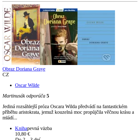
Obraz Doriana Graye
CZ
Oscar Wilde
Martinusák odporúča
5
Jediná rozsáhlejší próza Oscara Wilda předvádí na fantastickém
příběhu aristokrata, jemuž kouzelná moc propůjčila věčnou krásu a
mládí...
Kniha
pevná väzba
10,80 €
Do 2 – 3 dní