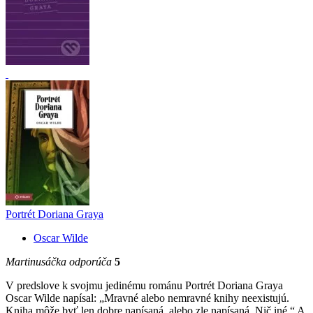
Portrét Doriana Graya
Oscar Wilde
Martinusáčka odporúča
5
V predslove k svojmu jedinému románu Portrét Doriana Graya
Oscar Wilde napísal: „Mravné alebo nemravné knihy neexistujú.
Kniha môže byť len dobre napísaná, alebo zle napísaná. Nič iné.“ A