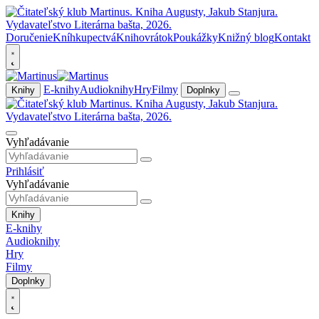
Doručenie
Kníhkupectvá
Knihovrátok
Poukážky
Knižný blog
Kontakt
E-knihy
Audioknihy
Hry
Filmy
Knihy
Doplnky
Vyhľadávanie
Prihlásiť
Vyhľadávanie
Knihy
E-knihy
Audioknihy
Hry
Filmy
Doplnky