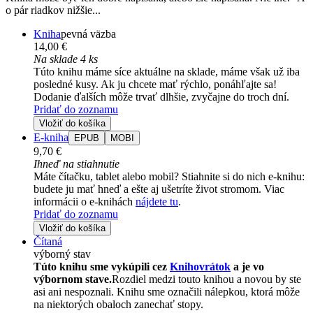
o pár riadkov nižšie...
Kniha
pevná väzba
14,00 €
Na sklade 4 ks
Túto knihu máme síce aktuálne na sklade, máme však už iba
posledné kusy. Ak ju chcete mať rýchlo, ponáhľajte sa!
Dodanie ďalších môže trvať dlhšie, zvyčajne do troch dní.
Pridať do zoznamu
Vložiť do košíka
E-kniha
EPUB
MOBI
9,70 €
Ihneď na stiahnutie
Máte čítačku, tablet alebo mobil? Stiahnite si do nich e-knihu:
budete ju mať hneď a ešte aj ušetríte život stromom. Viac
informácii o e-knihách
nájdete tu
.
Pridať do zoznamu
Vložiť do košíka
Čítaná
výborný stav
Túto knihu sme vykúpili cez
Knihovrátok
a je vo
výbornom stave.
Rozdiel medzi touto knihou a novou by ste
asi ani nespoznali. Knihu sme označili nálepkou, ktorá môže
na niektorých obaloch zanechať stopy.