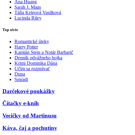
Ana Huang
Sarah J. Maas
Táňa Keleová Vasilková
Lucinda Riley
Top série
Romantické úteky
Harry Potter
Kapitán Stein a Notár Barbarič
Denník odvážneho bojka
Krimi Dominika Dána
Učím sa rozprávať
Duna
Smradi
Darčekové poukážky
Čítačky e-kníh
Vecičky od Martinusu
Káva, čaj a pochutiny