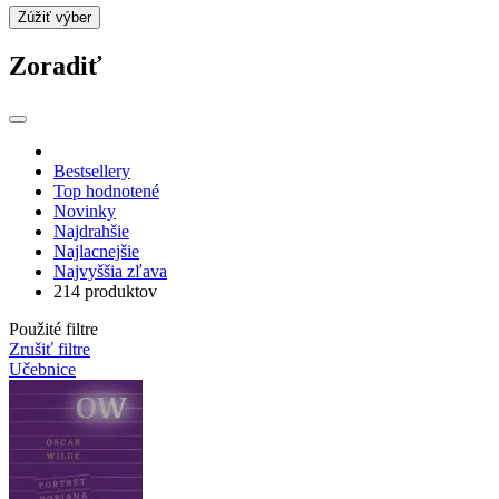
Zúžiť výber
Zoradiť
Bestsellery
Top hodnotené
Novinky
Najdrahšie
Najlacnejšie
Najvyššia zľava
214 produktov
Použité filtre
Zrušiť filtre
Učebnice