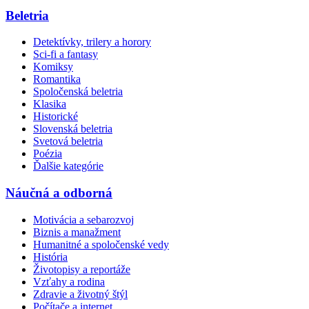
Beletria
Detektívky, trilery a horory
Sci-fi a fantasy
Komiksy
Romantika
Spoločenská beletria
Klasika
Historické
Slovenská beletria
Svetová beletria
Poézia
Ďalšie kategórie
Náučná a odborná
Motivácia a sebarozvoj
Biznis a manažment
Humanitné a spoločenské vedy
História
Životopisy a reportáže
Vzťahy a rodina
Zdravie a životný štýl
Počítače a internet