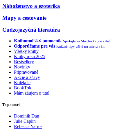
Náboženstvo a ezoterika
Mapy a cestovanie
Cudzojazyčná literatúra
Knihomoľský pomocník
Spýtajte sa Sherlocka, čo čítať
Odporúčame pre vás
Knižné tipy ušité na mieru vám
Všetky knihy
Knihy roka 2025
Bestsellery
Novinky
Pripravované
Akcie a zľavy
Kolekcie
BookTok
Mám záujem o titul
Top autori
Dominik Dán
Julie Caplin
Rebecca Yarros