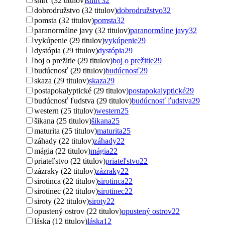
smrť (32 titulov)
smrť
32
dobrodružstvo (32 titulov)
dobrodružstvo
32
pomsta (32 titulov)
pomsta
32
paranormálne javy (32 titulov)
paranormálne javy
32
vykúpenie (29 titulov)
vykúpenie
29
dystópia (29 titulov)
dystópia
29
boj o prežitie (29 titulov)
boj o prežitie
29
budúcnosť (29 titulov)
budúcnosť
29
skaza (29 titulov)
skaza
29
postapokalyptické (29 titulov)
postapokalyptické
29
budúcnosť ľudstva (29 titulov)
budúcnosť ľudstva
29
western (25 titulov)
western
25
šikana (25 titulov)
šikana
25
maturita (25 titulov)
maturita
25
záhady (22 titulov)
záhady
22
mágia (22 titulov)
mágia
22
priateľstvo (22 titulov)
priateľstvo
22
zázraky (22 titulov)
zázraky
22
sirotinca (22 titulov)
sirotinca
22
sirotinec (22 titulov)
sirotinec
22
siroty (22 titulov)
siroty
22
opustený ostrov (22 titulov)
opustený ostrov
22
láska (12 titulov)
láska
12