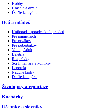
Hobby
Umenie a dizajn
Ďalšie kategórie
Deti a mládež
Knihorad – poradca kníh pre deti
Pre najmenších
Pre prvákov
Pre pubertiakov
Young Adult
Beletria
Rozprávky
Sci-fi, fantasy a komiksy
Leporelá
Náučné knihy
Ďalšie kategórie
Životopisy a reportáže
Kuchárky
Učebnice a slovníky