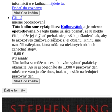
informácii o e-knihách
nájdete tu
.
Pridať do zoznamu
Vložiť do košíka
Čítaná
mierne opotrebovaná
Túto knihu sme vykúpili cez
Knihovrátok
a je mierne
opotrebovaná.
Na tejto knihe už síce poznať, že ju niekto
čítal, môže jej chýbať prebal, nie je však poškodená tak, aby
to akokoľvek znižovalo zážitok z jej obsahu. Knihu sme
označili nálepkou, ktorá môže na niektorých obaloch
zanechať stopy.
16,60 €
Na sklade
Táto kniha sa môže na cestu ku vám vybrať prakticky
okamžite! Ak si ju objednáte do 13:00 v pracovný deň,
odošleme vám ju ešte dnes, inak najneskôr nasledujúci
pracovný deň.
Vložiť do košíka
Ďalšie formáty