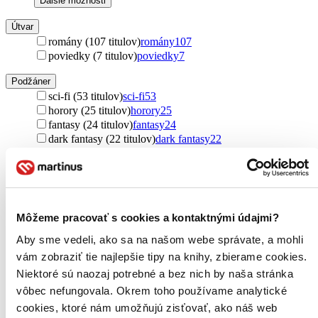
Ďalšie možnosti
Útvar
romány (107 titulov)
romány
107
poviedky (7 titulov)
poviedky
7
Podžáner
sci-fi (53 titulov)
sci-fi
53
horory (25 titulov)
horory
25
fantasy (24 titulov)
fantasy
24
dark fantasy (22 titulov)
dark fantasy
22
dystopický (18 titulov)
dystopický
18
komiksy (7 titulov)
komiksy
7
mágia a meč (2 tituly)
mágia a meč
2
space opera (2 tituly)
space opera
2
Ďalšie možnosti
Môžeme pracovať s cookies a kontaktnými údajmi?
Autor
Aby sme vedeli, ako sa na našom webe správate, a mohli
Stephen King (35 titulov)
Stephen King
35
vám zobraziť tie najlepšie tipy na knihy, zbierame cookies.
King Stephen (35 titulov)
King Stephen
35
Niektoré sú naozaj potrebné a bez nich by naša stránka
Hugh Howey (29 titulov)
Hugh Howey
29
vôbec nefungovala. Okrem toho používame analytické
Ransom Riggs (22 titulov)
Ransom Riggs
22
Rick Riordan (10 titulov)
Rick Riordan
10
cookies, ktoré nám umožňujú zisťovať, ako náš web