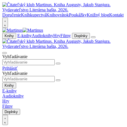
Doručenie
Kníhkupectvá
Knihovrátok
Poukážky
Knižný blog
Kontakt
E-knihy
Audioknihy
Hry
Filmy
Knihy
Doplnky
Vyhľadávanie
Prihlásiť
Vyhľadávanie
Knihy
E-knihy
Audioknihy
Hry
Filmy
Doplnky