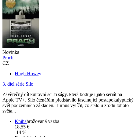
Novinka
Prach
CZ
Hugh Howey
3. diel série
Silo
Závěrečný díl kultovní sci-fi ságy, která boduje i jako seriál na
Apple TV+. Silo čtenářům představilo fascinující postapokalyptický
svět podzemních základen. Turnus vylíčil, co stálo u zrodu tohoto
světa...
Kniha
brožovaná väzba
18,55 €
-14 %