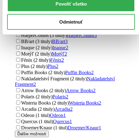
Povoliť všetko
Knižní klub (4 tituly)
Knižní klub
4
Vintage (4 tituly)
Vintage
4
Odeon CZ (4 tituly)
Odeon CZ
4
Odmietnuť
Fragment (3 tituly)
Fragment
3
Kalligram (3 tituly)
Kalligram
3
HarperCollins (3 tituly)
HarperCollins
3
BB/art (3 tituly)
BB/art
3
Inaque (2 tituly)
Inaque
2
Motýľ (2 tituly)
Motýľ
2
Fénix (2 tituly)
Fénix
2
Plus (2 tituly)
Plus
2
Puffin Books (2 tituly)
Puffin Books
2
Nakladatelství Fragment (2 tituly)
Nakladatelství
Fragment
2
Arrow Books (2 tituly)
Arrow Books
2
Polaris (2 tituly)
Polaris
2
Wisteria Books (2 tituly)
Wisteria Books
2
Arcadia (2 tituly)
Arcadia
2
Odeon (1 titul)
Odeon
1
Quercus (1 titul)
Quercus
1
Droemer/Knaur (1 titul)
Droemer/Knaur
1
Ďalšie možnosti