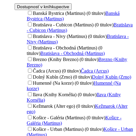
Dostupnosť v kníhkupectve
Banská Bystrica (Martinus) (0 titulov)
Banská
Bystrica (Martinus)
Bratislava - Cubicon (Martinus) (0 titulov)
Bratislava
- Cubicon (Martinus)
Bratislava - Nivy (Martinus) (0 titulov)
Bratislava -
Nivy (Martinus)
Bratislava - Obchodná (Martinus) (0
titulov)
Bratislava - Obchodná (Martinus)
Brezno (Knihy Brezno) (0 titulov)
Brezno (Knihy
Brezno)
Čadca (Arcus) (0 titulov)
Čadca (Arcus)
Dolný Kubín (Zrno) (0 titulov)
Dolný Kubín (Zrno)
Humenné (Na korze) (0 titulov)
Humenné (Na
korze)
Ilava (Knihy Kornélia) (0 titulov)
Ilava (Knihy
Kornélia)
Kežmarok (Alter ego) (0 titulov)
Kežmarok (Alter
ego)
Košice - Galéria (Martinus) (0 titulov)
Košice -
Galéria (Martinus)
Košice - Urban (Martinus) (0 titulov)
Košice - Urban
(Martinus)