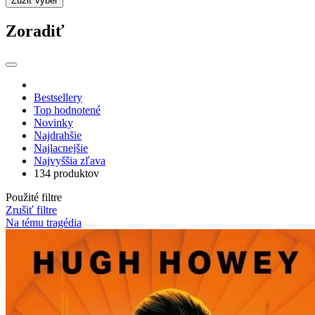
Zúžiť výber
Zoradiť
Bestsellery
Top hodnotené
Novinky
Najdrahšie
Najlacnejšie
Najvyššia zľava
134 produktov
Použité filtre
Zrušiť filtre
Na tému tragédia