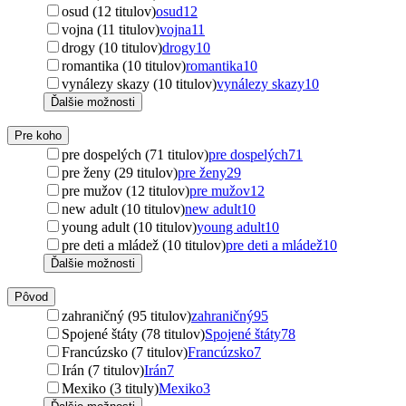
osud (12 titulov)
osud
12
vojna (11 titulov)
vojna
11
drogy (10 titulov)
drogy
10
romantika (10 titulov)
romantika
10
vynálezy skazy (10 titulov)
vynálezy skazy
10
Ďalšie možnosti
Pre koho
pre dospelých (71 titulov)
pre dospelých
71
pre ženy (29 titulov)
pre ženy
29
pre mužov (12 titulov)
pre mužov
12
new adult (10 titulov)
new adult
10
young adult (10 titulov)
young adult
10
pre deti a mládež (10 titulov)
pre deti a mládež
10
Ďalšie možnosti
Pôvod
zahraničný (95 titulov)
zahraničný
95
Spojené štáty (78 titulov)
Spojené štáty
78
Francúzsko (7 titulov)
Francúzsko
7
Irán (7 titulov)
Irán
7
Mexiko (3 tituly)
Mexiko
3