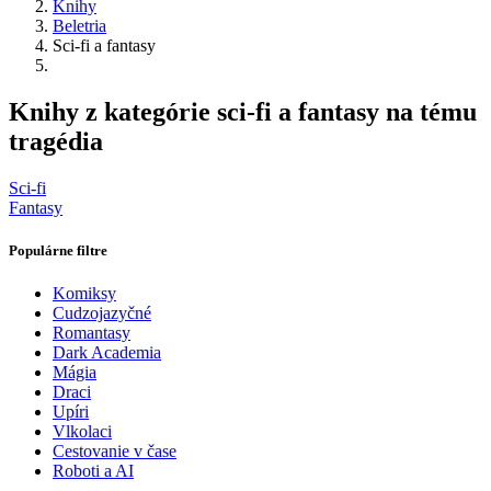
Knihy
Beletria
Sci-fi a fantasy
Knihy z kategórie sci-fi a fantasy na tému
tragédia
Sci-fi
Fantasy
Populárne filtre
Komiksy
Cudzojazyčné
Romantasy
Dark Academia
Mágia
Draci
Upíri
Vlkolaci
Cestovanie v čase
Roboti a AI