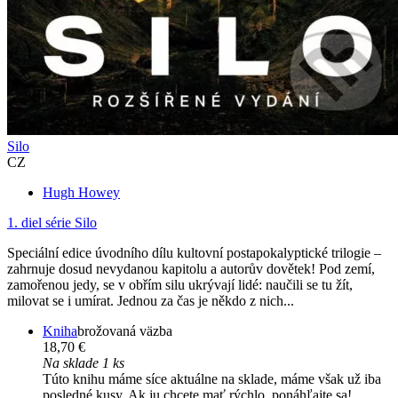
Silo
CZ
Hugh Howey
1. diel série
Silo
Speciální edice úvodního dílu kultovní postapokalyptické trilogie –
zahrnuje dosud nevydanou kapitolu a autorův dovětek! Pod zemí,
zamořenou jedy, se v obřím silu ukrývají lidé: naučili se tu žít,
milovat se i umírat. Jednou za čas je někdo z nich...
Kniha
brožovaná väzba
18,70 €
Na sklade 1 ks
Túto knihu máme síce aktuálne na sklade, máme však už iba
posledné kusy. Ak ju chcete mať rýchlo, ponáhľajte sa!