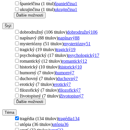
španielčina (1 titul)
španielčina
1
ukrajinčina (1 titul)
ukrajinčina
1
Ďalšie možnosti
Štýl
dobrodružný (106 titulov)
dobrodružný
106
napínavý (88 titulov)
napínavý
88
mysteriózny (51 titulov)
mysteriózny
51
tragický (19 titulov)
tragický
19
psychologický (17 titulov)
psychologický
17
romantický (12 titulov)
romantický
12
historický (10 titulov)
historický
10
humorný (7 titulov)
humorný
7
duchovný (7 titulov)
duchovný
7
erotický (7 titulov)
erotický
7
filozofický (7 titulov)
filozofický
7
životopisný (7 titulov)
životopisný
7
Ďalšie možnosti
Téma
tragédia (134 titulov)
tragédia
134
utópia (36 titulov)
utópia
36