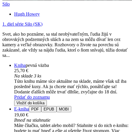
Silo
Hugh Howey
1. diel série
Silo (SK)
Svet, ako ho poznáme, sa stal neobývateľným, ľudia žijú v
obrovských podzemných silách a na zem sa môžu dívať len cez
kamery a veľké obrazovky. Rozhovory o živote na povrchu sú
zakázané, ale vždy sa nájdu ľudia, ktorí o ňom snívajú, túžia dostať
sa...
Kniha
pevná väzba
25,70 €
Na sklade 3 ks
Túto knihu máme síce aktuálne na sklade, máme však už iba
posledné kusy. Ak ju chcete mať rýchlo, ponáhľajte sa!
Dodanie ďalších môže trvať dlhšie, zvyčajne do 18 dní.
Pridať do zoznamu
Vložiť do košíka
E-kniha
PDF
EPUB
MOBI
19,60 €
Ihneď na stiahnutie
Máte čítačku, tablet alebo mobil? Stiahnite si do nich e-knihu:
budete ju mať hneď a ešte aj ušetríte život stromom. Viac