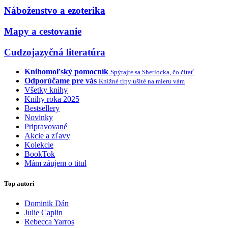
Náboženstvo a ezoterika
Mapy a cestovanie
Cudzojazyčná literatúra
Knihomoľský pomocník
Spýtajte sa Sherlocka, čo čítať
Odporúčame pre vás
Knižné tipy ušité na mieru vám
Všetky knihy
Knihy roka 2025
Bestsellery
Novinky
Pripravované
Akcie a zľavy
Kolekcie
BookTok
Mám záujem o titul
Top autori
Dominik Dán
Julie Caplin
Rebecca Yarros