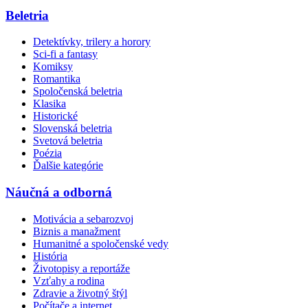
Beletria
Detektívky, trilery a horory
Sci-fi a fantasy
Komiksy
Romantika
Spoločenská beletria
Klasika
Historické
Slovenská beletria
Svetová beletria
Poézia
Ďalšie kategórie
Náučná a odborná
Motivácia a sebarozvoj
Biznis a manažment
Humanitné a spoločenské vedy
História
Životopisy a reportáže
Vzťahy a rodina
Zdravie a životný štýl
Počítače a internet