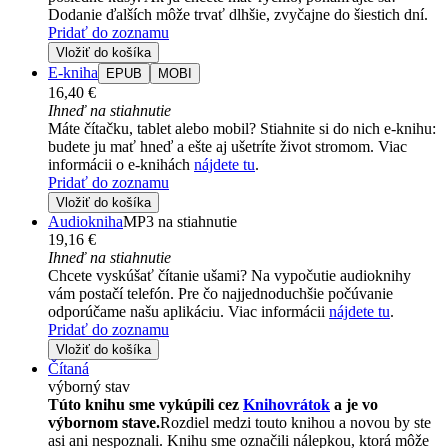
Dodanie ďalších môže trvať dlhšie, zvyčajne do šiestich dní.
Pridať do zoznamu
Vložiť do košíka
E-kniha
EPUB
MOBI
16,40 €
Ihneď na stiahnutie
Máte čítačku, tablet alebo mobil? Stiahnite si do nich e-knihu:
budete ju mať hneď a ešte aj ušetríte život stromom. Viac
informácii o e-knihách
nájdete tu
.
Pridať do zoznamu
Vložiť do košíka
Audiokniha
MP3 na stiahnutie
19,16 €
Ihneď na stiahnutie
Chcete vyskúšať čítanie ušami? Na vypočutie audioknihy
vám postačí telefón. Pre čo najjednoduchšie počúvanie
odporúčame našu aplikáciu. Viac informácii
nájdete tu
.
Pridať do zoznamu
Vložiť do košíka
Čítaná
výborný stav
Túto knihu sme vykúpili cez
Knihovrátok
a je vo
výbornom stave.
Rozdiel medzi touto knihou a novou by ste
asi ani nespoznali. Knihu sme označili nálepkou, ktorá môže