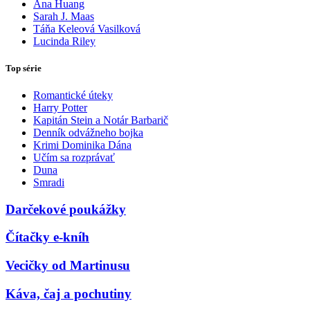
Ana Huang
Sarah J. Maas
Táňa Keleová Vasilková
Lucinda Riley
Top série
Romantické úteky
Harry Potter
Kapitán Stein a Notár Barbarič
Denník odvážneho bojka
Krimi Dominika Dána
Učím sa rozprávať
Duna
Smradi
Darčekové poukážky
Čítačky e-kníh
Vecičky od Martinusu
Káva, čaj a pochutiny