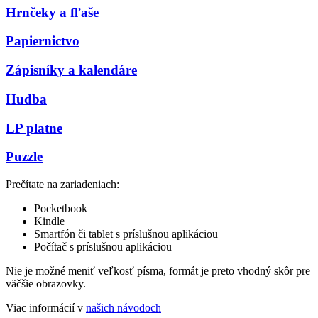
Hrnčeky a fľaše
Papiernictvo
Zápisníky a kalendáre
Hudba
LP platne
Puzzle
Prečítate na zariadeniach:
Pocketbook
Kindle
Smartfón či tablet s príslušnou aplikáciou
Počítač s príslušnou aplikáciou
Nie je možné meniť veľkosť písma, formát je preto vhodný skôr pre
väčšie obrazovky.
Viac informácií v
našich návodoch