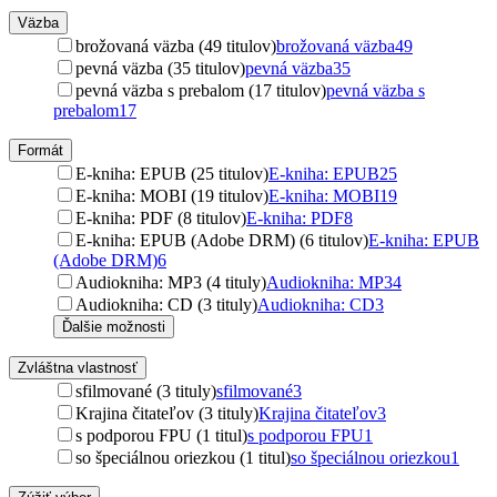
Väzba
brožovaná väzba (49 titulov)
brožovaná väzba
49
pevná väzba (35 titulov)
pevná väzba
35
pevná väzba s prebalom (17 titulov)
pevná väzba s
prebalom
17
Formát
E-kniha: EPUB (25 titulov)
E-kniha: EPUB
25
E-kniha: MOBI (19 titulov)
E-kniha: MOBI
19
E-kniha: PDF (8 titulov)
E-kniha: PDF
8
E-kniha: EPUB (Adobe DRM) (6 titulov)
E-kniha: EPUB
(Adobe DRM)
6
Audiokniha: MP3 (4 tituly)
Audiokniha: MP3
4
Audiokniha: CD (3 tituly)
Audiokniha: CD
3
Ďalšie možnosti
Zvláštna vlastnosť
sfilmované (3 tituly)
sfilmované
3
Krajina čitateľov (3 tituly)
Krajina čitateľov
3
s podporou FPU (1 titul)
s podporou FPU
1
so špeciálnou oriezkou (1 titul)
so špeciálnou oriezkou
1