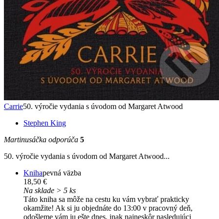
Carrie
50. výročie vydania s úvodom od Margaret Atwood
Stephen King
Martinusáčka odporúča
5
50. výročie vydania s úvodom od Margaret Atwood...
Kniha
pevná väzba
18,50 €
Na sklade > 5 ks
Táto kniha sa môže na cestu ku vám vybrať prakticky
okamžite! Ak si ju objednáte do 13:00 v pracovný deň,
odošleme vám ju ešte dnes, inak najneskôr nasledujúci