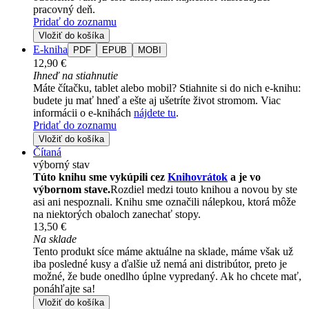
pracovný deň.
Pridať do zoznamu
Vložiť do košíka
E-kniha
PDF
EPUB
MOBI
12,90 €
Ihneď na stiahnutie
Máte čítačku, tablet alebo mobil? Stiahnite si do nich e-knihu:
budete ju mať hneď a ešte aj ušetríte život stromom. Viac
informácii o e-knihách
nájdete tu
.
Pridať do zoznamu
Vložiť do košíka
Čítaná
výborný stav
Túto knihu sme vykúpili cez
Knihovrátok
a je vo
výbornom stave.
Rozdiel medzi touto knihou a novou by ste
asi ani nespoznali. Knihu sme označili nálepkou, ktorá môže
na niektorých obaloch zanechať stopy.
13,50 €
Na sklade
Tento produkt síce máme aktuálne na sklade, máme však už
iba posledné kusy a ďalšie už nemá ani distribútor, preto je
možné, že bude onedlho úplne vypredaný. Ak ho chcete mať,
ponáhľajte sa!
Vložiť do košíka