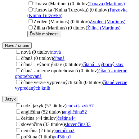
Trnava (Martinus) (0 titulov)
Trnava (Martinus)
Turzovka (Kniha Turzovka) (0 titulov)
Turzovka
(Kniha Turzovka)
Zvolen (Martinus) (0 titulov)
Zvolen (Martinus)
Žilina (Martinus) (0 titulov)
Žilina (Martinus)
Ďalšie možnosti
Nové / čítané
nová (0 titulov)
nová
čítaná (0 titulov)
čítaná
čítaná - výborný stav (0 titulov)
čítaná - výborný stav
čítaná - mierne opotrebovaná (0 titulov)
čítaná - mierne
opotrebovaná
čítané verzie vypredaných kníh (0 titulov)
čítané verzie
vypredaných kníh
Jazyk
cudzí jazyk (57 titulov)
cudzí jazyk
57
angličtina (52 titulov)
angličtina
52
čeština (44 titulov)
čeština
44
slovenčina (33 titulov)
slovenčina
33
nemčina (2 tituly)
nemčina
2
poľština (1 titul)
poľština
1