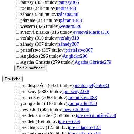
fantasy (365 titulov)
fantasy
365
rodina (348 titulov)
rodina
348
záhada (348 titulov)
záhada
348
pátranie (343 titulov)
pátranie
343
western (326 titulov)
western
326
svetová klasika (316 titulov)
svetová klasika
316
vzťahy (310 titulov)
vzťahy
310
záhady (307 titulov)
záhady
307
priateľstvo (307 titulov)
priateľstvo
307
Anglicko (296 titulov)
Anglicko
296
Agatha Christie (279 titulov)
Agatha Christie
279
Ďalšie možnosti
Pre koho
pre dospelých (6331 titulov)
pre dospelých
6331
pre ženy (2388 titulov)
pre ženy
2388
pre mužov (2083 titulov)
pre mužov
2083
young adult (830 titulov)
young adult
830
new adult (608 titulov)
new adult
608
pre deti a mládež (558 titulov)
pre deti a mládež
558
pre deti (169 titulov)
pre deti
169
pre chlapcov (123 titulov)
pre chlapcov
123
pre cudzincov (63 titulov)
pre cudzincov
63