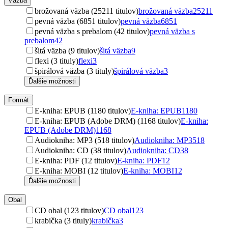
Väzba
brožovaná väzba (25211 titulov)
brožovaná väzba
25211
pevná väzba (6851 titulov)
pevná väzba
6851
pevná väzba s prebalom (42 titulov)
pevná väzba s
prebalom
42
šitá väzba (9 titulov)
šitá väzba
9
flexi (3 tituly)
flexi
3
špirálová väzba (3 tituly)
špirálová väzba
3
Ďalšie možnosti
Formát
E-kniha: EPUB (1180 titulov)
E-kniha: EPUB
1180
E-kniha: EPUB (Adobe DRM) (1168 titulov)
E-kniha:
EPUB (Adobe DRM)
1168
Audiokniha: MP3 (518 titulov)
Audiokniha: MP3
518
Audiokniha: CD (38 titulov)
Audiokniha: CD
38
E-kniha: PDF (12 titulov)
E-kniha: PDF
12
E-kniha: MOBI (12 titulov)
E-kniha: MOBI
12
Ďalšie možnosti
Obal
CD obal (123 titulov)
CD obal
123
krabička (3 tituly)
krabička
3