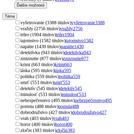
Ďalšie možnosti
Téma
vyšetrovanie (3388 titulov)
vyšetrovanie
3388
vraždy (2756 titulov)
vraždy
2756
triler (1904 titulov)
triler
1904
tajomstvo (1582 titulov)
tajomstvo
1582
napätie (1430 titulov)
napätie
1430
detektívka (943 titulov)
detektívka
943
zmiznutie (877 titulov)
zmiznutie
877
krimi (663 titulov)
krimi
663
láska (595 titulov)
láska
595
politika (559 titulov)
politika
559
smrť (553 titulov)
smrť
553
detektív (545 titulov)
detektív
545
minulosť (533 titulov)
minulosť
533
nebezpečenstvo (495 titulov)
nebezpečenstvo
495
pomsta (488 titulov)
pomsta
488
dobrodružstvo (427 titulov)
dobrodružstvo
427
vrah (403 titulov)
vrah
403
horor (400 titulov)
horor
400
zločin (383 titulov)
zločin
383