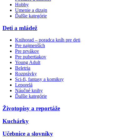
Hobby
Umenie a dizajn
Ďalšie kategórie
Deti a mládež
Knihorad – poradca kníh pre deti
Pre najmenších
Pre prvákov
Pre pubertiakov
Young Adult
Beletria
Rozprávky
Sci-fi, fantasy a komiksy
Leporelá
Náučné knihy
Ďalšie kategórie
Životopisy a reportáže
Kuchárky
Učebnice a slovníky