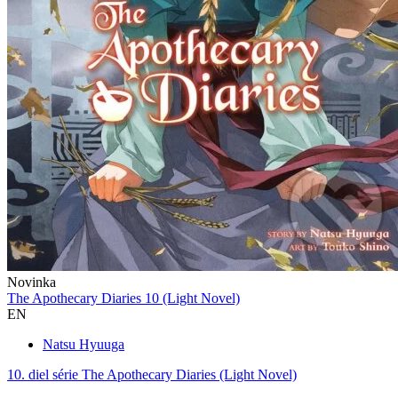
Novinka
The Apothecary Diaries 10 (Light Novel)
EN
Natsu Hyuuga
10. diel série
The Apothecary Diaries (Light Novel)