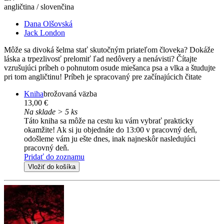
angličtina / slovenčina
Dana Olšovská
Jack London
Môže sa divoká šelma stať skutočným priateľom človeka? Dokáže
láska a trpezlivosť prelomiť ľad nedôvery a nenávisti? Čítajte
vzrušujúci príbeh o pohnutom osude miešanca psa a vlka a študujte
pri tom angličtinu! Príbeh je spracovaný pre začínajúcich čitate
Kniha
brožovaná väzba
13,00 €
Na sklade > 5 ks
Táto kniha sa môže na cestu ku vám vybrať prakticky
okamžite! Ak si ju objednáte do 13:00 v pracovný deň,
odošleme vám ju ešte dnes, inak najneskôr nasledujúci
pracovný deň.
Pridať do zoznamu
Vložiť do košíka