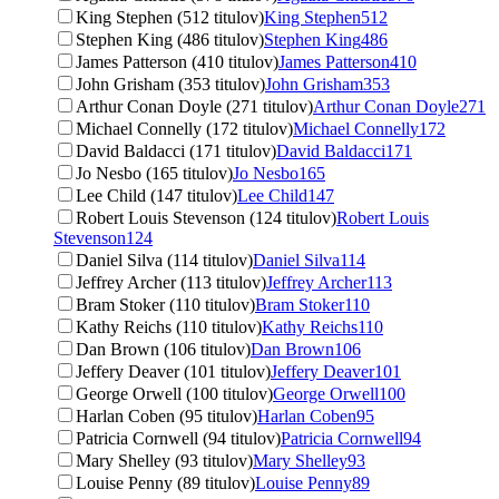
King Stephen (512 titulov)
King Stephen
512
Stephen King (486 titulov)
Stephen King
486
James Patterson (410 titulov)
James Patterson
410
John Grisham (353 titulov)
John Grisham
353
Arthur Conan Doyle (271 titulov)
Arthur Conan Doyle
271
Michael Connelly (172 titulov)
Michael Connelly
172
David Baldacci (171 titulov)
David Baldacci
171
Jo Nesbo (165 titulov)
Jo Nesbo
165
Lee Child (147 titulov)
Lee Child
147
Robert Louis Stevenson (124 titulov)
Robert Louis
Stevenson
124
Daniel Silva (114 titulov)
Daniel Silva
114
Jeffrey Archer (113 titulov)
Jeffrey Archer
113
Bram Stoker (110 titulov)
Bram Stoker
110
Kathy Reichs (110 titulov)
Kathy Reichs
110
Dan Brown (106 titulov)
Dan Brown
106
Jeffery Deaver (101 titulov)
Jeffery Deaver
101
George Orwell (100 titulov)
George Orwell
100
Harlan Coben (95 titulov)
Harlan Coben
95
Patricia Cornwell (94 titulov)
Patricia Cornwell
94
Mary Shelley (93 titulov)
Mary Shelley
93
Louise Penny (89 titulov)
Louise Penny
89