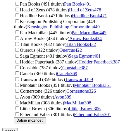
Pan Books (491 titulov)
Pan Books
491
Head of Zeus (478 titulov)
Head of Zeus
478
Headline Book (471 titulov)
Headline Book
471
Kensington Publishing Corporation (449
titulov)
Kensington Publishing Corporation
449
Pan Macmillan (445 titulov)
Pan Macmillan
445
Arrow Books (434 titulov)
Arrow Books
434
Titan Books (432 titulov)
Titan Books
432
Quercus (422 titulov)
Quercus
422
Saga Egmont (401 titulov)
Saga Egmont
401
Hodder Paperback (387 titulov)
Hodder Paperback
387
Constable (387 titulov)
Constable
387
Canelo (369 titulov)
Canelo
369
Transworld (359 titulov)
Transworld
359
Minotaur Books (351 titulov)
Minotaur Books
351
Cornerstone (326 titulov)
Cornerstone
326
Avon (309 titulov)
Avon
309
MacMillan (308 titulov)
MacMillan
308
Little, Brown (306 titulov)
Little, Brown
306
Faber and Faber (301 titulov)
Faber and Faber
301
Ďalšie možnosti