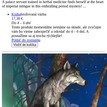
A palace servant trained in herbal medicine finds herself at the heart
of imperial intrigue in this enthralling period mystery! ...
Kniha
brožovaná väzba
17,39 €
Do 4 – 6 dní
Tento produkt momentálne nemáme na sklade, ale zvyčajne
vám ho vieme zabezpečiť a odoslať do 4 – 6 dní. A
posnažíme sa aj trochu rýchlejšie!
Pridať do zoznamu
Vložiť do košíka