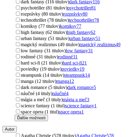
dark fantasy (116 titulov)
dark fantasy
116
psychotriller (81 titulov)
psychotriller
81
rozprávky (80 titulov)
rozprávky
80
technothriller (78 titulov)
technothriller
78
komiksy (77 titulov)
komiksy
77
high fantasy (62 titulov)
high fantasy
62
urban fantasy (51 titulov)
urban fantasy
51
magický realizmus (49 titulov)
magický realizmus
49
low fantasy (31 titulov)
low fantasy
31
rodinné (31 titulov)
rodinné
31
hard sci-fi (21 titulov)
hard sci-fi
21
poviedky (19 titulov)
poviedky
19
steampunk (14 titulov)
steampunk
14
manga (12 titulov)
manga
12
dark romance (5 titulov)
dark romance
5
náučné (4 tituly)
náučné
4
mágia a meč (3 tituly)
mágia a meč
3
science fantasy (1 titul)
science fantasy
1
space opera (1 titul)
space opera
1
Ďalšie možnosti
Autor
Agatha Christie (578 titulov)
Agatha Christie
578