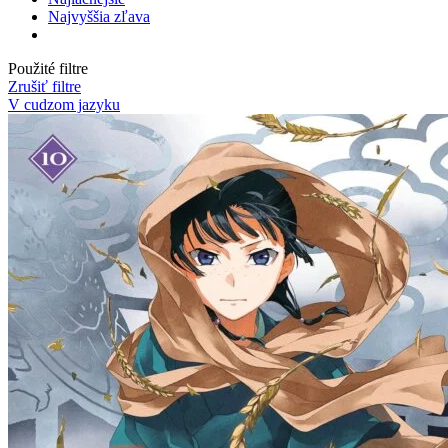
Najvyššia zľava
Použité filtre
Zrušiť filtre
V cudzom jazyku