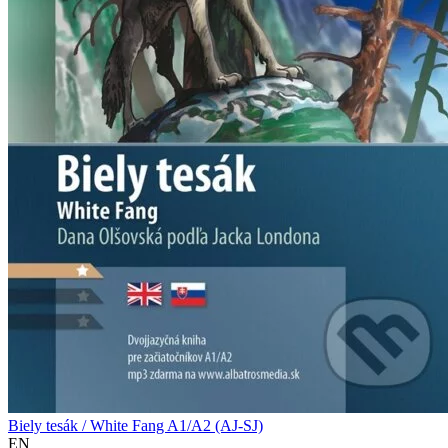
Biely tesák / White Fang A1/A2 (AJ-SJ)
EN