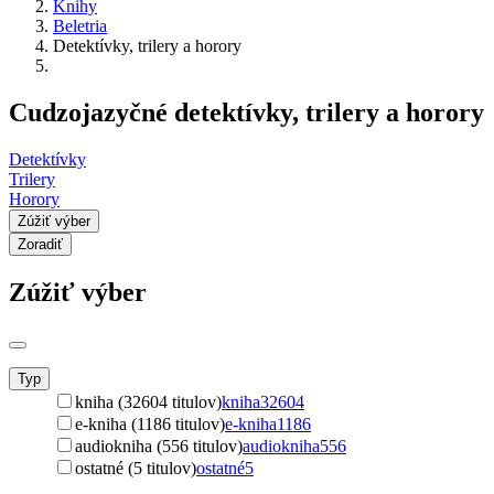
Knihy
Beletria
Detektívky, trilery a horory
Cudzojazyčné detektívky, trilery a horory
Detektívky
Trilery
Horory
Zúžiť výber
Zoradiť
Zúžiť výber
Typ
kniha (32604 titulov)
kniha
32604
e-kniha (1186 titulov)
e-kniha
1186
audiokniha (556 titulov)
audiokniha
556
ostatné (5 titulov)
ostatné
5