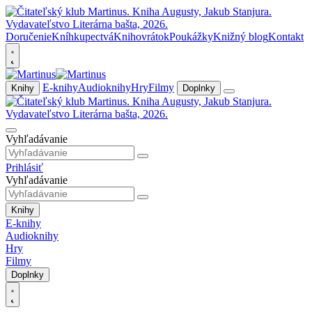
Doručenie
Kníhkupectvá
Knihovrátok
Poukážky
Knižný blog
Kontakt
E-knihy
Audioknihy
Hry
Filmy
Knihy
Doplnky
Vyhľadávanie
Prihlásiť
Vyhľadávanie
Knihy
E-knihy
Audioknihy
Hry
Filmy
Doplnky