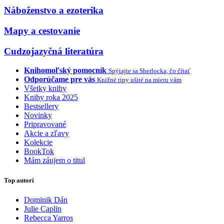
Náboženstvo a ezoterika
Mapy a cestovanie
Cudzojazyčná literatúra
Knihomoľský pomocník
Spýtajte sa Sherlocka, čo čítať
Odporúčame pre vás
Knižné tipy ušité na mieru vám
Všetky knihy
Knihy roka 2025
Bestsellery
Novinky
Pripravované
Akcie a zľavy
Kolekcie
BookTok
Mám záujem o titul
Top autori
Dominik Dán
Julie Caplin
Rebecca Yarros