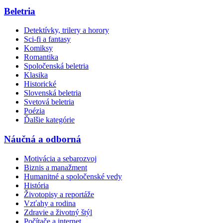
Beletria
Detektívky, trilery a horory
Sci-fi a fantasy
Komiksy
Romantika
Spoločenská beletria
Klasika
Historické
Slovenská beletria
Svetová beletria
Poézia
Ďalšie kategórie
Náučná a odborná
Motivácia a sebarozvoj
Biznis a manažment
Humanitné a spoločenské vedy
História
Životopisy a reportáže
Vzťahy a rodina
Zdravie a životný štýl
Počítače a internet