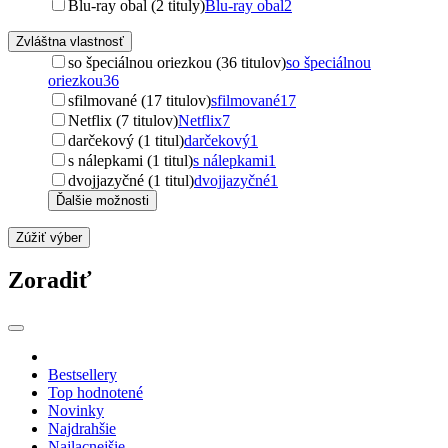
Blu-ray obal (2 tituly)
Blu-ray obal
2
Zvláštna vlastnosť
so špeciálnou oriezkou (36 titulov)
so špeciálnou
oriezkou
36
sfilmované (17 titulov)
sfilmované
17
Netflix (7 titulov)
Netflix
7
darčekový (1 titul)
darčekový
1
s nálepkami (1 titul)
s nálepkami
1
dvojjazyčné (1 titul)
dvojjazyčné
1
Ďalšie možnosti
Zúžiť výber
Zoradiť
Bestsellery
Top hodnotené
Novinky
Najdrahšie
Najlacnejšie