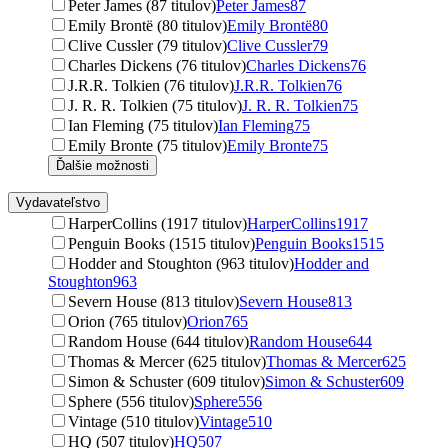
Peter James (87 titulov)
Peter James
87
Emily Brontë (80 titulov)
Emily Brontë
80
Clive Cussler (79 titulov)
Clive Cussler
79
Charles Dickens (76 titulov)
Charles Dickens
76
J.R.R. Tolkien (76 titulov)
J.R.R. Tolkien
76
J. R. R. Tolkien (75 titulov)
J. R. R. Tolkien
75
Ian Fleming (75 titulov)
Ian Fleming
75
Emily Bronte (75 titulov)
Emily Bronte
75
Ďalšie možnosti
Vydavateľstvo
HarperCollins (1917 titulov)
HarperCollins
1917
Penguin Books (1515 titulov)
Penguin Books
1515
Hodder and Stoughton (963 titulov)
Hodder and
Stoughton
963
Severn House (813 titulov)
Severn House
813
Orion (765 titulov)
Orion
765
Random House (644 titulov)
Random House
644
Thomas & Mercer (625 titulov)
Thomas & Mercer
625
Simon & Schuster (609 titulov)
Simon & Schuster
609
Sphere (556 titulov)
Sphere
556
Vintage (510 titulov)
Vintage
510
HQ (507 titulov)
HQ
507