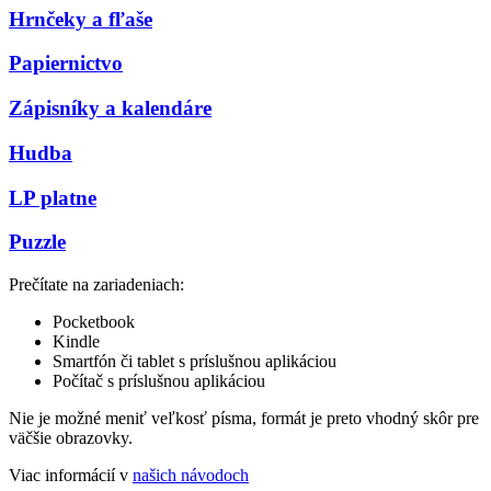
Hrnčeky a fľaše
Papiernictvo
Zápisníky a kalendáre
Hudba
LP platne
Puzzle
Prečítate na zariadeniach:
Pocketbook
Kindle
Smartfón či tablet s príslušnou aplikáciou
Počítač s príslušnou aplikáciou
Nie je možné meniť veľkosť písma, formát je preto vhodný skôr pre
väčšie obrazovky.
Viac informácií v
našich návodoch