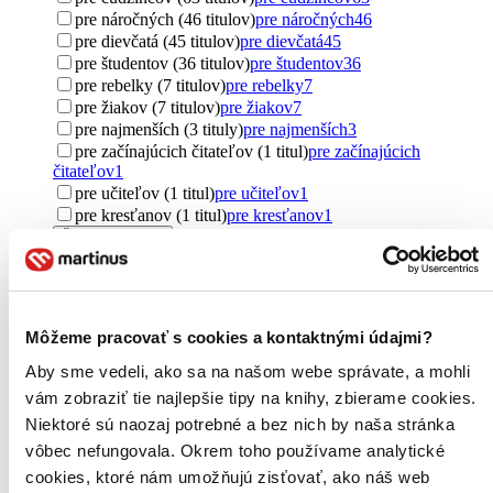
pre náročných (46 titulov)
pre náročných
46
pre dievčatá (45 titulov)
pre dievčatá
45
pre študentov (36 titulov)
pre študentov
36
pre rebelky (7 titulov)
pre rebelky
7
pre žiakov (7 titulov)
pre žiakov
7
pre najmenších (3 tituly)
pre najmenších
3
pre začínajúcich čitateľov (1 titul)
pre začínajúcich
čitateľov
1
pre učiteľov (1 titul)
pre učiteľov
1
pre kresťanov (1 titul)
pre kresťanov
1
Ďalšie možnosti
Pôvod
zahraničný (7814 titulov)
zahraničný
7814
Spojené kráľovstvo (3420 titulov)
Spojené kráľovstvo
3420
Môžeme pracovať s cookies a kontaktnými údajmi?
Spojené štáty (3127 titulov)
Spojené štáty
3127
severský (365 titulov)
severský
365
Aby sme vedeli, ako sa na našom webe správate, a mohli
Francúzsko (255 titulov)
Francúzsko
255
vám zobraziť tie najlepšie tipy na knihy, zbierame cookies.
Írsko (253 titulov)
Írsko
253
Niektoré sú naozaj potrebné a bez nich by naša stránka
Austrália (199 titulov)
Austrália
199
vôbec nefungovala. Okrem toho používame analytické
Kanada (195 titulov)
Kanada
195
Švédsko (177 titulov)
Švédsko
177
cookies, ktoré nám umožňujú zisťovať, ako náš web