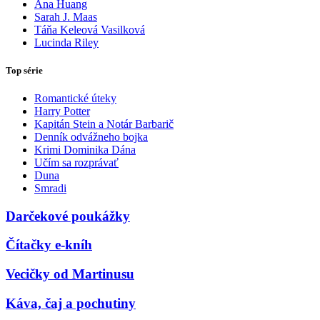
Ana Huang
Sarah J. Maas
Táňa Keleová Vasilková
Lucinda Riley
Top série
Romantické úteky
Harry Potter
Kapitán Stein a Notár Barbarič
Denník odvážneho bojka
Krimi Dominika Dána
Učím sa rozprávať
Duna
Smradi
Darčekové poukážky
Čítačky e-kníh
Vecičky od Martinusu
Káva, čaj a pochutiny