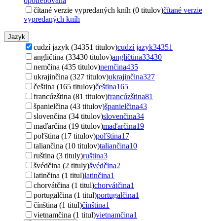
opotrebovaná
čítané verzie vypredaných kníh (0 titulov)
čítané verzie
vypredaných kníh
Jazyk
cudzí jazyk (34351 titulov)
cudzí jazyk
34351
angličtina (33430 titulov)
angličtina
33430
nemčina (435 titulov)
nemčina
435
ukrajinčina (327 titulov)
ukrajinčina
327
čeština (165 titulov)
čeština
165
francúzština (81 titulov)
francúzština
81
španielčina (43 titulov)
španielčina
43
slovenčina (34 titulov)
slovenčina
34
maďarčina (19 titulov)
maďarčina
19
poľština (17 titulov)
poľština
17
taliančina (10 titulov)
taliančina
10
ruština (3 tituly)
ruština
3
švédčina (2 tituly)
švédčina
2
latinčina (1 titul)
latinčina
1
chorvátčina (1 titul)
chorvátčina
1
portugalčina (1 titul)
portugalčina
1
čínština (1 titul)
čínština
1
vietnamčina (1 titul)
vietnamčina
1