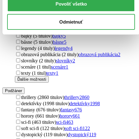
Povoliť všetko
Útvar
romány (9148 titulov)
romány
9148
poviedky (639 titulov)
poviedky
639
Odmietnuť
učebnice (257 titulov)
učebnice
257
novela (80 titulov)
novela
80
bájky (5 titulov)
bájky
5
básne (5 titulov)
básne
5
legendy (4 tituly)
legendy
4
obrazová publikácia (2 tituly)
obrazová publikácia
2
slovníky (2 tituly)
slovníky
2
scenáre (1 titul)
scenáre
1
texty (1 titul)
texty
1
Ďalšie možnosti
Podžáner
thrillery (2860 titulov)
thrillery
2860
detektívky (1998 titulov)
detektívky
1998
fantasy (676 titulov)
fantasy
676
horory (661 titulov)
horory
661
sci-fi (463 titulov)
sci-fi
463
soft sci-fi (122 titulov)
soft sci-fi
122
dystopický (119 titulov)
dystopický
119