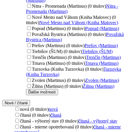
(Martinus)
Nitra - Promenada (Martinus) (0 titulov)
Nitra -
Promenada (Martinus)
Nové Mesto nad Váhom (Kniha Malovec) (0
titulov)
Nové Mesto nad Váhom (Kniha Malovec)
Poprad (Martinus) (0 titulov)
Poprad (Martinus)
Považská Bystrica (Martinus) (0 titulov)
Považská
Bystrica (Martinus)
Prešov (Martinus) (0 titulov)
Prešov (Martinus)
Trebišov (ŠUM) (0 titulov)
Trebišov (ŠUM)
Trenčín (Martinus) (0 titulov)
Trenčín (Martinus)
Trnava (Martinus) (0 titulov)
Trnava (Martinus)
Turzovka (Kniha Turzovka) (0 titulov)
Turzovka
(Kniha Turzovka)
Zvolen (Martinus) (0 titulov)
Zvolen (Martinus)
Žilina (Martinus) (0 titulov)
Žilina (Martinus)
Ďalšie možnosti
Nové / čítané
nová (0 titulov)
nová
čítaná (0 titulov)
čítaná
čítaná - výborný stav (0 titulov)
čítaná - výborný stav
čítaná - mierne opotrebovaná (0 titulov)
čítaná - mierne