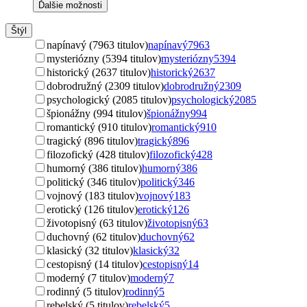
Ďalšie možnosti
Štýl
napínavý (7963 titulov)
napínavý
7963
mysteriózny (5394 titulov)
mysteriózny
5394
historický (2637 titulov)
historický
2637
dobrodružný (2309 titulov)
dobrodružný
2309
psychologický (2085 titulov)
psychologický
2085
špionážny (994 titulov)
špionážny
994
romantický (910 titulov)
romantický
910
tragický (896 titulov)
tragický
896
filozofický (428 titulov)
filozofický
428
humorný (386 titulov)
humorný
386
politický (346 titulov)
politický
346
vojnový (183 titulov)
vojnový
183
erotický (126 titulov)
erotický
126
životopisný (63 titulov)
životopisný
63
duchovný (62 titulov)
duchovný
62
klasický (32 titulov)
klasický
32
cestopisný (14 titulov)
cestopisný
14
moderný (7 titulov)
moderný
7
rodinný (5 titulov)
rodinný
5
rebelský (5 titulov)
rebelský
5