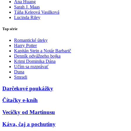
Ana Huang
Sarah J. Maas
Táňa Keleová Vasilková
Lucinda Riley
Top série
Romantické úteky
Harry Potter
Kapitán Stein a Notár Barbarič
Denník odvážneho bojka
Krimi Dominika Dána
Učím sa rozprávať
Duna
Smradi
Darčekové poukážky
Čítačky e-kníh
Vecičky od Martinusu
Káva, čaj a pochutiny