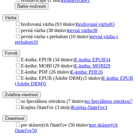
Hodderscape (1 titul)
Hodderscape
1
Ďalšie možnosti
Väzba
brožovaná väzba (93 titulov)
brožovaná väzba
93
pevná väzba (38 titulov)
pevná väzba
38
pevná väzba s prebalom (10 titulov)
pevná väzba s
prebalom
10
Formát
E-kniha: EPUB (34 titulov)
E-kniha: EPUB
34
E-kniha: MOBI (29 titulov)
E-kniha: MOBI
29
E-kniha: PDF (26 titulov)
E-kniha: PDF
26
E-kniha: EPUB (Adobe DRM) (5 titulov)
E-kniha: EPUB
(Adobe DRM)
5
Zvláštna vlastnosť
so špeciálnou oriezkou (7 titulov)
so špeciálnou oriezkou
7
Krajina čitateľov (3 tituly)
Krajina čitateľov
3
Čitateľnosť
pre skúsených čitateľov (50 titulov)
pre skúsených
čitateľov
50