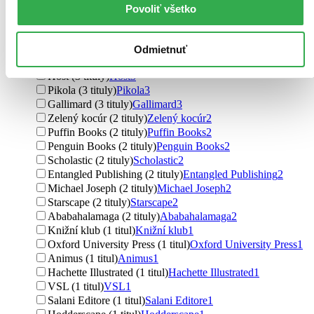
Albatros CZ (7 titulov)
Albatros CZ
7
Povoliť všetko
CooBoo CZ (5 titulov)
CooBoo CZ
5
Margaret K. McElderry Books (4 tituly)
Margaret K.
McElderry Books
4
Odmietnuť
Simon & Schuster (3 tituly)
Simon & Schuster
3
Host (3 tituly)
Host
3
Pikola (3 tituly)
Pikola
3
Gallimard (3 tituly)
Gallimard
3
Zelený kocúr (2 tituly)
Zelený kocúr
2
Puffin Books (2 tituly)
Puffin Books
2
Penguin Books (2 tituly)
Penguin Books
2
Scholastic (2 tituly)
Scholastic
2
Entangled Publishing (2 tituly)
Entangled Publishing
2
Michael Joseph (2 tituly)
Michael Joseph
2
Starscape (2 tituly)
Starscape
2
Ababahalamaga (2 tituly)
Ababahalamaga
2
Knižní klub (1 titul)
Knižní klub
1
Oxford University Press (1 titul)
Oxford University Press
1
Animus (1 titul)
Animus
1
Hachette Illustrated (1 titul)
Hachette Illustrated
1
VSL (1 titul)
VSL
1
Salani Editore (1 titul)
Salani Editore
1