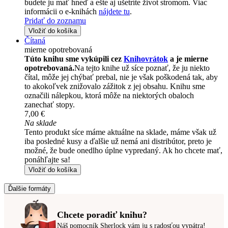
budete ju mať hneď a ešte aj ušetríte život stromom. Viac
informácii o e-knihách
nájdete tu
.
Pridať do zoznamu
Vložiť do košíka
Čítaná
mierne opotrebovaná
Túto knihu sme vykúpili cez
Knihovrátok
a je mierne
opotrebovaná.
Na tejto knihe už síce poznať, že ju niekto
čítal, môže jej chýbať prebal, nie je však poškodená tak, aby
to akokoľvek znižovalo zážitok z jej obsahu. Knihu sme
označili nálepkou, ktorá môže na niektorých obaloch
zanechať stopy.
7,00 €
Na sklade
Tento produkt síce máme aktuálne na sklade, máme však už
iba posledné kusy a ďalšie už nemá ani distribútor, preto je
možné, že bude onedlho úplne vypredaný. Ak ho chcete mať,
ponáhľajte sa!
Vložiť do košíka
Ďalšie formáty
Chcete poradiť knihu?
Náš pomocník Sherlock vám ju s radosťou vypátra!