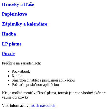
Hrnčeky a fľaše
Papiernictvo
Zápisníky a kalendáre
Hudba
LP platne
Puzzle
Prečítate na zariadeniach:
Pocketbook
Kindle
Smartfón či tablet s príslušnou aplikáciou
Počítač s príslušnou aplikáciou
Nie je možné meniť veľkosť písma, formát je preto vhodný skôr pre
väčšie obrazovky.
Viac informácií v
našich návodoch