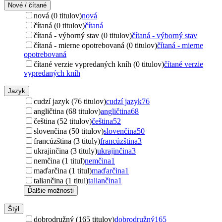
Nové / čítané
nová (0 titulov)
nová
čítaná (0 titulov)
čítaná
čítaná - výborný stav (0 titulov)
čítaná - výborný stav
čítaná - mierne opotrebovaná (0 titulov)
čítaná - mierne
opotrebovaná
čítané verzie vypredaných kníh (0 titulov)
čítané verzie
vypredaných kníh
Jazyk
cudzí jazyk (76 titulov)
cudzí jazyk
76
angličtina (68 titulov)
angličtina
68
čeština (52 titulov)
čeština
52
slovenčina (50 titulov)
slovenčina
50
francúzština (3 tituly)
francúzština
3
ukrajinčina (3 tituly)
ukrajinčina
3
nemčina (1 titul)
nemčina
1
maďarčina (1 titul)
maďarčina
1
taliančina (1 titul)
taliančina
1
Ďalšie možnosti
Štýl
dobrodružný (165 titulov)
dobrodružný
165