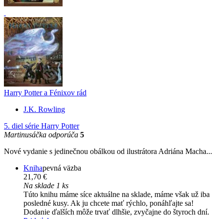
Harry Potter a Fénixov rád
J.K. Rowling
5. diel série
Harry Potter
Martinusáčka odporúča
5
Nové vydanie s jedinečnou obálkou od ilustrátora Adriána Macha...
Kniha
pevná väzba
21,70 €
Na sklade 1 ks
Túto knihu máme síce aktuálne na sklade, máme však už iba
posledné kusy. Ak ju chcete mať rýchlo, ponáhľajte sa!
Dodanie ďalších môže trvať dlhšie, zvyčajne do štyroch dní.