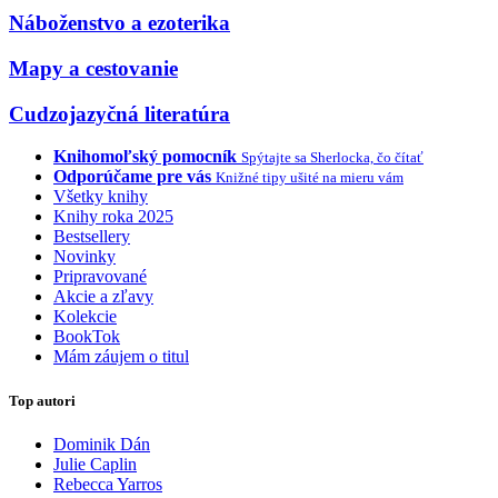
Náboženstvo a ezoterika
Mapy a cestovanie
Cudzojazyčná literatúra
Knihomoľský pomocník
Spýtajte sa Sherlocka, čo čítať
Odporúčame pre vás
Knižné tipy ušité na mieru vám
Všetky knihy
Knihy roka 2025
Bestsellery
Novinky
Pripravované
Akcie a zľavy
Kolekcie
BookTok
Mám záujem o titul
Top autori
Dominik Dán
Julie Caplin
Rebecca Yarros