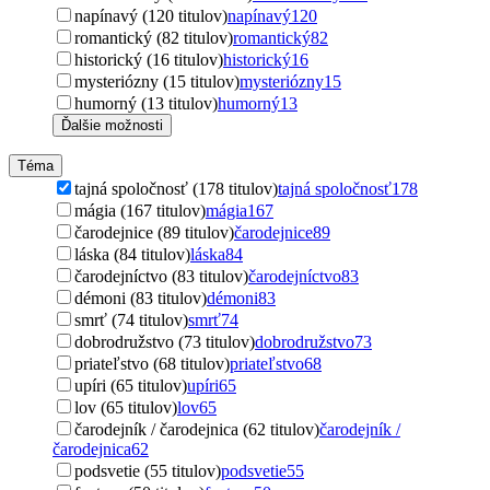
napínavý (120 titulov)
napínavý
120
romantický (82 titulov)
romantický
82
historický (16 titulov)
historický
16
mysteriózny (15 titulov)
mysteriózny
15
humorný (13 titulov)
humorný
13
Ďalšie možnosti
Téma
tajná spoločnosť (178 titulov)
tajná spoločnosť
178
mágia (167 titulov)
mágia
167
čarodejnice (89 titulov)
čarodejnice
89
láska (84 titulov)
láska
84
čarodejníctvo (83 titulov)
čarodejníctvo
83
démoni (83 titulov)
démoni
83
smrť (74 titulov)
smrť
74
dobrodružstvo (73 titulov)
dobrodružstvo
73
priateľstvo (68 titulov)
priateľstvo
68
upíri (65 titulov)
upíri
65
lov (65 titulov)
lov
65
čarodejník / čarodejnica (62 titulov)
čarodejník /
čarodejnica
62
podsvetie (55 titulov)
podsvetie
55