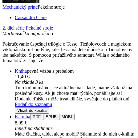
Mechanický princ
Pekelné stroje
Cassandra Clare
2. diel série
Pekelné stroje
Martinusáčka odporúča
5
Pokračovanie úspešnej trilógie o Tesse, Tieňolovcoch a magickom
viktoriánskom Londýne, kde Tessa nájdete útočisko u Tieňolovcov
iba nakrátko. S pomocou príťažlivého samotára Willa a oddaného
Jema totiž zisťuje, že...
Kniha
pevná väzba s prebalom
11,40 €
Na sklade 3 ks
Túto knihu máme síce aktuálne na sklade, máme však už iba
posledné kusy. Ak ju chcete mať rýchlo, ponáhľajte sa!
Dodanie ďalších môže trvať dlhšie, zvyčajne do piatich dní.
Pridať do zoznamu
Vložiť do košíka
E-kniha
PDF
EPUB
MOBI
8,99 €
Ihneď na stiahnutie
Máte čítačku, tablet alebo mobil? Stiahnite si do nich e-knihu: