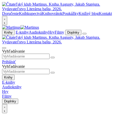
Doručenie
Kníhkupectvá
Knihovrátok
Poukážky
Knižný blog
Kontakt
E-knihy
Audioknihy
Hry
Filmy
Knihy
Doplnky
Vyhľadávanie
Prihlásiť
Vyhľadávanie
Knihy
E-knihy
Audioknihy
Hry
Filmy
Doplnky