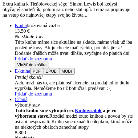
Extra kniha k Tieňoloveckej ságe! Simon Lewis bol kedysi
obyčajný smrteľník, potom sa z neho stal upír. Teraz sa pripravuje
na vstup do najnovšej etapy svojho života...
Kniha
brožovaná väzba
13,50 €
Na sklade 1 ks
Túto knihu máme síce aktuálne na sklade, máme však už iba
posledné kusy. Ak ju chcete mať rýchlo, ponáhľajte sa!
Dodanie ďalších môže trvať dlhšie, zvyčajne do piatich dní.
Pridať do zoznamu
Vložiť do košíka
E-kniha
PDF
EPUB
MOBI
Predaj skončil
Ach, mrzí nás to, ale platnosť licencie na predaj tohto titulu
vypršala. Nemôžeme ho už bohužiaľ predávať :-(
Pridať do zoznamu
Čítaná
výborný stav
Túto knihu sme vykúpili cez
Knihovrátok
a je vo
výbornom stave.
Rozdiel medzi touto knihou a novou by ste
asi ani nespoznali. Knihu sme označili nálepkou, ktorá môže
na niektorých obaloch zanechať stopy.
8,80 €