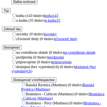
Ďalšie možnosti
Typ
kniha (143 titulov)
kniha
143
e-kniha (35 titulov)
e-kniha
35
Zobraziť iba
novinky (0 titulov)
novinky
zľavnené tituly (0 titulov)
zľavnené tituly
Dostupnosť
na centrálnom sklade (0 titulov)
na centrálnom sklade
predpredaj (0 titulov)
predpredaj
pripravujeme (0 titulov)
pripravujeme
dostupná (bez vypredaných) (0 titulov)
dostupná (bez
vypredaných)
Dostupnosť v kníhkupectve
Banská Bystrica (Martinus) (0 titulov)
Banská
Bystrica (Martinus)
Bratislava - Cubicon (Martinus) (0 titulov)
Bratislava
- Cubicon (Martinus)
Bratislava - Nivy (Martinus) (0 titulov)
Bratislava -