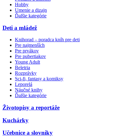
Hobby
Umenie a dizajn
Ďalšie kategórie
Deti a mládež
Knihorad – poradca kníh pre deti
Pre najmenších
Pre prvákov
Pre pubertiakov
Young Adult
Beletria
Rozprávky
Sci-fi, fantasy a komiksy
Leporelá
Náučné knihy
Ďalšie kategórie
Životopisy a reportáže
Kuchárky
Učebnice a slovníky