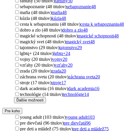
fantasy (50 titulov)
fantasy
50
sebapoznanie (48 titulov)
sebapoznanie
48
mafia (48 titulov)
mafia
48
kúzla (48 titulov)
kúzla
48
cesta k sebapoznaniu (48 titulov)
cesta k sebapoznaniu
48
dobro a zlo (48 titulov)
dobro a zlo
48
magické schopnosti (48 titulov)
magické schopnosti
48
magický svet (48 titulov)
magický svet
48
tajomstvo (29 titulov)
tajomstvo
29
lgbtq+ (24 titulov)
lgbtq+
24
vojny (20 titulov)
vojny
20
vzťahy (20 titulov)
vzťahy
20
zrada (20 titulov)
zrada
20
záchrana sveta (20 titulov)
záchrana sveta
20
stroje (17 titulov)
stroje
17
dark academia (16 titulov)
dark academia
16
technológie (14 titulov)
technológie
14
Ďalšie možnosti
Pre koho
young adult (103 titulov)
young adult
103
pre dievčatá (96 titulov)
pre dievčatá
96
pre deti a mládež (75 titulov)
pre deti a mládež
75