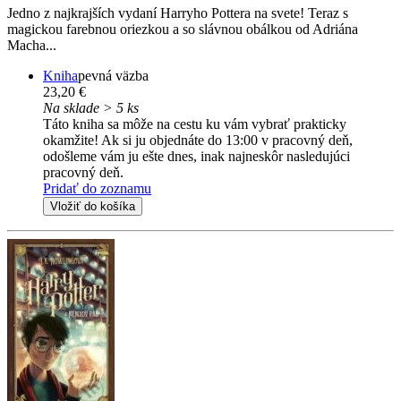
Jedno z najkrajších vydaní Harryho Pottera na svete! Teraz s
magickou farebnou oriezkou a so slávnou obálkou od Adriána
Macha...
Kniha
pevná väzba
23,20 €
Na sklade > 5 ks
Táto kniha sa môže na cestu ku vám vybrať prakticky
okamžite! Ak si ju objednáte do 13:00 v pracovný deň,
odošleme vám ju ešte dnes, inak najneskôr nasledujúci
pracovný deň.
Pridať do zoznamu
Vložiť do košíka