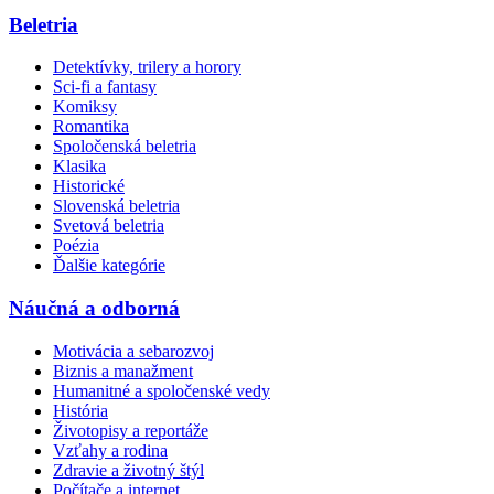
Beletria
Detektívky, trilery a horory
Sci-fi a fantasy
Komiksy
Romantika
Spoločenská beletria
Klasika
Historické
Slovenská beletria
Svetová beletria
Poézia
Ďalšie kategórie
Náučná a odborná
Motivácia a sebarozvoj
Biznis a manažment
Humanitné a spoločenské vedy
História
Životopisy a reportáže
Vzťahy a rodina
Zdravie a životný štýl
Počítače a internet