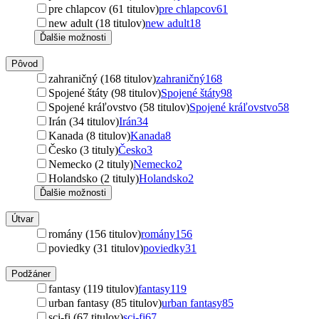
pre chlapcov (61 titulov)
pre chlapcov
61
new adult (18 titulov)
new adult
18
Ďalšie možnosti
Pôvod
zahraničný (168 titulov)
zahraničný
168
Spojené štáty (98 titulov)
Spojené štáty
98
Spojené kráľovstvo (58 titulov)
Spojené kráľovstvo
58
Irán (34 titulov)
Irán
34
Kanada (8 titulov)
Kanada
8
Česko (3 tituly)
Česko
3
Nemecko (2 tituly)
Nemecko
2
Holandsko (2 tituly)
Holandsko
2
Ďalšie možnosti
Útvar
romány (156 titulov)
romány
156
poviedky (31 titulov)
poviedky
31
Podžáner
fantasy (119 titulov)
fantasy
119
urban fantasy (85 titulov)
urban fantasy
85
sci-fi (67 titulov)
sci-fi
67