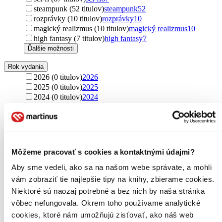
steampunk (52 titulov)
steampunk
52
rozprávky (10 titulov)
rozprávky
10
magický realizmus (10 titulov)
magický realizmus
10
high fantasy (7 titulov)
high fantasy
7
Ďalšie možnosti
Rok vydania
2026 (0 titulov)
2026
2025 (0 titulov)
2025
2024 (0 titulov)
2024
2023 (0 titulov)
2023
2022 (0 titulov)
2022
2021 a staršie (0 titulov)
2021 a staršie
Ďalšie možnosti
Môžeme pracovať s cookies a kontaktnými údajmi?
Autor
Cassandra Clare (79 titulov)
Cassandra Clare
79
Aby sme vedeli, ako sa na našom webe správate, a mohli
J.K. Rowling (48 titulov)
J.K. Rowling
48
vám zobraziť tie najlepšie tipy na knihy, zbierame cookies.
Brandon Sanderson (13 titulov)
Brandon Sanderson
13
Niektoré sú naozaj potrebné a bez nich by naša stránka
L.D. Lapinski (10 titulov)
L.D. Lapinski
10
vôbec nefungovala. Okrem toho používame analytické
Pascale Lacelle (8 titulov)
Pascale Lacelle
8
Jennifer L. Armentrout (5 titulov)
Jennifer L. Armentrout
5
cookies, ktoré nám umožňujú zisťovať, ako náš web