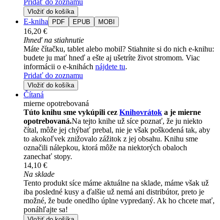
Pridať do zoznamu
Vložiť do košíka
E-kniha
PDF
EPUB
MOBI
16,20 €
Ihneď na stiahnutie
Máte čítačku, tablet alebo mobil? Stiahnite si do nich e-knihu:
budete ju mať hneď a ešte aj ušetríte život stromom. Viac
informácii o e-knihách
nájdete tu
.
Pridať do zoznamu
Vložiť do košíka
Čítaná
mierne opotrebovaná
Túto knihu sme vykúpili cez
Knihovrátok
a je mierne
opotrebovaná.
Na tejto knihe už síce poznať, že ju niekto
čítal, môže jej chýbať prebal, nie je však poškodená tak, aby
to akokoľvek znižovalo zážitok z jej obsahu. Knihu sme
označili nálepkou, ktorá môže na niektorých obaloch
zanechať stopy.
14,10 €
Na sklade
Tento produkt síce máme aktuálne na sklade, máme však už
iba posledné kusy a ďalšie už nemá ani distribútor, preto je
možné, že bude onedlho úplne vypredaný. Ak ho chcete mať,
ponáhľajte sa!
Vložiť do košíka