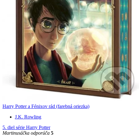
Harry Potter a Fénixov rád (farebná oriezka)
J.K. Rowling
5. diel série
Harry Potter
Martinusáčka odporúča
5