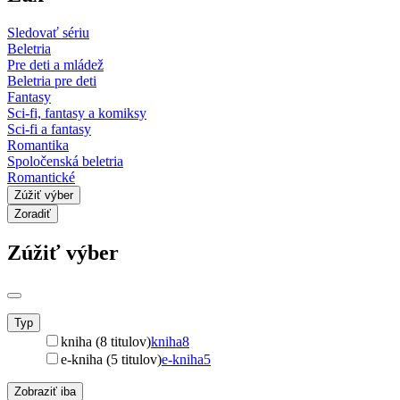
Sledovať sériu
Beletria
Pre deti a mládež
Beletria pre deti
Fantasy
Sci-fi, fantasy a komiksy
Sci-fi a fantasy
Romantika
Spoločenská beletria
Romantické
Zúžiť výber
Zoradiť
Zúžiť výber
Typ
kniha (8 titulov)
kniha
8
e-kniha (5 titulov)
e-kniha
5
Zobraziť iba