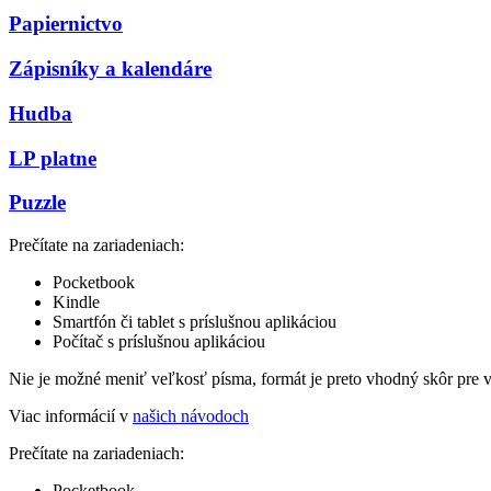
Papiernictvo
Zápisníky a kalendáre
Hudba
LP platne
Puzzle
Prečítate na zariadeniach:
Pocketbook
Kindle
Smartfón či tablet s príslušnou aplikáciou
Počítač s príslušnou aplikáciou
Nie je možné meniť veľkosť písma, formát je preto vhodný skôr pre 
Viac informácií v
našich návodoch
Prečítate na zariadeniach:
Pocketbook