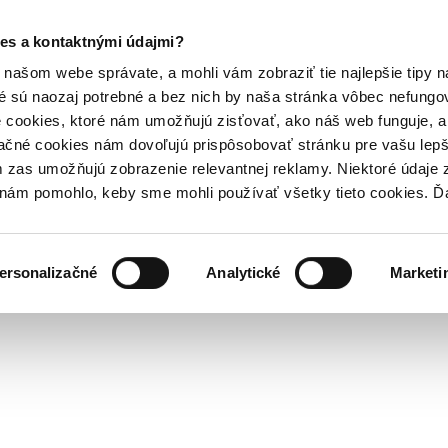
es a kontaktnými údajmi?
našom webe správate, a mohli vám zobraziť tie najlepšie tipy n
é sú naozaj potrebné a bez nich by naša stránka vôbec nefung
 cookies, ktoré nám umožňujú zisťovať, ako náš web funguje, a 
ačné cookies nám dovoľujú prispôsobovať stránku pre vašu lepši
zas umožňujú zobrazenie relevantnej reklamy. Niektoré údaje z
y nám pomohlo, keby sme mohli používať všetky tieto cookies. 
ersonalizačné
Analytické
Marketi