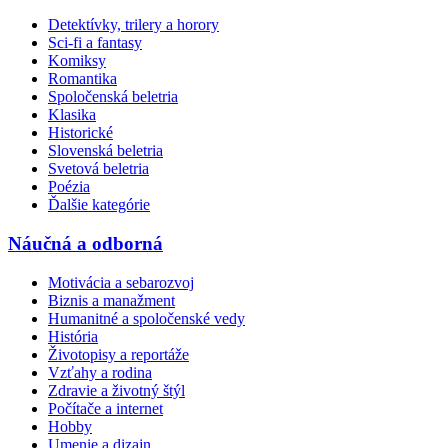
Detektívky, trilery a horory
Sci-fi a fantasy
Komiksy
Romantika
Spoločenská beletria
Klasika
Historické
Slovenská beletria
Svetová beletria
Poézia
Ďalšie kategórie
Náučná a odborná
Motivácia a sebarozvoj
Biznis a manažment
Humanitné a spoločenské vedy
História
Životopisy a reportáže
Vzťahy a rodina
Zdravie a životný štýl
Počítače a internet
Hobby
Umenie a dizajn