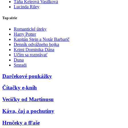
Táňa Keleová Vasilková
Lucinda Riley
Top série
Romantické úteky
Harry Potter
Kapitán Stein a Notár Barbarič
Denník odvážneho bojka
Krimi Dominika Dána
Učím sa rozprávať
Duna
Smradi
Darčekové poukážky
Čítačky e-kníh
Vecičky od Martinusu
Káva, čaj a pochutiny
Hrnčeky a fľaše