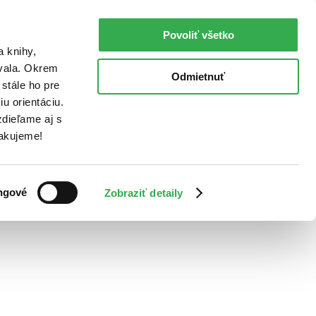
Povoliť všetko
a knihy,
ovala. Okrem
Odmietnuť
stále ho pre
u orientáciu.
dieľame aj s
Ďakujeme!
ngové
Zobraziť detaily