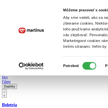
Doručenie
Kníhkupectvá
Knihovrátok
Poukážky
Knižný blog
Kontakt
Môžeme pracovať s cooki
Aby sme vedeli, ako sa na 
zbierame cookies. Niektor
E-knihy
Audioknihy
Hry
Filmy
Knihy
Doplnky
toho používame analytické
vás zlepšovať. Personaliz
Vyhľadávanie
Marketingové cookies nám 
tretími stranami. Veľmi b
Prihlásiť
Vyhľadávanie
Výber
Knihy
Potrebné
P
súhlasu
E-knihy
Audioknihy
Hry
Filmy
Doplnky
Beletria