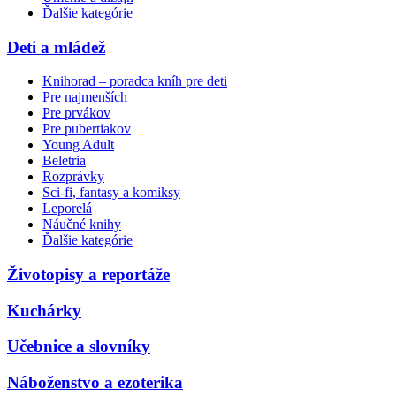
Ďalšie kategórie
Deti a mládež
Knihorad – poradca kníh pre deti
Pre najmenších
Pre prvákov
Pre pubertiakov
Young Adult
Beletria
Rozprávky
Sci-fi, fantasy a komiksy
Leporelá
Náučné knihy
Ďalšie kategórie
Životopisy a reportáže
Kuchárky
Učebnice a slovníky
Náboženstvo a ezoterika