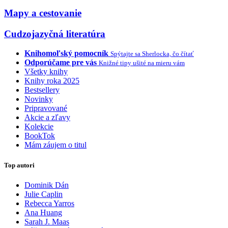
Mapy a cestovanie
Cudzojazyčná literatúra
Knihomoľský pomocník
Spýtajte sa Sherlocka, čo čítať
Odporúčame pre vás
Knižné tipy ušité na mieru vám
Všetky knihy
Knihy roka 2025
Bestsellery
Novinky
Pripravované
Akcie a zľavy
Kolekcie
BookTok
Mám záujem o titul
Top autori
Dominik Dán
Julie Caplin
Rebecca Yarros
Ana Huang
Sarah J. Maas