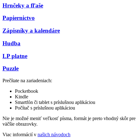
Hrnčeky a fľaše
Papiernictvo
Zápisníky a kalendáre
Hudba
LP platne
Puzzle
Prečítate na zariadeniach:
Pocketbook
Kindle
Smartfón či tablet s príslušnou aplikáciou
Počítač s príslušnou aplikáciou
Nie je možné meniť veľkosť písma, formát je preto vhodný skôr pre
väčšie obrazovky.
Viac informácií v
našich návodoch