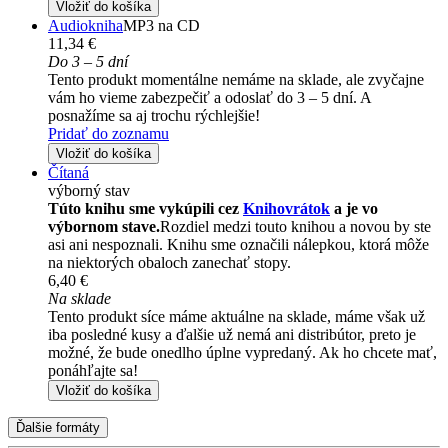
Vložiť do košíka
Audiokniha
MP3 na CD
11,34 €
Do 3 – 5 dní
Tento produkt momentálne nemáme na sklade, ale zvyčajne
vám ho vieme zabezpečiť a odoslať do 3 – 5 dní. A
posnažíme sa aj trochu rýchlejšie!
Pridať do zoznamu
Vložiť do košíka
Čítaná
výborný stav
Túto knihu sme vykúpili cez
Knihovrátok
a je vo
výbornom stave.
Rozdiel medzi touto knihou a novou by ste
asi ani nespoznali. Knihu sme označili nálepkou, ktorá môže
na niektorých obaloch zanechať stopy.
6,40 €
Na sklade
Tento produkt síce máme aktuálne na sklade, máme však už
iba posledné kusy a ďalšie už nemá ani distribútor, preto je
možné, že bude onedlho úplne vypredaný. Ak ho chcete mať,
ponáhľajte sa!
Vložiť do košíka
Ďalšie formáty