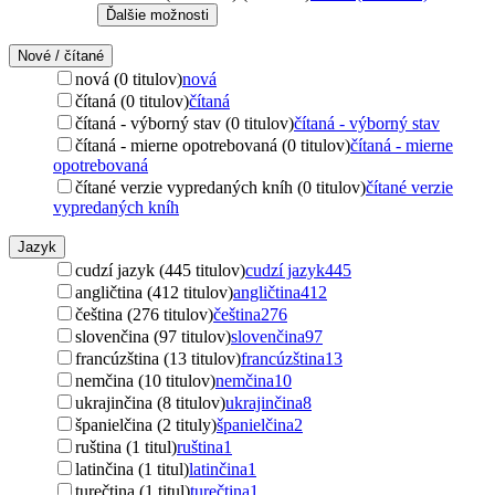
Ďalšie možnosti
Nové / čítané
nová (0 titulov)
nová
čítaná (0 titulov)
čítaná
čítaná - výborný stav (0 titulov)
čítaná - výborný stav
čítaná - mierne opotrebovaná (0 titulov)
čítaná - mierne
opotrebovaná
čítané verzie vypredaných kníh (0 titulov)
čítané verzie
vypredaných kníh
Jazyk
cudzí jazyk (445 titulov)
cudzí jazyk
445
angličtina (412 titulov)
angličtina
412
čeština (276 titulov)
čeština
276
slovenčina (97 titulov)
slovenčina
97
francúzština (13 titulov)
francúzština
13
nemčina (10 titulov)
nemčina
10
ukrajinčina (8 titulov)
ukrajinčina
8
španielčina (2 tituly)
španielčina
2
ruština (1 titul)
ruština
1
latinčina (1 titul)
latinčina
1
turečtina (1 titul)
turečtina
1