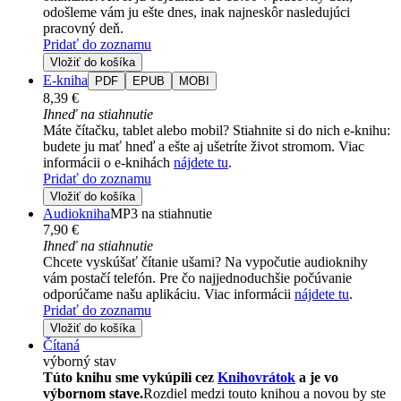
odošleme vám ju ešte dnes, inak najneskôr nasledujúci
pracovný deň.
Pridať do zoznamu
Vložiť do košíka
E-kniha
PDF
EPUB
MOBI
8,39 €
Ihneď na stiahnutie
Máte čítačku, tablet alebo mobil? Stiahnite si do nich e-knihu:
budete ju mať hneď a ešte aj ušetríte život stromom. Viac
informácii o e-knihách
nájdete tu
.
Pridať do zoznamu
Vložiť do košíka
Audiokniha
MP3 na stiahnutie
7,90 €
Ihneď na stiahnutie
Chcete vyskúšať čítanie ušami? Na vypočutie audioknihy
vám postačí telefón. Pre čo najjednoduchšie počúvanie
odporúčame našu aplikáciu. Viac informácii
nájdete tu
.
Pridať do zoznamu
Vložiť do košíka
Čítaná
výborný stav
Túto knihu sme vykúpili cez
Knihovrátok
a je vo
výbornom stave.
Rozdiel medzi touto knihou a novou by ste