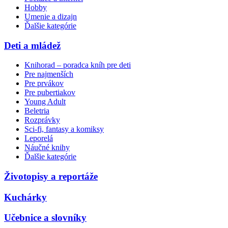
Hobby
Umenie a dizajn
Ďalšie kategórie
Deti a mládež
Knihorad – poradca kníh pre deti
Pre najmenších
Pre prvákov
Pre pubertiakov
Young Adult
Beletria
Rozprávky
Sci-fi, fantasy a komiksy
Leporelá
Náučné knihy
Ďalšie kategórie
Životopisy a reportáže
Kuchárky
Učebnice a slovníky