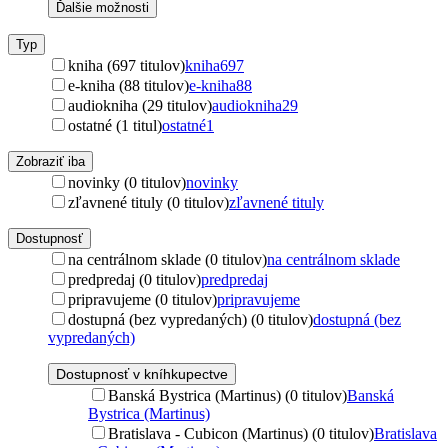
Ďalšie možnosti
Typ
kniha (697 titulov)
kniha
697
e-kniha (88 titulov)
e-kniha
88
audiokniha (29 titulov)
audiokniha
29
ostatné (1 titul)
ostatné
1
Zobraziť iba
novinky (0 titulov)
novinky
zľavnené tituly (0 titulov)
zľavnené tituly
Dostupnosť
na centrálnom sklade (0 titulov)
na centrálnom sklade
predpredaj (0 titulov)
predpredaj
pripravujeme (0 titulov)
pripravujeme
dostupná (bez vypredaných) (0 titulov)
dostupná (bez
vypredaných)
Dostupnosť v kníhkupectve
Banská Bystrica (Martinus) (0 titulov)
Banská
Bystrica (Martinus)
Bratislava - Cubicon (Martinus) (0 titulov)
Bratislava