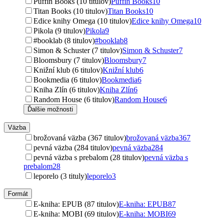
Puffin Books (10 titulov)
Puffin Books
10
Titan Books (10 titulov)
Titan Books
10
Edice knihy Omega (10 titulov)
Edice knihy Omega
10
Pikola (9 titulov)
Pikola
9
#booklab (8 titulov)
#booklab
8
Simon & Schuster (7 titulov)
Simon & Schuster
7
Bloomsbury (7 titulov)
Bloomsbury
7
Knižní klub (6 titulov)
Knižní klub
6
Bookmedia (6 titulov)
Bookmedia
6
Kniha Zlín (6 titulov)
Kniha Zlín
6
Random House (6 titulov)
Random House
6
Ďalšie možnosti
Väzba
brožovaná väzba (367 titulov)
brožovaná väzba
367
pevná väzba (284 titulov)
pevná väzba
284
pevná väzba s prebalom (28 titulov)
pevná väzba s
prebalom
28
leporelo (3 tituly)
leporelo
3
Formát
E-kniha: EPUB (87 titulov)
E-kniha: EPUB
87
E-kniha: MOBI (69 titulov)
E-kniha: MOBI
69