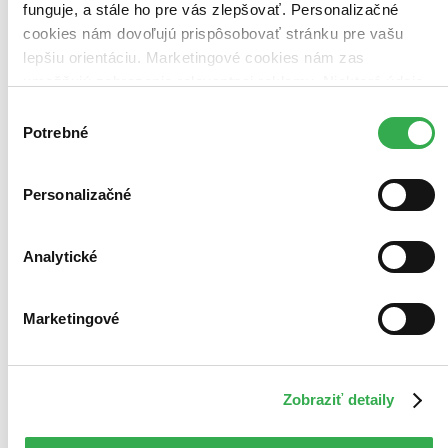
funguje, a stále ho pre vás zlepšovať. Personalizačné
urban fantasy (30 titulov)
urban fantasy
30
high fantasy (29 titulov)
high fantasy
29
cookies nám dovoľujú prispôsobovať stránku pre vašu
magický realizmus (29 titulov)
magický realizmus
29
lepšiu orientáciu. Marketingové cookies nám zas
horory (25 titulov)
horory
25
umožňujú zobrazenie relevantnej reklamy. Niektoré údaje
science fantasy (17 titulov)
science fantasy
17
zdieľame aj s tretími stranami. Veľmi by nám pomohlo,
dystopický (17 titulov)
dystopický
17
Výber
keby sme mohli používať všetky tieto cookies. Ďakujeme!
thrillery (14 titulov)
thrillery
14
Potrebné
súhlasu
low fantasy (4 tituly)
low fantasy
4
dark fantasy (2 tituly)
dark fantasy
2
Ďalšie možnosti
Personalizačné
Rok vydania
2026 (0 titulov)
2026
Analytické
2025 (0 titulov)
2025
2024 (0 titulov)
2024
2023 (0 titulov)
2023
Marketingové
2022 (0 titulov)
2022
2021 a staršie (0 titulov)
2021 a staršie
Ďalšie možnosti
Zobraziť detaily
Autor
Antoine de Saint-Exupéry (197 titulov)
Antoine de Saint-
Exupéry
197