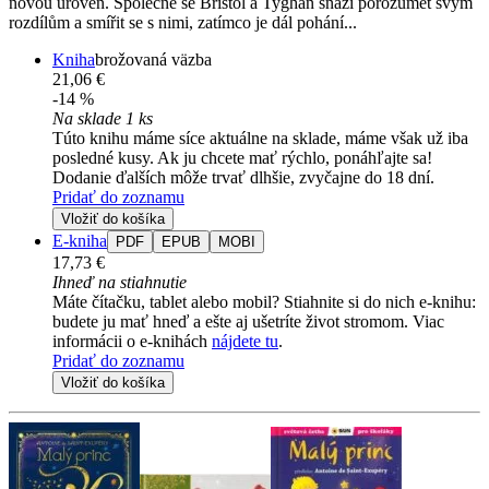
novou úroveň. Společně se Bristol a Tyghan snaží porozumět svým
rozdílům a smířit se s nimi, zatímco je dál pohání...
Kniha
brožovaná väzba
21,06 €
-14 %
Na sklade 1 ks
Túto knihu máme síce aktuálne na sklade, máme však už iba
posledné kusy. Ak ju chcete mať rýchlo, ponáhľajte sa!
Dodanie ďalších môže trvať dlhšie, zvyčajne do 18 dní.
Pridať do zoznamu
Vložiť do košíka
E-kniha
PDF
EPUB
MOBI
17,73 €
Ihneď na stiahnutie
Máte čítačku, tablet alebo mobil? Stiahnite si do nich e-knihu:
budete ju mať hneď a ešte aj ušetríte život stromom. Viac
informácii o e-knihách
nájdete tu
.
Pridať do zoznamu
Vložiť do košíka