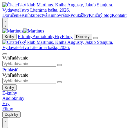
Doručenie
Kníhkupectvá
Knihovrátok
Poukážky
Knižný blog
Kontakt
E-knihy
Audioknihy
Hry
Filmy
Knihy
Doplnky
Vyhľadávanie
Prihlásiť
Vyhľadávanie
Knihy
E-knihy
Audioknihy
Hry
Filmy
Doplnky