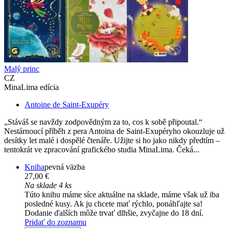
Malý princ
CZ
MinaLima edícia
Antoine de Saint-Exupéry
„Stáváš se navždy zodpovědným za to, cos k sobě připoutal.“
Nestárnoucí příběh z pera Antoina de Saint-Exupéryho okouzluje už
desítky let malé i dospělé čtenáře. Užijte si ho jako nikdy předtím –
tentokrát ve zpracování grafického studia MinaLima. Čeká...
Kniha
pevná väzba
27,00 €
Na sklade 4 ks
Túto knihu máme síce aktuálne na sklade, máme však už iba
posledné kusy. Ak ju chcete mať rýchlo, ponáhľajte sa!
Dodanie ďalších môže trvať dlhšie, zvyčajne do 18 dní.
Pridať do zoznamu