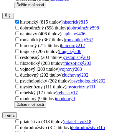
Ďalšie možnosti
Štýl
historický (815 titulov)
historický
815
dobrodružný (598 titulov)
dobrodružný
598
napínavý (406 titulov)
napínavý
406
romantický (367 titulov)
romantický
367
humorný (212 titulov)
humorný
212
tragický (206 titulov)
tragický
206
cestopisný (203 titulov)
cestopisný
203
filozofický (203 titulov)
filozofický
203
vojnový (203 titulov)
vojnový
203
duchovný (202 titulov)
duchovný
202
psychologický (202 titulov)
psychologický
202
mysteriózny (111 titulov)
mysteriózny
111
rebelský (17 titulov)
rebelský
17
moderný (9 titulov)
moderný
9
Ďalšie možnosti
Téma
priateľstvo (318 titulov)
priateľstvo
318
dobrodružstvo (315 titulov)
dobrodružstvo
315