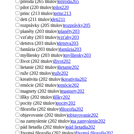
príroda (265 titulov)
príroda
265
pilot (220 titulov)
pilot
220
princ (213 titulov)
princ
213
deti (211 titulov)
deti
211
rozprávky (205 titulov)
rozprávky
205
planéty (203 titulov)
planéty
203
vzťahy (203 titulov)
vzťahy
203
detstva (203 titulov)
detstva
203
fantázia (203 titulov)
fantázia
203
myšlienky (203 titulov)
myšlienky
203
život (202 titulov)
život
202
lietanie (202 titulov)
lietanie
202
ruže (202 titulov)
ruže
202
kreativita (202 titulov)
kreativita
202
emócie (202 titulov)
emócie
202
magnety (202 titulov)
magnety
202
líšky (202 titulov)
líšky
202
pocity (202 titulov)
pocity
202
filozofia (202 titulov)
filozofia
202
objavovanie (202 titulov)
objavovanie
202
na zamyslenie (202 titulov)
na zamyslenie
202
pád lietadla (202 titulov)
pád lietadla
202
životná filozofia (202 titulov)
životná filozofia
202