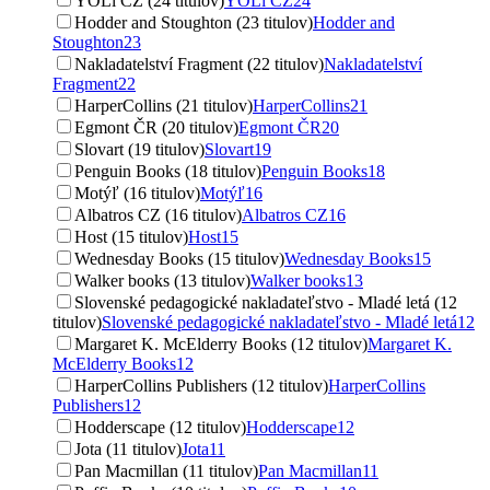
YOLi CZ (24 titulov)
YOLi CZ
24
Hodder and Stoughton (23 titulov)
Hodder and
Stoughton
23
Nakladatelství Fragment (22 titulov)
Nakladatelství
Fragment
22
HarperCollins (21 titulov)
HarperCollins
21
Egmont ČR (20 titulov)
Egmont ČR
20
Slovart (19 titulov)
Slovart
19
Penguin Books (18 titulov)
Penguin Books
18
Motýľ (16 titulov)
Motýľ
16
Albatros CZ (16 titulov)
Albatros CZ
16
Host (15 titulov)
Host
15
Wednesday Books (15 titulov)
Wednesday Books
15
Walker books (13 titulov)
Walker books
13
Slovenské pedagogické nakladateľstvo - Mladé letá (12
titulov)
Slovenské pedagogické nakladateľstvo - Mladé letá
12
Margaret K. McElderry Books (12 titulov)
Margaret K.
McElderry Books
12
HarperCollins Publishers (12 titulov)
HarperCollins
Publishers
12
Hodderscape (12 titulov)
Hodderscape
12
Jota (11 titulov)
Jota
11
Pan Macmillan (11 titulov)
Pan Macmillan
11