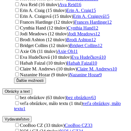
Ava Reid (16 titulov)
Ava Reid
16
Erin A. Craig (15 titulov)
Erin A. Craig
15
Erin A. Craigová (15 titulov)
Erin A. Craigová
15
Frances Hardinge (12 titulov)
Frances Hardinge
12
Cynthia Hand (12 titulov)
Cynthia Hand
12
Jodi Meadows (12 titulov)
Jodi Meadows
12
Brodi Ashton (12 titulov)
Brodi Ashton
12
Bridget Collins (12 titulov)
Bridget Collins
12
Axie Oh (11 titulov)
Axie Oh
11
Eva Hudečková (10 titulov)
Eva Hudečková
10
Hafsah Faizal (10 titulov)
Hafsah Faizal
10
Claire M. Andrews (10 titulov)
Claire M. Andrews
10
Nazanine Hozar (9 titulov)
Nazanine Hozar
9
Ďalšie možnosti
Obrázky a text
bez obrázkov (63 titulov)
bez obrázkov
63
veľa obrázkov, málo textu (1 titul)
veľa obrázkov, málo
textu
1
Vydavateľstvo
CooBoo CZ (33 titulov)
CooBoo CZ
33