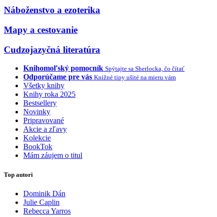
Náboženstvo a ezoterika
Mapy a cestovanie
Cudzojazyčná literatúra
Knihomoľský pomocník
Spýtajte sa Sherlocka, čo čítať
Odporúčame pre vás
Knižné tipy ušité na mieru vám
Všetky knihy
Knihy roka 2025
Bestsellery
Novinky
Pripravované
Akcie a zľavy
Kolekcie
BookTok
Mám záujem o titul
Top autori
Dominik Dán
Julie Caplin
Rebecca Yarros