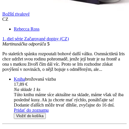
Božští rivalové
CZ
Rebecca Ross
1. diel série
Začarované dopisy (CZ)
Martinusáčka odporúča
5
Po staletích spánku rozpoutali bohové další válku. Osmnáctiletá Iris
chce udržet svou rodinu pohromadě, jenže její bratr je na frontě a
ona s matkou živoří čím dál víc. Proto se Iris rozhodne získat
povýšení v novinách, o nějž bojuje s odměřeným, ale...
Kniha
brožovaná väzba
17,89 €
Na sklade 1 ks
Túto knihu máme síce aktuálne na sklade, máme však už iba
posledné kusy. Ak ju chcete mať rýchlo, ponáhľajte sa!
Dodanie ďalších môže trvať dlhšie, zvyčajne do 16 dní.
Pridať do zoznamu
Vložiť do košíka