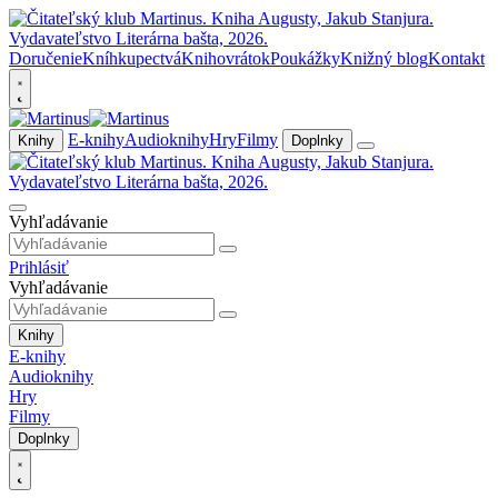
Doručenie
Kníhkupectvá
Knihovrátok
Poukážky
Knižný blog
Kontakt
E-knihy
Audioknihy
Hry
Filmy
Knihy
Doplnky
Vyhľadávanie
Prihlásiť
Vyhľadávanie
Knihy
E-knihy
Audioknihy
Hry
Filmy
Doplnky