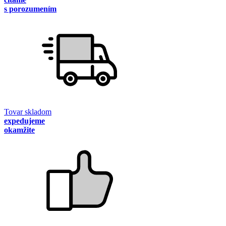
s porozumením
Tovar skladom
expedujeme
okamžite