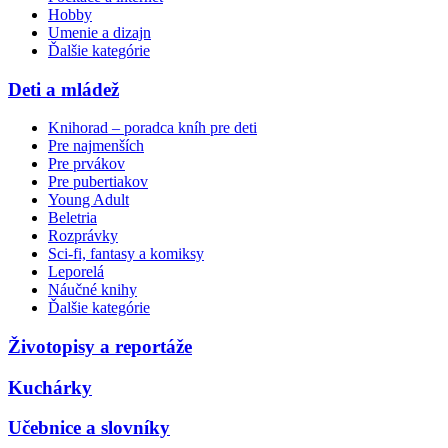
Hobby
Umenie a dizajn
Ďalšie kategórie
Deti a mládež
Knihorad – poradca kníh pre deti
Pre najmenších
Pre prvákov
Pre pubertiakov
Young Adult
Beletria
Rozprávky
Sci-fi, fantasy a komiksy
Leporelá
Náučné knihy
Ďalšie kategórie
Životopisy a reportáže
Kuchárky
Učebnice a slovníky