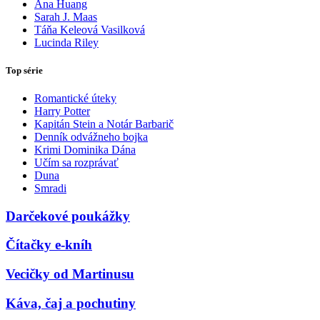
Ana Huang
Sarah J. Maas
Táňa Keleová Vasilková
Lucinda Riley
Top série
Romantické úteky
Harry Potter
Kapitán Stein a Notár Barbarič
Denník odvážneho bojka
Krimi Dominika Dána
Učím sa rozprávať
Duna
Smradi
Darčekové poukážky
Čítačky e-kníh
Vecičky od Martinusu
Káva, čaj a pochutiny