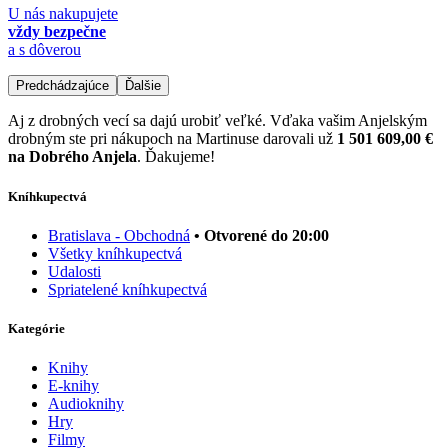
U nás nakupujete
vždy bezpečne
a s dôverou
Predchádzajúce
Ďalšie
Aj z drobných vecí sa dajú urobiť veľké. Vďaka vašim Anjelským
drobným ste pri nákupoch na Martinuse darovali už
1 501 609,00 €
na Dobrého Anjela
. Ďakujeme!
Kníhkupectvá
Bratislava - Obchodná
• Otvorené do 20:00
Všetky kníhkupectvá
Udalosti
Spriatelené kníhkupectvá
Kategórie
Knihy
E-knihy
Audioknihy
Hry
Filmy