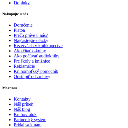
Doplnky
Nakupujte u nás
Doručenie
Platba
Prečo práve u nás?
Najčastejšie otázky
Rezervácia v kníhkupectve
Ako čítať e-knihy
Ako počúvať audioknihy
Pre školy a knižnice
Reklamácie
Knihomoľský pomocník
Odstúpiť od zmluvy
Martinus
Kontakty
Náš príbeh
Náš blog
Knihovrátok
Partnerský systém
Pridaj sa k nám