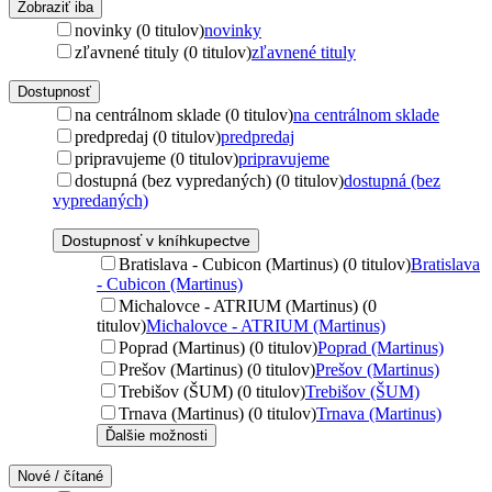
Zobraziť iba
novinky (0 titulov)
novinky
zľavnené tituly (0 titulov)
zľavnené tituly
Dostupnosť
na centrálnom sklade (0 titulov)
na centrálnom sklade
predpredaj (0 titulov)
predpredaj
pripravujeme (0 titulov)
pripravujeme
dostupná (bez vypredaných) (0 titulov)
dostupná (bez
vypredaných)
Dostupnosť v kníhkupectve
Bratislava - Cubicon (Martinus) (0 titulov)
Bratislava
- Cubicon (Martinus)
Michalovce - ATRIUM (Martinus) (0
titulov)
Michalovce - ATRIUM (Martinus)
Poprad (Martinus) (0 titulov)
Poprad (Martinus)
Prešov (Martinus) (0 titulov)
Prešov (Martinus)
Trebišov (ŠUM) (0 titulov)
Trebišov (ŠUM)
Trnava (Martinus) (0 titulov)
Trnava (Martinus)
Ďalšie možnosti
Nové / čítané