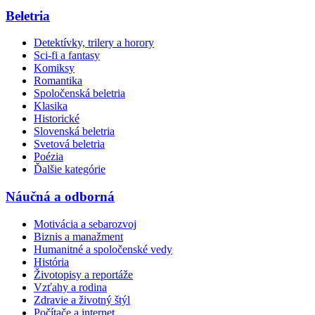
Beletria
Detektívky, trilery a horory
Sci-fi a fantasy
Komiksy
Romantika
Spoločenská beletria
Klasika
Historické
Slovenská beletria
Svetová beletria
Poézia
Ďalšie kategórie
Náučná a odborná
Motivácia a sebarozvoj
Biznis a manažment
Humanitné a spoločenské vedy
História
Životopisy a reportáže
Vzťahy a rodina
Zdravie a životný štýl
Počítače a internet