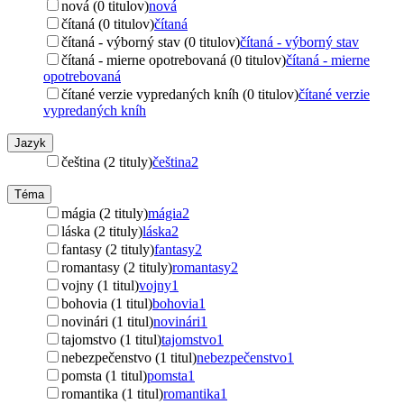
nová (0 titulov)
nová
čítaná (0 titulov)
čítaná
čítaná - výborný stav (0 titulov)
čítaná - výborný stav
čítaná - mierne opotrebovaná (0 titulov)
čítaná - mierne
opotrebovaná
čítané verzie vypredaných kníh (0 titulov)
čítané verzie
vypredaných kníh
Jazyk
čeština (2 tituly)
čeština
2
Téma
mágia (2 tituly)
mágia
2
láska (2 tituly)
láska
2
fantasy (2 tituly)
fantasy
2
romantasy (2 tituly)
romantasy
2
vojny (1 titul)
vojny
1
bohovia (1 titul)
bohovia
1
novinári (1 titul)
novinári
1
tajomstvo (1 titul)
tajomstvo
1
nebezpečenstvo (1 titul)
nebezpečenstvo
1
pomsta (1 titul)
pomsta
1
romantika (1 titul)
romantika
1