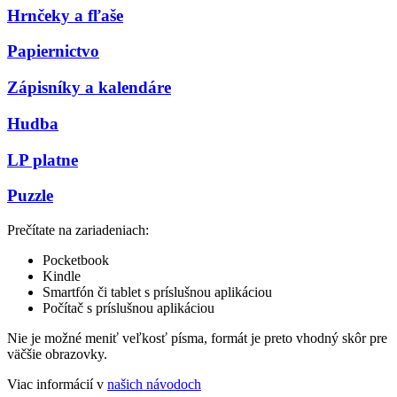
Hrnčeky a fľaše
Papiernictvo
Zápisníky a kalendáre
Hudba
LP platne
Puzzle
Prečítate na zariadeniach:
Pocketbook
Kindle
Smartfón či tablet s príslušnou aplikáciou
Počítač s príslušnou aplikáciou
Nie je možné meniť veľkosť písma, formát je preto vhodný skôr pre
väčšie obrazovky.
Viac informácií v
našich návodoch