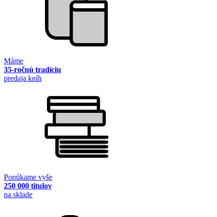
Máme
35-ročnú tradíciu
predaja kníh
Ponúkame vyše
250 000 titulov
na sklade