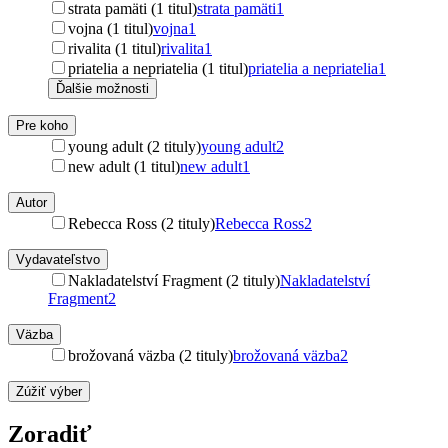
strata pamäti (1 titul)
strata pamäti
1
vojna (1 titul)
vojna
1
rivalita (1 titul)
rivalita
1
priatelia a nepriatelia (1 titul)
priatelia a nepriatelia
1
Ďalšie možnosti
Pre koho
young adult (2 tituly)
young adult
2
new adult (1 titul)
new adult
1
Autor
Rebecca Ross (2 tituly)
Rebecca Ross
2
Vydavateľstvo
Nakladatelství Fragment (2 tituly)
Nakladatelství
Fragment
2
Väzba
brožovaná väzba (2 tituly)
brožovaná väzba
2
Zúžiť výber
Zoradiť