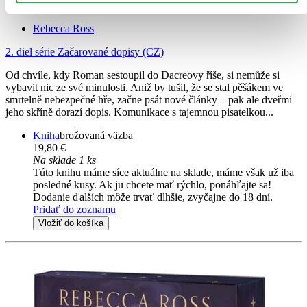
CZ
Rebecca Ross
2. diel série
Začarované dopisy (CZ)
Od chvíle, kdy Roman sestoupil do Dacreovy říše, si nemůže si
vybavit nic ze své minulosti. Aniž by tušil, že se stal pěšákem ve
smrtelně nebezpečné hře, začne psát nové články – pak ale dveřmi
jeho skříně dorazí dopis. Komunikace s tajemnou pisatelkou...
Kniha
brožovaná väzba
19,80 €
Na sklade 1 ks
Túto knihu máme síce aktuálne na sklade, máme však už iba
posledné kusy. Ak ju chcete mať rýchlo, ponáhľajte sa!
Dodanie ďalších môže trvať dlhšie, zvyčajne do 18 dní.
Pridať do zoznamu
Vložiť do košíka