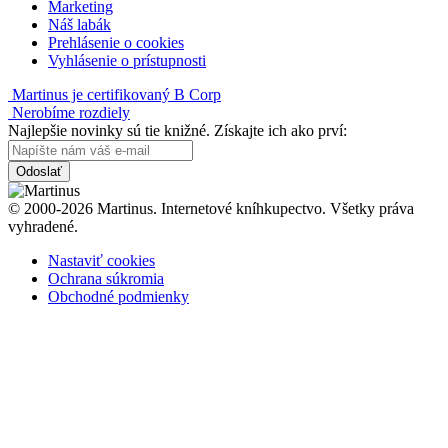
Marketing
Náš labák
Prehlásenie o cookies
Vyhlásenie o prístupnosti
Martinus je certifikovaný B Corp
Nerobíme rozdiely
Najlepšie novinky sú tie knižné. Získajte ich ako prví:
Odoslať
© 2000-2026 Martinus. Internetové kníhkupectvo. Všetky práva
vyhradené.
Nastaviť cookies
Ochrana súkromia
Obchodné podmienky