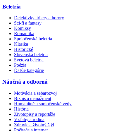
Beletria
Detektívky, trilery a horory
Sci-fi a fantasy
Komiksy
Romantika
Spoločenská beletria
Klasika
Historické
Slovenská beletria
Svetová beletria
Poézia
Ďalšie kategórie
Náučná a odborná
Motivácia a sebarozvoj
Biznis a manažment
Humanitné a spoločenské vedy
História
Životopisy a reportáže
Vzťahy a rodina
Zdravie a životný štýl
Počítače a internet