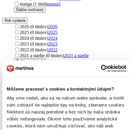
manga (1 titul)
manga
1
Ďalšie možnosti
Rok vydania
2026 (0 titulov)
2026
2025 (0 titulov)
2025
2024 (0 titulov)
2024
2023 (0 titulov)
2023
2022 (0 titulov)
2022
2021 a staršie (0 titulov)
2021 a staršie
Ďalšie možnosti
Autor
Victoria Aveyard (18 titulov)
Victoria Aveyard
18
Leigh Bardugo (15 titulov)
Leigh Bardugo
15
Môžeme pracovať s cookies a kontaktnými údajmi?
Rick Riordan (10 titulov)
Rick Riordan
10
Ransom Riggs (8 titulov)
Ransom Riggs
8
Aby sme vedeli, ako sa na našom webe správate, a mohli
Namina Forna (6 titulov)
Namina Forna
6
vám zobraziť tie najlepšie tipy na knihy, zbierame cookies.
Rachel Caine (5 titulov)
Rachel Caine
5
Niektoré sú naozaj potrebné a bez nich by naša stránka
Cube Kid (5 titulov)
Cube Kid
5
Scott Reintgen (4 tituly)
Scott Reintgen
4
vôbec nefungovala. Okrem toho používame analytické
Amélie Wen Zhao (4 tituly)
Amélie Wen Zhao
4
cookies, ktoré nám umožňujú zisťovať, ako náš web