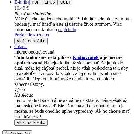
E-kniha
PDF
EPUB
MOBI
10,49 €
Ihneď na stiahnutie
Máte čítačku, tablet alebo mobil? Stiahnite si do nich e-knihu:
budete ju mať hneď a ešte aj ušetríte život stromom. Viac
informácii o e-knihách
nájdete tu
.
Pridať do zoznamu
Vložiť do košíka
Čítaná
mierne opotrebovaná
Túto knihu sme vykúpili cez
Knihovrátok
a je mierne
opotrebovaná.
Na tejto knihe už síce poznať, že ju niekto
čítal, môže jej chýbať prebal, nie je však poškodená tak, aby
to akokoľvek znižovalo zážitok z jej obsahu. Knihu sme
označili nálepkou, ktorá môže na niektorých obaloch
zanechať stopy.
7,70 €
Na sklade
Tento produkt síce máme aktuálne na sklade, máme však už
iba posledné kusy a ďalšie už nemá ani distribútor, preto je
možné, že bude onedlho úplne vypredaný. Ak ho chcete mať,
ponáhľajte sa!
Vložiť do košíka
Ďalšie formáty