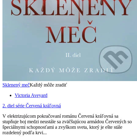
Sklenený meč
Každý môže zradiť
Victoria Aveyard
2. diel série
Červená kráľovná
V elektrizujúcom pokračovaní románu Červená kráľovná sa
stupňuje boj medzi neustále sa zväčšujúcou armádou Červených so
špeciálnymi schopnosťami a zvyškom sveta, ktorý je ešte stále
rozdelený podľa krvi...