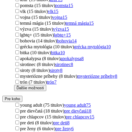
pomsta (15 titulov)
pomsta
15
vlk (15 titulov)
vlk
15
vojna (15 titulov)
vojna
15
temná mágia (15 titulov)
temná mágia
15
výzva (15 titulov)
výzva
15
lgbtq+ (15 titulov)
lgbtq+
15
bohovia (14 titulov)
bohovia
14
grécka mytológia (10 titulov)
grécka mytológia
10
bitka (10 titulov)
bitka
10
apokalypsa (8 titulov)
apokalypsa
8
sirotinec (8 titulov)
sirotinec
8
siroty (8 titulov)
siroty
8
mysteriózne príbehy (8 titulov)
mysteriózne príbehy
8
trón (7 titulov)
trón
7
Ďalšie možnosti
Pre koho
young adult (75 titulov)
young adult
75
pre dievčatá (18 titulov)
pre dievčatá
18
pre chlapcov (15 titulov)
pre chlapcov
15
pre deti (8 titulov)
pre deti
8
pre ženy (6 titulov)
pre ženy
6