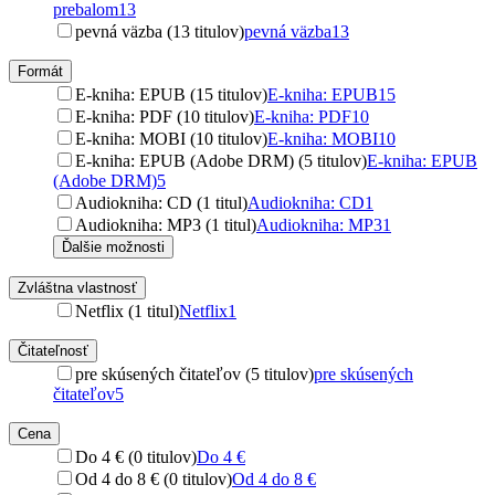
prebalom
13
pevná väzba (13 titulov)
pevná väzba
13
Formát
E-kniha: EPUB (15 titulov)
E-kniha: EPUB
15
E-kniha: PDF (10 titulov)
E-kniha: PDF
10
E-kniha: MOBI (10 titulov)
E-kniha: MOBI
10
E-kniha: EPUB (Adobe DRM) (5 titulov)
E-kniha: EPUB
(Adobe DRM)
5
Audiokniha: CD (1 titul)
Audiokniha: CD
1
Audiokniha: MP3 (1 titul)
Audiokniha: MP3
1
Ďalšie možnosti
Zvláštna vlastnosť
Netflix (1 titul)
Netflix
1
Čitateľnosť
pre skúsených čitateľov (5 titulov)
pre skúsených
čitateľov
5
Cena
Do 4 € (0 titulov)
Do 4 €
Od 4 do 8 € (0 titulov)
Od 4 do 8 €