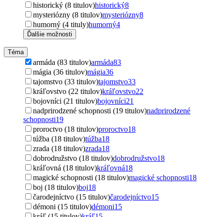
historický (8 titulov)
historický
8
mysteriózny (8 titulov)
mysteriózny
8
humorný (4 tituly)
humorný
4
Ďalšie možnosti
Téma
armáda (83 titulov)
armáda
83
mágia (36 titulov)
mágia
36
tajomstvo (33 titulov)
tajomstvo
33
kráľovstvo (22 titulov)
kráľovstvo
22
bojovníci (21 titulov)
bojovníci
21
nadprirodzené schopnosti (19 titulov)
nadprirodzené
schopnosti
19
proroctvo (18 titulov)
proroctvo
18
túžba (18 titulov)
túžba
18
zrada (18 titulov)
zrada
18
dobrodružstvo (18 titulov)
dobrodružstvo
18
kráľovná (18 titulov)
kráľovná
18
magické schopnosti (18 titulov)
magické schopnosti
18
boj (18 titulov)
boj
18
čarodejníctvo (15 titulov)
čarodejníctvo
15
démoni (15 titulov)
démoni
15
kráľ (15 titulov)
kráľ
15