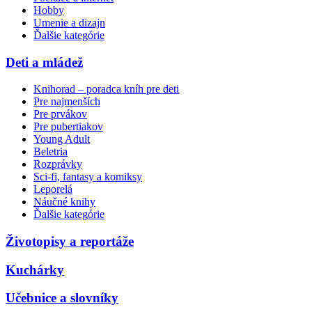
Hobby
Umenie a dizajn
Ďalšie kategórie
Deti a mládež
Knihorad – poradca kníh pre deti
Pre najmenších
Pre prvákov
Pre pubertiakov
Young Adult
Beletria
Rozprávky
Sci-fi, fantasy a komiksy
Leporelá
Náučné knihy
Ďalšie kategórie
Životopisy a reportáže
Kuchárky
Učebnice a slovníky