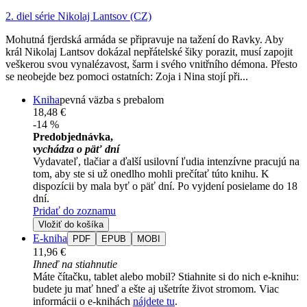
2. diel série
Nikolaj Lantsov (CZ)
Mohutná fjerdská armáda se připravuje na tažení do Ravky. Aby
král Nikolaj Lantsov dokázal nepřátelské šiky porazit, musí zapojit
veškerou svou vynalézavost, šarm i svého vnitřního démona. Přesto
se neobejde bez pomoci ostatních: Zoja i Nina stojí při...
Kniha
pevná väzba s prebalom
18,48 €
-14 %
Predobjednávka,
vychádza o päť dní
Vydavateľ, tlačiar a ďalší usilovní ľudia intenzívne pracujú na
tom, aby ste si už onedlho mohli prečítať túto knihu. K
dispozícii by mala byť o päť dní. Po vyjdení posielame do 18
dní.
Pridať do zoznamu
Vložiť do košíka
E-kniha
PDF
EPUB
MOBI
11,96 €
Ihneď na stiahnutie
Máte čítačku, tablet alebo mobil? Stiahnite si do nich e-knihu:
budete ju mať hneď a ešte aj ušetríte život stromom. Viac
informácii o e-knihách
nájdete tu
.