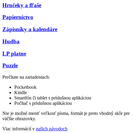
Hrnčeky a fľaše
Papiernictvo
Zápisníky a kalendáre
Hudba
LP platne
Puzzle
Prečítate na zariadeniach:
Pocketbook
Kindle
Smartfón či tablet s príslušnou aplikáciou
Počítač s príslušnou aplikáciou
Nie je možné meniť veľkosť písma, formát je preto vhodný skôr pre
väčšie obrazovky.
Viac informácií v
našich návodoch