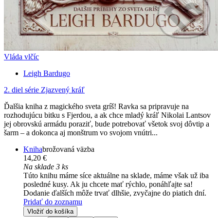
Vláda vlčíc
Leigh Bardugo
2. diel série
Zjazvený kráľ
Ďalšia kniha z magického sveta gríš! Ravka sa pripravuje na
rozhodujúcu bitku s Fjerdou, a ak chce mladý kráľ Nikolai Lantsov
jej obrovskú armádu poraziť, bude potrebovať všetok svoj dôvtip a
šarm – a dokonca aj monštrum vo svojom vnútri...
Kniha
brožovaná väzba
14,20 €
Na sklade 3 ks
Túto knihu máme síce aktuálne na sklade, máme však už iba
posledné kusy. Ak ju chcete mať rýchlo, ponáhľajte sa!
Dodanie ďalších môže trvať dlhšie, zvyčajne do piatich dní.
Pridať do zoznamu
Vložiť do košíka