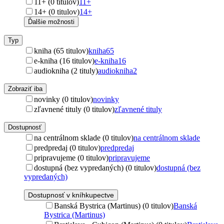
11+ (0 titulov)
11+
14+ (0 titulov)
14+
Ďalšie možnosti
Typ
kniha (65 titulov)
kniha
65
e-kniha (16 titulov)
e-kniha
16
audiokniha (2 tituly)
audiokniha
2
Zobraziť iba
novinky (0 titulov)
novinky
zľavnené tituly (0 titulov)
zľavnené tituly
Dostupnosť
na centrálnom sklade (0 titulov)
na centrálnom sklade
predpredaj (0 titulov)
predpredaj
pripravujeme (0 titulov)
pripravujeme
dostupná (bez vypredaných) (0 titulov)
dostupná (bez
vypredaných)
Dostupnosť v kníhkupectve
Banská Bystrica (Martinus) (0 titulov)
Banská
Bystrica (Martinus)