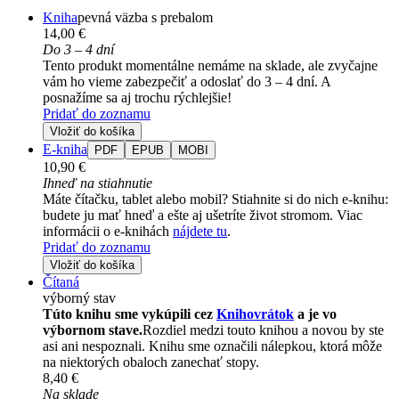
Kniha
pevná väzba s prebalom
14,00 €
Do 3 – 4 dní
Tento produkt momentálne nemáme na sklade, ale zvyčajne
vám ho vieme zabezpečiť a odoslať do 3 – 4 dní. A
posnažíme sa aj trochu rýchlejšie!
Pridať do zoznamu
Vložiť do košíka
E-kniha
PDF
EPUB
MOBI
10,90 €
Ihneď na stiahnutie
Máte čítačku, tablet alebo mobil? Stiahnite si do nich e-knihu:
budete ju mať hneď a ešte aj ušetríte život stromom. Viac
informácii o e-knihách
nájdete tu
.
Pridať do zoznamu
Vložiť do košíka
Čítaná
výborný stav
Túto knihu sme vykúpili cez
Knihovrátok
a je vo
výbornom stave.
Rozdiel medzi touto knihou a novou by ste
asi ani nespoznali. Knihu sme označili nálepkou, ktorá môže
na niektorých obaloch zanechať stopy.
8,40 €
Na sklade