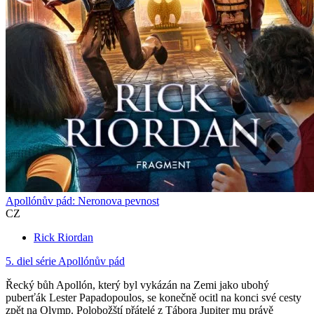
Apollónův pád: Neronova pevnost
CZ
Rick Riordan
5. diel série
Apollónův pád
Řecký bůh Apollón, který byl vykázán na Zemi jako ubohý
puberťák Lester Papadopoulos, se konečně ocitl na konci své cesty
zpět na Olymp. Polobožští přátelé z Tábora Jupiter mu právě