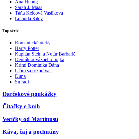
Ana Huang
Sarah J. Maas
Táňa Keleová Vasilková
Lucinda Riley
Top série
Romantické úteky
Harry Potter
Kapitán Stein a Notár Barbarič
Denník odvážneho bojka
Krimi Dominika Dána
Učím sa rozprávať
Duna
Smradi
Darčekové poukážky
Čítačky e-kníh
Vecičky od Martinusu
Káva, čaj a pochutiny