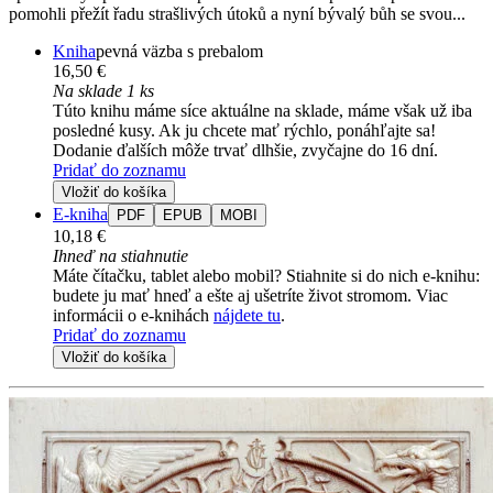
pomohli přežít řadu strašlivých útoků a nyní bývalý bůh se svou...
Kniha
pevná väzba s prebalom
16,50 €
Na sklade 1 ks
Túto knihu máme síce aktuálne na sklade, máme však už iba
posledné kusy. Ak ju chcete mať rýchlo, ponáhľajte sa!
Dodanie ďalších môže trvať dlhšie, zvyčajne do 16 dní.
Pridať do zoznamu
Vložiť do košíka
E-kniha
PDF
EPUB
MOBI
10,18 €
Ihneď na stiahnutie
Máte čítačku, tablet alebo mobil? Stiahnite si do nich e-knihu:
budete ju mať hneď a ešte aj ušetríte život stromom. Viac
informácii o e-knihách
nájdete tu
.
Pridať do zoznamu
Vložiť do košíka