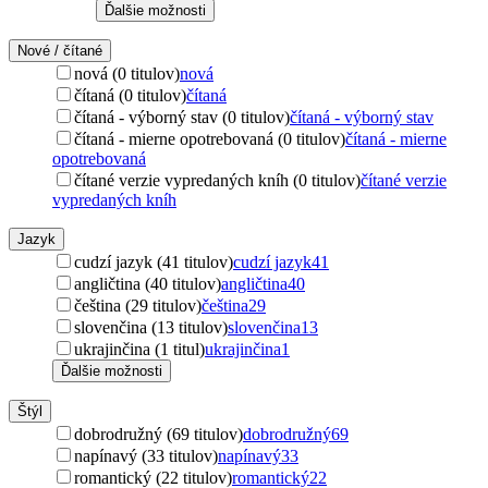
Ďalšie možnosti
Nové / čítané
nová (0 titulov)
nová
čítaná (0 titulov)
čítaná
čítaná - výborný stav (0 titulov)
čítaná - výborný stav
čítaná - mierne opotrebovaná (0 titulov)
čítaná - mierne
opotrebovaná
čítané verzie vypredaných kníh (0 titulov)
čítané verzie
vypredaných kníh
Jazyk
cudzí jazyk (41 titulov)
cudzí jazyk
41
angličtina (40 titulov)
angličtina
40
čeština (29 titulov)
čeština
29
slovenčina (13 titulov)
slovenčina
13
ukrajinčina (1 titul)
ukrajinčina
1
Ďalšie možnosti
Štýl
dobrodružný (69 titulov)
dobrodružný
69
napínavý (33 titulov)
napínavý
33
romantický (22 titulov)
romantický
22