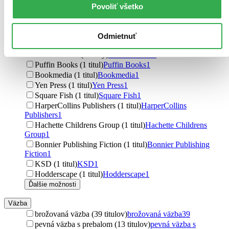
Berkley Books (3 tituly)
Berkley Books
3
Povoliť všetko
Jota (2 tituly)
Jota
2
Hot Key (2 tituly)
Hot Key
2
Usborne (2 tituly)
Usborne
2
Odmietnuť
Hodder and Stoughton (2 tituly)
Hodder and Stoughton
2
OneHotBook (2 tituly)
OneHotBook
2
Puffin Books (1 titul)
Puffin Books
1
Bookmedia (1 titul)
Bookmedia
1
Yen Press (1 titul)
Yen Press
1
Square Fish (1 titul)
Square Fish
1
HarperCollins Publishers (1 titul)
HarperCollins
Publishers
1
Hachette Childrens Group (1 titul)
Hachette Childrens
Group
1
Bonnier Publishing Fiction (1 titul)
Bonnier Publishing
Fiction
1
KSD (1 titul)
KSD
1
Hodderscape (1 titul)
Hodderscape
1
Ďalšie možnosti
Väzba
brožovaná väzba (39 titulov)
brožovaná väzba
39
pevná väzba s prebalom (13 titulov)
pevná väzba s