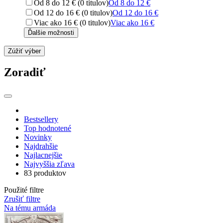
Od 8 do 12 € (0 titulov)
Od 8 do 12 €
Od 12 do 16 € (0 titulov)
Od 12 do 16 €
Viac ako 16 € (0 titulov)
Viac ako 16 €
Ďalšie možnosti
Zúžiť výber
Zoradiť
Bestsellery
Top hodnotené
Novinky
Najdrahšie
Najlacnejšie
Najvyššia zľava
83 produktov
Použité filtre
Zrušiť filtre
Na tému armáda