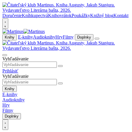
Doručenie
Kníhkupectvá
Knihovrátok
Poukážky
Knižný blog
Kontakt
E-knihy
Audioknihy
Hry
Filmy
Knihy
Doplnky
Vyhľadávanie
Prihlásiť
Vyhľadávanie
Knihy
E-knihy
Audioknihy
Hry
Filmy
Doplnky