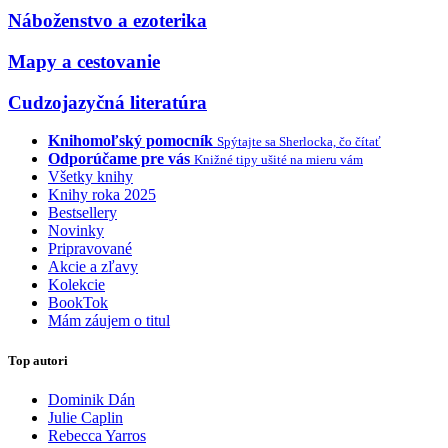
Náboženstvo a ezoterika
Mapy a cestovanie
Cudzojazyčná literatúra
Knihomoľský pomocník
Spýtajte sa Sherlocka, čo čítať
Odporúčame pre vás
Knižné tipy ušité na mieru vám
Všetky knihy
Knihy roka 2025
Bestsellery
Novinky
Pripravované
Akcie a zľavy
Kolekcie
BookTok
Mám záujem o titul
Top autori
Dominik Dán
Julie Caplin
Rebecca Yarros