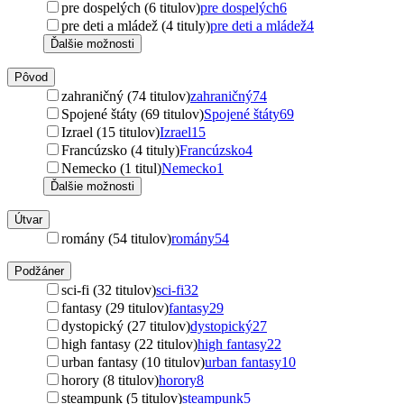
pre dospelých (6 titulov)
pre dospelých
6
pre deti a mládež (4 tituly)
pre deti a mládež
4
Ďalšie možnosti
Pôvod
zahraničný (74 titulov)
zahraničný
74
Spojené štáty (69 titulov)
Spojené štáty
69
Izrael (15 titulov)
Izrael
15
Francúzsko (4 tituly)
Francúzsko
4
Nemecko (1 titul)
Nemecko
1
Ďalšie možnosti
Útvar
romány (54 titulov)
romány
54
Podžáner
sci-fi (32 titulov)
sci-fi
32
fantasy (29 titulov)
fantasy
29
dystopický (27 titulov)
dystopický
27
high fantasy (22 titulov)
high fantasy
22
urban fantasy (10 titulov)
urban fantasy
10
horory (8 titulov)
horory
8
steampunk (5 titulov)
steampunk
5