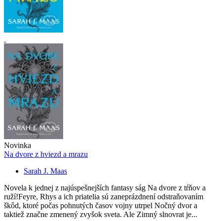
Novinka
Na dvore z hviezd a mrazu
Sarah J. Maas
Novela k jednej z najúspešnejších fantasy ság Na dvore z tŕňov a
ruží!Feyre, Rhys a ich priatelia sú zaneprázdnení odstraňovaním
škôd, ktoré počas pohnutých časov vojny utrpel Nočný dvor a
taktiež značne zmenený zvyšok sveta. Ale Zimný slnovrat je...