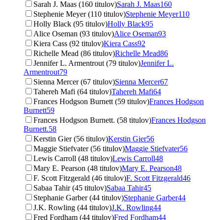
Sarah J. Maas (160 titulov)
Sarah J. Maas
160
Stephenie Meyer (110 titulov)
Stephenie Meyer
110
Holly Black (95 titulov)
Holly Black
95
Alice Oseman (93 titulov)
Alice Oseman
93
Kiera Cass (92 titulov)
Kiera Cass
92
Richelle Mead (86 titulov)
Richelle Mead
86
Jennifer L. Armentrout (79 titulov)
Jennifer L.
Armentrout
79
Sienna Mercer (67 titulov)
Sienna Mercer
67
Tahereh Mafi (64 titulov)
Tahereh Mafi
64
Frances Hodgson Burnett (59 titulov)
Frances Hodgson
Burnett
59
Frances Hodgson Burnett. (58 titulov)
Frances Hodgson
Burnett.
58
Kerstin Gier (56 titulov)
Kerstin Gier
56
Maggie Stiefvater (56 titulov)
Maggie Stiefvater
56
Lewis Carroll (48 titulov)
Lewis Carroll
48
Mary E. Pearson (48 titulov)
Mary E. Pearson
48
F. Scott Fitzgerald (46 titulov)
F. Scott Fitzgerald
46
Sabaa Tahir (45 titulov)
Sabaa Tahir
45
Stephanie Garber (44 titulov)
Stephanie Garber
44
J.K. Rowling (44 titulov)
J.K. Rowling
44
Fred Fordham (44 titulov)
Fred Fordham
44