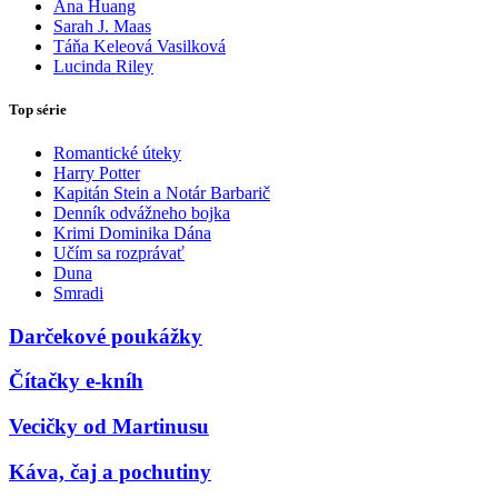
Ana Huang
Sarah J. Maas
Táňa Keleová Vasilková
Lucinda Riley
Top série
Romantické úteky
Harry Potter
Kapitán Stein a Notár Barbarič
Denník odvážneho bojka
Krimi Dominika Dána
Učím sa rozprávať
Duna
Smradi
Darčekové poukážky
Čítačky e-kníh
Vecičky od Martinusu
Káva, čaj a pochutiny