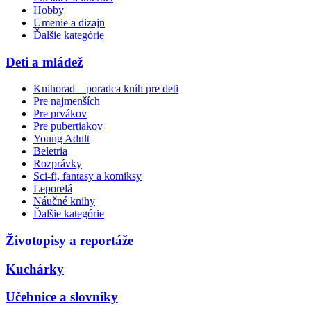
Hobby
Umenie a dizajn
Ďalšie kategórie
Deti a mládež
Knihorad – poradca kníh pre deti
Pre najmenších
Pre prvákov
Pre pubertiakov
Young Adult
Beletria
Rozprávky
Sci-fi, fantasy a komiksy
Leporelá
Náučné knihy
Ďalšie kategórie
Životopisy a reportáže
Kuchárky
Učebnice a slovníky