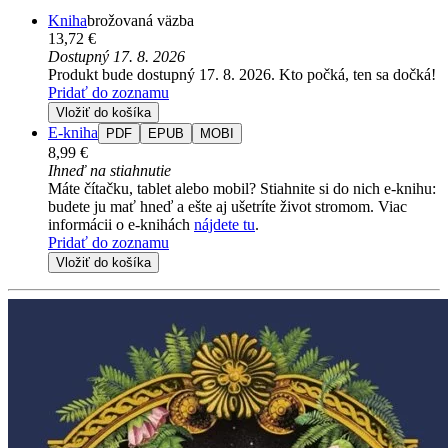
Kniha
brožovaná väzba
13,72 €
Dostupný 17. 8. 2026
Produkt bude dostupný 17. 8. 2026. Kto počká, ten sa dočká!
Pridať do zoznamu
Vložiť do košíka
E-kniha
PDF
EPUB
MOBI
8,99 €
Ihneď na stiahnutie
Máte čítačku, tablet alebo mobil? Stiahnite si do nich e-knihu:
budete ju mať hneď a ešte aj ušetríte život stromom. Viac
informácii o e-knihách
nájdete tu
.
Pridať do zoznamu
Vložiť do košíka