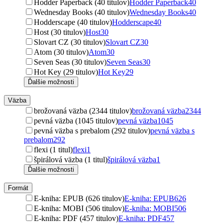
Hodder Paperback (40 titulov)
Hodder Paperback
40
Wednesday Books (40 titulov)
Wednesday Books
40
Hodderscape (40 titulov)
Hodderscape
40
Host (30 titulov)
Host
30
Slovart CZ (30 titulov)
Slovart CZ
30
Atom (30 titulov)
Atom
30
Seven Seas (30 titulov)
Seven Seas
30
Hot Key (29 titulov)
Hot Key
29
Ďalšie možnosti
Väzba
brožovaná väzba (2344 titulov)
brožovaná väzba
2344
pevná väzba (1045 titulov)
pevná väzba
1045
pevná väzba s prebalom (292 titulov)
pevná väzba s
prebalom
292
flexi (1 titul)
flexi
1
špirálová väzba (1 titul)
špirálová väzba
1
Ďalšie možnosti
Formát
E-kniha: EPUB (626 titulov)
E-kniha: EPUB
626
E-kniha: MOBI (506 titulov)
E-kniha: MOBI
506
E-kniha: PDF (457 titulov)
E-kniha: PDF
457