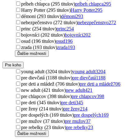
príbeh chlapca (295 titulov)
príbeh chlapca
295
Harry Potter (295 titulov)
Harry Potter
295
démoni (293 titulov)
démoni
293
nebezpečenstvo (272 titulov)
nebezpečenstvo
272
princ (254 titulov)
princ
254
bojovníci (202 titulov)
bojovníci
202
osud (196 titulov)
osud
196
zrada (193 titulov)
zrada
193
Ďalšie možnosti
Pre koho
young adult (3204 titulov)
young adult
3204
pre dievčatá (1188 titulov)
pre dievčatá
1188
pre deti a mládež (706 titulov)
pre deti a mládež
706
new adult (421 titulov)
new adult
421
pre chlapcov (398 titulov)
pre chlapcov
398
pre deti (345 titulov)
pre deti
345
pre ženy (214 titulov)
pre ženy
214
pre dospelých (169 titulov)
pre dospelých
169
pre mužov (37 titulov)
pre mužov
37
pre rebelky (23 titulov)
pre rebelky
23
Ďalšie možnosti