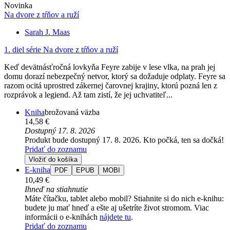
Novinka
Na dvore z tŕňov a ruží
Sarah J. Maas
1. diel série
Na dvore z tŕňov a ruží
Keď devätnásťročná lovkyňa Feyre zabije v lese vlka, na prah jej
domu dorazí nebezpečný netvor, ktorý sa dožaduje odplaty. Feyre sa
razom ocitá uprostred zákernej čarovnej krajiny, ktorú pozná len z
rozprávok a legiend. Až tam zistí, že jej uchvatiteľ...
Kniha
brožovaná väzba
14,58 €
Dostupný 17. 8. 2026
Produkt bude dostupný 17. 8. 2026. Kto počká, ten sa dočká!
Pridať do zoznamu
Vložiť do košíka
E-kniha
PDF
EPUB
MOBI
10,49 €
Ihneď na stiahnutie
Máte čítačku, tablet alebo mobil? Stiahnite si do nich e-knihu:
budete ju mať hneď a ešte aj ušetríte život stromom. Viac
informácii o e-knihách
nájdete tu
.
Pridať do zoznamu