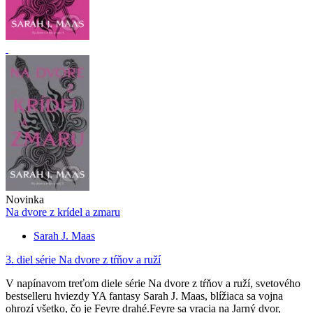
Novinka
Na dvore z krídel a zmaru
Sarah J. Maas
3. diel série
Na dvore z tŕňov a ruží
V napínavom treťom diele série Na dvore z tŕňov a ruží, svetového
bestselleru hviezdy YA fantasy Sarah J. Maas, blížiaca sa vojna
ohrozí všetko, čo je Feyre drahé.Feyre sa vracia na Jarný dvor,