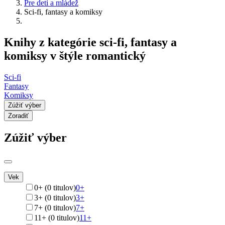
Pre deti a mládež
Sci-fi, fantasy a komiksy
Knihy z kategórie sci-fi, fantasy a
komiksy v štýle romantický
Sci-fi
Fantasy
Komiksy
Zúžiť výber
Zoradiť
Zúžiť výber
Vek
0+ (0 titulov)
0+
3+ (0 titulov)
3+
7+ (0 titulov)
7+
11+ (0 titulov)
11+