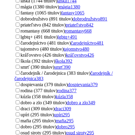
láska (1744 titulov)
láska
1744
mágia (1380 titulov)
mágia
1380
fantasy (1065 titulov)
fantasy
1065
dobrodružstvo (891 titulov)
dobrodružstvo
891
priateľstvo (842 titulov)
priateľstvo
842
romantasy (668 titulov)
romantasy
668
lgbtq+ (491 titulov)
lgbtq+
491
čarodejníctvo (481 titulov)
čarodejníctvo
481
tajomstvo (480 titulov)
tajomstvo
480
kráľovstvo (426 titulov)
kráľovstvo
426
škola (392 titulov)
škola
392
smrť (390 titulov)
smrť
390
čarodejník / čarodejnica (383 titulov)
čarodejník /
čarodejnica
383
dospievania (379 titulov)
dospievania
379
rodina (377 titulov)
rodina
377
kúzla (358 titulov)
kúzla
358
dobro a zlo (349 titulov)
dobro a zlo
349
draci (309 titulov)
draci
309
upíri (295 titulov)
upíri
295
mafia (295 titulov)
mafia
295
dobro (295 titulov)
dobro
295
osud siroty (295 titulov)
osud siroty
295