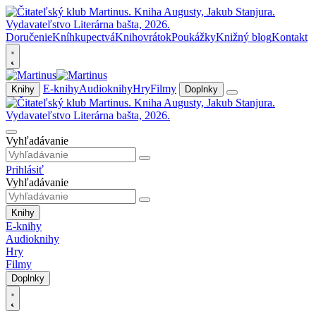
Doručenie
Kníhkupectvá
Knihovrátok
Poukážky
Knižný blog
Kontakt
E-knihy
Audioknihy
Hry
Filmy
Knihy
Doplnky
Vyhľadávanie
Prihlásiť
Vyhľadávanie
Knihy
E-knihy
Audioknihy
Hry
Filmy
Doplnky