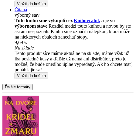
Vložiť do košíka
Čítaná
výborný stav
Túto knihu sme vykúpili cez
Knihovrátok
a je vo
výbornom stave.
Rozdiel medzi touto knihou a novou by ste
asi ani nespoznali. Knihu sme označili nálepkou, ktorá môže
na niektorých obaloch zanechať stopy.
9,69 €
Na sklade
Tento produkt síce máme aktuálne na sklade, máme však už
iba posledné kusy a ďalšie už nemá ani distribútor, preto je
možné, že bude onedlho úplne vypredaný. Ak ho chcete mať,
ponáhľajte sa!
Vložiť do košíka
Ďalšie formáty