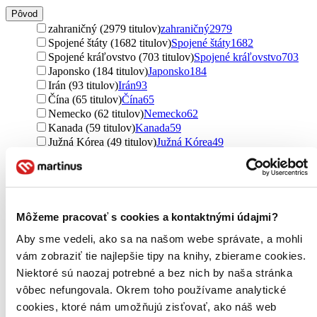
Pôvod
zahraničný (2979 titulov)
zahraničný
2979
Spojené štáty (1682 titulov)
Spojené štáty
1682
Spojené kráľovstvo (703 titulov)
Spojené kráľovstvo
703
Japonsko (184 titulov)
Japonsko
184
Irán (93 titulov)
Irán
93
Čína (65 titulov)
Čína
65
Nemecko (62 titulov)
Nemecko
62
Kanada (59 titulov)
Kanada
59
Južná Kórea (49 titulov)
Južná Kórea
49
Austrália (46 titulov)
Austrália
46
Francúzsko (28 titulov)
Francúzsko
28
Česko (26 titulov)
Česko
26
Nový Zéland (23 titulov)
Nový Zéland
23
Slovensko (18 titulov)
Slovensko
18
Môžeme pracovať s cookies a kontaktnými údajmi?
Malajzia (18 titulov)
Malajzia
18
Aby sme vedeli, ako sa na našom webe správate, a mohli
Írsko (15 titulov)
Írsko
15
Izrael (15 titulov)
Izrael
15
vám zobraziť tie najlepšie tipy na knihy, zbierame cookies.
Poľsko (9 titulov)
Poľsko
9
Niektoré sú naozaj potrebné a bez nich by naša stránka
Libanon (8 titulov)
Libanon
8
vôbec nefungovala. Okrem toho používame analytické
Singapur (6 titulov)
Singapur
6
cookies, ktoré nám umožňujú zisťovať, ako náš web
Taiwan (5 titulov)
Taiwan
5