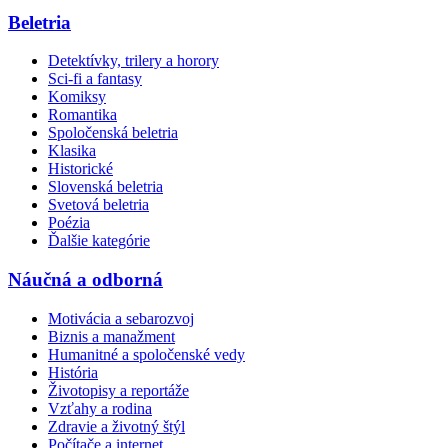
Beletria
Detektívky, trilery a horory
Sci-fi a fantasy
Komiksy
Romantika
Spoločenská beletria
Klasika
Historické
Slovenská beletria
Svetová beletria
Poézia
Ďalšie kategórie
Náučná a odborná
Motivácia a sebarozvoj
Biznis a manažment
Humanitné a spoločenské vedy
História
Životopisy a reportáže
Vzťahy a rodina
Zdravie a životný štýl
Počítače a internet