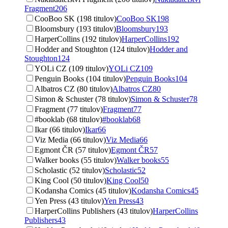
Fragment
206
CooBoo SK (198 titulov)
CooBoo SK
198
Bloomsbury (193 titulov)
Bloomsbury
193
HarperCollins (192 titulov)
HarperCollins
192
Hodder and Stoughton (124 titulov)
Hodder and
Stoughton
124
YOLi CZ (109 titulov)
YOLi CZ
109
Penguin Books (104 titulov)
Penguin Books
104
Albatros CZ (80 titulov)
Albatros CZ
80
Simon & Schuster (78 titulov)
Simon & Schuster
78
Fragment (77 titulov)
Fragment
77
#booklab (68 titulov)
#booklab
68
Ikar (66 titulov)
Ikar
66
Viz Media (66 titulov)
Viz Media
66
Egmont ČR (57 titulov)
Egmont ČR
57
Walker books (55 titulov)
Walker books
55
Scholastic (52 titulov)
Scholastic
52
King Cool (50 titulov)
King Cool
50
Kodansha Comics (45 titulov)
Kodansha Comics
45
Yen Press (43 titulov)
Yen Press
43
HarperCollins Publishers (43 titulov)
HarperCollins
Publishers
43