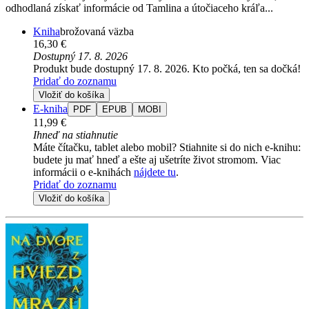
odhodlaná získať informácie od Tamlina a útočiaceho kráľa...
Kniha
brožovaná väzba
16,30 €
Dostupný 17. 8. 2026
Produkt bude dostupný 17. 8. 2026. Kto počká, ten sa dočká!
Pridať do zoznamu
Vložiť do košíka
E-kniha
PDF
EPUB
MOBI
11,99 €
Ihneď na stiahnutie
Máte čítačku, tablet alebo mobil? Stiahnite si do nich e-knihu:
budete ju mať hneď a ešte aj ušetríte život stromom. Viac
informácii o e-knihách
nájdete tu
.
Pridať do zoznamu
Vložiť do košíka