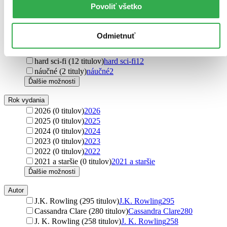
steampunk (52 titulov)
steampunk
52
Povoliť všetko
horory (44 titulov)
horory
44
magický realizmus (33 titulov)
magický realizmus
33
science fantasy (21 titulov)
science fantasy
21
Odmietnuť
rozprávky (20 titulov)
rozprávky
20
thrillery (20 titulov)
thrillery
20
hard sci-fi (12 titulov)
hard sci-fi
12
náučné (2 tituly)
náučné
2
Ďalšie možnosti
Rok vydania
2026 (0 titulov)
2026
2025 (0 titulov)
2025
2024 (0 titulov)
2024
2023 (0 titulov)
2023
2022 (0 titulov)
2022
2021 a staršie (0 titulov)
2021 a staršie
Ďalšie možnosti
Autor
J.K. Rowling (295 titulov)
J.K. Rowling
295
Cassandra Clare (280 titulov)
Cassandra Clare
280
J. K. Rowling (258 titulov)
J. K. Rowling
258