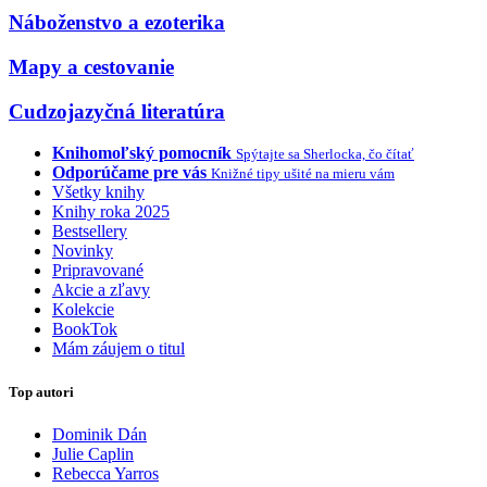
Náboženstvo a ezoterika
Mapy a cestovanie
Cudzojazyčná literatúra
Knihomoľský pomocník
Spýtajte sa Sherlocka, čo čítať
Odporúčame pre vás
Knižné tipy ušité na mieru vám
Všetky knihy
Knihy roka 2025
Bestsellery
Novinky
Pripravované
Akcie a zľavy
Kolekcie
BookTok
Mám záujem o titul
Top autori
Dominik Dán
Julie Caplin
Rebecca Yarros