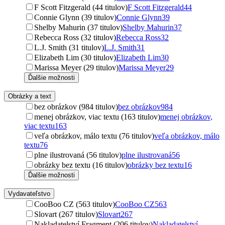
F Scott Fitzgerald (44 titulov)
F Scott Fitzgerald
44
Connie Glynn (39 titulov)
Connie Glynn
39
Shelby Mahurin (37 titulov)
Shelby Mahurin
37
Rebecca Ross (32 titulov)
Rebecca Ross
32
L.J. Smith (31 titulov)
L.J. Smith
31
Elizabeth Lim (30 titulov)
Elizabeth Lim
30
Marissa Meyer (29 titulov)
Marissa Meyer
29
Ďalšie možnosti
Obrázky a text
bez obrázkov (984 titulov)
bez obrázkov
984
menej obrázkov, viac textu (163 titulov)
menej obrázkov,
viac textu
163
veľa obrázkov, málo textu (76 titulov)
veľa obrázkov, málo
textu
76
plne ilustrovaná (56 titulov)
plne ilustrovaná
56
obrázky bez textu (16 titulov)
obrázky bez textu
16
Ďalšie možnosti
Vydavateľstvo
CooBoo CZ (563 titulov)
CooBoo CZ
563
Slovart (267 titulov)
Slovart
267
Nakladatelství Fragment (206 titulov)
Nakladatelství