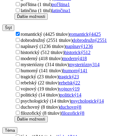
poľština (1 titul)
poľština
1
latinčina (1 titul)
latinčina
1
Ďalšie možnosti
Štýl
romantický (4425 titulov)
romantický
4425
dobrodružný (2551 titulov)
dobrodružný
2551
napínavý (1236 titulov)
napínavý
1236
historický (512 titulov)
historický
512
moderný (418 titulov)
moderný
418
mysteriózny (314 titulov)
mysteriózny
314
humorný (141 titulov)
humorný
141
tragický (23 titulov)
tragický
23
rebelský (22 titulov)
rebelský
22
vojnový (19 titulov)
vojnový
19
politický (14 titulov)
politický
14
psychologický (14 titulov)
psychologický
14
duchovný (8 titulov)
duchovný
8
filozofický (8 titulov)
filozofický
8
Ďalšie možnosti
Téma