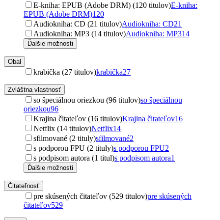
E-kniha: EPUB (Adobe DRM) (120 titulov)
E-kniha:
EPUB (Adobe DRM)
120
Audiokniha: CD (21 titulov)
Audiokniha: CD
21
Audiokniha: MP3 (14 titulov)
Audiokniha: MP3
14
Ďalšie možnosti
Obal
krabička (27 titulov)
krabička
27
Zvláštna vlastnosť
so špeciálnou oriezkou (96 titulov)
so špeciálnou
oriezkou
96
Krajina čitateľov (16 titulov)
Krajina čitateľov
16
Netflix (14 titulov)
Netflix
14
sfilmované (2 tituly)
sfilmované
2
s podporou FPU (2 tituly)
s podporou FPU
2
s podpisom autora (1 titul)
s podpisom autora
1
Ďalšie možnosti
Čitateľnosť
pre skúsených čitateľov (529 titulov)
pre skúsených
čitateľov
529