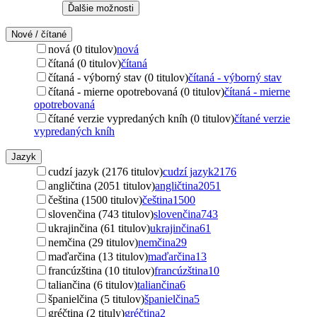
Ďalšie možnosti
Nové / čítané
nová (0 titulov)
nová
čítaná (0 titulov)
čítaná
čítaná - výborný stav (0 titulov)
čítaná - výborný stav
čítaná - mierne opotrebovaná (0 titulov)
čítaná - mierne
opotrebovaná
čítané verzie vypredaných kníh (0 titulov)
čítané verzie
vypredaných kníh
Jazyk
cudzí jazyk (2176 titulov)
cudzí jazyk
2176
angličtina (2051 titulov)
angličtina
2051
čeština (1500 titulov)
čeština
1500
slovenčina (743 titulov)
slovenčina
743
ukrajinčina (61 titulov)
ukrajinčina
61
nemčina (29 titulov)
nemčina
29
maďarčina (13 titulov)
maďarčina
13
francúzština (10 titulov)
francúzština
10
taliančina (6 titulov)
taliančina
6
španielčina (5 titulov)
španielčina
5
gréčtina (2 tituly)
gréčtina
2