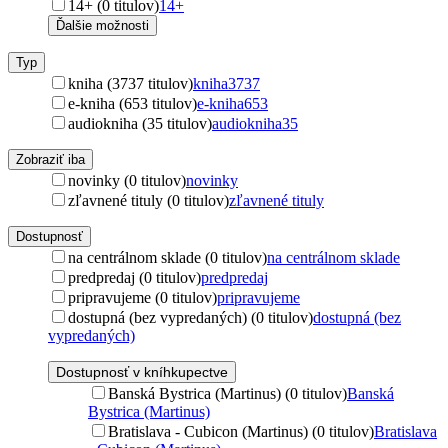
14+ (0 titulov)
14+
Ďalšie možnosti
Typ
kniha (3737 titulov)
kniha
3737
e-kniha (653 titulov)
e-kniha
653
audiokniha (35 titulov)
audiokniha
35
Zobraziť iba
novinky (0 titulov)
novinky
zľavnené tituly (0 titulov)
zľavnené tituly
Dostupnosť
na centrálnom sklade (0 titulov)
na centrálnom sklade
predpredaj (0 titulov)
predpredaj
pripravujeme (0 titulov)
pripravujeme
dostupná (bez vypredaných) (0 titulov)
dostupná (bez
vypredaných)
Dostupnosť v kníhkupectve
Banská Bystrica (Martinus) (0 titulov)
Banská
Bystrica (Martinus)
Bratislava - Cubicon (Martinus) (0 titulov)
Bratislava