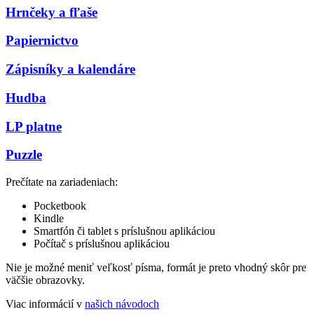
Hrnčeky a fľaše
Papiernictvo
Zápisníky a kalendáre
Hudba
LP platne
Puzzle
Prečítate na zariadeniach:
Pocketbook
Kindle
Smartfón či tablet s príslušnou aplikáciou
Počítač s príslušnou aplikáciou
Nie je možné meniť veľkosť písma, formát je preto vhodný skôr pre
väčšie obrazovky.
Viac informácií v
našich návodoch